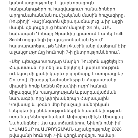
կանոնադրությունը և կարևորագույն
հանքանյութերի ու հազվագյուտ հանածոների
արդյունահանման ու մշակման մասին հուշագիրը։
Ռուբիոյի՝ Վաշինգտոն վերադառնալուց և իր այցի
մասին զեկուցելուց հետո՝ մայիսի 28-ին, ԱՄՆ
նախագահ Դոնալդ Թրամփը գրառում է արել Truth
Social սոցցանցի իր պաշտոնական էջում՝
հայտարարելով, թե Նիկոլ Փաշինյանը վայելում է իր
աջակցությունը հունիսի 7-ի ընտրություններում։
«Մեր պետքարտուղար Մարկո Ռուբիոն այցելել էր
Հայաստան, որտեղ նա երկկողմ կարևորություն
ունեցող մի քանի կարևոր գործարք է ստորագրել։
Շուտով Միացյալ Նահանգները և Հայաստանը
միասին հիմք կդնեն Թրամփի ուղի՝ հանուն
միջազգային խաղաղության և բարգավաճման
նախագծի, որը կփոխակերպի Հարավային
Կովկասը և կօգնի մեր հրաշալի ամերիկյան
էներգետիկ ընկերություններին հասանելիություն
ստանալ Կենտրոնական Ասիայից մինչև Միացյալ
Նահանգներ։ Այս պատճառներով Նիկոլն ունի իմ
ԼԻԱԿԱՏԱՐ ու ԱՄԲՈՂՋԱԿԱՆ աջակցությունը 2026
թվականի հունիսի 7-ին վերընտրվելու համար։