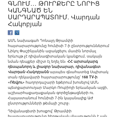
ԳՆՈՒՄ… ԹՈՒՐՔԵՐԸ ՆՈՐԻՑ
ԿԱՆԳՆԱԾ ԵՆ
ՍԱՐԴԱՐԱՊԱՏՈՒՄ. Վարդան
Հակոբյան
ԱՄՆ նախագահ Դոնալդ Թրամփի
հայտարարությունը հունիսի 7-ի ընտրություններում
Նիկոլ Փաշինյանին աջակցելու մասին նորմալ
երևույթ չէ դիվանագիտական կյանքում, սակայն
նման դեպքեր միշտ էլ եղել են։
ՀՀ արտակարգ
դեսպանորդ և լիազոր նախարար, դիվանագետ
Վարդան Հակոբյանն
այսպես գնահատեց Սպիտակ
տան ղեկավարի հայտարարությունը՝
168 TV-ի
«Ռեվյու»
հաղորդաշարի եթերում խոսելով ԱՄՆ
պետքարտուղար Մարկո Ռուբիոյի երևանյան այցի,
աշխարհաքաղաքական գործընթացների ու
Հայաստանում հունիսի 7-ին կայանալիք ԱԺ
ընտրությունների թեմայի շուրջ։
Դիվանագետի խոսքով՝ Թրամփի
հայտարարությունը հերթական վկայությունն է այն