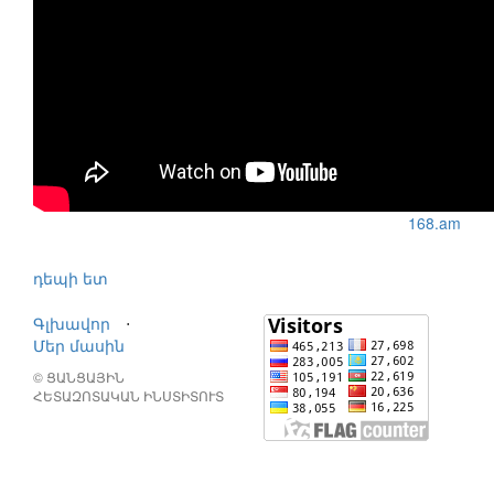
168.am
դեպի ետ
Գլխավոր
⋅
Մեր մասին
© ՑԱՆՑԱՅԻՆ
ՀԵՏԱԶՈՏԱԿԱՆ ԻՆՍՏԻՏՈՒՏ