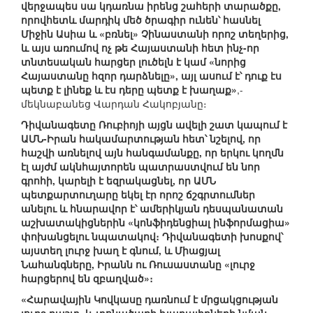
վերջապես սա կդառնա իրենց շահերի տարածքը,
որովհետև մարդիկ մեծ ծրագիր ունեն՝ հասնել
Միջին Ասիա և «բռնել» Չինաստանի որոշ տեղերից,
և այս առումով ոչ թե Հայաստանի հետ ինչ-որ
տնտեսական հարցեր լուծելն է կամ «նորից
Հայաստանը հզոր դարձնելը», այլ ասում է՝ դուք էս
պետք է լինեք և էս դերը պետք է խաղաք»
,-
մեկնաբանեց Վարդան Հակոբյանը։
Դիվանագետը Ռուբիոյի այցն ավելի շատ կապում է
ԱՄՆ-Իրան հակամարտության հետ՝ նշելով, որ
հաշվի առնելով այն հանգամանքը, որ երկու կողմն
էլ այժմ ակնհայտորեն պատրաստվում են նոր
գրոհի, կարելի է եզրակացնել, որ ԱՄՆ
պետքարտուղարը եկել էր որոշ ճշգրտումներ
անելու և հնարավոր է՝ ամերիկյան դեսպանատան
աշխատակիցներին «կոնֆիդենցիալ ինֆորմացիա»
փոխանցելու նպատակով։ Դիվանագետի խոսքով՝
այստեղ լուրջ խաղ է գնում, և Միացյալ
Նահանգները, Իրանն ու Ռուսաստանը «լուրջ
հարցերով են զբաղված»։
«Հարավային Կովկասը դառնում է մրցակցության