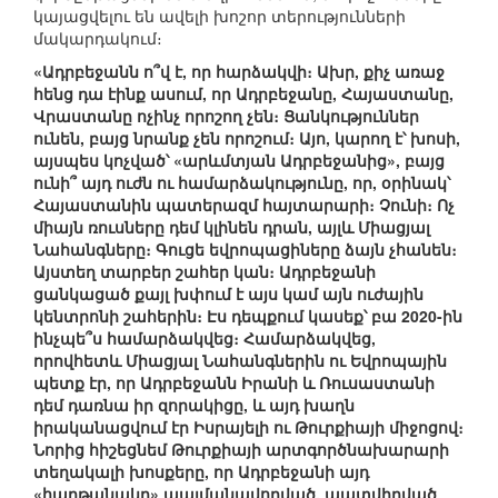
կայացվելու են ավելի խոշոր տերությունների
մակարդակում։
«Ադրբեջանն ո՞վ է, որ հարձակվի։ Ախր, քիչ առաջ
հենց դա էինք ասում, որ Ադրբեջանը, Հայաստանը,
Վրաստանը ոչինչ որոշող չեն։ Ցանկություններ
ունեն, բայց նրանք չեն որոշում։ Այո, կարող է՝ խոսի,
այսպես կոչված՝ «արևմտյան Ադրբեջանից», բայց
ունի՞ այդ ուժն ու համարձակությունը, որ, օրինակ՝
Հայաստանին պատերազմ հայտարարի։ Չունի։ Ոչ
միայն ռուսները դեմ կլինեն դրան, այլև Միացյալ
Նահանգները։ Գուցե եվրոպացիները ձայն չհանեն։
Այստեղ տարբեր շահեր կան։ Ադրբեջանի
ցանկացած քայլ խփում է այս կամ այն ուժային
կենտրոնի շահերին։ Էս դեպքում կասեք՝ բա 2020-ին
ինչպե՞ս համարձակվեց։ Համարձակվեց,
որովհետև Միացյալ Նահանգներին ու Եվրոպային
պետք էր, որ Ադրբեջանն Իրանի և Ռուսաստանի
դեմ դառնա իր զորակիցը, և այդ խաղն
իրականացվում էր Իսրայելի ու Թուրքիայի միջոցով։
Նորից հիշեցնեմ Թուրքիայի արտգործնախարարի
տեղակալի խոսքերը, որ Ադրբեջանի այդ
«հաղթանակը» պայմանավորված, պատվիրված