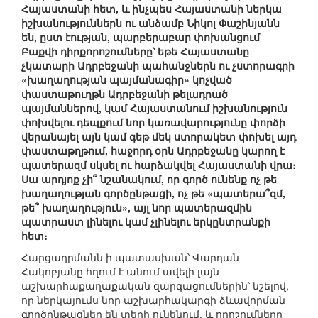
Հայաստանի հետ, և ինչպես Հայաստանի ներկա
իշխանություններն ու անձամբ Նիկոլ Փաշինյանն
են, ըստ էության, պարբերաբար փոխանցում
Բաքվի դիրքորոշումները՝ եթե Հայաստանը
չկատարի Ադրբեջանի պահանջներն ու չստորագրի
«խաղաղության պայմանագիր» կոչված
փաստաթուղթն Ադրբեջանի թելադրած
պայմաններով, կամ Հայաստանում իշխանություն
փոխվելու դեպքում նոր կառավարությունը փորձի
վերանայել այն կամ գեթ մեկ ստորակետ փոխել այդ
փաստաթղթում, հաջորդ օրն Ադրբեջանը կարող է
պատերազմ սկսել ու հարձակվել Հայաստանի վրա։
Սա արդյոք չի՞ նշանակում, որ գործ ունենք ոչ թե
խաղաղության գործընթացի, ոչ թե «պատերա՞զմ,
թե՞ խաղաղություն», այլ նոր պատերազմին
պատրաստ լինելու կամ չլինելու երկընտրանքի
հետ։
Հարցադրմանն ի պատասխան՝ Վարդան
Հակոբյանը հղում է անում ավելի լայն
աշխարհաքաղաքական զարգացումներին՝ նշելով,
որ ներկայումս նոր աշխարհակարգի ձևավորման
գործընթացներ են տեղի ունենում, և որոշումները