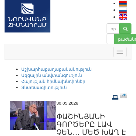
բաժանո
Աշխարհաքաղաքականություն
Ազգային անվտանգություն
Հայության հիմնախնդիրներ
Տնտեսագիտություն
30.05.2026
ՓԱՇԻՆՅԱՆԻ
ԳՈՐԾԵՐԸ ԼԱՎ
ՉԵՆ… ՄԵԾ ԽԱՂ Է