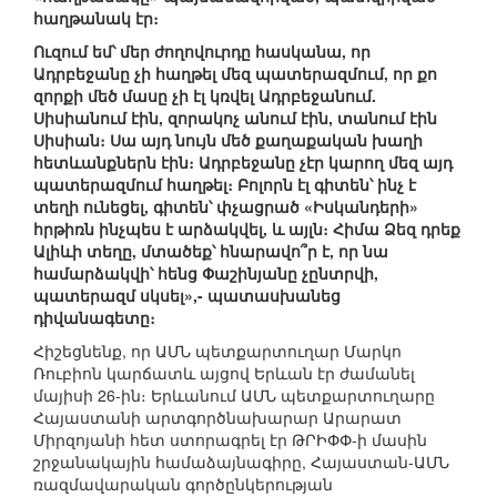
հաղթանակ էր։
Ուզում եմ՝ մեր ժողովուրդը հասկանա, որ
Ադրբեջանը չի հաղթել մեզ պատերազմում, որ քո
զորքի մեծ մասը չի էլ կռվել Ադրբեջանում.
Սիսիանում էին, զորակոչ անում էին, տանում էին
Սիսիան։ Սա այդ նույն մեծ քաղաքական խաղի
հետևանքներն էին։ Ադրբեջանը չէր կարող մեզ այդ
պատերազմում հաղթել։ Բոլորն էլ գիտեն՝ ինչ է
տեղի ունեցել, գիտեն՝ փչացրած «Իսկանդերի»
հրթիռն ինչպես է արձակվել, և այլն։ Հիմա Ձեզ դրեք
Ալիևի տեղը, մտածեք՝ հնարավո՞ր է, որ նա
համարձակվի՝ հենց Փաշինյանը չընտրվի,
պատերազմ սկսել»,- պատասխանեց
դիվանագետը։
Հիշեցնենք, որ ԱՄՆ պետքարտուղար Մարկո
Ռուբիոն կարճատև այցով Երևան էր ժամանել
մայիսի 26-ին։ Երևանում ԱՄՆ պետքարտուղարը
Հայաստանի արտգործնախարար Արարատ
Միրզոյանի հետ ստորագրել էր ԹՐԻՓՓ-ի մասին
շրջանակային համաձայնագիրը, Հայաստան-ԱՄՆ
ռազմավարական գործընկերության