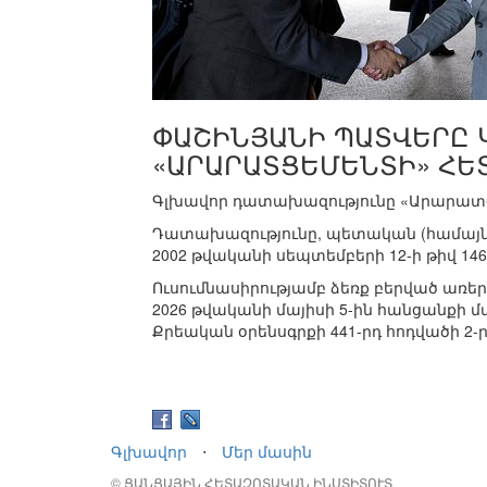
ՓԱՇԻՆՅԱՆԻ ՊԱՏՎԵՐԸ 
«ԱՐԱՐԱՏՑԵՄԵՆՏԻ» ՀԵ
Գլխավոր դատախազությունը «Արարատցե
Դատախազությունը, պետական (համայնքա
2002 թվականի սեպտեմբերի 12-ի թիվ 1
Ուսումնասիրությամբ ձեռք բերված ա
2026 թվականի մայիսի 5-ին հանցանքի մ
Քրեական օրենսգրքի 441-րդ հոդվածի 2-ր
Գլխավոր
⋅
Մեր մասին
© ՑԱՆՑԱՅԻՆ ՀԵՏԱԶՈՏԱԿԱՆ ԻՆՍՏԻՏՈՒՏ