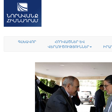
ԳԼԽԱՎՈՐ
ՀՈԴՎԱԾՆԵՐ ԵՎ
ՎԵՐԼՈՒԾՈՒԹՅՈՒՆՆԵՐ
ԻՐԱ