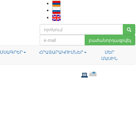
բաժանորդագրվել
ՄՍԱԳՐԵՐ
ՀՐԱՏԱՐԱԿՈՒՄՆԵՐ
ՄԵՐ
ՄԱՍԻՆ