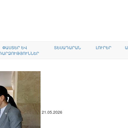
ՓԱՍՏԵՐ ԵՎ
ՏԵՍԱԴԱՐԱՆ
ԼՈՒՐԵՐ
Ա
ԴԱՐՁՈՒԹՅՈՒՆՆԵՐ
21.05.2026