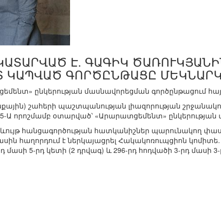
ԿԱՏԱՐՎԱԾ Է. ԳԱԳԻԿ ԾԱՌՈՒԿՅԱՆ
Տ ԿԱՊՎԱԾ ԳՈՐԾԸՆԹԱՑԸ ՄԵԿՆԱՐ
մենտ» ընկերության մասնավորեցման գործընթացում հայ
յին) շահերի պաշտպանության լիազորության շրջանակում
465-Ա որոշմամբ օտարված՝ «Արարատցեմենտ» ընկերության
ռերևույթ հանցագործության հատկանիշներ պարունակող 
ասին հաղորդում է ներկայացրել Հակակոռուպցիոն կոմիտե.
դ մասի 5-րդ կետի (2 դրվագ) և 296-րդ հոդվածի 3-րդ մասի 