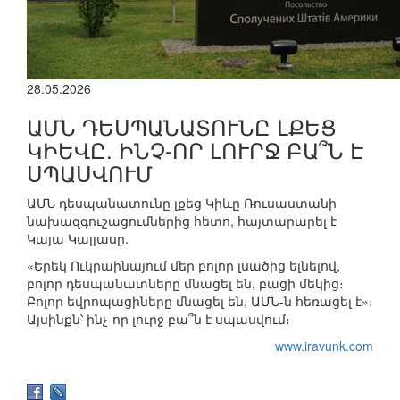
28.05.2026
ԱՄՆ ԴԵՍՊԱՆԱՏՈՒՆԸ ԼՔԵՑ
ԿԻԵՎԸ. ԻՆՉ-ՈՐ ԼՈՒՐՋ ԲԱ՞Ն Է
ՍՊԱՍՎՈՒՄ
ԱՄՆ դեսպանատունը լքեց Կիևը Ռուսաստանի
նախազգուշացումներից հետո, հայտարարել է
Կայա Կալլասը.
«Երեկ Ուկրաինայում մեր բոլոր լսածից ելնելով,
բոլոր դեսպանատները մնացել են, բացի մեկից։
Բոլոր եվրոպացիները մնացել են, ԱՄՆ-ն հեռացել է»։
Այսինքն՝ ինչ-որ լուրջ բա՞ն է սպասվում։
www.iravunk.com