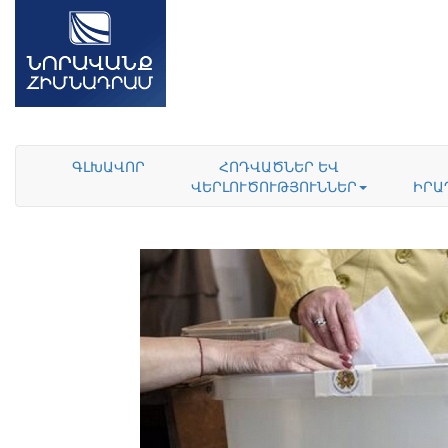
ԳԼԽԱՎՈՐ
ՀՈԴՎԱԾՆԵՐ ԵՎ
ՎԵՐԼՈՒԾՈՒԹՅՈՒՆՆԵՐ
ԻՐԱ