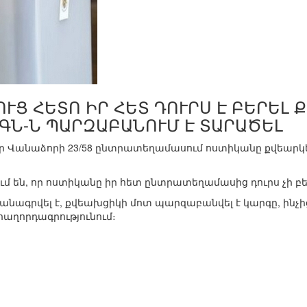
ՒՑ ՀԵՏՈ ԻՐ ՀԵՏ ԴՈՒՐՍ Է ԲԵՐԵԼ
ԳՆ-Ն ՊԱՐԶԱԲԱՆՈՒՄ Է ՏԱՐԱԾԵԼ
որ Վանաձորի 23/58 ընտրատեղամասում ոստիկանը քվեարկելո
մ են, որ ոստիկանը իր հետ ընտրատեղամասից դուրս չի բե
նագրվել է, քվեախցիկի մոտ պարզաբանվել է կարգը, ինչի
հաղորդագրությունում։