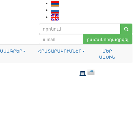
բաժանորդագրվել
ՄՍԱԳՐԵՐ
ՀՐԱՏԱՐԱԿՈՒՄՆԵՐ
ՄԵՐ
ՄԱՍԻՆ