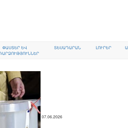
ՓԱՍՏԵՐ ԵՎ
ՏԵՍԱԴԱՐԱՆ
ԼՈՒՐԵՐ
Ա
ԴԱՐՁՈՒԹՅՈՒՆՆԵՐ
07.06.2026