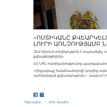
«ՈՍՏԻԿԱՆԸ ՔՎԵԱՐԿԵԼՈ
ԼՈՒՐԻ ԱՌՆՉՈՒԹՅԱՄԲ Ն
ԶԼՄ-ներում տեղեկություն է տարածվել, 
քվեաթերթիկներ։
ՀՀ ՆԳՆ ոստիկանությունից պարզաբանու
«Միջադեպը հանձնաժողովի կողմից արձա
սահմանված քվեարկություն»,- ասվում է 
Գլխավոր
⋅
Մեր մասին