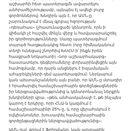
աշխարհի հետ պատերազմն ավարտելու
անհրաժեշտությամբ, այնպես էլ ավելի լուրջ
գործոններով։ Խնդիրն այն է, որ ԱՄՆ-ը
շարունակում է մնալ գլոբալ հզորության
«դեռահաս» (չհասունացած) կենտրոն, որն ի
վիճակի չէ հաշվել մինչև վերջ և հավասարակշռել
իր գործողությունները։ Սառը պատերազմում
տարած հաղթանակից հետո (որը հիմնականում
տեղի ունեցավ շնորհիվ ԽՍՀՄ-ի՝ ինքն իրեն
հասցրած նոկաուտի) «նոր աշխարհակարգ»
հաստատելու դեգերումները փոխարինվեցին այն
համոզմամբ, որ դարն անցնելու է իսլամական
ահաբեկիչների դեմ պատերազմում։ Ներկայում
կան ախտանշաններն այն բանի, որ ԱՄՆ-ը մտադիր
է հրաժարվել համաշխարհային գործընթացներին
իր ներգրավվածությունից և կենտրոնանալ ներքին
խնդիրների վրա, «թեև անհասկանալի է, թե ինչպես
կարող է երկիրը, որի ՀՆԱ-ն կազմում է
համաշխարհայինի 25%-ը, և որը վերահսկում է
օվկիանոսներ, խուսափել համաշխարհային
գործընթացներին ներգրավվածությունից»։
ԱՄՆ-ում, գրում է Ֆրիդմանը, կան արտաքին