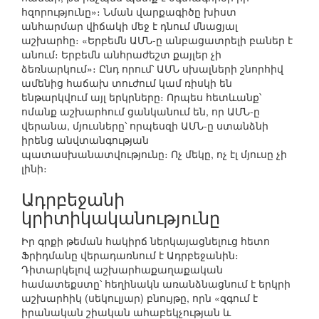
հզորությունը»։ Նման վարքագիծը խիստ
անհարմար վիճակի մեջ է դնում մնացյալ
աշխարհը։ «Երբեմն ԱՄՆ-ը անբացատրելի բաներ է
անում։ Երբեմն անհրաժեշտ քայլեր չի
ձեռնարկում»։ Ընդ որում՝ ԱՄՆ սխալների շնորհիվ
ամենից հաճախ տուժում կամ ռիսկի են
ենթարկվում այլ երկրները։ Որպես հետևանք՝
ոմանք աշխարհում ցանկանում են, որ ԱՄՆ-ը
վերանա, մյուսները՝ որպեսզի ԱՄՆ-ը ստանձնի
իրենց անվտանգության
պատասխանատվությունը։ Ոչ մեկը, ոչ էլ մյուսը չի
լինի։
Ադրբեջանի
կրիտիկականությունը
Իր գրքի թեման հակիրճ ներկայացնելուց հետո
Ֆրիդմանը վերադառնում է Ադրբեջանին։
Դիտարկելով աշխարհաքաղաքական
համատեքստը՝ հեղինակն առանձնացնում է երկրի
աշխարհիկ (սեկուլյար) բնույթը, որն «զգում է
իրանական շիական ահաբեկչության և