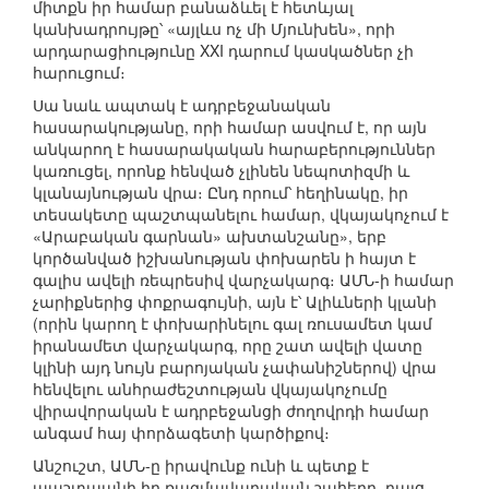
միտքն իր համար բանաձևել է հետևյալ
կանխադրույթը՝ «այլևս ոչ մի Մյունխեն», որի
արդարացիությունը XXI դարում կասկածներ չի
հարուցում։
Սա նաև ապտակ է ադրբեջանական
հասարակությանը, որի համար ասվում է, որ այն
անկարող է հասարակական հարաբերություններ
կառուցել, որոնք հենված չլինեն նեպոտիզմի և
կլանայնության վրա։ Ընդ որում՝ հեղինակը, իր
տեսակետը պաշտպանելու համար, վկայակոչում է
«Արաբական գարնան» ախտանշանը», երբ
կործանված իշխանության փոխարեն ի հայտ է
գալիս ավելի ռեպրեսիվ վարչակարգ։ ԱՄՆ-ի համար
չարիքներից փոքրագույնի, այն է՝ Ալիևների կլանի
(որին կարող է փոխարինելու գալ ռուսամետ կամ
իրանամետ վարչակարգ, որը շատ ավելի վատը
կլինի այդ նույն բարոյական չափանիշներով) վրա
հենվելու անհրաժեշտության վկայակոչումը
վիրավորական է ադրբեջանցի ժողովրդի համար
անգամ հայ փորձագետի կարծիքով։
Անշուշտ, ԱՄՆ-ը իրավունք ունի և պետք է
պաշտպանի իր ռազմավարական շահերը, բայց