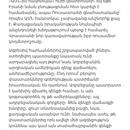
«ԱՄՆ-ին հակոտնյա» ուժի կենտրոններ։ Եվ եթե
Իրանի նման բնութագրման հետ կարելի է
համաձայնել, ապա Ռուսաստանի գնահատականը՝
որպես ԱՄՆ հակոտնյա, չափազանց անշնորհք քայլ
է։ Քաղաքական իրականության նույնպիսի
անընդունելի խեղաթյուրում պետք է համարել
Վրաստանի նոր կառավարության իբր ռուսամետ
կողմնորոշումը։
Ագրեսիվ հարևաններով շրջապատված լինելու
ստեղծվող պատրանքը նպատակ ունի
արդարացնել այդ թվում նաև Ադրբեջանին
արդիական ամերիկյան զենք վաճառելու
անհրաժեշտությունը։ Ընդ որում՝ բերվող
փաստարկները գռեհկության աստիճանի
իրատեսական են դառնում. Ադրբեջանը պատրաստ
է կանխիկ վճարել զենքի համար, և այն
կօգտագործեն ոչ թե ամերիկացիները, այլ
ադրբեջանական զորքերը։ Թեև զենքի վաճառքի
խնդիրը, զուտ տնտեսականից բացի, նաև
քաղաքական ասպեկտ ունի, նախապես ասել, թե
փաստարկներից որն ավելի մեծ ազդեցություն
կունենա այս կամ այն տարածաշրջանին զենքի