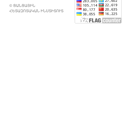
© ՑԱՆՑԱՅԻՆ
ՀԵՏԱԶՈՏԱԿԱՆ ԻՆՍՏԻՏՈՒՏ