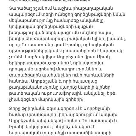
Տարածաշրջանում և աշխարհաքաղաքական
ասպարեզում տեղի ունեցող գործընթացների նման
մեկնաբանությունը համարժեք անվանելը,
կովկասյան գործընթացների այսքան
խեղաթյուրված ներկայացումն անշնորհակալ
խնդիր են։ Հավանաբար, բավական կլինի փաստել,
որ ոչ Ռուսաստանը կամ Իրանը, ոչ հայկական
պետությունները կամ Վրաստանը որևէ նպատակ
չունեն հարձակվելու Ադրբեջանի վրա։ Միակ
երկիրը տարածաշրջանում, որն այսօրվա
դրությամբ ագրեսիվ մտադրություններ և
տարածքային պահանջներ ունի հարևանների
հանդեպ, Ադրբեջանն է, որի հայատյաց
քաղաքականությունը վաղուց կարելի կլիներ
թատերական ու բուտաֆորային անվանել, եթե
չհանգեցներ մարդկային զոհերի։
Ջորջ Ֆրիդմանն օգտագործում է Ադրբեջանի
համար վտանգավոր փոխաբերություն՝ անկախ
Ադրբեջանն անվանելով «ոսկոր Ռուսաստանի և
Իրանի կոկորդում», ինչը նշանակում է
եվրասիական տարածքի օտարածին տարրի