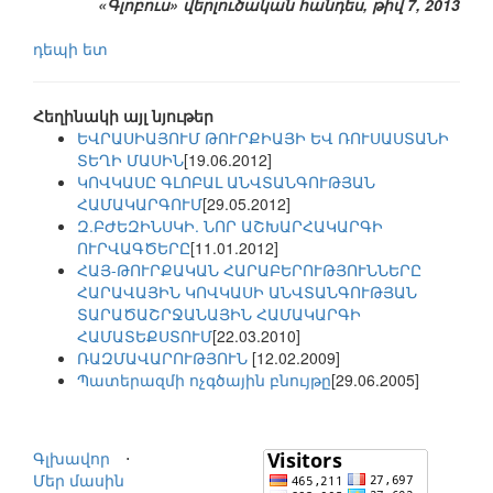
«Գլոբուս» վերլուծական հանդես, թիվ 7, 2013
դեպի ետ
Հեղինակի այլ նյութեր
ԵՎՐԱՍԻԱՅՈՒՄ ԹՈՒՐՔԻԱՅԻ ԵՎ ՌՈՒՍԱՍՏԱՆԻ
ՏԵՂԻ ՄԱՍԻՆ
[19.06.2012]
ԿՈՎԿԱՍԸ ԳԼՈԲԱԼ ԱՆՎՏԱՆԳՈՒԹՅԱՆ
ՀԱՄԱԿԱՐԳՈՒՄ
[29.05.2012]
Զ.ԲԺԵԶԻՆՍԿԻ. ՆՈՐ ԱՇԽԱՐՀԱԿԱՐԳԻ
ՈՒՐՎԱԳԾԵՐԸ
[11.01.2012]
ՀԱՅ-ԹՈՒՐՔԱԿԱՆ ՀԱՐԱԲԵՐՈՒԹՅՈՒՆՆԵՐԸ
ՀԱՐԱՎԱՅԻՆ ԿՈՎԿԱՍԻ ԱՆՎՏԱՆԳՈՒԹՅԱՆ
ՏԱՐԱԾԱՇՐՋԱՆԱՅԻՆ ՀԱՄԱԿԱՐԳԻ
ՀԱՄԱՏԵՔՍՏՈՒՄ
[22.03.2010]
ՌԱԶՄԱՎԱՐՈՒԹՅՈՒՆ
[12.02.2009]
Պատերազմի ոչգծային բնույթը
[29.06.2005]
Գլխավոր
⋅
Մեր մասին