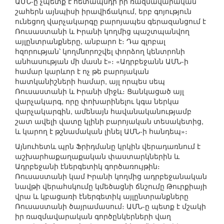
ԱՄՆ-ը չպետք է հետապնդի իր ռազմավարական
շահերն այնպիսի իրավիճակում, երբ գոյություն
ունեցող վարչակարգը բարոյապես գերազանցում է
Ռուսաստանի և Իրանի կողմից պաշտպանվող
այլընտրանքները, անբարո է։ Դա գլոբալ
հզորության՝ կողմնորոշվել փորձող կենտրոնի
անհասության մի մասն է»։ «Ադրբեջանն ԱՄՆ-ի
համար կարևոր է ոչ թե բարոյական
հատկանիշների համար, այլ որպես սեպ
Ռուսաստանի և Իրանի միջև։ Ցանկացած այլ
վարչակարգ, որը փոխարինելու կգա ներկա
վարչակարգին, ամենայն հավանականությամբ
շատ ավելի վատը կլինի բարոյական տեսակետից,
և կարող է թշնամական լինել ԱՄՆ-ի հանդեպ»։
Այնուհետև պրն Ֆրիդմանը կրկին վերադառնում է
աշխարհաքաղաքական փաստարկներին և
Ադրբեջանի էներգետիկ գործառույթին։
Ռուսաստանի կամ Իրանի կողմից ադրբեջանական
նավթի վերահսկումը կմեծացնի ճնշումը Թուրքիայի
վրա և կբացառի էներգետիկ այլընտրանքները
Ռուսաստանի ծայրամասում։ ԱՄՆ-ը պետք է մշակի
իր ռազմավարական գործընկերների վաղ