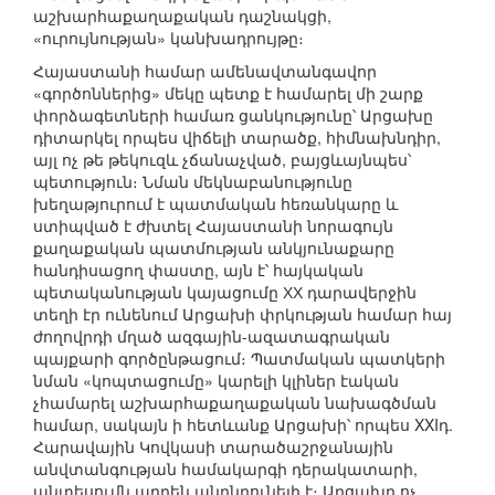
աշխարհաքաղաքական դաշնակցի,
«ուրույնության» կանխադրույթը։
Հայաստանի համար ամենավտանգավոր
«գործոններից» մեկը պետք է համարել մի շարք
փորձագետների համառ ցանկությունը՝ Արցախը
դիտարկել որպես վիճելի տարածք, հիմնախնդիր,
այլ ոչ թե թեկուզև չճանաչված, բայցևայնպես՝
պետություն։ Նման մեկնաբանությունը
խեղաթյուրում է պատմական հեռանկարը և
ստիպված է ժխտել Հայաստանի նորագույն
քաղաքական պատմության անկյունաքարը
հանդիսացող փաստը, այն է՝ հայկական
պետականության կայացումը ХХ դարավերջին
տեղի էր ունենում Արցախի փրկության համար հայ
ժողովրդի մղած ազգային-ազատագրական
պայքարի գործընթացում։ Պատմական պատկերի
նման «կոպտացումը» կարելի կլիներ էական
չհամարել աշխարհաքաղաքական նախագծման
համար, սակայն ի հետևանք Արցախի՝ որպես XXIդ.
Հարավային Կովկասի տարածաշրջանային
անվտանգության համակարգի դերակատարի,
անտեսումն արդեն անընդունելի է։ Արցախը ոչ