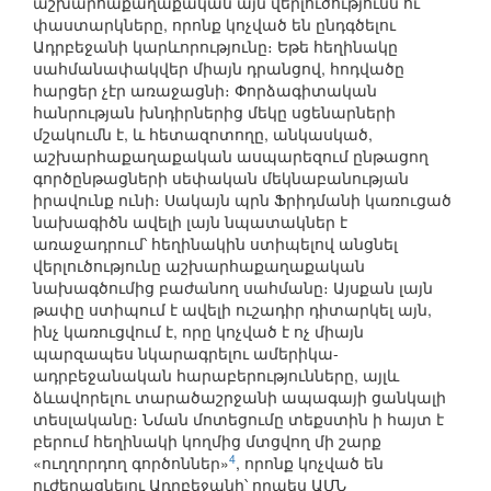
աշխարհաքաղաքական այն վերլուծությունն ու
փաստարկները, որոնք կոչված են ընդգծելու
Ադրբեջանի կարևորությունը։ Եթե հեղինակը
սահմանափակվեր միայն դրանցով, հոդվածը
հարցեր չէր առաջացնի։ Փորձագիտական
հանրության խնդիրներից մեկը սցենարների
մշակումն է, և հետազոտողը, անկասկած,
աշխարհաքաղաքական ասպարեզում ընթացող
գործընթացների սեփական մեկնաբանության
իրավունք ունի։ Սակայն պրն Ֆրիդմանի կառուցած
նախագիծն ավելի լայն նպատակներ է
առաջադրում՝ հեղինակին ստիպելով անցնել
վերլուծությունը աշխարհաքաղաքական
նախագծումից բաժանող սահմանը։ Այսքան լայն
թափը ստիպում է ավելի ուշադիր դիտարկել այն,
ինչ կառուցվում է, որը կոչված է ոչ միայն
պարզապես նկարագրելու ամերիկա-
ադրբեջանական հարաբերությունները, այլև
ձևավորելու տարածաշրջանի ապագայի ցանկալի
տեսլականը։ Նման մոտեցումը տեքստին ի հայտ է
բերում հեղինակի կողմից մտցվող մի շարք
4
«ուղղորդող գործոններ»
, որոնք կոչված են
ուժեղացնելու Ադրբեջանի՝ որպես ԱՄՆ