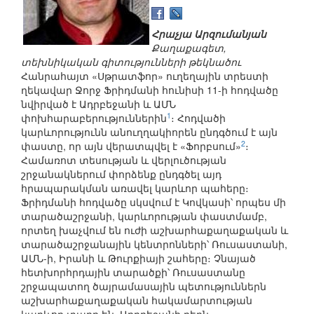
Հրաչյա Արզումանյան
Քաղաքագետ,
տեխնիկական գիտությունների թեկնածու
Հանրահայտ «Սթրատֆոր» ուղեղային տրեստի
ղեկավար Ջորջ Ֆրիդմանի հունիսի 11-ի հոդվածը
նվիրված է Ադրբեջանի և ԱՄՆ
1
փոխհարաբերություններին
։ Հոդվածի
կարևորությունն անուղղակիորեն ընդգծում է այն
2
փաստը, որ այն վերատպվել է «Ֆորբսում»
։
Համառոտ տեսության և վերլուծության
շրջանակներում փորձենք ընդգծել այդ
հրապարակման առավել կարևոր պահերը։
Ֆրիդմանի հոդվածը սկսվում է Կովկասի՝ որպես մի
տարածաշրջանի, կարևորության փաստմամբ,
որտեղ խաչվում են ուժի աշխարհաքաղաքական և
տարածաշրջանային կենտրոնների՝ Ռուսաստանի,
ԱՄՆ-ի, Իրանի և Թուրքիայի շահերը։ Չնայած
հետխորհրդային տարածքի՝ Ռուսաստանը
շրջապատող ծայրամասային պետություններն
աշխարհաքաղաքական հակամարտության