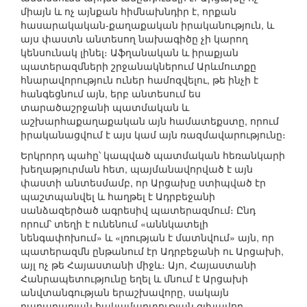
միայն և ոչ այնքան հիմնախնդիր է, որքան
հասարակական-քաղաքական իրականություն, և
այս փաստն անտեսող նախագիծը չի կարող
կենսունակ լինել։ Աֆղանական և իրաքյան
պատերազմների շրջանակներում Արևմուտքը
հնարավորություն ուներ համոզվելու, թե ինչի է
հանգեցնում այն, երբ անտեսում ես
տարածաշրջանի պատմական և
աշխարհաքաղաքական այն համատեքստը, որում
իրականացվում է այս կամ այն ռազմավարությունը։
Երկրորդ պահը՝ կապված պատմական հեռանկարի
խեղաթյուրման հետ, պայմանավորված է այն
փաստի անտեսմամբ, որ Արցախը ստիպված էր
պաշտպանվել և հաղթել է Ադրբեջանի
սանձազերծած ագրեսիվ պատերազմում։ Ընդ
որում՝ տեղի է ունենում «աննկատելի
նենգափոխում» և «լռության է մատնվում» այն, որ
պատերազմն ընթանում էր Ադրբեջանի ու Արցախի,
այլ ոչ թե Հայաստանի միջև։ Այո, Հայաստանի
Հանրապետությունը եղել և մնում է Արցախի
անվտանգության երաշխավորը, սակայն
ղարաբաղյան հակամարտության գլխավոր