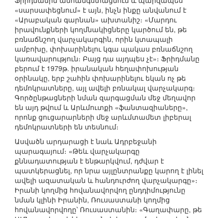
Ֆրիդմանին անհանգստացնում և պարզապես
«սարսափեցնում» է այն, ինչն ինքը անվանում է
«Արաբական գարնան» ախտանիշ։ «Մարդու
իրավունքների կողմնակիցները կարծում են, թե
բռնաճնշող վարչակարգին, որին կտապալի
ամբոխը, փոխարինելու կգա պակաս բռնաճնշող
կառավարություն։ Բայց դա այդպես չէ»։ Ֆրիդմանը
բերում է 1979թ. իրանական հեղափոխության
օրինակը, երբ շահին փոխարինելու եկան ոչ թե
դեմոկրատները, այլ ավելի բռնակալ վարչակարգ։
Գործընթացների նման զարգացման մեջ մեղավոր
են այդ թվում և Արևմուտքի «ֆանտազիաները»,
որոնք ցուցարարների մեջ արևմտամետ լիբերալ
դեմոկրատների են տեսնում։
Ասվածն արդարացի է նաև Ադրբեջանի
պարագայում։ «Թեև վարչակարգը
քննադատության է ենթարկվում, դժվար է
պատկերացնել, որ նրա այլընտրանքը կարող է լինել
ավելի ազատական և հանդուրժող վարչակարգը»։
Իրանի կողմից հովանավորվող ընդդիմությունը
նման կլինի Իրանին, Ռուսաստանի կողմից
հովանավորվողը՝ Ռուսաստանին։ «Գաղափարը, թե