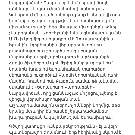
կարգավիճակ։ Բացի այդ, նման իրավիճակն
անհնար է երկար ժամանակով հանդուրժել։
Կոկորդում մնացած ոսկորը պետք է հեռացվի այս
կամ այլ միջոցով, այդ թվում և վիրահատական
միջամտությամբ, եթե մնացած միջոցներն օգնել
չկարողանան։ Ադրբեջանի նման գնահատականն
ԱՄՆ-ի կողմից հարկադրում է Ռուսաստանին և
Իրանին Ադրբեջանին վերաբերվել որպես
բացահայտ ու աշխարհաքաղաքական
մարտահրավերի, որին պետք է արձագանքել։
Հոդվածի վերջում պրն Ֆրիդմանը յուղ է լցնում
կրակին՝ խոսելով եվրասիական տարածքը
վերահսկելու գործում Բաքվի կրիտիկական դերի
մասին։ Դրանով իսկ Բաքուն, կամա, թե ակամա,
ստանում է «Եվրասիայի Կարթագենի»
կարգավիճակ, որը ցանկացած միջոցով պետք է
վերցվի վերահսկողության տակ
աշխարհամասային տերությունների կողմից, եթե
նրանք մտադիր են հասնել երկարաժամկետ
խաղաղության և կայունության Եվրասիայում։
Գծվող կառույցի «անբարեկրթությունն» էլ ավելի
պատկերավոր է դառնում, երբ հեղինակը սկսում է