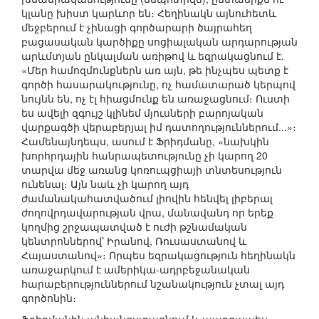
կլանը խիստ կարևոր են։ Հեղինակն այնուհետև
մեջբերում է չինացի գործարարի ծայրահեղ
բացասական կարծիքը սոցիալական արդարության
արևմտյան ընկալման առիթով և եզրակացնում է.
«Մեր համոզմունքներն առ այն, թե ինչպես պետք է
գործի հասարակությունը, ոչ համատարած կերպով
նույնն են, ոչ էլ հիացմունք են առաջացնում։ Ուստի
ես ավելի զգույշ կլինեմ մյուսների բարոյական
վարքագծի վերաբերյալ իմ դատողություններում...»։
Համենայնդեպս, ասում է Ֆրիդմանը, «նախկին
խորհրդային հանրապետությունը չի կարող 20
տարվա մեջ առանց կոռուպցիայի տնտեսություն
ունենալ։ Այն նաև չի կարող այդ
ժամանակահատվածում լիովին հենվել լիբերալ
ժողովրդավարության վրա, մանավանդ որ երեք
կողմից շրջապատված է ուժի թշնամական
կենտրոններով՝ Իրանով, Ռուսաստանով և
Հայաստանով»։ Որպես եզրակացություն հեղինակն
առաջարկում է ամերիկա-ադրբեջանական
հարաբերություններում նշանակություն չտալ այդ
գործոնին։