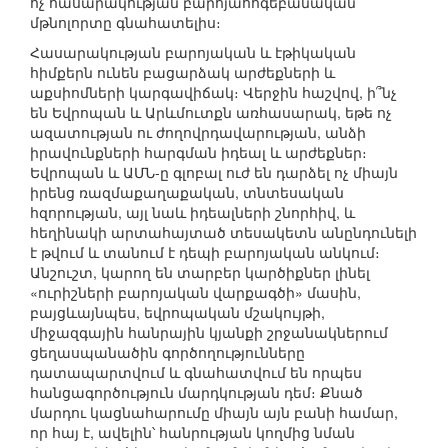
ոչ հասարակության բարոյահոգեբանական
մթնոլորտը գնահատելիս։
Հասարակության բարոյական և էթիկական
հիմքերն ունեն բացարձակ արժեքների և
աքսիոմների կարգավիճակ։ Վերջին հաշվով, ի՞նչ
են Եվրոպան և Արևմուտքն առհասարակ, եթե ոչ
ազատության ու ժողովրդավարության, անձի
իրավունքների հարգման իդեալ և արժեքներ։
Եվրոպան և ԱՄՆ-ը գլոբալ ուժ են դարձել ոչ միայն
իրենց ռազմաքաղաքական, տնտեսական
հզորության, այլ նաև իդեալների շնորհիվ, և
հեղինակի արտահայտած տեսակետն անընդունելի
է թվում և տանում է դեպի բարոյական անկում։
Անշուշտ, կարող են տարբեր կարծիքներ լինել
«ուրիշների բարոյական վարքագծի» մասին,
բայցևայնպես, եվրոպական մշակույթի,
միջազգային հանրային կյանքի շրջանակներում
ցեղասպանածին գործողությունները
դատապարտվում և գնահատվում են որպես
հանցագործություն մարդկության դեմ։ Քնած
մարդու կացնահարումը միայն այն բանի համար,
որ հայ է, ավելին՝ հանրության կողմից նման