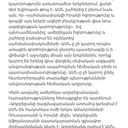
կայունությունն արևմտամետ երկրներում, քանի
դեռ Եվրոպան թույլ է։ ԱՄՆ շահերից է բխում նաև
այն, որ «սահմանափակվի Իրանի հզորությունը և
զսպվի այդ երկրի ազերի բնակչության վրա նրա
ազդեցության կարողությունը»։ Եվ
այնուամենայնիվ, ամերիկյան հզորությունը և
շահերը բախվում են օբյեկտիվ
սահմանափակումների։ ԱՄՆ-ը չի կարող որպես
առաջին գործողություն ընտրել պատերազմը և ի
վիճակի է աջակցել միայն այն երկրներին, որոնք
կարող են իրենց վրա վերցնել սեփական ազգային
անվտանգության ապահովման հիմնական բեռն ու
պատասխանատվությունը։ ԱՄՆ-ը չի կարող լինել
հետխորհրդային տարածքի պետությունների
անվտանգության հիմնական աղբյուրը։
Վերն ասվածը ամերիկա-ադրբեջանական
հարաբերությունները հետաքրքիր են դարձնում։
«Ադրբեջանը ռազմավարական առումով գտնվում է
ԱՄՆ-ին հակոտնյա ուժի երկու կենտրոնների՝
Ռուսաստանի և Իրանի միջև։ Ադրբեջանն
Աֆղանստանի մատակարարման գլխավոր
փոխաբեռնման կետն է։ Ադրբեջանն ուզում է ԱՄՆ-