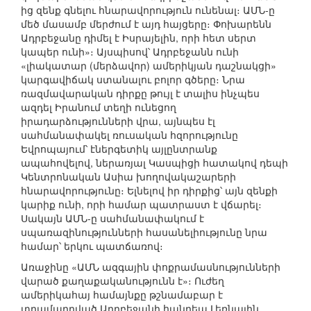
ից զենք գնելու հնարավորություն ունենալ։ ԱՄՆ-ը
մեծ մասամբ մերժում է այդ հայցերը։ Փոխարենն
Ադրբեջանը դիմել է Իսրայելին, որի հետ սերտ
կապեր ունի»։ Այսպիսով՝ Ադրբեջանն ունի
«լիակատար (մերձավոր) ամերիկյան դաշնակցի»
կարգավիճակ ստանալու բոլոր գծերը։ Նրա
ռազմավարական դիրքը թույլ է տալիս ինչպես
ազդել Իրանում տեղի ունեցող
իրադարձությունների վրա, այնպես էլ
սահմանափակել ռուսական հզորությունը
Եվրոպայում՝ էներգետիկ այլընտրանք
ապահովելով, ներառյալ Կասպիցի հատակով դեպի
Կենտրոնական Ասիա խողովակաշարերի
հնարավորությունը։ Ելնելով իր դիրքից՝ այն զենքի
կարիք ունի, որի համար պատրաստ է վճարել։
Սակայն ԱՄՆ-ը սահմանափակում է
սպառազինությունների հասանելիությունը նրա
համար՝ երկու պատճառով։
Առաջինը «ԱՄՆ ազգային փոքրամասնությունների
վարած քաղաքականությունն է»։ Ուժեղ
ամերիկահայ համայնքը թշնամաբար է
տրամադրված Ադրբեջանի հանդեպ Լեռնային