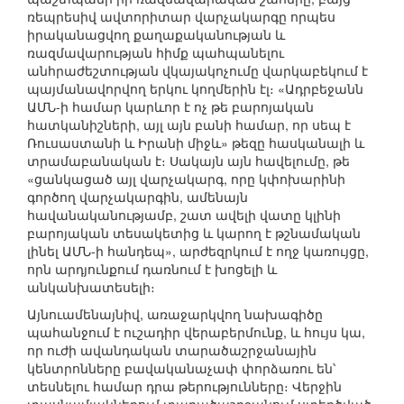
ռեպրեսիվ ավտորիտար վարչակարգը որպես
իրականացվող քաղաքականության և
ռազմավարության հիմք պահպանելու
անհրաժեշտության վկայակոչումը վարկաբեկում է
պայմանավորվող երկու կողմերին էլ։ «Ադրբեջանն
ԱՄՆ-ի համար կարևոր է ոչ թե բարոյական
հատկանիշների, այլ այն բանի համար, որ սեպ է
Ռուսաստանի և Իրանի միջև» թեզը հասկանալի և
տրամաբանական է։ Սակայն այն հավելումը, թե
«ցանկացած այլ վարչակարգ, որը կփոխարինի
գործող վարչակարգին, ամենայն
հավանականությամբ, շատ ավելի վատը կլինի
բարոյական տեսակետից և կարող է թշնամական
լինել ԱՄՆ-ի հանդեպ», արժեզրկում է ողջ կառույցը,
որն արդյունքում դառնում է խոցելի և
անկանխատեսելի։
Այնուամենայնիվ, առաջարկվող նախագիծը
պահանջում է ուշադիր վերաբերմունք, և հույս կա,
որ ուժի ավանդական տարածաշրջանային
կենտրոնները բավականաչափ փորձառու են՝
տեսնելու համար դրա թերությունները։ Վերջին