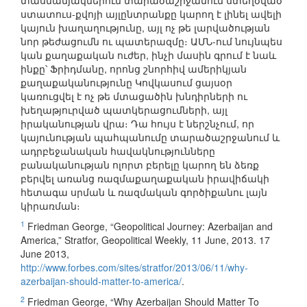
տասնամյակներում տարածաշրջանում ստեղծված
ստատուս-քվոյի այլընտրանքը կարող է լինել ավելի
կայուն խաղաղությունը, այլ ոչ թե լարվածության
նոր թեժացումն ու պատերազմը։ ԱՄՆ-ում նույնպես
կան քաղաքական ուժեր, ինչի մասին գրում է նաև
ինքը՝ Ֆրիդմանը, որոնց շնորհիվ ամերիկյան
քաղաքականությունը Կովկասում ցայսօր
կառուցվել է ոչ թե մտացածին խնդիրների ու
խեղաթյուրված պատկերացումների, այլ
իրականության վրա։ Դա հույս է ներշնչում, որ
կայունության պահպանումը տարածաշրջանում և
ադրբեջանական հավակնությունները
բանականության ոլորտ բերելը կարող են ձեռք
բերվել առանց ռազմաքաղաքական իրավիճակի
հետագա սրման և ռազմական գործիքանու լայն
կիրառման։
1
Friedman George, “Geopolitical Journey: Azerbaijan and
America,” Stratfor, Geopolitical Weekly, 11 June, 2013. 17
June 2013,
http://www.forbes.com/sites/stratfor/2013/06/11/why-
azerbaijan-should-matter-to-america/
.
2
Friedman George, “Why Azerbaijan Should Matter To