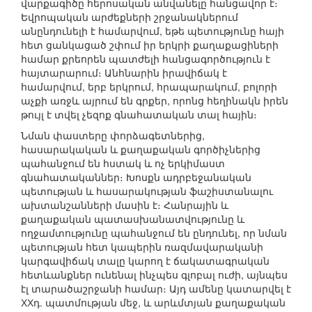
վարքագիծը հերոսական անվանելը հանցավոր է։
Եվրոպական արժեքների շրջանակներում
անընդունելի է համարվում, եթե պետությունը հայի
հետ ցանկացած շփում իր երկրի քաղաքացիների
համար քրեորեն պատժելի հանցագործություն է
հայտարարում։ Անհնարին իրավիճակ է
համարվում, երբ երկրում, հրապարակում, բոլորի
աչքի առջև այրում են գրքեր, որոնց հեղինակն իրեն
թույլ է տվել չեզոք գնահատական տալ հային։
Նման փաստերը փորձագետներից,
հասարակական և քաղաքական գործիչներից
պահանջում են հստակ և ոչ երկիմաստ
գնահատականներ։ Խոսքն ադրբեջանական
պետության և հասարակության ֆաշիստանալու
ախտանշանների մասին է։ Հանրային և
քաղաքական պատասխանատվությունը և
ողջամտությունը պահանջում են ընդունել, որ նման
պետության հետ կապերին ռազմավարականի
կարգավիճակ տալը կարող է ճակատագրական
հետևանքներ ունենալ ինչպես գլոբալ ուժի, այնպես
էլ տարածաշրջանի համար։ Այդ ամենը կատարվել է
ХХդ. պատմության մեջ, և արևմտյան քաղաքական