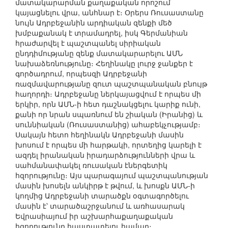
մատակարարման քաղաքական որոշում
կայացնելու վրա, անհնար է։ Օրերս Ռուսաստանը
նույն Ադրբեջանին արդիական զենքի մեծ
խմբաքանակ է տրամադրել, իսկ Գերմանիան
հրաժարվել է պաշտպանել սիրիական
ընդդիմությանը զենք մատակարարելու ԱՄՆ
նախաձեռնությունը։ Հեղինակը լուրջ ջանքեր է
գործադրում, որպեսզի Ադրբեջանի
ռազմավարությանը զուտ պաշտպանական բնույթ
հաղորդի։ Ադրբեջանը ներկայացվում է որպես մի
երկիր, որն ԱՄՆ-ի հետ դաշնակցելու կարիք ունի,
քանի որ նրան սպառնում են շիական (Իրանից) և
սուննիական (Ռուսաստանից) ահաբեկչությամբ։
Սակայն հետո հեղինակն Ադրբեջանի մասին
խոսում է որպես մի հարթակի, որտեղից կարելի է
ազդել իրանական իրադարձությունների վրա և
սահմանափակել ռուսական էներգետիկ
հզորությունը։ Այս պարագայում պաշտպանության
մասին խոսելն անկիրթ է թվում, և խոսքն ԱՄՆ-ի
կողմից Ադրբեջանի տարածքն օգտագործելու
մասին է՝ տարածաշրջանում և առհասարակ
Եվրասիայում իր աշխարհաքաղաքական
հզորությունը հաստատելու համար։