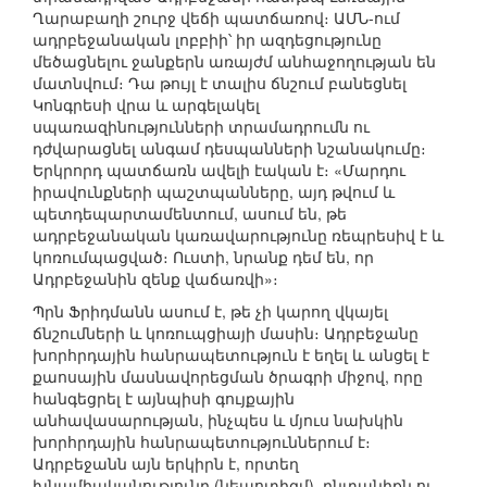
Ղարաբաղի շուրջ վեճի պատճառով։ ԱՄՆ-ում
ադրբեջանական լոբբիի՝ իր ազդեցությունը
մեծացնելու ջանքերն առայժմ անհաջողության են
մատնվում։ Դա թույլ է տալիս ճնշում բանեցնել
Կոնգրեսի վրա և արգելակել
սպառազինությունների տրամադրումն ու
դժվարացնել անգամ դեսպանների նշանակումը։
Երկրորդ պատճառն ավելի էական է։ «Մարդու
իրավունքների պաշտպանները, այդ թվում և
պետդեպարտամենտում, ասում են, թե
ադրբեջանական կառավարությունը ռեպրեսիվ է և
կոռումպացված։ Ուստի, նրանք դեմ են, որ
Ադրբեջանին զենք վաճառվի»։
Պրն Ֆրիդմանն ասում է, թե չի կարող վկայել
ճնշումների և կոռուպցիայի մասին։ Ադրբեջանը
խորհրդային հանրապետություն է եղել և անցել է
քաոսային մասնավորեցման ծրագրի միջով, որը
հանգեցրել է այնպիսի գույքային
անհավասարության, ինչպես և մյուս նախկին
խորհրդային հանրապետություններում է։
Ադրբեջանն այն երկիրն է, որտեղ
խնամիականությունը (նեպոտիզմ), ընտանիքն ու