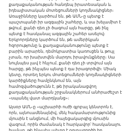
քաղաքականության հանդեպ իրատեսական և
իդեալիստական մոտեցումների կողմնակիցներ։
Առաջինները կարծում են, թե ԱՄՆ-ը պետք է
պաշտպանի իր ազգային շահերը, և սա խելամիտ է
թվում, քանի դեռ չի ծագում այն հարցը, թե ինչ
պետք է հասկանալ ազգային շահեր ասելով։
Երկրորդները կարծում են, թե ամերիկյան
հզորությունը և քաղաքականությունը պետք է
բարին արարեն, դեմոկրատիա կառուցեն և թույլ
չտան, որ խախտվեն մարդու իրավունքները։ Սա
նույնպես լավ է հնչում, քանի դեռ չի տրվում այն
հարցը, թե ինչպես պետք է դա իրագործվի։ Միակ
կետը, որտեղ երկու մոտեցումների կողմնակիցների
կարծիքները համընկնում են, այն
համոզվածությունն է, թե իրականացվող
քաղաքականության շրջանակներում անհրաժեշտ է
«սպանել վատ մարդկանց»։
Այսօր ԱՄՆ-ը «աշխարհի ուժի գլոբալ կենտրոն է,
որն, այնուամենայնիվ, մեկ հակամարտությունից
մյուսին է անցնում, մի հայեցակարգից մյուսին
վազում, որին ժամանակ է հարկավոր՝ հասկանալու
համար, թե ինչպես պետք է օգտագործի իր