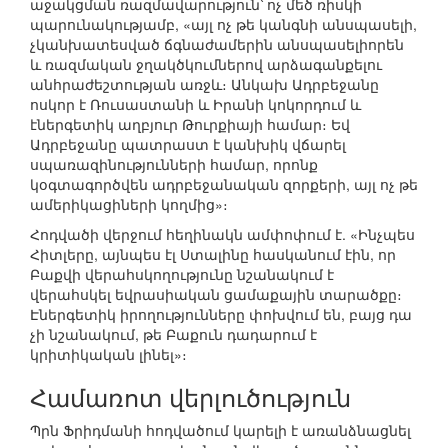
աջակցման ռազմավարություն՝ ոչ մեծ ռիսկի
պարունակությամբ, «այլ ոչ թե կանգնի անսպասելի,
չկանխատեսված ճգնաժամերին անսպասելիորեն
և ռազմական ջղակծկումներով արձագանքելու
անհրաժեշտության առջև։ Անկախ Ադրբեջանը
ոսկոր է Ռուսաստանի և Իրանի կոկորդում և
էներգետիկ աղբյուր Թուրքիայի համար։ Եվ
Ադրբեջանը պատրաստ է կանխիկ վճարել
սպառազինությունների համար, որոնք
կօգտագործվեն ադրբեջանական զորքերի, այլ ոչ թե
ամերիկացիների կողմից»։
Հոդվածի վերջում հեղինակն ամփոփում է. «Ինչպես
Հիտլերը, այնպես էլ Ստալինը հասկանում էին, որ
Բաքվի վերահսկողությունը նշանակում է
վերահսկել եվրասիական ցամաքային տարածքը։
Էներգետիկ իրողությունները փոխվում են, բայց դա
չի նշանակում, թե Բաքուն դադարում է
կրիտիկական լինել»։
Համառոտ վերլուծություն
Պրն Ֆրիդմանի հոդվածում կարելի է առանձնացնել