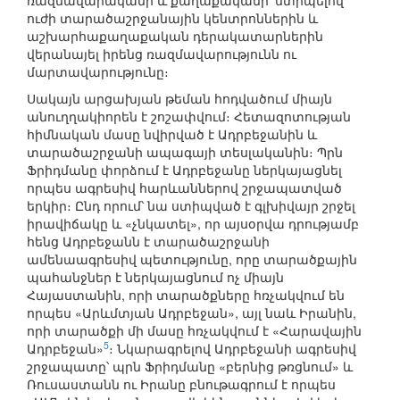
ռազմավարականի և քաղաքականի՝ ստիպելով
ուժի տարածաշրջանային կենտրոններին և
աշխարհաքաղաքական դերակատարներին
վերանայել իրենց ռազմավարությունն ու
մարտավարությունը։
Սակայն արցախյան թեման հոդվածում միայն
անուղղակիորեն է շոշափվում։ Հետազոտության
հիմնական մասը նվիրված է Ադրբեջանին և
տարածաշրջանի ապագայի տեսլականին։ Պրն
Ֆրիդմանը փորձում է Ադրբեջանը ներկայացնել
որպես ագրեսիվ հարևաններով շրջապատված
երկիր։ Ընդ որում՝ նա ստիպված է գլխիվայր շրջել
իրավիճակը և «չնկատել», որ այսօրվա դրությամբ
հենց Ադրբեջանն է տարածաշրջանի
ամենաագրեսիվ պետությունը, որը տարածքային
պահանջներ է ներկայացնում ոչ միայն
Հայաստանին, որի տարածքները հռչակվում են
որպես «Արևմտյան Ադրբեջան», այլ նաև Իրանին,
որի տարածքի մի մասը հռչակվում է «Հարավային
5
Ադրբեջան»
։ Նկարագրելով Ադրբեջանի ագրեսիվ
շրջապատը՝ պրն Ֆրիդմանը «բերնից թռցնում» և
Ռուսաստանն ու Իրանը բնութագրում է որպես