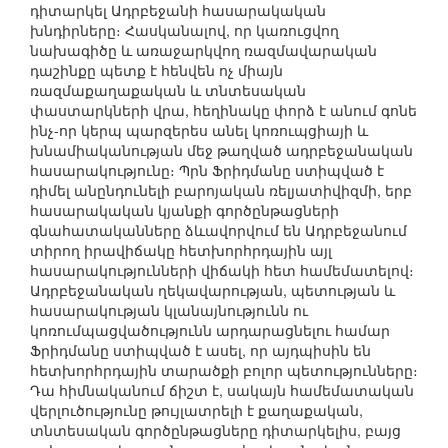
դիտարկել Ադրբեջանի հասարակական
խնդիրները։ Հասկանալով, որ կառուցվող
նախագիծը և առաջարկվող ռազմավարական
դաշինքը պետք է հենվեն ոչ միայն
ռազմաքաղաքական և տնտեսական
փաստարկների վրա, հեղինակը փորձ է անում գոնե
ինչ-որ կերպ պարզերես անել կոռուպցիայի և
խնամիականության մեջ թաղված ադրբեջանական
հասարակությունը։ Պրն Ֆրիդմանը ստիպված է
դիմել անընդունելի բարոյական ռելյատիվիզմի, երբ
հասարակական կյանքի գործընթացների
գնահատականները ձևավորվում են Ադրբեջանում
տիրող իրավիճակը հետխորհրդային այլ
հասարակությունների վիճակի հետ համեմատելով։
Ադրբեջանական ղեկավարության, պետության և
հասարակության կլանայնությունն ու
կոռումպացվածությունն արդարացնելու համար
Ֆրիդմանը ստիպված է ասել, որ այդպիսին են
հետխորհրդային տարածքի բոլոր պետությունները։
Դա հիմնականում ճիշտ է, սակայն համեմատական
վերլուծությունը թույլատրելի է քաղաքական,
տնտեսական գործընթացները դիտարկելիս, բայց