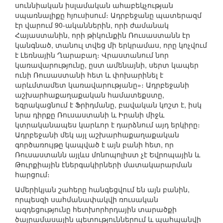
սուննիական իսլամական ահաբեկչության
սպառնալիքը հյուսիսում։ Ադրբեջանը պատերազմ
էր վարում 90-ականներին, որի ժամանակ
Հայաստանին, որի թիկունքին Ռուսաստանն էր
կանգնած, տանուլ տվեց մի երկրամաս, որը կոչվում
է Լեռնային Ղարաբաղ։ Վրաստանում նոր
կառավարությունը, ըստ ամենայնի, սերտ կապեր
ունի Ռուսաստանի հետ և փոխարինել է
արևմտամետ կառավարությանը»։ Ադրբեջանի
աշխարհաքաղաքական համատեքստը,
եզրակացնում է Ֆրիդմանը, բավական կոշտ է, իսկ
նրա դիրքը Ռուսաստանի և Իրանի միջև
կտրականապես կարևոր է դարձնում այդ երկիրը։
Ադրբեջանի մեկ այլ աշխարհաքաղաքական
գործառույթը կապված է այն բանի հետ, որ
Ռուսաստանն այլևս մոնոպոլիստ չէ Եվրոպային և
Թուրքիային էներգակիրների մատակարարման
հարցում։
Ամերիկյան շահերը հանգեցվում են այն բանին,
որպեսզի սահմանափակվի ռուսական
ազդեցությունը հետխորհրդային տարածքի
ծայրամասային պետություններում և պահպանվի