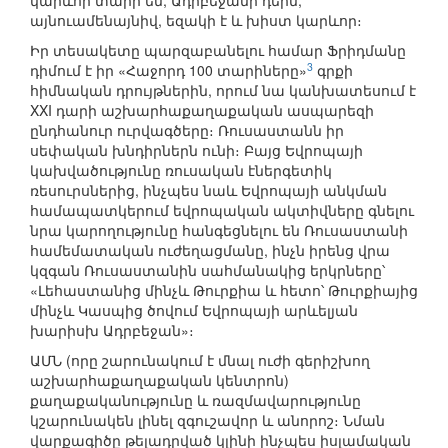
կարևոր տարր են, Ադրբեջանի դերն,
այնուամենայնիվ, եզակի է և խիստ կարևոր։
Իր տեսակետը պարզաբանելու համար Ֆրիդմանը
3
դիմում է իր «Հաջորդ 100 տարիները»
գրքի
հիմնական դրույթներին, որում նա կանխատեսում է
XXI դարի աշխարհաքաղաքական ասպարեզի
ընդհանուր ուրվագծերը։ Ռուսաստանն իր
սեփական խնդիրներն ունի։ Բայց Եվրոպայի
կախվածությունը ռուսական էներգետիկ
ռեսուրսներից, ինչպես նաև Եվրոպայի անկման
համապատկերում եվրոպական ակտիվները գնելու
նրա կարողությունը հանգեցնելու են Ռուսաստանի
համեմատական ուժեղացմանը, ինչն իրենց վրա
կզգան Ռուսաստանին սահմանակից երկրները՝
«Լեհաստանից մինչև Թուրքիա և հետո՝ Թուրքիայից
մինչև Կասպից ծովում Եվրոպայի արևելյան
խարիսխ Ադրբեջան»։
ԱՄՆ (որը շարունակում է մնալ ուժի գերիշխող
աշխարհաքաղաքական կենտրոն)
քաղաքականությունը և ռազմավարությունը
կշարունակեն լինել զգուշավոր և անորոշ։ Նման
վարքագիծը թելադրված կլինի ինչպես իսլամական