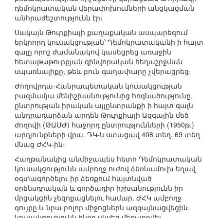
դեմոկրատական վերափոխումների անցկացման
անհրաժեշտությունն էր։
Սակայն Թուրքիայի քաղաքական ասպարեզում
երկրորդ կուսակցության՝ Դեմոկրատականի ի հայտ
գալը որոշ ժամանակով կասեցրեց առաջին
հետաթաթուրքյան զինվորական հեղաշրջման
սպառնալիքը, թեև բուն գաղափարը չվերացրեց։
Ժողովրդա-Հանրապետական կուսակցության
բազմամյա մենիշխանությունից հոգնածությունը,
ընտրության իրական այլընտրանքի ի հայտ գալն
անդրադարձան արդեն Թուրքիայի Ազգային մեծ
ժողովի (ԹԱՄԺ) հաջորդ ընտրությունների (1950թ.)
արդյունքների վրա. ԴԿ-ն ստացավ 408 տեղ, 69 տեղ
մնաց ԺՀԿ-ին։
Հաղթանակից անմիջապես հետո Դեմոկրատական
կուսակցությունն ամբողջ ուժով ձեռնամուխ եղավ
օգտագործելու իր ձեռքում հայտնված
օրենսդրական և գործադիր իշխանությունն իր
մրցակցին չեզոքացնելու համար. ԺՀԿ ամբողջ
գույքը և նրա բոլոր միջոցներն ազգայնացվեցին,
կուսակցությունն ինքը սկսեց մեղադրվել