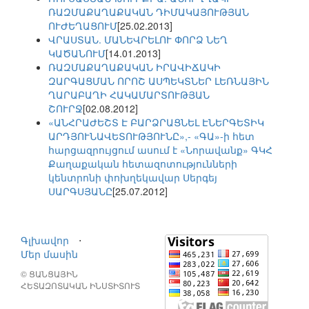
ՌԱԶՄԱՔԱՂԱՔԱԿԱՆ ԴԻՄԱԿԱՅՈՒԹՅԱՆ
ՈՒԺԵՂԱՑՈՒՄ
[25.02.2013]
ՎՐԱՍՏԱՆ. ՄԱՆԵՎՐԵԼՈՒ ՓՈՐՁ ՆԵՂ
ԿԱԾԱՆՈՒՄ
[14.01.2013]
ՌԱԶՄԱՔԱՂԱՔԱԿԱՆ ԻՐԱՎԻՃԱԿԻ
ԶԱՐԳԱՑՄԱՆ ՈՐՈՇ ԱՍՊԵԿՏՆԵՐ ԼԵՌՆԱՅԻՆ
ՂԱՐԱԲԱՂԻ ՀԱԿԱՄԱՐՏՈՒԹՅԱՆ
ՇՈՒՐՋ
[02.08.2012]
«ԱՆՀՐԱԺԵՇՏ Է ԲԱՐՁՐԱՑՆԵԼ ԷՆԵՐԳԵՏԻԿ
ԱՐԴՅՈՒՆԱՎԵՏՈՒԹՅՈՒՆԸ»,- «ԳԱ»-ի հետ
հարցազրույցում ասում է «Նորավանք» ԳԿՀ
Քաղաքական հետազոտությունների
կենտրոնի փոխղեկավար Սերգեյ
ՍԱՐԳՍՅԱՆԸ
[25.07.2012]
Գլխավոր
⋅
Մեր մասին
© ՑԱՆՑԱՅԻՆ
ՀԵՏԱԶՈՏԱԿԱՆ ԻՆՍՏԻՏՈՒՏ