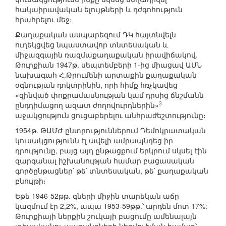
հակաիրավական ելույթների և դժգոհություն
հրահրելու մեջ։
Քաղաքական ասպարեզում ԴԿ հայտնվելն
ուղեկցվեց նպաստավոր տնտեսական և
միջազգային ռազմաքաղաքական իրավիճակով.
Թուրքիան 1947թ. սեպտեմբերի 1-ից միացավ ԱՄՆ
նախագահ Հ.Թրումենի արտաքին քաղաքական
օգնության դոկտրինին, որի հիմք հռչկավեց
«զինված փոքրամասնության կամ դրսից ճնշմանն
3
ընդդիմացող ազատ ժողովուրդներին»
աջակցություն ցուցաբերելու անհրաժեշտությունը։
1954թ. ԹԱՄԺ ընտրություններում Դեմոկրատական
կուսակցությունն էլ ավելի ամրապնդեց իր
դրությունը, բայց այդ ընթացքում երկրում սկսել էին
զարգանալ իշխանության համար բացասական
գործընթացներ՝ թե՛ տնտեսական, թե՛ քաղաքական
բնույթի։
Եթե 1946-52թթ. գների միջին տարեկան աճը
կազմում էր 2,2%, ապա 1953-59թթ.՝ արդեն մոտ 17%:
Թուրքիայի ներքին շուկայի բացումը ամենալայն