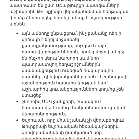
պատրաստ են ըստ Աթաթյուրքի պատգամների
աշխարհիկ Թուրքիայի վերականգնման հերթական
փորձը ձեռնարկել, նրանք պետք է ուշադրության
առնեն.
այն ամբողջ ընթացքում, ինչ բանակը դեռ ի
վիճակի է եղել միջամտել
քաղաքականությանը, ինչպես և այն
դատավարություններին, որոնց միջով անցել
են ինչ-որ կերպ նախորդ կամ նոր
պատրաստվող հեղաշրջումներին
մասնակցություն ունեցած հազարավոր
սպաներ, զինվորականները որևէ նշանակալի
աջակցություն հասարակության կամ
աշխարհիկ կուսակցությունների կողմից չեն
ստացել;
շնորհիվ ԱԶԿ ջանքերի, բանակում
հաստատվել է ամուր հակահետախուզական
վերահսկողություն,
Եվրոպան, որը միանշանակ չի վերաբերվում
Թուրքիայի եվրոպական հեռանկարներին,
զինվորականների ցանկացած նոր
միջամտության փորձ երկրի ներքաղաքական