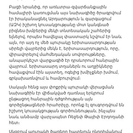
Բացի նրանից, որ առևտրա-զվարճանքային
համալիրի կառուցման այս նախագիծը ծրագրվում
էր իրականացնել Արդարություն և զարգացում
(ԱԶԿ) իշխող կուսակցությանը մոտ կանգնած
բիզնես-խմբերից մեկի տնտեսական շահերից
ելնելով, որպես հավելյալ փաստարկ նշվում էր նաև
այն, որ այդ ոչ մեծ պուրակը երիտասարդության
սիրելի վայրերից մեկն է, երիտասարդություն, որը,
վիրավորելով մահմեդական սովորույթները,
անպարկեշտ վարքագիծ էր դրսևորում հանրային
վայրում. երիտասարդ տղաներն ու աղջիկները
հավաքվում էին այստեղ, ոգելից խմիչքներ խմում,
գրկախառնվում և համբուրվում։
Սակայն հենց այս փոքրիկ պուրակի վերացման
նախագծին էր վիճակված դառնալ երկրում
ընթացող հանրային դժգոհության այն
գործընթացների հրահրիչը, որոնք էլ զուգորդվում են
իշխող կուսակցության գործունեության, ինչպես
նաև անձամբ վարչապետ Ռեջեփ Թայիփ Էրդողանի
հետ։
Սկզբում պուրակի ծառերը հատելուն ընդդիմանում