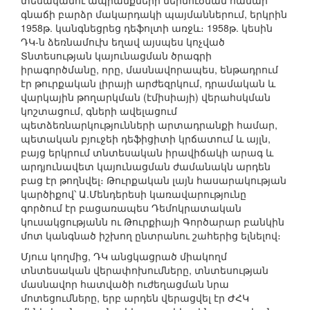
տեսականու ապրանքների ներմուծման համար՝
գնաճի բարձր մակարդակի պայմաններում, երկրին
1958թ. կանգնեցրեց դեֆոլտի առջև։ 1958թ. կեսին
ԴԿ-ն ձեռնամուխ եղավ այսպես կոչված
Տնտեսության կայունացման ծրագրի
իրագործմանը, որը, մասնավորապես, ենթադրում
էր թուրքական լիրայի արժեզրկում, դրամական և
վարկային թողարկման (էմիսիայի) վերահսկման
կոշտացում, գների ավելացում
պետձեռնարկությունների արտադրանքի համար,
պետական բյուջեի դեֆիցիտի կրճատում և այլն,
բայց երկրում տնտեսական իրավիճակի արագ և
արդյունավետ կայունացման ժամանակն արդեն
բաց էր թողնվել։ Թուրքական լայն հասարակության
կարծիքով՝ Ա.Մենդերեսի կառավարությունը
գործում էր բացառապես Դեմոկրատական
կուսակցությանն ու Թուրքիայի Գործարար բանկին
մոտ կանգնած իշխող ընտրանու շահերից ելնելով։
Մյուս կողմից, ԴԿ անցկացրած միակողմ
տնտեսական վերափոխումները, տնտեսության
մասնավոր հատվածի ուժեղացման նրա
մոտեցումները, երբ արդեն վերացվել էր ԺՀԿ