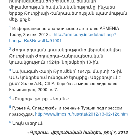
ընտրազանգվածի շրջանում, բանակի
միջամտության հավանականությունը, ինչպես
երբեք Թուրքիայի Հանրապետության պատմության
մեջ, քիչ է։
1
Информационно-аналитическое агентство ARMENIA
Today, 3 июля 2013г.,
http://armtoday.info/default.asp?
Lang=_Ru&NewsID=91901
2
Ժողովրդական կուսակցությունը վերանվանվեց
Թուրքիայի Ժողովրդա-Հանրապետական
կուսակցություն 1924թ. նոյեմբերի 10-ին։
3
Նախագահ Հարի Թրումենի՝ 1947թ. մարտի 12-ին
ԱՄՆ կոնգրեսում ունեցած ելույթից։ Մեջբերվում է
ըստ՝ Золов А.В., США: борьба за мировое лидерство.
Калининград, 2000, с. 7.
4
«Բալյոզ»՝ թուրք. «Կռան»։
5
Гурьев А. Спецслужбы и военные Турции под прессом
правосудия,
http://www.iimes.ru/rus/stat/2012/13-02-12c.htm
6
Նույն տեղում։
«Գլոբուս» վերլուծական հանդես, թիվ 7, 2013