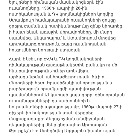
ելույթների հիմնական մասնակիցներն էին
ուսանողները։ 1960թ. ապրիլի 28-ին,
ոստիկանության և ԴԿ կողմնակիցների կողմից
Ստամբուլի համալսարանի ուսանողների ցույցը
ցրելու ժամանակ ոստիկանությունը զենք կիրառեց,
ի հայտ եկան առաջին վիրավորները, մի մարդ
սպանվեց։ Անկարայում և Ստամբուլում մտցվեց
արտակարգ դրություն, բայց ուսանողական
հուզումները նոր թափ ստացան։
Հարկ է նշել, որ ԺՀԿ և ԴԿ կողմնակիցների
դիմակայության գագաթնակետին բանակը ոչ մի
հնարավորություն չուներ առնչվելու
արձագանքման անհրաժեշտության, ձևի ու
մեթոդների հետ։ Իրավիճակի անորոշության և
բարձրագույն հրամկազմի պասիվության
պայմաններում Անկարայի կայազորը, զինվորական
ուսումնարանների դասախոսների և
կուրսանտների աջակցությամբ, 1960թ. մայիսի 27-ի
գիշերն իր հսկողության տակ վերցրեց
մայրաքաղաքը։ Հեղաշրջման անմիջական
ղեկավարներից մեկը գնդապետ Արփասլան
Թյուրքեշն էր։ Ստեղծվեց Ազգային միասնության