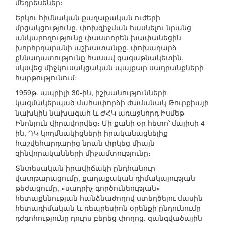
մեդրեսեներ։
Երկու հիմնական քաղաքական ուժերի
մրցակցությունը, փոխզիջման հասնելու նրանց
անկարողությունը փաստորեն խափանեցին
խորհրդարանի աշխատանքը, փոխադարձ
քննադատությունը հասավ գագաթնակետին,
սկսվեց միջկուսակցական պայքար սադրանքների
հարթությունում։
1959թ. ապրիլի 30-ին, իշխանությունների
կազմակերպած մահափորձի ժամանակ Թուրքիայի
նախկին նախագահ և ԺՀԿ առաջնորդ Իսմեթ
Ինոնյուն վիրավորվեց։ Մի քանի օր հետո՝ մայիսի 4-
ին, ԴԿ կողմնակիցների իրականացնելիք
հաշվեհարդարից նրան փրկեց միայն
զինվորականների միջամտությունը։
Տնտեսական իրավիճակի ընդհանուր
վատթարացումը, քաղաքական դիմակայության
թեժացումը, «սադրիչ գործունեության»
հետաքննության հանձնաժողով ստեղծելու մասին
հետադիմական և ռեպրեսիոն օրենքի ընդունումը
դժգոհությունը դուրս բերեց փողոց. զանգվածային