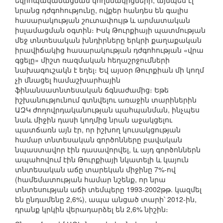
եվրոպականացման կողմնակիցների, այնպես էլ
նրանց դժգոհությունը, ովքեր հանդես են գալիս
հասարակության շուտափույթ և արմատական
իսլամացման օգտին։ Իսկ Թուրքիայի պատմության
մեջ տնտեսական խնդիրները երկրի քաղաքական
իրավիճակից հասարակության դժգոհության «վրա
գցելը» միշտ ռազմական հեղաշրջումների
նախագուշակն է եղել։ Եվ այսօր Թուրքիան մի կողմ
չի մնացել համաշխարհային
ֆինանսատնտեսական ճգնաժամից։ Եթե
իշխանությունում գտնվելու առաջին տարիներին
ԱԶԿ ժողովրդականության պահպանման, ինչպես
նաև միջին դասի կողմից նրան աջակցելու
պատճառն այն էր, որ իշխող կուսակցության
համար տնտեսական գործոնները բավական
նպաստավոր էին դասավորվել, և այդ գործոններն
ապահովում էին Թուրքիայի նկատելի և կայուն
տնտեսական աճը տարեկան միջինը 7%-ով
(համեմատության համար նշենք, որ նրա
տնտեսության աճի տեմպերը 1993-2002թթ. կազմել
են ընդամենը 2,6%), ապա անցած տարի՝ 2012-ին,
դրանք կրկին վերադարձել են 2,6% նիշին։