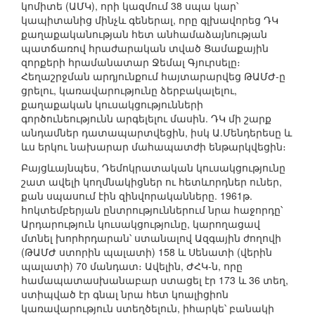
կոմիտե (ԱՄԿ), որի կազմում 38 սպա կար՝
կապիտանից մինչև գեներալ, որը գլխավորեց ԴԿ
քաղաքականության հետ անհամաձայնության
պատճառով հրաժարական տված Ցամաքային
զորքերի հրամանատար Ջեմալ Գյուրսելը։
Հեղաշրջման արդյունքում հայտարարվեց ԹԱՄԺ-ը
ցրելու, կառավարությունը ձերբակալելու,
քաղաքական կուսակցությունների
գործունեությունն արգելելու մասին. ԴԿ մի շարք
անդամներ դատապարտվեցին, իսկ Ա.Մենդերեսը և
ևս երկու նախարար մահապատժի ենթարկվեցին։
Բայցևայնպես, Դեմոկրատական կուսակցությունը
շատ ավելի կողմնակիցներ ու հետևորդներ ուներ,
քան սպասում էին զինվորականները. 1961թ.
հոկտեմբերյան ընտրություններում նրա հաջորդը՝
Արդարություն կուսակցությունը, կարողացավ
մտնել խորհրդարան՝ ստանալով Ազգային ժողովի
(ԹԱՄԺ ստորին պալատի) 158 և Սենատի (վերին
պալատի) 70 մանդատ։ Ավելին, ԺՀԿ-ն, որը
համապատասխանաբար ստացել էր 173 և 36 տեղ,
ստիպված էր գնալ նրա հետ կոալիցիոն
կառավարություն ստեղծելուն, իհարկե՝ բանակի