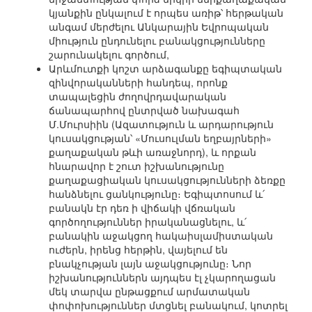
կյանքին ընկալում է որպես առիթ՝ հերթական
անգամ մերժելու Անկարային Եվրոպական
միություն ընդունելու բանակցությունները
շարունակելու գործում,
Արևմուտքի կոշտ արձագանքը եգիպտական
զինվորականների հանդեպ, որոնք
տապալեցին ժողովրդավարական
ճանապարհով ընտրված նախագահ
Մ.Մուրսիին (Ազատություն և արդարություն
կուսակցության՝ «Մուսուլման եղբայրների»
քաղաքական թևի առաջնորդ), և որքան
հնարավոր է շուտ իշխանությունը
քաղաքացիական կուսակցությունների ձեռքը
հանձնելու ցանկությունը։ Եգիպտոսում և՛
բանակն էր դեռ ի վիճակի վճռական
գործողություններ իրականացնելու, և՛
բանակին աջակցող հակաիսլամիստական
ուժերն, իրենց հերթին, վայելում են
բնակչության լայն աջակցությունը։ Նոր
իշխանություններն այդպես էլ չկարողացան
մեկ տարվա ընթացքում արմատական
փոփոխություններ մտցնել բանակում, կոտրել