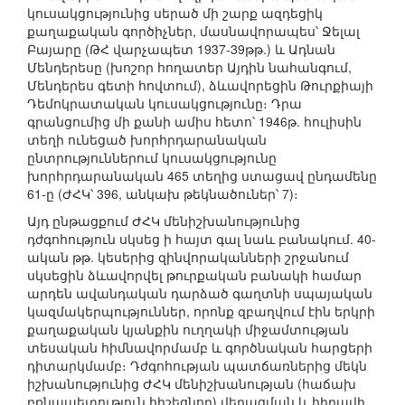
կուսակցությունից սերած մի շարք ազդեցիկ
քաղաքական գործիչներ, մասնավորապես՝ Ջելալ
Բայարը (ԹՀ վարչապետ 1937-39թթ.) և Ադնան
Մենդերեսը (խոշոր հողատեր Այդին նահանգում,
Մենդերես գետի հովտում), ձևավորեցին Թուրքիայի
Դեմոկրատական կուսակցությունը։ Դրա
գրանցումից մի քանի ամիս հետո՝ 1946թ. հուլիսին
տեղի ունեցած խորհրդարանական
ընտրություններում կուսակցությունը
խորհրդարանական 465 տեղից ստացավ ընդամենը
61-ը (ԺՀԿ՝ 396, անկախ թեկնածուներ՝ 7)։
Այդ ընթացքում ԺՀԿ մենիշխանությունից
դժգոհություն սկսեց ի հայտ գալ նաև բանակում. 40-
ական թթ. կեսերից զինվորականների շրջանում
սկսեցին ձևավորվել թուրքական բանակի համար
արդեն ավանդական դարձած գաղտնի սպայական
կազմակերպություններ, որոնք զբաղվում էին երկրի
քաղաքական կյանքին ուղղակի միջամտության
տեսական հիմնավորմամբ և գործնական հարցերի
դիտարկմամբ։ Դժգոհության պատճառներից մեկն
իշխանությունից ԺՀԿ մենիշխանության (հաճախ
բռնապետություն հիշեցնող) վերացման և հիրավի