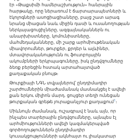
էր «Թաքսիմի համերաշխություն» հանրային
հարթակը, որը ներառում է ճարտարապետների և
էկոլոգների ասոցիացիաները, բայց շատ արագ
նրանց միացան նաև միջին դասի և ուսանողության
ներկայացուցիչները, ազգայնականներն ու
անարխիստները, կոմունիստները,
մահմեդականները, մի շարք արհմիութենական
միավորումներ, թուրքեր, քրդեր և ալևիներ,
մտավորականությունն ու ֆուտբոլային
ակումբների երկրպագուները, իսկ ընդվզումները
ձեռք բերեցին հստակ արտահայտված
քաղաքական բնույթ։
Թուրքիայի ՆԳՆ տվյալներով՝ ընդդիմադիր
շարժումներին միաժամանակ մասնակցել է ավելի
քան երկու միլիոն մարդ. ցույցեր տեղի ունեցան
1
թուրքական գրեթե յուրաքանչյուր քաղաքում
։
Միևնույն ժամանակ, ուշագրավ է նաև այն, որ
ինչպես տարերային ընդվզումները, այնպես էլ
արհմիությունների ավելի կազմակերպված
գործողություններն ընդդիմադիր
կուսակցությունների ակնհայտ ու լիակատար