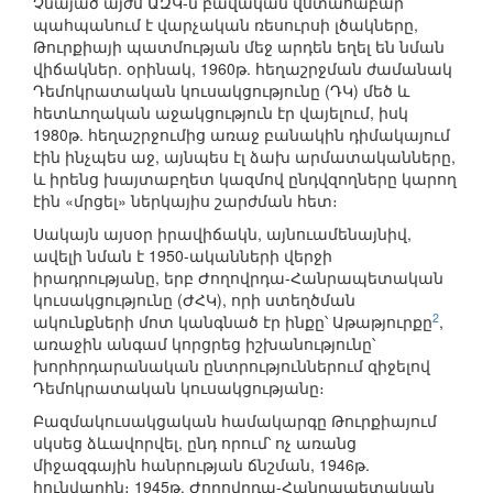
Չնայած այժմ ԱԶԿ-ն բավական վստահաբար
պահպանում է վարչական ռեսուրսի լծակները,
Թուրքիայի պատմության մեջ արդեն եղել են նման
վիճակներ. օրինակ, 1960թ. հեղաշրջման ժամանակ
Դեմոկրատական կուսակցությունը (ԴԿ) մեծ և
հետևողական աջակցություն էր վայելում, իսկ
1980թ. հեղաշրջումից առաջ բանակին դիմակայում
էին ինչպես աջ, այնպես էլ ձախ արմատականները,
և իրենց խայտաբղետ կազմով ընդվզողները կարող
էին «մրցել» ներկայիս շարժման հետ։
Սակայն այսօր իրավիճակն, այնուամենայնիվ,
ավելի նման է 1950-ականների վերջի
իրադրությանը, երբ Ժողովրդա-Հանրապետական
կուսակցությունը (ԺՀԿ), որի ստեղծման
2
ակունքների մոտ կանգնած էր ինքը՝ Աթաթյուրքը
,
առաջին անգամ կորցրեց իշխանությունը՝
խորհրդարանական ընտրություններում զիջելով
Դեմոկրատական կուսակցությանը։
Բազմակուսակցական համակարգը Թուրքիայում
սկսեց ձևավորվել, ընդ որում՝ ոչ առանց
միջազգային հանրության ճնշման, 1946թ.
հունվարին։ 1945թ. Ժողովրդա-Հանրապետական