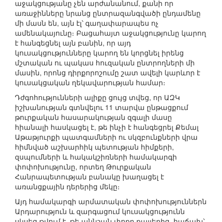
աջակցությանը չեն արժանանում, քանի որ
առաջինները նրանց ընտրազանգվածի ընդամենը
մի մասն են, այն էլ՝ գաղափարապես ոչ
ամենակայունը։ Բացահայտ աջակցությունը կարող
է հանգեցնել այն բանին, որ այդ
կուսակցությունները կարող են կորցնել իրենց
մշտական ու պակաս հուզական ընտրողների մի
մասին, որոնց դիրքորոշումը շատ ավելի կարևոր է
կուսակցական ղեկավարության համար։
Դժգոհությունների ալիքը ցույց տվեց, որ ԱԶԿ
իշխանության գտնվելու 11 տարվա ընթացքում
թուրքական հասարակության զգալի մասը
հիանալի հասկացել է, թե ինչի է հանգեցրել Քեմալ
Աթաթյուրքի պատգամների ու սկզբունքների վրա
հիմնված աշխարհիկ պետության հիմքերի,
զսպումների և հակակշիռների համակարգի
փոփոխությունը, որտեղ Թուրքական
Հանրապետության բանակը խաղացել է
առանցքային դերերից մեկը։
Այդ համակարգի արմատական փոփոխություններն
Արդարություն և զարգացում կուսակցությունն
սկսեց թվում է, թե աննշան փոքր քայլերից, հաճախ՝