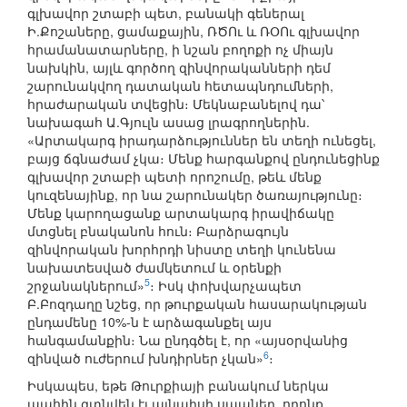
գլխավոր շտաբի պետ, բանակի գեներալ
Ի.Քոշաները, ցամաքային, ՌԾՈւ և ՌՕՈւ գլխավոր
հրամանատարները, ի նշան բողոքի ոչ միայն
նախկին, այլև գործող զինվորականների դեմ
շարունակվող դատական հետապնդումների,
հրաժարական տվեցին։ Մեկնաբանելով դա՝
նախագահ Ա.Գյուլն ասաց լրագրողներին.
«Արտակարգ իրադարձություններ են տեղի ունեցել,
բայց ճգնաժամ չկա։ Մենք հարգանքով ընդունեցինք
գլխավոր շտաբի պետի որոշումը, թեև մենք
կուզենայինք, որ նա շարունակեր ծառայությունը։
Մենք կարողացանք արտակարգ իրավիճակը
մտցնել բնականոն հուն։ Բարձրագույն
զինվորական խորհրդի նիստը տեղի կունենա
նախատեսված ժամկետում և օրենքի
5
շրջանակներում»
։ Իսկ փոխվարչապետ
Բ.Բոզդաղը նշեց, որ թուրքական հասարակության
ընդամենը 10%-ն է արձագանքել այս
հանգամանքին։ Նա ընդգծել է, որ «այսօրվանից
6
զինված ուժերում խնդիրներ չկան»
։
Իսկապես, եթե Թուրքիայի բանակում ներկա
պահին գտնվեն էլ այնպիսի սպաներ, որոնք