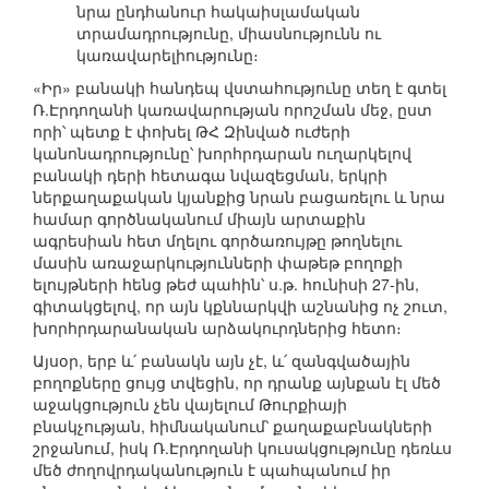
նրա ընդհանուր հակաիսլամական
տրամադրությունը, միասնությունն ու
կառավարելիությունը։
«Իր» բանակի հանդեպ վստահությունը տեղ է գտել
Ռ.Էրդողանի կառավարության որոշման մեջ, ըստ
որի՝ պետք է փոխել ԹՀ Զինված ուժերի
կանոնադրությունը՝ խորհրդարան ուղարկելով
բանակի դերի հետագա նվազեցման, երկրի
ներքաղաքական կյանքից նրան բացառելու և նրա
համար գործնականում միայն արտաքին
ագրեսիան հետ մղելու գործառույթը թողնելու
մասին առաջարկությունների փաթեթ բողոքի
ելույթների հենց թեժ պահին՝ ս.թ. հունիսի 27-ին,
գիտակցելով, որ այն կքննարկվի աշնանից ոչ շուտ,
խորհրդարանական արձակուրդներից հետո։
Այսօր, երբ և՛ բանակն այն չէ, և՛ զանգվածային
բողոքները ցույց տվեցին, որ դրանք այնքան էլ մեծ
աջակցություն չեն վայելում Թուրքիայի
բնակչության, հիմնականում՝ քաղաքաբնակների
շրջանում, իսկ Ռ.Էրդողանի կուսակցությունը դեռևս
մեծ ժողովրդականություն է պահպանում իր