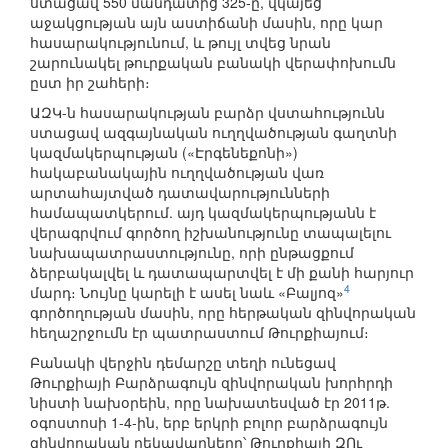
ստացավ 550 մանդատից 325-ը, վկայեց
աջակցության այն աստիճանի մասին, որը կար
հասարակությունում, և թույլ տվեց նրան
շարունակել թուրքական բանակի վերափոխումն
ըստ իր շահերի։
ԱԶԿ-ն հասարակության բարձր վստահությունն
ստացավ ազգայնական ուղղվածության գաղտնի
կազմակերպության («Էրգենեքոնի»)
հակաբանակային ուղղվածության վառ
արտահայտված դատավարությունների
համապատկերում. այդ կազմակերպությանն է
վերագրվում գործող իշխանությունը տապալելու
նախապատրաստությունը, որի ընթացքում
ձերբակալվել և դատապարտվել է մի քանի հարյուր
4
մարդ։ Նույնը կարելի է ասել նաև «Բալյոզ»
գործողության մասին, որը հերթական զինվորական
հեղաշրջումն էր պատրաստում Թուրքիայում։
Բանակի վերջին դեմարշը տեղի ունեցավ
Թուրքիայի Բարձրագույն զինվորական խորհրդի
նիստի նախօրեին, որը նախատեսված էր 2011թ.
օգոստոսի 1-4-ին, երբ երկրի բոլոր բարձրագույն
զինվորական ղեկավարները՝ Թուրքիայի ԶՈւ