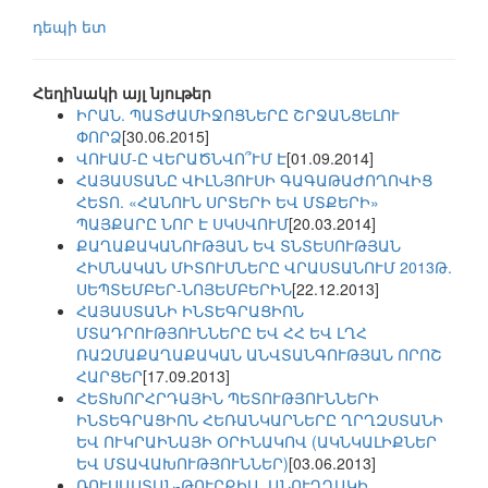
դեպի ետ
Հեղինակի այլ նյութեր
ԻՐԱՆ. ՊԱՏԺԱՄԻՋՈՑՆԵՐԸ ՇՐՋԱՆՑԵԼՈՒ
ՓՈՐՁ
[30.06.2015]
ՎՈՒԱՄ-Ը ՎԵՐԱԾՆՎՈ՞ՒՄ Է
[01.09.2014]
ՀԱՅԱՍՏԱՆԸ ՎԻԼՆՅՈՒՍԻ ԳԱԳԱԹԱԺՈՂՈՎԻՑ
ՀԵՏՈ. «ՀԱՆՈՒՆ ՍՐՏԵՐԻ ԵՎ ՄՏՔԵՐԻ»
ՊԱՅՔԱՐԸ ՆՈՐ Է ՍԿՍՎՈՒՄ
[20.03.2014]
ՔԱՂԱՔԱԿԱՆՈՒԹՅԱՆ ԵՎ ՏՆՏԵՍՈՒԹՅԱՆ
ՀԻՄՆԱԿԱՆ ՄԻՏՈՒՄՆԵՐԸ ՎՐԱՍՏԱՆՈՒՄ 2013Թ.
ՍԵՊՏԵՄԲԵՐ-ՆՈՅԵՄԲԵՐԻՆ
[22.12.2013]
ՀԱՅԱՍՏԱՆԻ ԻՆՏԵԳՐԱՑԻՈՆ
ՄՏԱԴՐՈՒԹՅՈՒՆՆԵՐԸ ԵՎ ՀՀ ԵՎ ԼՂՀ
ՌԱԶՄԱՔԱՂԱՔԱԿԱՆ ԱՆՎՏԱՆԳՈՒԹՅԱՆ ՈՐՈՇ
ՀԱՐՑԵՐ
[17.09.2013]
ՀԵՏԽՈՐՀՐԴԱՅԻՆ ՊԵՏՈՒԹՅՈՒՆՆԵՐԻ
ԻՆՏԵԳՐԱՑԻՈՆ ՀԵՌԱՆԿԱՐՆԵՐԸ ՂՐՂԶՍՏԱՆԻ
ԵՎ ՈՒԿՐԱԻՆԱՅԻ ՕՐԻՆԱԿՈՎ (ԱԿՆԿԱԼԻՔՆԵՐ
ԵՎ ՄՏԱՎԱԽՈՒԹՅՈՒՆՆԵՐ)
[03.06.2013]
ՌՈՒՍԱՍՏԱՆ-ԹՈՒՐՔԻԱ. ԱՆՈՒՂՂԱԿԻ