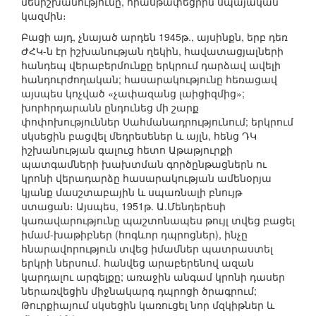
մենիշխանությունը, հիասթափեցրին սպայական
կազմին։
Բացի այդ, չնայած արդեն 1945թ., այսինքն, երբ դեռ
ԺՀԿ-ն էր իշխանության ղեկին, հավատացյալների
հանդեպ վերաբերմունքը երկրում դարձավ ավելի
հանդուրժողական; հասարակությունը հեռացավ
այսպես կոչված «չափազանց լաիցիզմից»;
խորհրդարանն ընդունեց մի շարք
փոփոխություններ Սահմանադրությունում; երկրում
սկսեցին բացվել մեդրեսեներ և այլն, հենց ԴԿ
իշխանության գալուց հետո Աթաթյուրքի
պատգամների խախտման գործընթացներն ու
կրոնի վերադարձը հասարակության ամենօրյա
կյանք մասշտաբային և սպառնալի բնույթ
ստացան։ Այսպես, 1951թ. Ա.Մենդերեսի
կառավարությունը պաշտոնապես թույլ տվեց բացել
իմամ-խաթիբներ (հոգևոր դպրոցներ), ինչը
հնարավորություն տվեց իմամներ պատրաստել
երկրի ներսում. հանվեց արաբերենով ազան
կարդալու արգելքը; առաջին անգամ կրոնի դասեր
ներառվեցին միջնակարգ դպրոցի ծրագրում;
Թուրքիայում սկսեցին կառուցել նոր մզկիթներ և