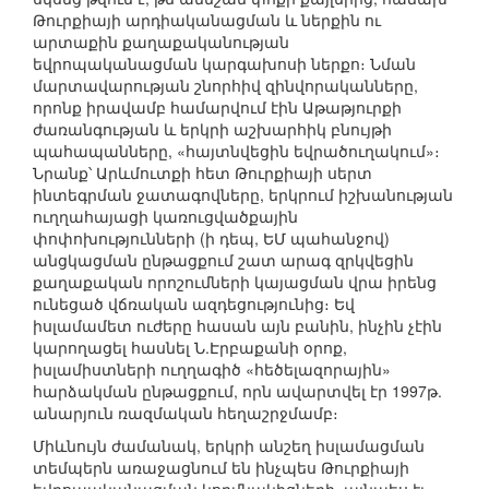
Թուրքիայի արդիականացման և ներքին ու
արտաքին քաղաքականության
եվրոպականացման կարգախոսի ներքո։ Նման
մարտավարության շնորհիվ զինվորականները,
որոնք իրավամբ համարվում էին Աթաթյուրքի
ժառանգության և երկրի աշխարհիկ բնույթի
պահապանները, «հայտնվեցին եվրածուղակում»։
Նրանք՝ Արևմուտքի հետ Թուրքիայի սերտ
ինտեգրման ջատագովները, երկրում իշխանության
ուղղահայացի կառուցվածքային
փոփոխությունների (ի դեպ, ԵՄ պահանջով)
անցկացման ընթացքում շատ արագ զրկվեցին
քաղաքական որոշումների կայացման վրա իրենց
ունեցած վճռական ազդեցությունից։ Եվ
իսլամամետ ուժերը հասան այն բանին, ինչին չէին
կարողացել հասնել Ն.Էրբաքանի օրոք,
իսլամիստների ուղղագիծ «հեծելազորային»
հարձակման ընթացքում, որն ավարտվել էր 1997թ.
անարյուն ռազմական հեղաշրջմամբ։
Միևնույն ժամանակ, երկրի անշեղ իսլամացման
տեմպերն առաջացնում են ինչպես Թուրքիայի