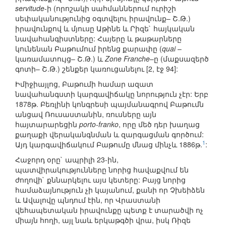
servitude
-ի (որոշակի սահմաններում ուրիշի
սեփականությունից օգտվելու իրավունք– Շ.Թ.)
իրավունքով և մյուսը Աթինե և Րիզե` հայկական
նավահանգիստները: Հայերը և թաթարները
կունենան Բաթումում իրենց քարափը (
quai
–
կառամատույց– Շ.Թ.) և
Zone Franche
–ը (մաքսազերծ
գոտի– Շ.Թ.) շենքեր կառուցանելու [2, էջ 94]:
Իմիջիայլոց, Բաթումի համար ազատ
նավահանգստի կարգավիճակը նորություն չէր: Երբ
1878թ. Բեռլինի կոնգրեսի պայմանագրով Բաթումն
անցավ Ռուսաստանին, ռուսները այն
հայտարարեցին
porto-franko
, որը մեծ դեր խաղաց
քաղաքի վերականգնման և զարգացման գործում:
1
Այդ կարգավիճակում Բաթումը մնաց մինչև 1886թ.
:
Հաջորդ օրը` ապրիլի 23-ին,
պատվիրակությունները նորից հավաքվում են
ժողովի` քննարկելու այս կետերը: Բայց նորից
համաձայնություն չի կայանում, քանի որ Չխեիձեն
և Ավալովը պնդում էին, որ Վրաստանի
վեհապետական իրավունքը պետք է տարածվի ոչ
միայն հողի, այլ նաև երկաթգծի վրա, իսկ Ռիզե