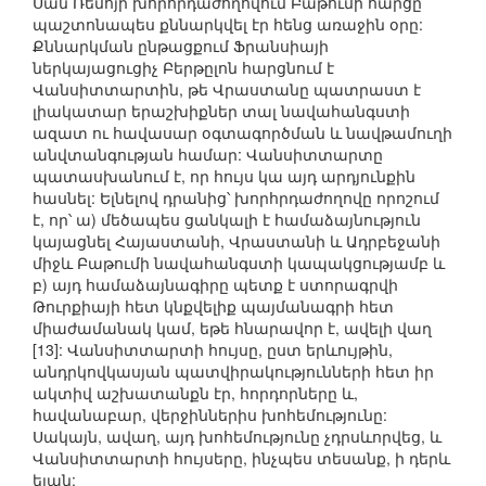
Սան Ռեմոյի խորհրդաժողովում Բաթումի հարցը
պաշտոնապես քննարկվել էր հենց առաջին օրը:
Քննարկման ընթացքում Ֆրանսիայի
ներկայացուցիչ Բերթըլոն հարցնում է
Վանսիտտարտին, թե Վրաստանը պատրաստ է
լիակատար երաշխիքներ տալ նավահանգստի
ազատ ու հավասար օգտագործման և նավթամուղի
անվտանգության համար: Վանսիտտարտը
պատասխանում է, որ հույս կա այդ արդյունքին
հասնել: Ելնելով դրանից՝ խորհրդաժողովը որոշում
է, որ՝ ա) մեծապես ցանկալի է համաձայնություն
կայացնել Հայաստանի, Վրաստանի և Ադրբեջանի
միջև Բաթումի նավահանգստի կապակցությամբ և
բ) այդ համաձայնագիրը պետք է ստորագրվի
Թուրքիայի հետ կնքվելիք պայմանագրի հետ
միաժամանակ կամ, եթե հնարավոր է, ավելի վաղ
[13]: Վանսիտտարտի հույսը, ըստ երևույթին,
անդրկովկասյան պատվիրակությունների հետ իր
ակտիվ աշխատանքն էր, հորդորները և,
հավանաբար, վերջիններիս խոհեմությունը:
Սակայն, ավաղ, այդ խոհեմությունը չդրսևորվեց, և
Վանսիտտարտի հույսերը, ինչպես տեսանք, ի դերև
ելան: