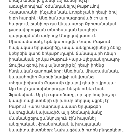
միայն անկեղծ ցանկություններով էր
առաջնորդվում` օժանդակելով Բաթումով
Հայաստանի, ինչպես նաև Ադրբեջանի դեպի ծով
ելքի հարցին: Անգլիան շահագրգռված էր այդ
հարցում, քանի որ դա կնպաստեր Բրիտանական
թագավորության տնտեսական կապերի
զարգացմանն ամբողջ Անդրկովկասում:
Միաժամանակ, եթե կառուցվեր Կարս-Բաթում
հայկական երկաթգիծը, ապա անգլիացիները ձեռք
կբերեին կարճ երկաթուղային ճանապարհ դեպի
իրանական շուկա Բաթում-Կարս-Ալեքսանդրապոլ-
Ջուլֆա գծով, իսկ այնտեղից էլ՝ դեպի իրենց
հնդկական գաղութները: Անգլիան, միաժամանակ,
կապահովեր Բաքվի նավթի անվտանգ
տեղափոխումը Բաթումի վրայով դեպի Եվրոպա:
Այս նույն շահախնդրություններն ուներ նաև
Ֆրանսիան: Այդ էր պատճառը, որ երբ հայ խոշոր
կապիտալիստների մի խումբ ներկայացրել էր
Բաթում-Կարս-Սարդարապատ երկաթգծի
կառուցման նախագիծ, այդ ձեռնարկմանը
մասնակցելու ցանկություն էին հայտնել
անգլիական, ֆրանսիական և իտալական
կապիտալիստները: Նախագծված ուղին ընդգրկելու