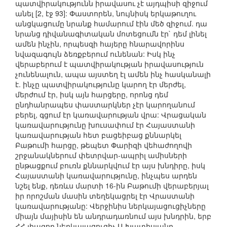
պատվիրակությունն իրավասու չէ այդպիսի զիջում
անել [2, էջ 93]: Փաստորեն, նույնիսկ երկաթուղու
անցկացումը նրանք համարում էին մեծ զիջում. դա
նրանց դիվանագիտական մոտեցումն էր` դեմ լինել
ամեն ինչին, որպեսզի հայերը հնարավորինս
նվազագույն ձեռքբերում ունենան: Իսկ ինչ
վերաբերում է պատվիրակության իրավասություն
չունենալուն, ապա այստեղ էլ ամեն ինչ հասկանալի
է. ինչը պատվիրակությունը կարող էր մերժել,
մերժում էր, իսկ այն հարցերը, որոնց դեմ
ընդհանրապես փաստարկներ չէր կարողանում
բերել, գցում էր կառավարության վրա: Վրացական
կառավարությունը խուսափում էր Հայաստանի
կառավարության հետ բացեիբաց քննարկել
Բաթումի հարցը, թեպետ Փարիզի վեհաժողովի
շրջանակներում փետրվար-ապրիլ ամիսների
ընթացքում բուռն քննարկվում էր այս խնդիրը, իսկ
Հայաստանի կառավարությունը, ինչպես արդեն
նշել ենք, դեռևս մարտի 16-ին Բաթումի վերաբերյալ
իր որոշման մասին տեղեկացրել էր Վրաստանի
կառավարությանը: Վերջինիս ներկայացուցիչները
միայն մայիսին են անդրադառնում այս խնդրին, երբ
ՀՀ լիազոր ներկայացուցիչ Ա.Խատիսյանը