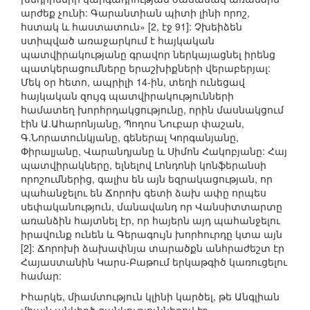
արժեք չունի: Գարանտիան պիտի լինի որոշ,
հստակ և հաստատուն» [2, էջ 91]: Չխեիձեն
ստիպված առաջարկում է հայկական
պատվիրակությանը գրավոր ներկայացնել իրենց
պատկերացումները երաշխիքների վերաբերյալ:
Մեկ օր հետո, ապրիլի 14-ին, տեղի ունեցավ
հայկական զույգ պատվիրակությունների
համատեղ խորհրդակցությունը, որին մասնակցում
էին Ա.Ահարոնյանը, Պողոս Նուբար փաշան,
Գ.Նորատունկյանը, գեներալ Կորգանյանը,
Փիրալյանը, Վարանդյանը և Սիմոն Հակոբյանը: Հայ
պատվիրակները, ելնելով Լոնդոնի կոնֆերանսի
որոշումներից, գալիս են այն եզրակացության, որ
պահանջելու են Ճորոխ գետի ձախ ափը որպես
սեփականություն, մանավանդ որ Վանսիտտարտը
առանձին հայտնել էր, որ հայերն այդ պահանջելու
իրավունք ունեն և Գերագույն խորհուրդը կտա այն
[2]: Ճորոխի ձախափնյա տարածքն անհրաժեշտ էր
Հայաստանին Կարս-Բաթում երկաթգիծ կառուցելու
համար:
Իհարկե, միամտություն կլինի կարծել, թե Անգլիան