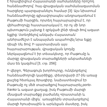
է հրավիրվում Հայաստանի սահմանները որոշող
հանձնաժողով` հայ-վրացական սահմանազատման
հարցերը պարզաբանելու համար [3]: Այս նիստում
հանձնաժողովը գլխավորապես անդրադառնում է
Բաթումի հարցին, որտեղ հայտարարվում է, որ
վեհաժողովը հաստատակամ է, որ ոչ մի նոր
պետություն չպետք է զրկված լինի դեպի ծով ազատ
ելքից: Ստեղծելով անկախ Հայաստան`
անհրաժեշտ է անպայման ապահովել նրա ելքը
դեպի Սև ծով: Ի պատասխան այս
հայտարարության, վրացական կողմը
ներկայացնում է իր տեսակետը, որ Բաթումը և
մարզը վրացական տարածքների անբաժանելի
մաս են կազմում [3, стр. 256]:
Ի վերջո, Գերագույն խորհուրդը, ունկնդրելով
հանձնաժողովի կարծիքը, փետրվարի 27-ին առաջ
քաշեց հետևյալ ծրագիրը. նախատեսվում էր
Բաթումը ոչ մեծ տարածքով հայտարարել
porto-
franko
և ազատ քաղաք, իսկ Բաթումի մարզի
մնացած տարածքը բաժանել Վրաստանի և
Հայաստանի միջև` առաջինին տրամադրելով
մարզի հյուսիսային և արևելյան մասերը, իսկ