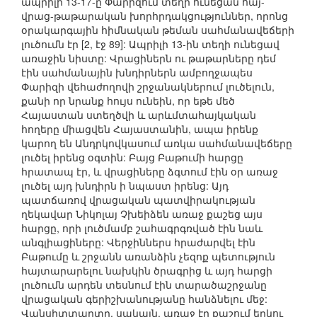
ապրիլի 13-17-ը Փարիզում տեղի ունեցան հայ-
վրաց-թաթարական խորհրդակցություններ, որոնց
օրակարգային հիմնական թեման սահմանավեճերի
լուծումն էր [2, էջ 89]: Ապրիլի 13-ին տեղի ունեցավ
առաջին նիստը: Վրացիներն ու թաթարները դեմ
էին սահմանային խնդիրներն ամբողջապես
Փարիզի վեհաժողովի շրջանակներում լուծելուն,
քանի որ նրանք հույս ունեին, որ եթե մեծ
Հայաստան ստեղծվի և արևմտահայկական
հողերը միացվեն Հայաստանին, ապա իրենք
կարող են Անդրկովկասում առկա սահմանավեճերը
լուծել իրենց օգտին: Բայց Բաթումի հարցը
հրատապ էր, և վրացիները ձգտում էին օր առաջ
լուծել այդ խնդիրն ի նպաստ իրենց: Այդ
պատճառով վրացական պատվիրակության
ղեկավար Նիկոլայ Չխեիձեն առաջ քաշեց այս
հարցը, որի լուծմամբ շահագրգռված էին նաև
անգլիացիները: Վերջիններս հրաժարվել էին
Բաթումը և շրջանն առանձին չեզոք պետություն
հայտարարելու նախկին ծրագրից և այդ հարցի
լուծումն արդեն տեսնում էին տարածաշրջանը
վրացական գերիշխանությանը հանձնելու մեջ:
Վանսիտտարտը, սակայն, առաջ էր քաշում երկու