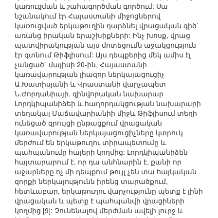
կառուցման և շահագործման գործում: Սա
նշանակում էր Հայաստանի միջոցներով
կառուցված երկաթուղին դարձնել վրացական գիծ`
առանց իրական երաշխիքների: Ինչ խոսք, վրաց
պատվիրակության այս մոտեցումն աջակցություն
էր գտնում Թիֆլիսում: Այս դեպքերից մեկ ամիս էլ
չանցած` մայիսի 20-ին, Հայաստանի
կառավարության լիազոր ներկայացուցիչ
Ա.Խատիսյանի և Վրաստանի վարչապետ
Ն.Ժորդանիայի, զինվորական նախարար
Լորդկիպանիձեի և հաղորդակցության նախարարի
տեղակալ Մաճավարիանիի միջև Թիֆլիսում տեղի
ունեցած զրույցի ընթացքում վրացական
կառավարության ներկայացուցիչները կտրուկ
մերժում են երկաթուղու տիրապետումը և
պահպանումը հայերի կողմից: Լորդկիպանիձեն
հայտարարում է, որ դա անհնարին է, քանի որ
աջարները ոչ մի դեպքում թույլ չեն տա հայկական
զորքի ներկայությունն իրենց տարածքում,
հետևաբար, երկաթուղու վարչությունը պետք է լինի
վրացական և պետք է պահպանվի վրացիների
կողմից [9]: Չունենալով մերժման ավելի լուրջ և