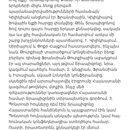
երկրների միջև ձեռք բերված
պայմանավորվածությունների համաձայն՝
Կիլիկիան անցնում էր Ֆրանսիային, Կիլիկիայով
ծովային ելքի հարցը փակվեց: Թեև Տրապիզոնով
ծով դուրս գալու հարցը երկար քննարկվեց, սակայն
դա ևս քիչ հավանական էր համարվում առկա մի
շարք խոչընդոտների պատճառով. 1. Կիլիկիայում,
Սիրիայում և Փոքր Հայքում հաստատվելու, ինչպես
նաև Թուրքիայի տարածքում կոնցեսիաներ ձեռք
բերելու դիմաց Ֆրանսիան Թուրքիային աջակցում
էր այլ տարածքներ, այդ թվում Տրապիզոնը, նրա
կազմում պահելու համար, 2. Անգլիան, Ֆրանսիան
և Իտալիան, սկսած Լոնդոնի կոնֆերանսից,
սկսեցին դեմ արտահայտվել Էրզրումը Հայաստանի
կազմում թողնելու մտքին, ինչը մեծ
դժվարություններ կառաջացներ Հայաստանի
համար Տրապիզոնին տիրապետելու գործում, 3.
Պոնտոսի հույները դեմ էին Տրապիզոնը
Հայաստանին հանձնելուն և պայքարում էին կամ
Պոնտոսի հունական անկախ պետություն, կամ հայ-
հունական կոնֆեդերացիա ստեղծելու համար:
Ուստի, իրատեսորեն, քննարկելի էր մնում