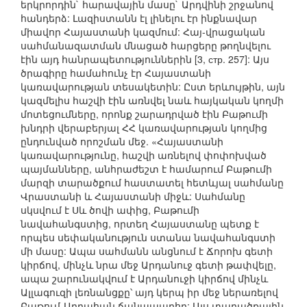
երկրորդին` հարավային մասը` Արդվինի շրջանով
հանդերձ: Լազիստանն էլ լինելու էր ինքնավար
միավոր Հայաստանի կազմում: Հայ-վրացական
սահմանազատման մնացած հարցերը թողնվելու
էին այդ հանրապետություններին [3, стр. 257]: Այս
ծրագիրը համահունչ էր Հայաստանի
կառավարության տեսակետին: Ըստ երևույթին, այն
կազմելիս հաշվի էին առնվել նաև հայկական կողմի
մոտեցումները, որոնք շարադրված էին Բաթումի
խնդրի վերաբերյալ ՀՀ կառավարության կողմից
ընդունված որոշման մեջ. «Հայաստանի
կառավարությունը, հաշվի առնելով փոփոխված
պայմանները, անհրաժեշտ է համարում Բաթումի
մարզի տարածքում հաստատել հետևյալ սահմանը
Վրաստանի և Հայաստանի միջև: Սահմանը
սկսվում է Սև ծովի ափից, Բաթումի
նավահանգստից, որտեղ Հայաստանը պետք է
որպես սեփականություն ստանա նավահանգստի
մի մասը: Ապա սահմանն անցնում է Ճորոխ գետի
կիրճով, մինչև նրա մեջ Արդանուջ գետի թափվելը,
ապա շարունակվում է Արդանուջի կիրճով մինչև
Ալլագուզի լեռնանցքը՝ այդ կերպ իր մեջ ներառելով
Բաթում-Արդահան ճանապարհը: Այս տարածքային