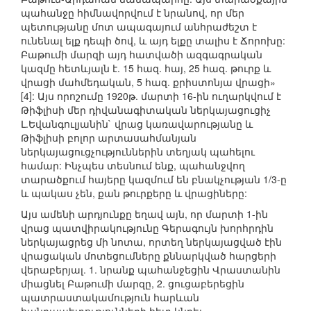
պահանջը հիմնավորվում է նրանով, որ մեր
պետությանը մոտ ապագայում անհրաժեշտ է
ունենալ ելք դեպի ծով, և այդ ելքը տալիս է Ճորոխը:
Բաթումի մարզի այդ հատվածի ազգագրական
կազմը հետևյալն է. 15 հազ. հայ, 25 հազ. թուրք և
վրացի մահմեդական, 5 հազ. քրիստոնյա վրացի»
[4]: Այս որոշումը 1920թ. մարտի 16-ին ուղարկվում է
Թիֆլիսի մեր դիվանագիտական ներկայացուցիչ
Լ.Եվանգուլյանին` վրաց կառավարությանը և
Թիֆլիսի բոլոր արտասահմանյան
ներկայացուցչություններին տեղյակ պահելու
համար: Ինչպես տեսնում ենք, պահանջվող
տարածքում հայերը կազմում են բնակչության 1/3-ը
և պակաս չեն, քան թուրքերը և վրացիները:
Այս ամենի արդյունքը եղավ այն, որ մարտի 1-ին
վրաց պատվիրակությունը Գերագույն խորհրդին
ներկայացրեց մի նոտա, որտեղ ներկայացված էին
վրացական մոտեցումները քննարկված հարցերի
վերաբերյալ. 1. նրանք պահանջեցին Վրաստանին
միացնել Բաթումի մարզը, 2. ցուցաբերեցին
պատրաստակամություն հարևան