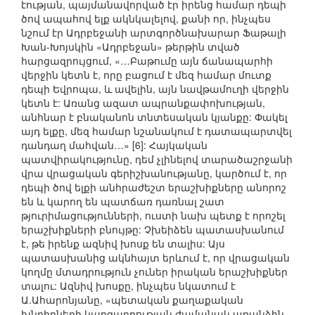
էության, պայմանավորված էր իրենց համար դեպի
ծով ապահով ելք ակնկալելով, քանի որ, ինչպես
նշում էր Ադրբեջանի արտգործնախարար Ֆաթալի
Խան-Խոյսկին «Ադրբեջան» թերթին տված
հարցազրույցում, «…Բաթումը այն ճանապարհի
վերջին կետն է, որը բացում է մեզ համար մուտք
դեպի Եվրոպա, և ավելին, այն նավթամուղի վերջին
կետն է: Առանց ազատ ապրանքափոխության,
անհնար է բնականոն տնտեսական կյանքը: Փակել
այդ ելքը, մեզ համար նշանակում է դատապարտվել
դանդաղ մահվան…» [6]: Հայկական
պատվիրակությունը, դեմ չլինելով տարածաշրջանի
վրա վրացական գերիշխանությանը, կարծում է, որ
դեպի ծով ելքի անհրաժեշտ երաշխիքները անորոշ
են և կարող են պատճառ դառնալ շատ
թյուրիմացությունների, ուստի նախ պետք է որոշել
երաշխիքների բնույթը: Չխեիձեն պատասխանում
է, թե իրենք ազնիվ խոսք են տալիս: Այս
պատասխանից ակնհայտ երևում է, որ վրացական
կողմը մտադրություն չուներ իրական երաշխիքներ
տալու: Ազնիվ խոսքը, ինչպես նկատում է
Ա.Ահարոնյանը, «պետական քաղաքական
խնդիրների կարգադրության ժամանակ առանձին