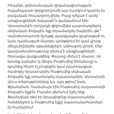
Իհարկե, բրիտանական դիվանագիտության
հայանպաստ դիրքորոշումն այս հարցում կարող էր
բավական հուսադրող լինել: Բայց դժվար է ասել՝
անգլիացիներն իսկապե՞ս ցանկանում էին
Վրաստանին որոշակի զիջումներ պարտադրելով
սեփական ծովային ելք տրամադրել հայերին, թե՞
Վանսիտտարտի ելույթը պարզապես զայրացած ու
նաև դառնացած մարդու պոռթկում էր կամ վրաց
մենշևիկներին սթափեցնելու անհաջող փորձ: Մեր
կասկածամտությունը բխում է անգլիացիների
հետագա վարքագծից: Փաստը մնում է փաստ, որ
նրանք այդպես էլ մինչև Բաթումից հեռանալը և
դրանից հետո էլ չուզեցին կամ չկարողացան
համոզել Վրաստանին Բաթումից սեփական
ծովային ելք տրամադրել Հայաստանին: Անտանտի
մյուս տերությունները ևս, այդ թվում նաև
Ֆրանսիան, համաձայն էին Բաթումով Հայաստանի
ծովային ելքին: Ինչպես վերևում նշել ենք,
Ֆրանսիան դեմ էր Տրապիզոնը Հայաստանին
հանձնելուն և Բաթումով ելքը նպատակահարմար
էր համարում: