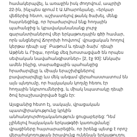
համակերպվել, և առաջին իսկ ժողովում, ապրիլի
22-ին, ինչպես գրում է Ա.Ահարոնյանը, «երկար
վեճերից հետո, աշխատելով թանկ ծախել, մենք
հայտնեցինք, որ հրաժարվում ենք հողային
պահանջից և կբավականանանք լուրջ
գարանտիաներով մեր երկաթուղային գծի համար,
որն անցնելով Ճորոխի հովտով` վրացական հողով
կերթա դեպի աջ` Բաթում և դեպի ձախ` դեպի
Աթինե և Րիզա, որոնք մեզ խոստացված են որպես
սեփական նավահանգիստներ» [2, էջ 93]: Անկախ
ամեն ինչից, տարածքային պահանջից
հրաժարվելը և միայն երաշխիքներով
բավարարվելը ևս մեկ անգամ վերահաստատում են
այն պնդումը, որ հայկական կողմը հեռու էր
հողային նկրտումներից, և միակ նպատակը դեպի
ծով երաշխավորված ելքն էր:
Այսքանից հետո էլ, սակայն, վրացական
պատվիրակությունը կրկին
անհանդուրժողականություն ցուցաբերեց: Դեմ
չլինելով հայկական երկաթգծի կառուցմանը`
վրացիները հայտարարեցին, որ իրենք պետք է որոշ
վերահսկողության իրավունք ունենան երկաթուղու