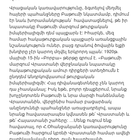
Վրացական կառավարությունը, ձգտելով մեղմել
հայերի պահանջները Բաթումի նկատմամբ, դիմում
էր նաև խորամանկության` հավատացնելով, թե իր
նպատակը Բաթումի մարզում թուրքական
իմպերիալիզմի դեմ պայքարն է: Իհարկե, մեզ
համար հակաթուրքական պայքարն առանցքային
նշանակություն ուներ, բայց դրանով ծովային ելքի
խնդիրը չէր կարող մղվել երկրորդ պլան: 1920թ.
մայիսի 15-ին «Բորբա» թերթը գրում է. «Բաթումի
մարզում Վրաստանի վերջնական նպատակը
հակաթուրքական ամուր դիրքերի ստեղծումն է
ընդդեմ Անդրկովկասում թուրքական
իմպերիալիզմի: Հայ դիվանագետները չեն կարող
դա չհասկանալ: Իսկ եթե, բոլոր դեպքերում, նրանք
խոչընդոտեն Բաթումի և նրա մարզի հանձնմանը
Վրաստանին, վերջինիս համար բացարձակ
անընդունելի պահանջներ առաջադրելով, ապա
նրանք հավասարապես կվնասեն թե՛ Վրաստանի և
թե՛ Հայաստանի շահերը: …Մենք ուզում ենք
հավատալ, որ Հ.Օհանջանյանի կառավարությունը
Բաթումի հարցում կբռնի Վրաստանի համար ավելի
բարեկամական դիրք, քան Խատիսյանի