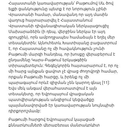
Հայաստանի կառավարության՝ Բաթումով Սև ծով
ելքի ցանկությունը պետք է որ նորություն չլինի
Վրաստանի համար, մանավանդ որ այդ մասին
վաղուց հայտարարվել է Հայաստանում
Վրաստանի դիվանագիտական ներկայացուցիչ
Մախարաձեին (ի դեպ, վերջինս ներկա էր այդ
զրույցին), որն ամբողջապես համաձայն է եղել մեր
տեսակետին: Այնուհետև Խատիսյանը բացատրում
է, որ Հայաստանը ոչ մի հավակնություն չունի
Բաթումի մարզի հանդեպ, որ խոսքը վերաբերում է
ընդամենը Կարս-Բաթում երկաթգծին
տիրապետելուն: Գեգեչկորին հայտարարում է, որ ոչ
մի հարց այնքան ցավոտ չէ վրաց ժողովրդի համար,
որքան Բաթումի հարցը, և իրենք ոչ մի
պարագայում որևէ զիջման չեն կարող գնալ [11]:
Եվս մեկ անգամ վերահաստատվում է այն
տեսակետը, որ Եվրոպայում վրացական
պատվիրակության անզիջում կեցվածքը
պայմանավորված էր կառավարության նույնպիսի
դիրքորոշմամբ:
Բաթումի հարցով Եվրոպայում կայացած
քննարկումների վերաբերյալ մանրակրկիտ