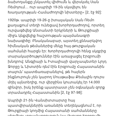
ձախողանքը չնկատել վիժումն և վերսկսել Սան
Ռեմոյում… ուր ապրիլի 19-ին սկսվելու են
Խաղաղության Համաժողովի նիստերը» [2, էջ 92]:
1920թ. ապրիլի 19-26-ը իտալական Սան Ռեմո
քաղաքում տեղի ունեցավ խորհրդաժողով, որտեղ
ուրվագծվեց Անտանտի երկրների և Թուրքիայի
միջև կնքվելիք հաշտության պայմանագրի
նախագիծը: Բնականաբար, այստեղ քննարկվող
հիմնական թեմաներից մեկը հայ-թուրքական
սահմանի հարցն էր: Խորհրդաժողովի հենց սկզբից
տարակարծություններ էին առաջացել Էրզրումի
խնդրով: Անգլիայի և Իտալիայի վարչապետեր Լլոյդ
Ջորջը և Նիտտին դեմ էին Էրզրումը Հայաստանին
տալուն՝ պատճառաբանելով, թե հայերն
ինքնուրույն չեն կարող Մուսթաֆա Քեմալին դուրս
մղել այնտեղից, ուր վերջինս կուտակել էր 14.000
զինվոր, իսկ իրենք պատրաստ չեն օգնական զորք
տրամադրել Հայաստանին [2, էջ 97-98]:
Ապրիլի 21-ին Վանսիտտարտը հայ
պատվիրակներին առանձին տեղեկացնում է, որ
Թուրքիայի կողմից Հայաստանի սահմանները
սեղմելու տրամադրություն կա (խոսքը Էրզրումի