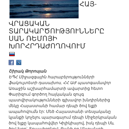
ՀԱՅ-
ՎՐԱՑԱԿԱՆ
ՏԱՐԱԿԱՐԾՈՒԹՅՈՒՆՆԵՐԸ
ՍԱՆ ՌԵՄՈՅԻ
ԽՈՐՀՐԴԱԺՈՂՈՎՈՒՄ
Շիրակ Թորոսյան
ԵՊՀ Միջազգային հարաբերությունների
ֆակուլտետի դասախոս, ՀՀ ԱԺ պատգամավոր
Առաջին աշխարհամարտի ավարտից հետո
Փարիզում գործող հայկական զույգ
պատվիրակությունների գլխավոր խնդիրներից
մեկը Հայաստանի համար դեպի ծով ելքի
ապահովումն էր: Մեծ Հայաստանի տեսլականը
կյանքի կոչելու պարագայում դեպի Միջերկրական
ծով ելքը կապահովվեր Կիլիկիայով, իսկ դեպի Սև
ծով ելքը` Տրապիզոնով: Քանի որ Անտանտի