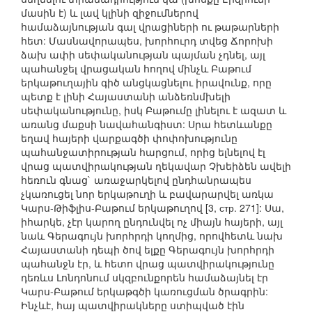
մասին է) և լավ կլինի զիջումներով
համաձայնության գալ վրացիների ու թաթարների
հետ: Մասնավորապես, խորհուրդ տվեց Ճորոխի
ձախ ափի սեփականության պայման չդնել, այլ
պահանջել վրացական հողով մինչև Բաթում
երկաթուղային գիծ անցկացնելու իրավունք, որը
պետք է լինի Հայաստանի անձեռնմխելի
սեփականությունը, իսկ Բաթումը լինելու է ազատ և
առանց մաքսի նավահանգիստ: Սրա հետևանքը
եղավ հայերի վարքագծի փոփոխությունը
պահանջատիրության հարցում, որից ելնելով էլ
վրաց պատվիրակության ղեկավար Չխեիձեն ավելի
հեռուն գնաց` առաջարկելով ընդհանրապես
չկառուցել նոր երկաթուղի և բավարարվել առկա
Կարս-Թիֆլիս-Բաթում երկաթուղով [3, стр. 271]: Սա,
իհարկե, չէր կարող ընդունվել ոչ միայն հայերի, այլ
նաև Գերագույն խորհրդի կողմից, որովհետև նախ
Հայաստանի դեպի ծով ելքը Գերագույն խորհրդի
պահանջն էր, և հետո վրաց պատվիրակությունը
դեռևս Լոնդոնում սկզբունքորեն համաձայնել էր
Կարս-Բաթում երկաթգծի կառուցման ծրագրին:
Ինչևէ, հայ պատվիրակները ստիպված էին