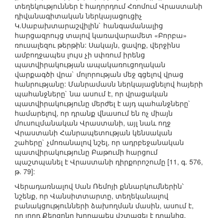
տեղեկություններ է հաղորդում Հռոմում Վրաստանի
դիվանագիտական ներկայացուցիչ
Կ.Սաբախտարաշվիլին` հանգամանալից
հարցազրույց տալով կառավարամետ «Բորբա»
ռուսալեզու թերթին: Սակայն, ցավոք, վերջինս
ամբողջապես լույս չի սփռում իրենց
պատվիրակության ապակառուցողական
վարքագծի վրա` մոլորության մեջ գցելով վրաց
հանրությանը: Մանրամասն ներկայացնելով հայերի
պահանջները` նա ասում է, որ վրացական
պատվիրակությունը մերժել է այդ պահանջները`
համարելով, որ դրանք վնասում են ոչ միայն
մուսուլմանական Վրաստանի, այլ նաև ողջ
Վրաստանի Հանրապետության կենսական
շահերը` չմոռանալով նշել, որ ադրբեջանական
պատվիրակությունը Բաթումի հարցում
պաշտպանել է Վրաստանի դիրքորոշումը [11, գ. 576,
թ. 79]:
Վերադառնալով Սան Ռեմոյի քննարկումներին՝
նշենք, որ Վանսիտտարտը, տեղեկանալով
բանակցությունների ձախողման մասին, ասում է,
որ լորդ Քերզոնը խորապես վշտացել է դրանից,