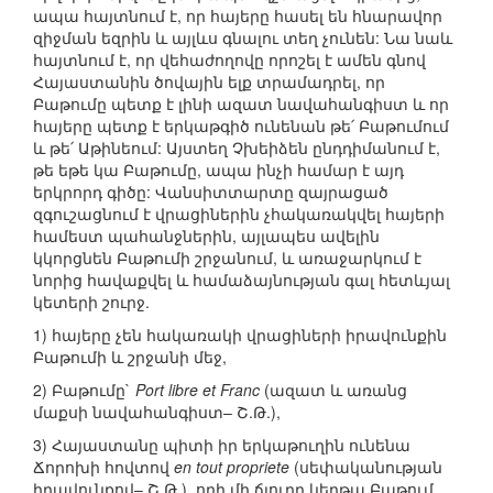
ապա հայտնում է, որ հայերը հասել են հնարավոր
զիջման եզրին և այլևս գնալու տեղ չունեն: Նա նաև
հայտնում է, որ վեհաժողովը որոշել է ամեն գնով
Հայաստանին ծովային ելք տրամադրել, որ
Բաթումը պետք է լինի ազատ նավահանգիստ և որ
հայերը պետք է երկաթգիծ ունենան թե՛ Բաթումում
և թե՛ Աթինեում: Այստեղ Չխեիձեն ընդդիմանում է,
թե եթե կա Բաթումը, ապա ինչի համար է այդ
երկրորդ գիծը: Վանսիտտարտը զայրացած
զգուշացնում է վրացիներին չհակառակվել հայերի
համեստ պահանջներին, այլապես ավելին
կկորցնեն Բաթումի շրջանում, և առաջարկում է
նորից հավաքվել և համաձայնության գալ հետևյալ
կետերի շուրջ.
1) հայերը չեն հակառակի վրացիների իրավունքին
Բաթումի և շրջանի մեջ,
2) Բաթումը`
Port libre et Franc
(ազատ և առանց
մաքսի նավահանգիստ– Շ.Թ.),
3) Հայաստանը պիտի իր երկաթուղին ունենա
Ճորոխի հովտով
en tout propriete
(սեփականության
իրավունքով– Շ.Թ.), որի մի ճյուղը կերթա Բաթում