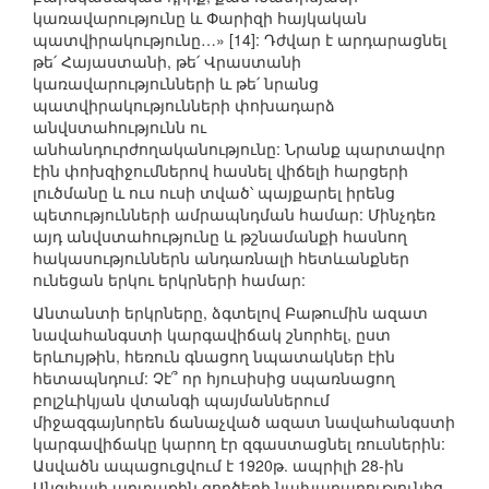
կառավարությունը և Փարիզի հայկական
պատվիրակությունը…» [14]: Դժվար է արդարացնել
թե՛ Հայաստանի, թե՛ Վրաստանի
կառավարությունների և թե՛ նրանց
պատվիրակությունների փոխադարձ
անվստահությունն ու
անհանդուրժողականությունը: Նրանք պարտավոր
էին փոխզիջումներով հասնել վիճելի հարցերի
լուծմանը և ուս ուսի տված՝ պայքարել իրենց
պետությունների ամրապնդման համար: Մինչդեռ
այդ անվստահությունը և թշնամանքի հասնող
հակասություններն անդառնալի հետևանքներ
ունեցան երկու երկրների համար:
Անտանտի երկրները, ձգտելով Բաթումին ազատ
նավահանգստի կարգավիճակ շնորհել, ըստ
երևույթին, հեռուն գնացող նպատակներ էին
հետապնդում: Չէ՞ որ հյուսիսից սպառնացող
բոլշևիկյան վտանգի պայմաններում
միջազգայնորեն ճանաչված ազատ նավահանգստի
կարգավիճակը կարող էր զգաստացնել ռուսներին:
Ասվածն ապացուցվում է 1920թ. ապրիլի 28-ին
Անգլիայի արտաքին գործերի նախարարությունից