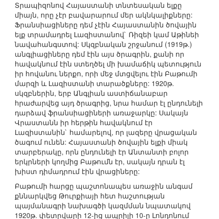
Տրապիզոնով Հայաստանի տնտեսական ելքը
միայն, որը չէր բավարարում մեր ակնկալիքները:
Ֆրանսիացիները դեմ չէին Հայաստանին ծովային
ելք տրամադրել Լազիստանով` Ռիզեի կամ Աթինեի
նավահանգստով: Սկզբնական շրջանում (1919թ.)
անգլիացիները դեմ էին այս ծրագրին, քանի որ
հավակնում էին ստեղծել մի խամաճիկ պետություն
իր հովանու ներքո, որի մեջ մտցվելու էին Բաթումի
մարզի և Լազիստանի տարածքները: 1920թ.
սկզբներին, երբ Անգլիան աստիճանաբար
հրաժարվեց այդ ծրագրից, նրա համար էլ ընդունելի
դարձավ ֆրանսիացիների առաջարկը: Սակայն
Վրաստանն իր հերթին հավակնում էր
Լազիստանին` համարելով, որ լազերը վրացական
ծագում ունեն: Հայաստանի ծովային ելքի միակ
տարբերակը, որն ընդունելի էր Անտանտի բոլոր
երկրների կողմից Բաթումն էր, սակայն դրան էլ
խիստ դիմադրում էին վրացիները:
Բաթումի հարցը պաշտոնապես առաջին անգամ
քննարկվեց Թուրքիայի հետ հաշտության
պայմանագրի նախագծի կազմման նպատակով
1920թ. փետրվարի 12-ից ապրիլի 10-ը Լոնդոնում