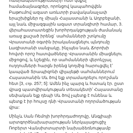
հանրապետությունների հետ կնքել
համաձայնագրեր, որոնցով կապահովվեն
Բաթումով ազատ առևտրի բավականաչափ
երաշխիքներ ոչ միայն Հայաստանի և Ադրբեջանի,
այլ նաև միջազգային ազատ տրանզիտի համար, 3.
վերահաստատեցին խորհրդակցության ժամանակ
առաջ քաշած իրենց` սահմանների շտկումը
Վրաստանի օգտին իրականացնելու պնդումը
Լազիստանի սանջակը, ինչպես նաև Ճորոխի
հովտի որոշ հատվածները Վրաստանին միացնելու
միջոցով, և նշեցին, որ սահմանների վերոնշյալ
ուղղումների հարցն իրենց կողմից հարուցվել է՝
կապված Տրապիզոնի վիլայեթի սահմաններում
Հայաստանին Սև ծով ելք տրամադրելու որոշման
հետ [3, стр. 257; 5]: Ամեն ինչ պարզ և հստակ էր. ըստ
վրաց պատվիրակության տեսակետի՝ Հայաստանը
սեփական ելք դեպի Սև ծով չպետք է ունենա և
պետք է իր հույսը դնի Վրաստանի ողորմածության
վրա:
Մինչև Սան Ռեմոյի խորհրդաժողովը, Անգլիայի
արտգործնախարարության ներկայացուցիչ
Ռոբերտ Վանսիտտարտի նախաձեռնությամբ