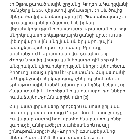
էր Օլթու քարածխային շրջանը, Կողբի և Կաղզվանի
հանքերը և 250 վերստով կրճատելու էր Սև ծովից
մինչև Թավրիզ ճանապարհը [7]: Պատահական չէր,
որ անգլիացիները ձգտում էին իրենց
վերահսկողությունը հաստատել Վրաստանի և ողջ
Անդրկովկասի երկաթուղային ցանցի վրա: 1919թ.
փետրվարի 6-ին անգլիական երկաթուղային
առաքելության պետ, զորավար Բրոուդը
պահանջում է Վրաստանի վարչապետ Նոյ
Ժորդանիայից վրացական երկաթուղիները դնել
անգլիական վերահսկողության ներքո: Այնուհետև
Բրոուդը առաջարկում է Վրաստանի, Հայաստանի
և Ադրբեջանի ներկայացուցիչներից ընդհանուր
երկաթուղային հանձնախումբ ստեղծել` նշելով, որ
Հայաստանի և Ադրբեջանի կառավարությունների
համաձայնությունն արդեն ունի [8]:
Հայ պատվիրակները որոշեցին պահանջել նաև
հատուկ կառամատույց Բաթումում և նրա շուրջը
բավարար չափով հող, որտեղ հնարավոր կլիներ
կառուցել անհրաժեշտ պահեստներն ու այլ
շինությունները: Իսկ «Ճորոխի գետաբերանից
մինչև Բաթում 7-8 վերստ տարածություն