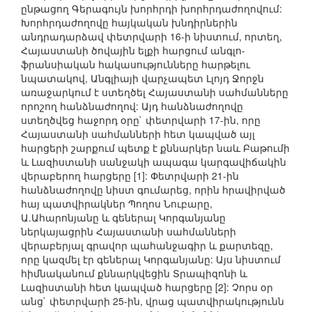
ընթացող Գերագույն խորհրդի խորհրդաժողովում:
Խորհրդաժողովը հայկական խնդիրներին
անդրադարձավ փետրվարի 16-ի նիստում, որտեղ,
Հայաստանի ծովային ելքի հարցում անգլո-
ֆրանսիական հակասությունները հարթելու
նպատակով, Անգլիայի վարչապետ Լլոյդ Ջորջն
առաջարկում է ստեղծել Հայաստանի սահմանները
որոշող հանձնաժողով: Այդ հանձնաժողովը
ստեղծվեց հաջորդ օրը` փետրվարի 17-ին, որը
Հայաստանի սահմանների հետ կապված այլ
հարցերի շարքում պետք է քննարկեր նաև Բաթումի
և Լազիստանի սանջակի ապագա կարգավիճակին
վերաբերող հարցերը [1]: Փետրվարի 21-ին
հանձնաժողովը նիստ գումարեց, որին հրավիրված
հայ պատվիրակներ Պողոս Նուբարը,
Ա.Ահարոնյանը և գեներալ Կորգանյանը
ներկայացրին Հայաստանի սահմանների
վերաբերյալ գրավոր պահանջագիր և քարտեզը,
որը կազմել էր գեներալ Կորգանյանը: Այս նիստում
հիմնականում քննարկվեցին Տրապիզոնի և
Լազիստանի հետ կապված հարցերը [2]: Չորս օր
անց` փետրվարի 25-ին, վրաց պատվիրակությունն