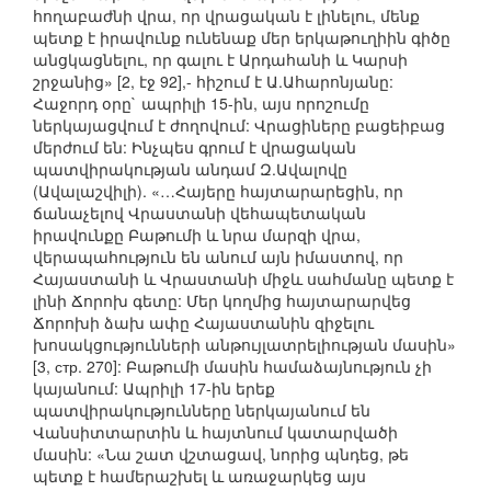
հողաբաժնի վրա, որ վրացական է լինելու, մենք
պետք է իրավունք ունենաք մեր երկաթուղիին գիծը
անցկացնելու, որ գալու է Արդահանի և Կարսի
շրջանից» [2, էջ 92],- հիշում է Ա.Ահարոնյանը:
Հաջորդ օրը` ապրիլի 15-ին, այս որոշումը
ներկայացվում է ժողովում: Վրացիները բացեիբաց
մերժում են: Ինչպես գրում է վրացական
պատվիրակության անդամ Զ.Ավալովը
(Ավալաշվիլի). «…Հայերը հայտարարեցին, որ
ճանաչելով Վրաստանի վեհապետական
իրավունքը Բաթումի և նրա մարզի վրա,
վերապահություն են անում այն իմաստով, որ
Հայաստանի և Վրաստանի միջև սահմանը պետք է
լինի Ճորոխ գետը: Մեր կողմից հայտարարվեց
Ճորոխի ձախ ափը Հայաստանին զիջելու
խոսակցությունների անթույլատրելիության մասին»
[3, стр. 270]: Բաթումի մասին համաձայնություն չի
կայանում: Ապրիլի 17-ին երեք
պատվիրակությունները ներկայանում են
Վանսիտտարտին և հայտնում կատարվածի
մասին: «Նա շատ վշտացավ, նորից պնդեց, թե
պետք է համերաշխել և առաջարկեց այս