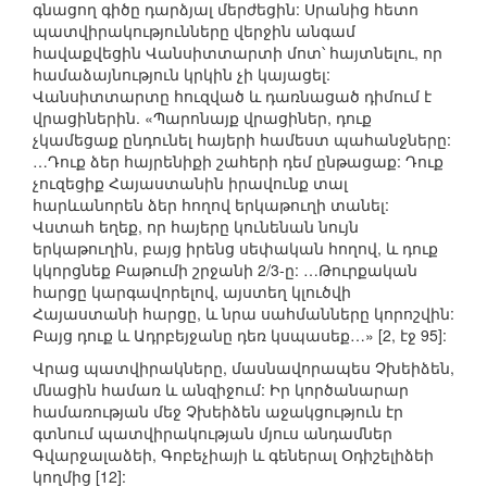
գնացող գիծը դարձյալ մերժեցին: Սրանից հետո
պատվիրակությունները վերջին անգամ
հավաքվեցին Վանսիտտարտի մոտ՝ հայտնելու, որ
համաձայնություն կրկին չի կայացել:
Վանսիտտարտը հուզված և դառնացած դիմում է
վրացիներին. «Պարոնայք վրացիներ, դուք
չկամեցաք ընդունել հայերի համեստ պահանջները:
…Դուք ձեր հայրենիքի շահերի դեմ ընթացաք: Դուք
չուզեցիք Հայաստանին իրավունք տալ
հարևանորեն ձեր հողով երկաթուղի տանել:
Վստահ եղեք, որ հայերը կունենան նույն
երկաթուղին, բայց իրենց սեփական հողով, և դուք
կկորցնեք Բաթումի շրջանի 2/3-ը: …Թուրքական
հարցը կարգավորելով, այստեղ կլուծվի
Հայաստանի հարցը, և նրա սահմանները կորոշվին:
Բայց դուք և Ադրբեյջանը դեռ կսպասեք…» [2, էջ 95]:
Վրաց պատվիրակները, մասնավորապես Չխեիձեն,
մնացին համառ և անզիջում: Իր կործանարար
համառության մեջ Չխեիձեն աջակցություն էր
գտնում պատվիրակության մյուս անդամներ
Գվարջալաձեի, Գոբեչիայի և գեներալ Օդիշելիձեի
կողմից [12]: