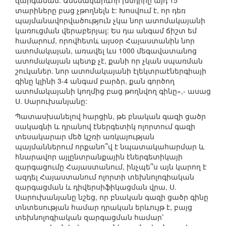
զարգանան: Ամենակարևոր խնդիրը այդ 15
տարիները բաց չթողնելն է: Խոսվում է, որ դեռ
պայմանավորվածություն չկա նոր ատոմակայանի
կառուցման վերաբերյալ: Ես դա անգամ ճիշտ եմ
համարում, որովհետև այսօր Հայաստանին նոր
ատոմակայան, առավել ևս 1000 մեգավատանոց
ատոմակայան պետք չէ, քանի որ չկան սպառման
շուկաներ. նոր ատոմակայանի էլեկտրաէներգիայի
գինը կլինի 3-4 անգամ բարձր, քան գործող
ատոմակայանի կողմից բաց թողնվող գինը»,- ասաց
Ս. Սարուխանյանը:
Պատասխանելով հարցին, թե բնական գազի ցածր
սակագնի և դրանով էներգետիկ ոլորտում գազի
տեսակարար մեծ կշռի առկայության
պայմաններում որքանո՞վ է նպատակահարմար և
հնարավոր այլընտրանքային էներգետիկայի
զարգացումը Հայաստանում, ինչպե՞ս այն կարող է
ազդել Հայաստանում ոլորտի տեխնոլոգիական
զարգացման և դիվերսիֆիկացման վրա, Ս.
Սարուխանյանը նշեց, որ բնական գազի ցածր գինը
տնտեսության համար դրական երևույթ է, բայց
տեխնոլոգիական զարգացման համար՝