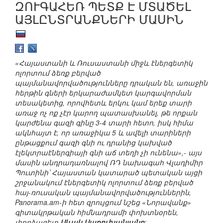
ԶՈՒԳԱՀԵՌ ՊԵՏՔ Է ՄՏԱԾԵԼ
ԱՅԼԸՆՏՐԱՆՔՆԵՐԻ ՄԱՍԻՆ
«Հայաստանի և Ռուսաստանի միջև էներգետիկ
ոլորտում ձեռք բերված
պայմանավորվածությունները դրական են, առաջին
հերթին գների երկարաժամկետ կարգավորման
տեսակետից, որովհետև երկու կամ երեք տարի
առաջ ոչ ոք չէր կարող պատասխանել, թե որքան
կարժենա գազի գինը 3-4 տարի հետո, իսկ հիմա
ակնհայտ է, որ առաջիկա 5 և ավելի տարիների
ընթացքում գազի գնի ու դրանից կախված
էլեկտրաէներգիայի գնի աճ տեղի չի ունենա»,- այս
մասին անդրադառնալով ՌԴ նախագահ Վլադիմիր
Պուտինի՝ Հայաստան կատարած պետական այցի
շրջանակում էներգետիկ ոլորտում ձեռք բերված
հայ-ռուսական պայմանավորվածություններին,
Panorama.am-ի հետ զրույցում նշեց «Նորավանք»
գիտակրթական հիմնադրամի փոխտնօրեն,
փորձագետ
Սևակ Սարուխանյանը
: