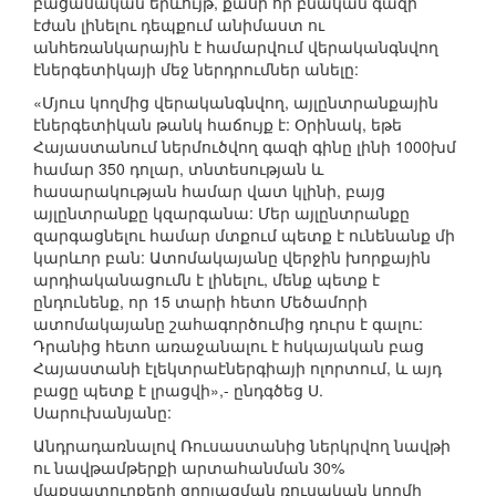
բացասական երևույթ, քանի որ բնական գազի
էժան լինելու դեպքում անիմաստ ու
անհեռանկարային է համարվում վերականգնվող
էներգետիկայի մեջ ներդրումներ անելը:
«Մյուս կողմից վերականգնվող, այլընտրանքային
էներգետիկան թանկ հաճույք է: Օրինակ, եթե
Հայաստանում ներմուծվող գազի գինը լինի 1000խմ
համար 350 դոլար, տնտեսության և
հասարակության համար վատ կլինի, բայց
այլընտրանքը կզարգանա: Մեր այլընտրանքը
զարգացնելու համար մտքում պետք է ունենանք մի
կարևոր բան: Ատոմակայանը վերջին խորքային
արդիականացումն է լինելու, մենք պետք է
ընդունենք, որ 15 տարի հետո Մեծամորի
ատոմակայանը շահագործումից դուրս է գալու:
Դրանից հետո առաջանալու է հսկայական բաց
Հայաստանի էլեկտրաէներգիայի ոլորտում, և այդ
բացը պետք է լրացվի»,- ընդգծեց Ս.
Սարուխանյանը:
Անդրադառնալով Ռուսաստանից ներկրվող նավթի
ու նավթամթերքի արտահանման 30%
մաքսատուրքերի զրոյացման ռուսական կողմի