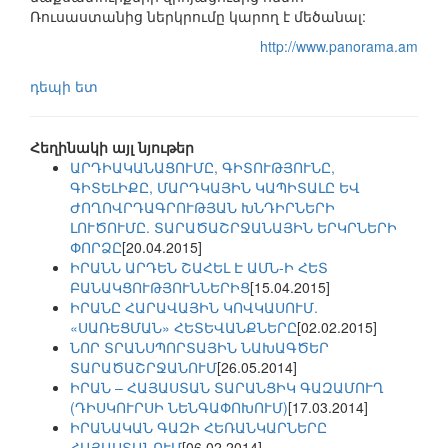
Ռուսաստանից ներկրումը կարող է մեծանալ:
http://www.panorama.am
դեպի ետ
Հեղինակի այլ նյութեր
ԱՐԴԻԱԿԱՆԱՑՈՒՄԸ, ԳԻՏՈՒԹՅՈՒՆԸ,
ԳԻՏԵԼԻՔԸ, ՄԱՐԴԿԱՅԻՆ ԿԱՊԻՏԱԼԸ ԵՎ
ԺՈՂՈՎՐԴԱԳՐՈՒԹՅԱՆ ԽՆԴԻՐՆԵՐԻ
ԼՈՒԾՈՒՄԸ. ՏԱՐԱԾԱՇՐՋԱՆԱՅԻՆ ԵՐԿՐՆԵՐԻ
ՓՈՐՁԸ
[20.04.2015]
ԻՐԱՆՆ ԱՐԴԵՆ ՇԱՀԵԼ Է ԱՄՆ-Ի ՀԵՏ
ԲԱՆԱԿՑՈՒԹՅՈՒՆՆԵՐԻՑ
[15.04.2015]
ԻՐԱՆԸ ՀԱՐԱՎԱՅԻՆ ԿՈՎԿԱՍՈՒՄ.
«ՍԱՌԵՑՄԱՆ» ՀԵՏԵՎԱՆՔՆԵՐԸ
[02.02.2015]
ՆՈՐ ՏՐԱՆՍՊՈՐՏԱՅԻՆ ՆԱԽԱԳԾԵՐ
ՏԱՐԱԾԱՇՐՋԱՆՈՒՄ
[26.05.2014]
ԻՐԱՆ – ՀԱՅԱՍՏԱՆ ՏԱՐԱՆՑԻԿ ԳԱԶԱՄՈՒՂ
(ԴԻՍԿՈՒՐՍԻ ՆԵՆԳԱՓՈԽՈՒՄ)
[17.03.2014]
ԻՐԱՆԱԿԱՆ ԳԱԶԻ ՀԵՌԱՆԿԱՐՆԵՐԸ
ՀԱՅԱՍՏԱՆՈՒՄ
[06.02.2014]