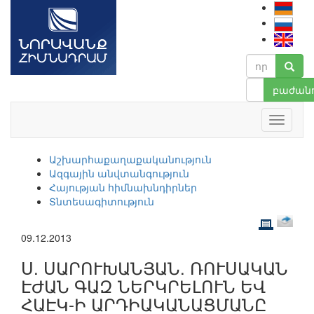
բաժանո
Աշխարհաքաղաքականություն
Ազգային անվտանգություն
Հայության հիմնախնդիրներ
Տնտեսագիտություն
09.12.2013
Ս. ՍԱՐՈՒԽԱՆՅԱՆ. ՌՈՒՍԱԿԱՆ
ԷԺԱՆ ԳԱԶ ՆԵՐԿՐԵԼՈՒՆ ԵՎ
ՀԱԷԿ-Ի ԱՐԴԻԱԿԱՆԱՑՄԱՆԸ