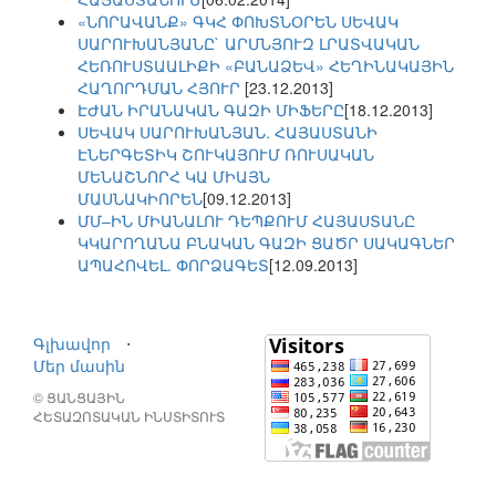
«ՆՈՐԱՎԱՆՔ» ԳԿՀ ՓՈԽՏՆՕՐԵՆ ՍԵՎԱԿ
ՍԱՐՈՒԽԱՆՅԱՆԸ` ԱՐՄՆՅՈՒԶ ԼՐԱՏՎԱԿԱՆ
ՀԵՌՈՒՍՏԱԱԼԻՔԻ «ԲԱՆԱՁԵՎ» ՀԵՂԻՆԱԿԱՅԻՆ
ՀԱՂՈՐԴՄԱՆ ՀՅՈՒՐ
[23.12.2013]
ԷԺԱՆ ԻՐԱՆԱԿԱՆ ԳԱԶԻ ՄԻՖԵՐԸ
[18.12.2013]
ՍԵՎԱԿ ՍԱՐՈՒԽԱՆՅԱՆ. ՀԱՅԱՍՏԱՆԻ
ԷՆԵՐԳԵՏԻԿ ՇՈՒԿԱՅՈՒՄ ՌՈՒՍԱԿԱՆ
ՄԵՆԱՇՆՈՐՀ ԿԱ ՄԻԱՅՆ
ՄԱՍՆԱԿԻՈՐԵՆ
[09.12.2013]
ՄՄ–ԻՆ ՄԻԱՆԱԼՈՒ ԴԵՊՔՈՒՄ ՀԱՅԱՍՏԱՆԸ
ԿԿԱՐՈՂԱՆԱ ԲՆԱԿԱՆ ԳԱԶԻ ՑԱԾՐ ՍԱԿԱԳՆԵՐ
ԱՊԱՀՈՎԵԼ. ՓՈՐՁԱԳԵՏ
[12.09.2013]
Գլխավոր
⋅
Մեր մասին
© ՑԱՆՑԱՅԻՆ
ՀԵՏԱԶՈՏԱԿԱՆ ԻՆՍՏԻՏՈՒՏ