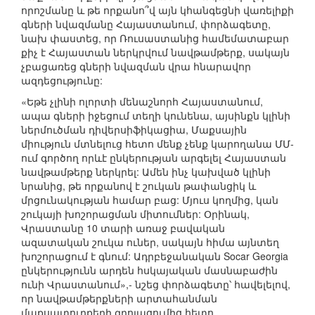
որոշմանը և թե որքանո՞վ այն կհանգեցնի վառելիքի
գների նվազմանը Հայաստանում, փորձագետը,
նախ փաստեց, որ Ռուսաստանից համեմատաբար
քիչ է Հայաստան ներկրվում նավթամթերք, սակայն
չբացառեց գների նվազման վրա հնարավոր
ազդեցությունը:
«Եթե չլինի ոլորտի մենաշնորհ Հայաստանում,
ապա գների իջեցում տեղի կունենա, այսինքն կլինի
ներմուծման դիվերսիֆիկացիա, Մաքսային
միություն մտնելուց հետո մենք չենք կարողանա ՄՄ-
ում գործող որևէ ընկերության արգելել Հայաստան
նավթամթերք ներկրել: Ամեն ինչ կախված կլինի
նրանից, թե որքանով է շուկան թափանցիկ և
մրցունակության համար բաց: Մյուս կողմից, կան
շուկայի խոշորացման միտումներ: Օրինակ,
Վրաստանը 10 տարի առաջ բավական
ազատական շուկա ուներ, սակայն հիմա այնտեղ
խոշորացում է գնում: Ադրբեջանական Socar Georgia
ընկերությունն արդեն հսկայական մասնաբաժին
ունի Վրաստանում»,- նշեց փորձագետը՝ հավելելով,
որ նավթամթերքների արտահանման
մաքսատուրքերի զրոյացումից հետո