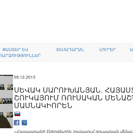
ՓԱՍՏԵՐ ԵՎ
ՏԵՍԱԴԱՐԱՆ
ԼՈՒՐԵՐ
Ա
ԴԱՐՁՈՒԹՅՈՒՆՆԵՐ
09.12.2013
ՍԵՎԱԿ ՍԱՐՈՒԽԱՆՅԱՆ. ՀԱՅԱՍ
ՇՈՒԿԱՅՈՒՄ ՌՈՒՍԱԿԱՆ ՄԵՆԱՇ
ՄԱՍՆԱԿԻՈՐԵՆ
«Հայաստանի էներգետիկ շուկայում ռուսական մենա