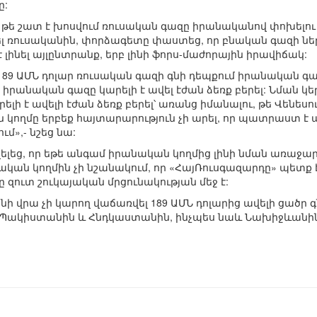
ը:
թե շատ է խոսվում ռուսական գազը իրանականով փոխելու
նել ռուսականին, փորձագետը փաստեց, որ բնական գազի 
լինել այլընտրանք, երբ լինի ֆորս-մաժորային իրավիճակ:
189 ԱՄՆ դոլար ռուսական գազի գնի դեպքում իրանական գա
 իրանական գազը կարելի է ավել էժան ձեռք բերել: Նման կեր
լի է ավելի էժան ձեռք բերել՝ առանց իմանալու, թե Վենեսու
կողմը երբեք հայտարարություն չի արել, որ պատրաստ է ա
մ»,- նշեց նա:
ելեց, որ եթե անգամ իրանական կողմից լինի նման առաջա
ական կողմին չի նշանակում, որ «ՀայՌուսգազարդը» պետք 
ը զուտ շուկայական մրցունակության մեջ է:
 վրա չի կարող վաճառվել 189 ԱՄՆ դոլարից ավելի ցածր գն
՝ Պակիստանին և Հնդկաստանին, ինչպես նաև Նախիջևանին