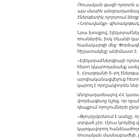
Ռուսական գազի ոլորտն ա
այս մասին անդրադառնա
էներգետիկ ոլորտում ձեռք
«Նորավանք» գիտակրթակ
Նրա խոսքով, էլեկտրաէներ
ռուսներին, իսկ Սևանի կ
համակարգի մեջ: Փորձագ
հիշատակելը անիմաստ է, 
«Էլեկտրաէներգիայի ոլոր
հետո կկարողանանք ասել,
է, Հրազդանի 5–րդ էներգա
արդիականացվելուց հետո 
կարող է որոշակիորեն նե
Անդրադառնալով ՀՀ կառա
փորձագետը նշեց, որ դրան
դեպքում որոշումների ընդ
«Թյուրըմբռնում է ասելը, 
տրված չէր: Մյուս կողմի
կարգավորող հանձնաժողո
ռուսական մասնաբաժնի, բ