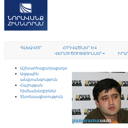
ԳԼԽԱՎՈՐ
ՀՈԴՎԱԾՆԵՐ ԵՎ
ՎԵՐԼՈՒԾՈՒԹՅՈՒՆՆԵՐ
ԻՐԱ
Աշխարհաքաղաքականություն
Ազգային
անվտանգություն
Հայության
հիմնախնդիրներ
Տնտեսագիտություն