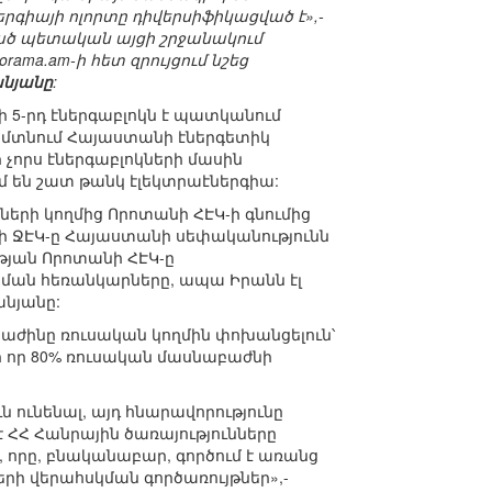
րգիայի ոլորտը դիվերսիֆիկացված է»,-
ած պետական այցի շրջանակում
ama.am-ի հետ զրույցում նշեց
նյանը
:
ի 5-րդ էներգաբլոկն է պատկանում
ի մտնում Հայաստանի էներգետիկ
չորս էներգաբլոկների մասին
մ են շատ թանկ էլեկտրաէներգիա:
երի կողմից Որոտանի ՀԷԿ-ի գնումից
նի ՋԷԿ-ը Հայաստանի սեփականությունն
ւթյան Որոտանի ՀԷԿ-ը
ւցման հեռանկարները, ապա Իրանն էլ
անյանը:
ժինը ռուսական կողմին փոխանցելուն՝
նի որ 80% ռուսական մասնաբաժնի
ւն ունենալ, այդ հնարավորությունը
 ՀՀ Հանրային ծառայությունները
որը, բնականաբար, գործում է առանց
րի վերահսկման գործառույթներ»,-