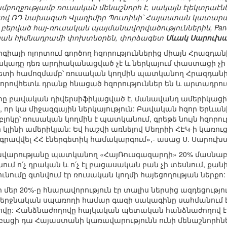
մբողջությամբ ռուսական մենաշնորհ է, սակայն էլեկտրաէնե
լով ՌԴ նախագահ Վլադիմիր Պուտինի՝ Հայաստան կատար
 բերված հայ-ռուսական պայմանավորվածություններին, Panor
ան հիմնադրամի փոխտնօրեն, փորձագետ
Սևակ Սարուխա
գիայի ոլորտում գործող հզորություններից միայն Հրազդան
ասկադը դեռ արդիականացված չէ և ներկայում փաստացի չ
ետի համոզմամբ՝ ռուսական կողմին պատկանող Հրազդանի 
որովհետև դրանք հնացած հզորություններ են և արտադրու
տը բավական դիվերսիֆիկացված է, մանավանդ ամերիկացին
 որ կա միջազգային ներկայություն: Բավական հզոր Երևա
բլոկը՝ ռուսական կողմին է պատկանում, գրեթե նույն հզորո
կլինի ամերիկյան: Եվ հաշվի առնելով Մեղրիի ՀԷԿ-ի կառո
րգրավվել ՀՀ էներգետիկ համակարգում»,- ասաց Ս. Սարուխ
վարությանը պատկանող «ՀայՌուսգազարդի» 20% մասնաբա
ում ո՛չ դրական և ո՛չ էլ բացասական բան չի տեսնում, քա
ունումը գտնվում էր ռուսական կողմի հայեցողության ներքո:
որ մեր 20%-ը հնարավորություն էր տալիս ներսից ազդեցությո
ց վերջնական սպառողի համար գազի սակագինը սահմանում է
վը: Հանձնաժողովը հայկական պետական հանձնաժողով է, 
ացի դա Հայաստանի կառավարությունն ունի մենաշնորհնե