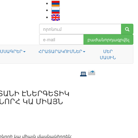
բաժանորդագրվել
ՄՍԱԳՐԵՐ
ՀՐԱՏԱՐԱԿՈՒՄՆԵՐ
ՄԵՐ
ՄԱՍԻՆ
ՏԱՆԻ ԷՆԵՐԳԵՏԻԿ
ՆՈՐՀ ԿԱ ՄԻԱՅՆ
շնորհ կա միայն մասնակիորեն: