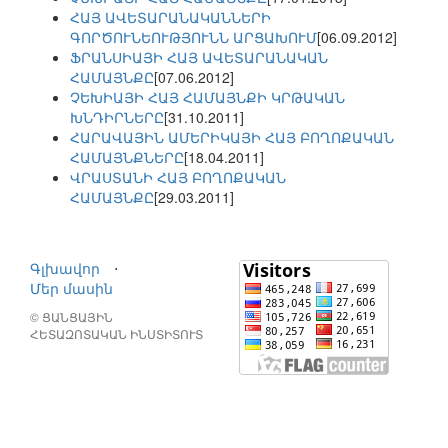
ՀԱՅ ԱՎԵՏԱՐԱՆԱԿԱՆՆԵՐԻ
ԳՈՐԾՈՒՆԵՈՒԹՅՈՒՆՆ ԱՐՑԱԽՈՒՄ
[06.09.2012]
ՖՐԱՆՍԻԱՅԻ ՀԱՅ ԱՎԵՏԱՐԱՆԱԿԱՆ
ՀԱՄԱՅՆՔԸ
[07.06.2012]
ՉԵԽԻԱՅԻ ՀԱՅ ՀԱՄԱՅՆՔԻ ԿՐԹԱԿԱՆ
ԽՆԴԻՐՆԵՐԸ
[31.10.2011]
ՀԱՐԱՎԱՅԻՆ ԱՄԵՐԻԿԱՅԻ ՀԱՅ ԲՈՂՈՔԱԿԱՆ
ՀԱՄԱՅՆՔՆԵՐԸ
[18.04.2011]
ՎՐԱՍՏԱՆԻ ՀԱՅ ԲՈՂՈՔԱԿԱՆ
ՀԱՄԱՅՆՔԸ
[29.03.2011]
Գլխավոր
⋅
Մեր մասին
© ՑԱՆՑԱՅԻՆ
ՀԵՏԱԶՈՏԱԿԱՆ ԻՆՍՏԻՏՈՒՏ