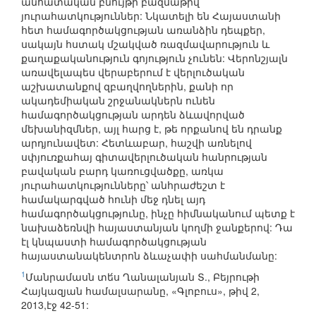
անհատական բնույթի բազմաթիվ
յուրահատկություններ: Նկատելի են Հայաստանի
հետ համագործակցության առանձին դեպքեր,
սակայն հստակ մշակված ռազմավարություն և
քաղաքականություն գոյություն չունեն: Վերոնշյալն
առավելապես վերաբերում է վերլուծական
աշխատանքով զբաղվողներին, քանի որ
ակադեմիական շրջանակներն ունեն
համագործակցության արդեն ձևավորված
մեխանիզմներ, այլ հարց է, թե որքանով են դրանք
արդյունավետ: Հետևաբար, հաշվի առնելով
սփյուռքահայ գիտավերլուծական հանրության
բավական բարդ կառուցվածքը, առկա
յուրահատկությունները՝ անհրաժեշտ է
համակարգված հունի մեջ դնել այդ
համագործակցությունը, ինչը հիմնականում պետք է
նախաձեռնվի հայաստանյան կողմի ջանքերով: Դա
էլ կնպաստի համագործակցության
հայաստանակենտրոն ձևաչափի սահմանմանը:
1
Մանրամասն տե́ս Ղանալանյան Տ., Բեյրութի
Հայկազյան համալսարանը, «Գլոբուս», թիվ 2,
2013,էջ 42-51: