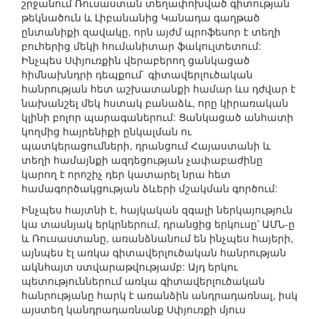
շրջանում Ռուսաստան տեղափոխված գիտության
թեկնածուն և Լիբանանից Կանադա գաղթած
ընտանիքի զավակը, որն այժմ պրոֆեսոր է տեղի
բուհերից մեկի հումանիտար ֆակուլտետում:
Ինչպես Սփյուռքին վերաբերող ցանկացած
հիմնախնդրի դեպքում` գիտավերլուծական
հանրության հետ աշխատանքի համար ևս դժվար է
նախանշել մեկ հստակ բանաձև, որը կիրառական
կլինի բոլոր պարագաներում: Ցանկացած անհատի
կողմից հայրենիքի ընկալման ու
պատկերացումների, դրանցում Հայաստանի և
տեղի համայնքի ազդեցության չափաբաժինը
կարող է որոշիչ դեր կատարել նրա հետ
համագործակցության ձևերի մշակման գործում:
Ինչպես հայտնի է, հայկական զգալի ներկայություն
կա տասնյակ երկրներում, դրանցից երկուսը՝ ԱՄՆ-ը
և Ռուսաստանը, առանձնանում են ինչպես հայերի,
այնպես էլ առկա գիտավերլուծական հանրության
ակնհայտ ստվարաթվությամբ: Այդ երկու
պետություններում առկա գիտավերլուծական
հանրությանը հարկ է առանձին անդրադառնալ, իսկ
այստեղ կանդրադառնանք Սփյուռքի մյուս