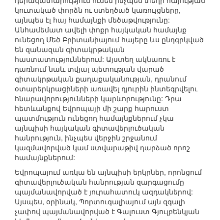
դերակատարություն ունեն ինչպես տեղի հայության
կուտակած փորձն ու ստեղծած կառույցները,
այնպես էլ հայ համայնքի մեծաթվությունը:
Անհամեմատ ավելի փոքր հայկական համայնք
ունեցող Մեծ Բրիտանիայում հայերը ևս ընդգրկված
են զանազան գիտակրթական
հաստատություններում: Այստեղ ակնառու է
դառնում նաև տվյալ պետության վարած
գիտակրթական քաղաքականության, դրանում
օտարերկրացիների առավել դյուրին ինտեգրվելու
հնարավորությունների կարևորությունը: Դրա
հետևանքով Եվրոպայի մի շարք հարուստ
պատմություն ունեցող համայնքներում չկա
այնպիսի հայկական գիտավերլուծական
հանրություն, ինչպես վերջին շրջանում
կազմավորված կամ ստվարաթիվ դարձած որոշ
համայնքներում:
Եվրոպայում առկա են այնպիսի երկրներ, որոնցում
գիտավերլուծական հանրության զարգացումը
պայմանավորված է յուրահատուկ ազդակներով:
Այսպես, օրինակ, Պորտուգալիայում այն զգալի
չափով պայմանավորված է Գալուստ Գյուլբենկյան