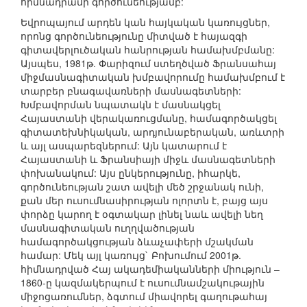
հիմնադրամի գործունեությամբ:
Եվրոպայում արդեն կան հայկական կառույցներ,
որոնց գործունեությունը միտված է հայազգի
գիտավերլուծական հանրության համախմբմանը:
Այսպես, 1981թ. Փարիզում ստեղծված Ֆրանսահայ
միջմասնագիտական խմբավորումը համախմբում է
տարբեր բնագավառների մասնագետների:
Խմբավորման նպատակն է մասնակցել
Հայաստանի վերակառուցմանը, համագործակցել
գիտատեխնիկական, արդյունաբերական, առևտրի
և այլ ասպարեզներում: Այն կատարում է
Հայաստանի և Ֆրանսիայի միջև մասնագետների
փոխանակում: Այս ընկերությունը, իհարկե,
գործունեության շատ ավելի մեծ շրջանակ ունի,
քան մեր ուսումնասիրության ոլորտն է, բայց այս
փորձը կարող է օգտակար լինել նաև ավելի նեղ
մասնագիտական ուղղվածության
համագործակցության ձևաչափերի մշակման
համար: Մեկ այլ կառույց` Բոխումում 2001թ.
հիմնադրված Հայ ակադեմիականների միություն –
1860-ը կազմակերպում է ուսումնամշակութային
միջոցառումներ, ձգտում միավորել գաղութահայ