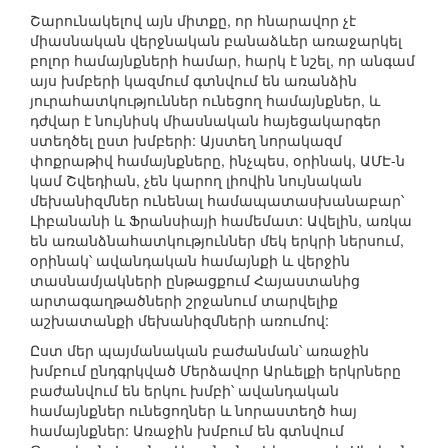
Շարունակելով այն միտքը, որ հնարավոր չէ
միասնական վերջնական բանաձևեր առաջարկել
բոլոր համայնքների համար, հարկ է նշել, որ անգամ
այս խմբերի կազմում գտնվում են առանձին
յուրահատկություններ ունեցող համայնքներ, և
դժվար է նույնիսկ միասնական հայեցակարգեր
ստեղծել ըստ խմբերի: Այստեղ նորակազմ
փոքրաթիվ համայնքները, ինչպես, օրինակ, ԱՄԷ-ն
կամ Շվեդիան, չեն կարող լիովին նույնական
մեխանիզմներ ունենալ համապատասխանաբար՝
Լիբանանի և Ֆրանսիայի համեմատ: Ավելին, առկա
են առանձնահատկություններ մեկ երկրի ներսում,
օրինակ՝ ավանդական համայնքի և վերջին
տասնամյակների ընթացքում Հայաստանից
արտագաղթածների շրջանում տարվելիք
աշխատանքի մեխանիզմների առումով:
Ըստ մեր պայմանական բաժանման՝ առաջին
խմբում ընդգրկված Մերձավոր Արևելքի երկրները
բաժանվում են երկու խմբի՝ ավանդական
համայնքներ ունեցողներ և նորաստեղծ հայ
համայնքներ: Առաջին խմբում են գտնվում