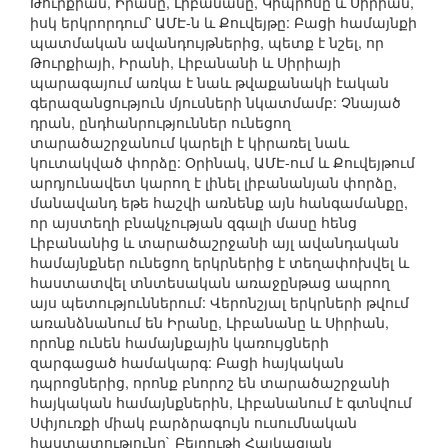
Թուրքիան, Իրանը, Լիբանանը, Կիպրոսը և Սիրիան,
իսկ երկրորդում՝ ԱՄԷ-ն և Քուվեյթը: Բացի համայնքի
պատմական ավանդույթներից, պետք է նշել, որ
Թուրքիայի, Իրանի, Լիբանանի և Սիրիայի
պարագայում առկա է նաև թվաքանակի էական
գերազանցություն մյուսների նկատմամբ: Չնայած
դրան, ընդհանրություններ ունեցող
տարածաշրջանում կարելի է կիրառել նաև
կուտակված փորձը: Օրինակ, ԱՄԷ-ում և Քուվեյթում
արդյունավետ կարող է լինել լիբանանյան փորձը,
մանավանդ եթե հաշվի առնենք այն հանգամանքը,
որ այստեղի բնակչության զգալի մասը հենց
Լիբանանից և տարածաշրջանի այլ ավանդական
համայնքներ ունեցող երկրներից է տեղափոխվել և
հաստատվել տնտեսական առաջընթաց ապրող
այս պետություններում: Վերոնշյալ երկրների թվում
առանձնանում են Իրանը, Լիբանանը և Սիրիան,
որոնք ունեն համայնքային կառույցների
զարգացած համակարգ: Բացի հայկական
դպրոցներից, որոնք բնորոշ են տարածաշրջանի
հայկական համայնքներին, Լիբանանում է գտնվում
Սփյուռքի միակ բարձրագույն ուսումնական
հաստատությունը` Բեյրութի Հայկազյան