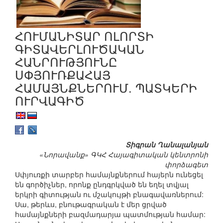
ՀՈՒՄԱՆԻՏԱՐ ՈԼՈՐՏԻ
ԳԻՏԱՎԵՐԼՈՒԾԱԿԱՆ
ՀԱՆՐՈՒԹՅՈՒՆԸ
ՍՓՅՈՒՌՔԱՀԱՅ
ՀԱՄԱՅՆՔՆԵՐՈՒՄ. ՊԱՏԿԵՐԻ
ՈՒՐՎԱԳԻԾ
Տիգրան Ղանալանյան
«Նորավանք» ԳԿՀ Հայագիտական կենտրոնի
փորձագետ
Սփյուռքի տարբեր համայնքներում հայերն ունեցել
են գործիչներ, որոնք ընդգրկված են եղել տվյալ
երկրի գիտության ու մշակույթի բնագավառներում:
Սա, թերևս, բնութագրական է մեր ցրված
համայնքների բազմադարյա պատմության համար: