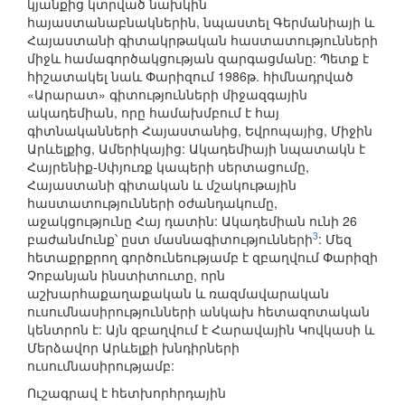
կյանքից կտրված նախկին
հայաստանաբնակներին, նպաստել Գերմանիայի և
Հայաստանի գիտակրթական հաստատությունների
միջև համագործակցության զարգացմանը: Պետք է
հիշատակել նաև Փարիզում 1986թ. հիմնադրված
«Արարատ» գիտությունների միջազգային
ակադեմիան, որը համախմբում է հայ
գիտնականների Հայաստանից, Եվրոպայից, Միջին
Արևելքից, Ամերիկայից: Ակադեմիայի նպատակն է
Հայրենիք-Սփյուռք կապերի սերտացումը,
Հայաստանի գիտական և մշակութային
հաստատությունների օժանդակումը,
աջակցությունը Հայ դատին: Ակադեմիան ունի 26
3
բաժանմունք՝ ըստ մասնագիտությունների
: Մեզ
հետաքրքրող գործունեությամբ է զբաղվում Փարիզի
Չոբանյան ինստիտուտը, որն
աշխարհաքաղաքական և ռազմավարական
ուսումնասիրությունների անկախ հետազոտական
կենտրոն է: Այն զբաղվում է Հարավային Կովկասի և
Մերձավոր Արևելքի խնդիրների
ուսումնասիրությամբ:
Ուշագրավ է հետխորհրդային