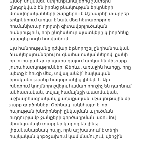
Այսօր նույնպես սփյուռքահայերից շատերն
ընդգրկված են իրենց բնակության երկրների
մտավորականների շարքերում: Աշխարհի տարբեր
երկրներում առկա է նաև մեզ հետաքրքրող
հումանիտար ոլորտի գիտավերլուծական
հանրություն, որի ընդհանուր պատկերը կփորձենք
պարզել սույն հոդվածում:
Այս հանրությանը դժվար է բնորոշել ընդհանրական
ձևակերպումներով ու գնահատականներով, քանի
որ յուրաքանչյուր պարագայում առկա են մի շարք
յուրահատկություններ: Թերևս, առաջին հարցը, որը
պետք է հուզի մեզ, տվյալ անձի՝ հայկական
իրականությանը հաղորդակից լինելն է: Այս
խնդրում կողմնորոշվելու համար որոշիչ են դառնում
անհատական, տվյալ համայնքի պատմական,
աշխարհագրական, քաղաքական, մշակութային մի
շարք գործոններ: Օրինակ, ակնհայտ է, որ
հայության խնդիրների ընկալման և լուծման
ուղղությամբ ջանքերի գործադրման առումով
միանգամայն տարբեր կարող են լինել
լիբանանաբնակ հայը, որն աշխատում է տեղի
հայկական կրթօջախում կամ մամուլում, վերջին