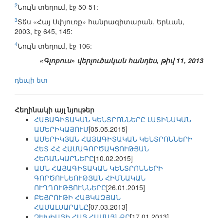
2
Նույն տեղում, էջ 50-51:
3
Տե́ս «Հայ Սփյուռք» հանրագիտարան, Երևան,
2003, էջ 645, 145:
4
Նույն տեղում, էջ 106:
«Գլոբուս» վերլուծական հանդես, թիվ 11, 2013
դեպի ետ
Հեղինակի այլ նյութեր
ՀԱՅԱԳԻՏԱԿԱՆ ԿԵՆՏՐՈՆՆԵՐԸ ԼԱՏԻՆԱԿԱՆ
ԱՄԵՐԻԿԱՅՈՒՄ
[05.05.2015]
ԱՄԵՐԻԿՅԱՆ ՀԱՅԱԳԻՏԱԿԱՆ ԿԵՆՏՐՈՆՆԵՐԻ
ՀԵՏ ՀՀ ՀԱՄԱԳՈՐԾԱԿՑՈՒԹՅԱՆ
ՀԵՌԱՆԿԱՐՆԵՐԸ
[10.02.2015]
ԱՄՆ ՀԱՅԱԳԻՏԱԿԱՆ ԿԵՆՏՐՈՆՆԵՐԻ
ԳՈՐԾՈՒՆԵՈՒԹՅԱՆ ՀԻՄՆԱԿԱՆ
ՈՒՂՂՈՒԹՅՈՒՆՆԵՐԸ
[26.01.2015]
ԲԵՅՐՈՒԹԻ ՀԱՅԿԱԶՅԱՆ
ՀԱՄԱԼՍԱՐԱՆԸ
[07.03.2013]
ՉԵԽԻԱՅԻ ՀԱՅ ՀԱՄԱՅՆՔԸ
[17.01.2013]