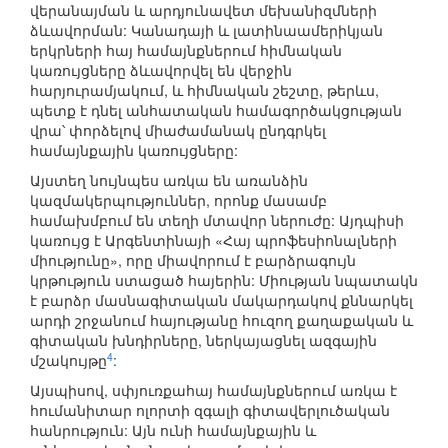
վերանայման և արդյունավետ մեխանիզմների
ձևավորման: Կանադայի և լատինաամերիկյան
երկրների հայ համայնքներում հիմնական
կառույցները ձևավորվել են վերջին
հարյուրամյակում, և հիմնական շեշտը, թերևս,
պետք է դնել անհատական համագործակցության
վրա՝ փորձելով միաժամանակ ընդգրկել
համայնքային կառույցները:
Այստեղ նույնպես առկա են առանձին
կազմակերպություններ, որոնք մասամբ
համախմբում են տեղի մտավոր ներուժը: Այդպիսի
կառույց է Արգենտինայի «Հայ պրոֆեսիոնալների
միությունը», որը միավորում է բարձրագույն
կրթություն ստացած հայերին: Միության նպատակն
է բարձր մասնագիտական մակարդակով քննարկել
արդի շրջանում հայությանը հուզող քաղաքական և
գիտական խնդիրները, ներկայացնել ազգային
4
մշակույթը
:
Այսպիսով, սփյուռքահայ համայնքներում առկա է
հումանիտար ոլորտի զգալի գիտավերլուծական
հանրություն: Այն ունի համայնքային և