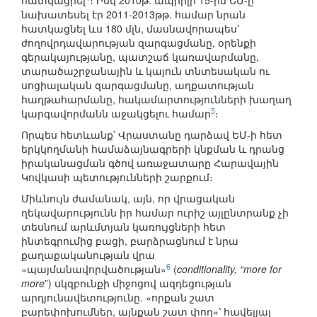
հատկացրել
։ Իսկ 2010թ. ապրիլի 15-ին ԵՄ-ը
նախատեսել էր 2011-2013թթ. համար նրան
հատկացնել ևս 180 մլն, մասնավորապես՝
ժողովրդավարության զարգացմանը, օրենքի
գերակայությանը, պատշաճ կառավարմանը,
տարածաշրջանային և կայուն տնտեսական ու
սոցիալական զարգացմանը, աղքատության
հաղթահարմանը, հակամարտությունների խաղաղ
5
կարգավորմանն աջակցելու համար
։
Որպես հետևանք՝ Վրաստանը դարձավ ԵՄ-ի հետ
երկկողմանի համաձայնագրերի կնքման և դրանց
իրականացման գծով առաջատարը Հարավային
Կովկասի պետությունների շարքում։
Միևնույն ժամանակ, այն, որ վրացական
ղեկավարությունն իր համար ուրիշ այլընտրանք չի
տեսնում արևմտյան կառույցների հետ
ինտեգրումից բացի, բարձրացնում է նրա
քաղաքականության վրա
6
«պայմանավորվածության»
(
conditionality, “more for
more
”) սկզբունքի միջոցով ազդեցության
արդյունավետությունը. «որքան շատ
բարեփոխումներ, այնքան շատ փող»՝ հավելյալ