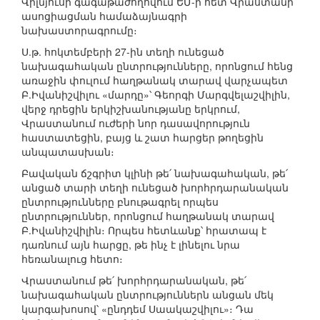
Վիլնյուսի գագաթաժողովում ԵՄ-ի հետ Վրաստանի
ասոցիացման համաձայնագրի
նախաստորագրումը։
Ս.թ. հոկտեմբերի 27-ին տեղի ունեցած
նախագահական ընտրությունները, որոնցում հենց
առաջին փուլում հաղթանակ տարավ վարչապետ
Բ.Իվանիշվիլու «մարդը»՝ Գեորգի Մարգվելաշվիլին,
վերջ դրեցին երկիշխանությանը երկրում,
Վրաստանում ուժերի նոր դասավորություն
հաստատեցին, բայց և շատ հարցեր թողեցին
անպատասխան։
Բավական ճշգրիտ կլինի թե՛ նախագահական, թե՛
անցած տարի տեղի ունեցած խորհրդարանական
ընտրությունները բնութագրել որպես
ընտրություններ, որոնցում հաղթանակ տարավ
Բ.Իվանիշվիլին։ Որպես հետևանք՝ հրատապ է
դառնում այն հարցը, թե ինչ է լինելու նրա
հեռանալուց հետո։
Վրաստանում թե՛ խորհրդարանական, թե՛
նախագահական ընտրություններն անցան մեկ
կարգախոսով՝ «ընդդեմ Սաակաշվիլու»։ Դա