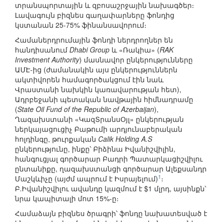
տրանսպորտային և զբոսաշրջային նախագծեր։
Լավագույն բիզնես գաղափարները ֆոնդից
կստանան 25-75% ֆինանսավորում։
Համաներդրումային ֆոնդի ներդրողներ են
հանդիսանում
Dhabi Group
և «Ռակիա» (
RAK
Investment Authority
) մասնավոր ընկերությունները
ԱՄԷ-ից (ժամանակին այս ընկերություններն
ակտիվորեն համագործակցում էին նաև
Վրաստանի նախկին կառավարության հետ),
Ադրբեջանի պետական նավթային հիմնադրամը
(
State Oil Fund of the Republic of Azerbaijan
),
Ղազախստանի «ԿազՏրանսՕյլ» ընկերության
ներկայացուցիչ Բաթումի արդյունաբերական
հոլդինգը, թուրքական
Calik Holding A.S
ընկերությունը, ինքը՝ Բիձինա Իվանիշվիլին,
հանգուցյալ գործարար Բադրի Պատարկացիշվիլու
ընտանիքը, ղազախստանցի գործարար Ալեքսանդր
1
Մաշկևիչը (այժմ ապրում է Իսրայելում)
։
Բ.Իվանիշվիլու ավանդը կազմում է $1 մլրդ, այսինքն՝
նրա կապիտալի մոտ 15%-ը։
Համաձայն բիզնես ծրագրի՝ ֆոնդը նախատեսված է