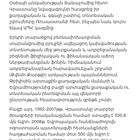
Օսիայի անկախության ճանաչումից հետո
Վրաստանը նվազագույնի հասցրեց իր
քաղաքական և, զգալի չափով, տնտեսական
շփումները Ռուսաստանի հետ, ինչպես նաև դուրս
եկավ ԱՊՀ կազմից։
Երկրի տարածքով բեռնափոխադրման
տարանցումից բյուջեի ավելացող կախվածության,
տնտեսության մեջ թուրքական և ադրբեջանական
բիզնեսի ֆիզիկական ու ֆինանսական աճող
ներթափանցման ֆոնին, հիմնականում
ադրբեջանաբնակ հարավարևելյան շրջանի
(Քվեմո-Քարթլի) առկայության պայմաններում,
Թբիլիսին արտաքին քաղաքական մանևրի և
Եվրամիությունից բացի արտաքին քաղաքական ու
տնտեսական ինտեգրման այլ վեկտորի
ընտրության հնարավորություն գրեթե չունի։
Բացի այդ, 1992-2007թթ. Վրաստանը տարբեր
ծրագրերի իրականացման համար ստացել է 530,8
մլն եվրո։ 2008թ. Եվրոպական հանձնաժողովն
օգոստոսյան պատերազմի հետևանքների
հաղթահարման համար մոտ 500 մլն եվրո է
4