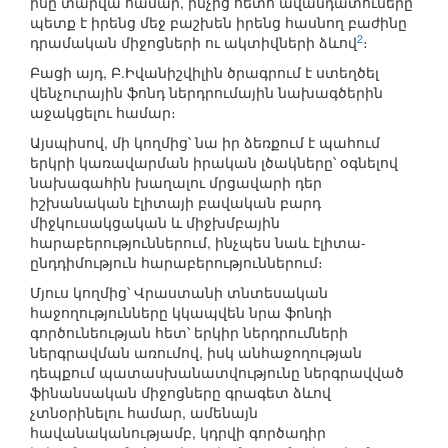
ինը տարվա համար, ինչից հետո ավանդատուները
պետք է իրենց մեջ բաշխեն իրենց հասնող բաժինը
2
դրամական միջոցների ու ակտիվների ձևով
։
Բացի այդ, Բ.Իվանիշվիլին ծրագրում է ստեղծել
վենչուրային ֆոնդ ներդրումային նախագծերին
աջակցելու համար։
Այսպիսով, մի կողմից՝ նա իր ձեռքում է պահում
երկրի կառավարման իրական լծակները՝ օգնելով
նախագահին խաղալու մրցավարի դեր
իշխանական էլիտայի բավական բարդ
միջկուսակցական և միջխմբային
հարաբերություններում, ինչպես նաև էլիտա-
ընդդիմություն հարաբերություններում։
Մյուս կողմից՝ Վրաստանի տնտեսական
հաջողությունները կկապվեն նրա ֆոնդի
գործունեության հետ՝ երկիր ներդրումների
ներգրավման առումով, իսկ անհաջողության
դեպքում պատասխանատվությունը ներգրավված
ֆինանսական միջոցները գրագետ ձևով
չտնօրինելու համար, ամենայն
հավանականությամբ, կդրվի գործադիր