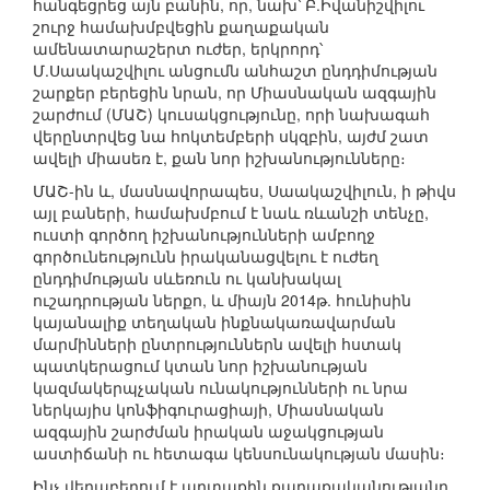
հանգեցրեց այն բանին, որ, նախ՝ Բ.Իվանիշվիլու
շուրջ համախմբվեցին քաղաքական
ամենատարաշերտ ուժեր, երկրորդ՝
Մ.Սաակաշվիլու անցումն անհաշտ ընդդիմության
շարքեր բերեցին նրան, որ Միասնական ազգային
շարժում (ՄԱՇ) կուսակցությունը, որի նախագահ
վերընտրվեց նա հոկտեմբերի սկզբին, այժմ շատ
ավելի միասեռ է, քան նոր իշխանությունները։
ՄԱՇ-ին և, մասնավորապես, Սաակաշվիլուն, ի թիվս
այլ բաների, համախմբում է նաև ռևանշի տենչը,
ուստի գործող իշխանությունների ամբողջ
գործունեությունն իրականացվելու է ուժեղ
ընդդիմության սևեռուն ու կանխակալ
ուշադրության ներքո, և միայն 2014թ. հունիսին
կայանալիք տեղական ինքնակառավարման
մարմինների ընտրություններն ավելի հստակ
պատկերացում կտան նոր իշխանության
կազմակերպչական ունակությունների ու նրա
ներկայիս կոնֆիգուրացիայի, Միասնական
ազգային շարժման իրական աջակցության
աստիճանի ու հետագա կենսունակության մասին։
Ինչ վերաբերում է արտաքին քաղաքականությանը,