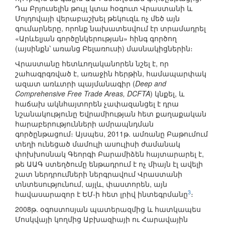
Դա Բրյուսելին թույլ կտա հօգուտ Վրաստանի և
Մոլդովայի վերաբաշխել թեկուզև ոչ մեծ այն
գումարները, որոնք նախատեսվում էր տրամադրել
«Արևելյան գործընկերության» հինգ գործող
(այսինքն՝ առանց Բելառուսի) մասնակիցներին։
Վրաստանը հետևողականորեն նշել է, որ
շահագրգռված է, առաջին հերթին, համապարփակ
ազատ առևտրի պայմանագիր (
Deep and
Comprehensive Free Trade Areas, DCFTA
) կնքել, և
հաճախ ակնհայտորեն չափազանցել է դրա
նշանակությունը Եվրամիության հետ քաղաքական
հարաբերությունների ամրապնդման
գործընթացում։ Այսպես, 2011թ. ամռանը Բաթումում
տեղի ունեցած մամուլի ասուլիսի ժամանակ
փոխխոսնակ Գեորգի Բարամիձեն հայտարարել է,
թե ԱԱԳ ստեղծումը ենթադրում է ոչ միայն էլ ավելի
շատ ներդրումների ներգրավում Վրաստանի
տնտեսությունում, այլև, փաստորեն, այն
3
հավասարազոր է ԵՄ-ի հետ լրիվ ինտեգրմանը
։
2008թ. օգոստոսյան պատերազմից և հատկապես
Մոսկվայի կողմից Աբխազիայի ու Հարավային