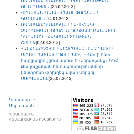
ՌԱԶՄԱՔԱՂԱՔԱԿԱՆ ԴԻՄԱԿԱՅՈՒԹՅԱՆ
ՈՒԺԵՂԱՑՈՒՄ
[25.02.2013]
ՎՐԱՍՏԱՆ. ՄԱՆԵՎՐԵԼՈՒ ՓՈՐՁ ՆԵՂ
ԿԱԾԱՆՈՒՄ
[14.01.2013]
ՌԱԶՄԱՔԱՂԱՔԱԿԱՆ ԻՐԱՎԻՃԱԿԻ
ԶԱՐԳԱՑՄԱՆ ՈՐՈՇ ԱՍՊԵԿՏՆԵՐ ԼԵՌՆԱՅԻՆ
ՂԱՐԱԲԱՂԻ ՀԱԿԱՄԱՐՏՈՒԹՅԱՆ
ՇՈՒՐՋ
[02.08.2012]
«ԱՆՀՐԱԺԵՇՏ Է ԲԱՐՁՐԱՑՆԵԼ ԷՆԵՐԳԵՏԻԿ
ԱՐԴՅՈՒՆԱՎԵՏՈՒԹՅՈՒՆԸ»,- «ԳԱ»-ի հետ
հարցազրույցում ասում է «Նորավանք» ԳԿՀ
Քաղաքական հետազոտությունների
կենտրոնի փոխղեկավար Սերգեյ
ՍԱՐԳՍՅԱՆԸ
[25.07.2012]
Գլխավոր
⋅
Մեր մասին
© ՑԱՆՑԱՅԻՆ
ՀԵՏԱԶՈՏԱԿԱՆ ԻՆՍՏԻՏՈՒՏ