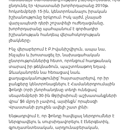
ընդունել էր Վրաստանի խորհրդարանը 2010թ.
հոկտեմբերի 15-ին, կենտրոնանալու իրական
իշխանությունը երկրում։ Իսկ այժմ, չնայած
վարչապետի դերի շոշափելի ուժեղացմանը,
խորհրդարանը պահպանում է գործադիր
իշխանության հանդեպ վերահսկողության
լծակները։
Ինչ վերաբերում է Բ.Իվանիշվիլուն, ապա նա,
ինչպես և խոստացել էր, նախագահական
ընտրություններից հետո, որոնցում հաղթանակ
տարավ իր թեկնածուն, պաշտոնաթող եղավ։
Ձևականորեն նա հեռացավ նաև
քաղաքականությունից՝ հայտարարելով, որ իր
ջանքերը կենտրոնացնելու է Համաներդրումային
ֆոնդի (որի շնորհանդեսը տեղի ունեցավ
սեպտեմբերի 30-ին Թբիլիսիում) աշխատանքների
վրա՝ $6 մլրդ-ի չափով, այսինքն՝ որպեսզի
Վրաստանի բյուջեն ավելի շատ լինի։
Ենթադրվում է, որ ֆոնդը հավելյալ ներդրումներ է
ներգրավելու և սուբսիդավորելու է էներգետիկ,
գյուղատնտեսական, արդյունաբերական,