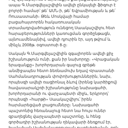
ապա Գ.Մարգվելաշվիլին ավելի ընկալելի ֆիգուր է
բոլորի համար՝ թե՛ ԱՄՆ-ի, թե՛ Եվրամիության և թե՛
Ռուսաստանի։ Թեև Մոսկվայի համար
բացահայտորեն հակառուսական
տրամադրվածություն ունեցող Սաակաշվիլու հետ
հարաբերությունների կառուցման գործընթացն,
այնուամենայնիվ, ավելի դյուրին էր, այդ թվում և
մինչև 2008թ. օգոստոսի 8-ը։
Սակայն Գ.Մարգվելաշվիլին զգալիորեն ավելի քիչ
իշխանություն ունի, քան իր նախորդը։ «Վրացական
երազանքը» խորհրդարան գալուց գրեթե
անմիջապես հետո ձեռնամուխ եղավ Վրաստանի
Սահմանադրության փոփոխություններին, նախ,
որպեսզի ավելի ռացիոնալ ձևով (իրենց կարծիքով)
հավասարակշռի իշխանությունը նախագահի,
խորհրդարանի ու վարչապետի միջև, երկրորդ՝
որպեսզի «հարթի» Սաակաշվիլու՝ իրեն
հարմարեցված լրացումները։ Նախագահի
պաշտոնից հեռանալուց հետո նա հույս ուներ
զբաղեցնել վարչապետի պաշտոնը, և հենց
գործադիր իշխանության ղեկավարի ձեռքում էր,
համաձայն Սահմանադրության բարեփոխման, որն