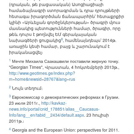
(դրական, թե բացասական) Ասոցիացիայի
համաձայնագրի ստորագրման և դրա դրույթների
հետագա իրագործման ճանապարհին՝ հետաքրքիր
կլինի «Արևելյան գործընկերության» ծրագրի մյուս
մասնակից պետությունների համար, ծրագիր, որը
թեև դուրս է թողնվել ԵՄ գերակայական
8
նախագծերի ցուցակից
, համենայնդեպս՝ 2014թ.
առաջին կեսի համար, բայց և շարունակում է
իրականացվել։
1
Мечте Михаила Саакашвили поставили жирную точку.
"Georgian Times", Վրաստան, 4 հոկտեմբերի 2013թ.,
http://www.geotimes.ge/index.php?
m=home&newsid=28767&lang=rus
2
Նույն տեղում։
3
Еврокомиссар о демократических реформах в Грузии.
23 июля 2011г.,
http://kavkaz-
news.info/portal/cnid_178851/alias__Caucasus-
Info/lang__en/tabid__2434/default.aspx
. 23 հուլիսի
2011թ.։
4
Georgia and the European Union: perspectives for 2011.