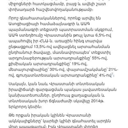
միջոցների հատկացմամբ, բայց և ավելի շատ
փոխադարձ հաշվետվողականությամբ։
Որոշ գնահատականներով, որոնք արվել են
Ասոցիացիայի համաձայնագրի և ԱԱԳ
պայմանագրի տեքստի պատրաստման սկզբում,
ԱԱԳ ստեղծումը Վրաստանին թույլ կտա 6,5%-ով
ապահովել իր ՀՆԱ-ն. առաջին հինգ տարվա
ընթացքում 13,5%-ով ավելացնել արտահանման
ընդհանուր ծավալը, մասնավորապես՝ տեքստիլ
արդյունաբերության արտադրանքինը՝ 55%-ով,
քիմիական արտադրանքինը՝ 19%-ով,
մետալուրգիայինը՝ 30%-ով, փայտամշակմանը՝ 21%-
7
ով, գյուղատնտեսական արտադրանքինը՝ 4%-ով
։
Սակայն, կան նաև Վրաստանի տնտեսական
իրավիճակի զարգացման պակաս լավատեսական
կանխատեսումներ, ընդհուպ քաղաքական և
տնտեսական խոր ճգնաժամի սկսվելը 2014թ.
երկրորդ կեսին։
Թե որքան իրական կլինեն Վրաստանի
ակնկալիքները՝ կարելի կլինի գնահատել արդեն
մոտ ապագայում։ Իսկ Վրաստանի փորձը