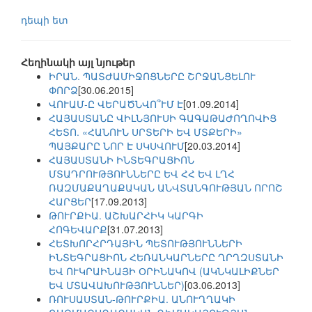
դեպի ետ
Հեղինակի այլ նյութեր
ԻՐԱՆ. ՊԱՏԺԱՄԻՋՈՑՆԵՐԸ ՇՐՋԱՆՑԵԼՈՒ
ՓՈՐՁ
[30.06.2015]
ՎՈՒԱՄ-Ը ՎԵՐԱԾՆՎՈ՞ՒՄ Է
[01.09.2014]
ՀԱՅԱՍՏԱՆԸ ՎԻԼՆՅՈՒՍԻ ԳԱԳԱԹԱԺՈՂՈՎԻՑ
ՀԵՏՈ. «ՀԱՆՈՒՆ ՍՐՏԵՐԻ ԵՎ ՄՏՔԵՐԻ»
ՊԱՅՔԱՐԸ ՆՈՐ Է ՍԿՍՎՈՒՄ
[20.03.2014]
ՀԱՅԱՍՏԱՆԻ ԻՆՏԵԳՐԱՑԻՈՆ
ՄՏԱԴՐՈՒԹՅՈՒՆՆԵՐԸ ԵՎ ՀՀ ԵՎ ԼՂՀ
ՌԱԶՄԱՔԱՂԱՔԱԿԱՆ ԱՆՎՏԱՆԳՈՒԹՅԱՆ ՈՐՈՇ
ՀԱՐՑԵՐ
[17.09.2013]
ԹՈՒՐՔԻԱ. ԱՇԽԱՐՀԻԿ ԿԱՐԳԻ
ՀՈԳԵՎԱՐՔ
[31.07.2013]
ՀԵՏԽՈՐՀՐԴԱՅԻՆ ՊԵՏՈՒԹՅՈՒՆՆԵՐԻ
ԻՆՏԵԳՐԱՑԻՈՆ ՀԵՌԱՆԿԱՐՆԵՐԸ ՂՐՂԶՍՏԱՆԻ
ԵՎ ՈՒԿՐԱԻՆԱՅԻ ՕՐԻՆԱԿՈՎ (ԱԿՆԿԱԼԻՔՆԵՐ
ԵՎ ՄՏԱՎԱԽՈՒԹՅՈՒՆՆԵՐ)
[03.06.2013]
ՌՈՒՍԱՍՏԱՆ-ԹՈՒՐՔԻԱ. ԱՆՈՒՂՂԱԿԻ