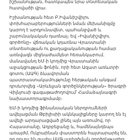
իշխանության, հատկապես նրա տնտեսական
հատվածի վրա։
Իշխանության հետ Բ.Իվանիշվիլու
փոխհարաբերությունների նման մեխանիզմը
կարող է արդյունավետ, պահանջված և
շարունակական դառնալ։ Եվ «Իվանիշվիլու
գործոնը» վճռական կդառնա Վրաստանի
տնտեսության ու քաղաքականության համար
առնվազն միջնաժամկետ հեռանկարում,
մանավանդ ԵՄ-ի կողմից Վրաստանին
աջակցության ֆոնին, որի հետ Ազատ առևտրի
գոտու (ԱԱԳ) ձևավորման
պատրաստակամությունը հերթական անգամ
դրսևորվեց «Արևելյան գործընկերության» ծրագրի
Վիլնյուսի գագաթաժողովում՝ Համաձայնագրի
նախաստորագրմամբ։
ԵՄ-ի կողմից ֆինանսական ներդրումների
ավելացման Թբիլիսիի ակնկալիքները կարող են էլ
ավելի արդարացված լինել այն առումով, որ
Հայաստանը, Ադրբեջանը և, համենայնդեպս
առայժմ, Ուկրաինան փաստորեն հայտարարել են,
որ դուրս են գալիս ԱԱԳ ստեղծման գործընթացից։