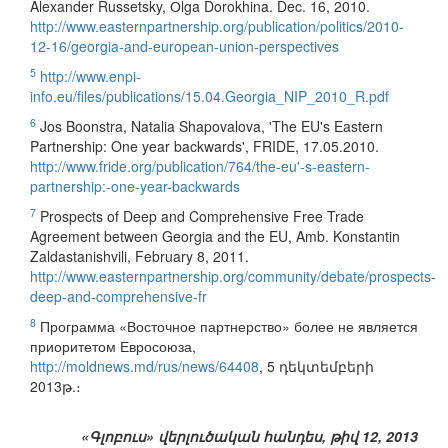
Alexander Russetsky, Оlga Dorokhina. Dec. 16, 2010.
http://www.easternpartnership.org/publication/politics/2010-
12-16/georgia-and-european-union-perspectives
5
http://www.enpi-
info.eu/files/publications/15.04.Georgia_NIP_2010_R.pdf
6
Jos Boonstra, Natalia Shapovalova, 'The EU's Eastern
Partnership: One year backwards', FRIDE, 17.05.2010.
http://www.fride.org/publication/764/the-eu'-s-eastern-
partnership:-one-year-backwards
7
Prospects of Deep and Comprehensive Free Trade
Agreement between Georgia and the EU, Amb. Konstantin
Zaldastanishvili, February 8, 2011.
http://www.easternpartnership.org/community/debate/prospects-
deep-and-comprehensive-fr
8
Программа «Восточное партнерство» более не является
приоритетом Евросоюза,
http://moldnews.md/rus/news/64408
, 5 դեկտեմբերի
2013թ.։
«Գլոբուս» վերլուծական հանդես, թիվ 12, 2013