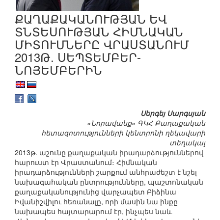
ՔԱՂԱՔԱԿԱՆՈՒԹՅԱՆ ԵՎ
ՏՆՏԵՍՈՒԹՅԱՆ ՀԻՄՆԱԿԱՆ
ՄԻՏՈՒՄՆԵՐԸ ՎՐԱՍՏԱՆՈՒՄ
2013Թ. ՍԵՊՏԵՄԲԵՐ-
ՆՈՅԵՄԲԵՐԻՆ
Սերգեյ Սարգսյան
«Նորավանք» ԳԿՀ Քաղաքական
հետազոտությունների կենտրոնի ղեկավարի
տեղակալ
2013թ. աշունը քաղաքական իրադարձություններով
հարուստ էր Վրաստանում։ Հիմնական
իրադարձությունների շարքում անհրաժեշտ է նշել
նախագահական ընտրությունները, պաշտոնական
քաղաքականությունից վարչապետ Բիձինա
Իվանիշվիլու հեռանալը, որի մասին նա ինքը
նախապես հայտարարում էր, ինչպես նաև