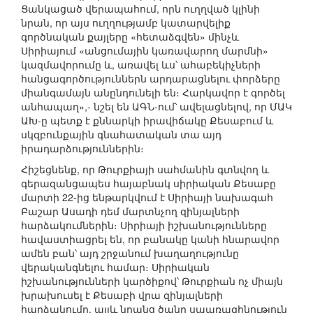
Ցանկացած վերապահում, որն ուղղված կլինի
նրան, որ այս ուղղությամբ կատարվելիք
գործնական քայլերը «հետաձգվեն» մինչև
Սիրիայում «անցումային կառավարող մարմնի»
կազմավորումը և, առավել ևս՝ ահաբեկիչների
հանցագործություններն արդարացնելու փորձերը
միանգամայն անընդունելի են։ Հարկավոր է գործել
անհապաղ»,- նշել են ԱԳՆ-ում՝ ավելացնելով, որ ՄԱԿ
ԱԽ-ը պետք է քննարկի իրավիճակը Քեսաբում և
սկզբունքային գնահատական տա այդ
իրադարձություններին։
Հիշեցնենք, որ Թուրքիայի սահմանին գտնվող և
գերազանցապես հայաբնակ սիրիական Քեսաբը
մարտի 22-ից ենթարկվում է Սիրիայի նախագահ
Բաշար Ասադի դեմ մարտնչող զինյալների
հարձակումներին։ Սիրիայի իշխանությունները
հավաստիացրել են, որ բանակը կանի հնարավոր
ամեն բան՝ այդ շրջանում խաղաղությունը
վերականգնելու համար։ Սիրիական
իշխանությունների կարծիքով՝ Թուրքիան ոչ միայն
խրախուսել է Քեսաբի վրա զինյալների
հարձակումը, այլև նրանց ծանր սպառազինություն