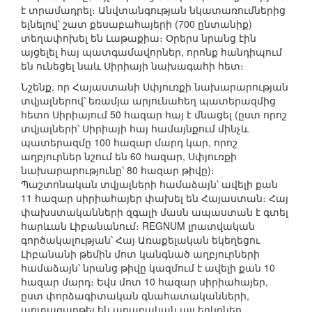
է տրամադրել։ Անվտանգության նկատառումներից
ելնելով՝ շատ քեսաբահայերի (700 ընտանիք)
տեղափոխել են Լաթաքիա։ Օրերս նրանց էին
այցելել հայ պատգամավորներ, որոնք հանդիպում
են ունեցել նաև Սիրիայի նախագահի հետ։
Նշենք, որ Հայաստանի Սփյուռքի նախարարության
տվյալներով՝ եռամյա արյունահեղ պատերազմից
հետո Սիրիայում 50 հազար հայ է մնացել (ըստ որոշ
տվյալների՝ Սիրիայի հայ համայնքում մինչև
պատերազմը 100 հազար մարդ կար, որոշ
աղբյուրներ նշում են 60 հազար, Սփյուռքի
նախարարությունը՝ 80 հազար թիվը)։
Պաշտոնական տվյալների համաձայն՝ ավելի քան
11 հազար սիրիահայեր փախել են Հայաստան։ Հայ
փախստականների զգալի մասն ապաստան է գտել
հարևան Լիբանանում։ REGNUM լրատվական
գործակալության՝ Հայ Առաքելական եկեղեցու
Լիբանանի թեմին մոտ կանգնած աղբյուրների
համաձայն՝ նրանց թիվը կազմում է ավելի քան 10
հազար մարդ։ Եվս մոտ 10 հազար սիրիահայեր,
ըստ փորձագիտական գնահատականների,
արտագաղթել են արաբական այլ երկրներ,