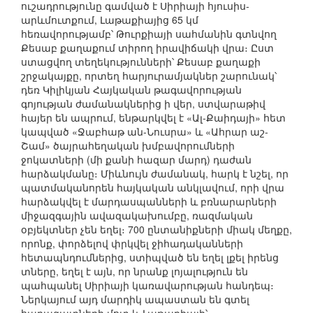
ուշադրությունը գամված է Սիրիայի հյուսիս-
արևմուտքում, Լաթաքիայից 65 կմ
հեռավորությամբ՝ Թուրքիայի սահմանին գտնվող
Քեսաբ քաղաքում տիրող իրավիճակի վրա։ Ըստ
ստացվող տեղեկությունների՝ Քեսաբ քաղաքի
շրջակայքը, որտեղ հարյուրամյակներ շարունակ՝
դեռ Կիլիկյան Հայկական թագավորության
գոյության ժամանակներից ի վեր, ստվարաթիվ
հայեր են ապրում, ենթարկվել է «Ալ-Քաիդայի» հետ
կապված «Ջաբհաթ ան-Նուսրա» և «Ահրար աշ-
Շամ» ծայրահեղական խմբավորումների
ջոկատների (մի քանի հազար մարդ) դաժան
հարձակմանը։ Միևնույն ժամանակ, հարկ է նշել, որ
պատմականորեն հայկական անկլավում, որի վրա
հարձակվել է մարդասպանների և բռնարարների
միջազգային ավազակախումբը, ռազմական
օբյեկտներ չեն եղել։ 700 ընտանիքների միակ մեղքը,
որոնք, փորձելով փրկվել ջիհադականների
հետապնդումներից, ստիպված են եղել լքել իրենց
տները, եղել է այն, որ նրանք լոյալություն են
պահպանել Սիրիայի կառավարության հանդեպ։
Ներկայում այդ մարդիկ ապաստան են գտել