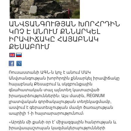
ԱՆՎՏԱՆԳՈՒԹՅԱՆ ԽՈՐՀՐԴԻՆ
ԿՈՉ Է ԱՆՈՒՄ ՔՆՆԱՐԿԵԼ
ԻՐԱՎԻՃԱԿԸ ՀԱՅԱԲՆԱԿ
ՔԵՍԱԲՈՒՄ
Ռուսաստանի ԱԳՆ-ն կոչ է անում ՄԱԿ
Անվտանգության խորհրդին քննարկել իրավիճակը
հայաբնակ Քեսաբում և սկզբունքային
գնահատական տալ այնտեղ կատարված
իրադարձություններին։ Այս մասին, REGNUM
լրատվական գործակալության տեղեկացմամբ,
ասվում է գերատեսչության մամլո ծառայության
ապրիլի 1-ի հայտարարությունում։
«Արդեն մի քանի օր է՝ միջազգային հանրության և
իրավապաշտպան կազմակերպությունների