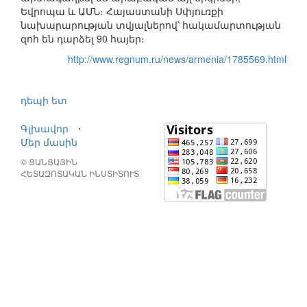
Եվրոպա և ԱՄՆ։ Հայաստանի Սփյուռքի
նախարարության տվյալներով՝ հակամարտության
զոհ են դարձել 90 հայեր։
http://www.regnum.ru/news/armenia/1785569.html
դեպի ետ
Գլխավոր
⋅
Մեր մասին
© ՑԱՆՑԱՅԻՆ
ՀԵՏԱԶՈՏԱԿԱՆ ԻՆՍՏԻՏՈՒՏ