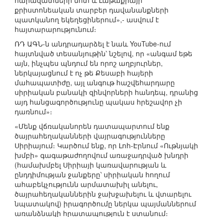
հարազատների մոտ և Լաթաքիայի՝
քրիստոնեական տարբեր դավանանքների
պատկանող եկեղեցիներում»,- ասվում է
հայտարարությունում։
ՌԴ ԱԳՆ-ն անդրադարձել է նաև YouTube-ում
հայտնված տեսանյութին՝ նշելով, որ «անգամ եթե
այն, ինչպես պնդում են որոշ աղբյուրներ,
ներկայացնում է ոչ թե Քեսաբի հայերի
մահապատիժը, այլ անգութ հաշվեհարդարը
սիրիական բանակի զինվորների հանդեպ, դրանից
այդ հանցագործությունը պակաս հրեշավոր չի
դառնում»։
«Մենք վճռականորեն դատապարտում ենք
ծայրահեղականների վայրագությունները
Սիրիայում։ Կարծում ենք, որ Լոհ-Էրնում «Ութնյակի
խմբի» գագաթաժողովում առաջադրված խնդրի
(համախմբել Սիրիայի կառավարության և
ընդդիմության ջանքերը՝ սիրիական հողում
ահաբեկչությունն արմատախիլ անելու,
ծայրահեղականներին ջախջախելու և վտարելու
նպատակով) իրագործումը ներկա պայմաններում
առանձնակի հրատապություն է ստանում։