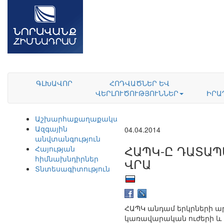
ԳԼԽԱՎՈՐ
ՀՈԴՎԱԾՆԵՐ ԵՎ
ՎԵՐԼՈՒԾՈՒԹՅՈՒՆՆԵՐ
ԻՐԱ
Աշխարհաքաղաքականություն
Ազգային
04.04.2014
անվտանգություն
ՀԱՊԿ-Ը ԴԱՏԱՊ
Հայության
հիմնախնդիրներ
ՎՐԱ
Տնտեսագիտություն
ՀԱՊԿ անդամ երկրների ար
կառավարական ուժերի և 