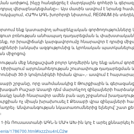
ման առիթով, ինչը հանգեցրել է մարդկային զոհերի և գե
դրյալ վերաբնակեցմանը»։ Այս մասին ասվում է նրանց համ
 Մոսկվայում, ՀԱՊԿ ԱԳՆ խորհրդի նիստում, REGNUM-ին տեղ
ում ենք կատարվող ահաբեկչական գործողությունները և
 հօգուտ բռնության անհապաղ դադարեցման և փախստակա
ք, որ իրավիճակի կարգավորումը հնարավոր է դրսից միջամ
ացիների (անկախ ազգությունից և կրոնական պատկանելությ
ն միջոցով։
թյան մեջ ներքաշված բոլոր կողմերին կոչ ենք անում գոր
Սիրիայում արյունահեղության շուտափույթ դադարեցմա
հունիսի 30-ի կոմյունիկեի հիման վրա»,- ասվում է հայտարա
Քեսաբի շրջանը, որը սահմանակից է Թուրքիային և գերազան
ախագահ Բաշար Ասադի դեմ մարտնչող զինյալների հարձակո
նակը կանի հնարավոր ամեն բան այդ շրջանում խաղաղությ
ւրքիան ոչ միայն խրախուսել է Քեսաբի վրա զինյալների հա
ադրել։ Անվտանգության նկատառումներից ելնելով՝ շատ ք
։
ի 1-ին Ռուսաստանի ԱԳՆ-ն ՄԱԿ ԱԽ-ին կոչ է արել քննարկե
menia/1786700.html#ixzz2xu4nLC2w