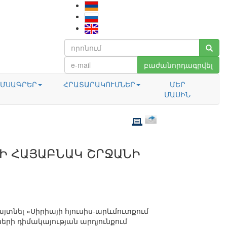
բաժանորդագրվել
ՄՍԱԳՐԵՐ
ՀՐԱՏԱՐԱԿՈՒՄՆԵՐ
ՄԵՐ
ՄԱՍԻՆ
ՅԻ ՀԱՅԱԲՆԱԿ ՇՐՋԱՆԻ
տնել «Սիրիայի հյուսիս-արևմուտքում
րի դիմակայության արդյունքում