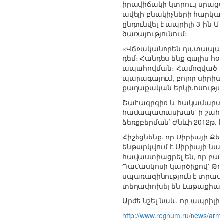
իրավիճակի կտրուկ սրաց
ավելի բնակիչների հարկա
ընդունվել է ապրիլի 3-ին
ծառայությունում։
«Վճռականորեն դատապարտ
դեմ։ Հանդես ենք գալիս
ապահովման։ Համոզված են
պարագայում, բոլոր սիրի
քաղաքական երկխոսությա
Շահագրգիռ և հակամարտու
համապատասխան՝ ի շահ 
ձեռքբերման՝ Ժնևի 2012թ. 
Հիշեցնենք, որ Սիրիայի 
ենթարկվում է Սիրիայի ն
հավաստիացրել են, որ բա
Դամասկոսի կարծիքով՝ Թո
սպառազինություն է տրամ
տեղափոխել են Լաթաքիա
Արժե նշել նաև, որ ապրիլ
http://www.regnum.ru/news/ar