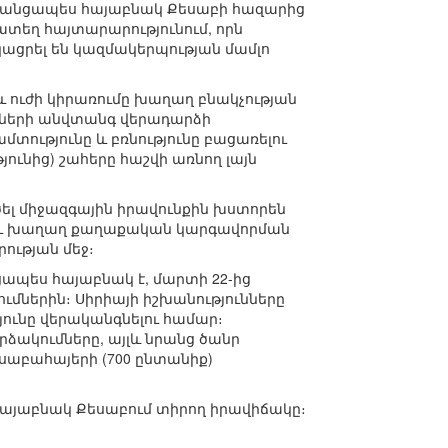
րազանցապես հայաբնակ Քեսաբի հազարից
ատեղ հայտարարությունում, որն
եկացրել են կազմակերպության մամլո
 ուժի կիրառումը խաղաղ բնակչության
նների անվտանգ վերադարձի
տությունը և բռնությունը բացառելու
ունից) շահերը հաշվի առնող լայն
ծել միջազգային իրավունքին խստորեն
ն և խաղաղ քաղաքական կարգավորման
րության մեջ։
ցապես հայաբնակ է, մարտի 22-ից
ւմներին։ Սիրիայի իշխանությունները
ունը վերականգնելու համար։
րձակումները, այլև նրանց ծանր
եսաբահայերի (700 ընտանիք)
լ հայաբնակ Քեսաբում տիրող իրավիճակը։