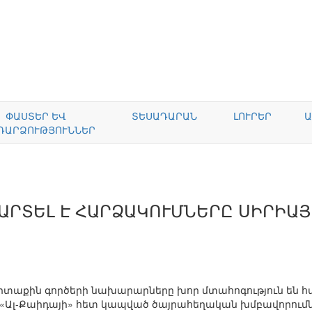
ՓԱՍՏԵՐ ԵՎ
ՏԵՍԱԴԱՐԱՆ
ԼՈՒՐԵՐ
Ա
ԴԱՐՁՈՒԹՅՈՒՆՆԵՐ
ԱՐՏԵԼ Է ՀԱՐՁԱԿՈՒՄՆԵՐԸ ՍԻՐԻԱ
տաքին գործերի նախարարները խոր մտահոգություն են հայ
«Ալ-Քաիդայի» հետ կապված ծայրահեղական խմբավորումնե