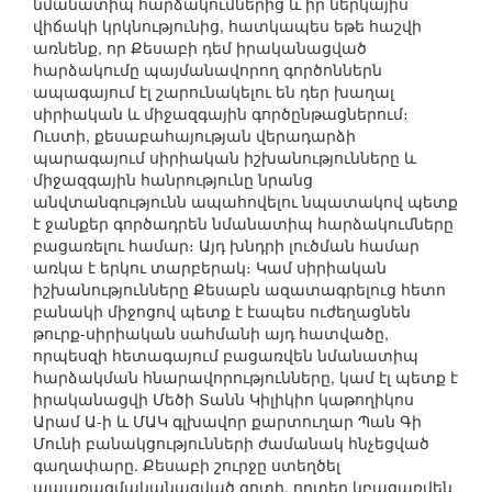
նմանատիպ հարձակումներից և իր ներկայիս
վիճակի կրկնությունից, հատկապես եթե հաշվի
առնենք, որ Քեսաբի դեմ իրականացված
հարձակումը պայմանավորող գործոններն
ապագայում էլ շարունակելու են դեր խաղալ
սիրիական և միջազգային գործընթացներում։
Ուստի, քեսաբահայության վերադարձի
պարագայում սիրիական իշխանությունները և
միջազգային հանրությունը նրանց
անվտանգությունն ապահովելու նպատակով պետք
է ջանքեր գործադրեն նմանատիպ հարձակումները
բացառելու համար։ Այդ խնդրի լուծման համար
առկա է երկու տարբերակ։ Կամ սիրիական
իշխանությունները Քեսաբն ազատագրելուց հետո
բանակի միջոցով պետք է էապես ուժեղացնեն
թուրք-սիրիական սահմանի այդ հատվածը,
որպեսզի հետագայում բացառվեն նմանատիպ
հարձակման հնարավորությունները, կամ էլ պետք է
իրականացվի Մեծի Տանն Կիլիկիո կաթողիկոս
Արամ Ա-ի և ՄԱԿ գլխավոր քարտուղար Պան Գի
Մունի բանակցությունների ժամանակ հնչեցված
գաղափարը. Քեսաբի շուրջը ստեղծել
ապառազմականացված գոտի, որտեղ կբացառվեն