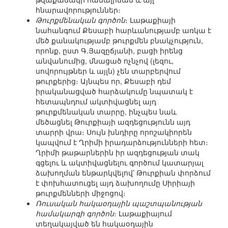
հնարավորություններ։
Թուրքմենական գործոն
։ Լաթաքիայի
նահանգում Քեսաբի հարևանությամբ առկա է
մեծ քանակությամբ թուրքմեն բնակչություն,
որոնք, ըստ Գ.Յազըճյանի, բացի իրենց
անվանումից, մնացած ոչնչով (լեզու,
սովորույթներ և այլն) չեն տարբերվում
թուրքերից։ Այնպես որ, Քեսաբի դեմ
իրականացված հարձակումը նպատակ է
հետապնդում ակտիվացնել այդ
թուրքմենական տարրը, ինչպես նաև
մեծացնել Թուրքիայի ազդեցությունն այդ
տարրի վրա։ Սույն խնդիրը որոշակիորեն
կապվում է Ղրիմի իրադարձությունների հետ։
Ղրիմի թաթարներին իր ազդեցության տակ
գցելու և ակտիվացնելու գործում կատարյալ
ձախողման ենթարկվելով՝ Թուրքիան փորձում
է փոխհատուցել այդ ձախողումը Սիրիայի
թուրքմենների միջոցով։
Ռուսական հակաօդային պաշտպանության
համակարգի գործոն
։ Լաթաքիայում
տեղակայված են հակաօդային