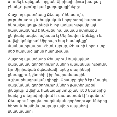
տուժել է այնքան, որքան Սիրիայի մյուս խաղաղ
բնակչությունը կամ քաղաքացիները։
Հաջորդ պատճառը Քեսաբի՝ հնագույն,
յուրահատուկ և հայկական կոլորիտով հարուստ
ենթամշակույթ լինելն է։ Իր առկայությամբ այն
հարստացնում է ինչպես հայկական սփյուռքն
ընդհանրապես, այնպես էլ Մերձավոր Արևելքի և
ավելի կոնկրետ՝ Սիրիայի հայ համայնքը՝
մասնավորապես։ Հետևաբար, Քեսաբի կորուստը
մեծ հարված կլինի հայությանը։
Հաջորդ պատճառը Քեսաբում ծավալված
ռազմական գործողությունների անակնկալությունն
էր։ Սիրիական ճգնաժամի երեք տարիների
ընթացքում, շնորհիվ իր ծայրամասային
աշխարհագրական դիրքի, Քեսաբը զերծ էր մնացել
ռազմական գործողությունների թատերաբեմ
լինելուց։ Ավելին, հակամարտության թեժ կետերից
հայերը տեղափոխվում և ապաստան էին գտնում
Քեսաբում՝ որպես ռազմական գործողություններից
հեռու և համեմատաբար ավելի ապահով
բնակավայր։