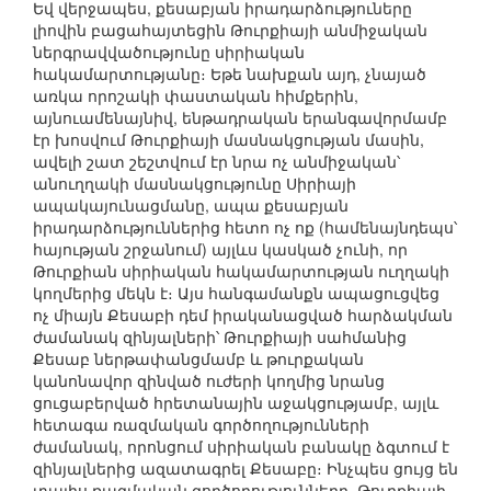
Եվ վերջապես, քեսաբյան իրադարձություները
լիովին բացահայտեցին Թուրքիայի անմիջական
ներգրավվածությունը սիրիական
հակամարտությանը։ Եթե նախքան այդ, չնայած
առկա որոշակի փաստական հիմքերին,
այնուամենայնիվ, ենթադրական երանգավորմամբ
էր խոսվում Թուրքիայի մասնակցության մասին,
ավելի շատ շեշտվում էր նրա ոչ անմիջական՝
անուղղակի մասնակցությունը Սիրիայի
ապակայունացմանը, ապա քեսաբյան
իրադարձություններից հետո ոչ ոք (համենայնդեպս՝
հայության շրջանում) այլևս կասկած չունի, որ
Թուրքիան սիրիական հակամարտության ուղղակի
կողմերից մեկն է։ Այս հանգամանքն ապացուցվեց
ոչ միայն Քեսաբի դեմ իրականացված հարձակման
ժամանակ զինյալների՝ Թուրքիայի սահմանից
Քեսաբ ներթափանցմամբ և թուրքական
կանոնավոր զինված ուժերի կողմից նրանց
ցուցաբերված հրետանային աջակցությամբ, այլև
հետագա ռազմական գործողությունների
ժամանակ, որոնցում սիրիական բանակը ձգտում է
զինյալներից ազատագրել Քեսաբը։ Ինչպես ցույց են
տալիս ռազմական գործողությունները, Թուրքիայի