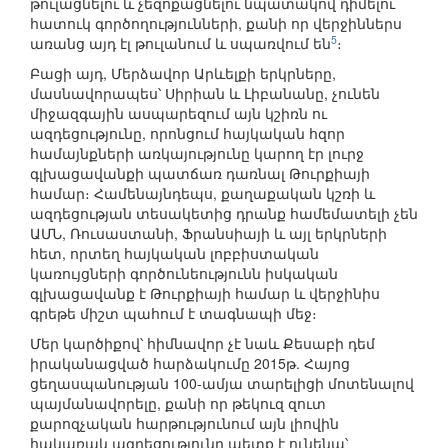
թուլացնելու և չեզոքացնելու նպատակով դիմելու
հատուկ գործողությունների, քանի որ վերջիններս
5
առանց այդ էլ թուլանում և սպառվում են
։
Բացի այդ, Մերձավոր Արևելքի երկրները,
մասնավորապես՝ Սիրիան և Լիբանանը, չունեն
միջազգային ասպարեզում այն կշիռն ու
ազդեցությունը, որոնցում հայկական հզոր
համայնքների առկայությունը կարող էր լուրջ
գլխացավանքի պատճառ դառնալ Թուրքիայի
համար։ Համենայնդեպս, քաղաքական կշռի և
ազդեցության տեսակետից դրանք համեմատելի չեն
ԱՄՆ, Ռուսաստանի, Ֆրանսիայի և այլ երկրների
հետ, որտեղ հայկական լոբբիստական
կառույցների գործունեությունն իսկական
գլխացավանք է Թուրքիայի համար և վերջինիս
գրեթե միշտ պահում է տագնապի մեջ։
Մեր կարծիքով՝ հիմնավոր չէ նաև Քեսաբի դեմ
իրականացված հարձակումը 2015թ. Հայոց
ցեղասպանության 100-ամյա տարելիցի մոտենալով
պայմանավորելը, քանի որ թեկուզ զուտ
քարոզչական հարթությունում այն լիովին
հակառակ ազդեցությունը պետք է ունենա՝