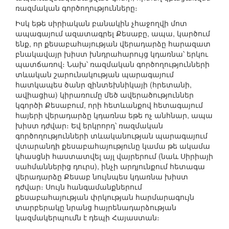
ռազմական գործողությունները։
Իսկ եթե սիրիական բանակին չհաջողվի մոտ
ապագայում ազատագրել Քեսաբը, ապա, կարծում
ենք, որ քեսաբահայության վերադարձը հարազատ
բնակավայր խիստ խնդրահարույց կդառնա՝ երկու
պատճառով։ Նախ՝ ռազմական գործողությունների
տևական շարունակության պարագայում
հատկապես ծանր զինտեխնիկայի (հրետանի,
ավիացիա) կիրառումը մեծ ավերածություններ
կգործի Քեսաբում, որի հետևանքով հետագայում
հայերի վերադարձը կդառնա եթե ոչ անհնար, ապա
խիստ դժվար։ Եվ երկրորդ՝ ռազմական
գործողությունների տևականության պարագայում
վտարանդի քեսաբահայությունը կամա թե ակամա
կհասցնի հաստատվել այլ վայրերում (նաև Սիրիայի
սահմաններից դուրս), ինչի արդյունքում հետագա
վերադարձը Քեսաբ նույնպես կդառնա խիստ
դժվար։ Սույն հանգամանքներում
քեսաբահայության փրկության հարմարագույն
տարբերակը նրանց հայրենադարձության
կազմակերպումն է դեպի Հայաստան։