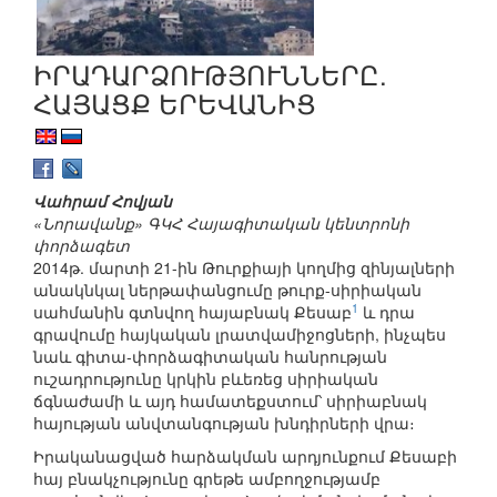
ԻՐԱԴԱՐՁՈՒԹՅՈՒՆՆԵՐԸ.
ՀԱՅԱՑՔ ԵՐԵՎԱՆԻՑ
Վահրամ Հովյան
«Նորավանք» ԳԿՀ Հայագիտական կենտրոնի
փորձագետ
2014թ. մարտի 21-ին Թուրքիայի կողմից զինյալների
անակնկալ ներթափանցումը թուրք-սիրիական
1
սահմանին գտնվող հայաբնակ Քեսաբ
և դրա
գրավումը հայկական լրատվամիջոցների, ինչպես
նաև գիտա-փորձագիտական հանրության
ուշադրությունը կրկին բևեռեց սիրիական
ճգնաժամի և այդ համատեքստում՝ սիրիաբնակ
հայության անվտանգության խնդիրների վրա։
Իրականացված հարձակման արդյունքում Քեսաբի
հայ բնակչությունը գրեթե ամբողջությամբ