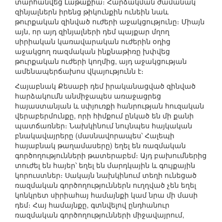
տարհանվեց Լաթաքիա։ Հարձակման ժամանակ
զինյալներն իրենց թիկունքին ունեին նաև
թուրքական զինված ուժերի աջակցությունը։ Միայն
այն, որ այդ զինյալների դեմ պայքար մղող
սիրիական կառավարական ուժերին օդից
աջակցող ռազմական ինքնաթիռը խփվեց
թուրքական ուժերի կողմից, այդ աջակցության
ամենապերճախոս վկայությունն է։
Հայաբնակ Քեսաբի դեմ իրականացված զինված
հարձակումն անմիջապես առաջացրեց
հայաստանյան և սփյուռքի հանրության հուզական
վերաբերմունքը, որի հիմքում ընկած են մի քանի
պատճառներ։ Նախկինում նույնպես հայկական
բնակավայրերը (մասնավորապես՝ Հալեպի
հայաբնակ թաղամասերը) եղել են ռազմական
գործողությունների թատերաբեմ։ Այդ բախումներից
տուժել են հայեր՝ եղել են մարդկային և գույքային
կորուստներ։ Սակայն նախկինում տեղի ունեցած
ռազմական գործողություններն ուղղված չեն եղել
կոնկրետ սիրիահայ համայնքի կամ նրա մի մասի
դեմ։ Հայ համայնքը, գտնվելով ընդհանուր
ռազմական գործողությունների միջավայրում,