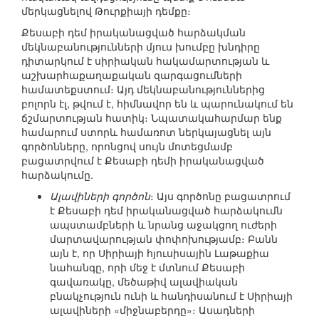
մերկացնելով Թուրքիայի դեմքը։
Քեսաբի դեմ իրականացված հարձակման
մեկնաբանությունների մյուս խումբը խնդիրը
դիտարկում է սիրիական հակամարտության և
աշխարհաքաղաքական զարգացումների
համատեքստում։ Այդ մեկնաբանություններից
բոլորն էլ, թվում է, հիմնավոր են և պարունակում են
ճշմարտության հատիկ։ Նպատակահարմար ենք
համարում ստորև համառոտ ներկայացնել այն
գործոնները, որոնցով սույն մոտեցմամբ
բացատրվում է Քեսաբի դեմի իրականացված
հարձակումը.
Ալավիների գործոն
։ Այս գործոնը բացատրում
է Քեսաբի դեմ իրականացված հարձակումն
ապստամբների և նրանց աջակցող ուժերի
մարտավարության փոփոխությամբ։ Բանն
այն է, որ Սիրիայի հյուսիսային Լաթաքիա
նահանգը, որի մեջ է մտնում Քեսաբի
գավառակը, մեծաթիվ ալավիական
բնակչություն ունի և հանդիսանում է Սիրիայի
ալավիների «միջնաբերդը»։ Ասադների