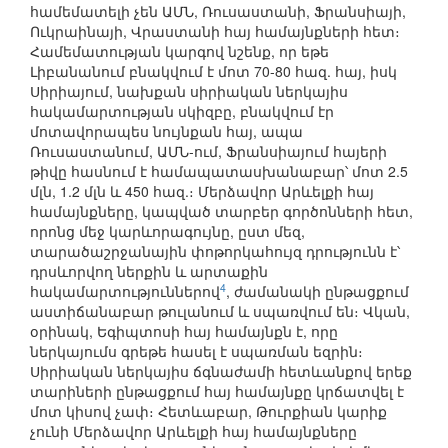
համեմատելի չեն ԱՄՆ, Ռուսաստանի, Ֆրանսիայի,
Ուկրաինայի, Վրաստանի հայ համայնքների հետ։
Համեմատության կարգով նշենք, որ եթե
Լիբանանում բնակվում է մոտ 70-80 հազ. հայ, իսկ
Սիրիայում, նախքան սիրիական ներկայիս
հակամարտության սկիզբը, բնակվում էր
մոտավորապես նույնքան հայ, ապա
Ռուսաստանում, ԱՄՆ-ում, Ֆրանսիայում հայերի
թիվը հասնում է համապատասխանաբար՝ մոտ 2.5
մլն, 1.2 մլն և 450 հազ.։ Մերձավոր Արևելքի հայ
համայնքները, կապված տարբեր գործոնների հետ,
որոնց մեջ կարևորագույնը, ըստ մեզ,
տարածաշրջանային փոթորկահույզ դրությունն է՝
դրսևորվող ներքին և արտաքին
4
հակամարտություններով
, ժամանակի ընթացքում
աստիճանաբար թուլանում և սպառվում են։ Վկան,
օրինակ, Եգիպտոսի հայ համայնքն է, որը
ներկայումս գրեթե հասել է սպառման եզրին։
Սիրիական ներկայիս ճգնաժամի հետևանքով երեք
տարիների ընթացքում հայ համայնքը կրճատվել է
մոտ կիսով չափ։ Հետևաբար, Թուրքիան կարիք
չունի Մերձավոր Արևելքի հայ համայնքները