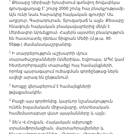
1
Քեսաբը Սիրիայի հյուսիսում գտնվող ծովափնյա
գյուղաքաղաք է՝ շուրջ 2000 շունչ հայ բնակչությամբ։
Այն ունի նաև հարակից հայկական գյուղեր՝ Սև
աղբյուր, Գարադուրան, Տյուզաղաճ և այլն։ Քեսաբը
հնագույն հայկական բնակավայրերից մեկն է
Մերձավոր Արևելքում։ Հայերն այստեղ բնակություն
են հաստատել դեռևս Տիգրան Մեծի (մ.թ.ա. 95-
55թթ.) ժամանակաշրջանից։
2
Ի տարբերություն աշխարհի մյուս
տարածաշրջանների (Ամերիկա, Եվրոպա, ԱՊՀ կամ
հետխորհրդային տարածք) հայ համայնքների,
որոնց պարագայում ուծացման գործընթաց-ներն
ավելի արագ են ընթանում։
3
Խոսքը վերաբերում է համայնքների
թվաքանակին։
4
Բացի այս գործոնից, կարևոր նշանակություն
ունեն իսլամական միջավայրը, տնտեսական
համեմատաբար վատ պայմանները և այլն։
5
Տե՛ս Վ.Հովյան, Հայկական սփյուռքի
տրանսֆորմացիան. մարտահրավերներ և
հնարավորություններ, «Գլոբուս» վերլուծական