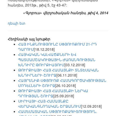
հանդես, 2013թ., թիվ 5, էջ 43-47:
«Գլոբուս» վերլուծական հանդես, թիվ 4, 2014
դեպի ետ
Հեղինակի այլ նյութեր
ՀԱՅ ԻՆՔՆՈՒԹՅՈՒՆԸ ՍՓՅՈՒՌՔՈՒՄ 21-ՐԴ
ԴԱՐՈՒՄ
[18.12.2018]
ՀԱՅԿԱԿԱՆ ԿԱԼՎԱԾՔՆԵՐԻ ԵՎ
ՊԱՏՄԱՄՇԱԿՈՒԹԱՅԻՆ ԺԱՌԱՆԳՈՒԹՅԱՆ
ԽՆԴԻՐԸ ԹՈՒՐՔԻԱՅՈՒՄ
[03.12.2018]
ԹՈՒՐՔԻԱՅԻ ՀԱՅ ՀԱՄԱՅՆՔԻ ՏՆՏԵՍԱԿԱՆ
ԽՆԴԻՐՆԵՐԻ ՇՈՒՐՋ
[06.11.2018]
ՀԱՅՐԵՆԻՔ-ՍՓՅՈՒՌՔ ՀԱՄԱԳՈՐԾԱԿՑՈՒԹՅԱՆ
ՄՈԴԵԼՆԵՐԻ ՇՈՒՐՋ
[26.10.2018]
ԹՈՒՐՔԻԱՅԻ ՀԱՅ ՀԱՄԱՅՆՔԻ ՆԵՐԿԱ
ԴՐՈՒԹՅԱՆ ՇՈՒՐՋ
[25.09.2018]
ՍԻՐԻԱՅԻ ՀԱՅ ՀԱՄԱՅՆՔԸ
ՎԵՐԱԿԱՆԳՆՈՂԱԿԱՆ ՇՐՋԱՆՈՒՄ
[12.09.2018]
ՀԱՄԵՄԱՏԱԿԱՆ ՍՓՅՈՒՌՔԱԳԻՏՈՒԹՅՈՒՆ.