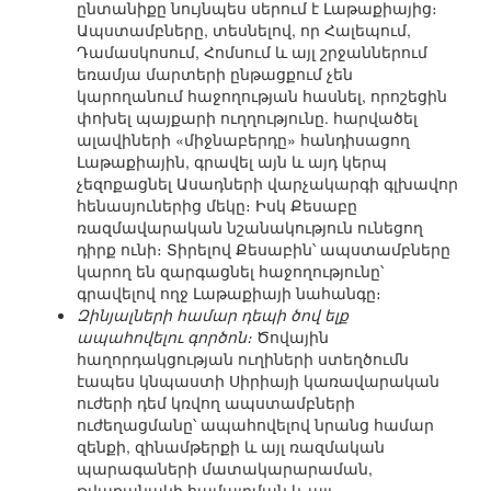
ընտանիքը նույնպես սերում է Լաթաքիայից։
Ապստամբները, տեսնելով, որ Հալեպում,
Դամասկոսում, Հոմսում և այլ շրջաններում
եռամյա մարտերի ընթացքում չեն
կարողանում հաջողության հասնել, որոշեցին
փոխել պայքարի ուղղությունը. հարվածել
ալավիների «միջնաբերդը» հանդիսացող
Լաթաքիային, գրավել այն և այդ կերպ
չեզոքացնել Ասադների վարչակարգի գլխավոր
հենասյուներից մեկը։ Իսկ Քեսաբը
ռազմավարական նշանակություն ունեցող
դիրք ունի։ Տիրելով Քեսաբին՝ ապստամբները
կարող են զարգացնել հաջողությունը՝
գրավելով ողջ Լաթաքիայի նահանգը։
Զինյալների համար դեպի ծով ելք
ապահովելու գործոն։
Ծովային
հաղորդակցության ուղիների ստեղծումն
էապես կնպաստի Սիրիայի կառավարական
ուժերի դեմ կռվող ապստամբների
ուժեղացմանը՝ ապահովելով նրանց համար
զենքի, զինամթերքի և այլ ռազմական
պարագաների մատակարարաման,
թվաքանակի համալրման և այլ