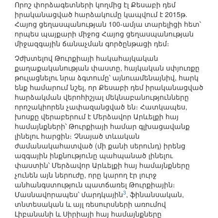
Որոշ փորձագետների կողմից էլ Քեսաբի դեմ
իրականացված հարձակումը կապվում է 2015թ.
Հայոց ցեղասպանության 100-ամյա տարելիցի հետ՝
որպես պայքարի միջոց Հայոց ցեղասպանության
միջազգային ճանաչման գործընթացի դեմ։
Չժխտելով Թուրքիայի հակահայկական
քաղաքականության փաստը, հայկական սփյուռքը
թուլացնելու նրա ձգտումը՝ այնուամենայնիվ, հարկ
ենք համարում նշել, որ Քեսաբի դեմ իրականացված
հարձակման վերոհիշյալ մեկնաբանությունները
որոշակիորեն չափազանցված են։ Հատկապես,
խոսքը վերաբերում է Մերձավոր Արևելքի հայ
համայնքների՝ Թուրքիայի համար գլխացավանք
լինելու հարցին։ Չնայած տևական
ժամանակահատված (մի քանի սերունդ) իրենց
ազգային ինքնությունը պահպանած լինելու
փաստին՝ Մերձավոր Արևելքի հայ համայնքները
չունեն այն ներուժը, որը կարող էր լուրջ
անհանգստություն պատճառել Թուրքիային։
3
Մասնավորապես՝ մարդկային
, ֆինանսական,
տնտեսական և այլ ռեսուրսների առումով
Լիբանանի և Սիրիայի հայ համայնքները