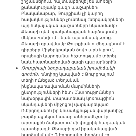
շրջաններում, հայտնաբերվել են ահռելի
քանակությամբ գազի պաշարներ։
Բնականաբար, Թուրքիան չի կարող
հավակնություններ չունենալ էներգակիրների
այդ հսկայական պաշարների նկատմամբ։
Քեսաբի դեմ իրականացված հարձակումը
մեկնաբանվում է նաև այս տեսակետից.
Քեսաբի գրավմամբ Թուրքիան ուժեղացնում է
դիրքերը Միջերկրական ծովի արևելքում,
որպեսզի կարողանա հեշտությամբ տիրել
նաև հայտնաբերված գազի պաշարներին։
Թուրքիայի ներքաղաքական իրավիճակի
գործոն
։ Խնդիրը կապված է Թուրքիայում
տեղի ունեցած տեղական
ինքնակառավարման մարմինների
ընտրությունների հետ։ Ընտրությունների
նախօրյակին տարատեսակ կոռուպցիոն
սկանդալների միջոցով վարկաբեկված
Ռ.Էրդողանին իր կուսակցության վարկանիշը
բարձրացնելու համար անհրաժեշտ էր
արտաքին ճակատում մի փոքրիկ հաղթական
պատերազմ։ Քեսաբի դեմ իրականացված
հարձակմամբ Ռ.Էրդողանը փորձում էր,