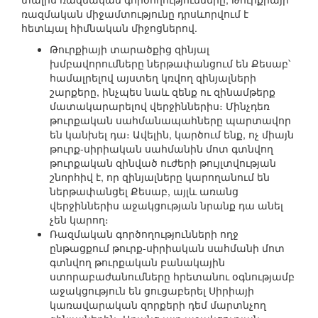
ռազմական միջամտությունը դրսևորվում է
հետևյալ հիմնական միջոցներով.
Թուրքիայի տարածքից զինյալ
խմբավորումները ներթափանցում են Քեսաբ՝
համալրելով այստեղ կռվող զինյալների
շարքերը, ինչպես նաև զենք ու զինամթերք
մատակարարելով վերջիններիս։ Մինչդեռ
թուրքական սահմանապահները պարտավոր
են կանխել դա։ Ավելին, կարծում ենք, ոչ միայն
թուրք-սիրիական սահմանին մոտ գտնվող
թուրքական զինված ուժերի թույլտվության
շնորհիվ է, որ զինյալները կարողանում են
ներթափանցել Քեսաբ, այլև առանց
վերջիններիս աջակցության նրանք դա անել
չեն կարող։
Ռազմական գործողությունների ողջ
ընթացքում թուրք-սիրիական սահմանի մոտ
գտնվող թուրքական բանակային
ստորաբաժանումները հրետանու օգնությամբ
աջակցություն են ցուցաբերել Սիրիայի
կառավարական զորքերի դեմ մարտնչող