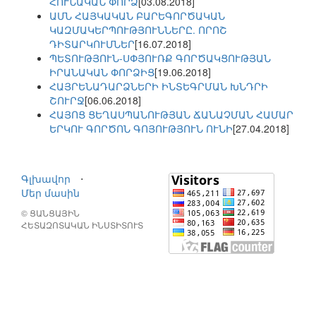
ՀՈՒՆԱԿԱՆ ՓՈՐՁ
[03.08.2018]
ԱՄՆ ՀԱՅԿԱԿԱՆ ԲԱՐԵԳՈՐԾԱԿԱՆ
ԿԱԶՄԱԿԵՐՊՈՒԹՅՈՒՆՆԵՐԸ. ՈՐՈՇ
ԴԻՏԱՐԿՈՒՄՆԵՐ
[16.07.2018]
ՊԵՏՈՒԹՅՈՒՆ-ՍՓՅՈՒՌՔ ԳՈՐԾԱԿՑՈՒԹՅԱՆ
ԻՐԱՆԱԿԱՆ ՓՈՐՁԻՑ
[19.06.2018]
ՀԱՅՐԵՆԱԴԱՐՁՆԵՐԻ ԻՆՏԵԳՐՄԱՆ ԽՆԴՐԻ
ՇՈՒՐՋ
[06.06.2018]
ՀԱՅՈՑ ՑԵՂԱՍՊԱՆՈՒԹՅԱՆ ՃԱՆԱՉՄԱՆ ՀԱՄԱՐ
ԵՐԿՈՒ ԳՈՐԾՈՆ ԳՈՅՈՒԹՅՈՒՆ ՈՒՆԻ
[27.04.2018]
Գլխավոր
⋅
Մեր մասին
© ՑԱՆՑԱՅԻՆ
ՀԵՏԱԶՈՏԱԿԱՆ ԻՆՍՏԻՏՈՒՏ