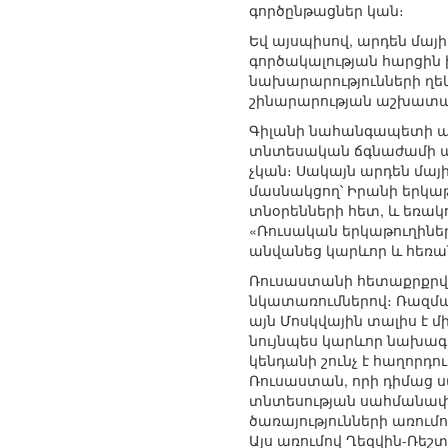
գործընթացներ կան։
Եվ այսպիսով, արդեն մա
գործակալության հարցին
նախարարությունների ղե
շինարարության աշխատա
Գիլանի նահանգապետի պա
տնտեսական ճգնաժամի պ
չկան։ Սակայն արդեն մա
մասնակցող՝ Իրանի երկա
տնօրենների հետ, և եռակ
«Ռուսական երկաթուղինե
անվանեց կարևոր և հեռա
Ռուսաստանի հետաքրքրվա
նկատառումներով։ Ռազմա
այն Մոսկվային տալիս է
նույնպես կարևոր նախագի
կենդանի շունչ է հաղորդո
Ռուսաստան, որի դիմաց 
տնտեսության սահմանափա
ծառայությունների առումո
Այս առումով Ղեզվին-Ռե