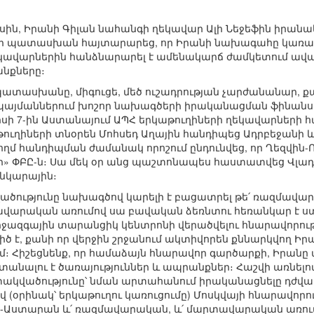
յիսին, Իրանի Գիլան նահանգի ղեկավար Ալի Նեջեֆին իր
 ի պատասխան հայտարարեց, որ Իրանի նախագահը կառավա
կավարներին հանձնարարել է ամենակարճ ժամկետում ավ
նքները։
տասխանը, միգուցե, մեծ ուշադրության չարժանանար, քա
այմաններում խոշոր նախագծերի իրականացման ֆինանս
յիսի 7-ին Աստանայում ԱՊՀ երկաթուղիների ղեկավարների
թուղիների տնօրեն Մոհսեդ Աղային հանդիպեց Ադրբեջանի 
ողմ հանդիպման ժամանակ որոշում ընդունվեց, որ Ղեզվին-
ր» ՓԲԸ-ն։ Սա մեկ օր անց պաշտոնապես հաստատվեց Վլադի
նկարային։
ծությունը նախագծով կարելի է բացատրել թե՛ ռազմավ
վարական առումով սա բավական ձեռնտու հեռանկար է ստ
 միջազգային տարանցիկ կենտրոնի վերածվելու հնարավորո
ծ է, քանի որ վերջին շրջանում ակտիվորեն քննարկվող Ի
ւմ։ Հիշեցնենք, որ համաձայն հնարավոր գարծարքի, Իրանը 
ստանալու է ծառայություններ և ապրանքներ։ Հաշվի առնե
կվածությունը՝ նման արտահանում իրականացնելը դժվար
վ (օրինակ՝ երկաթուղու կառուցումը) Մոսկվայի հնարավորո
շտ-Աստարան և՛ ռազմավարական, և՛ մարտավարական առու