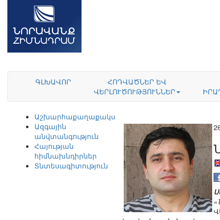
ԳԼԽԱՎՈՐ
ՀՈԴՎԱԾՆԵՐ ԵՎ
ՎԵՐԼՈՒԾՈՒԹՅՈՒՆՆԵՐ
ԻՐԱ
Աշխարհաքաղաքականություն
Ազգային
2
անվտանգություն
Հայության
հիմնախնդիրներ
Տնտեսագիտություն
Ս
«
Վ