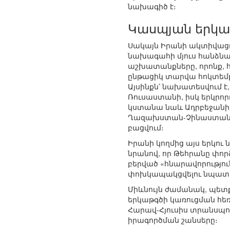
նախագիծ է։
Կասպյան երկա
Սակայն Իրանի ակտիվացո
նախագահի մյուս հանձն
աշխատանքները, որոնք,
ընթացիկ տարվա հոկտեմբե
Այսինքն՝ նախատեսվում է
Ռուսաստանի, իսկ երկրո
կստանա նաև Ադրբեջանի 
Ղազախստան-Չինաստան եր
բացվում։
Իրանի կողմից այս երկո
նրանով, որ Թեհրանը փոր
բերված «հնարավորությո
փոխկապակցվելու նպատ
Միևնույն ժամանակ, պետք
երկաթգծի կառուցման հեռ
Հարավ-Հյուսիս տրանսպոր
իրագործման շանսերը։