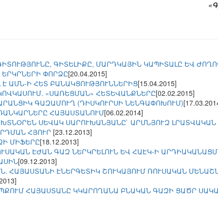
«Գ
ԳԻՏՈՒԹՅՈՒՆԸ, ԳԻՏԵԼԻՔԸ, ՄԱՐԴԿԱՅԻՆ ԿԱՊԻՏԱԼԸ ԵՎ ԺՈՂ
 ԵՐԿՐՆԵՐԻ ՓՈՐՁԸ
[20.04.2015]
 Է ԱՄՆ-Ի ՀԵՏ ԲԱՆԱԿՑՈՒԹՅՈՒՆՆԵՐԻՑ
[15.04.2015]
ԿՈՎԿԱՍՈՒՄ. «ՍԱՌԵՑՄԱՆ» ՀԵՏԵՎԱՆՔՆԵՐԸ
[02.02.2015]
ՏԱՐԱՆՑԻԿ ԳԱԶԱՄՈՒՂ (ԴԻՍԿՈՒՐՍԻ ՆԵՆԳԱՓՈԽՈՒՄ)
[17.03.201
ՌԱՆԿԱՐՆԵՐԸ ՀԱՅԱՍՏԱՆՈՒՄ
[06.02.2014]
ՈԽՏՆՕՐԵՆ ՍԵՎԱԿ ՍԱՐՈՒԽԱՆՅԱՆԸ` ԱՐՄՆՅՈՒԶ ԼՐԱՏՎԱԿԱՆ
ՐԴՄԱՆ ՀՅՈՒՐ
[23.12.2013]
ԶԻ ՄԻՖԵՐԸ
[18.12.2013]
ՈՒՍԱԿԱՆ ԷԺԱՆ ԳԱԶ ՆԵՐԿՐԵԼՈՒՆ ԵՎ ՀԱԷԿ-Ի ԱՐԴԻԱԿԱՆԱՑ
ԱՍԻՆ
[09.12.2013]
Ն. ՀԱՅԱՍՏԱՆԻ ԷՆԵՐԳԵՏԻԿ ՇՈՒԿԱՅՈՒՄ ՌՈՒՍԱԿԱՆ ՄԵՆԱՇ
.2013]
ԵՊՔՈՒՄ ՀԱՅԱՍՏԱՆԸ ԿԿԱՐՈՂԱՆԱ ԲՆԱԿԱՆ ԳԱԶԻ ՑԱԾՐ ՍԱԿ