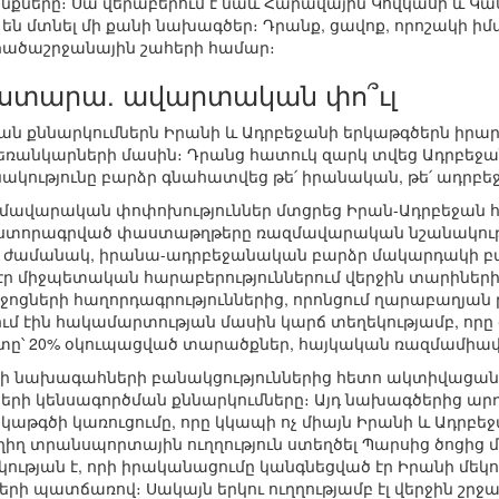
ները։ Սա վերաբերում է նաև Հարավային Կովկասի և Կա
են մտնել մի քանի նախագծեր։ Դրանք, ցավոք, որոշակի ի
արածաշրջանային շահերի համար։
Աստարա. ավարտական փո՞ւլ
ան քննարկումներն Իրանի և Ադրբեջանի երկաթգծերն իր
հեռանկարների մասին։ Դրանց հատուկ զարկ տվեց Ադրբեջ
ակությունը բարձր գնահատվեց թե՛ իրանական, թե՛ ադրբե
ռազմավարական փոփոխություններ մտցրեց Իրան-Ադրբեջան հա
 ստորագրված փաստաթղթերը ռազմավարական նշանակություն
ւյն ժամանակ, իրանա-ադրբեջանական բարձր մակարդակի բա
լ էր միջպետական հարաբերություններում վերջին տարինե
ցների հաղորդագրություններից, որոնցում ղարաբաղյան թ
մ էին հակամարտության մասին կարճ տեղեկությամբ, որը 
՝ 20% օկուպացված տարածքներ, հայկական ռազմամիավո
անի նախագահների բանակցություններից հետո ակտիվացան 
րի կենսագործման քննարկումները։ Այդ նախագծերից արդ
աթգծի կառուցումը, որը կկապի ոչ միայն Իրանի և Ադրբեջ
իղ տրանսպորտային ուղղություն ստեղծել Պարսից ծոցից մի
կության է, որի իրականացումը կանգնեցված էր Իրանի մ
երի պատճառով։ Սակայն երկու ուղղությամբ էլ վերջին շրջ