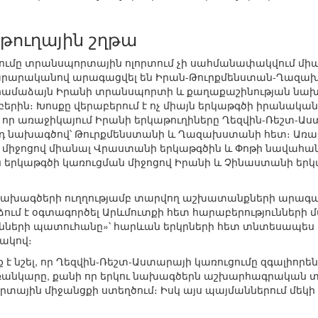
թուղային շղթա
ւմը տրանսպորտային ոլորտում չի սահմանափակվում միա
արարականով արագացվել են Իրան-Թուրքմենստան-Ղազախ
 համաձայն Իրանի տրանսպորտի և քաղաքաշինության նա
րին։ Խոսքը վերաբերում է ոչ միայն երկաթգծի իրանական
, որ առաջիկայում Իրանի երկաթուղիները Ղեզվին-Ռեշտ-Ա
րդ նախագծով՝ Թուրքմենստանի և Ղազախստանի հետ։ Առաջ
միջոցով միանալ Վրաստանի երկաթգծին և Փոթի նավահանգ
կաթգծի կառուցման միջոցով Իրանի և Չինաստանի երկաթ
ւ նախագծերի ուղղությամբ տարվող աշխատանքների արագ
ձում է օգտագործել Արևմուտքի հետ հարաբերությունների
ւնների պատուհանը»՝ հարևան երկրների հետ տնտեսապե
ակով։
 է նշել, որ Ղեզվին-Ռեշտ-Աստարայի կառուցումը զգալիոր
անկարը, քանի որ երկու նախագծերն աշխարհագրական տեսան
տային միջանցքի ստեղծում։ Իսկ այս պայմաններում մեկի