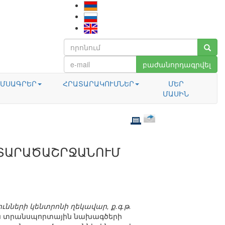
բաժանորդագրվել
ՄՍԱԳՐԵՐ
ՀՐԱՏԱՐԱԿՈՒՄՆԵՐ
ՄԵՐ
ՄԱՍԻՆ
 ՏԱՐԱԾԱՇՐՋԱՆՈՒՄ
ների կենտրոնի ղեկավար, ք.գ.թ.
յան տրանսպորտային նախագծերի