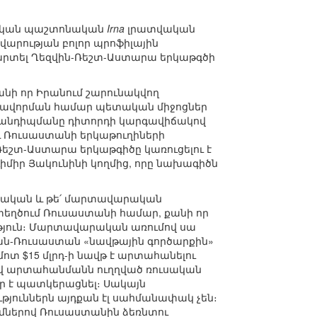
անական պաշտոնական
Irna
լրատվական
րության բոլոր պրոֆիլային
արտել Ղեզվին-Ռեշտ-Աստարա երկաթգծի
նի որ Իրանում շարունակվող
ավորման համար պետական միջոցներ
 հանդիպմանը դիտորդի կարգավիճակով
և Ռուսաստանի երկաթուղիների
Ռեշտ-Աստարա երկաթգիծը կառուցելու է
միր Յակունինի կողմից, որը նախագիծն
արական և թե՛ մարտավարական
եղծում Ռուսաստանի համար, քանի որ
ւթյուն։ Մարտավարական առումով սա
րան-Ռուսաստան «նավթային գործարքին»
մոտ $15 մլրդ-ի նավթ է արտահանելու
լով արտահանմանն ուղղված ռուսական
 է պատկերացնել։ Սակայն
ւթյուններն այդքան էլ սահմանափակ չեն։
մներով Ռուսաստանին ձեռնտու