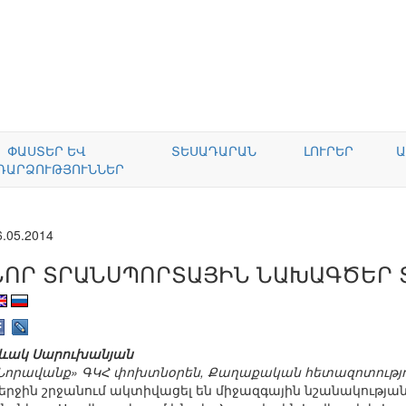
ՓԱՍՏԵՐ ԵՎ
ՏԵՍԱԴԱՐԱՆ
ԼՈՒՐԵՐ
Ա
ԴԱՐՁՈՒԹՅՈՒՆՆԵՐ
6.05.2014
ՆՈՐ ՏՐԱՆՍՊՈՐՏԱՅԻՆ ՆԱԽԱԳԾԵՐ
ևակ Սարուխանյան
Նորավանք» ԳԿՀ փոխտնօրեն, Քաղաքական հետազոտություն
երջին շրջանում ակտիվացել են միջազգային նշանակութ