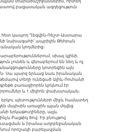
սպյան տարածաշրջաններին, որտեղ
մաստով բացասական ազդեցություն
ար հետ կապող Ղեզվին-Ռեշտ-Աստարա
անի նախագահի՝ ապրիլին Թեհրան
ջանական կողմերից։
րաբերություններում, սխալ կլինի,
 չունեն և վերաբերում են նեղ և ոչ
նակցությունները կոտրեցին այն
րին։ Սա պարզ երևաց նաև իրանական
եմայով տեղի ունեցած Ալիև-Ռուհանի
գրեթե բառացիորեն կրկնում էր
րումներ և 1 միլիոն փախստական։
երկու պետությունների միջև համատեղ
են մայիսին առաջին պլան մղվեց
անի երկաթուղիները, այլև
նչև Բալթիկ ծով։ Իր բնույթով
եկուսացման և իրանա-ադրբեջանական
անում որոշակի բարելավման