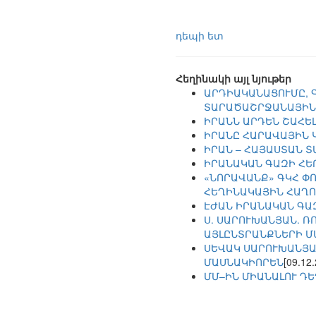
դեպի ետ
Հեղինակի այլ նյութեր
ԱՐԴԻԱԿԱՆԱՑՈՒՄԸ, 
ՏԱՐԱԾԱՇՐՋԱՆԱՅԻՆ
ԻՐԱՆՆ ԱՐԴԵՆ ՇԱՀԵԼ
ԻՐԱՆԸ ՀԱՐԱՎԱՅԻՆ 
ԻՐԱՆ – ՀԱՅԱՍՏԱՆ 
ԻՐԱՆԱԿԱՆ ԳԱԶԻ ՀԵ
«ՆՈՐԱՎԱՆՔ» ԳԿՀ Փ
ՀԵՂԻՆԱԿԱՅԻՆ ՀԱՂՈ
ԷԺԱՆ ԻՐԱՆԱԿԱՆ ԳԱ
Ս. ՍԱՐՈՒԽԱՆՅԱՆ. Ռ
ԱՅԼԸՆՏՐԱՆՔՆԵՐԻ Մ
ՍԵՎԱԿ ՍԱՐՈՒԽԱՆՅԱ
ՄԱՍՆԱԿԻՈՐԵՆ
[09.12
ՄՄ–ԻՆ ՄԻԱՆԱԼՈՒ Դ