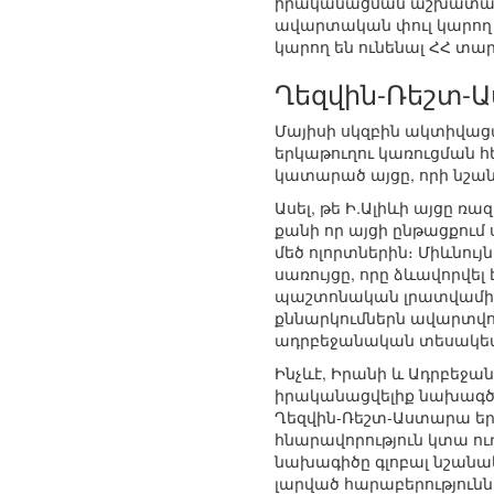
իրականացման աշխատանք
ավարտական փուլ կարող 
կարող են ունենալ ՀՀ տ
Ղեզվին-Ռեշտ-
Մայիսի սկզբին ակտիվաց
երկաթուղու կառուցման 
կատարած այցը, որի նշան
Ասել, թե Ի.Ալիևի այցը 
քանի որ այցի ընթացքում
մեծ ոլորտներին։ Միևնո
սառույցը, որը ձևավորվե
պաշտոնական լրատվամիջո
քննարկումներն ավարտվու
ադրբեջանական տեսակետը
Ինչևէ, Իրանի և Ադրբեջ
իրականացվելիք նախագծե
Ղեզվին-Ռեշտ-Աստարա երկ
հնարավորություն կտա ուղ
նախագիծը գլոբալ նշանա
լարված հարաբերությունն