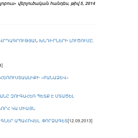
լոբուս» վերլուծական հանդես, թիվ 5, 2014
ՈՎՐԴԱԳՐՈՒԹՅԱՆ ԽՆԴԻՐՆԵՐԻ ԼՈՒԾՈՒՄԸ.
4]
 ՀԵՌՈՒՍՏԱԱԼԻՔԻ «ԲԱՆԱՁԵՎ»
ՄԱՆԸ ԶՈՒԳԱՀԵՌ ՊԵՏՔ Է ՄՏԱԾԵԼ
ՆՈՐՀ ԿԱ ՄԻԱՅՆ
ԱԳՆԵՐ ԱՊԱՀՈՎԵԼ. ՓՈՐՁԱԳԵՏ
[12.09.2013]