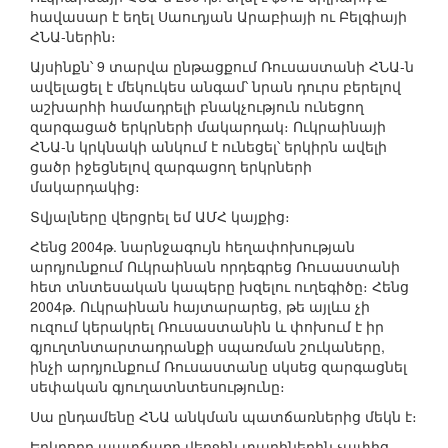
հավասար է եղել Սաուդյան Արաբիայի ու Բելգիայի
ՀՆԱ-ներին։
Այսինքն՝ 9 տարվա ընթացքում Ռուսաստանի ՀՆԱ-ն
ավելացել է մեկուկես անգամ՝ նրան դուրս բերելով
աշխարհի համադրելի բնակչություն ունեցող
զարգացած երկրների մակարդակ։ Ուկրաինայի
ՀՆԱ-ն կրկնակի անկում է ունեցել՝ երկիրն ավելի
ցածր իջեցնելով զարգացող երկրների
մակարդակից։
Տվյալները վերցրել եմ ԱՄՀ կայքից։
Հենց 2004թ. նարնջագույն հեղափոխության
արդյունքում Ուկրաինան որդեգրեց Ռուսաստանի
հետ տնտեսական կապերը խզելու ուղեգիծը։ Հենց
2004թ. Ուկրաինան հայտարարեց, թե այլևս չի
ուզում կերակրել Ռուսաստանին և փոխում է իր
գյուղտնտարտադրանքի սպառման շուկաները,
ինչի արդյունքում Ռուսաստանը սկսեց զարգացնել
սեփական գյուղատնտեսությունը։
Սա ընդամենը ՀՆԱ անկման պատճառներից մեկն է։
Երկրորդ պատճառը վերջին տարիներին չափից