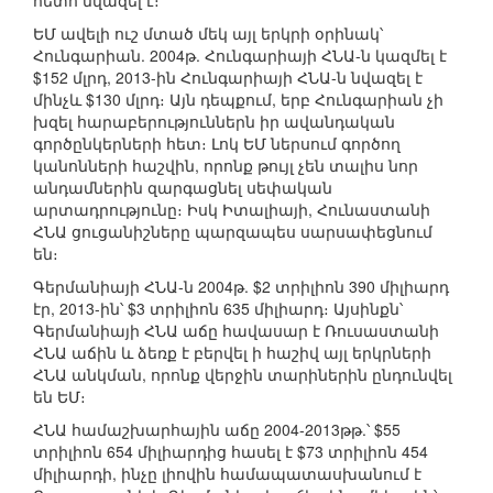
հետո նվազել է։
ԵՄ ավելի ուշ մտած մեկ այլ երկրի օրինակ՝
Հունգարիան. 2004թ. Հունգարիայի ՀՆԱ-ն կազմել է
$152 մլրդ, 2013-ին Հունգարիայի ՀՆԱ-ն նվազել է
մինչև $130 մլրդ։ Այն դեպքում, երբ Հունգարիան չի
խզել հարաբերություններն իր ավանդական
գործընկերների հետ։ Լոկ ԵՄ ներսում գործող
կանոնների հաշվին, որոնք թույլ չեն տալիս նոր
անդամներին զարգացնել սեփական
արտադրությունը։ Իսկ Իտալիայի, Հունաստանի
ՀՆԱ ցուցանիշները պարզապես սարսափեցնում
են։
Գերմանիայի ՀՆԱ-ն 2004թ. $2 տրիլիոն 390 միլիարդ
էր, 2013-ին՝ $3 տրիլիոն 635 միլիարդ։ Այսինքն՝
Գերմանիայի ՀՆԱ աճը հավասար է Ռուսաստանի
ՀՆԱ աճին և ձեռք է բերվել ի հաշիվ այլ երկրների
ՀՆԱ անկման, որոնք վերջին տարիներին ընդունվել
են ԵՄ։
ՀՆԱ համաշխարհային աճը 2004-2013թթ.՝ $55
տրիլիոն 654 միլիարդից հասել է $73 տրիլիոն 454
միլիարդի, ինչը լիովին համապատասխանում է