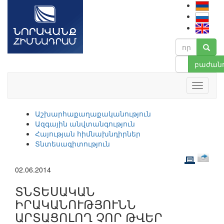
բաժանո
Աշխարհաքաղաքականություն
Ազգային անվտանգություն
Հայության հիմնախնդիրներ
Տնտեսագիտություն
02.06.2014
ՏՆՏԵՍԱԿԱՆ
ԻՐԱԿԱՆՈՒԹՅՈՒՆՆ
ԱՐՏԱՑՈԼՈՂ ՉՈՐ ԹՎԵՐ