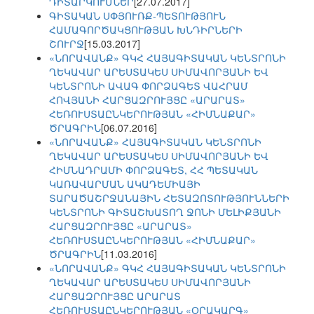
ԴԻՏԱՐԿՈՒՄՆԵՐ
[27.07.2017]
ԳԻՏԱԿԱՆ ՍՓՅՈՒՌՔ-ՊԵՏՈՒԹՅՈՒՆ
ՀԱՄԱԳՈՐԾԱԿՑՈՒԹՅԱՆ ԽՆԴԻՐՆԵՐԻ
ՇՈՒՐՋ
[15.03.2017]
«ՆՈՐԱՎԱՆՔ» ԳԿՀ ՀԱՅԱԳԻՏԱԿԱՆ ԿԵՆՏՐՈՆԻ
ՂԵԿԱՎԱՐ ԱՐԵՍՏԱԿԵՍ ՍԻՄԱՎՈՐՅԱՆԻ ԵՎ
ԿԵՆՏՐՈՆԻ ԱՎԱԳ ՓՈՐՁԱԳԵՏ ՎԱՀՐԱՄ
ՀՈՎՅԱՆԻ ՀԱՐՑԱԶՐՈՒՅՑԸ «ԱՐԱՐԱՏ»
ՀԵՌՈՒՍՏԱԸՆԿԵՐՈՒԹՅԱՆ «ՀԻՄՆԱՔԱՐ»
ԾՐԱԳՐԻՆ
[06.07.2016]
«ՆՈՐԱՎԱՆՔ» ՀԱՅԱԳԻՏԱԿԱՆ ԿԵՆՏՐՈՆԻ
ՂԵԿԱՎԱՐ ԱՐԵՍՏԱԿԵՍ ՍԻՄԱՎՈՐՅԱՆԻ ԵՎ
ՀԻՄՆԱԴՐԱՄԻ ՓՈՐՁԱԳԵՏ, ՀՀ ՊԵՏԱԿԱՆ
ԿԱՌԱՎԱՐՄԱՆ ԱԿԱԴԵՄԻԱՅԻ
ՏԱՐԱԾԱՇՐՋԱՆԱՅԻՆ ՀԵՏԱԶՈՏՈՒԹՅՈՒՆՆԵՐԻ
ԿԵՆՏՐՈՆԻ ԳԻՏԱՇԽԱՏՈՂ ՋՈՆԻ ՄԵԼԻՔՅԱՆԻ
ՀԱՐՑԱԶՐՈՒՅՑԸ «ԱՐԱՐԱՏ»
ՀԵՌՈՒՍՏԱԸՆԿԵՐՈՒԹՅԱՆ «ՀԻՄՆԱՔԱՐ»
ԾՐԱԳՐԻՆ
[11.03.2016]
«ՆՈՐԱՎԱՆՔ» ԳԿՀ ՀԱՅԱԳԻՏԱԿԱՆ ԿԵՆՏՐՈՆԻ
ՂԵԿԱՎԱՐ ԱՐԵՍՏԱԿԵՍ ՍԻՄԱՎՈՐՅԱՆԻ
ՀԱՐՑԱԶՐՈՒՅՑԸ ԱՐԱՐԱՏ
ՀԵՌՈՒՍՏԱԸՆԿԵՐՈՒԹՅԱՆ «ՕՐԱԿԱՐԳ»