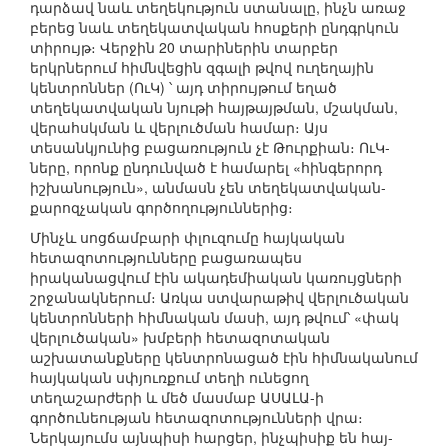
դարձավ նաև տեղեկություն ստանալը, ինչն առաջ
բերեց նաև տեղեկատվական հոսքերի ընդգրկուն
տիրույթ։ Վերջին 20 տարիներին տարբեր
երկրներում հիմնվեցին զգալի թվով ուղեղային
կենտրոններ (ՈւԿ) ՝ այդ տիրույթում եղած
տեղեկատվական նյութի հայթայթման, մշակման,
վերահսկման և վերլուծման համար։ Այս
տեսանկյունից բացառություն չէ Թուրքիան։ ՈւԿ-
ները, որոնք ընդունված է համարել «հինգերորդ
իշխանություն», անմասն չեն տեղեկատվական-
քարոզչական գործողություններից։
Մինչև սոցճամբարի փլուզումը հայկական
հետազոտությունները բացառապես
իրականացվում էին ակադեմիական կառույցների
շրջանակներում։ Առկա ստվարաթիվ վերլուծական
կենտրոնների հիմնական մասի, այդ թվում՝ «փակ
վերլուծական» խմբերի հետազոտական
աշխատանքները կենտրոնացած էին հիմնականում
հայկական սփյուռքում տեղի ունեցող
տեղաշարժերի և մեծ մասմաբ ԱՍԱԼԱ-ի
գործունեության հետազոտությունների վրա։
Ներկայումս այնպիսի հարցեր, ինչպիսիք են հայ-