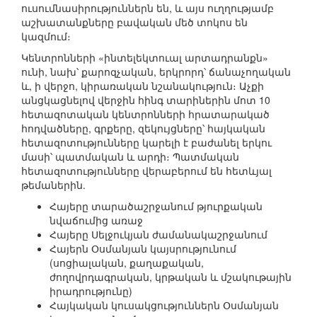
ուսումնասիրություններն են, և այս ուղղությամբ
աշխատանքները բավական մեծ տոկոս են
կազմում։
Կենտրոնների «ինտելեկտուալ արտադրանքն»
ունի, նախ՝ քարոզչական, երկրորդ՝ ճանաչողական
և, ի վերջո, կիրառական նշանակություն։ Աչքի
անցկացնելով վերջին հինգ տարիներին մոտ 10
հետազոտական կենտրոնների հրատարակած
հոդվածները, գրքերը, զեկույցները՝ հայկական
հետազոտությունները կարելի է բաժանել երկու
մասի՝ պատմական և արդի։ Պատմական
հետազոտությունները վերաբերում են հետևյալ
թեմաներին.
Հայերը տարածաշրջանում թյուրքական
նվաճումից առաջ
Հայերը Սելջուկյան ժամանակաշրջանում
Հայերն Օսմանյան կայսրությունում
(սոցիալական, քաղաքական,
ժողովրդագրական, կրթական և մշակութային
իրադրությունը)
Հայկական կուսակցություններն Օսմանյան