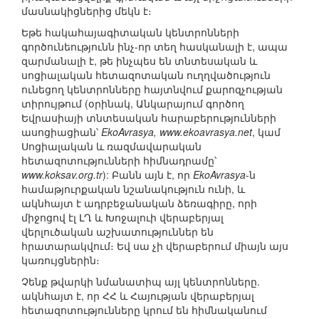
մասնակիցներից մեկն է։
Եթե հակահայագիտական կենտրոնների
գործունեությունն ինչ-որ տեղ հասկանալի է, ապա
զարմանալի է, թե ինչպես են տնտեսական և
սոցիալական հետազոտական ուղղվածություն
ունեցող կենտրոնները հայտնվում քարոզչության
տիրույթում (օրինակ, Անկարայում գործող
Եվրասիայի տնտեսական հարաբերությունների
ասոցիացիան՝
EkoAvrasya, www.ekoavrasya.net
, կամ
Սոցիալական և ռազմավարական
հետազոտությունների հիմնադրամը՝
www.koksav.org.tr
): Բանն այն է, որ
EkoAvrasya
-ն
համաթյուրքական նշանակություն ունի, և
ակնհայտ է ադրբեջանական ձեռագիրը, որի
միջոցով էլ ԼՂ և Խոջալուի վերաբերյալ
վերլուծական աշխատություններ են
հրատարակվում։ Եվ սա չի վերաբերում միայն այս
կառույցներին։
Չենք թվարկի նմանատիպ այլ կենտրոնները.
ակնհայտ է, որ ՀՀ և Հայության վերաբերյալ
հետազոտությունները կրում են հիմնականում