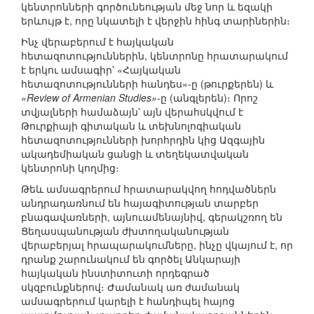
կենտրոնների գործունեության մեջ նոր և եզակի
երևույթ է, որը նկատելի է վերջին հինգ տարիներին։
Ինչ վերաբերում է հայկական
հետազոտություններին, կենտրոնը հրատարակում
է երկու ամսագիր՝ «Հայկական
հետազոտությունների հանդես»-ը (թուրքերեն) և
«Review of Armenian Studies»
-ը (անգլերեն)։ Որոշ
տվյալների համաձայն՝ այն վերահսկվում է
Թուրքիայի գիտական և տեխնոլոգիական
հետազոտությունների խորհրդին կից Ազգային
ակադեմիական ցանցի և տեղեկատվական
կենտրոնի կողմից։
Թեև ամսագրերում հրատարակվող հոդվածներն
անդրադառնում են հայագիտության տարբեր
բնագավառների, այնուամենայնիվ, գերակշռող են
Ցեղասպանության ժխտողականության
վերաբերյալ հրապարակումները, ինչը վկայում է, որ
դրանք շարունակում են գործել Անկարայի
հայկական ինստիտուտի որդեգրած
սկզբունքներով։ Ժամանակ առ ժամանակ
ամսագրերում կարելի է հանդիպել հայոց