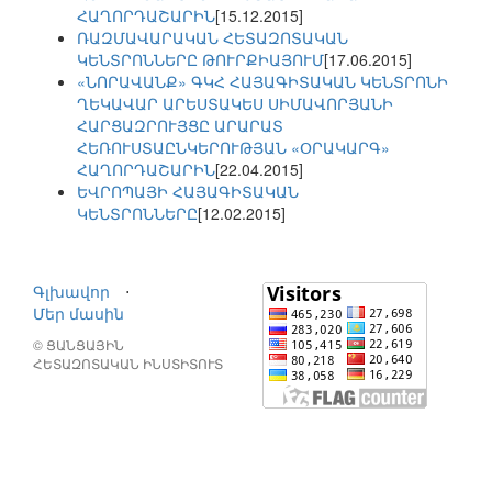
ՀԱՂՈՐԴԱՇԱՐԻՆ
[15.12.2015]
ՌԱԶՄԱՎԱՐԱԿԱՆ ՀԵՏԱԶՈՏԱԿԱՆ
ԿԵՆՏՐՈՆՆԵՐԸ ԹՈՒՐՔԻԱՅՈՒՄ
[17.06.2015]
«ՆՈՐԱՎԱՆՔ» ԳԿՀ ՀԱՅԱԳԻՏԱԿԱՆ ԿԵՆՏՐՈՆԻ
ՂԵԿԱՎԱՐ ԱՐԵՍՏԱԿԵՍ ՍԻՄԱՎՈՐՅԱՆԻ
ՀԱՐՑԱԶՐՈՒՅՑԸ ԱՐԱՐԱՏ
ՀԵՌՈՒՍՏԱԸՆԿԵՐՈՒԹՅԱՆ «ՕՐԱԿԱՐԳ»
ՀԱՂՈՐԴԱՇԱՐԻՆ
[22.04.2015]
ԵՎՐՈՊԱՅԻ ՀԱՅԱԳԻՏԱԿԱՆ
ԿԵՆՏՐՈՆՆԵՐԸ
[12.02.2015]
Գլխավոր
⋅
Մեր մասին
© ՑԱՆՑԱՅԻՆ
ՀԵՏԱԶՈՏԱԿԱՆ ԻՆՍՏԻՏՈՒՏ