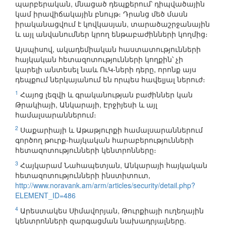
պարբերական, մնացած դեպքերում՝ դիպվածային
կամ իրավիճակային բնույթ։ Դրանց մեծ մասն
իրականացվում է կովկասյան, տարածաշրջանային
և այլ անվանումներ կրող ենթաբաժինների կողմից։
Այսպիսով, ակադեմիական հաստատությունների
հայկական հետազոտությունների կողքին՝ չի
կարելի անտեսել նաև ՈւԿ-ների դերը, որոնք այս
դեպքում ներկայանում են որպես հավելյալ ներուժ։
1
Հայոց լեզվի և գրականության բաժիններ կան
Թրակիայի, Անկարայի, Էրջիյեսի և այլ
համալսարաններում։
2
Սաքարիայի և Աթաթյուրքի համալսարաններում
գործող թուրք-հայկական հարաբերությունների
հետազոտությունների կենտրոնները։
3
Հայկարամ Նահապետյան, Անկարայի հայկական
հետազոտությունների ինստիտուտ,
http://www.noravank.am/arm/articles/security/detail.php?
ELEMENT_ID=486
4
Արեստակես Սիմավորյան, Թուրքիայի ուղեղային
կենտրոնների զարգացման նախադրյալները.