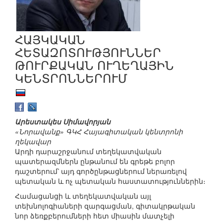
ՀԱՅԿԱԿԱՆ
ՀԵՏԱԶՈՏՈՒԹՅՈՒՆՆԵՐ
ԹՈՒՐՔԱԿԱՆ ՈՒՂԵՂԱՅԻՆ
ԿԵՆՏՐՈՆՆԵՐՈՒՄ
Արեստակես Սիմավորյան
«Նորավանք» ԳԿՀ Հայագիտական կենտրոնի
ղեկավար
Արդի դարաշրջանում տեղեկատվական
պատերազմներն ընթանում են գրեթե բոլոր
դաշտերում՝ այդ գործընթացներում ներառելով
պետական և ոչ պետական հաստատություններին։
Համացանցի և տեղեկատվական այլ
տեխնոլոգիաների զարգացման, գիտակրթական
նոր ձեռքբերումների հետ միասին մատչելի