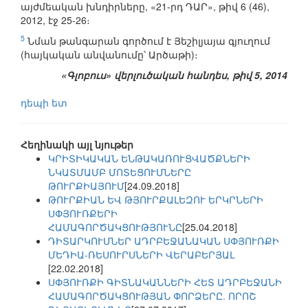
այժմեական խնդիրները, «21-րդ ԴԱՐ», թիվ 6 (46),
2012, էջ 25-26։
5
Նման թանգարան գործում է Յեշիլյայա գյուղում
(հայկական անվանումը՝ Արծաթի)։
«Գլոբուս» վերլուծական հանդես, թիվ 5, 2014
դեպի ետ
Հեղինակի այլ նյութեր
ԿՐԻՏԻԿԱԿԱՆ ԵՆԹԱԿԱՌՈՒՑՎԱԾՔՆԵՐԻ
ՆԿԱՏՄԱՄԲ ՄՈՏԵՑՈՒՄՆԵՐԸ
ԹՈՒՐՔԻԱՅՈՒՄ
[24.09.2018]
ԹՈՒՐՔԻԱՆ ԵՎ ԹՅՈՒՐՔԱԼԵԶՈՒ ԵՐԿՐՆԵՐԻ
ՍՓՅՈՒՌՔԵՐԻ
ՀԱՄԱԳՈՐԾԱԿՑՈՒԹՅՈՒՆԸ
[25.04.2018]
ԴԻՏԱՐԿՈՒՄՆԵՐ ԱԴՐԲԵՋԱՆԱԿԱՆ ՍՓՅՈՒՌՔԻ
ՄԵԴԻԱ-ՌԵՍՈՒՐՍՆԵՐԻ ՎԵՐԱԲԵՐՅԱԼ
[22.02.2018]
ՍՓՅՈՒՌՔԻ ԳԻՏՆԱԿԱՆՆԵՐԻ ՀԵՏ ԱԴՐԲԵՋԱՆԻ
ՀԱՄԱԳՈՐԾԱԿՑՈՒԹՅԱՆ ՓՈՐՁԵՐԸ. ՈՐՈՇ