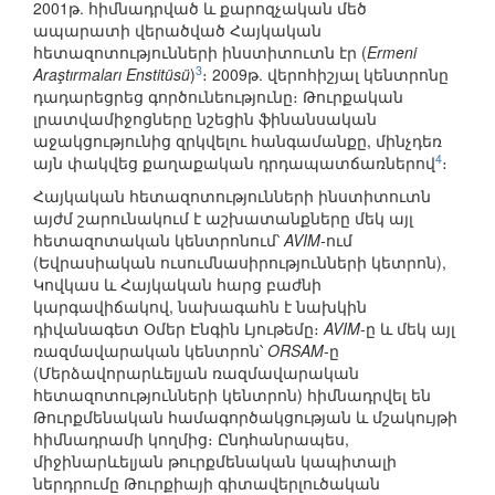
2001թ. հիմնադրված և քարոզչական մեծ
ապարատի վերածված Հայկական
հետազոտությունների ինստիտուտն էր (
Ermeni
3
Araştırmaları Enstitüsü
)
։ 2009թ. վերոհիշյալ կենտրոնը
դադարեցրեց գործունեությունը։ Թուրքական
լրատվամիջոցները նշեցին ֆինանսական
աջակցությունից զրկվելու հանգամանքը, մինչդեռ
4
այն փակվեց քաղաքական դրդապատճառներով
։
Հայկական հետազոտությունների ինստիտուտն
այժմ շարունակում է աշխատանքները մեկ այլ
հետազոտական կենտրոնում՝
AVIM-
ում
(Եվրասիական ուսումնասիրությունների կետրոն),
Կովկաս և Հայկական հարց բաժնի
կարգավիճակով, նախագահն է նախկին
դիվանագետ Օմեր Էնգին Լյութեմը։
AVIM
-ը և մեկ այլ
ռազմավարական կենտրոն՝
ORSAM
-ը
(Մերձավորարևելյան ռազմավարական
հետազոտությունների կենտրոն) հիմնադրվել են
Թուրքմենական համագործակցության և մշակույթի
հիմնադրամի կողմից։ Ընդհանրապես,
միջինարևելյան թուրքմենական կապիտալի
ներդրումը Թուրքիայի գիտավերլուծական