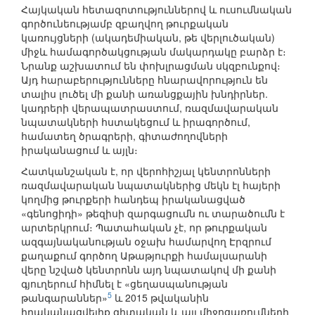
Հայկական հետազոտություններով և ուսումնական
գործունեությամբ զբաղվող թուրքական
կառույցների (ակադեմիական, թե վերլուծական)
միջև համագործակցության մակարդակը բարձր է։
Նրանք աշխատում են փոխլրացման սկզբունքով։
Այդ հարաբերությունները հնարավորություն են
տալիս լուծել մի քանի առանցքային խնդիրներ.
կադրերի վերապատրաստում, ռազմավարական
նպատակների հստակեցում և իրագործում,
համատեղ ծրագրերի, գիտաժողովների
իրականացում և այլն։
Հատկանշական է, որ վերոհիշյալ կենտրոնների
ռազմավարական նպատակներից մեկն էլ հայերի
կողմից թուրքերի հանդեպ իրականացված
«գենոցիդի» թեզիսի զարգացումն ու տարածումն է
արտերկրում։ Պատահական չէ, որ թուրքական
ազգայնականության օջախ համարվող Էրզրում
քաղաքում գործող Աթաթյուրքի համալսարանի
վերը նշված կենտրոնն այդ նպատակով մի քանի
գյուղերում հիմնել է «ցեղասպանության
5
թանգարաններ»
և 2015 թվականին
իրականացվելիք գիտական և այլ միջոցառումների