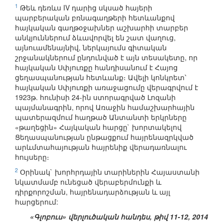
1
Թեև դեռևս IV դարից սկսած հայերի
պարբերական բռնագաղթերի հետևանքով
հայկական գաղթօջախներ աշխարհի տարբեր
անկյուններում ձևավորվել են շատ վաղուց,
այնուամենայնիվ, ներկայումս գիտական
շրջանակներում ընդունված է այն տեսակետը, որ
հայկական Սփյուռքը հանդիսանում է Հայոց
ցեղասպանության հետևանք։ Ավելի կոնկրետ՝
հայկական Սփյուռքի առաջացումը վերագրվում է
1923թ. հունիսի 24-ին ստորագրված Լոզանի
պայմանագրին, որով Առաջին համաշխարհային
պատերազմում հաղթած Անտանտի երկրները
«թաղեցին» Հայկական հարցը` խորտակելով
Ցեղասպանության ընթացքում հայրենազրկված
արևմտահայության հայրենիք վերադառնալու
հույսերը։
2
Օրինակ` խորհրդային տարիներին Հայաստանի
նկատմամբ ունեցած վերաբերմունքի և
դիրքորոշման, հայրենադարձության և այլ
հարցերում:
«Գլոբուս» վերլուծական հանդես, թիվ 11-12, 2014