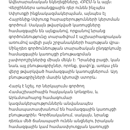
Ավետարանական եկեղեցիները, ՀԲԸՄ-ն և այլն։
Վերջիններս առանցքային դեր ունեն ինչպես
Սփյուռքի ինքնակազմակերպման, այնպես էլ
Հայրենիք-Սփյուռք հարաբերությունների կերտման
գործում։ Սակայն թվարկված կառույցները
համազգային են այնքանով, որքանով նրանց
գործունեությունը տարածվում է աշխարհագրական
առումով ավելի լայն շրջանակների հայության վրա։
Մինչդեռ գործունեության տարածական ընդգրկումը
համազգային կառույցի բնութագրման
չափորոշիչներից միայն մեկն է։ Դրանից բացի, կան
նաև այլ բնութագրիչներ, որոնք, ցավո՛ք, առկա չեն
վերը թվարկված համազգային կառույցներում։ Այդ
բնութագրիչների մասին կխոսվի ստորև։
Հարկ է նշել, որ ներկայումս գործող
Համաշխարհային հայկական կոնգրես, և
Արևմտահայոց համագումար
կազմակերպություններն անվանապես
համապատասխանում են համազգային կառույցի
բնութագրին։ Գործնականում, սակայն, նրանք
դեռևս մեծ ճանապարհ ունեն անցնելու իրական
համազգային կամ համասփյուռքյան կառույցի