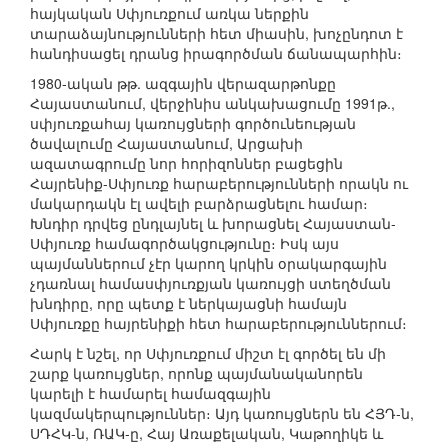
հայկական Սփյուռքում առկա ներքին
տարաձայնությունների հետ միասին, խոչընդոտ է
հանդիսացել դրանց իրագործման ճանապարհին։
1980-ական թթ. ազգային վերազարթոնքը
Հայաստանում, վերջինիս անկախացումը 1991թ.,
սփյուռքահայ կառույցների գործունեության
ծավալումը Հայաստանում, Արցախի
ազատագրումը նոր հորիզոններ բացեցին
Հայրենիք-Սփյուռք հարաբերությունների որակն ու
մակարդակն էլ ավելի բարձրացնելու համար։
Խնդիր դրվեց ընդլայնել և խորացնել Հայաստան-
Սփյուռք համագործակցությունը։ Իսկ այս
պայմաններում չէր կարող կրկին օրակարգային
չդառնալ համասփյուռքյան կառույցի ստեղծման
խնդիրը, որը պետք է ներկայացնի համայն
Սփյուռքը հայրենիքի հետ հարաբերություններում։
Հարկ է նշել, որ Սփյուռքում միշտ էլ գործել են մի
շարք կառույցներ, որոնք պայմանականորեն
կարելի է համարել համազգային
կազմակերպություններ։ Այդ կառույցներն են ՀՅԴ-ն,
ՍԴՀԿ-ն, ՌԱԿ-ը, Հայ Առաքելական, Կաթողիկե և