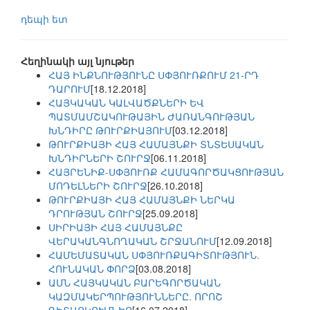
դեպի ետ
Հեղինակի այլ նյութեր
ՀԱՅ ԻՆՔՆՈՒԹՅՈՒՆԸ ՍՓՅՈՒՌՔՈՒՄ 21-ՐԴ
ԴԱՐՈՒՄ
[18.12.2018]
ՀԱՅԿԱԿԱՆ ԿԱԼՎԱԾՔՆԵՐԻ ԵՎ
ՊԱՏՄԱՄՇԱԿՈՒԹԱՅԻՆ ԺԱՌԱՆԳՈՒԹՅԱՆ
ԽՆԴԻՐԸ ԹՈՒՐՔԻԱՅՈՒՄ
[03.12.2018]
ԹՈՒՐՔԻԱՅԻ ՀԱՅ ՀԱՄԱՅՆՔԻ ՏՆՏԵՍԱԿԱՆ
ԽՆԴԻՐՆԵՐԻ ՇՈՒՐՋ
[06.11.2018]
ՀԱՅՐԵՆԻՔ-ՍՓՅՈՒՌՔ ՀԱՄԱԳՈՐԾԱԿՑՈՒԹՅԱՆ
ՄՈԴԵԼՆԵՐԻ ՇՈՒՐՋ
[26.10.2018]
ԹՈՒՐՔԻԱՅԻ ՀԱՅ ՀԱՄԱՅՆՔԻ ՆԵՐԿԱ
ԴՐՈՒԹՅԱՆ ՇՈՒՐՋ
[25.09.2018]
ՍԻՐԻԱՅԻ ՀԱՅ ՀԱՄԱՅՆՔԸ
ՎԵՐԱԿԱՆԳՆՈՂԱԿԱՆ ՇՐՋԱՆՈՒՄ
[12.09.2018]
ՀԱՄԵՄԱՏԱԿԱՆ ՍՓՅՈՒՌՔԱԳԻՏՈՒԹՅՈՒՆ.
ՀՈՒՆԱԿԱՆ ՓՈՐՁ
[03.08.2018]
ԱՄՆ ՀԱՅԿԱԿԱՆ ԲԱՐԵԳՈՐԾԱԿԱՆ
ԿԱԶՄԱԿԵՐՊՈՒԹՅՈՒՆՆԵՐԸ. ՈՐՈՇ