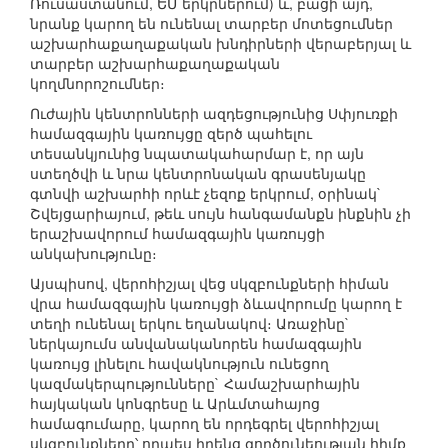
Ռուսաստանում, ԵՄ երկրներում) և, բացի այդ,
նրանք կարող են ունենալ տարբեր մոտեցումներ
աշխարհաքաղաքական խնդիրների վերաբերյալ և
տարբեր աշխարհաքաղաքական
կողմնորոշումներ։
Ուժային կենտրոնների ազդեցությունից Սփյուռքի
համազգային կառույցը զերծ պահելու
տեսանկյունից նպատակահարմար է, որ այն
ստեղծվի և նրա կենտրոնական գրասենյակը
գտնվի աշխարհի որևէ չեզոք երկրում, օրինակ`
Շվեյցարիայում, թեև սույն հանգամանքն ինքնին չի
երաշխավորում համազգային կառույցի
անկախությունը։
Այսպիսով, վերոհիշյալ վեց սկզբունքների հիման
վրա համազգային կառույցի ձևավորումը կարող է
տեղի ունենալ երկու եղանակով։ Առաջինը`
ներկայումս անվանականորեն համազգային
կառույց լինելու հավակնություն ունեցող
կազմակերպությունները` Համաշխարհային
հայկական կոնգրեսը և Արևմտահայոց
համագումարը, կարող են որդեգրել վերոհիշյալ
սկզբունքները՝ որպես իրենց գործունեության հիմք