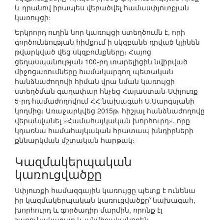
և դրանով իրապես վերածվել համասփյուռքյան
կառույցի։
Երկրորդ ուղին նոր կառույցի ստեղծումն է, որի
գործունեության հիմքում ի սկզբանե դրված կլինեն
թվարկված վեց սկզբունքները։ Հայոց
ցեղասպանության 100-րդ տարելիցին նվիրված
միջոցառումները համակարգող պետական
հանձնաժողովի հիման վրա նման կառույցի
ստեղծման գաղափար հնչեց Հայաստան-Սփյուռք
5-րդ համաժողովում ՀՀ նախագահ Ս.Սարգսյանի
կողմից։ Առաջարկվեց 2015թ. հիշյալ հանձնաժողովը
վերանվանել «Համահայկական խորհուրդ», որը
կդառնա համահայկական հրատապ խնդիրների
քննարկման մշտական հարթակ։
Կազմակերպական
կառուցվածքը
Սփյուռքի համազգային կառույցը պետք է ունենա
իր կազմակերպական կառուցվածքը՝ նախագահ,
խորհուրդ և գործադիր մարմին, որոնք էլ
շարունակաբար և անմիջականորեն