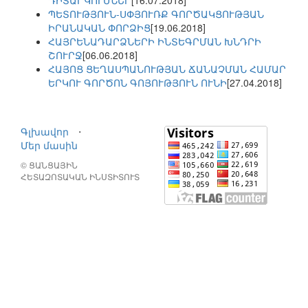
ԴԻՏԱՐԿՈՒՄՆԵՐ
[16.07.2018]
ՊԵՏՈՒԹՅՈՒՆ-ՍՓՅՈՒՌՔ ԳՈՐԾԱԿՑՈՒԹՅԱՆ
ԻՐԱՆԱԿԱՆ ՓՈՐՁԻՑ
[19.06.2018]
ՀԱՅՐԵՆԱԴԱՐՁՆԵՐԻ ԻՆՏԵԳՐՄԱՆ ԽՆԴՐԻ
ՇՈՒՐՋ
[06.06.2018]
ՀԱՅՈՑ ՑԵՂԱՍՊԱՆՈՒԹՅԱՆ ՃԱՆԱՉՄԱՆ ՀԱՄԱՐ
ԵՐԿՈՒ ԳՈՐԾՈՆ ԳՈՅՈՒԹՅՈՒՆ ՈՒՆԻ
[27.04.2018]
Գլխավոր
⋅
Մեր մասին
© ՑԱՆՑԱՅԻՆ
ՀԵՏԱԶՈՏԱԿԱՆ ԻՆՍՏԻՏՈՒՏ