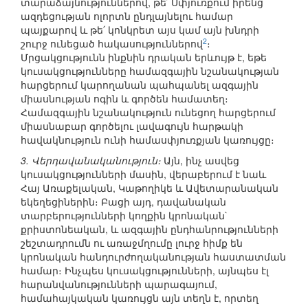
տարաձայնություններով, թե՛ Սփյուռքում իրենց
ազդեցության ոլորտն ընդլայնելու համար
պայքարով և թե՛ կոնկրետ այս կամ այն խնդրի
2
շուրջ ունեցած հակասություններով
։
Մրցակցությունն ինքնին դրական երևույթ է, եթե
կուսակցությունները համազգային նշանակության
հարցերում կարողանան պահպանել ազգային
միասնության ոգին և գործեն համատեղ։
Համազգային նշանակություն ունեցող հարցերում
միասնաբար գործելու լավագույն հարթակի
հավակնություն ունի համասփյուռքյան կառույցը։
3. Վերդավանականություն։
Այն, ինչ ասվեց
կուսակցությունների մասին, վերաբերում է նաև
Հայ Առաքելական, Կաթողիկե և Ավետարանական
եկեղեցիներին։ Բացի այդ, դավանական
տարբերությունների կողքին կրոնական`
քրիստոնեական, և ազգային ընդհանրությունների
շեշտադրումն ու առաջմղումը լուրջ հիմք են
կրոնական հանդուրժողականության հաստատման
համար։ Ինչպես կուսակցությունների, այնպես էլ
հարանվանությունների պարագայում,
համահայկական կառույցն այն տեղն է, որտեղ