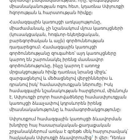
միասնականության ոգու հետ, կդառնա Սփյուռքի
հզորության և հարստության հիմքը։
Համազգային կառույցի առկայությունը,
միաժամանակ, չի նշանակում մյուս կառույցների
(կուսակցական, հոգևոր-եկեղեցական,
բարեգործական և այլն) գործունեության
դադարեցում։ Համազգային կառույցի
գործունեությանը զուգահեռ՝ այդ կառույցները
կարող են շարունակել իրենց մասնավոր
գործունեությունը, ինչը կարող է առողջ
մրցակցության հիմք դառնալ նրանց միջև`
զարգացնելով և մեծացնելով վերջիններիս և
դրանով իսկ՝ համասփյուռքյան ներուժը։ Իսկ
համազգային նշանակության հարցերում, միևնույն
է, Սփյուռքի բոլոր հատվածները համասփյուռքյան
կառույցի ձևաչափով կդրսևորեն իրենց
միասնականությունը և համագործակցությունը։
Սփյուռքում համազգային կառույցի ձևավորման
խնդիրը հայ հասարակական-քաղաքական
շրջանակներում առկա է գրեթե մեկ հարյուրամյակ`
1
հայկական Սփյուռքի ձևավորումից
ի վեր։ Դեռևս