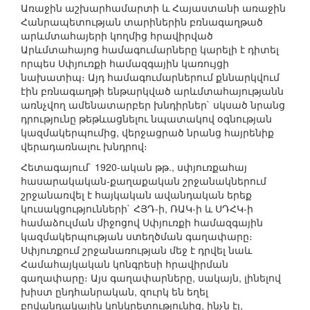
Առաջին աշխարհամարտի և Հայաստանի առաջին
Հանրապետության տարիներին բռնագաղթած
արևմտահայերի կողմից հրավիրված
Արևմտահայոց համագումարները կարելի է դիտել
որպես Սփյուռքի համազգային կառույցի
նախատիպ։ Այդ համագումարներում քննարկվում
էին բռնագաղթի ենթարկված արևմտահայությանն
առնչվող ամենատարբեր խնդիրներ` սկսած նրանց
դրությունը թեթևացնելու նպատակով օգնության
կազմակերպումից, վերջացրած նրանց հայրենիք
վերադառնալու խնդրով։
Հետագայում` 1920-ական թթ., սփյուռքահայ
հասարակական-քաղաքական շրջանակներում
շրջանառվել է հայկական ավանդական երեք
կուսակցությունների` ՀՅԴ-ի, ՌԱԿ-ի և ՍԴՀԿ-ի
համաձուլման միջոցով Սփյուռքի համազգային
կազմակերպության ստեղծման գաղափարը։
Սփյուռքում շրջանառության մեջ է դրվել նաև
Համահայկական կոնգրեսի հրավիրման
գաղափարը։ Այս գաղափարները, սակայն, լինելով
խիստ ընդհանրական, զուրկ են եղել
բովանդակային կոնկրետությունից, ինչն էլ,