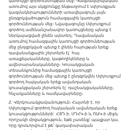
կառույցի գործունեության մեջ։ Կազմակերպական
առումով այս սկզբունքը ենթադրում է սփյուռքյան
կազմակերպությունների առավելագույն լայն
ընդգրկվածություն համազգային կառույցի
գործունեության մեջ։ Նվազագույնը Սփյուռքում
գործող ամենանշանավոր կառույցները պետք է
ներկայացված լինեն այնտեղ։ Դավանական
առումով համազգային կառույցի գործունեության
մեջ ընդգրկված պետք է լինեն հայության երեք
դավանանքային շերտերն էլ` հայ
առաքելականները, կաթողիկեները և
ավետարանականները։ Կուսակցական
տեսանկյունից համազգային կառույցի
գործունեության մեջ պետք է ընդգրկվեն Սփյուռքում
գործող հայկական երեք ավանդական
կուսակցական շերտերն էլ` դաշնակցականները,
հնչակյանները և ռամկավարները։
2. Վերկուսակցականություն։
Հայտնի է, որ
Սփյուռքում գործող հայկական ավանդական երեք
կուսակցությունների` ՀՅԴ-ի, ՍԴՀԿ-ի և ՌԱԿ-ի միջև
որոշակի մրցակցություն, եթե չասենք՝ պայքար կա,
որը դրսևորվում է թե՛ գաղափարական