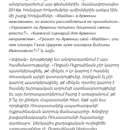
անդրադառնում այս թեմաներին. մասնավորապես
2014թ. հունվար-հոկտեմբեր ամիսներին առկա էին
մի շարք հոդվածներ.
«Майдан» в Армении
невозможен, но власти расслабляться не приходится»,
«Угрожают ли Армении попытки досрочной смены
власти?», «Киевский сценарий для Армении
неприемлем», «Грозит ли Армении свой «Майдан», или
чем олигарх Гагик Царукян хуже олигарха Бидзины
6
Иванишвили?»
և այլն։
«Ազդակ» օրաթերթը ևս անդրադառնում է այս
համեմատությանը. «Որքան Ուքրաինան չէր կարող
պատկերացնել, թէ մինչեւ ո՛ւր կարող է հասնել
ռուսական արջի կատաղութիւնը, նոյնքան էլ չէր
կարող պատկերացնել, թէ մինչեւ որտեղ կարող է
հասնել եւրոպական աղուէսի սառնասրտութիւնը:
Եւ այս խորապատկերում հարց է առաջանում, թէ
ի՞նչ էր լինելու Հայաստանի հետ, եթէ այն եւս
որդեգրէր Ռուսաստանից ապահարզանի`
ուքրաինական կտրուկ ճանապարհը։ Խնդիրը
բացարձակապէս Ռուսաստանի հպատակը
դառնալու` ներկայիս քաղաքական ուղեգիծն
արդարացնելը չէ: Ուքրաինայի ներկայիս