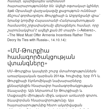
համար, պարզապես անիմաստ
հայտարարություններ են: Ավելի օգտակար կլիներ,
եթե Օբամայի վարչակազմը քաջություն ունենար
ճնշում գործադրելու Թուրքիայի և Ադրբեջանի վրա՝
նրանց կողմից Հայաստանի Հանրապետության
համատեղ շրջափակումը վերացնելու համար, որը
շարունակվում է ավելի քան 20 տարի»
(«Asbarez»,
«The West Must Offer Armenia Incentives Rather Than
Decry Its Ties with Russia», 14.10.14):
«ՄՄ-Թուրքիա
համագործակցության
վտանգները»
ՄՄ–Թուրքիա կապերի շուրջ մտահոգություններն
առարկայական դարձան 2014թ. հուլիսից, երբ ՌԴ և
Թուրքիայի էկոնոմիկայի նախարարները
քննարկեցին հնարավոր համագործակցության
ձևաչափը։ Այն ներառում էր Թուրքիայի և
Մաքսային միության միջև ազատ առևտրի գոտու
ձևավորման հնարավորությունը։ Այս
հայտարարությունից հետո ակտիվացան