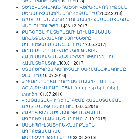
ԴԻՏԱՐԿՈՒՄՆԵՐ
[02.07.2018]
ՏԵՂԵԿԱՏՎԱԿԱՆ ԴԱՇՏԻ ՎԵՐԱՀՍԿՈՂՈՒԹՅԱՆ
ՄԵԽԱՆԻԶՄՆԵՐՆ ԱԴՐԲԵՋԱՆՈՒՄ
[21.02.2018]
ԼՐԱՏՎԱԿԱՆ ՀԱՂՈՐԴՈՒՄՆԵՐԻ ՀԱՄԵՄԱՏԱԿԱՆ
ՎԵՐԼՈՒԾՈՒԹՅՈՒՆ
[26.12.2017]
ՔԱՌՕՐՅԱ ՊԱՏԵՐԱԶՄԻ ԼՈՒՍԱԲԱՆՄԱՆ
ԱՌԱՆՁՆԱՀԱՏԿՈՒԹՅՈՒՆՆԵՐԸ
ԱԴՐԲԵՋԱՆԱԿԱՆ ԶԼՄ-ՈՒՄ
[19.05.2017]
ԱՐԺԵՔՆԵՐԸ ՄԻՋՄՇԱԿՈՒԹԱՅԻՆ
ՀԱՄԵՄԱՏԱԿԱՆ ՀԵՏԱԶՈՏՈՒԹՅՈՒՆՆԵՐԻ
ՀԱՄԱՏԵՔՍՏՈՒՄ
[09.01.2017]
ՕՏԱՐԵՐԿՐՅԱ ԿԱՊԻՏԱԼԻ ՍԱՀՄԱՆԱՓԱԿՈՒՄԸ
ԶԼՄ-ՈՒՄ
[16.09.2016]
«ՕՏԱՐԵՐԿՐՅԱ ԳՈՐԾԱԿԱԼՆԵՐԻ ՄԱՍԻՆ»
ՕՐԵՆՔԻ ՎԵՐԱԲԵՐՅԱԼ (տարբեր երկրների
փորձը)
[01.07.2016]
«ՀԱՅԱՍՏԱՆ» ԻԴԵՈԼՈԳԵՄԸ ՀԱՅԱՍՏԱՆՅԱՆ
ԼՐԱՏՎԱՄԻՋՈՑՆԵՐՈՒՄ
[06.05.2016]
ՀԱՅՈՑ ՑԵՂԱՍՊԱՆՈՒԹՅԱՆ ԹԵՄԱՆ
ԱԴՐԲԵՋԱՆԱԿԱՆ ԶԼՄ-ՈՒՄ
[13.10.2015]
ՄԱՆԻՊՈՒԼՅԱՑԻՈՆ ՀՆԱՐՔՆԵՐՆ
ԱԴՐԲԵՋԱՆԱԿԱՆ
ՔԱՐՈԶՉՈՒԹՅՈՒՆՈՒՄ
[02.06.2015]