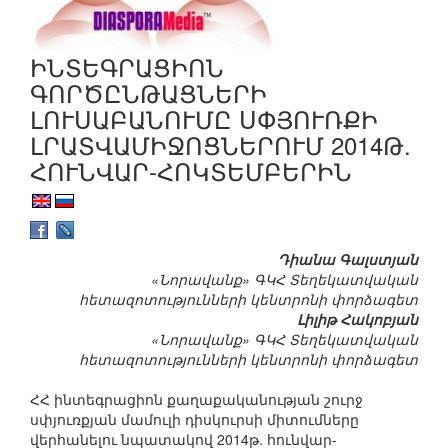
ԻՆՏԵԳՐԱՑԻՈՆ
ԳՈՐԾԸՆԹԱՑՆԵՐԻ
ԼՈՒՍԱԲԱՆՈՒՄԸ ՍՓՅՈՒՌՔԻ
ԼՐԱՏՎԱՄԻՋՈՑՆԵՐՈՒՄ 2014Թ.
ՀՈՒՆՎԱՐ-ՀՈԿՏԵՄԲԵՐԻՆ
Դիանա Գալստյան
«Նորավանք» ԳԿՀ Տեղեկատվական
հետազոտությունների կենտրոնի փորձագետ
Լիլիթ Հակոբյան
«Նորավանք» ԳԿՀ Տեղեկատվական
հետազոտությունների կենտրոնի փորձագետ
ՀՀ ինտեգրացիոն քաղաքականության շուրջ
սփյուռքյան մամուլի դիսկուրսի միտումները
վերհանելու նպատակով 2014թ. հունվար-