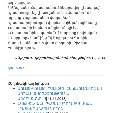
կոչ է արվում։
6
«Մայդան» Հայաստանում հնարավոր չէ, սակայն
իշխանությունը չի թուլանում», «Սպառնո՞ւմ է
արդյոք Հայաստանին վաղաժամ
իշխանափոխության փորձ», «Կիևյան սցենարը
Հայաստանի համար անընդունելի է»,
«Հայաստանին սպառնո՞ւմ է արդյոք սեփական
«Մայդանը» կամ՝ ինչո՞վ է օլիգարխ Գագիկ
Ծառուկյանն ավելի վատ օլիգարխ Բիձինա
Իվանիշվիլուց»։
«Գլոբուս» վերլուծական հանդես, թիվ 11-12, 2014
դեպի ետ
Հեղինակի այլ նյութեր
ՄՈՒԼՏԻԿՈՒԼՏՈՒՐԱԼԻԶՄԻ ԸՆԿԱԼՈՒՄՆԵՐԸ ԵՎ
ՄՈԴԵԼԻ ՔԱՐՈԶՉՈՒԹՅՈՒՆՆ
ԱԴՐԲԵՋԱՆՈՒՄ
[14.11.2018]
ՆԱԽԻՋԵՎԱՆԻ ԹԵՄԱՆ ԱԴՐԲԵՋԱՆԱԿԱՆ
ԼՐԱՏՎԱԴԱՇՏՈՒՄ. ՈՐՈՇ