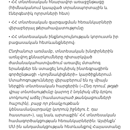
• ՀՀ տնտեսական հնարավոր առաջընթացը
(հիմնականում կապված տրանսպորտային և
էներգետիկ ոլորտների հետ)
• ՀՀ տնտեսական զարգացման հեռանկարների
վերաբերյալ թերահավատությունը
• ՀՀ տնտեսական ինքնուրույնության կորուստն իր
բացասական հետևանքներով։
Ընդհանուր առմամբ, տնտեսական խնդիրներին
առնչվող քննարկումները դիտարկված
ժամանակահատվածում առավել մտահոգ
երանգներ են ստացել նույնիսկ ինտեգրացիոն
գործընթացի «կողմնակիցների» կարծիքներում։
Մտահոգությունները վերաբերում են ոչ միայն
ներքին տնտեսական հարցերին (
«Ընդ որում, թղթի
վրայ տնտեսութիւնը կարող է նոյնիսկ մէկ-երկու
տոկոսով աճել (համատարած թանկացումների
հաշուին), բայց որ բնակչութեան
կենսամակարդակը կտրուկ իջնելու է, դա
հաստատ»
), այլ նաև արտաքին՝ ՀՀ տնտեսական
համագործակցության հեռանկարներին։ Այսինքն՝
ՄՄ-ին անդամակցության հետևանքով Հայաստանը