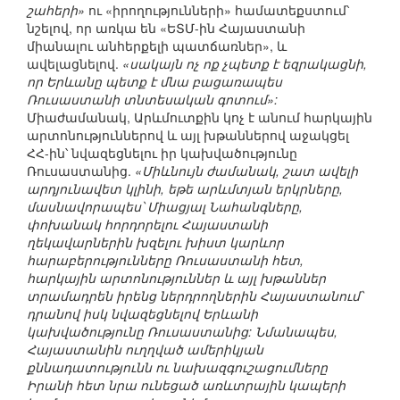
շահերի»
ու «իրողությունների» համատեքստում՝
նշելով, որ առկա են «ԵՏՄ-ին Հայաստանի
միանալու անհերքելի պատճառներ», և
ավելացնելով.
«սակայն ոչ ոք չպետք է եզրակացնի,
որ Երևանը պետք է մնա բացառապես
Ռուսաստանի տնտեսական գոտում»:
Միաժամանակ, Արևմուտքին կոչ է անում հարկային
արտոնություններով և այլ խթաններով աջակցել
ՀՀ-ին՝ նվազեցնելու իր կախվածությունը
Ռուսաստանից.
«Միևնույն ժամանակ, շատ ավելի
արդյունավետ կլինի, եթե արևմտյան երկրները,
մասնավորապես՝ Միացյալ Նահանգները,
փոխանակ հորդորելու Հայաստանի
ղեկավարներին խզելու խիստ կարևոր
հարաբերությունները Ռուսաստանի հետ,
հարկային արտոնություններ և այլ խթաններ
տրամադրեն իրենց ներդրողներին Հայաստանում՝
դրանով իսկ նվազեցնելով Երևանի
կախվածությունը Ռուսաստանից: Նմանապես,
Հայաստանին ուղղված ամերիկյան
քննադատությունն ու նախազգուշացումները
Իրանի հետ նրա ունեցած առևտրային կապերի