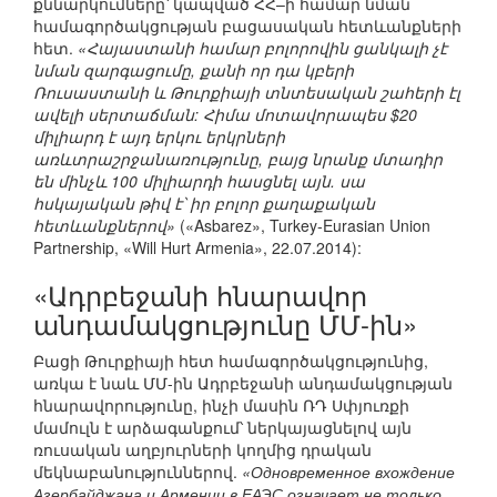
քննարկումները՝ կապված ՀՀ–ի համար նման
համագործակցության բացասական հետևանքների
հետ.
«Հայաստանի համար բոլորովին ցանկալի չէ
նման զարգացումը, քանի որ դա կբերի
Ռուսաստանի և Թուրքիայի տնտեսական շահերի էլ
ավելի սերտաճման: Հիմա մոտավորապես $20
միլիարդ է այդ երկու երկրների
առևտրաշրջանառությունը, բայց նրանք մտադիր
են մինչև 100 միլիարդի հասցնել այն. սա
հսկայական թիվ է՝ իր բոլոր քաղաքական
հետևանքներով»
(«Asbarez», Turkey-Eurasian Union
Partnership, «Will Hurt Armenia», 22.07.2014):
«Ադրբեջանի հնարավոր
անդամակցությունը ՄՄ-ին»
Բացի Թուրքիայի հետ համագործակցությունից,
առկա է նաև ՄՄ-ին Ադրբեջանի անդամակցության
հնարավորությունը, ինչի մասին ՌԴ Սփյուռքի
մամուլն է արձագանքում՝ ներկայացնելով այն
ռուսական աղբյուրների կողմից դրական
մեկնաբանություններով.
«Одновременное вхождение
Азербайджана и Армении в ЕАЭС означает не только