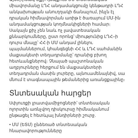
միավորմանը ԼՂՀ անդամակցումը կենթադրի ԼՂՀ
անկախության անուղղակի ճանաչում, ինչն էլ
դրական հիմնավորման առիթ է ծառայում ՄՄ-ին
անդամակցության կողմնակիցների համար։
Սակայն քիչ չեն նաև ոչ լավատեսական
քննարկումները, ըստ որոնց՝ միությունից ԼՂՀ–ի
դուրս մնալը՝ ՀՀ-ի ՄՄ անդամ լինելու
պայմաններում, կհանգեցնի ՀՀ և ԼՂՀ սահմանին
մաքսակետի տեղադրմանը՝ դրանից բխող
հետևանքներով։ Չնայած պաշտոնական
աղբյուրները հերքում են մաքսակետերի
տեղադրման մասին լուրերը, այնուամենայնիվ, սա
մնում է տագնապային թեմաներից առանցքայինը։
Տնտեսական հարցեր
Սփյուռքի լրատվամիջոցների՝ տնտեսական
ոլորտին առնչվող դիսկուրսը հիմնականում
ընթացել է հետևյալ խնդիրների շուրջ.
• ՄՄ (ԵՏՄ) ընձեռած տնտեսական
հնարավորությունները