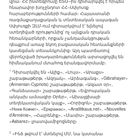
վրա։ ՀՀ ինտեգրումը ԵՏՄ–ին դիտարկվել է որպես
հնարավոր խոչընդոտ ՀՀ–Սփյուռք
հարաբերությունների համար։ Հայաստանի
ռազմաքաղաքական և տնտեսական ապագան
Սփյուռքի ԶԼՄ-ում դիտարկվում է՝ ելնելով
ստեղծված դրությունից՝ ոչ այնքան դրական
հեռանկարների, որքան չանդամակցության
դեպքում առաջ եկող բացասական հետևանքների
կասեցման տեսանկյունից։ Այդ պատճառով
վերոնշված իրադարձություններն արտացոլվել են
հիմնականում մտահոգ երանգավորմամբ։
1
Դիտարկվել են «Ալիք», «Լույս», «Արաքս»
շաբաթաթերթ, «Ազդակ», «Արձագանգ», «Gibrahayer»
(Armenian-Cypriots) շաբաթաթերթ, «Ազատ օր»,
«Գանձասար» շաբաթաթերթ, «Եվրոպական
անկախ ամսագիր Օրեր», «Ախալցխայի
տեղեկատվական կայք», «Հորիզոն» շաբաթաթերթ,
«Ноев Ковчег», «Еркрамас», «Analitikaua.net», «Nouvelles
d’Arménie», «Հայրենիք», «Մասիս» շաբաթաթերթ,
«Asbarez» լրատվամիջոցները։
2
«Ինձ թվում է՝ մտնելով ՄՄ, նա կստանա