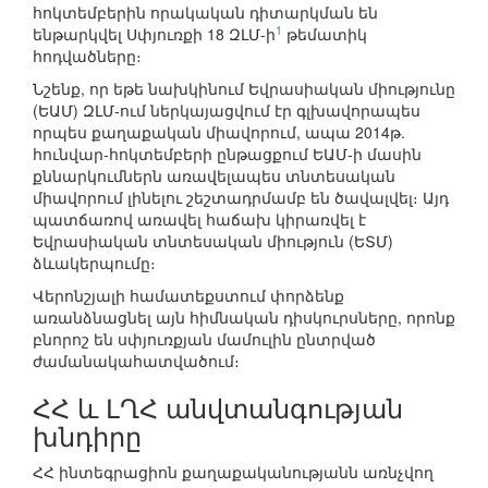
հոկտեմբերին որակական դիտարկման են
1
ենթարկվել Սփյուռքի 18 ԶԼՄ-ի
թեմատիկ
հոդվածները։
Նշենք, որ եթե նախկինում Եվրասիական միությունը
(ԵԱՄ) ԶԼՄ-ում ներկայացվում էր գլխավորապես
որպես քաղաքական միավորում, ապա 2014թ.
հունվար-հոկտեմբերի ընթացքում ԵԱՄ-ի մասին
քննարկումներն առավելապես տնտեսական
միավորում լինելու շեշտադրմամբ են ծավալվել։ Այդ
պատճառով առավել հաճախ կիրառվել է
Եվրասիական տնտեսական միություն (ԵՏՄ)
ձևակերպումը։
Վերոնշյալի համատեքստում փորձենք
առանձնացնել այն հիմնական դիսկուրսները, որոնք
բնորոշ են սփյուռքյան մամուլին ընտրված
ժամանակահատվածում։
ՀՀ և ԼՂՀ անվտանգության
խնդիրը
ՀՀ ինտեգրացիոն քաղաքականությանն առնչվող