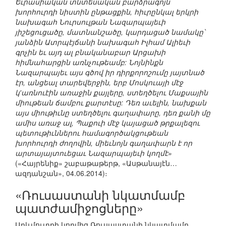
Եւրասիական տնտեսական բարձրագոյն
խորհուրդի նիստին ընթացքին, հիւրընկալ երկրի
նախագահ Նուրսուլթան Նազարպայեւի
յիշեցուցածը, մատնանշածը, կարդացած նամակը՝
յանձին Ատրպէյճանի նախագահ Իլհամ Ալիեւի
գրչին եւ այդ ալ բնականաբար Արցախի
հիմնահարցին առնչութեամբ: Նոյնինքն
Նազարպայեւ այս գծով իր դիրքորոշումը յայտնած
էր, անցեալ տարեվերջին, երբ Մոսկուայի մէջ
կ'առնուէին առաջին քայլերը, ստեղծելու Մաքսային
միութեան ճամբու քարտէսը: Դեռ աւելին, նախքան
այս միութիւնը ստեղծելու գաղափարը, դեռ քանի մը
ամիս առաջ ալ, Պաքուի մէջ կայացած թրքալեզու
պետութիւններու համագործակցութեան
խորհուրդի ժողովին, միեւնոյն գաղափարն է որ
արտայայտուեցաւ Նազարպայեւի կողմէ»
(«Հայրենիք» շաբաթաթերթ, «Ասթանայէն…
ազդանշան», 04.06.2014)։
«Ռուսաստանի նկատմամբ
պատժամիջոցները»
Արևմուտքի կողմից Ռուսաստանի նկատմամբ