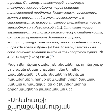
и роста. С помощью инвестиций, с помощью
технологического обмена, через решение
транспортной проблемы. Появляются перспективы
крупных инвестиций в электроэнергетику, в
строительство нового атомного энергоблока, нового
энергоблока на Разданской ТЭЦ. Эти инвестиции
гарантируют не только экономическую стабильность,
они могут превратить Армению в страну,
экспортирующую электроэнергию в соседние страны,
и прежде всего в Иран»
(«Ноев Ковчег», Таможенный
союз поможет Армении выйти из транспортного тупика, №
2
4 (234) март (1–15) 2014г.)
:
Բացի վերոնշյալ ծավալուն թեմաներից, որոնց շուրջ
է ընթացել քննարկումները, մեր կողմից
առանձնացվել է նաև թեմաների հետևյալ
համախումբը, որոնք թեև ավելի փոքր ծավալով,
սակայն արտացոլվել են ՀՀ ինտեգրացիոն
գործընթացների լուսաբանման մեջ։
«Արևմուտքի
քաղաքականության