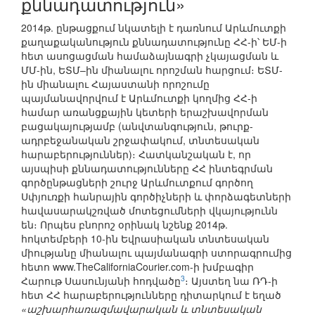
քննադատություն»
2014թ. ընթացքում նկատելի է դառնում Արևմուտքի
քաղաքականություն քննադատությունը ՀՀ-ի՝ ԵՄ-ի
հետ ասոցացման համաձայնագրի չկայացման և
ՄՄ-ին, ԵՏՄ–ին միանալու որոշման հարցում։ ԵՏՄ-
ին միանալու Հայաստանի որոշումը
պայմանավորվում է Արևմուտքի կողմից ՀՀ-ի
համար առանցքային կետերի երաշխավորման
բացակայությամբ (անվտանգություն, թուրք-
ադրբեջանական շրջափակում, տնտեսական
հարաբերություններ)։ Հատկանշական է, որ
այսպիսի քննադատությունները ՀՀ ինտեգրման
գործընթացների շուրջ Արևմուտքում գործող
Սփյուռքի հանրային գործիչների և փորձագետների
հավասարակշռված մոտեցումների վկայությունն
են։ Որպես բնորոշ օրինակ նշենք 2014թ.
հոկտեմբերի 10-ին Եվրասիական տնտեսական
միությանը միանալու պայմանագրի ստորագրումից
հետո www.TheCaliforniaCourier.com-ի խմբագիր
3
Հարութ Սասունյանի հոդվածը
։ Այստեղ նա ՌԴ-ի
հետ ՀՀ հարաբերությունները դիտարկում է եղած
«աշխարհառազմավարական և տնտեսական