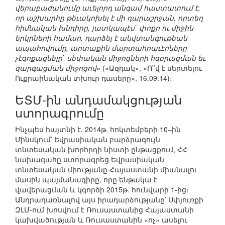
վերաբաժանումը աւելորդ անգամ հաստատում է,
որ աշխարհը թեւակոխել է մի դարաշրջան, որտեղ
հիմնական խնդիրը, յատկապէս` փոքր ու միջին
երկրների համար, դարձել է անվտանգութեան
ապահովումը, արտաքին մարտահրաւէրները
չէզոքացնելը` սեփական միջոցների հզօրացման եւ
զարգացման միջոցով»
(«Ազդակ», «Ո՞վ է սերտելու
Ուքրաինական տխուր դասերը», 16.09.14)։
ԵՏՄ-ին անդամակցության
ստորագրումը
Ինչպես հայտնի է, 2014թ. հոկտեմբերի 10–ին
Մինսկում՝ Եվրասիական բարձրագույն
տնտեսական խորհրդի նիստի ընթացքում, ՀՀ
նախագահը ստորագրեց Եվրասիական
տնտեսական միությանը Հայաստանի միանալու
մասին պայմանագիրը, որը ենթակա է
վավերացման և կգործի 2015թ. հունվարի 1-ից։
Անդրադառնալով այս իրադարձությանը՝ Սփյուռքի
ԶԼՄ-ում խոսվում է Ռուսաստանից Հայաստանի
կախվածության և Ռուսաստանին «ոչ» ասելու