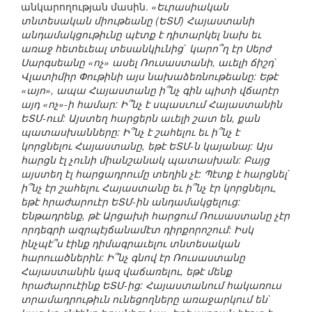
անկարողության մասին.
«Եւրասիական
տնտեսական միութեանը (ԵՏՄ) Հայաստանի
անդամակցութիւնը պէտք է դիտարկել նախ եւ
առաջ հետեւեալ տեսանկիւնից` կարո՞ղ էր Սերժ
Սարգսեանը «ոչ» ասել Ռուսաստանի, աւելի ճիշդ`
Վլատիմիր Փութինի այս նախաձեռնութեանը: Եթէ
«այո», ապա Հայաստանը ի՞նչ գին պիտի վճարէր
այդ «ոչ»-ի համար: Ի՞նչ է սպասւում Հայաստանին
ԵՏՄ-ում: Այստեղ հարցերն աւելի շատ են, քան
պատասխանները: Ի՞նչ է շահելու եւ ի՞նչ է
կորցնելու Հայաստանը, եթէ ԵՏՄ-ն կայանայ: Այս
հարցն էլ չունի միանշանակ պատասխան: Բայց
այստեղ էլ հարցադրումը տեղին չէ: Պէտք է հարցնել`
ի՞նչ էր շահելու Հայաստանը եւ ի՞նչ էր կորցնելու,
եթէ հրաժարուէր ԵՏՄ-ին անդամակցելուց:
Ենթադրենք, թէ Արցախի հարցում Ռուսաստանը չէր
որդեգրի ազրպէյճանամէտ դիրքորոշում: Իսկ
ինչպէ՞ս էինք դիմագրաւելու տնտեսական
հարուածներին: Ի՞նչ գնով էր Ռուսաստանը
Հայաստանին կազ վաճառելու, եթէ մենք
հրաժարուէինք ԵՏՄ-ից: Հայաստանում հակառուս
տրամադրութիւն ունեցողները առաջարկում են`