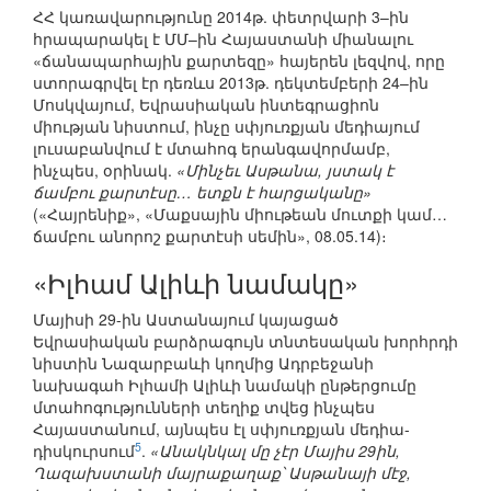
ՀՀ կառավարությունը 2014թ. փետրվարի 3–ին
հրապարակել է ՄՄ–ին Հայաստանի միանալու
«ճանապարհային քարտեզը» հայերեն լեզվով, որը
ստորագրվել էր դեռևս 2013թ. դեկտեմբերի 24–ին
Մոսկվայում, Եվրասիական ինտեգրացիոն
միության նիստում, ինչը սփյուռքյան մեդիայում
լուսաբանվում է մտահոգ երանգավորմամբ,
ինչպես, օրինակ.
«Մինչեւ Ասթանա, յստակ է
ճամբու քարտէսը… ետքն է հարցականը»
(«Հայրենիք», «Մաքսային միութեան մուտքի կամ…
ճամբու անորոշ քարտէսի սեմին», 08.05.14)։
«Իլհամ Ալիևի նամակը»
Մայիսի 29-ին Աստանայում կայացած
Եվրասիական բարձրագույն տնտեսական խորհրդի
նիստին Նազարբաևի կողմից Ադրբեջանի
նախագահ Իլհամի Ալիևի նամակի ընթերցումը
մտահոգությունների տեղիք տվեց ինչպես
Հայաստանում, այնպես էլ սփյուռքյան մեդիա-
5
դիսկուրսում
.
«Անակնկալ մը չէր Մայիս 29ին,
Ղազախստանի մայրաքաղաք՝ Ասթանայի մէջ,