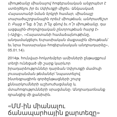
միութեանը միանալով հոգեբանական անջրպետ է
ստեղծելու իր եւ Սփիւռքի միջեւ։ Անկասկած,
Հայաստանի նման երկրի համար, միանալը
տարածաշրջանային որեւէ միութեան, անհրաժեշտ
է։ Բայց ո՞նց, ե՞րբ, ի՞նչ գնով եւ ո՞ր միութեանը, դա
ազգային-ժողովրդական ընտրութեան հարց է»
(«Ալիք», «Հայաստանի համաձայնութիւնը,
անդամակցելու Եւրասիական մաքսային միութեան՝
եւ նրա հասարակա-հոգեբանական անդրադարձը»,
05.01.14)։
2014թ. հունվար-հոկտեմբեր ամիսների ընթացքում
տեղի ունեցած մի շարք կարևոր
իրադարձություններ դարձան Սփյուռքի մամուլի
լուսաբանման թեմաներ՝ նպաստելով
ինտեգրացիոն գործընթացների շուրջ
քննարկումների աշխուժացմանը և
մտահոգությունների սրացմանը։ Անդրադառնանք
դրանցից մի քանիսին.
«ՄՄ-ին միանալու
ճանապարհային քարտեզը»