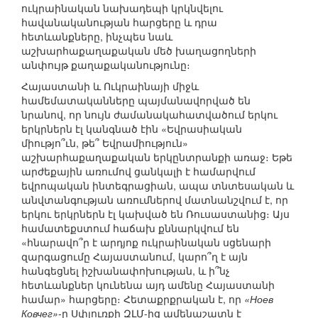
ուկրաինական նախադեպի կրկնվելու
հավանականության հարցերը և դրա
հետևանքները, ինչպես նաև
աշխարհաքաղաքական մեծ խաղացողների
անփույթ քաղաքականությունը։
Հայաստանի և Ուկրաինայի միջև
համեմատականները պայմանավորված են
նրանով, որ նույն ժամանակահատվածում երկու
երկրներն էլ կանգնած էին «Եվրասիական
միությո՞ւն, թե՞ Եվրամիություն»
աշխարհաքաղաքական երկընտրանքի առաջ։ Եթե
արժեքային առումով ցանկալի է համարվում
եվրոպական ինտեգրացիան, ապա տնտեսական և
անվտանգության առումներով մատնանշվում է, որ
երկու երկրներն էլ կախված են Ռուսաստանից։ Այս
համատեքստում հաճախ քննարկվում են
«հնարավո՞ր է արդյոք ուկրաինական սցենարի
զարգացումը Հայաստանում, կարո՞ղ է այն
հանգեցնել իշխանափոխության, և ի՞նչ
հետևանքներ կունենա այդ ամենը Հայաստանի
համար» հարցերը։ Հետաքրքրական է, որ
«Ноев
Ковчег»
-ը Սփյուռքի ԶԼՄ-ից ամենաշատն է