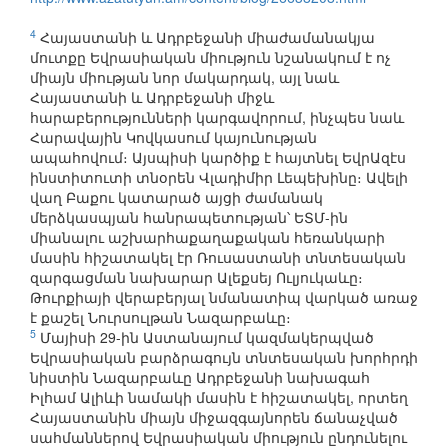
4
Հայաստանի և Ադրբեջանի միաժամանակյա
մուտքը Եվրասիական միություն նշանակում է ոչ
միայն միության նոր մակարդակ, այլ նաև
Հայաստանի և Ադրբեջանի միջև
հարաբերությունների կարգավորում, ինչպես նաև
Հարավային Կովկասում կայունության
ապահովում։ Այսպիսի կարծիք է հայտնել ԵվրԱզէս
ինստիտուտի տնօրեն Վլադիմիր Լեպեխինը։ Ավելի
վաղ Բաքու կատարած այցի ժամանակ
մերձկասպյան հանրապետության՝ ԵՏՄ-ին
միանալու աշխարհաքաղաքական հեռանկարի
մասին հիշատակել էր Ռուսաստանի տնտեսական
զարգացման նախարար Ալեքսեյ Ուլյուկաևը։
Թուրքիայի վերաբերյալ նմանատիպ վարկած առաջ
է քաշել Նուրսուլթան Նազարբաևը։
5
Մայիսի 29-ին Աստանայում կազմակերպված
Եվրասիական բարձրագույն տնտեսական խորհրդի
նիստին Նազարբաևը Ադրբեջանի նախագահ
Իլհամ Ալիևի նամակի մասին է հիշատակել, որտեղ
Հայաստանին միայն միջազգայնորեն ճանաչված
սահմաններով Եվրասիական միություն ընդունելու