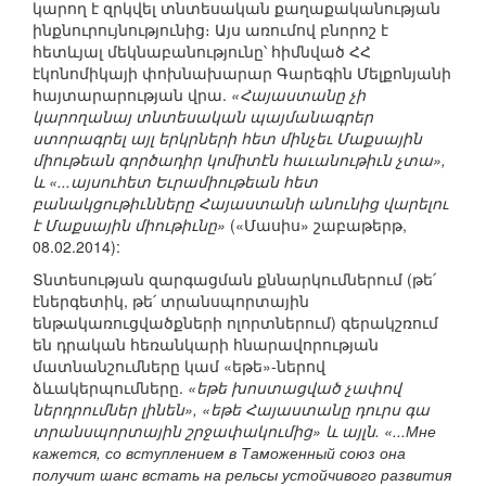
կարող է զրկվել տնտեսական քաղաքականության
ինքնուրույնությունից։ Այս առումով բնորոշ է
հետևյալ մեկնաբանությունը՝ հիմնված ՀՀ
էկոնոմիկայի փոխնախարար Գարեգին Մելքոնյանի
հայտարարության վրա.
«Հայաստանը չի
կարողանայ տնտեսական պայմանագրեր
ստորագրել այլ երկրների հետ մինչեւ Մաքսային
միութեան գործադիր կոմիտէն հաւանութիւն չտա»,
և «...այսուհետ Եւրամիութեան հետ
բանակցութիւնները Հայաստանի անունից վարելու
է Մաքսային միութիւնը»
(«Մասիս» շաբաթերթ,
08.02.2014):
Տնտեսության զարգացման քննարկումներում (թե՛
էներգետիկ, թե՛ տրանսպորտային
ենթակառուցվածքների ոլորտներում) գերակշռում
են դրական հեռանկարի հնարավորության
մատնանշումները կամ «եթե»-ներով
ձևակերպումները.
«եթե խոստացված չափով
ներդրումներ լինեն», «եթե Հայաստանը դուրս գա
տրանսպորտային շրջափակումից» և այլն. «...Мне
кажется, со вступлением в Таможенный союз она
получит шанс встать на рельсы устойчивого развития