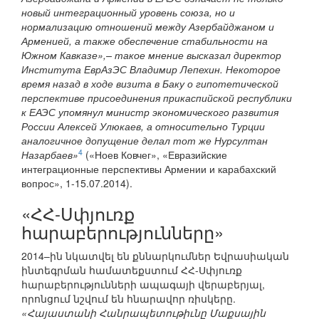
новый интеграционный уровень союза, но и
нормализацию отношений между Азербайджаном и
Арменией, а также обеспечение стабильности на
Южном Кавказе»,– такое мнение высказал директор
Института ЕврАзЭС Владимир Лепехин. Некоторое
время назад в ходе визита в Баку о гипотетической
перспективе присоединения прикаспийской республики
к ЕАЭС упомянул министр экономического развития
России Алексей Улюкаев, а относительно Турции
аналогичное допущение делал тот же Нурсултан
4
Назарбаев»
(«Ноев Ковчег», «Евразийские
интеграционные перспективы Армении и карабахский
вопрос», 1-15.07.2014).
«ՀՀ-Սփյուռք
հարաբերությունները»
2014–ին նկատվել են քննարկումներ Եվրասիական
ինտեգրման համատեքստում ՀՀ-Սփյուռք
հարաբերությունների ապագայի վերաբերյալ,
որոնցում նշվում են հնարավոր ռիսկերը.
«Հայաստանի Հանրապետութիւնը Մաքսային