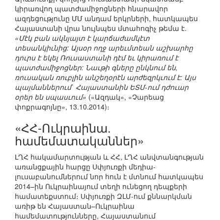
կիրառվող պատժամիջոցների հնարավոր
ազդեցությունը ՄՄ անդամ երկրների, հատկապես
Հայաստանի վրա նույնպես մտահոգիչ թեմա է.
«Մէկ բան ակնյայտ է կարճաժամկէտ
տեսանկիւնից: Այսօր ողջ արեւմտեան աշխարհը
դուրս է եկել Ռուսաստանի դէմ եւ կիրառում է
պատժամիջոցներ: Նաւթի գները ընկնում են,
ռուսական ռուբլին անշեղօրէն արժեզրկւում է: Այս
պայմաններում` Հայաստանին ԵՏՄ-ում դժուար
օրեր են սպասւում»
(«Ազդակ», «Չարեաց
փոքրագոյնը», 13.10.2014)։
«ՀՀ-Ուկրաինա.
համեմատականներ»
ԼՂՀ հակամարտության և ՀՀ, ԼՂՀ անվտանգության
առանցքային հարցը Սփյուռքի մեդիա-
լուսաբանումներում նոր հուն է մտնում հատկապես
2014–ին Ուկրաինայում տեղի ունեցող դեպքերի
համատեքստում։ Սփյուռքի ԶԼՄ-ում քննարկման
առիթ են Հայաստան–Ուկրաինա
համեմատությունները, Հայաստանում