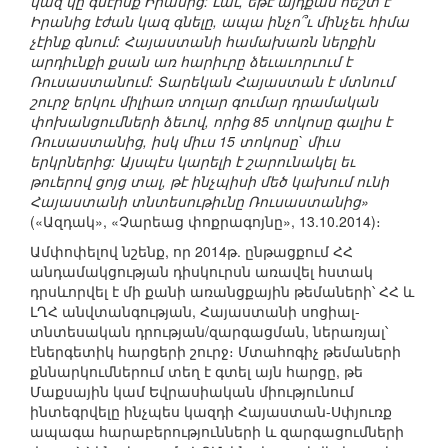
կազ կը գնէինք Իրանից: Լաւ, եթէ այդքան հեշտ է
Իրանից էժան կազ գնելը, ապա ինչո՞ւ մինչեւ հիմա
չէինք գնում: Հայաստանի համախառն ներքին
արդիւնքի քսան առ հարիւրը ձեւաւորւում է
Ռուսաստանում: Տարեկան Հայաստան է մտնում
շուրջ երկու միլիառ տոլար գումար դրամական
փոխանցումների ձեւով, որից 85 տոկոսը գալիս է
Ռուսաստանից, իսկ միւս 15 տոկոսը` միւս
երկրներից: Այսպէս կարելի է շարունակել եւ
թուերով ցոյց տալ, թէ ինչպիսի մեծ կախում ունի
Հայաստանի տնտեսութիւնը Ռուսաստանից»
(«Ազդակ», «Չարեաց փոքրագոյնը», 13.10.2014)։
Ամփոփելով նշենք, որ 2014թ. ընթացքում ՀՀ
անդամակցության դիսկուրսն առավել հստակ
դրսևորվել է մի քանի առանցքային թեմաների՝ ՀՀ և
ԼՂՀ անվտանգության, Հայաստանի սոցիալ-
տնտեսական դրության/զարգացման, ներառյալ՝
էներգետիկ հարցերի շուրջ։ Մտահոգիչ թեմաների
քննարկումներում տեղ է գտել այն հարցը, թե
Մաքսային կամ Եվրասիական միությունում
ինտեգրվելը ինչպես կազդի Հայաստան-Սփյուռք
ապագա հարաբերությունների և զարգացումների