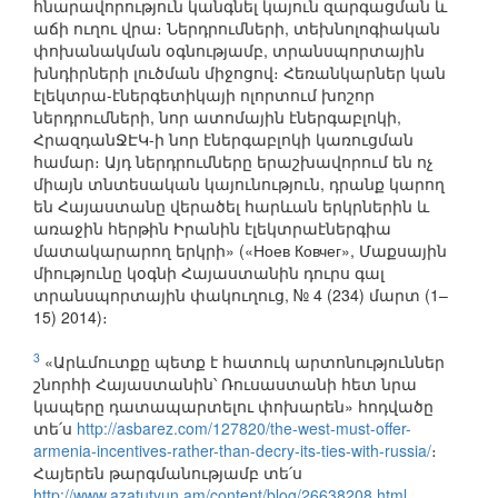
հնարավորություն կանգնել կայուն զարգացման և
աճի ուղու վրա։ Ներդրումների, տեխնոլոգիական
փոխանակման օգնությամբ, տրանսպորտային
խնդիրների լուծման միջոցով։ Հեռանկարներ կան
էլեկտրա-էներգետիկայի ոլորտում խոշոր
ներդրումների, նոր ատոմային էներգաբլոկի,
ՀրազդանՋԷԿ-ի նոր էներգաբլոկի կառուցման
համար։ Այդ ներդրումները երաշխավորում են ոչ
միայն տնտեսական կայունություն, դրանք կարող
են Հայաստանը վերածել հարևան երկրներին և
առաջին հերթին Իրանին էլեկտրաէներգիա
մատակարարող երկրի» («Ноев Ковчег», Մաքսային
միությունը կօգնի Հայաստանին դուրս գալ
տրանսպորտային փակուղուց, № 4 (234) մարտ (1–
15) 2014)։
3
«Արևմուտքը պետք է հատուկ արտոնություններ
շնորհի Հայաստանին՝ Ռուսաստանի հետ նրա
կապերը դատապարտելու փոխարեն» հոդվածը
տե՛ս
http://asbarez.com/127820/the-west-must-offer-
armenia-incentives-rather-than-decry-its-ties-with-russia/
։
Հայերեն թարգմանությամբ տե՛ս
http://www.azatutyun.am/content/blog/26638208.html