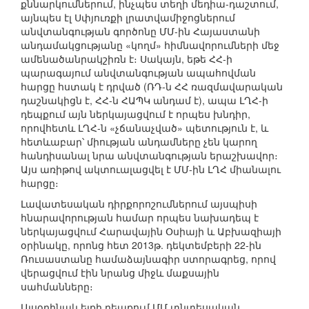
քննարկումներում, ինչպես տեղի մեդիա-դաշտում,
այնպես էլ Սփյուռքի լրատվամիջոցներում
անվտանգության գործոնը ՄՄ-ին Հայաստանի
անդամակցությանը «կողմ» հիմնավորումների մեջ
ամենածանրակշիռն է։ Սակայն, եթե ՀՀ-ի
պարագայում անվտանգության ապահովման
հարցը հստակ է դրված (ՌԴ-ն ՀՀ ռազմավարական
դաշնակիցն է, ՀՀ-ն ՀԱՊԿ անդամ է), ապա ԼՂՀ-ի
դեպքում այն ներկայացվում է որպես խնդիր,
որովհետև ԼՂՀ-ն «չճանաչված» պետություն է, և
հետևաբար՝ միության անդամները չեն կարող
հանդիսանալ նրա անվտանգության երաշխավոր։
Այս առիթով ակտուալացվել է ՄՄ-ին ԼՂՀ միանալու
հարցը։
Լավատեսական դիրքորոշումներում այսպիսի
հնարավորության համար որպես նախադեպ է
ներկայացվում Հարավային Օսիայի և Աբխազիայի
օրինակը, որոնց հետ 2013թ. դեկտեմբերի 22-ին
Ռուսաստանը համաձայնագիր ստորագրեց, որով
վերացվում էին նրանց միջև մաքսային
սահմանները։
Այսօրինակ ելքի դեպքում ՄՄ տնտեսական