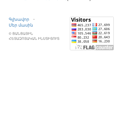
Գլխավոր
⋅
Մեր մասին
© ՑԱՆՑԱՅԻՆ
ՀԵՏԱԶՈՏԱԿԱՆ ԻՆՍՏԻՏՈՒՏ