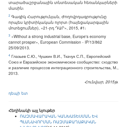
տարածաշրջանային տնտեսական հեռանկարների
մասին։
2
Գագիկ Հարությունյան, Ժողովրդագրությունը
որպես կրիտիկական ոլորտ (հայեցակարգային
մոտեցումներ), «21-րդ ԴԱՐ», 2015, #1։
3
«Without a strong industrial base, Europe's economy
cannot prosper», European Commission - IP/13/862
25/09/2013.
4
Глазьев С.Ю., Чушкин В.И., Ткачук С.П., Европейский
Союз и Евразийское экономическое сообщество: сходство
и различие процессов интеграционного строительства, М.,
2013.
Հունվար, 2015թ.
դեպի ետ
Հեղինակի այլ նյութեր
ՌԱԶՄԱՎԱՐԱԿԱՆ ԿԱՆԽԱՏԵՍՄԱՆ ԵՎ
ՊԼԱՆԱՎՈՐՄԱՆ ՌԱԶՄԱՔԱՂԱՔԱԿԱՆ