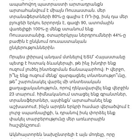
ապահովող պատրաստի արտադրանքն
արտահանվում է միայն Ռուսաստան. մեր
տրանսֆերտների 80%-ը գալիս է ՌԴ-ից, իսկ դա մեր
բյուջեի երկու երրորդն է, գազի 90, ատոմային
վառելիքի 100%-ը մենք ստանում ենք
Ռուսաստանից, օտարերկրյա ներդրումների 44%-ը
բաժին է ընկնում ռուսաստանյան
ընկերություններին։
Որպես լիիրավ անդամ մտնելով ԵՏՄ՝ Հայաստանը
պետք է հստակ ձևակերպի, թե ինչ խնդիր ենք
ուզում լուծել ինտեգրման ճանապարհով։ Ի վերջո,
ի՞նչ ենք ուզում մենք՝ զարգացնել տնտեսությո՞ւնը,
թե՞ շարունակել վարել մի տնտեսական
քաղաքականություն, որով ղեկավարվել ենք վերջին
23 տարում. հիմնականում ստացել ենք գրանտներ,
տրանսֆերտներ, այսինքն՝ արտահանել ենք
աշխատուժ, ինչն արդեն երկրի համար վերածվում է
լուրջ սպառնալիքի, և դրանով իսկ փորձել ենք
փակել տարբերությունը մեր առևտրային
հաշվեկշռում։
Ակնհայտորեն նախընտրելի է այն մոդելը, որը