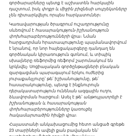
գործարարները պետք է աշխատեն հարկային
դաշտում, իսկ
փոքր և միջին բիզնեսի սուբյեկտները
չեն դիտարկվելու որպես հարկատուներ։
Կառավարության ծրագրում ուշադրությունը
սևեռվում է
հասարակություն-իշխանություն
փոխհարաբերությունների
վրա։ Նման
հարցադրման հրատապությունը պայմանավորվում
է նրանով, որ նոր հայեցակարգերը դանդաղ են
գործնական կիրառություն գտնում, և տիպիկ
սխալները ռեֆորմից ռեֆորմ շարունակում են
կրկնվել։ Սոցիալական գործընթացների բնական
զարգացման պարագայում երկու ուժերից
յուրաքանչյուրը՝ թե՛ իշխանությունը, թե՛
հասարակությունը, պետք է ինքնուրույն
դերակատարություն ունենան ազգային ուղու
ձևավորման հարցում։ Ասել է թե՝
անթույլատրելի է
իշխանության և հասարակության
փոխհարաբերությունները կառուցել
հակամարտածին հիմքի վրա
։
Հայաստանի անկախացումից հետո անցած գրեթե
23 տարիներն ավելի քան բավական են՝