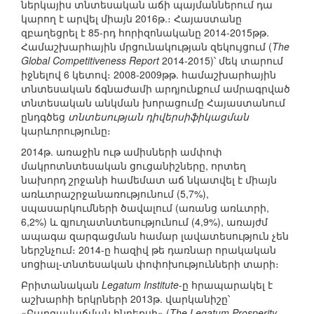
ներկայիս տնտեսական աճի պայմաններում դա
կարող է արվել միայն 2016թ.։ Հայաստանը
զբաղեցրել է 85-րդ հորիզոնականը 2014-2015թթ.
Համաշխարհային մրցունակության զեկույցում (
The
Global Competitiveness Report
2014-2015)՝ մեկ տարում
իջնելով 6 կետով։ 2008-2009թթ. համաշխարհային
տնտեսական ճգնաժամի արդյունքում ամրագրված
տնտեսական անկման խորացումը Հայաստանում
ընդգծեց
տնտեսության դիվերսիֆիկացման
կարևորությունը։
2014թ. առաջին ութ ամիսների ամփոփ
մակրոտնտեսական ցուցանիշները, որտեղ
նախորդ շրջանի համեմատ աճ նկատվել է միայն
առևտրաշրջանառությունում (5,7%),
սպասարկումների ծավալում (առանց առևտրի,
6,2%) և գյուղատնտեսությունում (4,9%), առայժմ
ապագա զարգացման համար լավատեսություն չեն
ներշնչում։ 2014-ը հազիվ թե դառնար որակական
սոցիալ-տնտեսական փոփոխությունների տարի։
Բրիտանական
Legatum Institute
-ը հրապարակել է
աշխարհի երկրների 2013թ. վարկանիշը՝
«Բարգավաճման ինդեքսի» (
The Legatum Prosperity