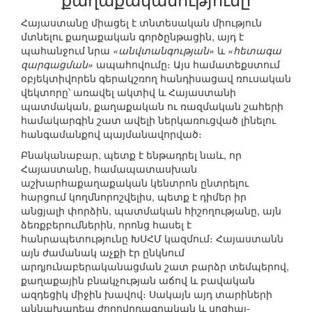
Հայաստանը միացել է տնտեսական միություն
մտնելու քաղաքական գործընթացին, այդ է
պահանջում նրա
«անվտանգության»
և
«հետագա
զարգացման»
ապահովումը։ Այս համատեքստում
օբյեկտիվորեն գերակշռող հանդիսացավ ռուսական
վեկտորը՝ առավել ակտիվ և Հայաստանի
պատմական, քաղաքական ու ռազմական շահերի
համակարգին շատ ավելի ներկառուցված լինելու
հանգամանքով պայմանավորված։
Բնականաբար, պետք է ենթադրել նաև, որ
Հայաստանը, համապատասխան
աշխարհաքաղաքական կենտրոն ընտրելու
հարցում կողմնորոշվելիս, պետք է դիմեր իր
անցյալի փորձին, պատմական հիշողությանը, այն
ձեռքբերումներին, որոնց հասել է
հանրապետությունը ԽՍՀՄ կազմում։ Հայաստանն
այն ժամանակ աչքի էր ընկնում
արդյունաբերականացման շատ բարձր տեմպերով,
քաղաքային բնակչության աճով և բավական
ազդեցիկ միջին խավով։ Սակայն այդ տարիների
աննախադեպ ժողովրդագրական և սոցիալ-