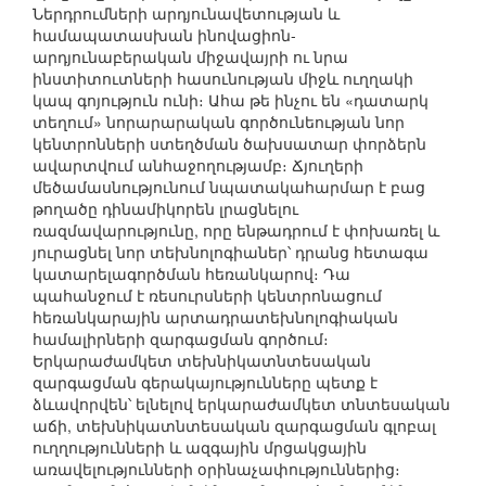
Ներդրումների արդյունավետության և
համապատասխան ինովացիոն-
արդյունաբերական միջավայրի ու նրա
ինստիտուտների հասունության միջև ուղղակի
կապ գոյություն ունի։ Ահա թե ինչու են «դատարկ
տեղում» նորարարական գործունեության նոր
կենտրոնների ստեղծման ծախսատար փորձերն
ավարտվում անհաջողությամբ։ Ճյուղերի
մեծամասնությունում նպատակահարմար է բաց
թողածը դինամիկորեն լրացնելու
ռազմավարությունը, որը ենթադրում է փոխառել և
յուրացնել նոր տեխնոլոգիաներ՝ դրանց հետագա
կատարելագործման հեռանկարով։ Դա
պահանջում է ռեսուրսների կենտրոնացում
հեռանկարային արտադրատեխնոլոգիական
համալիրների զարգացման գործում։
Երկարաժամկետ տեխնիկատնտեսական
զարգացման գերակայությունները պետք է
ձևավորվեն՝ ելնելով երկարաժամկետ տնտեսական
աճի, տեխնիկատնտեսական զարգացման գլոբալ
ուղղությունների և ազգային մրցակցային
առավելությունների օրինաչափություններից։