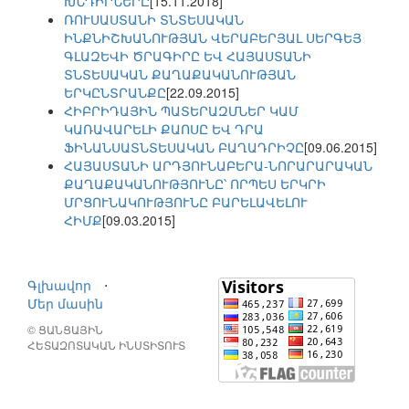
ԽՆԴԻՐՆԵՐԸ
[15.11.2018]
ՌՈՒՍԱՍՏԱՆԻ ՏՆՏԵՍԱԿԱՆ
ԻՆՔՆԻՇԽԱՆՈՒԹՅԱՆ ՎԵՐԱԲԵՐՅԱԼ ՍԵՐԳԵՅ
ԳԼԱԶԵՎԻ ԾՐԱԳԻՐԸ ԵՎ ՀԱՅԱՍՏԱՆԻ
ՏՆՏԵՍԱԿԱՆ ՔԱՂԱՔԱԿԱՆՈՒԹՅԱՆ
ԵՐԿԸՆՏՐԱՆՔԸ
[22.09.2015]
ՀԻԲՐԻԴԱՅԻՆ ՊԱՏԵՐԱԶՄՆԵՐ ԿԱՄ
ԿԱՌԱՎԱՐԵԼԻ ՔԱՈՍԸ ԵՎ ԴՐԱ
ՖԻՆԱՆՍԱՏՆՏԵՍԱԿԱՆ ԲԱՂԱԴՐԻՉԸ
[09.06.2015]
ՀԱՅԱՍՏԱՆԻ ԱՐԴՅՈՒՆԱԲԵՐԱ-ՆՈՐԱՐԱՐԱԿԱՆ
ՔԱՂԱՔԱԿԱՆՈՒԹՅՈՒՆԸ՝ ՈՐՊԵՍ ԵՐԿՐԻ
ՄՐՑՈՒՆԱԿՈՒԹՅՈՒՆԸ ԲԱՐԵԼԱՎԵԼՈՒ
ՀԻՄՔ
[09.03.2015]
Գլխավոր
⋅
Մեր մասին
© ՑԱՆՑԱՅԻՆ
ՀԵՏԱԶՈՏԱԿԱՆ ԻՆՍՏԻՏՈՒՏ