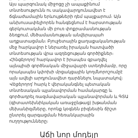
Այս պարզունակ միջոցը չի ապաքինում
տնտեսությունն ու սակավարդյունավետ է
ճգնաժամային երևույթների դեմ պայքարում։ Այն
անխուսափելիորեն հանգեցնում է հարստության
գերկուտակման մի բուռ փոքրամասնության
ձեռքում, մեծամասնության անվերապահ
աղքատացման։ Բյուջետային քաղաքականության
մեջ հարկավոր է ներառել իրական հատվածի
տնտեսության վրա ազդեցության գործիքներ։
Հինգերորդ
՝ հարկավոր է իրապես զբաղվել
այնպիսի գործնական միջավայրի ստեղծմամբ, որը
որակապես կփոխի մրցակցային կողմնորոշումըէ
այն ավելի արդյունավետ դարձնելու նպատակով։
Վեցերորդ
՝ հարկ է վերականգնել պետական
տնտեսական պլանավորման համակարգը և
գործադրել ռազմավարական պլանավորման և ԳՏԱ
(գիտատեխնիկական առաջընթաց) խթանման
մեխանիզմները, որոնք կօգնեն բիզնեսին ճիշտ
ընտրել զարգացման հեռանկարային
ուղղությունները։
Աճի նոր մոդելը