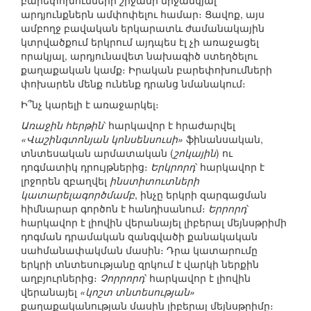
բարեփոխումների շրջանի միջանկյալ
արդյունքներն ամփոփելու համար։ Ցավոք, այս
ամբողջ բավական երկարատև ժամանակային
կտրվածքում երկրում այդպես էլ չի առաջացել
որակյալ, արդյունավետ նախագիծ ստեղծելու
քաղաքական կամք։ Իրական բարեփոխումների
փոխարեն մենք ունենք դրանց նմանակում։
Ի՞նչ կարելի է առաջարկել։
Առաջին հերթին
՝ հարկավոր է հրաժարվել
«Վաշինգտոնյան կոնսենսուսի»
ֆինանսական,
տնտեսական արմատական (
շոկային
) ու
դոգմատիկ դրույթներից։
Երկրորդ
՝ հարկավոր է
լրջորեն զբաղվել
ինստիտուտների
կատարելագործմամբ
, ինչը երկրի զարգացման
հիմնարար գործոն է հանդիսանում։
Երրորդ
՝
հարկավոր է լիովին վերանայել լիբերալ մեյնսթրիմի
դոգման դրամական զանգվածի քանակական
սահմանափակման մասին։ Դրա կատարումը
երկրի տնտեսությանը զրկում է վարկի ներքին
աղբյուրներից։
Չորրորդ
՝ հարկավոր է լիովին
վերանայել
«կոշտ տնտեսության»
քաղաքականության մասին լիբերալ մեյնսթրիմը։