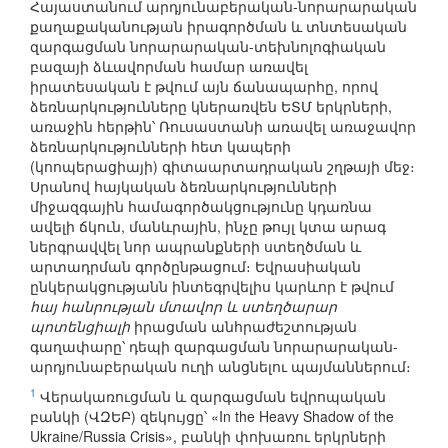
Հայաստանում արդյունաբերական-նորարարական
քաղաքականության իրագործման և տնտեսական
զարգացման նորարարական-տեխնոլոգիական
բազայի ձևավորման համար առավել
իրատեսական է թվում այն ճանապարհը, որով
ձեռնարկությունները կներառվեն ԵՏՄ երկրների,
առաջին հերթին՝ Ռուսաստանի առավել առաջավոր
ձեռնարկությունների հետ կապերի
(կոոպերացիայի) գիտաարտադրական շղթայի մեջ։
Սրանով հայկական ձեռնարկությունների
միջազգային համագործակցությունը կդառնա
ավելի ճկուն, մանևրային, ինչը թույլ կտա արագ
ներգրավվել նոր ապրանքների ստեղծման և
արտադրման գործընթացում։ Եվրասիական
ընկերակցությանն ինտեգրվելիս կարևոր է թվում
հայ հանրության մտավոր և ստեղծարար
պոտենցիալի
իրացման անհրաժեշտության
գաղափարը՝ դեպի զարգացման նորարարական-
արդյունաբերական ուղի անցնելու պայմաններում։
1
Վերակառուցման և զարգացման եվրոպական
բանկի (ՎԶԵԲ) զեկույցը՝ «In the Heavy Shadow of the
Ukraine/Russia Crisis», բանկի փոխառու երկրների