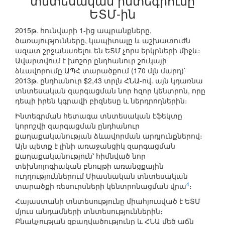
տնտեսական ինտեգրումը
ԵՏՄ-ին
2015թ. հունվարի 1-ից ապրանքները,
ծառայությունները, կապիտալը և աշխատուժն
ազատ շրջանառելու են ԵՏՄ չորս երկրների միջև։
Ավարտվում է խոշոր ընդհանուր շուկայի
ձևավորումը ԱՊՀ տարածքում (170 մլն մարդ)՝
2013թ. ընդհանուր $2,43 տրլն ՀՆԱ-ով. այն կդառնա
տնտեսական զարգացման նոր հզոր կենտրոն, որը
դեպի իրեն կգրավի բիզնեսը և ներդրողներին։
Ինտեգրման հետագա տնտեսական էֆեկտը
կորոշվի զարգացման ընդհանուր
քաղաքականության ձևավորման արդյունքներով։
Այն պետք է լինի առաջանցիկ զարգացման
քաղաքականություն՝ հիմնված նոր
տեխնոլոգիական բնույթի առանցքային
ուղղություններում Միասնական տնտեսական
4
տարածքի ռեսուրսների կենտրոնացման վրա
։
Հայաստանի տնտեսությունը միահյուսված է ԵՏՄ
մյուս անդամների տնտեսություններին։
Բնակչության զբաղվածությունը և ՀՆԱ մեծ աճն