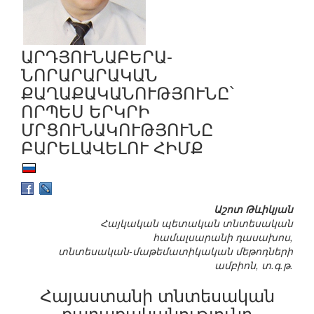
ԱՐԴՅՈՒՆԱԲԵՐԱ-
ՆՈՐԱՐԱՐԱԿԱՆ
ՔԱՂԱՔԱԿԱՆՈՒԹՅՈՒՆԸ՝
ՈՐՊԵՍ ԵՐԿՐԻ
ՄՐՑՈՒՆԱԿՈՒԹՅՈՒՆԸ
ԲԱՐԵԼԱՎԵԼՈՒ ՀԻՄՔ
Աշոտ Թևիկյան
Հայկական պետական տնտեսական
համալսարանի դասախոս,
տնտեսական-մաթեմատիկական մեթոդների
ամբիոն, տ.գ.թ.
Հայաստանի տնտեսական
քաղաքականությունը