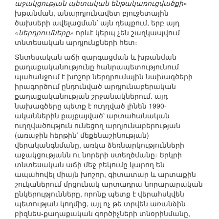
աջակցության պետական ենթակառուցվածքի»
խթանման, անարդյունավետ բյուջետային
ծախսերի ավելացման՝ այն դեպքում, երբ այդ
«ներդրումները»
որևէ կերպ չեն շաղկապվում
տնտեսական արդյունքների հետ։
Տնտեսական աճի զարգացման և խթանման
քաղաքականությունը հանրապետությունում
պահանջում է խոշոր ներդրումային նախագծերի
իրագործում ընդունված արդյունաբերական
քաղաքականության շրջանակներում. այդ
նախագծերը պետք է ուղղված լինեն 1990-
ականներին քայքայված՝ արտահանական
ուղղվածություն ունեցող արդյունաբերության
(առաջին հերթին՝ մեքենաշինության)
վերականգնմանը, առկա ձեռնարկությունների
աջակցությանն ու նորերի ստեղծմանը։ Երկրի
տնտեսական աճի մեջ բեկումը կարող են
ապահովել միայն խոշոր, գիտատար և արտաքին
շուկաներում մրցունակ արտադրա-նորարարական
ընկերությունները, որոնք պետք է վերահսկվեն
պետության կողմից, այլ ոչ թե տրվեն առանձին
բիզնես-քաղաքական գործիչների տնօրինմանը,