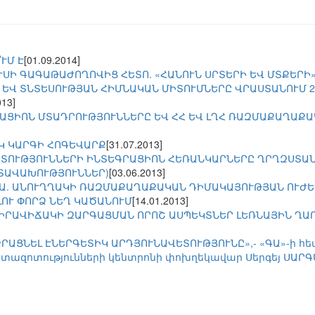
ՒՄ Է
[01.09.2014]
ՍԻ ԳԱԳԱԹԱԺՈՂՈՎԻՑ ՀԵՏՈ. «ՀԱՆՈՒՆ ՍՐՏԵՐԻ ԵՎ ՄՏՔԵՐԻ»
ԵՎ ՏՆՏԵՍՈՒԹՅԱՆ ՀԻՄՆԱԿԱՆ ՄԻՏՈՒՄՆԵՐԸ ՎՐԱՍՏԱՆՈՒՄ 20
013]
ԱՑԻՈՆ ՄՏԱԴՐՈՒԹՅՈՒՆՆԵՐԸ ԵՎ ՀՀ ԵՎ ԼՂՀ ՌԱԶՄԱՔԱՂԱՔ
Կ ԿԱՐԳԻ ՀՈԳԵՎԱՐՔ
[31.07.2013]
ՏՈՒԹՅՈՒՆՆԵՐԻ ԻՆՏԵԳՐԱՑԻՈՆ ՀԵՌԱՆԿԱՐՆԵՐԸ ՂՐՂԶՍՏԱՆ
ՄՏԱՎԱԽՈՒԹՅՈՒՆՆԵՐ)
[03.06.2013]
Ա. ԱՆՈՒՂՂԱԿԻ ՌԱԶՄԱՔԱՂԱՔԱԿԱՆ ԴԻՄԱԿԱՅՈՒԹՅԱՆ ՈՒԺ
ԼՈՒ ՓՈՐՁ ՆԵՂ ԿԱԾԱՆՈՒՄ
[14.01.2013]
ՐԱՎԻՃԱԿԻ ԶԱՐԳԱՑՄԱՆ ՈՐՈՇ ԱՍՊԵԿՏՆԵՐ ԼԵՌՆԱՅԻՆ ՂԱ
ՐԱՑՆԵԼ ԷՆԵՐԳԵՏԻԿ ԱՐԴՅՈՒՆԱՎԵՏՈՒԹՅՈՒՆԸ»,- «ԳԱ»-ի հետ
տազոտությունների կենտրոնի փոխղեկավար Սերգեյ ՍԱՐ