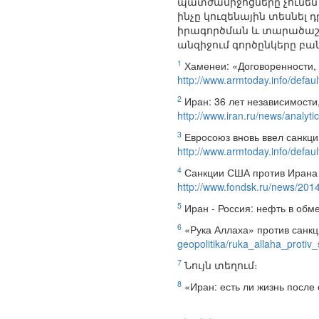
պատժամիջոցները չունեն
ինչը կուզենային տեսնել
իրագործման և տարածաշրջ
անզիջում գործընկերը բան
1
Хаменеи: «Договоренности, 
http://www.armtoday.info/def
2
Иран: 36 лет независимости,
http://www.iran.ru/news/analyt
3
Евросоюз вновь ввел санкци
http://www.armtoday.info/def
4
Санкции США против Ирана и
http://www.fondsk.ru/news/2014/
5
Иран - Россия: нефть в обме
6
«Рука Аллаха» против санкц
geopolitika/ruka_allaha_proti
7
Նույն տեղում։
8
«Иран: есть ли жизнь после 