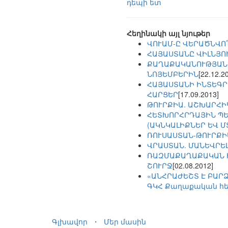
դեպի ետ
Հեղինակի այլ նյութեր
ՎՈՒԱՄ-Ը ՎԵՐԱԾՆՎՈ՞
ՀԱՅԱՍՏԱՆԸ ՎԻԼՆՅՈՒ
ՔԱՂԱՔԱԿԱՆՈՒԹՅԱՆ 
ՆՈՅԵՄԲԵՐԻՆ
[22.12.2
ՀԱՅԱՍՏԱՆԻ ԻՆՏԵԳՐ
ՀԱՐՑԵՐ
[17.09.2013]
ԹՈՒՐՔԻԱ. ԱՇԽԱՐՀԻ
ՀԵՏԽՈՐՀՐԴԱՅԻՆ ՊԵ
(ԱԿՆԿԱԼԻՔՆԵՐ ԵՎ 
ՌՈՒՍԱՍՏԱՆ-ԹՈՒՐՔԻ
ՎՐԱՍՏԱՆ. ՄԱՆԵՎՐԵ
ՌԱԶՄԱՔԱՂԱՔԱԿԱՆ Ի
ՇՈՒՐՋ
[02.08.2012]
«ԱՆՀՐԱԺԵՇՏ Է ԲԱՐՁ
ԳԿՀ Քաղաքական հե
Գլխավոր
⋅
Մեր մասին