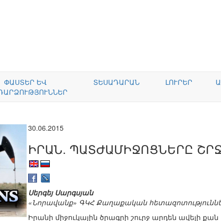
ՓԱՍՏԵՐ ԵՎ
ՏԵՍԱԴԱՐԱՆ
ԼՈՒՐԵՐ
Ա
ԴԱՐՁՈՒԹՅՈՒՆՆԵՐ
30.06.2015
ԻՐԱՆ. ՊԱՏԺԱՄԻՋՈՑՆԵՐԸ ՇՐ
Սերգեյ Սարգսյան
«Նորավանք» ԳԿՀ Քաղաքական հետազոտություննե
Իրանի միջուկային ծրագրի շուրջ արդեն ավելի քա