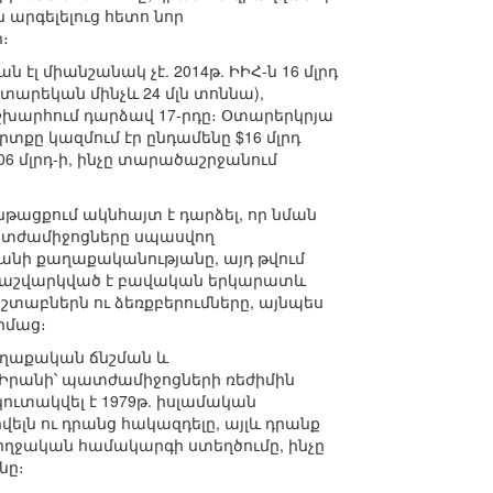
 արգելելուց հետո նոր
։
էլ միանշանակ չէ. 2014թ. ԻԻՀ-ն 16 մլրդ
արեկան մինչև 24 մլն տոննա),
աշխարհում դարձավ 17-րդը։ Օտարերկրյա
րտքը կազմում էր ընդամենը $16 մլրդ
6 մլրդ-ի, ինչը տարածաշրջանում
ացքում ակնհայտ է դարձել, որ նման
տժամիջոցները սպասվող
հրանի քաղաքականությանը, այդ թվում
 հաշվարկված է բավական երկարատև
տաբներն ու ձեռքբերումները, այնպես
իմաց։
աղաքական ճնշման և
 Իրանի՝ պատժամիջոցների ռեժիմին
կուտակվել է 1979թ. իսլամական
ելն ու դրանց հակազդելը, այլև դրանք
բողջական համակարգի ստեղծումը, ինչը
նը։