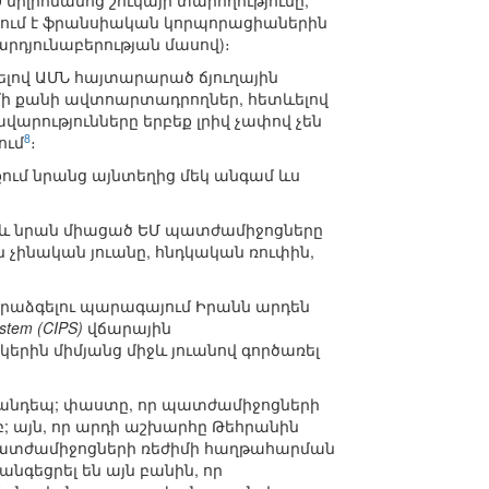
 միլիոնանոց շուկայի տարողությունը,
ում է ֆրանսիական կորպորացիաներին
րդյունաբերության մասով)։
վելով ԱՄՆ հայտարարած ճյուղային
մի քանի ավտոարտադրողներ, հետևելով
արությունները երբեք լրիվ չափով չեն
8
ում
։
քում նրանց այնտեղից մեկ անգամ ևս
Ն և նրան միացած ԵՄ պատժամիջոցները
ն չինական յուանը, հնդկական ռուփին,
արաձգելու պարագայում Իրանն արդեն
ystem (CIPS)
վճարային
երին միմյանց միջև յուանով գործառել
անդեպ; փաստը, որ պատժամիջոցների
մբ; այն, որ արդի աշխարհը Թեհրանին
 պատժամիջոցների ռեժիմի հաղթահարման
նգեցրել են այն բանին, որ