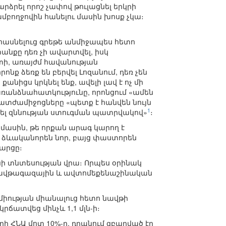
ձրել որոշ չափով թուլացնել երկրի
մբողջովին հանելու մասին խոսք չկա։
 հասնելուց գրեթե անմիջապես հետո
նքը դեռ չի ավարտվել, իսկ
ի, առայժմ հավանության
նք ձեռք են բերվել Լոզանում, դեռ չեն
անիցս կրկնել ենք, ավելի լավ է ոչ մի
 առանձնահատկությունը, որոնցում «ամեն
 պատժամիջոցները «պետք է հանվեն նույն
1
վել զննության ստուգման պատրվակով»
։
 մասին, թե որքան արագ կարող է
ձևականորեն նոր, բայց փաստորեն
արցը։
նի տնտեսության վրա։ Որպես օրինակ
՝ նավթագազային և ավտոմեքենաշինական
իության միանալուց հետո նավթի
րճատվեց մինչև 1,1 մլն-ի։
ի ՀՆԱ մոտ 10%-ը, դրանում զբաղված էր