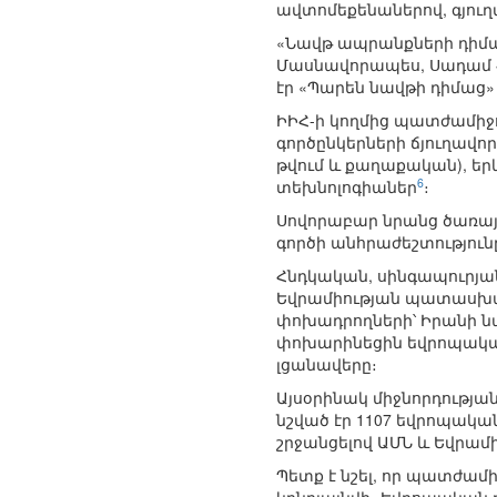
ավտոմեքենաներով, գյու
«Նավթ ապրանքների դիմաց»
Մասնավորապես, Սադամ Հո
էր «Պարեն նավթի դիմաց»
ԻԻՀ-ի կողմից պատժամիջ
գործընկերների ճյուղավոր
թվում և քաղաքական), ե
6
տեխնոլոգիաներ
։
Սովորաբար նրանց ծառայո
գործի անհրաժեշտությունը
Հնդկական, սինգապուրյան
Եվրամիության պատասխան 
փոխադրողների՝ Իրանի ն
փոխարինեցին եվրոպական
լցանավերը։
Այսօրինակ միջնորդությա
նշված էր 1107 եվրոպական
շրջանցելով ԱՄՆ և Եվրամ
Պետք է նշել, որ պատժամի