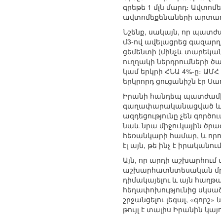
գրեթե 1 մլն մարդ։ Ավտո
ավտոմեքենաների արտադրո
Նշենք, սակայն, որ պատժա
մ3-ով ավելացրեց գազարդ
ցեմենտի (մինչև տարեկան
ուղղակի ներդրումների ծա
կամ երկրի ՀՆԱ 4%-ը։ ԱՄ
երկրորդ ցուցանիշն էր Ս
Իրանի հանդեպ պատժամիջ
գաղափարականացված և հ
ազդեցությունը չեն գործո
նաև նրա միջուկային ծ
հեռանկարի համար, և որո
էլ այն, թե ինչ է իրակա
Այն, որ արդի աշխարհու
աշխարհատնտեսական մրցա
դիմակայելու և այն հաղթա
հեղափոխությունից սկսած
շրջանցելու լեգալ, «գոր
թույլ է տալիս Իրանին կա