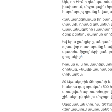
Այն, որ ԻԻՀ-ի դեմ պատ
խախտում, միջուկային ծրա
հարմարվել դրանց նվազագ
Հակազդեցության իր քաղա
փաստի, դրանց կոնկրետ 
պայմանագրերի չկատարում
ձեռք բերելու գաղտնի գոր
Եվ նրա ջանքերը, անգամ 
գլխավոր դատարանը նավագ
պատժամիջոցների ցանկում
3
ցուցակից
։
Իրանն այս համատեքստում
օրինակ, «նավթ ապրանքներ
փոխարեն։
2014թ. սկզբին Թեհրանի 
հանդես գալ օրական 500
ստացված արտարժույթով 
շինանյութ) գնելու միջոցով
Սկզբնական փուլում՝ 201
Հետագայում ապրանքների