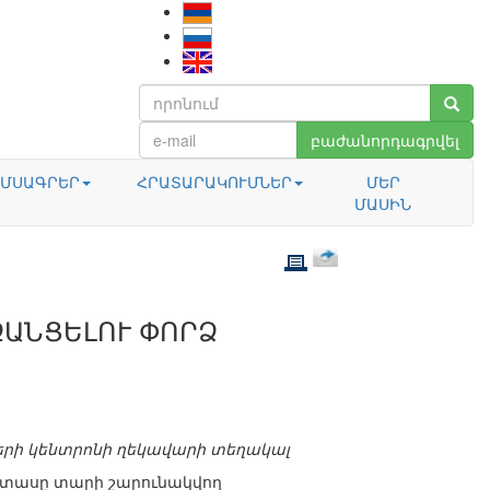
բաժանորդագրվել
ՄՍԱԳՐԵՐ
ՀՐԱՏԱՐԱԿՈՒՄՆԵՐ
ՄԵՐ
ՄԱՍԻՆ
ՋԱՆՑԵԼՈՒ ՓՈՐՁ
րի կենտրոնի ղեկավարի տեղակալ
ն տասը տարի շարունակվող