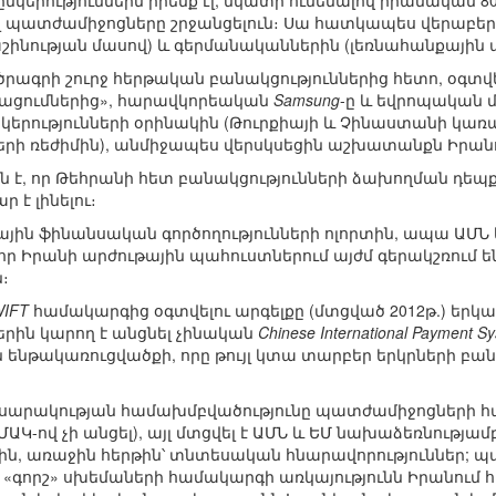
նկերություններն իրենք էլ, նկատի ունենալով իրանական 80
պատժամիջոցները շրջանցելուն։ Սա հատկապես վերաբեր
նության մասով) և գերմանականներին (լեռնահանքային ա
ն ծրագրի շուրջ հերթական բանակցություններից հետո, օգտ
ացումներից», հարավկորեական
Samsung
-ը և եվրոպական 
կերությունների օրինակին (Թուրքիայի և Չինաստանի կառավ
ի ռեժիմին), անմիջապես վերսկսեցին աշխատանքն Իրան
ն է, որ Թեհրանի հետ բանակցությունների ձախողման դեպ
 է լինելու։
գային ֆինանսական գործողությունների ոլորտին, ապա ԱՄ
 որ Իրանի արժութային պահուստներում այժմ գերակշռում ե
։
IFT
համակարգից օգտվելու արգելքը (մտցված 2012թ.) երկ
երին կարող է անցնել չինական
Chinese International Payment S
ենթակառուցվածքի, որը թույլ կտա տարբեր երկրների բանկ
ասարակության համախմբվածությունը պատժամիջոցների հ
(ՄԱԿ-ով չի անցել), այլ մտցվել է ԱՄՆ և ԵՄ նախաձեռնությա
ային, առաջին հերթին՝ տնտեսական հնարավորություններ;
 «գորշ» սխեմաների համակարգի առկայությունն Իրանում հա