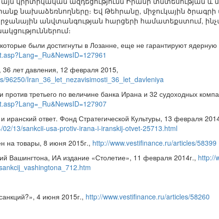
 այն կրիտիկական ազդեցությունն Իրանի տնտեսության և
 դրանք նախաձեռնողները։ Եվ Թեհրանը, միջուկային ծրագր
անային անվտանգության հարցերի համատեքստում, ինչպես
ակցություններում։
которые были достигнуты в Лозанне, еще не гарантируют ядерную 
ault.asp?Lang=_Ru&NewsID=127961
 36 лет давления, 12 февраля 2015,
ics/96250/Iran_36_let_nezavisimosti_36_let_davleniya
и против третьего по величине банка Ирана и 32 судоходных компа
ault.asp?Lang=_Ru&NewsID=127907
 иранский ответ. Фонд Стратегической Культуры, 13 февраля 2014
02/13/sankcii-usa-protiv-irana-i-iranskij-otvet-25713.html
н на товары, 8 июня 2015г.,
http://www.vestifinance.ru/articles/58399
ий Вашингтона, ИА издание «Столетие», 11 февраля 2014г.,
http://
v_sankcij_vashingtona_712.htm
санкций?», 4 июня 2015г.,
http://www.vestifinance.ru/articles/58260