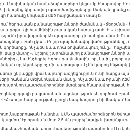
գամ նախնական համաձայնագրերի կնքումը հնարավոր է դար
ԱԿ-ի կողմից կիրառվող պատժամիջոցները։ Սակայն դրանք ա
ի հանումը նույնպես մեծ հարցականի տակ է։
անում հերթական բանակցությունների ժամանակ «ճեղքման»
այաթոլա Ալի Խամենեին բավական հստակ ասել է. «Աշխատա
յունն իրավաբանորեն պարտադիր չի հանդիսանում։ Ուստ
ացնելու բան չկա... Բոլոր պայմանավորվածությունները, որո
 գործարքը, ինչպես նաև դրա բովանդակությունը... Ինչպես ք
ինի, բայց վատը»։ Նշելով շարունակվող բանակցությունների
րից», նա հնչեցրել է դրույթ այն մասին, որ, նախ, բոլոր
զմական օբյեկտները ոչ մի պարագայում չեն կարող ենթարկ
անուր ընթացքի վրա կարևոր ազդեցություն ունի հարցն այն
րի հանման տեխնիկական մասը, ինչպես նաև Իրանի դեմ 
 փոխարինող պատժամիջոցներ մտցնելու հնարավորության հ
ոցները զգալի բացասական ազդեցություն են գործում Իրա
ը ԻԻՀ արդյունաբերության բյուջե կազմավորող հիմնական
դյունաբերության հանդեպ ԱՄՆ պատժամիջոցներին Եվրամ
կազմում էր օրական մոտ 2,5 մլն բարել նավթ և խտանյութ, կ
ոմեքենաշինական արդյունաբերությունն ապահովում էր երկր