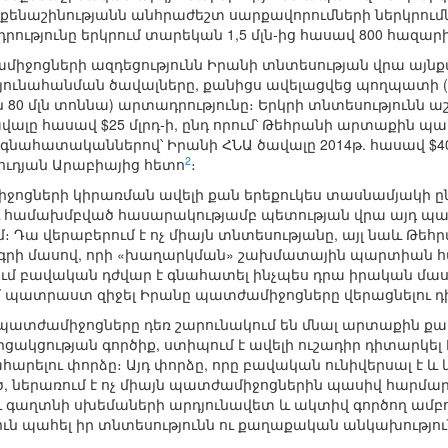
մեքենաշինությանն անհրաժեշտ սարքավորումների ներկրումն
ւթյունը երկրում տարեկան 1,5 մլն-ից հասավ 800 հազարի
միջոցների ազդեցությունն Իրանի տնտեսության վրա այնքան 
յունահանման ծավալները, քանիցս ավելացվեց պողպատի (տ
 80 մլն տոննա) արտադրությունը։ Երկրի տնտեսությունն 
վալը հասավ $25 մլրդ-ի, ընդ որում՝ Թեհրանի արտաքին պա
Հ գնահատականներով՝ Իրանի ՀՆԱ ծավալը 2014թ. հասավ $40
2
աուդյան Արաբիայից հետո
։
ոցների կիրառման ավելի քան երեքուկես տասնամյակի ընթ
ամախմբված հասարակությամբ պետության վրա այդ պա
ւմ։ Դա վերաբերում է ոչ միայն տնտեսությանը, այլ նաև Թե
րագրի մասով, որի «խաղարկման» շախմատային պարտիան
ւմ բավական դժվար է գնահատել ինչպես դրա իրական մասշ
նում պատրաստ զիջել Իրանը պատժամիջոցները վերացնելու դ
մ պատժամիջոցները դեռ շարունակում են մնալ արտաքին ք
կցության գործիք, ստիպում է ավելի ուշադիր դիտարկել
հարելու փորձը։ Այդ փորձը, որը բավական ունիվերսալ է և 
, ներառում է ոչ միայն պատժամիջոցներին պասիվ հարմարվ
շ» և գաղտնի սխեմաների արդյունավետ և ակտիվ գործող ամ
յուն պահել իր տնտեսությունն ու քաղաքական անկախությու