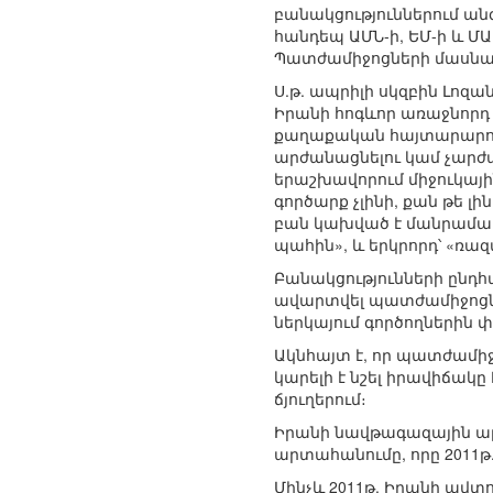
բանակցություններում ան
հանդեպ ԱՄՆ-ի, ԵՄ-ի և Մ
Պատժամիջոցների մասնակ
Ս.թ. ապրիլի սկզբին Լոզ
Իրանի հոգևոր առաջնորդ 
քաղաքական հայտարարութ
արժանացնելու կամ չարժան
երաշխավորում միջուկային
գործարք չլինի, քան թե լ
բան կախված է մանրամասնե
պահին», և երկրորդ՝ «ռա
Բանակցությունների ընդհ
ավարտվել պատժամիջոցնե
ներկայում գործողներին
Ակնհայտ է, որ պատժամիջ
կարելի է նշել իրավիճակ
ճյուղերում։
Իրանի նավթագազային ար
արտահանումը, որը 2011թ. 
Մինչև 2011թ. Իրանի ավտ