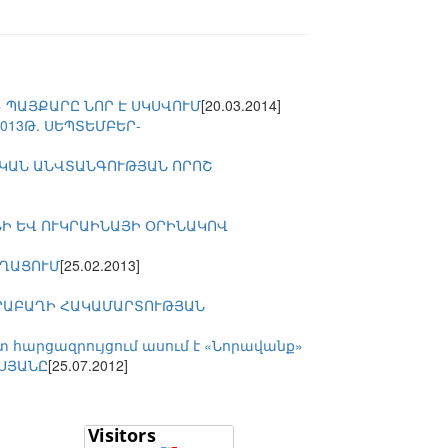
 ՊԱՅՔԱՐԸ ՆՈՐ Է ՍԿՍՎՈՒՄ
[20.03.2014]
13Թ. ՍԵՊՏԵՄԲԵՐ-
ԱԿԱՆ ԱՆՎՏԱՆԳՈՒԹՅԱՆ ՈՐՈՇ
Ի ԵՎ ՈՒԿՐԱԻՆԱՅԻ ՕՐԻՆԱԿՈՎ
ԵՂԱՑՈՒՄ
[25.02.2013]
ՐԱԲԱՂԻ ՀԱԿԱՄԱՐՏՈՒԹՅԱՆ
 հարցազրույցում ասում է «Նորավանք»
ԳՍՅԱՆԸ
[25.07.2012]