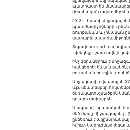
կընդլայնվի։ Եվրոպական ը
պատրաստ են մասնակցել 
(իրանական ավտոմեքենաշի
2013թ. Իրանի միջուկայի
պատժամիջոցների «թեթև
թուրքական և չինական ըն
սատարել պատժամիջոցներ
Տպավորությունն այնպիսի
«վռնդելը» շատ ավելի դժվար
Ինչ վերաբերում է միջազ
հանգեցրել են այն բանին,
ռուսական ռուբլին և ոսկին
Միջազգային վճարային
SW
ս.թ. սեպտեմբեր-հոկտեմբ
ենթակառուցվածքին նման 
դոլարի փոխարեն։
Այսպիսով` իրանական հ
մեծ մասը միջազգային չէ 
ընձեռում է այլընտրանք
հմուտ կառուցված լեգալ և