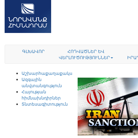
ԳԼԽԱՎՈՐ
ՀՈԴՎԱԾՆԵՐ ԵՎ
ՎԵՐԼՈՒԾՈՒԹՅՈՒՆՆԵՐ
ԻՐԱ
Աշխարհաքաղաքականություն
Ազգային
անվտանգություն
Հայության
հիմնախնդիրներ
Տնտեսագիտություն