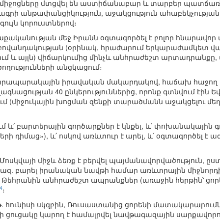
ժամիջոցները մտցվել են աստիճանաբար և տարբեր պատճառն
գրի անթափանցիկություն, աջակցություն ահաբեկչությանը 
ույն կորուստներով։
քականության մեջ Իրանն օգտագործել է բոլոր հնարավոր 
բովանդակության (օրինակ, հրաժարում երկարաժամկետ վա
 և այլն) վիճարկումից մինչև անհրաժեշտ արտադրանքը, 
ծողությունների անցկացում։
հրապարակային իրավական մակարդակով, հաճախ հաջող են ե
նացության 40 ընկերություններից, որոնք գտնվում էին 
 (միջուկային խոցման զենքի տարածմանն աջակցելու մեղա
 և՛ բարտերային գործարքներ է կնքել, և՛ փոխանակային գո
ի դիմաց»), և՛ ոսկով առևտուր է արել, և՛ օգտագործել է ա
և Մոսկվայի միջև ձեռք է բերվել պայմանավորվածություն, 
 հազ. բարել իրանական նավթի համար առևտրային միջնորդ
Թեհրանին անհրաժեշտ ապրանքներ (առաջին հերթին՝ ցորե
4
։
5թ. հունիսի սկզբին, Ռուսաստանից ցորենի մատակարարումն
 ցուցակը կարող է համալրվել նավթագազային սարքավորու