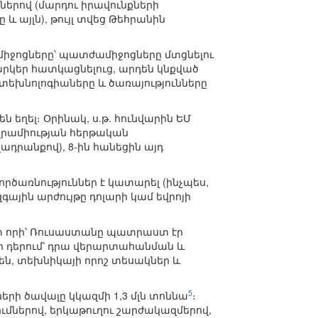
երով (մարդու իրավունքների
և այլն), թույլ տվեց Թեհրանին
միջոցները՝ պատժամիջոցները մտցնելու
րկեր հատկացնելուց, արդեն կնքված
տեխնոլոգիաները և ծառայությունները
ղել։ Օրինակ, ս.թ. հունվարին ԵՄ
Եվրամիության հերթական
դրանքով), 8-ին հանեցին այդ
րծառնություններ է կատարել (ինչպես,
զգային արժույթը դոլարի կամ եվրոյի
ըստ որի՝ Ռուսաստանը պատրաստ էր
ի դերում՝ դրա վերարտահանման և
ն, տեխնիկայի որոշ տեսակներ և
5
երի ծավալը կկազմի 1,3 մլն տոննա
։
մներով, երկաթուղու շարժակազմերով,