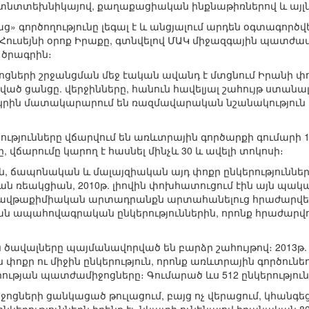
ղտնտտեխնիկայով, քաղաքացիական ինքնաթիռներով և այլն
 գործողությունը լեգալ է և անցյալում արդեն օգտագործվ
ւսեյնի օրոք Իրաքը, գտնվելով ՄԱԿ միջազգային պատժամի
 ծրագրին։
ոցների շրջանցման մեջ էական ավանդ է մտցնում Իրանի
ված ցանցը. վերջինները, հանուն հավելյալ շահույթ ստանալո
րկրին մատակարարում են ռազմավարական նշանակություն 
ւթյունները վճարվում են առևտրային գործարքի գումարի 15
, վճարումը կարող է հասնել մինչև 30 և ավելի տոկոսի։
, ճապոնական և մալայզիական այդ փոքր ընկերություններ
ռեակցիան, 2010թ. լիովին փոխհատուցում էին այն պակաս
ավթաքիմիական արտադրանքն արտահանելուց հրաժարվելո
 ապահովագրական ընկերություններին, որոնք հրաժարվ
ն ծավալները պայմանավորված են բարձր շահույթով։ 2013թ.
 փոքր ու միջին ընկերություն, որոնք առևտրային գործունե
իության պատժամիջոցները։ Գումարած ևս 512 ընկերություն
ջոցների ցանկացած թուլացում, բայց ոչ վերացում, կհանգեց