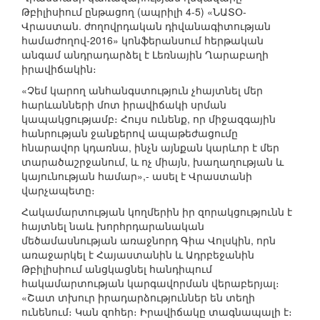
Թբիլիսիում ընթացող (ապրիլի 4-5) «ՆԱՏՕ-
Վրաստան. ժողովրդական դիվանագիտության
համաժողով-2016» կոնֆերանսում հերթական
անգամ անդրադարձել է Լեռնային Ղարաբաղի
իրավիճակին։
«Չեմ կարող անհանգստություն չհայտնել մեր
հարևանների մոտ իրավիճակի սրման
կապակցությամբ։ Հույս ունենք, որ միջազգային
հանրության ջանքերով ապաթեժացումը
հնարավոր կդառնա, ինչն այնքան կարևոր է մեր
տարածաշրջանում, և ոչ միայն, խաղաղության և
կայունության համար»,- ասել է Վրաստանի
վարչապետը։
Հակամարտության կողմերին իր զորակցությունն է
հայտնել նաև խորհրդարանական
մեծամասնության առաջնորդ Գիա Վոլսկին, որն
առաջարկել է Հայաստանին և Ադրբեջանին
Թբիլիսիում անցկացնել հանդիպում
հակամարտության կարգավորման վերաբերյալ։
«Շատ տխուր իրադարձություններ են տեղի
ունենում։ Կան զոհեր։ Իրավիճակը տագնապալի է։