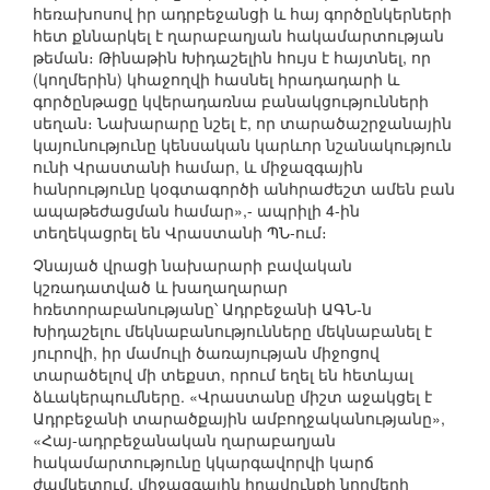
հեռախոսով իր ադրբեջանցի և հայ գործընկերների
հետ քննարկել է ղարաբաղյան հակամարտության
թեման։ Թինաթին Խիդաշելին հույս է հայտնել, որ
(կողմերին) կհաջողվի հասնել հրադադարի և
գործընթացը կվերադառնա բանակցությունների
սեղան։ Նախարարը նշել է, որ տարածաշրջանային
կայունությունը կենսական կարևոր նշանակություն
ունի Վրաստանի համար, և միջազգային
հանրությունը կօգտագործի անհրաժեշտ ամեն բան
ապաթեժացման համար»,- ապրիլի 4-ին
տեղեկացրել են Վրաստանի ՊՆ-ում։
Չնայած վրացի նախարարի բավական
կշռադատված և խաղաղարար
հռետորաբանությանը՝ Ադրբեջանի ԱԳՆ-ն
Խիդաշելու մեկնաբանությունները մեկնաբանել է
յուրովի, իր մամուլի ծառայության միջոցով
տարածելով մի տեքստ, որում եղել են հետևյալ
ձևակերպումները. «Վրաստանը միշտ աջակցել է
Ադրբեջանի տարածքային ամբողջականությանը»,
«Հայ-ադրբեջանական ղարաբաղյան
հակամարտությունը կկարգավորվի կարճ
ժամկետում, միջազգային իրավունքի նորմերի