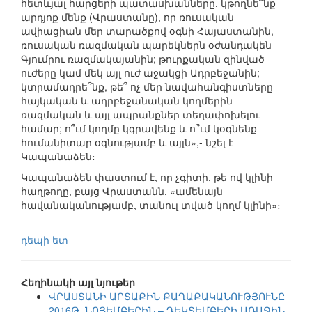
հետևյալ հարցերի պատասխանները. կթողնե՞նք
արդյոք մենք (Վրաստանը), որ ռուսական
ավիացիան մեր տարածքով օգնի Հայաստանին,
ռուսական ռազմական պարեկներն օժանդակեն
Գյումրու ռազմակայանին; թուրքական զինված
ուժերը կամ մեկ այլ ուժ աջակցի Ադրբեջանին;
կտրամադրե՞նք, թե՞ ոչ մեր նավահանգիստները
հայկական և ադրբեջանական կողմերին
ռազմական և այլ ապրանքներ տեղափոխելու
համար; ո՞ւմ կողմը կգրավենք և ո՞ւմ կօգնենք
հումանիտար օգնությամբ և այլն»,- նշել է
Կապանաձեն։
Կապանաձեն փաստում է, որ չգիտի, թե ով կլինի
հաղթողը, բայց Վրաստանն, «ամենայն
հավանականությամբ, տանուլ տված կողմ կլինի»։
դեպի ետ
Հեղինակի այլ նյութեր
ՎՐԱՍՏԱՆԻ ԱՐՏԱՔԻՆ ՔԱՂԱՔԱԿԱՆՈՒԹՅՈՒՆԸ
2016Թ. ՆՈՅԵՄԲԵՐԻՆ – ԴԵԿՏԵՄԲԵՐԻ ԱՌԱՋԻՆ