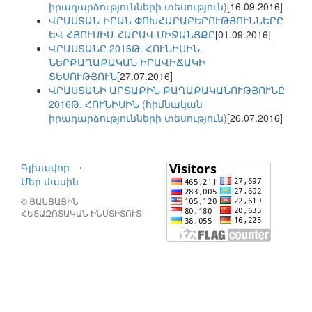
իրադարձությունների տեսություն)
[16.09.2016]
ՎՐԱՍՏԱՆ-ԻՐԱՆ ՓՈԽՀԱՐԱԲԵՐՈՒԹՅՈՒՆՆԵՐԸ
ԵՎ ՀՅՈՒՍԻՍ-ՀԱՐԱՎ ՄԻՋԱՆՑՔԸ
[01.09.2016]
ՎՐԱՍՏԱՆԸ 2016Թ. ՀՈՒՆԻՍԻՆ.
ՆԵՐՔԱՂԱՔԱԿԱՆ ԻՐԱՎԻՃԱԿԻ
ՏԵՍՈՒԹՅՈՒՆ
[27.07.2016]
ՎՐԱՍՏԱՆԻ ԱՐՏԱՔԻՆ ՔԱՂԱՔԱԿԱՆՈՒԹՅՈՒՆԸ
2016Թ. ՀՈՒՆԻՍԻՆ (հիմնական
իրադարձությունների տեսություն)
[26.07.2016]
Գլխավոր
⋅
Մեր մասին
© ՑԱՆՑԱՅԻՆ
ՀԵՏԱԶՈՏԱԿԱՆ ԻՆՍՏԻՏՈՒՏ