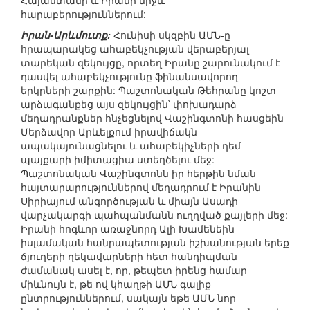
Հայաստանի և Իրանի միջև
հարաբերություններում:
Իրան-Արևմուտք:
Հունիսի սկզբին ԱՄՆ-ը
հրապարակեց ահաբեկչության վերաբերյալ
տարեկան զեկույցը, որտեղ Իրանը շարունակում է
դասվել ահաբեկչությունը ֆինանսավորող
երկրների շարքին: Պաշտոնական Թեհրանը կոշտ
արձագանքեց այս զեկույցին՝ փոխադարձ
մեղադրանքներ հնչեցնելով Վաշինգտոնի հասցեին
Մերձավոր Արևելքում իրավիճակն
ապակայունացնելու և ահաբեկիչների դեմ
պայքարի իմիտացիա ստեղծելու մեջ:
Պաշտոնական Վաշինգտոնն իր հերթին նման
հայտարարություններով մեղադրում է Իրանին
Սիրիայում անգործության և միայն Ասադի
վարչակարգի պահպանմանն ուղղված քայլերի մեջ:
Իրանի հոգևոր առաջնորդ Ալի Խամենեին
իսլամական հանրապետության իշխանության երեք
ճյուղերի ղեկավարների հետ հանդիպման
ժամանակ ասել է, որ, թեպետ իրենց համար
միևնույն է, թե ով կհաղթի ԱՄՆ գալիք
ընտրություններում, սակայն եթե ԱՄՆ նոր