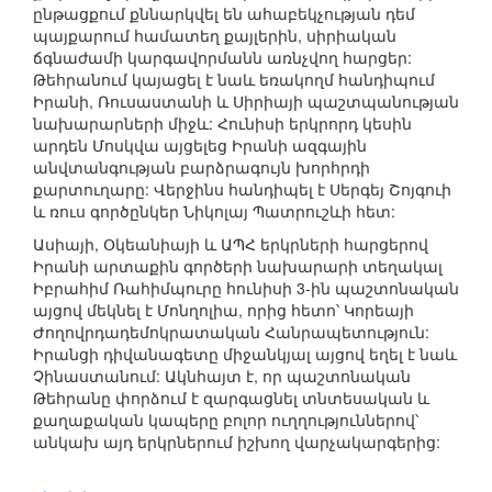
ընթացքում քննարկվել են ահաբեկչության դեմ
պայքարում համատեղ քայլերին, սիրիական
ճգնաժամի կարգավորմանն առնչվող հարցեր:
Թեհրանում կայացել է նաև եռակողմ հանդիպում
Իրանի, Ռուսաստանի և Սիրիայի պաշտպանության
նախարարների միջև: Հունիսի երկրորդ կեսին
արդեն Մոսկվա այցելեց Իրանի ազգային
անվտանգության բարձրագույն խորհրդի
քարտուղարը: Վերջինս հանդիպել է Սերգեյ Շոյգուի
և ռուս գործընկեր Նիկոլայ Պատրուշևի հետ:
Ասիայի, Օկեանիայի և ԱՊՀ երկրների հարցերով
Իրանի արտաքին գործերի նախարարի տեղակալ
Իբրահիմ Ռահիմպուրը հունիսի 3-ին պաշտոնական
այցով մեկնել է Մոնղոլիա, որից հետո՝ Կորեայի
Ժողովրդադեմոկրատական Հանրապետություն:
Իրանցի դիվանագետը միջանկյալ այցով եղել է նաև
Չինաստանում: Ակնհայտ է, որ պաշտոնական
Թեհրանը փորձում է զարգացնել տնտեսական և
քաղաքական կապերը բոլոր ուղղություններով՝
անկախ այդ երկրներում իշխող վարչակարգերից: