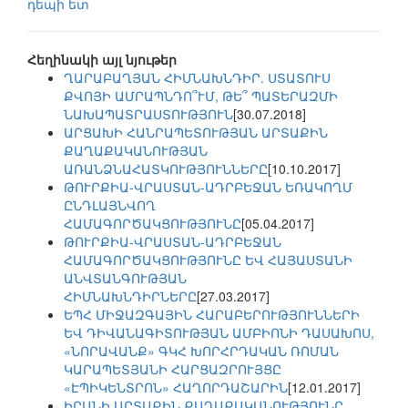
դեպի ետ
Հեղինակի այլ նյութեր
ՂԱՐԱԲԱՂՅԱՆ ՀԻՄՆԱԽՆԴԻՐ. ՍՏԱՏՈՒՍ
ՔՎՈՅԻ ԱՄՐԱՊՆԴՈ՞ՒՄ, ԹԵ՞ ՊԱՏԵՐԱԶՄԻ
ՆԱԽԱՊԱՏՐԱՍՏՈՒԹՅՈՒՆ
[30.07.2018]
ԱՐՑԱԽԻ ՀԱՆՐԱՊԵՏՈՒԹՅԱՆ ԱՐՏԱՔԻՆ
ՔԱՂԱՔԱԿԱՆՈՒԹՅԱՆ
ԱՌԱՆՁՆԱՀԱՏԿՈՒԹՅՈՒՆՆԵՐԸ
[10.10.2017]
ԹՈՒՐՔԻԱ-ՎՐԱՍՏԱՆ-ԱԴՐԲԵՋԱՆ ԵՌԱԿՈՂՄ
ԸՆԴԼԱՅՆՎՈՂ
ՀԱՄԱԳՈՐԾԱԿՑՈՒԹՅՈՒՆԸ
[05.04.2017]
ԹՈՒՐՔԻԱ-ՎՐԱՍՏԱՆ-ԱԴՐԲԵՋԱՆ
ՀԱՄԱԳՈՐԾԱԿՑՈՒԹՅՈՒՆԸ ԵՎ ՀԱՅԱՍՏԱՆԻ
ԱՆՎՏԱՆԳՈՒԹՅԱՆ
ՀԻՄՆԱԽՆԴԻՐՆԵՐԸ
[27.03.2017]
ԵՊՀ ՄԻՋԱԶԳԱՅԻՆ ՀԱՐԱԲԵՐՈՒԹՅՈՒՆՆԵՐԻ
ԵՎ ԴԻՎԱՆԱԳԻՏՈՒԹՅԱՆ ԱՄԲԻՈՆԻ ԴԱՍԱԽՈՍ,
«ՆՈՐԱՎԱՆՔ» ԳԿՀ ԽՈՐՀՐԴԱԿԱՆ ՌՈՄԱՆ
ԿԱՐԱՊԵՏՅԱՆԻ ՀԱՐՑԱԶՐՈՒՅՑԸ
«ԷՊԻԿԵՆՏՐՈՆ» ՀԱՂՈՐԴԱՇԱՐԻՆ
[12.01.2017]
ԻՐԱՆԻ ԱՐՏԱՔԻՆ ՔԱՂԱՔԱԿԱՆՈՒԹՅՈՒՆԸ