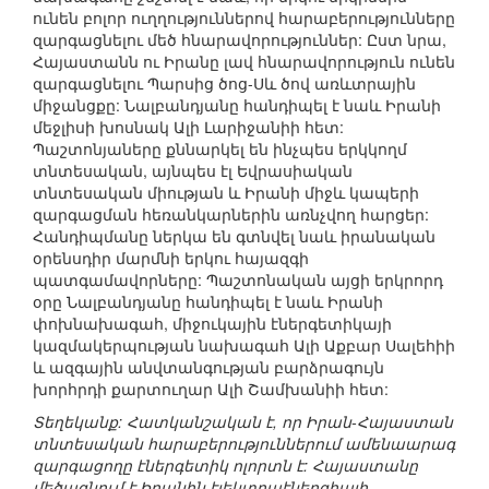
ունեն բոլոր ուղղություններով հարաբերությունները
զարգացնելու մեծ հնարավորություններ: Ըստ նրա,
Հայաստանն ու Իրանը լավ հնարավորություն ունեն
զարգացնելու Պարսից ծոց-Սև ծով առևտրային
միջանցքը: Նալբանդյանը հանդիպել է նաև Իրանի
մեջլիսի խոսնակ Ալի Լարիջանիի հետ:
Պաշտոնյաները քննարկել են ինչպես երկկողմ
տնտեսական, այնպես էլ Եվրասիական
տնտեսական միության և Իրանի միջև կապերի
զարգացման հեռանկարներին առնչվող հարցեր:
Հանդիպմանը ներկա են գտնվել նաև իրանական
օրենսդիր մարմնի երկու հայազգի
պատգամավորները: Պաշտոնական այցի երկրորդ
օրը Նալբանդյանը հանդիպել է նաև Իրանի
փոխնախագահ, միջուկային էներգետիկայի
կազմակերպության նախագահ Ալի Աքբար Սալեհիի
և ազգային անվտանգության բարձրագույն
խորհրդի քարտուղար Ալի Շամխանիի հետ:
Տեղեկանք: Հատկանշական է, որ Իրան-Հայաստան
տնտեսական հարաբերություններում ամենաարագ
զարգացողը էներգետիկ ոլորտն է: Հայաստանը
մեծացնում է Իրանին էլեկտրաէներգիայի