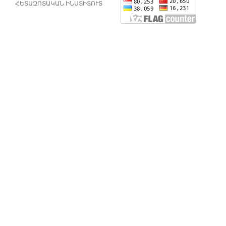
ՀԵՏԱԶՈՏԱԿԱՆ ԻՆՍՏԻՏՈՒՏ