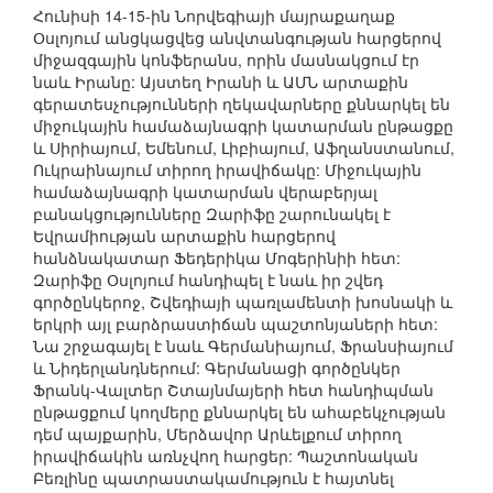
Հունիսի 14-15-ին Նորվեգիայի մայրաքաղաք
Օսլոյում անցկացվեց անվտանգության հարցերով
միջազգային կոնֆերանս, որին մասնակցում էր
նաև Իրանը: Այստեղ Իրանի և ԱՄՆ արտաքին
գերատեսչությունների ղեկավարները քննարկել են
միջուկային համաձայնագրի կատարման ընթացքը
և Սիրիայում, Եմենում, Լիբիայում, Աֆղանստանում,
Ուկրաինայում տիրող իրավիճակը: Միջուկային
համաձայնագրի կատարման վերաբերյալ
բանակցությունները Զարիֆը շարունակել է
Եվրամիության արտաքին հարցերով
հանձնակատար Ֆեդերիկա Մոգերինիի հետ:
Զարիֆը Օսլոյում հանդիպել է նաև իր շվեդ
գործընկերոջ, Շվեդիայի պառլամենտի խոսնակի և
երկրի այլ բարձրաստիճան պաշտոնյաների հետ:
Նա շրջագայել է նաև Գերմանիայում, Ֆրանսիայում
և Նիդերլանդներում: Գերմանացի գործընկեր
Ֆրանկ-Վալտեր Շտայնմայերի հետ հանդիպման
ընթացքում կողմերը քննարկել են ահաբեկչության
դեմ պայքարին, Մերձավոր Արևելքում տիրող
իրավիճակին առնչվող հարցեր: Պաշտոնական
Բեռլինը պատրաստակամություն է հայտնել