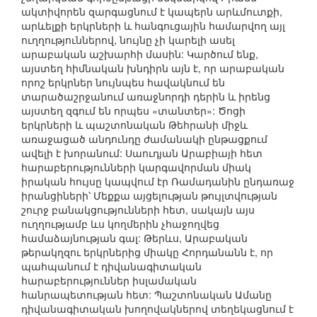
ակտիվորեն զարգացնում է կապերն արևմուտքի,
արևելքի երկրների և հանգուցային համարվող այլ
ուղղություններով, նույնը չի կարելի ասել
արաբական աշխարհի մասին: Կարծում ենք,
այստեղ հիմնական խնդիրն այն է, որ արաբական
որոշ երկրներ նույնպես հավակնում են
տարածաշրջանում առաջնորդի դերին և իրենց
այստեղ զգում են որպես «տանտեր»: Ծոցի
երկրների և պաշտոնական Թեհրանի միջև
առաջացած անդունդը ժամանակի ընթացքում
ավելի է խորանում: Սաուդյան Արաբիայի հետ
հարաբերությունների կարգավորման միակ
իրական հույսը կապվում էր Ռամադանին ընդառաջ
իրանցիների՝ Մեքքա այցելության թույլտվության
շուրջ բանակցությունների հետ, սակայն այս
ուղղությամբ ևս կողմերին չհաջողվեց
համաձայնության գալ: Թերևս, Արաբական
թերակղզու երկրներից միակը Հորդանանն է, որ
պահպանում է դիվանագիտական
հարաբերություններ իսլամական
հանրապետության հետ: Պաշտոնական Ամանը
դիվանագիտական խողովակներով տեղեկացնում է