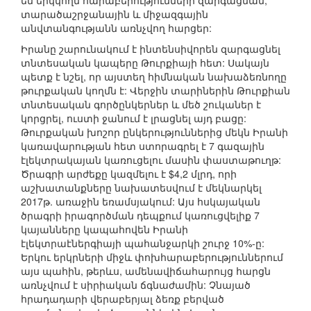
են երկկողմ հարաբերությունների զարգացման,
տարածաշրջանային և միջազգային
անվտանգությանն առնչվող հարցեր:
Իրանը շարունակում է ինտենսիվորեն զարգացնել
տնտեսական կապերը Թուրքիայի հետ: Սակայն
պետք է նշել, որ այստեղ հիմնական նախաձեռնողը
թուրքական կողմն է: Վերջին տարիներին Թուրքիան
տնտեսական գործընկերներ և մեծ շուկաներ է
կորցրել, ուստի ջանում է լրացնել այդ բացը:
Թուրքական խոշոր ընկերություններից մեկն Իրանի
կառավարության հետ ստորագրել է 7 գազային
էլեկտրակայան կառուցելու մասին փաստաթուղթ:
Ծրագրի արժեքը կազմելու է $4,2 մլրդ, որի
աշխատանքները նախատեսվում է մեկնարկել
2017թ. առաջին եռամսյակում: Այս հսկայական
ծրագրի իրագործման դեպքում կառուցվելիք 7
կայանները կապահովեն Իրանի
էլեկտրաէներգիայի պահանջարկի շուրջ 10%-ը:
Երկու երկրների միջև փոխհարաբերություններում
այս պահին, թերևս, ամենավիճահարույց հարցն
առնչվում է սիրիական ճգնաժամին: Չնայած
հրադադարի վերաբերյալ ձեռք բերված