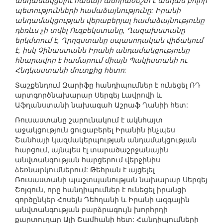
անդամակցելու համար անհրաժեշտ է անդամ բոլոր
պետությունների համաձայնությունը: Իրանի
անդամակցության վերաբերյալ համաձայնությունը
դեռևս չի տվել Ուզբեկստանը, Ղազախստանը
երկմտում է, Ղրղզստանը սպասողական վիճակում
է, իսկ Չինաստանն Իրանի անդամակցությունը
հնարավոր է համարում միայն Պակիստանի ու
Հնդկաստանի մուտքից հետո:
Տաշքենդում Զարիֆը հանդիպումներ է ունեցել ՌԴ
արտգործնախարար Սերգեյ Լավրովի և
Աֆղանստանի նախագահ Աշրաֆ Ղանիի հետ:
Ռուսաստանը շարունակում է ակնհայտ
աջակցություն ցուցաբերել Իրանին ինչպես
Շանհայի կազմակերպության անդամակցության
հարցում, այնպես էլ տարածաշրջանային
անվտանգության հարցերում վերջինիս
ձեռնարկումներում: Թեհրան է այցելել
Ռուսաստանի պաշտպանության նախարար Սերգեյ
Շոյգուն, որը հանդիպումներ է ունեցել իրանցի
գործընկեր Հոսեյն Դեհղանի և Իրանի ազգային
անվտանգության բարձրագույն խորհրդի
քարտուղար Ալի Շամհանի հետ: Հանդիպումների