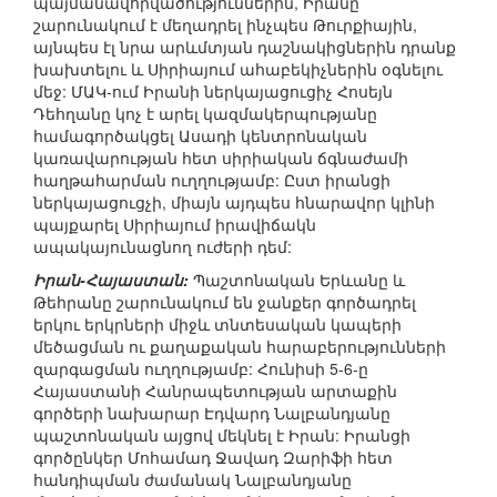
պայմանավորվածություններին, Իրանը
շարունակում է մեղադրել ինչպես Թուրքիային,
այնպես էլ նրա արևմտյան դաշնակիցներին դրանք
խախտելու և Սիրիայում ահաբեկիչներին օգնելու
մեջ: ՄԱԿ-ում Իրանի ներկայացուցիչ Հոսեյն
Դեհղանը կոչ է արել կազմակերպությանը
համագործակցել Ասադի կենտրոնական
կառավարության հետ սիրիական ճգնաժամի
հաղթահարման ուղղությամբ: Ըստ իրանցի
ներկայացուցչի, միայն այդպես հնարավոր կլինի
պայքարել Սիրիայում իրավիճակն
ապակայունացնող ուժերի դեմ:
Իրան-Հայաստան:
Պաշտոնական Երևանը և
Թեհրանը շարունակում են ջանքեր գործադրել
երկու երկրների միջև տնտեսական կապերի
մեծացման ու քաղաքական հարաբերությունների
զարգացման ուղղությամբ: Հունիսի 5-6-ը
Հայաստանի Հանրապետության արտաքին
գործերի նախարար Էդվարդ Նալբանդյանը
պաշտոնական այցով մեկնել է Իրան: Իրանցի
գործընկեր Մոհամադ Ջավադ Զարիֆի հետ
հանդիպման ժամանակ Նալբանդյանը