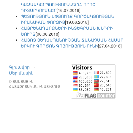
ԿԱԶՄԱԿԵՐՊՈՒԹՅՈՒՆՆԵՐԸ. ՈՐՈՇ
ԴԻՏԱՐԿՈՒՄՆԵՐ
[16.07.2018]
ՊԵՏՈՒԹՅՈՒՆ-ՍՓՅՈՒՌՔ ԳՈՐԾԱԿՑՈՒԹՅԱՆ
ԻՐԱՆԱԿԱՆ ՓՈՐՁԻՑ
[19.06.2018]
ՀԱՅՐԵՆԱԴԱՐՁՆԵՐԻ ԻՆՏԵԳՐՄԱՆ ԽՆԴՐԻ
ՇՈՒՐՋ
[06.06.2018]
ՀԱՅՈՑ ՑԵՂԱՍՊԱՆՈՒԹՅԱՆ ՃԱՆԱՉՄԱՆ ՀԱՄԱՐ
ԵՐԿՈՒ ԳՈՐԾՈՆ ԳՈՅՈՒԹՅՈՒՆ ՈՒՆԻ
[27.04.2018]
Գլխավոր
⋅
Մեր մասին
© ՑԱՆՑԱՅԻՆ
ՀԵՏԱԶՈՏԱԿԱՆ ԻՆՍՏԻՏՈՒՏ