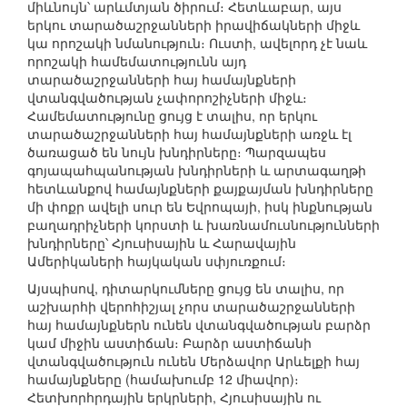
միևնույն՝ արևմտյան ծիրում։ Հետևաբար, այս
երկու տարածաշրջանների իրավիճակների միջև
կա որոշակի նմանություն։ Ուստի, ավելորդ չէ նաև
որոշակի համեմատությունն այդ
տարածաշրջանների հայ համայնքների
վտանգվածության չափորոշիչների միջև։
Համեմատությունը ցույց է տալիս, որ երկու
տարածաշրջանների հայ համայնքների առջև էլ
ծառացած են նույն խնդիրները։ Պարզապես
գոյապահպանության խնդիրների և արտագաղթի
հետևանքով համայնքների քայքայման խնդիրները
մի փոքր ավելի սուր են Եվրոպայի, իսկ ինքնության
բաղադրիչների կորստի և խառնամուսնությունների
խնդիրները՝ Հյուսիսային և Հարավային
Ամերիկաների հայկական սփյուռքում։
Այսպիսով, դիտարկումները ցույց են տալիս, որ
աշխարհի վերոհիշյալ չորս տարածաշրջանների
հայ համայնքներն ունեն վտանգվածության բարձր
կամ միջին աստիճան։ Բարձր աստիճանի
վտանգվածություն ունեն Մերձավոր Արևելքի հայ
համայնքները (համախումբ 12 միավոր)։
Հետխորհրդային երկրների, Հյուսիսային ու