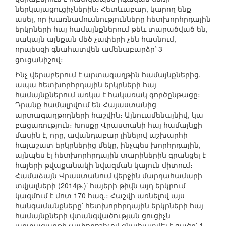
ներկայացուցիչներին։ Հետևաբար, կարող ենք
ասել, որ խառնամուսնությունները հետխորհրդային
երկրների հայ համայնքներում թեև տարածված են,
սակայն այնքան մեծ չափերի չեն հասնում,
որպեսզի գնահատվեն ամենաբարձր՝ 3
ցուցանիշով։
Ինչ վերաբերում է արտագաղթին համայնքներից,
ապա հետխորհրդային երկրների հայ
համայնքներում առկա է հակառակ գործընթացը։
Դրանք համալրվում են Հայաստանից
արտագաղթողների հաշվին։ Այնուամենայնիվ, կա
բացառություն։ Խոսքը Վրաստանի հայ համայնքի
մասին է, որը, ավանդաբար լինելով աշխարհի
հայաշատ երկրներից մեկը, ինչպես խորհրդային,
այնպես էլ հետխորհրդային տարիներին գրանցել է
հայերի թվաքանակի նվազման կայուն միտում։
Համաձայն Վրաստանում վերջին մարդահամարի
տվյալների (2014թ.)՝ հայերի թիվն այդ երկրում
կազմում է մոտ 170 հազ.։ Հաշվի առնելով այս
հանգամանքները՝ հետխորհրդային երկրների հայ
համայնքների վտանգվածության ցուցիչն
արտագաղթի չափորոշիչով գնահատվել է ցածր՝ 1