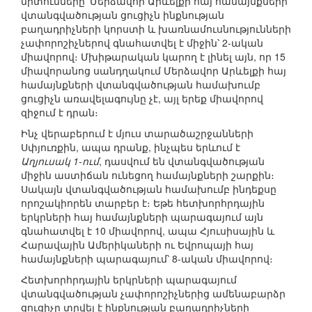
միտումները՝ Մերձավոր Արևելքի հայ համայնքների
վտանգվածության ցուցիչն ինքնության
բաղադրիչների կորստի և խառնամուսնությունների
չափորոշիչներով գնահատվել է միջին՝ 2-ական
միավորով։ Մխիթարական կարող է լինել այն, որ 15
միավորանոց սանդղակում Մերձավոր Արևելքի հայ
համայնքների վտանգվածության համախումբ
ցուցիչն առավելագույնը չէ, այլ երեք միավորով
զիջում է դրան։
Ինչ վերաբերում է մյուս տարածաշրջանների
Սփյուռքին, ապա դրանք, ինչպես երևում է
Աղյուսակ 1-ում
, դասվում են վտանգվածության
միջին աստիճան ունեցող համայնքների շարքին։
Սակայն վտանգվածության համախումբ ինդեքսը
որոշակիորեն տարբեր է։ Եթե հետխորհրդային
երկրների հայ համայնքների պարագայում այն
գնահատվել է 10 միավորով, ապա Հյուսիսային և
Հարավային Ամերիկաների ու Եվրոպայի հայ
համայնքների պարագայում՝ 8-ական միավորով։
Հետխորհրդային երկրների պարագայում
վտանգվածության չափորոշիչներից ամենաբարձր
ցուցիչը տրվել է ինքնության բաղադրիչների