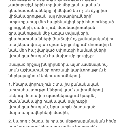
չափորոշիչներին տրված մեր քանակական
գնահատականները հիմնված են ոչ թե ճշգրիտ
վիճակագրության, այլ դիտարկումների՝
սփյուռքահայ մեր հայրենակիցների հետ ունեցած
զրույցների, մամուլում, մասնագիտական
գրականության մեջ առկա տվյալների,
գնահատականների (հաճախ՝ ոչ քանակական) ու
տեղեկատվության վրա։ Արդյունքում՝ մոտավոր է
նաև մեր հաշվարկած Սփյուռքի համայնքների
վտանգվածության համախումբ ցուցիչը։
Չնայած հիշյալ խնդիրներին, այնուամենայնիվ,
սույն աշխատանքը որոշակի կարևորություն է
ներկայացնում երկու առումներով.
1. հնարավորություն է տալիս քանակական
արտահայտություններով կամ չափումներով
թեկուզ մոտավոր պատկերացում կազմել
ժամանակակից հայկական սփյուռքի
վտանգվածության, նրա առջև ծառացած
մարտահրավերների մասին,
2. կարող է ծառայել որպես մեթոդաբանական հիմք
կամ ուղեցույց՝ հետագա ավելի խորքային