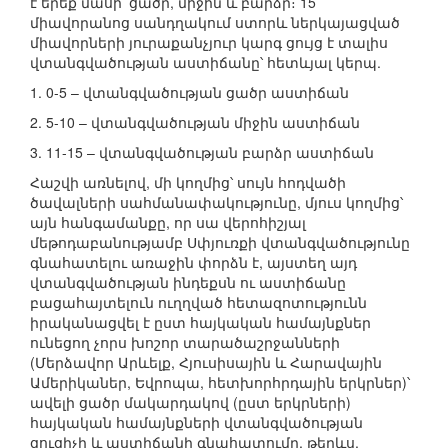
է երեք մասի՝ ցածր, միջին և բարձր։ 15
միավորանոց սանդղակում ստորև ներկայացված
միավորների յուրաքանչյուր կարգ ցույց է տալիս
վտանգվածության աստիճանը՝ հետևյալ կերպ.
1. 0-5 – վտանգվածության ցածր աստիճան
2. 5-10 – վտանգվածության միջին աստիճան
3. 11-15 – վտանգվածության բարձր աստիճան
Հաշվի առնելով, մի կողմից՝ սույն հոդվածի
ծավալների սահմանափակությունը, մյուս կողմից՝
այն հանգամանքը, որ սա վերոհիշյալ
մեթոդաբանությամբ Սփյուռքի վտանգվածությունը
գնահատելու առաջին փորձն է, այստեղ այդ
վտանգվածության ինդեքսն ու աստիճանը
բացահայտելուն ուղղված հետազոտությունն
իրականացվել է ըստ հայկական համայնքներ
ունեցող չորս խոշոր տարածաշրջանների
(Մերձավոր Արևելք, Հյուսիսային և Հարավային
Ամերիկաներ, Եվրոպա, հետխորհրդային երկրներ)՝
ավելի ցածր մակարդակով (ըստ երկրների)
հայկական համայնքների վտանգվածության
ցուցիչի և աստիճանի գնահատումը, թերևս,