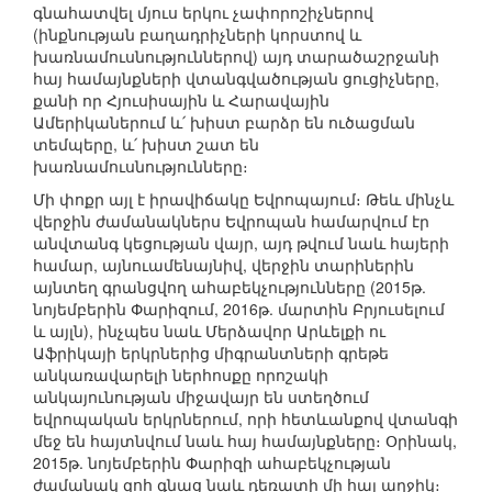
գնահատվել մյուս երկու չափորոշիչներով
(ինքնության բաղադրիչների կորստով և
խառնամուսնություններով) այդ տարածաշրջանի
հայ համայնքների վտանգվածության ցուցիչները,
քանի որ Հյուսիսային և Հարավային
Ամերիկաներում և՛ խիստ բարձր են ուծացման
տեմպերը, և՛ խիստ շատ են
խառնամուսնությունները։
Մի փոքր այլ է իրավիճակը Եվրոպայում։ Թեև մինչև
վերջին ժամանակներս Եվրոպան համարվում էր
անվտանգ կեցության վայր, այդ թվում նաև հայերի
համար, այնուամենայնիվ, վերջին տարիներին
այնտեղ գրանցվող ահաբեկչությունները (2015թ.
նոյեմբերին Փարիզում, 2016թ. մարտին Բրյուսելում
և այլն), ինչպես նաև Մերձավոր Արևելքի ու
Աֆրիկայի երկրներից միգրանտների գրեթե
անկառավարելի ներհոսքը որոշակի
անկայունության միջավայր են ստեղծում
եվրոպական երկրներում, որի հետևանքով վտանգի
մեջ են հայտնվում նաև հայ համայնքները։ Օրինակ,
2015թ. նոյեմբերին Փարիզի ահաբեկչության
ժամանակ զոհ գնաց նաև դեռատի մի հայ աղջիկ։