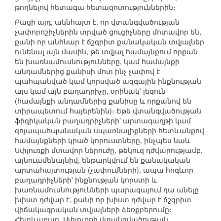
թողնելով հետագա հետազոտություններին։
Բացի այդ, ակնհայտ է, որ վտանգվածության
չափորոշիչներին տրված ցուցիչները մոտավոր են,
քանի որ անհնար է ճշգրիտ քանակական տվյալներ
ունենալ այն մասին, թե տվյալ համայնքում որքան
են խառնամուսնությունները, կամ համայնքի
անդամներից քանիսի մոտ ինչ չափով է
պահպանված կամ կորսված ազգային ինքնության
այս կամ այն բաղադրիչը, օրինակ՝ լեզուն
(համայնքի անդամներից քանիսը և որքանով են
տիրապետում հայերենին)։ Եթե վտանգվածության
ֆիզիկական բաղադրիչների՝ արտագաղթի կամ
գոյապահպանական սպառնալիքների հետևանքով
համայնքների կրած կորուստները, ինչպես նաև
Սփյուռքի մտավոր ներուժը, թեկուզ դժվարությամբ,
այնուամենայնիվ, ենթարկվում են քանակական
արտահայտության (չափումների), ապա հոգևոր
բաղադրիչների՝ ինքնության կորստի և
խառնամուսնությունների պարագայում դա անելը
խիստ դժվար է, քանի որ խիստ դժվար է ճշգրիտ
վիճակագրական տվյալների ձեռքբերումը։
Հետևաբար, Սփյուռքի վտանգվածության