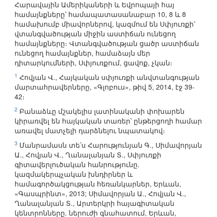
Հարավային Ամերիկաների և Եվրոպայի հայ
համայնքները՝ համապատասանաբար 10, 8 և 8
համախումբ միավորներով, կազմում են Սփյուռքի՝
վտանգվածության միջին աստիճան ունեցող
համայնքները։ Վտանգվածության ցածր աստիճան
ունեցող համայնքներ, համաձայն մեր
դիտարկումների, Սփյուռքում, ցավոք, չկան։
1
Հովյան Վ., Հայկական սփյուռքի անվտանգության
մարտահրավերները, «Գլոբուս», թիվ 5, 2014, էջ 39-
42։
2
Բանաձևը մշակելիս լատինականի փոխարեն
կիրառվել են հայկական տառեր՝ ընթերցողի համար
առավել մատչելի դարձնելու նպատակով։
3
Մանրամասն տե՛ս Հարությունյան Գ., Սիմավորյան
Ա., Հովյան Վ., Ղանալանյան Տ., Սփյուռքի
գիտավերլուծական հանրությունը.
կազմակերպչական խնդիրներ և
համագործակցության հեռանկարներ, Երևան,
«Գասպրինտ», 2013; Սիմավորյան Ա., Հովյան Վ.,
Ղանալանյան Տ., Արտերկրի հայագիտական
կենտրոնները. ներուժի գնահատում, Երևան,