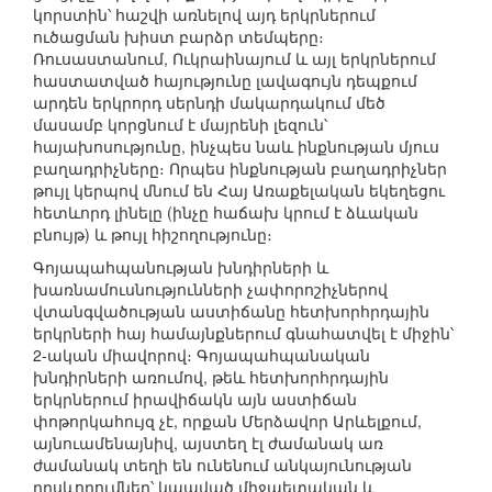
կորստին՝ հաշվի առնելով այդ երկրներում
ուծացման խիստ բարձր տեմպերը։
Ռուսաստանում, Ուկրաինայում և այլ երկրներում
հաստատված հայությունը լավագույն դեպքում
արդեն երկրորդ սերնդի մակարդակում մեծ
մասամբ կորցնում է մայրենի լեզուն՝
հայախոսությունը, ինչպես նաև ինքնության մյուս
բաղադրիչները։ Որպես ինքնության բաղադրիչներ
թույլ կերպով մնում են Հայ Առաքելական եկեղեցու
հետևորդ լինելը (ինչը հաճախ կրում է ձևական
բնույթ) և թույլ հիշողությունը։
Գոյապահպանության խնդիրների և
խառնամուսնությունների չափորոշիչներով
վտանգվածության աստիճանը հետխորհրդային
երկրների հայ համայնքներում գնահատվել է միջին՝
2-ական միավորով։ Գոյապահպանական
խնդիրների առումով, թեև հետխորհրդային
երկրներում իրավիճակն այն աստիճան
փոթորկահույզ չէ, որքան Մերձավոր Արևելքում,
այնուամենայնիվ, այստեղ էլ ժամանակ առ
ժամանակ տեղի են ունենում անկայունության
դրսևորումներ՝ կապված միջպետական և