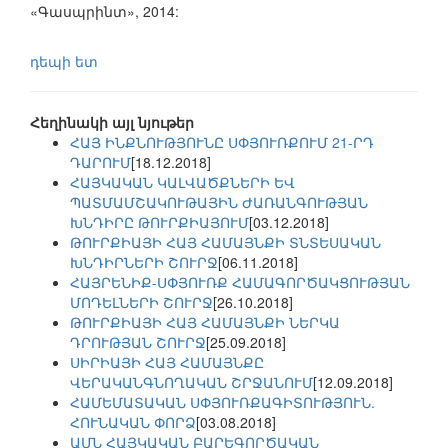
«Գասպրինտ», 2014:
դեպի ետ
Հեղինակի այլ նյութեր
ՀԱՅ ԻՆՔՆՈՒԹՅՈՒՆԸ ՍՓՅՈՒՌՔՈՒՄ 21-ՐԴ
ԴԱՐՈՒՄ
[18.12.2018]
ՀԱՅԿԱԿԱՆ ԿԱԼՎԱԾՔՆԵՐԻ ԵՎ
ՊԱՏՄԱՄՇԱԿՈՒԹԱՅԻՆ ԺԱՌԱՆԳՈՒԹՅԱՆ
ԽՆԴԻՐԸ ԹՈՒՐՔԻԱՅՈՒՄ
[03.12.2018]
ԹՈՒՐՔԻԱՅԻ ՀԱՅ ՀԱՄԱՅՆՔԻ ՏՆՏԵՍԱԿԱՆ
ԽՆԴԻՐՆԵՐԻ ՇՈՒՐՋ
[06.11.2018]
ՀԱՅՐԵՆԻՔ-ՍՓՅՈՒՌՔ ՀԱՄԱԳՈՐԾԱԿՑՈՒԹՅԱՆ
ՄՈԴԵԼՆԵՐԻ ՇՈՒՐՋ
[26.10.2018]
ԹՈՒՐՔԻԱՅԻ ՀԱՅ ՀԱՄԱՅՆՔԻ ՆԵՐԿԱ
ԴՐՈՒԹՅԱՆ ՇՈՒՐՋ
[25.09.2018]
ՍԻՐԻԱՅԻ ՀԱՅ ՀԱՄԱՅՆՔԸ
ՎԵՐԱԿԱՆԳՆՈՂԱԿԱՆ ՇՐՋԱՆՈՒՄ
[12.09.2018]
ՀԱՄԵՄԱՏԱԿԱՆ ՍՓՅՈՒՌՔԱԳԻՏՈՒԹՅՈՒՆ.
ՀՈՒՆԱԿԱՆ ՓՈՐՁ
[03.08.2018]
ԱՄՆ ՀԱՅԿԱԿԱՆ ԲԱՐԵԳՈՐԾԱԿԱՆ