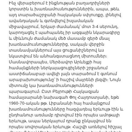
Ինչ վերաբերում է ինքնության բաղադրիչների
կորստին և խառնամուսնություններին, ապա, թեև
այդ տարածաշրջանի հայկական սփյուռքը, լինելով
ավանդական և գտնվելով իսլամական
միջավայրում, երկար ժամանակ՝ մոտ 3-4 սերունդ,
կարողացել է պահպանել իր ազգային նկարագիրը
և միևնույն ժամանակ մեծ մասամբ զերծ մնալ
խառնամուսնություններից, սակայն վերջին
տասնամյակներում այս ցուցանիշներով ևս
նկատվում են անհանգստացնող միտումներ։
Մասնավորապես, Մերձավոր Արևելքի հայ
համայնքների ներկայացուցիչների շրջանում
աստիճանաբար ավելի լայն տարածում է գտնում
արաբախոսությունը՝ ի հաշիվ մայրենի լեզվի։ Նույն
միտումը կա խառնամուսնությունների
պարագայում։ Ըստ Բեյրութի Հայկազյան
համալսարանի նախագահ Փոլ Հայդոստյանի, եթե
1960-70-ական թթ. Լիբանանի հայ համայնքում
խառնամուսնությունները հազվադեպ երևույթ էին և
ընդհանուր առմամբ դիտվում էին որպես ամոթալի
երևույթ, ապա ներկայում դրանք ընկալվում են
որպես սովորական երևույթ։ Հաշվի առնելով հիշյալ