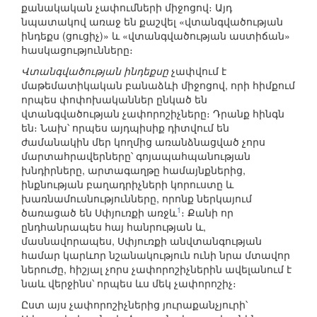
քանակական չափումների միջոցով։ Այդ
նպատակով առաջ են քաշվել «վտանգվածության
ինդեքս (ցուցիչ)» և «վտանգվածության աստիճան»
հասկացությունները։
Վտանգվածության ինդեքսը
չափվում է
մաթեմատիկական բանաձևի միջոցով, որի հիմքում
որպես փոփոխականներ ընկած են
վտանգվածության չափորոշիչները։ Դրանք հինգն
են։ Նախ՝ որպես այդպիսիք դիտվում են
ժամանակին մեր կողմից առանձնացված չորս
մարտահրավերները՝ գոյապահպանության
խնդիրները, արտագաղթը համայնքներից,
ինքնության բաղադրիչների կորուստը և
խառնամուսնությունները, որոնք ներկայում
1
ծառացած են Սփյուռքի առջև
։ Քանի որ
ընդհանրապես հայ հանրության և,
մասնավորապես, Սփյուռքի անվտանգության
համար կարևոր նշանակություն ունի նրա մտավոր
ներուժը, հիշյալ չորս չափորոշիչներին ավելանում է
նաև վերջինս՝ որպես ևս մեկ չափորոշիչ։
Ըստ այս չափորոշիչներից յուրաքանչյուրի՝