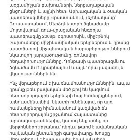
ազգամիջյան բախումների, ներքաղաքական
ցնցումների և այլնի հետ։ Աբխազական և օսական
պատերազմները Վրաստանում, չեչենականը՝
Ռուսաստանում, Մերձդնեստրի ճգնաժամը
Մոլդովայում, ռուս-վրացական հնգօրյա
պատերազմը 2008թ. օգոստոսին, միջէթնիկ
բախումները միջինասիական երկրներում և դրանց
պատճառով միջպետական հարաբերություններում
նկատվող լարվածությունը, գունավոր
հեղափոխությունները, Դոնբասի պատերազմն ու
ճգնաժամն Ուկրաինայում և այլն՝ դրա լավագույն
վկայություններն են։
Ինչ վերաբերում է խառնամուսնություններին, ապա
դրանք թեև բավական մեծ թիվ են կազմում
հետխորհրդային երկրների հայ համայնքներում,
այնուամենայնիվ, նկատի ունենալով, որ այդ
համայնքները հիմնականում կազմված են
հետխորհրդային շրջանում Հայաստանից
արտագաղթածներից, կարող ենք ասել, որ
վերջինների շրջանում դեռևս թարմ է ավանդական
հայկական ընտանիքի գաղափարը։ Խոսքը
վերաբերում է հատկապես իգական սեռի