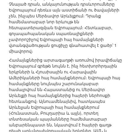
Չնայած դրան, անկայունության դրսևորումները
Եվրոպայում դեռևս այն աստիճանի ու ծավալների
չեն, ինչպես Մերձավոր Արևելքում։ Դրանք
համեմատաբար նոր երևույթ են
հետպատերազմյան Եվրոպայում։ Հետևաբար,
գոյապահպանական սպառնալիքների
չափորոշիչով Եվրոպայի հայ համայնքների
վտանգվածության ցուցիչը գնահատվել է ցածր՝ 1
միավորով։
Համայնքներից արտագաղթի առումով իրավիճակը
Եվրոպայում գրեթե նույնն է, ինչ հետխորհրդային
երկրների և Հյուսիսային ու Հարավային
Ամերիկաների հայ համայնքներում։ Եվրոպայի հայ
համայնքները նույնպես շարունակաբար
համալրվում են Հայաստանից ու Մերձավոր
Արևելքի հայ համայնքներից հայերի ներհոսքի
հետևանքով։ Այնուամենայնիվ, հատկապես
Արևելյան Եվրոպայի հայ համայնքներում
(Հունաստան, Բուլղարիա և այլն), որտեղ
տնտեսական պայմանները համեմատաբար
անբարենպաստ են, նկատվում է հայերի գաղթ
դեպի արևմտաեվրոպական երկրներ, ԱՄՆ և