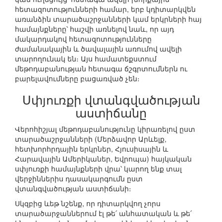
հետազոտությունների համար, երբ կդիտարկվեն
առանձին տարածաշրջանների կամ երկրների հայ
համայնքները՝ հաշվի առնելով նաև, որ այդ
մակարդակով հետազոտությունները
ժամանակային և ծավալային առումով ավելի
տարողունակ են։ Այս համատեքստում
մեթոդաբանության հետագա ճշգրտումներն ու
բարելավումները բացառված չեն։
Սփյուռքի վտանգվածության
աստիճանը
Վերոհիշյալ մեթոդաբանությունը կիրառելով ըստ
տարածաշրջանների (Մերձավոր Արևելք,
հետխորհրդային երկրներ, Հյուսիսային և
Հարավային Ամերիկաներ, Եվրոպա) հայկական
սփյուռքի համայնքների վրա՝ կարող ենք տալ
վերջիններիս դասակարգումն ըստ
վտանգվածության աստիճանի։
Սկզբից ևեթ նշենք, որ դիտարկվող չորս
տարածարջաններում էլ թե՛ անհատական և թե՛