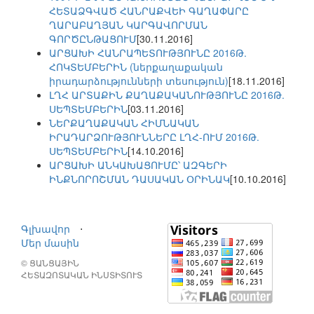
ՀԵՏԱՁԳՎԱԾ ՀԱՆՐԱՔՎԵԻ ԳԱՂԱՓԱՐԸ
ՂԱՐԱԲԱՂՅԱՆ ԿԱՐԳԱՎՈՐՄԱՆ
ԳՈՐԾԸՆԹԱՑՈՒՄ
[30.11.2016]
ԱՐՑԱԽԻ ՀԱՆՐԱՊԵՏՈՒԹՅՈՒՆԸ 2016Թ.
ՀՈԿՏԵՄԲԵՐԻՆ (ներքաղաքական
իրադարձությունների տեսություն)
[18.11.2016]
ԼՂՀ ԱՐՏԱՔԻՆ ՔԱՂԱՔԱԿԱՆՈՒԹՅՈՒՆԸ 2016Թ.
ՍԵՊՏԵՄԲԵՐԻՆ
[03.11.2016]
ՆԵՐՔԱՂԱՔԱԿԱՆ ՀԻՄՆԱԿԱՆ
ԻՐԱԴԱՐՁՈՒԹՅՈՒՆՆԵՐԸ ԼՂՀ-ՈՒՄ 2016Թ.
ՍԵՊՏԵՄԲԵՐԻՆ
[14.10.2016]
ԱՐՑԱԽԻ ԱՆԿԱԽԱՑՈՒՄԸ՝ ԱԶԳԵՐԻ
ԻՆՔՆՈՐՈՇՄԱՆ ԴԱՍԱԿԱՆ ՕՐԻՆԱԿ
[10.10.2016]
Գլխավոր
⋅
Մեր մասին
© ՑԱՆՑԱՅԻՆ
ՀԵՏԱԶՈՏԱԿԱՆ ԻՆՍՏԻՏՈՒՏ