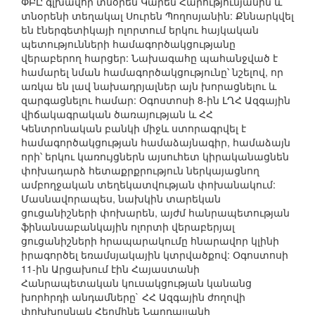
ՓԲԸ գլխավոր տնօրեն Կարեն Հարությունյանին և
տնօրենի տեղակալ Սուրեն Պողոսյանին: Քննարկվել
են էներգետիկայի ոլորտում երկու հայկական
պետությունների համագործակցությանը
վերաբերող հարցեր: Նախագահը պահանջված է
համարել նման համագործակցությունը՝ նշելով, որ
առկա են լավ նախադրյալներ այն խորացնելու և
զարգացնելու համար: Օգոստոսի 8-ին ԼՂՀ Ազգային
վիճակագրական ծառայության և ՀՀ
Կենտրոնական բանկի միջև ստորագրվել է
համագործակցության համաձայնագիր, համաձայն
որի՝ երկու կառույցներն այսուհետ կիրականացնեն
փոխադարձ հետաքրքրություն ներկայացնող
ամբողջական տեղեկատվության փոխանակում:
Մասնավորապես, նախկին տարեկան
ցուցանիշների փոխարեն, այժմ հանրապետության
ֆինանսաբանկային ոլորտի վերաբերյալ
ցուցանիշների հրապարակումը հնարավոր կլինի
իրագործել եռամսյակային կտրվածքով: Օգոստոսի
11-ին Արցախում էին Հայաստանի
Հանրապետական կուսակցության կանանց
խորհրդի անդամները` ՀՀ Ազգային ժողովի
փոխխոսնակ Հերմինե Նաղդալյանի