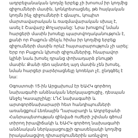
ադրբեջանական կողմը երբեք չի խոսում իր կողմից
զիջումների մասին, կոնկրետացնել, թե հայկական
կողմն ինչ զիջումների է գնալու, կոպիտ
մարտավարական և ռազմավարական սխալ է,
ասել է Շավարշ Քոչարյանը: Նրա խոսքով՝ նման
հարցերի մասին խոսելը պարտվողականություն է,
քանի որ Բաքուն մինչև հիմա իր կողմից երբեք
զիջումների մասին որևէ հայտարարություն չի արել:
Երբ որ Բաքուն կխոսի զիջումներից, հնարավոր
կլինի նաև խոսել դրանց փոխադարձ բնույթի
մասին: Քանի դեռ այնտեղ այդ մասին չեն խոսել,
նման հարցեր բարձրացնելը կոռեկտ չէ, ընդգծել է
նա:
Օգոստոսի 15-ին Արցախում էր ԵԱՀԿ գործող
նախագահի անձնական ներկայացուցիչ, դեսպան
Անջեյ Կասպրչիկը: ԼՂՀ նախագահի և
արտգործնախարարի հետ հանդիպումների
առանցքում Լեռնային Ղարաբաղի և Ադրբեջանի
Հանրապետության զինված ուժերի շփման գծում
տիրող իրավիճակի և ԵԱՀԿ գործող նախագահի
անձնական ներկայացուցչի գրասենյակի կողմից
իրականացվող դիտարկումներին առնչվող