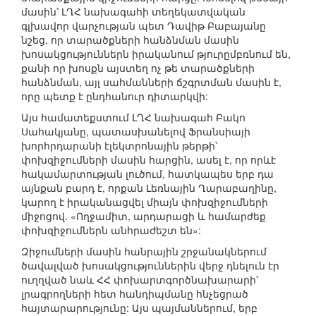
մասին՝ ԼՂՀ նախագահի տեղեկատվական
գլխավոր վարչության պետ Դավիթ Բաբայանը
նշեց, որ տարածքների հանձնման մասին
խոսակցություններն իրականում թյուրըմբռնում են,
քանի որ խոսքն այստեղ ոչ թե տարածքների
հանձնման, այլ սահմանների ճշգրտման մասին է,
որը պետք է ընդհանուր դիտարկվի:
Այս համատեքստում ԼՂՀ նախագահ Բակո
Սահակյանը, պատասխանելով Ֆրանսիայի
խորհրդարանի էլեկտրոնային թերթի՝
փոխզիջումների մասին հարցին, ասել է, որ որևէ
հակամարտության լուծում, հատկապես երբ դա
այնքան բարդ է, որքան Լեռնային Ղարաբաղինը,
կարող է իրականացվել միայն փոխզիջումների
միջոցով. «Ողջամիտ, արդարացի և համարժեք
փոխզիջումներն անհրաժեշտ են»:
Զիջումների մասին հանրային շրջանակներում
ծավալված խոսակցություններին վերջ դնելուն էր
ուղղված նաև ՀՀ փոխարտգործնախարարի՝
լրագրողների հետ հանդիպմանը հնչեցրած
հայտարարությունը: Այս պայմաններում, երբ