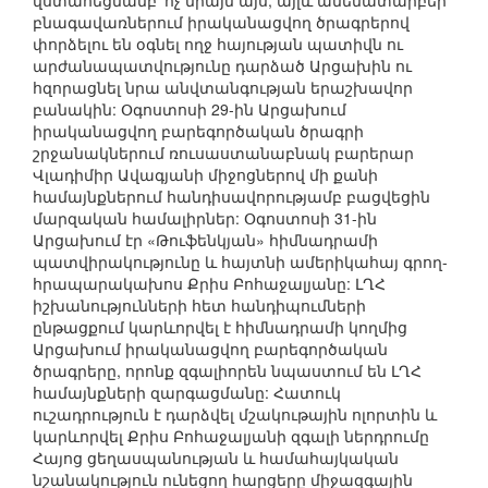
վստահեցմամբ՝ ոչ միայն այս, այլև ամենատարբեր
բնագավառներում իրականացվող ծրագրերով
փորձելու են օգնել ողջ հայության պատիվն ու
արժանապատվությունը դարձած Արցախին ու
հզորացնել նրա անվտանգության երաշխավոր
բանակին: Օգոստոսի 29-ին Արցախում
իրականացվող բարեգործական ծրագրի
շրջանակներում ռուսաստանաբնակ բարերար
Վլադիմիր Ավագյանի միջոցներով մի քանի
համայնքներում հանդիսավորությամբ բացվեցին
մարզական համալիրներ: Օգոստոսի 31-ին
Արցախում էր «Թուֆենկյան» հիմնադրամի
պատվիրակությունը և հայտնի ամերիկահայ գրող-
հրապարակախոս Քրիս Բոհաջալյանը: ԼՂՀ
իշխանությունների հետ հանդիպումների
ընթացքում կարևորվել է հիմնադրամի կողմից
Արցախում իրականացվող բարեգործական
ծրագրերը, որոնք զգալիորեն նպաստում են ԼՂՀ
համայնքների զարգացմանը: Հատուկ
ուշադրություն է դարձվել մշակութային ոլորտին և
կարևորվել Քրիս Բոհաջալյանի զգալի ներդրումը
Հայոց ցեղասպանության և համահայկական
նշանակություն ունեցող հարցերը միջազգային