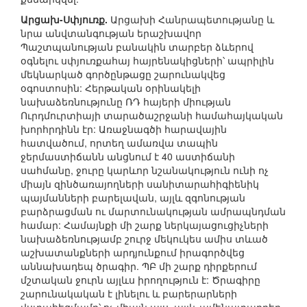
Արցախ-Սփյուռք.
Արցախի Հանրապետությանը և
նրա անվտանգության երաշխավոր
Պաշտպանության բանակին տարբեր ձևերով
օգնելու սփյուռքահայ հայրենակիցների՝ ապրիլին
մեկնարկած գործընթացը շարունակվեց
օգոստոսին: Հերթական օրինակելի
նախաձեռնությունը ՌԴ հայերի միության
Ուրդմուրտիայի տարածաշրջանի համահայկական
խորհրդինն էր: Առաջնագծի հարավային
հատվածում, որտեղ ամառվա տապին
ջերմաստիճանն անցնում է 40 աստիճանի
սահմանը, ջուրը կարևոր նշանակություն ունի ոչ
միայն զինծառայողների սանիտարահիգիենիկ
պայմանների բարելավան, այլև զգոնության
բարձրացման ու մարտունակության ամրապնդման
համար: Համայնքի մի շարք ներկայացուցիչների
նախաձեռնությամբ շուրջ մեկուկես ամիս տևած
աշխատանքների արդյունքում իրագործվեց
աննախադեպ ծրագիր. ՊԲ մի շարք դիրքերում
մշտական ջուրն այլևս իրողություն է: Ծրագիրը
շարունակական է լինելու և բարերարների