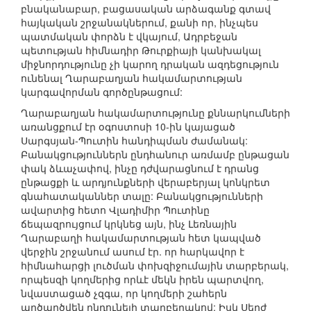
բնականաբար, բացասական արձագանք գտավ
հայկական շրջանակներում, քանի որ, ինչպես
պատմական փորձն է վկայում, Ադրբեջան
պետության հիմնադիր Թուրքիայի կանխակալ
միջնորդությունը չի կարող դրական ազդեցություն
ունենալ Ղարաբաղյան հակամարտության
կարգավորման գործընթացում:
Ղարաբաղյան հակամարտությունը քննարկումների
առանցքում էր օգոստոսի 10-ին կայացած
Սարգսյան-Պուտին հանդիպման ժամանակ:
Բանակցություններն ընդհանուր առմամբ ընթացան
փակ ձևաչափով, ինչը դժվարացնում է դրանց
ընթացքի և արդյունքների վերաբերյալ կոնկրետ
գնահատականներ տալը: Բանակցությունների
ավարտից հետո Վլադիմիր Պուտինը
ճեպազրույցում կրկնեց այն, ինչ Լեռնային
Ղարաբաղի հակամարտության հետ կապված
վերջին շրջանում ասում էր. որ հարկավոր է
հիմնահարցի լուծման փոխզիջումային տարբերակ,
որպեսզի կողմերից որևէ մեկն իրեն պարտվող,
նվաստացած չզգա, որ կողմերի շահերն
արծարծվեն ընդունելի տարբերակով: Իսկ Սերժ