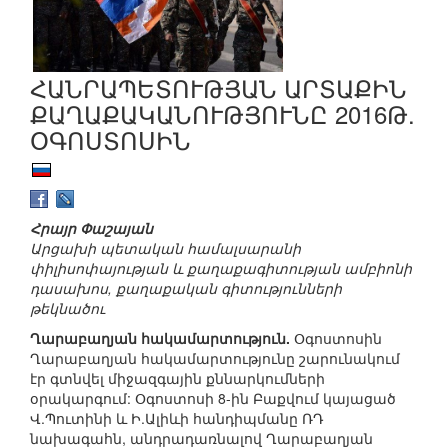
ՀԱՆՐԱՊԵՏՈՒԹՅԱՆ ԱՐՏԱՔԻՆ
ՔԱՂԱՔԱԿԱՆՈՒԹՅՈՒՆԸ 2016Թ.
ՕԳՈՍՏՈՍԻՆ
Հրայր Փաշայան
Արցախի պետական համալսարանի
փիլիսոփայության և քաղաքագիտության ամբիոնի
դասախոս, քաղաքական գիտությունների
թեկնածու
Ղարաբաղյան հակամարտություն.
Օգոստոսին
Ղարաբաղյան հակամարտությունը շարունակում
էր գտնվել միջազգային քննարկումների
օրակարգում: Օգոստոսի 8-ին Բաքվում կայացած
Վ.Պուտինի և Ի.Ալիևի հանդիպմանը ՌԴ
նախագահն, անդրադառնալով Ղարաբաղյան