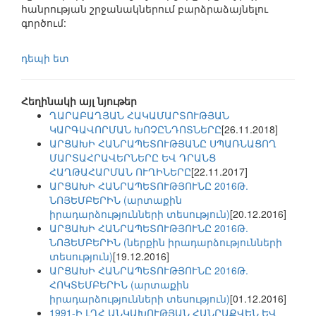
հանրության շրջանակներում բարձրաձայնելու
գործում:
դեպի ետ
Հեղինակի այլ նյութեր
ՂԱՐԱԲԱՂՅԱՆ ՀԱԿԱՄԱՐՏՈՒԹՅԱՆ
ԿԱՐԳԱՎՈՐՄԱՆ ԽՈՉԸՆԴՈՏՆԵՐԸ
[26.11.2018]
ԱՐՑԱԽԻ ՀԱՆՐԱՊԵՏՈՒԹՅԱՆԸ ՍՊԱՌՆԱՑՈՂ
ՄԱՐՏԱՀՐԱՎԵՐՆԵՐԸ ԵՎ ԴՐԱՆՑ
ՀԱՂԹԱՀԱՐՄԱՆ ՈՒՂԻՆԵՐԸ
[22.11.2017]
ԱՐՑԱԽԻ ՀԱՆՐԱՊԵՏՈՒԹՅՈՒՆԸ 2016Թ.
ՆՈՅԵՄԲԵՐԻՆ (արտաքին
իրադարձությունների տեսություն)
[20.12.2016]
ԱՐՑԱԽԻ ՀԱՆՐԱՊԵՏՈՒԹՅՈՒՆԸ 2016Թ.
ՆՈՅԵՄԲԵՐԻՆ (ներքին իրադարձությունների
տեսություն)
[19.12.2016]
ԱՐՑԱԽԻ ՀԱՆՐԱՊԵՏՈՒԹՅՈՒՆԸ 2016Թ.
ՀՈԿՏԵՄԲԵՐԻՆ (արտաքին
իրադարձությունների տեսություն)
[01.12.2016]
1991-Ի ԼՂՀ ԱՆԿԱԽՈՒԹՅԱՆ ՀԱՆՐԱՔՎԵՆ ԵՎ