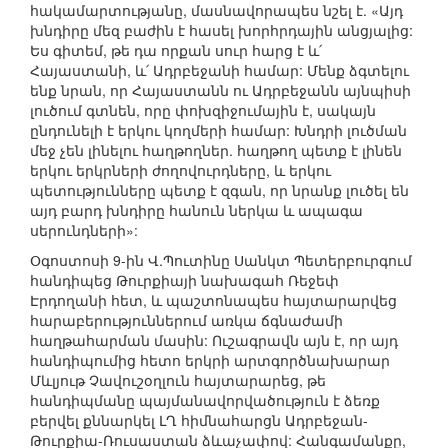
հակամարտությանը, մասնավորապես նշել է. «Այդ
խնդիրը մեզ բաժին է հասել խորհրդային անցյալից:
Ես գիտեմ, թե դա որքան սուր հարց է և՛
Հայաստանի, և՛ Ադրբեջանի համար: Մենք ձգտելու
ենք նրան, որ Հայաստանն ու Ադրբեջանն այնպիսի
լուծում գտնեն, որը փոխզիջումային է, սակայն
ընդունելի է երկու կողմերի համար: Խնդրի լուծման
մեջ չեն լինելու հաղթողներ. հաղթող պետք է լինեն
երկու երկրների ժողովուրդները, և երկու
պետությունները պետք է զգան, որ նրանք լուծել են
այդ բարդ խնդիրը հանուն ներկա և ապագա
սերունդների»:
Օգոստոսի 9-ին Վ.Պուտինը Սանկտ Պետերբուրգում
հանդիպեց Թուրքիայի նախագահ Ռեջեփ
Էրդողանի հետ, և պաշտոնապես հայտարարվեց
հարաբերություններում առկա ճգնաժամի
հաղթահարման մասին: Ուշագրավն այն է, որ այդ
հանդիպումից հետո երկրի արտգործնախարար
Մևլյութ Չավուշօղլուն հայտարարեց, թե
հանդիպմանը պայմանավորվածություն է ձեռք
բերվել քննարկել ԼՂ հիմնահարցն Ադրբեջան-
Թուրքիա-Ռուսաստան ձևաչափով: Հանգամանքը,