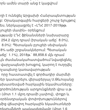
րն ամեն տարի անց է կացվում
ղի է ունեցել Արցախի Հանրապետության
 Օրակարգային հարցերի շուրջ ելույթով
 ներկայացրել է «ԼՂՀ 2017-2019թթ.
ուջեի մասին» օրենքում
ությամբ ԼՂՀ ֆինանսների նախարարը
54.2 մլրդ դրամ (իրական աճը` 8.0%),
աճը` 8.0%): Պետական բյուջեի սեփական
 8% աճի շրջանակներում: Պետական
ը` 1.1%), 2018թ.` 88,858.6 մլն դրամ
 է նույն ժամանակահատվածում նվազեցնել
, վարչապետի խոսքով, կարող է ուղղվել
արչապետը կառավարության
, որը հաստատվել է գործադիր մարմնի
ներ կատարելու վերաբերյալ Ս.Թևոսյանը
ով նախատեսված հարկային եկամուտները:
ծունեության արդյունքների վրա ս.թ.
մոտ 1.1 մլրդ դրամի չափով), փոքր և
 օրենսդրական փոփոխություններով
ողմից վճարվող հարկային եկամուտների
եսումների պակասեցմամբ (մոտ 1.6