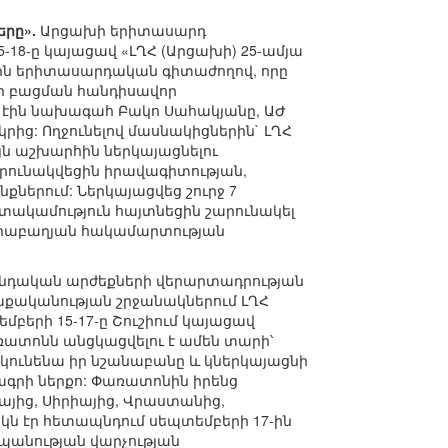
երը».
Արցախի երիտասարդ
18-ը կայացավ «ԼՂՀ (Արցախի) 25-ամյա
յին երիտասարդական գիտաժողով, որը
ի բացման հանդիսավոր
կա էին նախագահ Բակո Սահակյանը, ԱԺ
րից: Ողջունելով մասնակիցներին` ԼՂՀ
ն աշխարհին ներկայացնելու
ունակվեցին իրավագիտության,
ներում: Ներկայացվեց շուրջ 7
տակամություն հայտնեցին շարունակել
արաբաղյան հակամարտության
անդական արժեքների վերարտադրության
քականության շրջանակներում ԼՂՀ
երի 15-17-ը Շուշիում կայացավ
ատոնն անցկացվելու է ամեն տարի՝
 կունենա իր նշանաբանը և կներկայացնի
րագրի ներքո: Փառատոնին իրենց
եայից, Սիրիայից, Վրաստանից,
կն էր հետապնդում սեպտեմբերի 17-ին
պանության վարչության