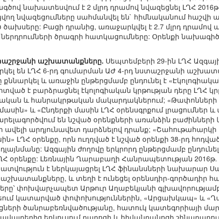
ագծով նախատեսվում է 2 մլրդ դրամով նվազեցնել ԼՂՀ 2016
ող նվազեցումները սահմանվել են` հիմնականում հաշվի 
ծախսերը: Բացի դրանից, առաջարկվել է 2.7 մլրդ դրամով ա
րդրումների ծրագրի հատկացումները: Օրենքի նախագիծ
նստաշրջանի աշխատանքները.
Սեպտեմբերի 29-ին ԼՂՀ Ազգայ
կել են ԼՂՀ 6-րդ գումարման ԱԺ 4-րդ նստաշրջանի աշխա
քննարկել և առաջին ընթերցմամբ ընդունել է «Էկոլոգիակ
 միտված է բարձրացնել էկոլոգիական կրթության դերը ԼՂՀ 
ան և հանրակրթական մակարդակներում; «Թափոնների մա
մասին» և «Ընդերքի մասին ԼՂՀ օրենսգրքում լրացումներ 
արելագործվում են նշված օրենքների առանձին բաժինների և
ավելի արդյունավետ դարձնելով դրանք; «Շահութահարկի մ
ին» ԼՂՀ օրենքը, որն ուղղված է նշված օրենքի 38-րդ հո
դլայնմանը: Ազգային ժողովը երկրորդ ընթերցմամբ ընդու
ՂՀ օրենքը: Լեռնային Ղարաբաղի Հանրապետության 2016թ
տվություն է ներկայացրել ԼՂՀ ֆինանսների նախարար Սպ
է աշխատանքները, և տեղի է ունեցել օրենսդիր-գործադի
րը՝ փոխվարչապետ Արթուր Աղաբեկյանի գլխավորությամ
եում կատարված փոփոխություններին, «Արցախկապ» և «Ղա
րոցների ծանրաբեռնվածությանը, հատուկ կատեգորիայի մ
կավայրերից երկուսում դպրոցի և հիվանդանոցի շինարարո