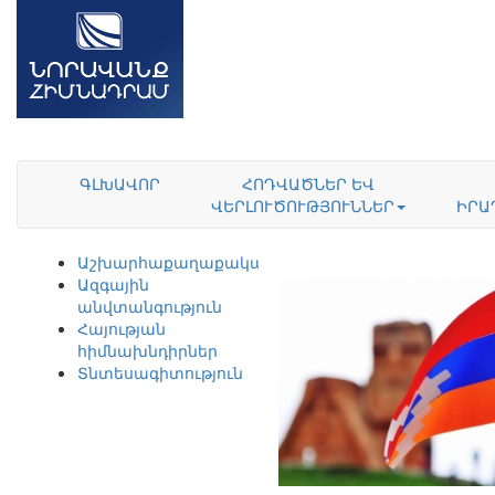
ԳԼԽԱՎՈՐ
ՀՈԴՎԱԾՆԵՐ ԵՎ
ՎԵՐԼՈՒԾՈՒԹՅՈՒՆՆԵՐ
ԻՐԱ
Աշխարհաքաղաքականություն
Ազգային
անվտանգություն
Հայության
հիմնախնդիրներ
Տնտեսագիտություն