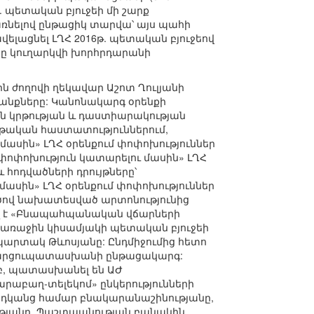
թ. պետական բյուջեի մի շարք
առնելով ընթացիկ տարվա՝ այս պահի
վելացնել ԼՂՀ 2016թ. պետական բյուջեով
ը կուղարկվի խորհրդարանի
ին ժողովի ղեկավար Աշոտ Ղուլյանի
տանքները: Կանոնակարգ օրենքի
ան կրթության և դաստիարակության
կրթական հաստատություններում,
սին» ԼՂՀ օրենքում փոփոխություններ
և փոփոխություն կատարելու մասին» ԼՂՀ
 հոդվածների դրույթները՝
ասին» ԼՂՀ օրենքում փոփոխություններ
դվածով նախատեսված արտոնությունից
նել է «Բնապահպանական վճարների
. առաջին կիսամյակի պետական բյուջեի
արտակ Թևոսյանը: Ընդմիջումից հետո
ր հարցուպատասխանի ընթացակարգ:
բ, պատասխանել են ԱԺ
րաբաղ-տելեկոմ» ընկերությունների
արդկանց համար բնակարանաշինությանը,
ւթյանը, Պաշտպանության բանակին