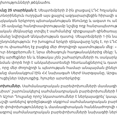
տությունների թեկնածու
նը 25 տարեկան է.
Սեպտեմբերի 2-ին լրացավ ԼՂՀ հռչակմա
օրինելուն ուղղված այս քայլով ազդարարվեցին հիրավ
 հայկական երկրորդ պետականության ծնունդը և ազատ ու
 25-ամյակը հանդիսավորությամբ նշվեց ողջ հանրապետությ
ական մեկնարկը տրվել է սահմանից՝ դիրքապահ զինծառա
ակմանը նվիրված Անկախության դասով։ Սեպտեմբերի 1-ին
ընդունելություն: Իր խոսքում երկրի ղեկավարը նշել է, որ 
 նոր ու փառահեղ էջ բացեց մեր ժողովրդի պատմության մե
ուր ձեռքբերումն է, նրա մեծագույն հաղթանակներից մեկը: 
կ արժեքներ են և ենթակա չեն շահարկումների ու սակարկ
ւր նման փորձ հղի է անկանխատեսելի հետևանքներով և դա
որը մեր ժողովրդի և պետության համար անպայման լինելու է
յանը մասնակցում էին ՀՀ նախագահ Սերժ Սարգսյանը, Ա
ցիչներ Սփյուռքից, հյուրեր արտերկրից:
ոխումներ.
Սահմանադրական բարեփոխումների մասնագիտ
ն նիստ՝ շարունակելով սահմանադրական բարեփոխումների
շոտ Ղուլյանը որոշ նկատառումներ է ներկայացրել՝ կապվ
աշվի առնելով գործընթացի սկզբում սահմանադրական բա
ի փոփոխությունները և մասնագիտական հանձնաժողովի 
նագրով սահմանադրական բարեփոխումների նախագծի ներ