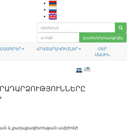
բաժանորդագրվել
ՄՍԱԳՐԵՐ
ՀՐԱՏԱՐԱԿՈՒՄՆԵՐ
ՄԵՐ
ՄԱՍԻՆ
ԻՐԱԴԱՐՁՈՒԹՅՈՒՆՆԵՐԸ
Ն
ան և քաղաքագիտության ամբիոնի