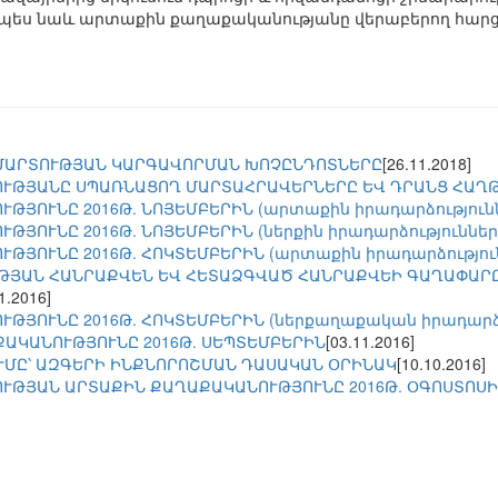
նչպես նաև արտաքին քաղաքականությանը վերաբերող հարց
ՄԱՐՏՈՒԹՅԱՆ ԿԱՐԳԱՎՈՐՄԱՆ ԽՈՉԸՆԴՈՏՆԵՐԸ
[26.11.2018]
ՒԹՅԱՆԸ ՍՊԱՌՆԱՑՈՂ ՄԱՐՏԱՀՐԱՎԵՐՆԵՐԸ ԵՎ ԴՐԱՆՑ ՀԱՂ
ԹՅՈՒՆԸ 2016Թ. ՆՈՅԵՄԲԵՐԻՆ (արտաքին իրադարձությունն
ԹՅՈՒՆԸ 2016Թ. ՆՈՅԵՄԲԵՐԻՆ (ներքին իրադարձությունների
ԹՅՈՒՆԸ 2016Թ. ՀՈԿՏԵՄԲԵՐԻՆ (արտաքին իրադարձություն
ՈՒԹՅԱՆ ՀԱՆՐԱՔՎԵՆ ԵՎ ՀԵՏԱՁԳՎԱԾ ՀԱՆՐԱՔՎԵԻ ԳԱՂԱՓԱ
1.2016]
ԹՅՈՒՆԸ 2016Թ. ՀՈԿՏԵՄԲԵՐԻՆ (ներքաղաքական իրադարձու
ՔԱԿԱՆՈՒԹՅՈՒՆԸ 2016Թ. ՍԵՊՏԵՄԲԵՐԻՆ
[03.11.2016]
ՄԸ՝ ԱԶԳԵՐԻ ԻՆՔՆՈՐՈՇՄԱՆ ԴԱՍԱԿԱՆ ՕՐԻՆԱԿ
[10.10.2016]
ՒԹՅԱՆ ԱՐՏԱՔԻՆ ՔԱՂԱՔԱԿԱՆՈՒԹՅՈՒՆԸ 2016Թ. ՕԳՈՍՏՈՍ