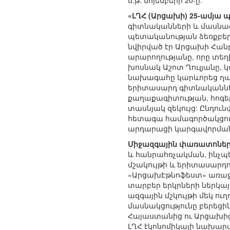
ս.թ. նոյեմբերի 20-ը:
«ԼՂՀ (Արցախի) 25-ամյա 
գիտնականների և մասնագ
պետականության ձեռքբեր
նվիրված էր Արցախի Հան
արարողությանը, որը տեղ
խոսնակ Աշոտ Ղուլյանը, 
նախագահը կարևորեց ղար
երիտասարդ գիտնականնե
քաղաքագիտության, հոգեբ
տասնյակ զեկույց: Ընդու
հետագա համագործակցու
արդարացի կարգավորմանը
Միջազգային փառատոներ
և հանրահռչակման, ինչպ
մշակույթի և երիտասարդ
«ԱրցախԷթնոֆեստ» առաջի
տարբեր երկրների ներկայ
ազգային մշկույթի մեկ ո
մասնակցությունը բերեցին
Հայաստանից ու Արցախից
ԼՂՀ էկոնոմիկայի նախար