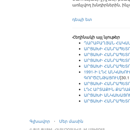
առնչվող խնդիրներին, ի
դեպի ետ
Հեղինակի այլ նյութեր
ՂԱՐԱԲԱՂՅԱՆ ՀԱԿԱ
ԱՐՑԱԽԻ ՀԱՆՐԱՊԵՏՈ
ԱՐՑԱԽԻ ՀԱՆՐԱՊԵՏՈՒ
ԱՐՑԱԽԻ ՀԱՆՐԱՊԵՏՈՒ
ԱՐՑԱԽԻ ՀԱՆՐԱՊԵՏՈՒ
1991-Ի ԼՂՀ ԱՆԿԱԽ
ԳՈՐԾԸՆԹԱՑՈՒՄ
[30.1
ԱՐՑԱԽԻ ՀԱՆՐԱՊԵՏՈՒ
ԼՂՀ ԱՐՏԱՔԻՆ ՔԱՂԱ
ԱՐՑԱԽԻ ԱՆԿԱԽԱՑՈՒ
ԱՐՑԱԽԻ ՀԱՆՐԱՊԵՏՈ
Գլխավոր
⋅
Մեր մասին
© ՑԱՆՑԱՅԻՆ ՀԵՏԱԶՈՏԱԿԱՆ ԻՆՍՏԻՏՈՒՏ