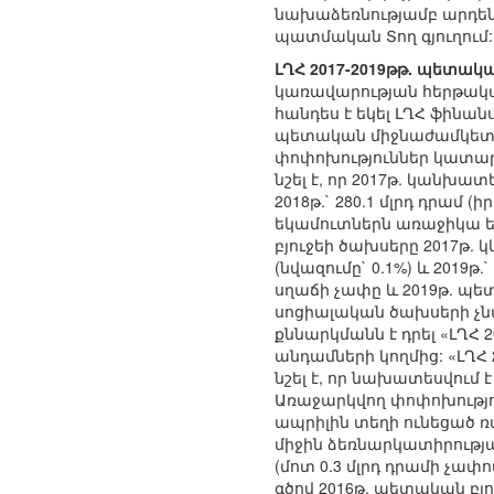
նախաձեռնությամբ արդեն
պատմական Տող գյուղում:
ԼՂՀ 2017-2019թթ. պետա
կառավարության հերթական
հանդես է եկել ԼՂՀ ֆինա
պետական միջնաժամկետ ծա
փոփոխություններ կատար
նշել է, որ 2017թ. կանխա
2018թ.` 280.1 մլրդ դրամ 
եկամուտներն առաջիկա ե
բյուջեի ծախսերը 2017թ. կկա
(նվազումը` 0.1%) և 2019
սղաճի չափը և 2019թ. պետ
սոցիալական ծախսերի չ
քննարկմանն է դրել «ԼՂՀ
անդամների կողմից: «ԼՂՀ
նշել է, որ նախատեսվում 
Առաջարկվող փոփոխությո
ապրիլին տեղի ունեցած ռ
միջին ձեռնարկատիրությ
(մոտ 0.3 մլրդ դրամի չափ
գծով 2016թ. պետական բ