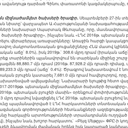
 ավանդույթ դարձած Գինու փառատոնի կազմակերպումը, ո
կան միջնաժամկետ ծախսերի ծրագիր.
Սեպտեմբերի 27-ին տե
 նիստը՝ վարչապետ Ա.Հարությունյանի նախագահությամբ:
նսների նախարար Սպարտակ Թևոսյանը, որը, մասնավորապես,
խսերի ծրագիրը», ինչպես նաև «ԼՂՀ 2016թ. պետական բյ
ելու վերաբերյալ առաջարկները: Առաջին հարցի կապակց
տեսվող մակրոտնտեսական ցուցանիշները ՀՆԱ մասով կլինեն 2
(իրական աճը` 8.0%), իսկ 2019թ.` 308.6 մլրդ դրամ (իրական 
րեք տարիներին պլանավորվում են տարեկան միջինը շուրջ
զմեն 88,880.7 մլն դրամ (2016թ. 87,928.2 մլն դրամի դիմաց, աճ
թ.` 89,233.3 մլն դրամ (աճը` 0.4%): Ծրագրով նախատեսվում
ական բյուջեն կատարել 7,681.0 մլն դրամ հավելուրդով, որը
նախատեսված ավելացմանը: Նախարարի ելույթից հետո վ
 2017-2019թթ. պետական միջնաժամկետ ծախսերի ծրագիրը»
 2016թ. պետական բյուջեի մասին» օրենքում փոփոխություն
է 3 մլրդ դրամով նվազեցնել ԼՂՀ 2016թ. պետական բյուջե
ւնը պայմանավորված է ԼՂՀ հարկատուների տնտեսական գոր
ազմական գործողությունների հետևանքների ազդեցությամբ (
անը հարկային արտոնությունների տրամադրմանն ուղղված
ով), ինչպես նաև խոշոր հարկատու` «Բեյզ Մեթըլս» ՓԲԸ-ի կ
յուջեի ձևավորման ժամանակ իրենց իսկ կատարած կանխատ