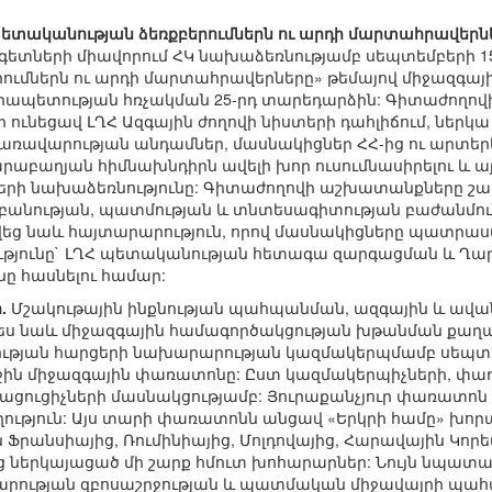
պետականության ձեռքբերումներն ու արդի մարտահրավերն
ետների միավորում ՀԿ նախաձեռնությամբ սեպտեմբերի 15-
ումներն ու արդի մարտահրավերները» թեմայով միջազգա
րապետության հռչակման 25-րդ տարեդարձին: Գիտաժողով
ի ունեցավ ԼՂՀ Ազգային ժողովի նիստերի դահլիճում, ներ
կառավարության անդամներ, մասնակիցներ ՀՀ-ից ու արտերկ
աբաղյան հիմնախնդիրն ավելի խոր ուսումնասիրելու և այ
րի նախաձեռնությունը: Գիտաժողովի աշխատանքները շար
անության, պատմության և տնտեսագիտության բաժանմունք
նվեց նաև հայտարարություն, որով մասնակիցները պատրաս
թյունը` ԼՂՀ պետականության հետագա զարգացման և Ղ
 հասնելու համար:
.
Մշակութային ինքնության պահպանման, ազգային և ավ
ես նաև միջազգային համագործակցության խթանման քաղա
ության հարցերի նախարարության կազմակերպմամբ սեպտեմբ
ն միջազգային փառատոնը: Ըստ կազմակերպիչների, փառ
ացուցիչների մասնակցությամբ: Յուրաքանչյուր փառատոն
ւղղություն: Այս տարի փառատոնն անցավ «Երկրի համը» խո
 Ֆրանսիայից, Ռումինիայից, Մոլդովայից, Հարավային Կոր
 ներկայացած մի շարք հմուտ խոհարարներ: Նույն նպատա
արության զբոսաշրջության և պատմական միջավայրի պահ