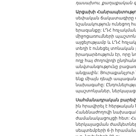
դասախոս, քաղաքական գի
Արցախի Հանրապետությու
սեփական ճակատագիրը տն
նշանակություն ունեցող
երազանքը: ԼՂՀ հռչակման
միջոցառումների պաշտոն
այցելությամբ և ԼՂՀ հռչ
տեղի է ունեցել տոնական 
իրադարձություն էր, որը
ողջ հայ ժողովրդի ընդհան
անվտանգությունը բացառի
անցյալին: Յուրաքանչյո
ենք միայն դեպի ապագան, 
նախագահը: Ընդունելութ
պաշտոնյաներ, ներկայացու
Սահմանադրական բարեփ
ին հրավիրել է հերթակա
Հանձնաժողովի նախագահ Ա
ժամանակացույցի հետ: Հ
ներկայացման ժամկետներ
սեպտեմբերի 6-ի հրամա