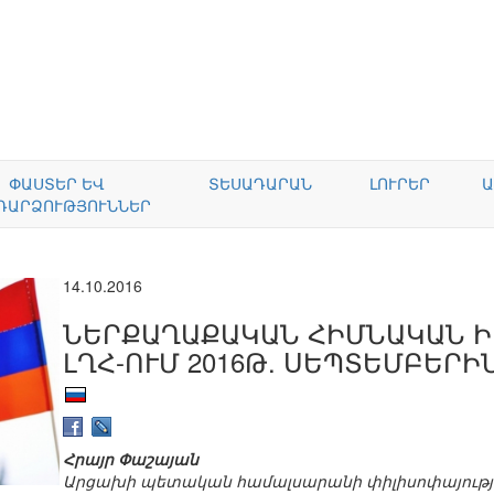
ՓԱՍՏԵՐ ԵՎ
ՏԵՍԱԴԱՐԱՆ
ԼՈՒՐԵՐ
Ա
ԴԱՐՁՈՒԹՅՈՒՆՆԵՐ
14.10.2016
ՆԵՐՔԱՂԱՔԱԿԱՆ ՀԻՄՆԱԿԱՆ 
ԼՂՀ-ՈՒՄ 2016Թ. ՍԵՊՏԵՄԲԵՐԻ
Հրայր Փաշայան
Արցախի պետական համալսարանի փիլիսոփայությ