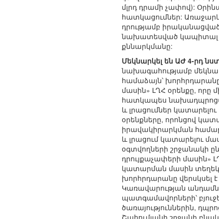
մլրդ դրամի չափով): Օրին
հատկացումներ: Առաջարկվ
դրությամբ իրականացված 
նախատեսված կապիտալ նե
քննարկմանը:
Մեկնարկել են ԱԺ 4-րդ 
նախագահությամբ մեկնար
համաձայն՝ խորհրդարանը 
մասին» ԼՂՀ օրենքը, որը
հատկապես նախադպրոցակ
և լրացումներ կատարելու 
օրենքները, որոնցով կատ
իրավակիրարկման համար 
և լրացում կատարելու մաս
օգտվողների շրջանակի ըն
դրույքաչափերի մասին» Լ
կատարման մասին տեղեկա
խորհրդարանը վերսկսել 
Կառավարության անդամնե
պատգամավորների՝ բյուջ
ծառայություններին, դպ
Շահումյանի շրջանի բնա