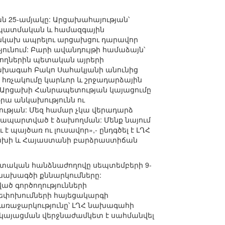
ն 25-ամյակը: Արցախահայության՝
ի պատմական և համազգային
 անկախ ապրելու արցախցու դարավոր
ունում: Բարի ավանդույթի համաձայն՝
յողներին պետական այրերի
 նախագահ Բակո Սահակյանի անունից
ԼՂՀ հռչակումը կարևոր և շրջադարձային
ջ: «Արցախի Հանրապետության կայացումը
Նրա անկախությունն ու
ության: Մեզ համար չկա վերադարձ
տապարտված է ձախողման: Մենք նայում
 պայծառ ու լուսավոր»,- ընդգծել է ԼՂՀ
րցախի և Հայաստանի բարձրաստիճան
ական հանձնաժողովը սեպտեմբերի 9-
 նախագծի քննարկումները:
ած գործողությունների
րեփոխումների հայեցակարգի
առաջարկությունը՝ ԼՂՀ նախագահի
կայացման վերջնաժամկետ է սահմանվել