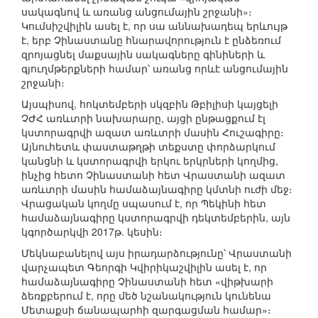
սակագնով և առանց անցումային շրջանի»։
Կումսիշվիլին ասել է, որ սա աննախադեպ երևույթ
է, երբ Չինաստանը հնարավորություն է ընձեռում
զրոյացնել մաքսային սակագները գինիների և
գյուղմթերքների համար՝ առանց որևէ անցումային
շրջանի։
Այսպիսով, հոկտեմբերի սկզբին Թբիլիսի կայցելի
ՉԺՀ առևտրի նախարարը, այցի ընթացքում էլ
կստորագրվի ազատ առևտրի մասին Հուշագիրը։
Այնուհետև փաստաթղթի տեքստը փորձարկում
կանցնի և կստորագրվի երկու երկրների կողմից,
ինչից հետո Չինաստանի հետ Վրաստանի ազատ
առևտրի մասին համաձայնագիրը կմտնի ուժի մեջ։
Վրացական կողմը սպասում է, որ Պեկինի հետ
համաձայնագիրը կստորագրվի դեկտեմբերին, այն
կգործարկվի 2017թ. կեսին։
Մեկնաբանելով այս իրադարձությունը՝ Վրաստանի
վարչապետ Գեորգի Կվիրիկաշվիլին ասել է, որ
համաձայնագիրը Չինաստանի հետ «վիթխարի
ձեռքբերում է, որը մեծ նշանակություն կունենա
Մետաքսի ճանապարհի զարգացման համար»։