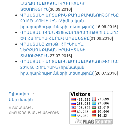
ՆԵՐՔԱՂԱՔԱԿԱՆ ԻՐԱՎԻՃԱԿԻ
ՏԵՍՈՒԹՅՈՒՆ
[30.09.2016]
ՎՐԱՍՏԱՆԻ ԱՐՏԱՔԻՆ ՔԱՂԱՔԱԿԱՆՈՒԹՅՈՒՆԸ
2016Թ. ՀՈՒԼԻՍԻՆ (Հիմնական
իրադարձությունների տեսություն)
[16.09.2016]
ՎՐԱՍՏԱՆ-ԻՐԱՆ ՓՈԽՀԱՐԱԲԵՐՈՒԹՅՈՒՆՆԵՐԸ
ԵՎ ՀՅՈՒՍԻՍ-ՀԱՐԱՎ ՄԻՋԱՆՑՔԸ
[01.09.2016]
ՎՐԱՍՏԱՆԸ 2016Թ. ՀՈՒՆԻՍԻՆ.
ՆԵՐՔԱՂԱՔԱԿԱՆ ԻՐԱՎԻՃԱԿԻ
ՏԵՍՈՒԹՅՈՒՆ
[27.07.2016]
ՎՐԱՍՏԱՆԻ ԱՐՏԱՔԻՆ ՔԱՂԱՔԱԿԱՆՈՒԹՅՈՒՆԸ
2016Թ. ՀՈՒՆԻՍԻՆ (հիմնական
իրադարձությունների տեսություն)
[26.07.2016]
Գլխավոր
⋅
Մեր մասին
© ՑԱՆՑԱՅԻՆ
ՀԵՏԱԶՈՏԱԿԱՆ ԻՆՍՏԻՏՈՒՏ