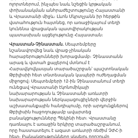
ոլորտներում, ինչպես նաև նշեցին կրթական
փոխանակման անհրաժեշտությունը Հայաստանի
և Վրաստանի միջև։ Լևոն Մկրտչյանն իր հերթին
վստահություն հայտնեց, որ առաջիկայում տեղի
կունենա վրացական պատվիրակության
պատասխան այցելությունը Հայաստան։
Վրաստան-Չինաստան.
Սեպտեմբերը
նշանավորվեց նաև վրաց-չինական
հարաբերությունների խորացմամբ։ Չինաստանն
արագ և վստահ քայլերով մտնում է
Հարավկովկասյան տարածաշրջան՝ պաշտոնական
Թբիլիսիի հետ տնտեսական կապերի ուժեղացման
միջոցով։ Սեպտեմբերի 12-ին Չինաստանում տեղի
ունեցավ Վրաստանի էկոնոմիկայի
նախարարության և Չինաստանի առևտրի
նախարարության ներկայացուցիչների վերջին
աշխատանքային հանդիպումը, որի արդյունքներով
Թբիլիսին հաջողությամբ ավարտեց
բանակցությունները Պեկինի հետ։ Վրաստանը
դառնալու է առաջին երկիրը տարածաշրջանում,
որը հաստատելու է ազատ առևտրի ռեժիմ ՉԺՀ-ի
հետ։ Բանակցությունները սկսելու որոշումը