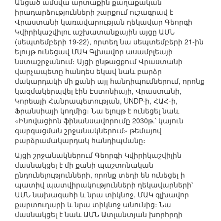
Անցած ամսվա արտաքին քաղաքական
իրադարձությունների շարքում ուշագրավ է
Վրաստանի կառավարության ղեկավար Գեորգի
Կվիրիկաշվիլու աշխատանքային այցը ԱՄՆ
(սեպտեմբերի 19-22), որտեղ նա սեպտեմբերի 21-ին
ելույթ ունեցավ ՄԱԿ Գլխավոր ասամբլեայի
նստաշրջանում։ Այցի ընթացքում Վրաստանի
վարչապետը հանդես եկավ նաև բարձր
մակարդակի մի քանի այլ հանդիպումներում, որոնք
կազմակերպվել էին Էստոնիայի, Վրաստանի,
Կորեայի Հանրապետության, UNDP-ի, ՀԱՀ-ի,
Ֆրանսիայի կողմից։ Նա ելույթ է ունեցել նաև
«Ինովացիոն ֆինանսավորումը 2030թ.՝ կայուն
զարգացման շրջանակներում» թեմայով
բարձրամակարդակ հանդիպմանը։
Այցի շրջանակներում Գեորգի Կվիրիկաշվիլին
մասնակցել է մի քանի պաշտոնական
ընդունելությունների, որոնք տեղի են ունեցել ի
պատիվ պատվիրակությունների ղեկավարների՝
ԱՄՆ նախագահի և նրա տիկնոջ, ՄԱԿ գլխավոր
քարտուղարի և նրա տիկնոջ անունից։ Նա
մասնակցել է նաև ԱՄՆ Ատլանտյան խորհրդի