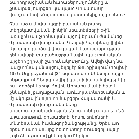
բարիդրացիական հարաբերությունները և
քննարկել հարցեր՝ կապված Վրաստանի
վարչապետի Հայաստան կատարելիք այցի հետ»։
Չնայած ամսվա սկզբի բավական բարդ
տեղեկատվական ֆոնին՝ սեպտեմբերի 5-ին
առաջին պաշտոնական այցով Երևան ժամանեց
Վրաստանի վարչապետ Գեորգի Կվիրիկաշվիլին։
Այս այցը դարձավ վրացական կառավարության
ղեկավարի տարածաշրջանային պաշտոնական
այցերի շղթայի շարունակությունը։ Ավելի վաղ նա
պաշտոնական այցով եղել էր Թուրքիայում (հուլիսի
19) և Ադրբեջանում (31 օգոստոսի)։ Մեկօրյա այցի
ընթացքում Գեորգի Կվիրիկաշվիլին հանդիպել է իր
հայ գործընկերոջ՝ Հովիկ Աբրահամյանի հետ և
քննարկել քաղաքական, առևտրատնտեսական և
մշակութային ոլորտի հարցեր։ Հայաստանի և
Վրաստանի վարչապետները
պատրաստակամություն են հայտնել առավել մեծ
աջակցություն ցուցաբերել երկու երկրների
տնտեսական համագործակցությանը։ Երես առ
երես հանդիպումից հետո տեղի է ունեցել ավելի
լայն ձևաչափով քննարկում՝ երկու