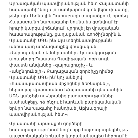
Աբխազական պատվիրակության հետ Հայաստանի
նախագահի՝ նույն լուսանկարում գտնվելու փաստը,
թեկուզև Լեռնային Ղարաբաղի տարածքում, որտեղ
Հայաստանի նախագահը նույնպես գտնվում էր
հյուրի կարգավիճակում, վրդովել էր վրացական
հասարակությանը, քաղաքական գործիչներին և
Վրաստանի ԱԳՆ-ին։ Այս տեղեկատվությանն
անհապաղ արձագանքեց վրացական
«Եվրոպական դեմոկրատներ» կուսակցության
առաջնորդ Պաատա Դավիթայան, որը սույն
փաստն անվանեց «զայրացուցիչ» և
«անընդունելի»։ Քաղաքական գործիչը դիմեց
Վրաստանի ԱԳՆ-ին՝ կոչ անելով
«համապատասխան միջոցներ ձեռնարկել»,
ներառյալ Վրաստանում Հայաստանի դեսպանին
ԱԳՆ կանչելն ու «նրանից բացատրություններ
պահանջելը, թե ինչու է հարևան բարեկամական
երկրի նախագահը հանդիպել Աբխազիայի
պատվիրակության հետ»։
Վրաստանի արտաքին գործերի
նախարարությունում նույն օրը հայտարարեցին, թե
պաշտոնական Երևանը կտրականապես հերքում է