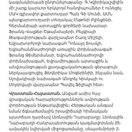
կազմակերպած ընդունելությանը։ Գ.Կվիրիկաշվիլին
մի շարք կարևոր երկկողմ հանդիպումներ է ունեցել
ՄԱԿ գլխավոր քարտուղար Պան Գի Մունի, ԱՄՆ
պետքարտուղարի տեղակալ Էնթոնի Բլինքենի,
Գերմանիայի արտաքին գործերի նախարար
Ֆրանկ-Վալթեր Շթայնմայերի, Բելգիայի
Թագավորության վարչապետ Շառլ Միշելի,
Եվրախորհրդի նախագահ Դոնալդ Տուսկի,
Եվրահանձնաժողովի առաջին փոխնախագահ
Ֆրանց Թիմերմանսի, Եվրահանձնաժողովի
փոխնախագահ, Եվրամիության արտաքին և
անվտանգության քաղաքականության գերագույն
ներկայացուցիչ Ֆեդերիկա Մոգերինիի, ինչպես նաև
Սլովակիայի նախագահ Անդրեյ Կիսկայի ու
Մոլդովայի վարչապետ Պավել Ֆիլիպի հետ։
Վրաստան-Հայաստան.
Անցած ամիս հայ-
վրացական հարաբերություններն ամրության
փորձության ենթարկվեցին։ Հերթական անգամ
նման ճգնաժամային իրավիճակի հիմնական
պատճառ դարձավ Լեռնային Ղարաբաղը։ Լեռնային
Ղարաբաղի Հանրապետության կազմավորման 25-
ամյակին նվիրված միջոցառմանը, սեպտեմբերի 2-