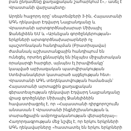
բան ընդամենը քաղաքական շահարկում է»,- ասել է
Վրաստանի վարչապետը։
Արդեն հաջորդ օրը՝ սեպտեմբերի 3-ին, Հայաստանի
ԱԳՆ ղեկավար Էդվարդ Նալբանդյանը և
Վրաստանի արտգործնախարար Միխայիլ
Ջանելիձեն ԵՄ և «Արևելյան գործընկերության»
երկրների արտգործնախարարների ոչ
պաշտոնական հանդիպման (Բրատիսլավա)
ժամանակ աշխատանքային հանդիպում են
ունեցել, որտեղ քննարկել են ինչպես միջպետական
օրակարգի հարցեր, այնպես էլ իրավիճակը՝
կապված աբխազական պատվիրակության
Ստեփանակերտ կատարած այցելության հետ։
Վրաստանի ԱԳՆ տեղեկատվության համաձայն՝
Հայաստանի արտաքին քաղաքական
գերատեսչության ղեկավար Էդվարդ Նալբանդյանը
վրաց գործընկեր Միխայիլ Ջանելիձեին
հավաստիացրել է, որ «Հայաստանի դիրքորոշումն
անսասան է Վրաստանի ինքնիշխանության և
տարածքային ամբողջականության վերաբերյալ»։
Հաղորդագրության մեջ նշվել է, որ երկու երկրների
ԱԳՆ ղեկավարները «հաստատել են երկու երկրների