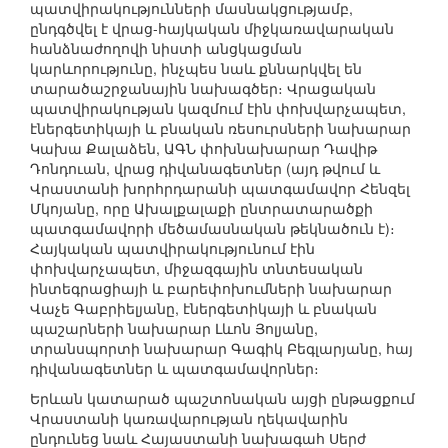
պատվիրակությունների մասնակցությամբ,
ընդգծվել է վրաց-հայկական միջկառավարական
հանձնաժողովի նիստի անցկացման
կարևորությունը, ինչպես նաև քննարկվել են
տարածաշրջանային նախագծեր։ Վրացական
պատվիրակության կազմում էին փոխվարչապետ,
էներգետիկայի և բնական ռեսուրսների նախարար
Կախա Քալաձեն, ԱԳՆ փոխնախարար Դավիթ
Դոնդուան, վրաց դիվանագետներ (այդ թվում և
Վրաստանի խորհրդարանի պատգամավոր Հենզել
Մկոյանը, որը Ախալքալաքի ընտրատարածքի
պատգամավորի մեծամասնական թեկնածուն է)։
Հայկական պատվիրակությունում էին
փոխվարչապետ, միջազգային տնտեսական
ինտեգրացիայի և բարեփոխումների նախարար
Վաչե Գաբրիելյանը, էներգետիկայի և բնական
պաշարների նախարար Լևոն Յոլյանը,
տրանսպորտի նախարար Գագիկ Բեգլարյանը, հայ
դիվանագետներ և պատգամավորներ։
Երևան կատարած պաշտոնական այցի ընթացքում
Վրաստանի կառավարության ղեկավարին
ընդունեց նաև Հայաստանի նախագահ Սերժ