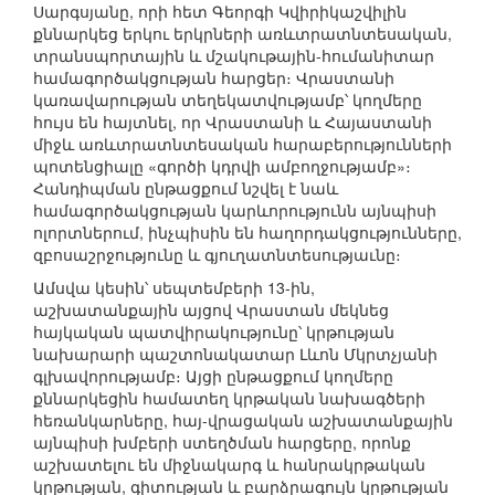
Սարգսյանը, որի հետ Գեորգի Կվիրիկաշվիլին
քննարկեց երկու երկրների առևտրատնտեսական,
տրանսպորտային և մշակութային-հումանիտար
համագործակցության հարցեր։ Վրաստանի
կառավարության տեղեկատվությամբ՝ կողմերը
հույս են հայտնել, որ Վրաստանի և Հայաստանի
միջև առևտրատնտեսական հարաբերությունների
պոտենցիալը «գործի կդրվի ամբողջությամբ»։
Հանդիպման ընթացքում նշվել է նաև
համագործակցության կարևորությունն այնպիսի
ոլորտներում, ինչպիսին են հաղորդակցությունները,
զբոսաշրջությունը և գյուղատնտեսությաւնը։
Ամսվա կեսին՝ սեպտեմբերի 13-ին,
աշխատանքային այցով Վրաստան մեկնեց
հայկական պատվիրակությունը՝ կրթության
նախարարի պաշտոնակատար Լևոն Մկրտչյանի
գլխավորությամբ։ Այցի ընթացքում կողմերը
քննարկեցին համատեղ կրթական նախագծերի
հեռանկարները, հայ-վրացական աշխատանքային
այնպիսի խմբերի ստեղծման հարցերը, որոնք
աշխատելու են միջնակարգ և հանրակրթական
կրթության, գիտության և բարձրագույն կրթության