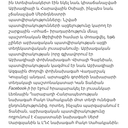
ին Ստեփանակերտ էին եկել նաև կիսաճանաչված
Աբխազիայի և Հարավային Օսիայի, ինչպես նաև
չճանաչված Մերձդնեստրի
պատվիրակությունները։ Նշված
պատվիրակությունների այցելությունը կարող էր
շարքային «տհաճ» իրադարձություն մնալ
պաշտոնական Թբիլիսիի համար և մոռացվել, եթե
չլիներ աբխազական պատվիրակության այցի
տեղեկատվական լուսաբանումը։ Աբխազական
պատվիրակության (որը գլխավորում էր
Աբխազիայի փոխնախագահ Վիտալի Գաբնիան,
պատվիրակության կազմում էր նաև Աբխազիայի
Ազգային ժողովի փոխնախագահ Վաղարշակ
Կոսյանը) անդամ, արտաքին գործերի նախարարի
տեղակալի պաշտոնակատար Կան Տանիան
Facebook-ի
իր էջում հրապարակել էր լուսանկար
Լեռնային Ղարաբաղի Հանրապետության
նախագահ Բակո Սահակյանի մոտ տեղի ունեցած
ընդունելությունից, որտեղ, ինչպես պարզաբանում է
Տանիան, աբխազական պատվիրակությունը
ողջունում է Հայաստանի նախագահ Սերժ
Սարգսյանին և ԼՂՀ նախագահ Բակո Սահակյանին։