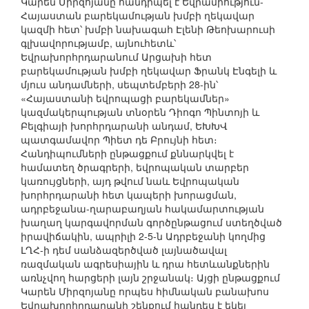
Կարեն Միրզոյանը հանդիպել է Եվրամիություն-
Հայաստան բարեկամության խմբի ղեկավար
կազմի հետ՝ խմբի նախագահ Էլենի Թեոխարուսի
գլխավորությամբ, այնուհետև՝
Եվրախորհրդարանում Արցախի հետ
բարեկամության խմբի ղեկավար Ֆրանկ Էնգելի և
մյուս անդամների, սեպտեմբերի 28-ին՝
«Հայաստանի եվրոպացի բարեկամներ»
կազմակերպության տնօրեն Դիոգո Պինտոյի և
Բելգիայի խորհրդարանի անդամ, ԵԽԽՎ
պատգամավոր Պիետ դե Բրույնի հետ։
Հանդիպումների ընթացքում քննարկվել է
համատեղ ծրագրերի, եվրոպական տարբեր
կառույցների, այդ թվում նաև Եվրոպական
խորհրդարանի հետ կապերի խորացման,
ադրբեջանա-ղարաբաղյան հակամարտության
խաղաղ կարգավորման գործընթացում ստեղծված
իրավիճակին, ապրիլի 2-5-ն Ադրբեջանի կողմից
ԼՂՀ-ի դեմ սանձազերծված լայնածավալ
ռազմական ագրեսիային և դրա հետևանքներին
առնչվող հարցերի լայն շրջանակ։ Այցի ընթացքում
Կարեն Միրզոյանը որպես հիմնական բանախոս
Եվրախորհրդարանի շենքում հանդես է եկել