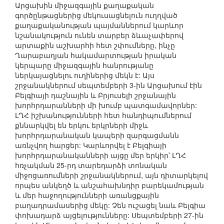
Արցախին միջազգային քաղաքական
գործընթացներից մեկուսացնելուն ուղղված
քաղաքականության պայմաններում կարևոր
նշանակություն ունեն տարբեր ձևաչափերով
արտաքին աշխարհի հետ շփումները, ինչը
Ղարաբաղյան հակամարտության իրական
կերպարը միջազգային հանրությանը
ներկայացնելու ուղիներից մեկն է: Այս
շրջանակներում սեպտեմբերի 3-ին Արցախում էին
Բելգիայի դաշնային և Բրյուսելի շրջանային
խորհրդարանների մի խումբ պատգամավորներ:
ԼՂՀ իշխանությունների հետ հանդիպումներում
քննարկվել են երկու երկրների միջև
խորհրդարանական կապերի զարգացմանն
առնչվող հարցեր: Կարևորվել է Բելգիայի
խորհրդարանականների այցը մեր երկիր՝ ԼՂՀ
հռչակման 25-րդ տարեդարձի տոնական
միջոցառումների շրջանակներում, այն դիտարկելով
որպես անկեղծ և անշահախնդիր բարեկամության
և մեր հաջողությունների առանցքային
բաղադրամասերից մեկը: Չեն ուշացել նաև Բելգիա
փոխադարձ այցելությունները: Սեպտեմբերի 27-ին