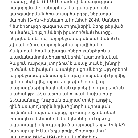
Կասպրչիկին: ՌԴ ԱԳՆ մամուլի ծառայության
հաղորդմամբ, քննարկվել են ղարաբաղյան
կարգավորման հրատապ հարցեր, ներառյալ՝
մայիսի 16-ին Վիեննայի և հունիսի 20-ին Սանկտ
Պետերբուրգի գագաթաժողովներին ձեռք բերված
համաձայնությունների իրագործման հարցը,
ինչպես նաև հայ-ադրբեջանական սահմանին և
շփման գծում տիրող ներկա իրավիճակը:
Հակառակ եռանախագահների ջանքերին և
պայմանավորվածություններին՝ պաշտոնական
Բաքուն դարձյալ փորձում է առաջ տանել խնդրի
լուծման սեփական պատկերացումները: Այդ օրերին
ադրբեջանական տարբեր պաշտոնյաների կողմից
կրկին հնչեցվեց այսպես կոչված գրավյալ
տարածքներից հայկական զորքերի դուրսբերման
պահանջը: ԱՀ պաշտպանության նախարար
Զ.Հասանովը Ղուրբան բայրամ տոնի առթիվ
զինծառայողներին հղված շնորհավորական
ուղերձում հայտարարեց, որ «ադրբեջանական
բանակն ամենասեղմ ժամկետներում պետք է
ազատագրի օկուպացված տարածքները»: Իսկ ԱԳ
նախարար Է.Մամեդյարովը, Պոտսդամում
կայացած ԵԱՀԿ ԱԳՆ ղեկավարների ոչ