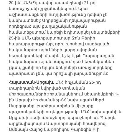
20-ին՝ ՄԱԿ Գլխավոր ասամբլեայի 71-րդ
նստաշրջանի շրջանակներում: Նրա
աշխատանքների ուղղվածությունը դժվար չէ
կանխատեսել: Ադրբեջանի ղեկավարության
որդեգրած այս քաղաքականության
համատեքստում կարելի է դիտարկել սեպտեմբերի
29-ին ԱՄՆ պետքարտուղար Ջոն Քերիի
հայտարարությունը, որը, խոսելով սառեցված
հակամարտությունների կարգավորման
հեռանկարների մասին, նշել է, թե Ղարաբաղյան
հակամարտության հարցում դեռ հեռանկարներ
չկան, քանի որ երկու երկրների առաջնորդները
պատրաստ չեն, կա որոշակի լարվածություն:
Հայաստան-Արցախ.
ԼՂՀ հռչակման 25-րդ
տարեդարձին նվիրված տոնական
միջոցառումների շրջանակներում սեպտեմբերի 1-
ին Արցախ էր ժամանել ՀՀ նախագահ Սերժ
Սարգսյանը՝ բարձրաստիճան մի շարք
պաշտոնյաների ուղեկցությամբ: ԼՂՀ նախագահի և
Արցախի թեմի առաջնորդ, գերաշնորհ տ. Պարգև
արքեպիսկոպոս Մարտիրոսյանի հրավերով,
Ամենայն Հայոց կաթողիկոս Գարեգին Բ-ի