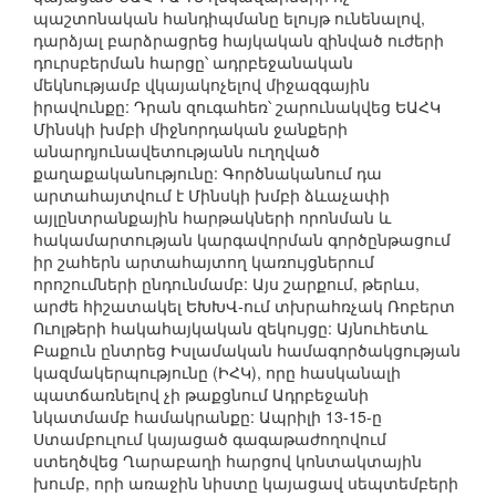
պաշտոնական հանդիպմանը ելույթ ունենալով,
դարձյալ բարձրացրեց հայկական զինված ուժերի
դուրսբերման հարցը՝ ադրբեջանական
մեկնությամբ վկայակոչելով միջազգային
իրավունքը: Դրան զուգահեռ՝ շարունակվեց ԵԱՀԿ
Մինսկի խմբի միջնորդական ջանքերի
անարդյունավետությանն ուղղված
քաղաքականությունը: Գործնականում դա
արտահայտվում է Մինսկի խմբի ձևաչափի
այլընտրանքային հարթակների որոնման և
հակամարտության կարգավորման գործընթացում
իր շահերն արտահայտող կառույցներում
որոշումների ընդունմամբ: Այս շարքում, թերևս,
արժե հիշատակել ԵԽԽՎ-ում տխրահռչակ Ռոբերտ
Ուոլթերի հակահայկական զեկույցը: Այնուհետև
Բաքուն ընտրեց Իսլամական համագործակցության
կազմակերպությունը (ԻՀԿ), որը հասկանալի
պատճառնելով չի թաքցնում Ադրբեջանի
նկատմամբ համակրանքը: Ապրիլի 13-15-ը
Ստամբուլում կայացած գագաթաժողովում
ստեղծվեց Ղարաբաղի հարցով կոնտակտային
խումբ, որի առաջին նիստը կայացավ սեպտեմբերի