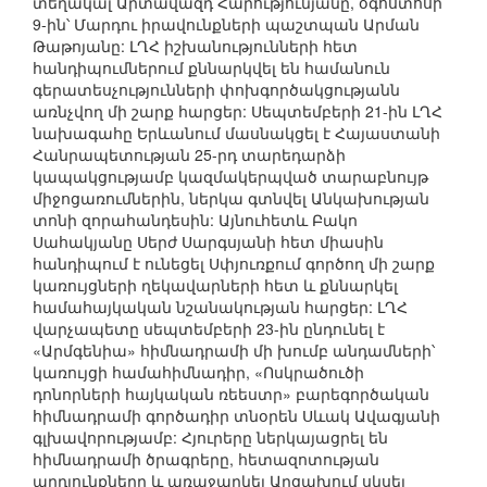
տեղակալ Արտավազդ Հարությունյանը, օգոստոսի
9-ին՝ Մարդու իրավունքների պաշտպան Արման
Թաթոյանը: ԼՂՀ իշխանությունների հետ
հանդիպումներում քննարկվել են համանուն
գերատեսչությունների փոխգործակցությանն
առնչվող մի շարք հարցեր: Սեպտեմբերի 21-ին ԼՂՀ
նախագահը Երևանում մասնակցել է Հայաստանի
Հանրապետության 25-րդ տարեդարձի
կապակցությամբ կազմակերպված տարաբնույթ
միջոցառումներին, ներկա գտնվել Անկախության
տոնի զորահանդեսին: Այնուհետև Բակո
Սահակյանը Սերժ Սարգսյանի հետ միասին
հանդիպում է ունեցել Սփյուռքում գործող մի շարք
կառույցների ղեկավարների հետ և քննարկել
համահայկական նշանակության հարցեր: ԼՂՀ
վարչապետը սեպտեմբերի 23-ին ընդունել է
«Արմգենիա» հիմնադրամի մի խումբ անդամների՝
կառույցի համահիմնադիր, «Ոսկրածուծի
դոնորների հայկական ռեեստր» բարեգործական
հիմնադրամի գործադիր տնօրեն Սևակ Ավագյանի
գլխավորությամբ: Հյուրերը ներկայացրել են
հիմնադրամի ծրագրերը, հետազոտության
արդյունքները և առաջարկել Արցախում սկսել