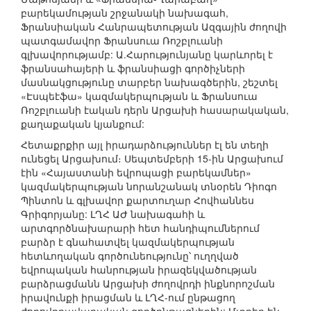
բարեկամության շրջանակի նախագահ,
Ֆրանսիական Հանրապետության Ազգային ժողովի
պատգամավոր Ֆրանսուա Ռոշբլուանի
գլխավորությամբ: Ա.Հարությունյանը կարևորել է
ֆրանսահայերի և ֆրանսիացի գործիչների
մասնակցությունը տարբեր նախագծերին, շեշտել
«Էսպեէֆա» կազմակերպության և Ֆրանսուա
Ռոշբլուանի էական դերն Արցախի հասարակական,
քաղաքական կյանքում:
Հետաքրքիր այլ իրադարձություններ էլ են տեղի
ունեցել Արցախում։ Սեպտեմբերի 15-ին Արցախում
էին «Հայաստանի եվրոպացի բարեկամներ»
կազմակերպության նորանշանակ տնօրեն Դիոգո
Պինտոն և գլխավոր քարտուղար Հովհաննես
Գրիգորյանը: ԼՂՀ ԱԺ նախագահի և
արտգործնախարարի հետ հանդիպումներում
բարձր է գնահատվել կազմակերպության
հետևողական գործունեությունը՝ ուղղված
եվրոպական հանրության իրազեկվածության
բարձրացմանն Արցախի ժողովրդի ինքնորոշման
իրավունքի իրացման և ԼՂՀ-ում ընթացող