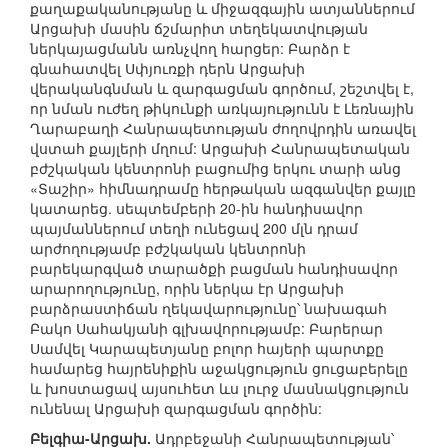
քաղաքականությանը և միջազգային ատյաններում
Արցախի մասին ճշմարիտ տեղեկատվության
ներկայացմանն առնչվող հարցեր: Բարձր է
գնահատվել Սփյուռքի դերն Արցախի
վերականգնման և զարգացման գործում, շեշտվել է,
որ նման ուժեղ թիկունքի առկայությունն է Լեռնային
Ղարաբաղի Հանրապետության ժողովրդին առավել
վստահ քայլերի մղում: Արցախի Հանրապետական
բժշկական կենտրոնի բացումից երկու տարի անց
«Տաշիր» հիմնադրամը հերթական ազգանվեր քայլը
կատարեց. սեպտեմբերի 20-ին հանդիսավոր
պայմաններում տեղի ունեցավ 200 մլն դրամ
արժողությամբ բժշկական կենտրոնի
բարեկարգված տարածքի բացման հանդիսավոր
արարողությունը, որին ներկա էր Արցախի
բարձրաստիճան ղեկավարությունը՝ նախագահ
Բակո Սահակյանի գլխավորությամբ: Բարերար
Սամվել Կարապետյանը բոլոր հայերի պարտքը
համարեց հայրենիքին աջակցություն ցուցաբերելը
և խոստացավ այսուհետ ևս լուրջ մասնակցություն
ունենալ Արցախի զարգացման գործին:
Բելգիա-Արցախ.
Ադրբեջանի Հանրապետության՝