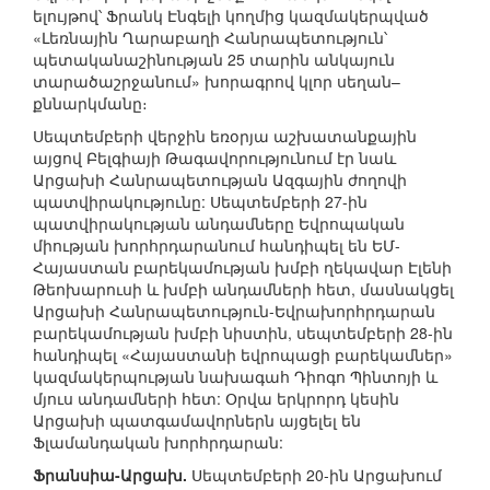
ելույթով՝ Ֆրանկ Էնգելի կողմից կազմակերպված
«Լեռնային Ղարաբաղի Հանրապետություն՝
պետականաշինության 25 տարին անկայուն
տարածաշրջանում» խորագրով կլոր սեղան–
քննարկմանը։
Սեպտեմբերի վերջին եռօրյա աշխատանքային
այցով Բելգիայի Թագավորությունում էր նաև
Արցախի Հանրապետության Ազգային ժողովի
պատվիրակությունը: Սեպտեմբերի 27-ին
պատվիրակության անդամները Եվրոպական
միության խորհրդարանում հանդիպել են ԵՄ-
Հայաստան բարեկամության խմբի ղեկավար Էլենի
Թեոխարուսի և խմբի անդամների հետ, մասնակցել
Արցախի Հանրապետություն-Եվրախորհրդարան
բարեկամության խմբի նիստին, սեպտեմբերի 28-ին
հանդիպել «Հայաստանի եվրոպացի բարեկամներ»
կազմակերպության նախագահ Դիոգո Պինտոյի և
մյուս անդամների հետ: Օրվա երկրորդ կեսին
Արցախի պատգամավորներն այցելել են
Ֆլամանդական խորհրդարան:
Ֆրանսիա-Արցախ.
Սեպտեմբերի 20-ին Արցախում