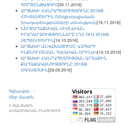
ԳՈՐԾԸՆԹԱՑՈՒՄ
[30.11.2016]
ԱՐՑԱԽԻ ՀԱՆՐԱՊԵՏՈՒԹՅՈՒՆԸ 2016Թ.
ՀՈԿՏԵՄԲԵՐԻՆ (ներքաղաքական
իրադարձությունների տեսություն)
[18.11.2016]
ՆԵՐՔԱՂԱՔԱԿԱՆ ՀԻՄՆԱԿԱՆ
ԻՐԱԴԱՐՁՈՒԹՅՈՒՆՆԵՐԸ ԼՂՀ-ՈՒՄ 2016Թ.
ՍԵՊՏԵՄԲԵՐԻՆ
[14.10.2016]
ԱՐՑԱԽԻ ԱՆԿԱԽԱՑՈՒՄԸ՝ ԱԶԳԵՐԻ
ԻՆՔՆՈՐՈՇՄԱՆ ԴԱՍԱԿԱՆ ՕՐԻՆԱԿ
[10.10.2016]
ԱՐՑԱԽԻ ՀԱՆՐԱՊԵՏՈՒԹՅԱՆ ԱՐՏԱՔԻՆ
ՔԱՂԱՔԱԿԱՆՈՒԹՅՈՒՆԸ 2016Թ.
ՕԳՈՍՏՈՍԻՆ
[29.09.2016]
Գլխավոր
⋅
Մեր մասին
© ՑԱՆՑԱՅԻՆ
ՀԵՏԱԶՈՏԱԿԱՆ ԻՆՍՏԻՏՈՒՏ