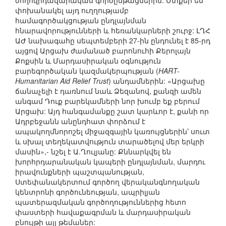
ժողովրդավարական գործընթացներին: Մտքեր են
փոխանակել այդ ուղղությամբ
համագործակցության ընդլայնման
հնարավորությունների և հեռանկարների շուրջ: ԼՂՀ
ԱԺ նախագահը սեպտեմբերի 27-ին ընդունել է 85-րդ
այցով Արցախ ժամանած բարոնուհի Քերոլայն
Քոքսին և Մարդասիրական օգնություն
բարեգործական կազմակերպության (
HART-
Humanitarian Aid Relief Trust
) անդամներին: «Արցախը
ճանաչելի է դառնում նաև Ձեզանով, քանզի ամեն
անգամ Դուք բարեկամների նոր խումբ եք բերում
Արցախ: Այդ հանգամանքը շատ կարևոր է, քանի որ
Ադրբեջանն անընդհատ փորձում է
ապակողմնորոշել միջազգային կառույցներին՝ սուտ
և սխալ տեղեկատվություն տարածելով մեր երկրի
մասին»,- նշել է Ա.Ղուլյանը: Քննարկվել են
խորհրդարանական կապերի ընդլայնման, մարդու
իրավունքների պաշտպանության,
Ստեփանակերտում գործող վերականգնողական
կենտրոնի գործունեության, ապրիլյան
պատերազմական գործողություններից հետո
փաստերի հավաքագրման և մարդասիրական
բնույթի այլ թեմաներ: