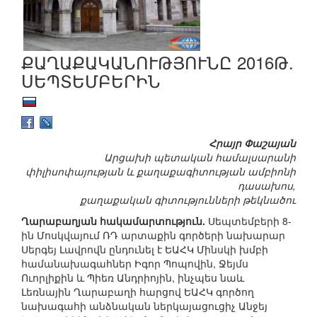
ՔԱՂԱՔԱԿԱՆՈՒԹՅՈՒՆԸ 2016Թ.
ՍԵՊՏԵՄԲԵՐԻՆ
Հրայր Փաշայան
Արցախի պետական համալսարանի
փիլիսոփայության և քաղաքագիտության ամբիոնի
դասախոս,
քաղաքական գիտությունների թեկնածու
Ղարաբաղյան հակամարտություն.
Սեպտեմբերի 8-
ին Մոսկվայում ՌԴ արտաքին գործերի նախարար
Սերգեյ Լավրովն ընդունել է ԵԱՀԿ Մինսկի խմբի
համանախագահներ Իգոր Պոպովին, Ջեյմս
Ուորլիքին և Պիեռ Անդրիոյին, ինչպես նաև
Լեռնային Ղարաբաղի հարցով ԵԱՀԿ գործող
նախագահի անձնական ներկայացուցիչ Անջեյ