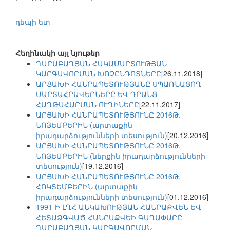
դեպի ետ
Հեղինակի այլ նյութեր
ՂԱՐԱԲԱՂՅԱՆ ՀԱԿԱՄԱՐՏՈՒԹՅԱՆ
ԿԱՐԳԱՎՈՐՄԱՆ ԽՈՉԸՆԴՈՏՆԵՐԸ
[26.11.2018]
ԱՐՑԱԽԻ ՀԱՆՐԱՊԵՏՈՒԹՅԱՆԸ ՍՊԱՌՆԱՑՈՂ
ՄԱՐՏԱՀՐԱՎԵՐՆԵՐԸ ԵՎ ԴՐԱՆՑ
ՀԱՂԹԱՀԱՐՄԱՆ ՈՒՂԻՆԵՐԸ
[22.11.2017]
ԱՐՑԱԽԻ ՀԱՆՐԱՊԵՏՈՒԹՅՈՒՆԸ 2016Թ.
ՆՈՅԵՄԲԵՐԻՆ (արտաքին
իրադարձությունների տեսություն)
[20.12.2016]
ԱՐՑԱԽԻ ՀԱՆՐԱՊԵՏՈՒԹՅՈՒՆԸ 2016Թ.
ՆՈՅԵՄԲԵՐԻՆ (ներքին իրադարձությունների
տեսություն)
[19.12.2016]
ԱՐՑԱԽԻ ՀԱՆՐԱՊԵՏՈՒԹՅՈՒՆԸ 2016Թ.
ՀՈԿՏԵՄԲԵՐԻՆ (արտաքին
իրադարձությունների տեսություն)
[01.12.2016]
1991-Ի ԼՂՀ ԱՆԿԱԽՈՒԹՅԱՆ ՀԱՆՐԱՔՎԵՆ ԵՎ
ՀԵՏԱՁԳՎԱԾ ՀԱՆՐԱՔՎԵԻ ԳԱՂԱՓԱՐԸ
ՂԱՐԱԲԱՂՅԱՆ ԿԱՐԳԱՎՈՐՄԱՆ