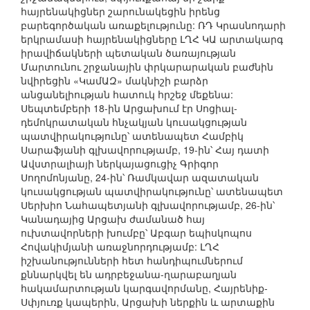
հայրենակիցներ շարունակեցին իրենց
բարեգործական առաքելությունը: ՌԴ Կրասնոդարի
երկրամասի հայրենակիցները ԼՂՀ ԿԱ արտակարգ
իրավիճակների պետական ծառայության
Մարտունու շրջանային փրկարարական բաժնին
նվիրեցին «ԿամԱԶ» մակնիշի բարձր
անցանելիության հատուկ հրշեջ մեքենա:
Սեպտեմբերի 18-ին Արցախում էր Սոցիալ-
դեմոկրատական հնչակյան կուսակցության
պատվիրակությունը՝ ատենապետ Համբիկ
Սարաֆյանի գլխավորությամբ, 19-ին՝ Հայ դատի
Ավստրալիայի ներկայացուցիչ Գրիգոր
Սողոմոնյանը, 24-ին՝ Ռամկավար ազատական
կուսակցության պատվիրակությունը՝ ատենապետ
Սերխիո Նահապետյանի գլխավորությամբ, 26-ին՝
Կանադայից Արցախ ժամանած հայ
ուխտավորների խումբը՝ Աբգար եպիսկոպոս
Հովակիմյանի առաջնորդությամբ: ԼՂՀ
իշխանությունների հետ հանդիպումներում
քննարկվել են ադրբեջանա-ղարաբաղյան
հակամարտության կարգավորմանը, Հայրենիք-
Սփյուռք կապերին, Արցախի ներքին և արտաքին