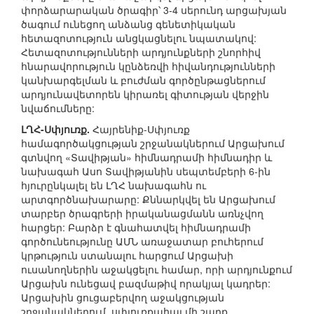
փորձարարական ծրագիր՝ 3-4 սերունդ արցախյան
ծագում ունեցող անձանց գենետիկական
հետազոտություն անցկացնելու նպատակով:
Հետազոտությունների արդյունքների շնորհիվ
հնարավորություն կընձեռվի հիվանդությունների
կանխարգելման և բուժման գործընթացներում
արդյունավետորեն կիրառել գիտության վերջին
նվաճումները:
ԼՂՀ-Սփյուռք.
Հայրենիք-Սփյուռք
համագործակցության շրջանակներում Արցախում
գտնվող «Տավիթյան» հիմնադրամի հիմնադիր և
նախագահ Ասո Տավիթյանին սեպտեմբերի 6-ին
հյուրընկալել են ԼՂՀ նախագահն ու
արտգործնախարարը: Քննարկվել են Արցախում
տարբեր ծրագրերի իրականացմանն առնչվող
հարցեր: Բարձր է գնահատվել հիմնադրամի
գործունեությունը ԱՄՆ առաջատար բուհերում
կրթություն ստանալու հարցում Արցախի
ուսանողներին աջակցելու համար, որի արդյունքում
Արցախն ունեցավ բազմաթիվ որակյալ կադրեր:
Արցախին ցուցաբերվող աջակցության
շրջանակներում, սփյուռքահայ մի շարք