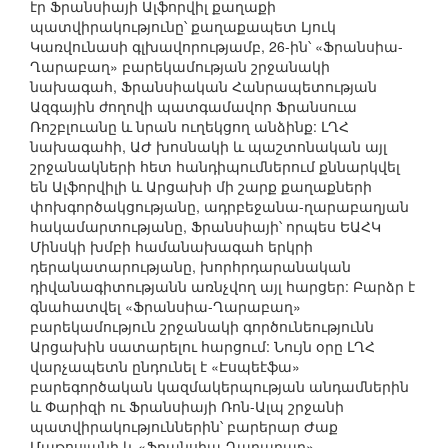
էր Ֆրանսիայի Ալֆորվիլ քաղաքի
պատվիրակությունը՝ քաղաքապետ Լյուկ
Կառվունասի գլխավորությամբ, 26-ին՝ «Ֆրանսիա-
Ղարաբաղ» բարեկամության շրջանակի
նախագահ, Ֆրանսիական Հանրապետության
Ազգային ժողովի պատգամավոր Ֆրանսուա
Ռոշբլուանը և նրան ուղեկցող անձինք: ԼՂՀ
նախագահի, ԱԺ խոսնակի և պաշտոնական այլ
շրջանակների հետ հանդիպումներում քննարկվել
են Ալֆորվիլի և Արցախի մի շարք քաղաքների
փոխգործակցությանը, ադրբեջանա-ղարաբաղյան
հակամարտությանը, Ֆրանսիայի՝ որպես ԵԱՀԿ
Մինսկի խմբի համանախագահ երկրի
դերակատարությանը, խորհրդարանական
դիվանագիտությանն առնչվող այլ հարցեր: Բարձր է
գնահատվել «Ֆրանսիա-Ղարաբաղ»
բարեկամություն շրջանակի գործունեությունն
Արցախին սատարելու հարցում: Նույն օրը ԼՂՀ
վարչապետն ընդունել է «Էսպեէֆա»
բարեգործական կազմակերպության անդամներին
և Փարիզի ու Ֆրանսիայի Ռոն-Ալպ շրջանի
պատվիրակություններին՝ բարերար Ժաք
Մաթոսյանի և «Ֆրանսիա-Ղարաբաղ»