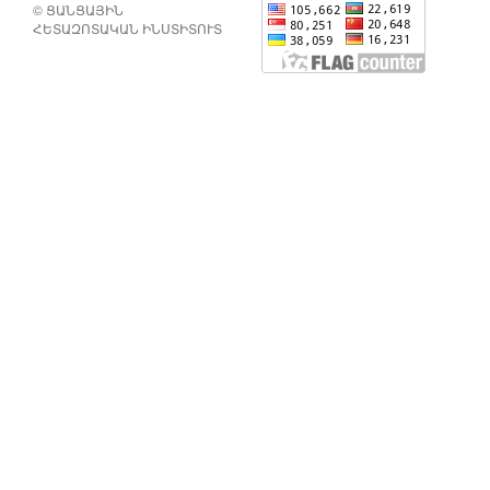
© ՑԱՆՑԱՅԻՆ
ՀԵՏԱԶՈՏԱԿԱՆ ԻՆՍՏԻՏՈՒՏ