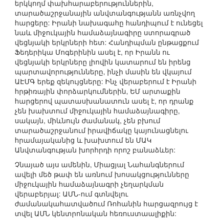
երկկողմ փախհարաբերություններին,
տարածաշրջանային անվտանգությանն առնչվող
հարցերը: Իրանի նախագահը հանդիպում է ունեցել
նաև միջուկային համաձայնագիրը ստորագրած
վեցնյակի երկրների հետ: Հանդիպման ընթացքում
Ֆեդերիկա Մոգերինին ասել է, որ Իրանն ու
վեցնյակի երկրները լիովին կատարում են իրենց
պարտավորությունները, ինչի մասին են վկայում
ԱԷՄԳ երեք զեկույցները: Ինչ վերաբերում է Իրանի
հրթիռային փորձարկումներին, ԵՄ արտաքին
հարցերով պատասխանատուն ասել է, որ դրանք
չեն խախտում միջուկային համաձայնագիրը,
սակայն, միևնույն ժամանակ, չեն բխում
տարածաշրջանում իրավիճակը կայունացնելու
հրամայականից և խախտում են ՄԱԿ
Անվտանգության խորհրդի որոշ բանաձևեր:
Չնայած այս ամենին, Միացյալ Նահանգներում
ավելի մեծ թափ են առնում խոսակցությունները
միջուկային համաձայնագրի չեղարկման
վերաբերյալ: ԱՄՆ-ում գտնվելու
ժամանակահատվածում Ռոհանին հարցազրույց է
տվել ԱՄՆ կենտրոնական հեռուստաալիքին: