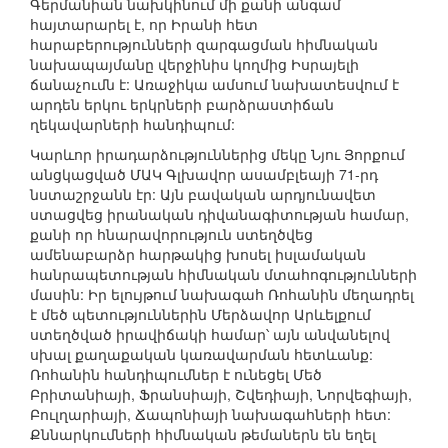
Գերմանիան նախկինում մի քանի անգամ
հայտարարել է, որ Իրանի հետ
հարաբերությունների զարգացման հիմնական
նախապայմանը վերջինիս կողմից Իսրայելի
ճանաչումն է: Առաջիկա ամսում նախատեսվում է
արդեն երկու երկրների բարձրաստիճան
ղեկավարների հանդիպում:
Կարևոր իրադարձություններից մեկը Նյու Յորքում
անցկացված ՄԱԿ Գլխավոր ասամբլեայի 71-րդ
նստաշրջանն էր: Այն բավական արդյունավետ
ստացվեց իրանական դիվանագիտության համար,
քանի որ հնարավորություն ստեղծվեց
ամենաբարձր հարթակից խոսել իսլամական
հանրապետության հիմնական մտահոգությունների
մասին: Իր ելույթում նախագահ Ռոհանին մեղադրել
է մեծ պետություններին Մերձավոր Արևելքում
ստեղծված իրավիճակի համար՝ այն անվանելով
սխալ քաղաքական կառավարման հետևանք:
Ռոհանին հանդիպումներ է ունեցել Մեծ
Բրիտանիայի, Ֆրանսիայի, Շվեդիայի, Նորվեգիայի,
Բուլղարիայի, Ճապոնիայի նախագահների հետ:
Քննարկումների հիմնական թեմաներն են եղել