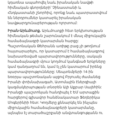
կդառնա ապահովել նաև իրանական նավթի
հիմնական գնորդների՝ Չինաստանի և
Հնդկաստանի շնորհիվ, որոնք նաև պատրաստվում
են ներդրումներ կատարել իրանական
նավթարդյունաբերության ոլորտում:
Իրան-Արևմուտք.
Արևմուտքի հետ երկխոսության
հիմնական թեման շարունակում է մնալ միջուկային
համաձայնագրի կատարման հարցը:
Պաշտոնական Թեհրանն առիթը բաց չի թողնում
հայտարարելու, որ կատարում է համաձայնագրով
նախատեսված պարտավորությունները, սակայն
համաձայնագրի մյուս կողմում կանգնած երկրները
կամ դանդաղում են, կամ էլ չեն կատարում իրենց
պարտավորությունները: Սեպտեմբերի 14-ին
եռօրյա պաշտոնական այցով Բրյուսել ժամանեց
Իրանի փոխնախագահ, Ատոմային էներգիայի
կազմակերպության տնօրեն Ալի Աքբար Սալեհին:
Իրանցի պաշտոնյան հանդիպել է ԵՄ արտաքին
հարցերով գլխավոր հանձնակատար Ֆեդերիկա
Մոգերինիի հետ: Կողմերը քննարկել են ինչպես
միջուկային համաձայնագրերի կատարմանը,
այնպես էլ տարածաշրջանի անվտանգությանն ու