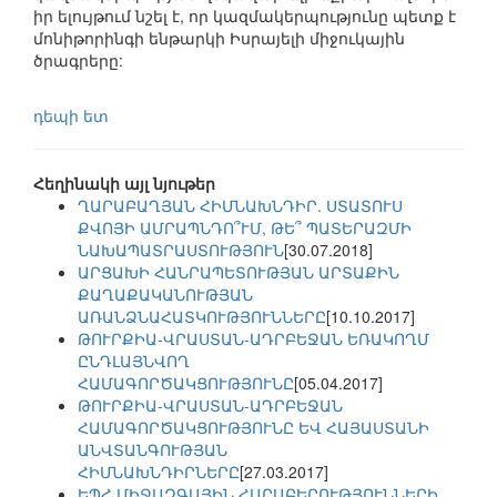
իր ելույթում նշել է, որ կազմակերպությունը պետք է
մոնիթորինգի ենթարկի Իսրայելի միջուկային
ծրագրերը:
դեպի ետ
Հեղինակի այլ նյութեր
ՂԱՐԱԲԱՂՅԱՆ ՀԻՄՆԱԽՆԴԻՐ. ՍՏԱՏՈՒՍ
ՔՎՈՅԻ ԱՄՐԱՊՆԴՈ՞ՒՄ, ԹԵ՞ ՊԱՏԵՐԱԶՄԻ
ՆԱԽԱՊԱՏՐԱՍՏՈՒԹՅՈՒՆ
[30.07.2018]
ԱՐՑԱԽԻ ՀԱՆՐԱՊԵՏՈՒԹՅԱՆ ԱՐՏԱՔԻՆ
ՔԱՂԱՔԱԿԱՆՈՒԹՅԱՆ
ԱՌԱՆՁՆԱՀԱՏԿՈՒԹՅՈՒՆՆԵՐԸ
[10.10.2017]
ԹՈՒՐՔԻԱ-ՎՐԱՍՏԱՆ-ԱԴՐԲԵՋԱՆ ԵՌԱԿՈՂՄ
ԸՆԴԼԱՅՆՎՈՂ
ՀԱՄԱԳՈՐԾԱԿՑՈՒԹՅՈՒՆԸ
[05.04.2017]
ԹՈՒՐՔԻԱ-ՎՐԱՍՏԱՆ-ԱԴՐԲԵՋԱՆ
ՀԱՄԱԳՈՐԾԱԿՑՈՒԹՅՈՒՆԸ ԵՎ ՀԱՅԱՍՏԱՆԻ
ԱՆՎՏԱՆԳՈՒԹՅԱՆ
ՀԻՄՆԱԽՆԴԻՐՆԵՐԸ
[27.03.2017]
ԵՊՀ ՄԻՋԱԶԳԱՅԻՆ ՀԱՐԱԲԵՐՈՒԹՅՈՒՆՆԵՐԻ