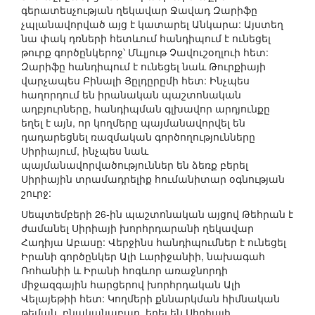
գերատեսչության ղեկավար Ջավադ Զարիֆը
չպլանավորված այց է կատարել Անկարա: Այստեղ
նա փակ դռների հետևում հանդիպում է ունեցել
թուրք գործընկերոջ՝ Մևլյութ Չավուշօղլուի հետ:
Զարիֆը հանդիպում է ունեցել նաև Թուրքիայի
վարչապես Բինալի Յըլդըրըմի հետ: Ինչպես
հաղորդում են իրանական պաշտոնական
աղբյուրները, հանդիպման գլխավոր արդյունքը
եղել է այն, որ կողմերը պայմանավորվել են
դադարեցնել ռազմական գործողությունները
Սիրիայում, ինչպես նաև
պայմանավորվածություններ են ձեռք բերել
Սիրիային տրամադրելիք հումանիտար օգնության
շուրջ:
Սեպտեմբերի 26-ին պաշտոնական այցով Թեհրան է
ժամանել Սիրիայի խորհրդարանի ղեկավար
Հադիյա Աբասը: Վերջինս հանդիպումներ է ունեցել
Իրանի գործընկեր Ալի Լարիջանիի, նախագահ
Ռոհանիի և Իրանի հոգևոր առաջնորդի
միջազգային հարցերով խորհրդական Ալի
Վելայեթիի հետ: Կողմերի քննարկման հիմնական
թեման, բնականաբար, եղել են Սիրիայի