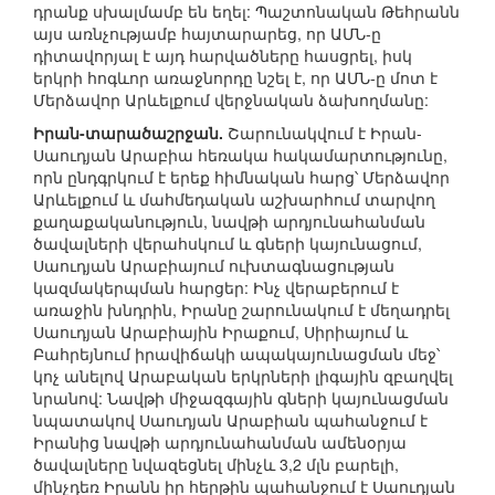
դրանք սխալմամբ են եղել: Պաշտոնական Թեհրանն
այս առնչությամբ հայտարարեց, որ ԱՄՆ-ը
դիտավորյալ է այդ հարվածները հասցրել, իսկ
երկրի հոգևոր առաջնորդը նշել է, որ ԱՄՆ-ը մոտ է
Մերձավոր Արևելքում վերջնական ձախողմանը:
Իրան-տարածաշրջան.
Շարունակվում է Իրան-
Սաուդյան Արաբիա հեռակա հակամարտությունը,
որն ընդգրկում է երեք հիմնական հարց՝ Մերձավոր
Արևելքում և մահմեդական աշխարհում տարվող
քաղաքականություն, նավթի արդյունահանման
ծավալների վերահսկում և գների կայունացում,
Սաուդյան Արաբիայում ուխտագնացության
կազմակերպման հարցեր: Ինչ վերաբերում է
առաջին խնդրին, Իրանը շարունակում է մեղադրել
Սաուդյան Արաբիային Իրաքում, Սիրիայում և
Բահրեյնում իրավիճակի ապակայունացման մեջ՝
կոչ անելով Արաբական երկրների լիգային զբաղվել
նրանով: Նավթի միջազգային գների կայունացման
նպատակով Սաուդյան Արաբիան պահանջում է
Իրանից նավթի արդյունահանման ամենօրյա
ծավալները նվազեցնել մինչև 3,2 մլն բարելի,
մինչդեռ Իրանն իր հերթին պահանջում է Սաուդյան