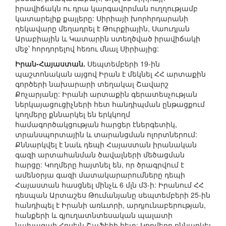
իրավիճակն ու դրա կարգավորման ուղղությամբ
կատարելիք քայլերը: Սիրիայի խորհրդարանի
ղեկավարը մեղադրել է Թուրքիային, Սաուդյան
Արաբիային և Կատարին ստեղծված իրավիճակի
մեջ՝ հորդորելով հեռու մնալ Սիրիայից:
Իրան-Հայաստան.
Սեպտեմբերի 19-ին
պաշտոնական այցով Իրան է մեկնել ՀՀ արտաքին
գործերի նախարարի տեղակալ Շավարշ
Քոչարյանը: Իրանի արտաքին գերատեսչության
ներկայացուցիչների հետ հանդիպման ընթացքում
կողմերը քննարկել են երկկողմ
համագործակցության հարցեր էներգետիկ,
տրանսպորտային և տարանցման ոլորտներում:
Քննարկվել է նաև դեպի Հայաստան իրանական
գազի արտահանման ծավալների մեծացման
հարցը: Կողմերը հայտնել են, որ ծրագրվում է
ամենօրյա գազի մատակարարումները դեպի
Հայաստան հասցնել մինչև 6 մլն մ3-ի: Իրանում ՀՀ
դեսպան Արտաշես Թումանյանը սեպտեմբերի 25-ին
հանդիպել է Իրանի առևտրի, արդյունաբերության,
հանքերի և գյուղատնտեսական պալատի
նախագահ Հոսեյն Շաֆեիի հետ: Կողմերը քննարկել