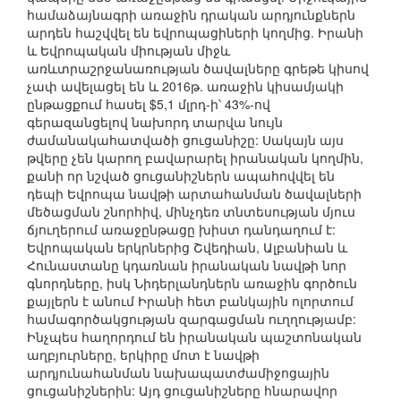
համաձայնագրի առաջին դրական արդյունքներն
արդեն հաշվվել են եվրոպացիների կողմից. Իրանի
և Եվրոպական միության միջև
առևտրաշրջանառության ծավալները գրեթե կիսով
չափ ավելացել են և 2016թ. առաջին կիսամյակի
ընթացքում հասել $5,1 մլրդ-ի՝ 43%-ով
գերազանցելով նախորդ տարվա նույն
ժամանակահատվածի ցուցանիշը: Սակայն այս
թվերը չեն կարող բավարարել իրանական կողմին,
քանի որ նշված ցուցանիշներն ապահովվել են
դեպի Եվրոպա նավթի արտահանման ծավալների
մեծացման շնորհիվ, մինչդեռ տնտեսության մյուս
ճյուղերում առաջընթացը խիստ դանդաղում է:
Եվրոպական երկրներից Շվեդիան, Ալբանիան և
Հունաստանը կդառնան իրանական նավթի նոր
գնորդները, իսկ Նիդերլանդներն առաջին գործուն
քայլերն է անում Իրանի հետ բանկային ոլորտում
համագործակցության զարգացման ուղղությամբ:
Ինչպես հաղորդում են իրանական պաշտոնական
աղբյուրները, երկիրը մոտ է նավթի
արդյունահանման նախապատժամիջոցային
ցուցանիշներին: Այդ ցուցանիշները հնարավոր