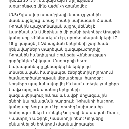
դեռևս 2013թ., սակայն այս ուղղությամբ
առաջընթաց մինչ այժմ չի գրանցվել:
ՄԱԿ Գլխավոր ասամբլեայի նստաշրջանին
մասնակցելուց առաջ Իրանի նախագահ Հասան
Ռոհանին պաշտոնական այցով մեկնել է
Լատինական Ամերիկայի մի քանի երկրներ: Առաջին
կանգառը Վենեսուելան էր, որտեղ սեպտեմբերի 17-
18-ը կայացել է Չմիացման երկրների շարժման
ղեկավարների տարեկան գագաթաժողովը:
Ռոհանին հանդիպում է ունեցել Վենեսուելայի
գործընկեր Նիկոլաս Մադուրոյի հետ:
Նախագահները քննարկել են երկկողմ
տնտեսական, հատկապես էներգետիկ ոլորտում
համագործակցության վերաբերյալ հարցեր:
Կողմերը պայմանավորվել են համատեղել ջանքերը
Նավթ արդյունահանող երկրների
կազմակերպությունում և նավթի միջազգային
գների կայունացման հարցում: Ռոհանիի հաջորդ
կանգառը Կուբայում էր, որտեղ նախագահը
հանդիպումներ է ունեցել Կուբայի նախագահ Ռաուլ
Կաստրոյի և Ֆիդել Կաստրոյի հետ: Կողմերը
քննարկել են երկկողմ (մասնավորապես