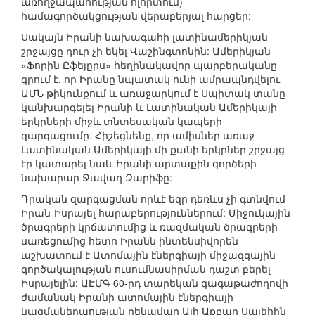
առողջապահության ոլորտում)
համագործակցության վերաբերյալ հարցեր:
Սակայն Իրանի նախագահի լատինամերիկյան
շրջայցը դուր չի եկել Վաշինգտոնին: Ամերիկյան
«Ֆորին Ըֆեյըրս» հեղինակավոր պարբերականը
գրում է, որ Իրանը նպատակ ունի ամրապնդվելու
ԱՄՆ թիկունքում և առաջարկում է Սպիտակ տանը
կանխարգելել Իրանի և Լատինական Ամերիկայի
երկրների միջև տնտեսական կապերի
զարգացումը: Հիշեցնենք, որ ամիսներ առաջ
Լատինական Ամերիկայի մի քանի երկրներ շրջայց
էր կատարել նաև Իրանի արտաքին գործերի
նախարար Ջավադ Զարիֆը:
Դրական զարգացման որևէ եզր դեռևս չի գտնվում
Իրան-Իսրայել հարաբերություններում: Միջուկային
ծրագրերի կրճատումից և ռազմական ծրագրերի
սառեցումից հետո Իրանն ինտենսիվորեն
աշխատում է Ատոմային էներգիայի միջազգային
գործակալության ուսումնասիրման դաշտ բերել
Իսրայելին: ԱԷՄԳ 60-րդ տարեկան գագաթաժողովի
ժամանակ Իրանի ատոմային էներգիայի
կազմակերպության ղեկավար Ալի Աքբար Սալեհին