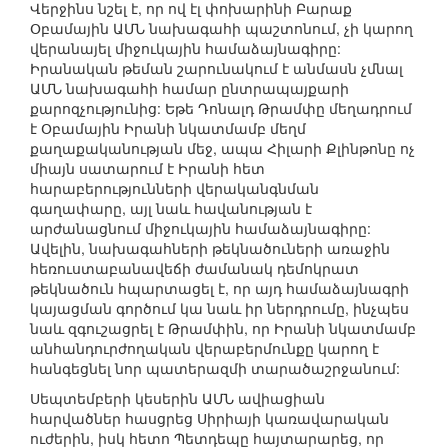
Վերջինս նշել է, որ ով էլ փոխարինի Բարաք
Օբամային ԱՄՆ նախագահի պաշտոնում, չի կարող
վերանայել միջուկային համաձայնագիրը:
Իրանական թեման շարունակում է անմասն չմնալ
ԱՄՆ նախագահի համար ընտրապայքարի
քարոզչությունից: Եթե Դոնալդ Թրամփը մեղադրում
է Օբամային Իրանի նկատմամբ մեղմ
քաղաքականության մեջ, ապա Հիլարի Քլինթոնը ոչ
միայն սատարում է Իրանի հետ
հարաբերությունների վերականգնման
գաղափարը, այլ նաև հավանության է
արժանացնում միջուկային համաձայնագիրը:
Ավելին, նախագահների թեկնածուների առաջին
հեռուստաբանավեճի ժամանակ դեմոկրատ
թեկնածուն հպարտացել է, որ այդ համաձայնագրի
կայացման գործում կա նաև իր ներդրումը, ինչպես
նաև զգուշացրել է Թրամփին, որ Իրանի նկատմամբ
անհանդուրժողական վերաբերմունքը կարող է
հանգեցնել նոր պատերազմի տարածաշրջանում:
Սեպտեմբերի կեսերին ԱՄՆ ավիացիան
հարվածներ հասցրեց Սիրիայի կառավարական
ուժերին, իսկ հետո Պետդեպը հայտարարեց, որ