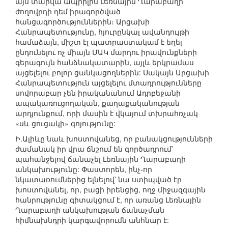
այս տարվա ապրիլին Լեռնային Ղարաբաղի
ժողովրդի դեմ իրագործված
հանցագործություններին։ Արցախի
Հանրապետությունը, հյուրընկալ ավանդույթի
համաձայն, միշտ էլ պատրաստակամ է եղել
ընդունելու ոչ միայն ՄԱԿ մարդու իրավունքների
գերագույն հանձնակատարին, այլև երկրամաս
այցելելու բոլոր ցանկացողներին: Սակայն Արցախի
Հանրապետություն այցելելու մտադրությունները
սովորաբար չեն իրականանում Ադրբեջանի
ապակառուցողական, քաղաքականության
արդյունքում, որի մասին է վկայում տխրահռչակ
«սև ցուցակի» գոյությունը:
Ի.Ալիևը նաև խոստովանեց, որ բանակցությունների
ժամանակ իր վրա ճնշում են գործադրում՝
պահանջելով ճանաչել Լեռնային Ղարաբաղի
անկախությունը: Փաստորեն, ինչ-որ
նկատառումներից ելնելով՝ նա ստիպված էր
խոստովանել, որ, բացի իրենցից, ողջ միջազգային
հանրությունը գիտակցում է, որ առանց Լեռնային
Ղարաբաղի անկախության ճանաչման
հիմնախնդրի կարգավորումն անհնար է: