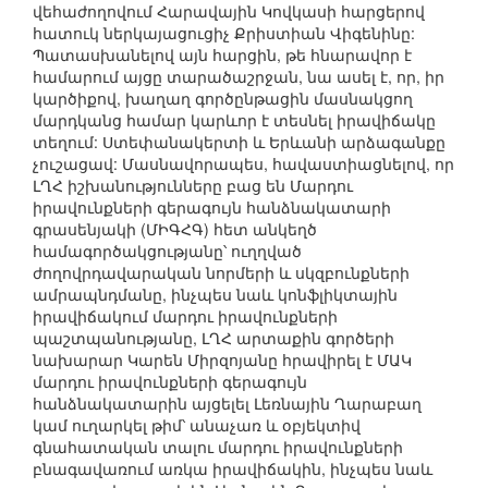
վեհաժողովում Հարավային Կովկասի հարցերով
հատուկ ներկայացուցիչ Քրիստիան Վիգենինը:
Պատասխանելով այն հարցին, թե հնարավոր է
համարում այցը տարածաշրջան, նա ասել է, որ, իր
կարծիքով, խաղաղ գործընթացին մասնակցող
մարդկանց համար կարևոր է տեսնել իրավիճակը
տեղում: Ստեփանակերտի և Երևանի արձագանքը
չուշացավ: Մասնավորապես, հավաստիացնելով, որ
ԼՂՀ իշխանությունները բաց են Մարդու
իրավունքների գերագույն հանձնակատարի
գրասենյակի (ՄԻԳՀԳ) հետ անկեղծ
համագործակցությանը՝ ուղղված
ժողովրդավարական նորմերի և սկզբունքների
ամրապնդմանը, ինչպես նաև կոնֆլիկտային
իրավիճակում մարդու իրավունքների
պաշտպանությանը, ԼՂՀ արտաքին գործերի
նախարար Կարեն Միրզոյանը հրավիրել է ՄԱԿ
մարդու իրավունքների գերագույն
հանձնակատարին այցելել Լեռնային Ղարաբաղ
կամ ուղարկել թիմ՝ անաչառ և օբյեկտիվ
գնահատական տալու մարդու իրավունքների
բնագավառում առկա իրավիճակին, ինչպես նաև