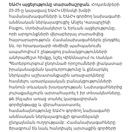
ԵԱՀԿ այցելությունը տարածաշրջան.
Հոկտեմբերի
23-25-ը կայացավ ԵԱՀԿ Մինսկի խմբի
համանախագահների և ԵԱՀԿ գործող նախագահի
անձնական ներկայացուցիչ Անջեյ Կասպրչիկի
Բաքու, Ստեփանակերտ և Երևան այցելությունը,
որի արդյունքների վերաբերյալ տարածվեց
հայտարարություն: Համանախագահներն ընդգծել
են, որ հրադադարի ռեժիմի պահպանումն
ապահովում է ընթացող բանակցությունների
անհրաժեշտ հիմքը, նշել Վիեննայում ու Սանկտ
Պետերբուրգում ընդունած որոշումների լիակատար
իրականացման կարևորությունը և քննարկել
ներկայիս աշխատանքային առաջարկները`
հասնելու առարկայական բանակցությունների
հանուն տևական խաղաղության: Նախագահներից
յուրաքանչյուրն արտահայտել է իր տեսակետները,
թե ինչպես առաջ տանել կարգավորման
գործընթացը և վերահաստատել
համաձայնությունը ԵԱՀԿ գործող նախագահի
անձնական ներկայացուցչի գրասենյակի
ընդլայնման ուղղությամբ: Համանախագահները
ծրագրում են նաև հանդիպել արտաքին գործերի