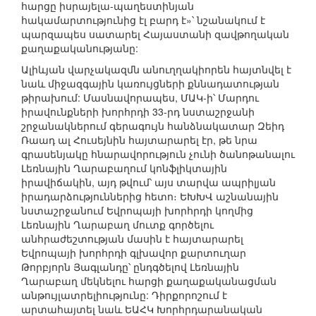
հարցը իսրայելա-պաղեստինյան
հակամարտությունից էլ բարդ է»՝ նշանակում է
պարզապես սատարել Հայաստանի զավթողական
քաղաքականությանը:
Ալիևյան վարչակազմն անուղղակիորեն հայտնվել է
նաև միջազգային կառույցների քննադատության
թիրախում: Մասնավորապես, ՄԱԿ-ի՝ Մարդու
իրավունքների խորհրդի 33-րդ նստաշրջանի
շրջանակներում գերագույն հանձնակատար Զեիդ
Ռաադ ալ Հուսեյնին հայտարարել էր, թե նրա
գրասենյակը հնարավորություն չունի ծանոթանալու
Լեռնային Ղարաբաղում կոնֆլիկտային
իրավիճակին, այդ թվում՝ այս տարվա ապրիլյան
իրադարձություններից հետո։ ԵԽԽՎ աշնանային
նստաշրջանում Եվրոպայի խորհրդի կողմից
Լեռնային Ղարաբաղ մուտք գործելու
անհրաժեշտության մասին է հայտարարել
Եվրոպայի խորհրդի գլխավոր քարտուղար
Թորբյորն Յագլանդը՝ ընդգծելով Լեռնային
Ղարաբաղ մեկնելու հարցի քաղաքականացման
անթույլատրելիությունը: Դիրքորոշում է
արտահայտել նաև ԵԱՀԿ Խորհրդարանական