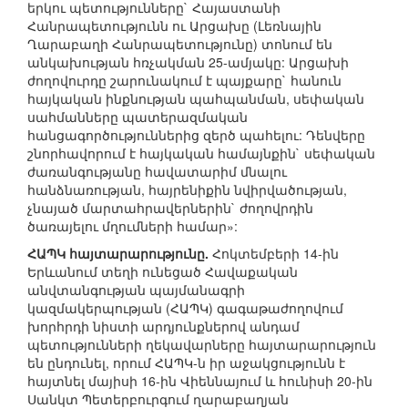
երկու պետությունները` Հայաստանի
Հանրապետությունն ու Արցախը (Լեռնային
Ղարաբաղի Հանրապետությունը) տոնում են
անկախության հռչակման 25-ամյակը: Արցախի
ժողովուրդը շարունակում է պայքարը` հանուն
հայկական ինքնության պահպանման, սեփական
սահմանները պատերազմական
հանցագործություններից զերծ պահելու: Դենվերը
շնորհավորում է հայկական համայնքին` սեփական
ժառանգությանը հավատարիմ մնալու
հանձնառության, հայրենիքին նվիրվածության,
չնայած մարտահրավերներին` ժողովրդին
ծառայելու մղումների համար»:
ՀԱՊԿ հայտարարությունը.
Հոկտեմբերի 14-ին
Երևանում տեղի ունեցած Հավաքական
անվտանգության պայմանագրի
կազմակերպության (ՀԱՊԿ) գագաթաժողովում
խորհրդի նիստի արդյունքներով անդամ
պետությունների ղեկավարները հայտարարություն
են ընդունել, որում ՀԱՊԿ-ն իր աջակցությունն է
հայտնել մայիսի 16-ին Վիեննայում և հունիսի 20-ին
Սանկտ Պետերբուրգում ղարաբաղյան