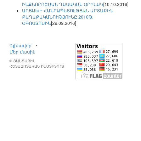
ԻՆՔՆՈՐՈՇՄԱՆ ԴԱՍԱԿԱՆ ՕՐԻՆԱԿ
[10.10.2016]
ԱՐՑԱԽԻ ՀԱՆՐԱՊԵՏՈՒԹՅԱՆ ԱՐՏԱՔԻՆ
ՔԱՂԱՔԱԿԱՆՈՒԹՅՈՒՆԸ 2016Թ.
ՕԳՈՍՏՈՍԻՆ
[29.09.2016]
Գլխավոր
⋅
Մեր մասին
© ՑԱՆՑԱՅԻՆ
ՀԵՏԱԶՈՏԱԿԱՆ ԻՆՍՏԻՏՈՒՏ