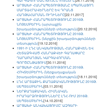
ԿԱՐԳԱՎՈՐՄԱՆ ԽՈՉԸՆԴՈՏՆԵՐԸ
[26.11.2018]
ԱՐՑԱԽԻ ՀԱՆՐԱՊԵՏՈՒԹՅԱՆԸ ՍՊԱՌՆԱՑՈՂ
ՄԱՐՏԱՀՐԱՎԵՐՆԵՐԸ ԵՎ ԴՐԱՆՑ
ՀԱՂԹԱՀԱՐՄԱՆ ՈՒՂԻՆԵՐԸ
[22.11.2017]
ԱՐՑԱԽԻ ՀԱՆՐԱՊԵՏՈՒԹՅՈՒՆԸ 2016Թ.
ՆՈՅԵՄԲԵՐԻՆ (արտաքին
իրադարձությունների տեսություն)
[20.12.2016]
ԱՐՑԱԽԻ ՀԱՆՐԱՊԵՏՈՒԹՅՈՒՆԸ 2016Թ.
ՆՈՅԵՄԲԵՐԻՆ (ներքին իրադարձությունների
տեսություն)
[19.12.2016]
1991-Ի ԼՂՀ ԱՆԿԱԽՈՒԹՅԱՆ ՀԱՆՐԱՔՎԵՆ ԵՎ
ՀԵՏԱՁԳՎԱԾ ՀԱՆՐԱՔՎԵԻ ԳԱՂԱՓԱՐԸ
ՂԱՐԱԲԱՂՅԱՆ ԿԱՐԳԱՎՈՐՄԱՆ
ԳՈՐԾԸՆԹԱՑՈՒՄ
[30.11.2016]
ԱՐՑԱԽԻ ՀԱՆՐԱՊԵՏՈՒԹՅՈՒՆԸ 2016Թ.
ՀՈԿՏԵՄԲԵՐԻՆ (ներքաղաքական
իրադարձությունների տեսություն)
[18.11.2016]
ԼՂՀ ԱՐՏԱՔԻՆ ՔԱՂԱՔԱԿԱՆՈՒԹՅՈՒՆԸ 2016Թ.
ՍԵՊՏԵՄԲԵՐԻՆ
[03.11.2016]
ՆԵՐՔԱՂԱՔԱԿԱՆ ՀԻՄՆԱԿԱՆ
ԻՐԱԴԱՐՁՈՒԹՅՈՒՆՆԵՐԸ ԼՂՀ-ՈՒՄ 2016Թ.
ՍԵՊՏԵՄԲԵՐԻՆ
[14.10.2016]
ԱՐՑԱԽԻ ԱՆԿԱԽԱՑՈՒՄԸ՝ ԱԶԳԵՐԻ