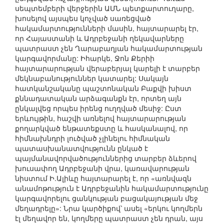
սեպտեմբերի վերջերին ԱՄՆ պետքարտուղարը,
խոսելով այսպես կոչված սառեցված
հակամարտությունների մասին, հայտարարել էր,
որ Հայաստանի և Ադրբեջանի ղեկավարները
պատրաստ չեն Ղարաբաղյան հակամարտության
կարգավորմանը: Իհարկե, Ջոն Քերիի
հայտարարության վերաբերյալ կարելի է տարբեր
մեկնաբանություններ կատարել: Սակայն
հատկանշականը պաշտոնական Բաքվի խիստ
քննադատական արձագանքն էր, որտեղ այն
ընկալվեց որպես իրենց ուղղված մեսիջ: Ըստ
երևույթին, հաշվի առնելով հայտարարության
քողարկված ենթատեքստը և հասկանալով, որ
հիմնախնդրի լուծված չլինելու հիմնական
պատասխանատվությունն ընկած է
պայմանավորվածություններից տարբեր ձևերով
խուսափող Ադրբեջանի վրա, կառավարության
նիստում Ի.Ալիևը հայտարարել է, որ «առնվազն
անամոթություն է Ադրբեջանին հակամարտությունը
կարգավորելու ցանկության բացակայության մեջ
մեղադրելը»: Նրա կարծիքով՝ ասել «երկու կողմերն
էլ մեղավոր են, կողմերը պատրաստ չեն դրան, այս