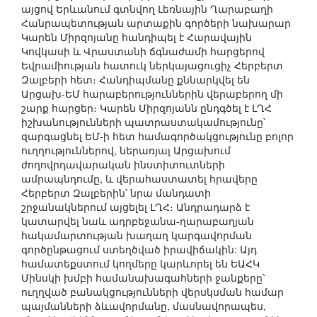
այցով Երևանում գտնվող Լեռնային Ղարաբաղի
Հանրապետության արտաքին գործերի նախարար
Կարեն Միրզոյանը հանդիպել է Հարավային
Կովկասի և Վրաստանի ճգնաժամի հարցերով
Եվրամիության հատուկ ներկայացուցիչ Հերբերտ
Զալբերի հետ։ Հանդիպմանը քննարկվել են
Արցախ-ԵՄ հարաբերություններին վերաբերող մի
շարք հարցեր։ Կարեն Միրզոյանն ընդգծել է ԼՂՀ
իշխանությունների պատրաստակամությունը՝
զարգացնել ԵՄ-ի հետ համագործակցությունը բոլոր
ուղղություններով, ներառյալ Արցախում
ժողովրդավարական ինստիտուտների
ամրապնդումը, և վերահաստատել հրավերը
Հերբերտ Զալբերին՝ նրա մանդատի
շրջանակներում այցելել ԼՂՀ։ Անդրադարձ է
կատարվել նաև ադրբեջանա-ղարաբաղյան
հակամարտության խաղաղ կարգավորման
գործընթացում ստեղծված իրավիճակին: Այդ
համատեքստում կողմերը կարևորել են ԵԱՀԿ
Մինսկի խմբի համանախագահների ջանքերը՝
ուղղված բանակցությունների վերսկսման համար
պայմանների ձևավորմանը, մասնավորապես,