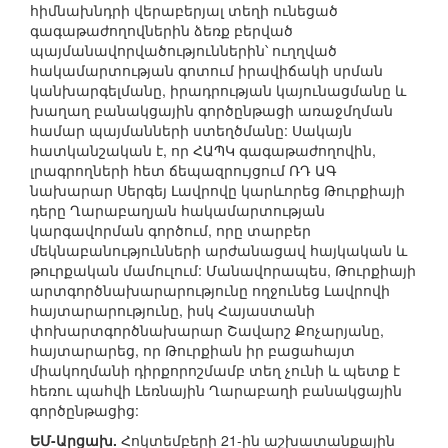
հիմնախնդրի վերաբերյալ տեղի ունեցած
գագաթաժողովներին ձեռք բերված
պայմանավորվածություններին՝ ուղղված
հակամարտության գոտում իրավիճակի սրման
կանխարգելմանը, իրադրության կայունացմանը և
խաղաղ բանակցային գործընթացի առաջմղման
համար պայմանների ստեղծմանը: Սակայն
հատկանշական է, որ ՀԱՊԿ գագաթաժողովին,
լրագրողների հետ ճեպազրույցում ՌԴ ԱԳ
նախարար Սերգեյ Լավրովը կարևորեց Թուրքիայի
դերը Ղարաբաղյան հակամարտության
կարգավորման գործում, որը տարբեր
մեկնաբանությունների արժանացավ հայկական և
թուրքական մամուլում: Մանավորապես, Թուրքիայի
արտգործնախարարությունը ողջունեց Լավրովի
հայտարարությունը, իսկ Հայաստանի
փոխարտգործնախարար Շավարշ Քոչարյանը,
հայտարարեց, որ Թուրքիան իր բացահայտ
միակողմանի դիրքորոշմամբ տեղ չունի և պետք է
հեռու պահվի Լեռնային Ղարաբաղի բանակցային
գործընթացից:
ԵՄ-Արցախ.
Հոկտեմբերի 21-ին աշխատանքային