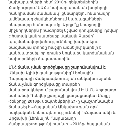
նախարարների հետ՝ 2016թ. դեկտեմբերին
Համբուրգում ԵԱՀԿ նախարարական խորհրդի
հանդիպման ժամանակ` քննարկելու հնարավոր
ամենավաղ ժամկետներում նախագահների
հնարավոր հանդիպումը: Արդյո՞ք կհաջողվի
միջնորդներին իրագործել նշված դրույթները՝ դժվար
է հստակ կանխատեսել: Սակայն Բաքվի՝
պայմանավորվածությունները խախտելու
բազմամյա փորձը հաշվի առնելով՝ կարելի է
կանխատեսել, որ դրանք նույնպես կարժանանան
նախորդների ճակատագրին:
ԼՂՀ ճանաչման գործընթացը շարունակվում է.
Անկախ Ալիևի ցանկությունից՝ Լեռնային
Ղարաբաղի Հանրապետության անկախությանն
ճանաչման գործընթացը տարբեր
մակարդակներում շարունակվում է: ԱՄՆ Կոլորադո
նահանգի Դենվեր քաղաքի քաղաքապետ Մայքլ
Հենքոքը 2016թ. սեպտեմբերի 21-ը պաշտոնապես
ճանաչել է «Հայկական Անկախության օր»՝
հայկական երկու պետությունների` Հայաստանի և
Արցախի (Լեռնային Ղարաբաղի
Հանրապետություն) համար. «2016թ. հայկական