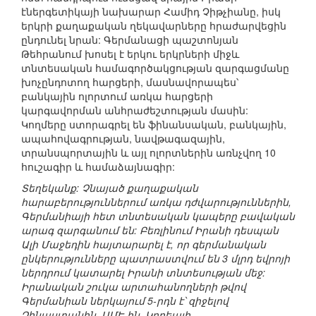
էներգետիկայի նախարար Համիդ Չիթչիանը, իսկ
երկրի քաղաքական ղեկավարները հրաժարվեցին
ընդունել նրան: Գերմանացի պաշտոնյան
Թեհրանում խոսել է երկու երկրների միջև
տնտեսական համագործակցության զարգացմանը
խոչընդոտող հարցերի, մասնավորապես՝
բանկային ոլորտում առկա հարցերի
կարգավորման անհրաժեշտության մասին:
Կողմերը ստորագրել են ֆինանսական, բանկային,
ապահովագրության, նավթագազային,
տրանսպորտային և այլ ոլորտներին առնչվող 10
հուշագիր և համաձայնագիր:
Տեղեկանք: Չնայած քաղաքական
հարաբերություններում առկա դժվարություններին,
Գերմանիայի հետ տնտեսական կապերը բավական
արագ զարգանում են: Բեռլինում Իրանի դեսպան
Ալի Մաջեդին հայտարարել է, որ գերմանական
ընկերությունները պատրաստվում են 3 մլրդ եվրոյի
ներդրում կատարել Իրանի տնտեսության մեջ:
Իրանական շուկա արտահանողների թվով
Գերմանիան ներկայում 5-րդն է՝ զիջելով
Չինաստանին, ԱՄԷ-ին, Կորեայի