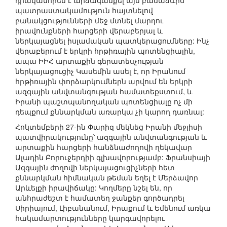
դրականորեն է արձագանքել այս բանաձևին՝
պատրաստակամություն հայտնելով
բանակցությունների մեջ մտնել մարդու
իրավունքների հարցերի վերաբերյալ և
ներկայացնել իսլամական պատկերացումները: Ինչ
վերաբերում է երկրի հրթիռային պոտենցիալին,
ապա ԻԻՀ արտաքին գերատեսչության
ներկայացուցիչ Կասեմին ասել է, որ Իրանում
հրթիռային փորձարկումներն արվում են երկրի
ազգային անվտանգության համատեքստում, և
Իրանի պաշտպանողական պոտենցիալը ոչ մի
դեպքում քննարկման առարկա չի կարող դառնալ:
Հոկտեմբերի 27-ին Փարիզ մեկնեց Իրանի մեջլիսի
պատվիրակությունը՝ ազգային անվտանգության և
արտաքին հարցերի հանձնաժողովի ղեկավար
Ալադին Բորուջերդիի գլխավորությամբ: Ֆրանսիայի
Ազգային ժողովի ներկայացուցիչների հետ
քննարկման հիմնական թեման եղել է Մերձավոր
Արևելքի իրավիճակը: Կողմերը նշել են, որ
անհրաժեշտ է համատեղ ջանքեր գործադրել
Սիրիայում, Լիբանանում, Իրաքում և Եմենում առկա
հակամարտությունները կարգավորելու