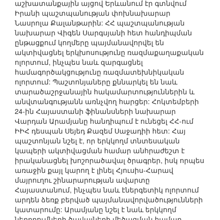
աշխատանքային այցով Երևանում էր գտնվում
Իրանի պաշտպանության փոխնախարար
Նասրոլա Քալանթարին: ՀՀ պաշտպանության
նախարար Վիգեն Սարգսյանի հետ հանդիպման
ընթացքում կողմերը պայմանավորվել են
ակտիվացնել երկխոսությունը ռազմաքաղաքական
ոլորտում, ինչպես նաև զարգացնել
համագործակցությունը ռազմատեխնիկական
ոլորտում: Պաշտոնյաները քննարկել են նաև
տարածաշրջանային հակամարտություններին և
անվտանգությանն առնչվող հարցեր: Հոկտեմբերի
24-ին Հայաստանի ֆինանսների նախարար
Վարդան Արամյանը հանդիպում է ունեցել ՀՀ-ում
ԻԻՀ դեսպան Սեյեդ Քազեմ Սաջադիի հետ: Հայ
պաշտոնյան նշել է, որ երկկողմ տնտեսական
կապերի ակտիվացման համար անհրաժեշտ է
իրականացնել խոշորածավալ ծրագրեր, իսկ որպես
առաջին քայլ կարող է լինել Հյուսիս-Հարավ
մայրուղու շինարարության ավարտը
Հայաստանում, ինչպես նաև էներգետիկ ոլորտում
արդեն ձեռք բերված պայմանավորվածությունների
կատարումը: Արամյանը նշել է նաև երկկողմ
ներդրումների ծավալների մեծացման համար