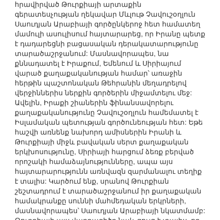
հրավիրված Թուրքիայի արտաքին
գերատեսչության ղեկավար Մևլութ Չավուշօղլուն
Սաուդյան Արաբիայի գործընկերոջ հետ համատեղ
մամուլի ասուլիսում հայտարարեց, որ Իրանը պետք
է դադարեցնի բացասական դերակատարությունը
տարածաշրջանում: Մասնավորապես, նա
քննադատել է Իրաքում, Եմենում և Սիրիայում
վարած քաղաքականության համար՝ առաջին
հերթին պաշտոնական Թեհրանին մեղադրելով
վերջիններիս ներքին գործերին միջամտելու մեջ:
Ավելին, Իրաքի շիաներին ֆինանսավորելու
քաղաքականությունը Չավուշօղլուն համեմատել է
Իսլամական պետության գործունեության հետ: Եթե
հաշվի առնենք նախորդ ամիսներին Իրանի և
Թուրքիայի միջև բավական սերտ քաղաքական
երկխոսությունը, Սիրիայի հարցում ձեռք բերված
որոշակի համաձայնությունները, ապա այս
հայտարարությունն առնվազն զարմանալու տեղիք
է տալիս: Կարծում ենք, սրանով Թուրքիան
շեշտադրում է տարածաշրջանում իր քաղաքական
համակրանքը սուննի մահմեդական երկրների,
մասնավորապես՝ Սաուդյան Արաբիայի նկատմամբ: