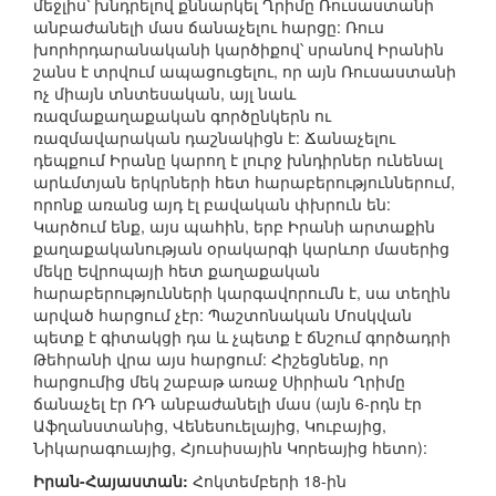
մեջլիս՝ խնդրելով քննարկել Ղրիմը Ռուսաստանի
անբաժանելի մաս ճանաչելու հարցը: Ռուս
խորհրդարանականի կարծիքով՝ սրանով Իրանին
շանս է տրվում ապացուցելու, որ այն Ռուսաստանի
ոչ միայն տնտեսական, այլ նաև
ռազմաքաղաքական գործընկերն ու
ռազմավարական դաշնակիցն է: Ճանաչելու
դեպքում Իրանը կարող է լուրջ խնդիրներ ունենալ
արևմտյան երկրների հետ հարաբերություններում,
որոնք առանց այդ էլ բավական փխրուն են:
Կարծում ենք, այս պահին, երբ Իրանի արտաքին
քաղաքականության օրակարգի կարևոր մասերից
մեկը Եվրոպայի հետ քաղաքական
հարաբերությունների կարգավորումն է, սա տեղին
արված հարցում չէր: Պաշտոնական Մոսկվան
պետք է գիտակցի դա և չպետք է ճնշում գործադրի
Թեհրանի վրա այս հարցում: Հիշեցնենք, որ
հարցումից մեկ շաբաթ առաջ Սիրիան Ղրիմը
ճանաչել էր ՌԴ անբաժանելի մաս (այն 6-րդն էր
Աֆղանստանից, Վենեսուելայից, Կուբայից,
Նիկարագուայից, Հյուսիսային Կորեայից հետո):
Իրան-Հայաստան:
Հոկտեմբերի 18-ին