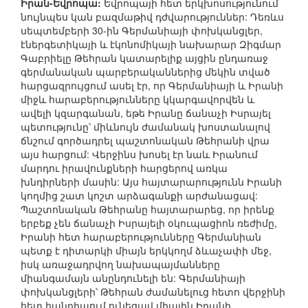
Իրան-Եվրոպա:
Եվրոպայի հետ երկխոսությունում
նույնպես կան բազմաթիվ դժվարություններ: Դեռևս
սեպտեմբերի 30-ին Գերմանիայի փոխկանցլեր,
էներգետիկայի և էկոնոմիկայի նախարար Զիգմար
Գաբրիելը Թեհրան կատարելիք այցին ընդառաջ
գերմանական պարբերականներից մեկին տված
հարցազրույցում ասել էր, որ Գերմանիայի և Իրանի
միջև հարաբերությունները կկարգավորվեն և
ավելի կզարգանան, եթե Իրանը ճանաչի Իսրայել
պետությունը՝ միևնույն ժամանակ խոստանալով
ճնշում գործադրել պաշտոնական Թեհրանի վրա
այս հարցում: Վերջինս խոսել էր նաև Իրանում
մարդու իրավունքների հարցերով առկա
խնդիրների մասին: Այս հայտարարությունն Իրանի
կողմից շատ կոշտ արձագանքի արժանացավ:
Պաշտոնական Թեհրանը հայտարարեց, որ իրենք
երբեք չեն ճանաչի Իսրայելի օկուպացիոն ռեժիմը,
Իրանի հետ հարաբերությունները Գերմանիան
պետք է դիտարկի միայն երկկողմ ձևաչափի մեջ,
իսկ առաջադրվող նախապայմանները
միանգամայն անընդունելի են: Գերմանիայի
փոխկանցլերի՝ Թեհրան ժամանելուց հետո վերջինի
հետ հանդիպում ունեցավ միային Իրանի