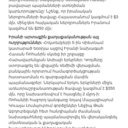
բավարար պայմանների ստեղծման
կարևորությունը: Նշենք, որ իրանական
ներդրումների ծավալը Հայաստանում կազմում է $3
մլն, մինչդեռ հայկական ներդրումներն Իրանում
կազմում են $250 մլն:
Իրանի արտաքին քաղաքականության այլ
ուղղություններ:
Հոկտեմբերի 5-ին Վիետնամ
կատարած եռօրյա այցով Իրանի նախագահ
Հասան Ռոհանին սկսեց իր շրջայցը
Հարավարևելյան Ասիայի երկրներ: Կողմերը
ստորագրել են վիզային ռեժիմի վերացման,
բանկային ոլորտում համագործակցության
հաստատման ու զարգացման մասին
պայմանագրեր: Ներկայում երկու երկրների միջև
առևտրաշրջանառության ծավալը կազմում է $350
մլն, որը նախատեսվում է հասցնել 2 մլրդ-ի:
Ռոհանիի հաջորդ կանգառը եղավ Մալայզիայում:
Կուալա Լումպուրում գործընկեր Նեջիպ Թան
Աբդուրեզակի հետ հանդիպման ժամանակ
նախագահները պայմանավորվել են վերականգնել
տնտեսական և քաղաքական