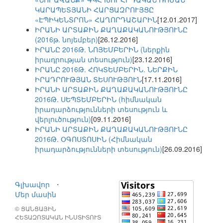
ԿԱՐԱՊԵՏՅԱՆԻ ՀԱՐՑԱԶՐՈՒՅՑԸ
«ԷՊԻԿԵՆՏՐՈՆ» ՀԱՂՈՐԴԱՇԱՐԻՆ
[12.01.2017]
ԻՐԱՆԻ ԱՐՏԱՔԻՆ ՔԱՂԱՔԱԿԱՆՈՒԹՅՈՒՆԸ
(2016թ. նոյեմբեր)
[26.12.2016]
ԻՐԱՆԸ 2016Թ. ՆՈՅԵՄԲԵՐԻՆ (ներքին
իրադրության տեսություն)
[23.12.2016]
ԻՐԱՆԸ 2016Թ. ՀՈԿՏԵՄԲԵՐԻՆ. ՆԵՐՔԻՆ
ԻՐԱԴՐՈՒԹՅԱՆ ՏԵՍՈՒԹՅՈՒՆ
[17.11.2016]
ԻՐԱՆԻ ԱՐՏԱՔԻՆ ՔԱՂԱՔԱԿԱՆՈՒԹՅՈՒՆԸ
2016Թ. ՍԵՊՏԵՄԲԵՐԻՆ (հիմնական
իրադարձությունների տեսություն և
վերլուծություն)
[09.11.2016]
ԻՐԱՆԻ ԱՐՏԱՔԻՆ ՔԱՂԱՔԱԿԱՆՈՒԹՅՈՒՆԸ
2016Թ. ՕԳՈՍՏՈՍԻՆ (Հիմնական
իրադարձությունների տեսություն)
[26.09.2016]
Գլխավոր
⋅
Մեր մասին
© ՑԱՆՑԱՅԻՆ
ՀԵՏԱԶՈՏԱԿԱՆ ԻՆՍՏԻՏՈՒՏ