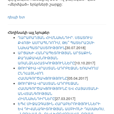
«մերժված» երկրների շարքը:
դեպի ետ
Հեղինակի այլ նյութեր
ՂԱՐԱԲԱՂՅԱՆ ՀԻՄՆԱԽՆԴԻՐ. ՍՏԱՏՈՒՍ
ՔՎՈՅԻ ԱՄՐԱՊՆԴՈ՞ՒՄ, ԹԵ՞ ՊԱՏԵՐԱԶՄԻ
ՆԱԽԱՊԱՏՐԱՍՏՈՒԹՅՈՒՆ
[30.07.2018]
ԱՐՑԱԽԻ ՀԱՆՐԱՊԵՏՈՒԹՅԱՆ ԱՐՏԱՔԻՆ
ՔԱՂԱՔԱԿԱՆՈՒԹՅԱՆ
ԱՌԱՆՁՆԱՀԱՏԿՈՒԹՅՈՒՆՆԵՐԸ
[10.10.2017]
ԹՈՒՐՔԻԱ-ՎՐԱՍՏԱՆ-ԱԴՐԲԵՋԱՆ ԵՌԱԿՈՂՄ
ԸՆԴԼԱՅՆՎՈՂ
ՀԱՄԱԳՈՐԾԱԿՑՈՒԹՅՈՒՆԸ
[05.04.2017]
ԹՈՒՐՔԻԱ-ՎՐԱՍՏԱՆ-ԱԴՐԲԵՋԱՆ
ՀԱՄԱԳՈՐԾԱԿՑՈՒԹՅՈՒՆԸ ԵՎ ՀԱՅԱՍՏԱՆԻ
ԱՆՎՏԱՆԳՈՒԹՅԱՆ
ՀԻՄՆԱԽՆԴԻՐՆԵՐԸ
[27.03.2017]
ԵՊՀ ՄԻՋԱԶԳԱՅԻՆ ՀԱՐԱԲԵՐՈՒԹՅՈՒՆՆԵՐԻ
ԵՎ ԴԻՎԱՆԱԳԻՏՈՒԹՅԱՆ ԱՄԲԻՈՆԻ ԴԱՍԱԽՈՍ,
«ՆՈՐԱՎԱՆՔ» ԳԿՀ ԽՈՐՀՐԴԱԿԱՆ ՌՈՄԱՆ