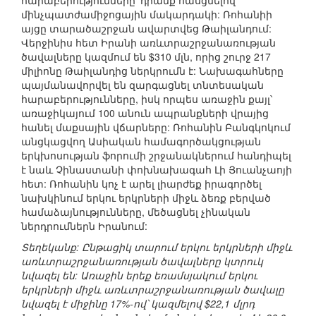
հարաբերությունները՝ դրանք հասցնելով
մինչպատժամիջոցային մակարդակի: Ռոհանիի
այցը տարածաշրջան ավարտվեց Թաիլանդում:
Վերջինիս հետ Իրանի առևտրաշրջանառության
ծավալները կազմում են $310 մլն, որից շուրջ 217
միլիոնը Թաիլանդից ներկրումն է: Նախագահները
պայմանավորվել են զարգացնել տնտեսական
հարաբերությունները, իսկ որպես առաջին քայլ՝
առաջիկայում 100 անուն ապրանքների վրայից
հանել մաքսային վճարները: Ռոհանին Բանգկոկում
անցկացվող Ասիական համագործակցության
երկխոսության ֆորումի շրջանակներում հանդիպել
է նաև Չինաստանի փոխնախագահ Լի Յուանչաոյի
հետ: Ռոհանին կոչ է արել լիարժեք իրագործել
նախկինում երկու երկրների միջև ձեռք բերված
համաձայնությունները, մեծացնել չինական
ներդրումներն Իրանում:
Տեղեկանք: Ընթացիկ տարում երկու երկրների միջև
առևտրաշրջանառության ծավալները կտրուկ
նվազել են: Առաջին երեք եռամսյակում երկու
երկրների միջև առևտրաշրջանառության ծավալը
նվազել է միջինը 17%-ով՝ կազմելով $22,1 մլրդ