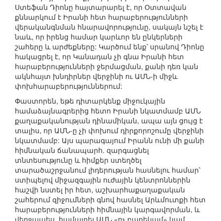
Ստեֆան Դիոնը հայտարարել է, որ Օտտավան
քննարկում է Իրանի հետ հարաբերությունների
վերականգնման հնարավորությունը, սակայն նշել է
նաև, որ իրենց համար կարևոր են ընկերների
շահերը և արժեքները: Կարծում ենք՝ սրանով Դիոնը
հակացրել է, որ Կանադան չի գնա Իրանի հետ
հարաբերությունների ջերմացման, քանի դեռ կան
ակնհայտ խնդիրներ վերջինի ու ԱՄՆ-ի միջև
փոխհարաբերություններում:
Փաստորեն, եթե դիտարկենք միջուկային
համաձայնագրերից հետո Իրանի նկատմամբ ԱՄՆ
քաղաքականության դինամիկան, ապա այն ցույց է
տալիս, որ ԱՄՆ-ը չի փոխում դիրքորոշումը վերջինի
նկատմամբ: Այս պարագայում Իրանն ունի մի քանի
հիմնական ճանապարհ. զարգացնել
տնտեսությունը և հիմքեր ստեղծել
տարածաշրջանում լիդերության հասնելու համար՝
ստիպելով միջազգային ուժային կենտրոններին
հաշվի նստել իր հետ, աշխարհաքաղաքական
շահերում զիջումների գնով հասնել Արևմուտքի հետ
հարաբերությունների հիմնային կարգավորման, և
վերջապես, համալրել ԱՄՆ «ոչ բարեկամ» կամ