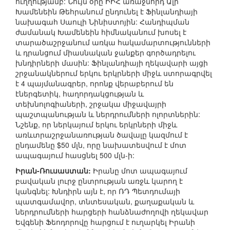
ուղղությամբ: Նույն օրը ԻԻՀ առաջնորդ Ալի
Խամենեին Թեհրանում ընդունել է Ֆինլանդիայի
նախագահ Սաուլի Նինիստոյին: Հանդիպման
ժամանակ Խամենեին հիմնականում խոսել է
տարածաշրջանում առկա հակամարտությունների
և դրանցում միասնական ջանքեր գործադրելու
խնդիրների մասին: Ֆինլանդիայի ղեկավարի այցի
շրջանակներում երկու երկրների միջև ստորագրվել
է 4 պայմանագրեր, որոնք վերաբերում են
էներգետիկ, հաղորդակցության և
տեխնոլոգիաների, շրջակա միջավայրի
պաշտպանության և ներդրումների ոլորտներին:
Նշենք, որ ներկայում երկու երկրների միջև
առևտրաշրջանառության ծավալը կազմում է
ընդամենը $50 մլն, որը նախատեսվում է մոտ
ապագայում հասցնել 500 մլն-ի:
Իրան-Ռուսաստան:
Իրանը մոտ ապագայում
բավական լուրջ ընտրության առջև կարող է
կանգնել: Խնդիրն այն է, որ ՌԴ Պետդումայի
պատգամավոր, տնտեսական, քաղաքական և
ներդրումների հարցերի հանձնաժողովի ղեկավար
Եվգենի Ֆեոդորովը հարցում է ուղարկել Իրանի