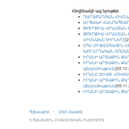
Հեղինակի այլ նյութեր
ՂԱՐԱԲԱՂՅԱՆ ՀԻՄՆԱ
ԱՐՑԱԽԻ ՀԱՆՐԱՊԵՏ
ԹՈՒՐՔԻԱ-ՎՐԱՍՏԱՆ-
ԹՈՒՐՔԻԱ-ՎՐԱՍՏԱՆ-
ՀԻՄՆԱԽՆԴԻՐՆԵՐԸ
[
ԵՊՀ ՄԻՋԱԶԳԱՅԻՆ Հ
ԽՈՐՀՐԴԱԿԱՆ ՌՈՄԱՆ
ԻՐԱՆԻ ԱՐՏԱՔԻՆ ՔԱՂ
ԻՐԱՆԻ ԱՐՏԱՔԻՆ ՔԱՂ
վերլուծություն)
[05.12
ԻՐԱՆԸ 2016Թ. ՀՈԿՏ
ԻՐԱՆԻ ԱՐՏԱՔԻՆ ՔԱՂ
վերլուծություն)
[09.11
ԻՐԱՆԻ ԱՐՏԱՔԻՆ ՔԱՂ
Գլխավոր
⋅
Մեր մասին
© ՑԱՆՑԱՅԻՆ ՀԵՏԱԶՈՏԱԿԱՆ ԻՆՍՏԻՏՈՒՏ