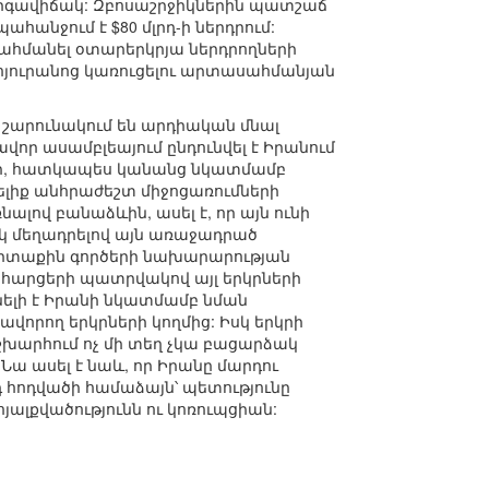
 կարգավիճակ: Զբոսաշրջիկներին պատշաճ
հանջում է $80 մլրդ-ի ներդրում:
ահմանել օտարերկրյա ներդրողների
ր հյուրանոց կառուցելու արտասահմանյան
 շարունակում են արդիական մնալ
որ ասամբլեայում ընդունվել է Իրանում
ակի, հատկապես կանանց նկատմամբ
ելիք անհրաժեշտ միջոցառումների
լով բանաձևին, ասել է, որ այն ունի
կ մեղադրելով այն առաջադրած
արտաքին գործերի նախարարության
ի հարցերի պատրվակով այլ երկրների
ւնելի է Իրանի նկատմամբ նման
որող երկրների կողմից: Իսկ երկրի
շխարհում ոչ մի տեղ չկա բացարձակ
 Նա ասել է նաև, որ Իրանը մարդու
 հոդվածի համաձայն՝ պետությունը
ալքվածությունն ու կոռուպցիան: