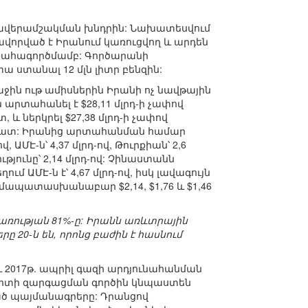
վթավերամշակման խնդրին: Նախատեսվում
անավորված է Իրանում կառուցվող և արդեն
ահագործմամբ: Գործարանի
տա ստանալ 12 մլն լիտր բենզին:
ջին ութ ամիսներին Իրանի ոչ նավթային
արտահանել է $28,11 մլրդ-ի չափով
 ներկրել $27,38 մլրդ-ի չափով
եմատ: Իրանից արտահանման համար
 ԱՄԷ-ն՝ 4,37 մլրդ-ով, Թուրքիան՝ 2,6
թյունը՝ 2,14 մլրդ-ով: Չինաստանն
 ԱՄԷ-ն է՝ 4,67 մլրդ-ով, իսկ լավագույն
մապատասխանաբար $2,14, $1,76 և $1,46
ռության 81%-ը: Իրանն առևտրային
 20-ն են, որոնց բաժին է հասնում
 2017թ. ապրիլ գազի արդյունահանման
ոլորտի զարգացման գործին կնպաստեն
ված պայմանագրերը: Դրանցով