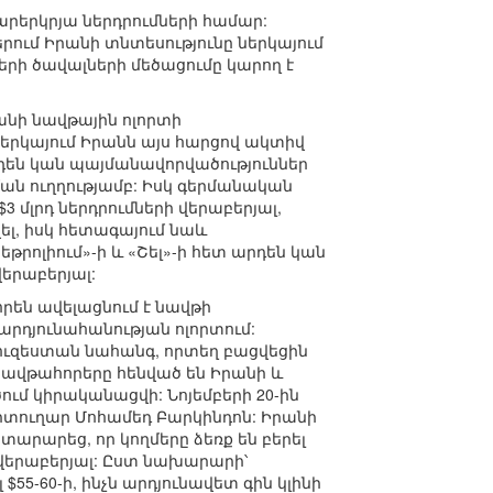
արերկրյա ներդրումների համար:
ում Իրանի տնտեսությունը ներկայում
երի ծավալների մեծացումը կարող է
նի նավթային ոլորտի
Ներկայում Իրանն այս հարցով ակտիվ
րդեն կան պայմանավորվածություններ
ման ուղղությամբ: Իսկ գերմանական
3 մլրդ ներդրումների վերաբերյալ,
լ, իսկ հետագայում նաև
րոլիում»-ի և «Շել»-ի հետ արդեն կան
երաբերյալ:
որեն ավելացնում է նավթի
արդյունահանության ոլորտում:
ւզեստան նահանգ, որտեղ բացվեցին
 նավթահորերը հենված են Իրանի և
մ կիրականացվի: Նոյեմբերի 20-ին
րտուղար Մոհամեդ Բարկինդոն: Իրանի
արարեց, որ կողմերը ձեռք են բերել
վերաբերյալ: Ըստ նախարարի՝
5-60-ի, ինչն արդյունավետ գին կլինի