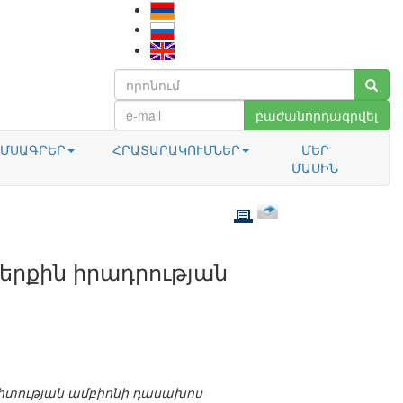
բաժանորդագրվել
ՄՍԱԳՐԵՐ
ՀՐԱՏԱՐԱԿՈՒՄՆԵՐ
ՄԵՐ
ՄԱՍԻՆ
երքին իրադրության
գիտության ամբիոնի դասախոս