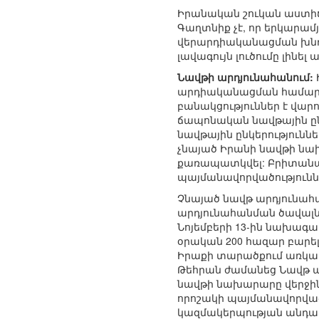
Իրանական շուկան աստիճա
Գաղտնիք չէ, որ երկարա
վերարդիականացման խնդիր
լավագույն լուծումը լինել
Նավթի արդյունահանում:
արդիականացման համար ան
բանակցություններ է վար
ճապոնական նավթային ընկ
նավթային ընկերություննե
չնայած Իրանի նավթի նա
քառապատկվել: Բրիտանակա
պայմանավորվածություննե
Չնայած նավթ արդյունահան
արդյունահանման ծավալնե
Նոյեմբերի 13-ին նախագ
օրական 200 հազար բարել
Իրաքի տարածքում առկա 
Թեհրան ժամանեց Նավթ ա
նավթի նախարարը վերջինի
որոշակի պայմանավորված
կազմակերպության անդամ 