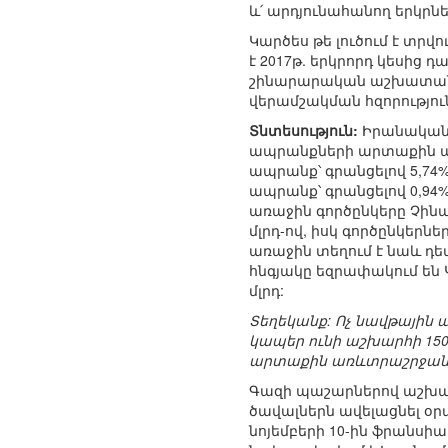
և՛ արդյունահանող երկրն
Կարծես թե լուծում է տ
է 2017թ. երկրորդ կեսից 
շինարարական աշխատանք
վերամշակման հզորություն
Տնտեսություն:
Իրանական տ
ապրանքների արտաքին առև
ապրանք՝ գրանցելով 5,74
ապրանք՝ գրանցելով 0,
առաջին գործընկերը Չինաստա
մլրդ-ով, իսկ գործընկերն
առաջին տեղում է նաև դեպի
հնգյակը եզրափակում են 
մլրդ:
Տեղեկանք: Ոչ նավթային
կապեր ունի աշխարհի 150 
արտաքին առևտրաշրջանառ
Գազի պաշարներով աշխար
ծավալներն ավելացնել օր
նոյեմբերի 10-ին ֆրանսի