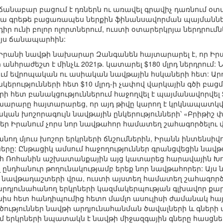
նաբար բացում է դռներն ու առավել գրավիչ դառնում օտ
մյա գրեթե բացառապես ներքին ֆինանսավորման պայմաններ
 ունի բոլոր ոլորտներում, ուստի օտարերկրյա ներդրումն
 այս ճանապարհին:
Իրանի նավթի նախարար Զանգանեն հայտարարել է, որ Իրա
հրաժեշտ է մինչև 2021թ. կատարել $180 մլրդ ներդրում: 
ում եվրոպական ու ասիական նավթային հսկաների հետ: Ա
երությունների հետ $10 մլրդ-ի չափով վարկային գծի բաց
րի հետ բանակցություններում հաջողվել է պայմանավորվել $
խարարը հայտարարեց, որ այդ թիվը կարող է կրկնապատկվե
ն խոշորագույն նավթային ընկերությունների՝ «Բրիթիշ փեթ
ր Իրանում չորս նոր նավթահոր համատեղ շահագործելու վ
ող մյուս խոշոր երկրների ճնշումներին, Իրանն ինտենսիվ
րը: Ընթացիկ ամսում հաջողություններ գրանցվեցին նավթ
ահ Ռոհանին աշխատանքային այց կատարեց հարավային Խո
 ընդհանուր թողունակությամբ երեք նոր նավթահորեր: Այս
նավթադաշտերի վրա, ուստի այստեղ համատեղ շահագործու
րդյունահանող երկրների կազմակերպության գլխավոր քա
ս հետ հանդիպումից հետո մամլո ասուլիսի ժամանակ հայտ
ություններ նավթի արդյունահանման ծավալների և գների 
երկրների նպատակն է նավթի միջազգային գները հասցնել $5