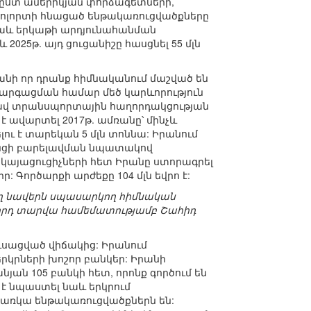
ր, ըստ ամերիկյան փորձագետների,
ն ոլորտի հնացած ենթակառուցվածքները
նաև երկաթի արդյունահանման
 2025թ. այդ ցուցանիշը հասցնել 55 մլն
անի որ դրանք հիմնականում մաշված են
արգացման համար մեծ կարևորություն
արավ տրանսպորտային հաղորդակցության
է ավարտել 2017թ. ամռանը՝ մինչև
ու է տարեկան 5 մլն տոննա: Իրանում
ցանցի բարելավման նպատակով
երկայացուցիչների հետ Իրանը ստորագրել
Գործարքի արժեքը 104 մլն եվրո է:
ող նավերն սպասարկող հիմնական
խորդ տարվա համեմատությամբ Շահիդ
սացված վիճակից: Իրանում
երկրների խոշոր բանկեր: Իրանի
ն 105 բանկի հետ, որոնք գործում են
է նպաստել նաև երկրում
 առկա ենթակառուցվածքներն են: