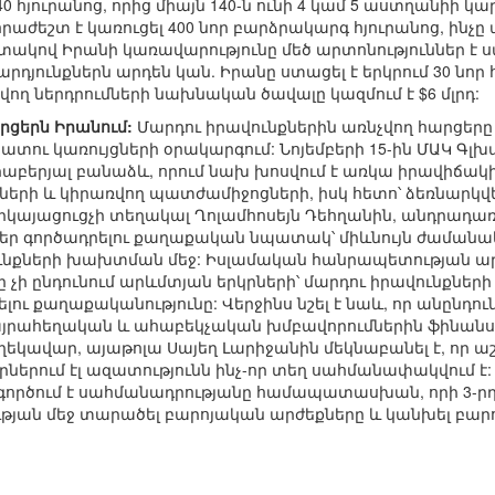
40 հյուրանոց, որից միայն 140-ն ունի 4 կամ 5 աստղանիի
ժեշտ է կառուցել 400 նոր բարձրակարգ հյուրանոց, ինչը պա
ակով Իրանի կառավարությունը մեծ արտոնություններ է ս
րդյունքներն արդեն կան. Իրանը ստացել է երկրում 30 նո
ղ ներդրումների նախնական ծավալը կազմում է $6 մլրդ:
րցերն Իրանում:
Մարդու իրավունքներին առնչվող հարցերը
ւ կառույցների օրակարգում: Նոյեմբերի 15-ին ՄԱԿ Գլխավ
երաբերյալ բանաձև, որում նախ խոսվում է առկա իրավիճ
ների և կիրառվող պատժամիջոցների, իսկ հետո՝ ձեռնարկվ
րկայացուցչի տեղակալ Ղոլամհոսեյն Դեհղանին, անդրադառնա
մներ գործադրելու քաղաքական նպատակ՝ միևնույն ժամանա
ունքների խախտման մեջ: Իսլամական հանրապետության 
ը չի ընդունում արևմտյան երկրների՝ մարդու իրավունքներ
լու քաղաքականությունը: Վերջինս նշել է նաև, որ անընդո
այրահեղական և ահաբեկչական խմբավորումներին ֆինանսավ
կավար, այաթոլա Սայեղ Լարիջանին մեկնաբանել է, որ ա
կրներում էլ ազատությունն ինչ-որ տեղ սահմանափակվում է:
գործում է սահմանադրությանը համապատասխան, որի 3-րդ
ան մեջ տարածել բարոյական արժեքները և կանխել բարոյ