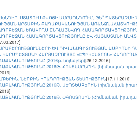
ԽՆԴԻՐ. ՍՏԱՏՈՒՍ ՔՎՈՅԻ ԱՄՐԱՊՆԴՈ՞ՒՄ, ԹԵ՞ ՊԱՏԵՐԱԶՄԻ
ՈՒԹՅԱՆ ԱՐՏԱՔԻՆ ՔԱՂԱՔԱԿԱՆՈՒԹՅԱՆ ԱՌԱՆՁՆԱՀԱՏԿՈՒԹ
ԱԴՐԲԵՋԱՆ ԵՌԱԿՈՂՄ ԸՆԴԼԱՅՆՎՈՂ ՀԱՄԱԳՈՐԾԱԿՑՈՒԹՅՈՒ
ԱԴՐԲԵՋԱՆ ՀԱՄԱԳՈՐԾԱԿՑՈՒԹՅՈՒՆԸ ԵՎ ՀԱՅԱՍՏԱՆԻ ԱՆՎ
27.03.2017]
ԱՐԱԲԵՐՈՒԹՅՈՒՆՆԵՐԻ ԵՎ ԴԻՎԱՆԱԳԻՏՈՒԹՅԱՆ ԱՄԲԻՈՆԻ ԴԱ
 ԿԱՐԱՊԵՏՅԱՆԻ ՀԱՐՑԱԶՐՈՒՅՑԸ «ԷՊԻԿԵՆՏՐՈՆ» ՀԱՂՈՐԴ
ԱՔԱԿԱՆՈՒԹՅՈՒՆԸ (2016թ. նոյեմբեր)
[26.12.2016]
ԱՔԱԿԱՆՈՒԹՅՈՒՆԸ 2016Թ. ՀՈԿՏԵՄԲԵՐԻՆ (հիմնական իրադա
.2016]
ԵՄԲԵՐԻՆ. ՆԵՐՔԻՆ ԻՐԱԴՐՈՒԹՅԱՆ ՏԵՍՈՒԹՅՈՒՆ
[17.11.2016]
ԱՔԱԿԱՆՈՒԹՅՈՒՆԸ 2016Թ. ՍԵՊՏԵՄԲԵՐԻՆ (հիմնական իրադա
.2016]
ԱՔԱԿԱՆՈՒԹՅՈՒՆԸ 2016Թ. ՕԳՈՍՏՈՍԻՆ (Հիմնական իրադարձ