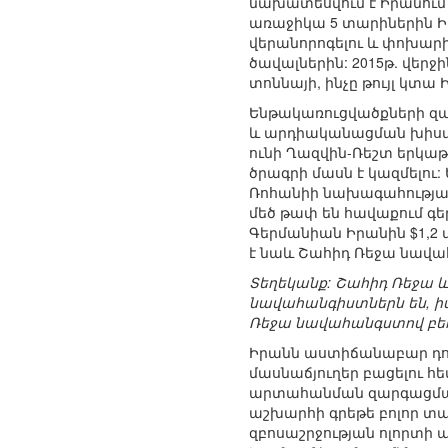
նախատեսվում է Իրանում գ
առաջիկա 5 տարիներին Իր
վերանորոգելու և փոխար
ծավալներին: 2015թ. վերջի
տոննայի, ինչը թույլ կտա 
Ենթակառուցվածքների զար
և արդիականացման խիստ 
ունի Ղազվին-Ռեշտ երկաթ
ծրագրի մասն է կազմելու
Ռոհանիի նախագահության 
մեծ թափ են հավաքում գ
Գերմանիան Իրանին $1,2 
է նաև Շահիդ Ռեջա նավա
Տեղեկանք: Շահիդ Ռեջա 
նավահանգիստներն են, ի
Ռեջա նավահանգստով բեռ
Իրանն աստիճանաբար դու
մասնաճյուղեր բացելու հ
արտահանման զարգացման 
աշխարհի գրեթե բոլոր տա
զբոսաշրջության ոլորտի 