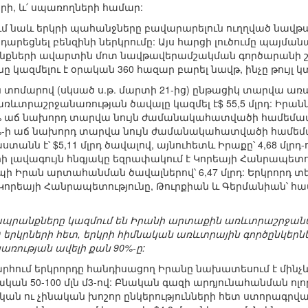
երի, և՛ սպառողների համար:
րվում նաև երկրի պահանջները բավարարելուն ուղղված նա
դադարեցնել բենզինի ներկրումը: Այս հարցի լուծումը պայմ
ների ավարտին մոտ նավթավերամշակման գործարանի շ
ը կազմելու է օրական 360 հազար բարել նավթ, ինչը թույլ կ
ոմարով (սկսած ս.թ. մարտի 21-ից) ընթացիկ տարվա առա
տրաշրջանառության ծավալը կազմել է$ 55,5 մլրդ: Իրանն 
% աճ նախորդ տարվա նույն ժամանակահատվածի համեմատ, և
94%-ի աճ նախորդ տարվա նույն ժամանակահատվածի համ
նն է՝ $5,11 մլրդ ծավալով, այնուհետև Իրաքը՝ 4,68 մլրդ-ով,
երի լավագույն հնգյակը եզրափակում է Կորեայի Հանրապետու
 Իրան արտահանման ծավալներով՝ 6,47 մլրդ: Երկրորդ տեղում
Կորեայի Հանրապետությունը, Թուրքիան և Գերմանիան՝ հա
 ապրանքները կազմում են Իրանի արտաքին առևտրաշրջանա
երկրների հետ, երկրի հիմնական առևտրային գործընկերները
ության ավելի քան 90%-ը:
հում երկրորդը հանդիսացող Իրանը նախատեսում է մինչև
ական 50-100 մլն մ3-ով: Բնական գազի արդյունահանման 
ական ու չինական խոշոր ընկերությունների հետ ստորագր