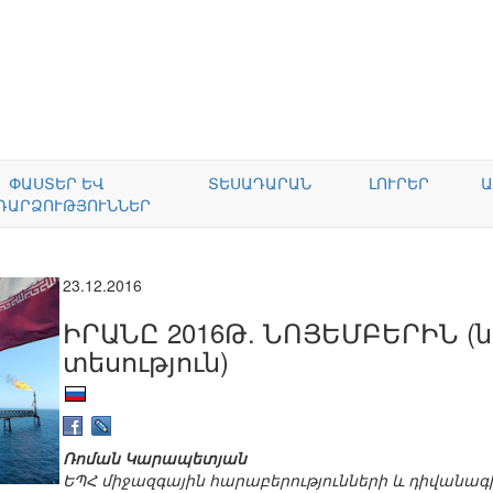
ՓԱՍՏԵՐ ԵՎ
ՏԵՍԱԴԱՐԱՆ
ԼՈՒՐԵՐ
Ա
ԴԱՐՁՈՒԹՅՈՒՆՆԵՐ
23.12.2016
ԻՐԱՆԸ 2016Թ. ՆՈՅԵՄԲԵՐԻՆ (ն
տեսություն)
Ռոման Կարապետյան
ԵՊՀ միջազգային հարաբերությունների և դիվանա