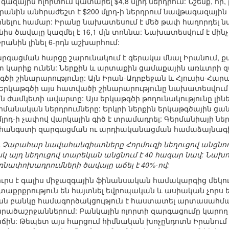
ազային ոլորտում կատարել $4,8 մլրդ ներդրում: Նշենք, ո
անին անհրաժեշտ է $200 մլրդ-ի ներդրում նավթագազայի
ինելու համար: Իրանը նախատեսում է մեծ թափ հաղորդել 
նիս ծավալը կազմել է 16,1 մլն տոննա: Նախատեսվում է մինչև
Իրանին լինել 6-րդն աշխարհում:
գացման հարցը շարունակում է գերակա մնալ Իրանում, ք
կարիք ունեն: Ներքին և արտաքին ցամաքային առևտրի զ
գծի շինարարությունը: Այն Իրան-Ադրբեջան և Հյուսիս-Հ
: Երկաթգծի այս հատվածի շինարարությունը նախատեսվում 
ժամկետի ավարտը: Այս երկաթգծի թողունակությունը լինել
երմանական ներդրումները: Երկրի ներքին երկաթգծային 
մլրդ-ի չափով վարկային գիծ է տրամադրել: Գերմանիայի ն
հանգստի զարգացման ու արդիականացման համաձայնագիր: 
և Չաբահար նավահանգիստները Հորմուզի նեղուցով անցն
սկ այդ նեղուցով տարեկան անցնում է 40 հազար նավ: Նա
նափոխադրումների ծավալը աճել է 40%-ով:
րս է գալիս միջազգային ֆինանսական համակարգից մեկու
ետաքրքրություն են հայտնել եվրոպական և ասիական չորս 
բանկը համագործակցություն է հաստատել արտասահմանյա
րածաշրջաններում: Բանկային ոլորտի զարգացումը կարող 
աճին: Թեպետ այս հարցում հիմնական խոչընդոտն Իրանում