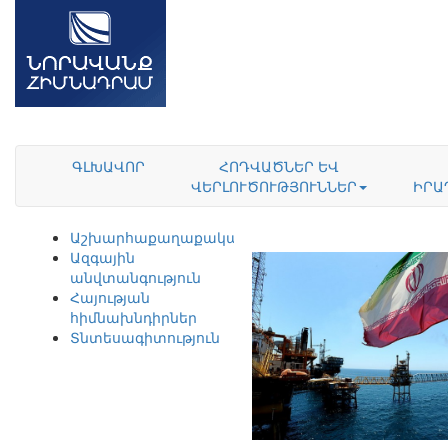
ԳԼԽԱՎՈՐ
ՀՈԴՎԱԾՆԵՐ ԵՎ
ՎԵՐԼՈՒԾՈՒԹՅՈՒՆՆԵՐ
ԻՐԱ
Աշխարհաքաղաքականություն
Ազգային
անվտանգություն
Հայության
հիմնախնդիրներ
Տնտեսագիտություն