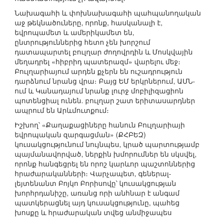
Նախագահի և փոխնախագահի պահպանողական
աջ թեկնածուները, որոնք, հասկանալի է,
եվրոպամետ և ամերիկամետ են,
ընտրություններից հետո չեն խորշում
դատապարտել բուլղար ժողովրդին և Մոսկվային
մեղադրել «հիբրիդ պատերազմ» վարելու մեջ։
Բուլղարիայում արդեն քչերն են ուշադրություն
դարձնում նրանց վրա։ Բայց ԵՄ երկրներում, ԱՄՆ-
ում և Կանադայում նրանք լուրջ մոբիլիզացիոն
պոտենցիալ ունեն. բուլղար շատ երիտասարդներ
ապրում են Արևմուտքում։
Իշխող՝ «Քաղաքացիները հանուն Բուլղարիայի
եվրոպական զարգացման» (ՔՀԲԵԶ)
կուսակցությունում նույնպես, կրած պարտությամբ
պայմանավորված, ներքին խմորումներ են սկսվել,
որոնք հանգեցրել են որոշ կարևոր պաշտոններից
հրաժարականների։ Վարչապետ, գեներալ-
լեյտենանտ Բոյկո Բորիսովը՝ կուսակցության
խորհրդանիշը, առանց որի անհնար է անգամ
պատկերացնել այդ կուսակցությունը, պահեց
խոսքը և հրաժարական տվեց անմիջապես