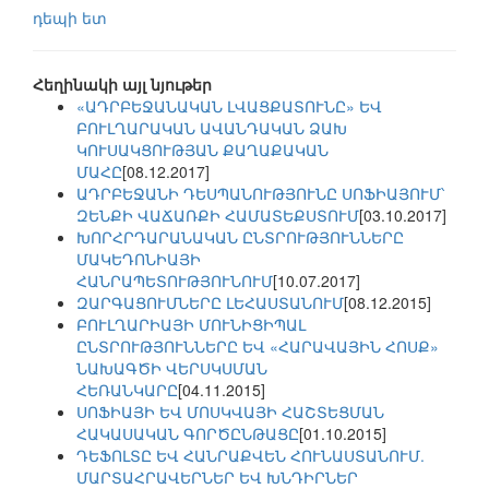
դեպի ետ
Հեղինակի այլ նյութեր
«ԱԴՐԲԵՋԱՆԱԿԱՆ ԼՎԱՑՔԱՏՈՒՆԸ» ԵՎ
ԲՈՒԼՂԱՐԱԿԱՆ ԱՎԱՆԴԱԿԱՆ ՁԱԽ
ԿՈՒՍԱԿՑՈՒԹՅԱՆ ՔԱՂԱՔԱԿԱՆ
ՄԱՀԸ
[08.12.2017]
ԱԴՐԲԵՋԱՆԻ ԴԵՍՊԱՆՈՒԹՅՈՒՆԸ ՍՈՖԻԱՅՈՒՄ՝
ԶԵՆՔԻ ՎԱՃԱՌՔԻ ՀԱՄԱՏԵՔՍՏՈՒՄ
[03.10.2017]
ԽՈՐՀՐԴԱՐԱՆԱԿԱՆ ԸՆՏՐՈՒԹՅՈՒՆՆԵՐԸ
ՄԱԿԵԴՈՆԻԱՅԻ
ՀԱՆՐԱՊԵՏՈՒԹՅՈՒՆՈՒՄ
[10.07.2017]
ԶԱՐԳԱՑՈՒՄՆԵՐԸ ԼԵՀԱՍՏԱՆՈՒՄ
[08.12.2015]
ԲՈՒԼՂԱՐԻԱՅԻ ՄՈՒՆԻՑԻՊԱԼ
ԸՆՏՐՈՒԹՅՈՒՆՆԵՐԸ ԵՎ «ՀԱՐԱՎԱՅԻՆ ՀՈՍՔ»
ՆԱԽԱԳԾԻ ՎԵՐՍԿՍՄԱՆ
ՀԵՌԱՆԿԱՐԸ
[04.11.2015]
ՍՈՖԻԱՅԻ ԵՎ ՄՈՍԿՎԱՅԻ ՀԱՇՏԵՑՄԱՆ
ՀԱԿԱՍԱԿԱՆ ԳՈՐԾԸՆԹԱՑԸ
[01.10.2015]
ԴԵՖՈԼՏԸ ԵՎ ՀԱՆՐԱՔՎԵՆ ՀՈՒՆԱՍՏԱՆՈՒՄ.
ՄԱՐՏԱՀՐԱՎԵՐՆԵՐ ԵՎ ԽՆԴԻՐՆԵՐ