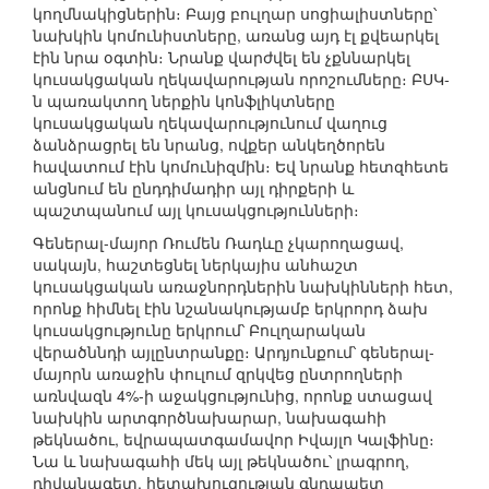
կողմնակիցներին։ Բայց բուլղար սոցիալիստները՝
նախկին կոմունիստները, առանց այդ էլ քվեարկել
էին նրա օգտին։ Նրանք վարժվել են չքննարկել
կուսակցական ղեկավարության որոշումները։ ԲՍԿ-
ն պառակտող ներքին կոնֆլիկտները
կուսակցական ղեկավարությունում վաղուց
ձանձրացրել են նրանց, ովքեր անկեղծորեն
հավատում էին կոմունիզմին։ Եվ նրանք հետզհետե
անցնում են ընդդիմադիր այլ դիրքերի և
պաշտպանում այլ կուսակցությունների։
Գեներալ-մայոր Ռումեն Ռադևը չկարողացավ,
սակայն, հաշտեցնել ներկայիս անհաշտ
կուսակցական առաջնորդներին նախկինների հետ,
որոնք հիմնել էին նշանակությամբ երկրորդ ձախ
կուսակցությունը երկրում՝ Բուլղարական
վերածննդի այլընտրանքը։ Արդյունքում՝ գեներալ-
մայորն առաջին փուլում զրկվեց ընտրողների
առնվազն 4%-ի աջակցությունից, որոնք ստացավ
նախկին արտգործնախարար, նախագահի
թեկնածու, եվրապատգամավոր Իվայլո Կալֆինը։
Նա և նախագահի մեկ այլ թեկնածու՝ լրագրող,
դիվանագետ, հետախուզության գնդապետ