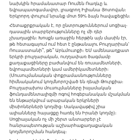
նախկին հրամանատար Ռումեն Ռադևը և
եվրապատգամավոր, լրագրող Իլիանա Յոտովան։
Երկրորդ փուլում նրանք մոտ 59% ձայն հավաքեցին։
Հետաքրքրական է, որ ընտրություններում սոցիալ-
դասային տարբերությունները ոչ մի դեր
չխաղացին։ Խոսքն առաջին հերթին այն մասին էր,
թե հետագայում ում հետ է ընթանալու Բուլղարիան՝
Ռուսաստանի՞, թե՞ Արևմուտքի։ ԵՄ ամենաաղքատ
երկրի բուլղարական, ուղղափառ ծագմամբ
քաղաքացիները բաժանվում են ռուսամետների,
եվրոպամետների կամ ամերիկամետների։
(Մուսուլմանական փոքրամասնությունները
հիմնականում կողմնորոշված են դեպի Թուրքիա։
Բուլղարախոս մուսուլմանները իսլամական
ֆունդամենտալիզմի ոգով հոգեբանական մշակման
են ենթարկվում արաբական երկրների
միսիոներների կողմից։ Սակավաթիվ շիա
ալիանները հայացքը հառել են Իրանի կողմը)։
Սոցիալական ոչ մի շերտ անտարբեր չէ
հանրապետության աշխարհաքաղաքական
կողմնորոշման հանդեպ։