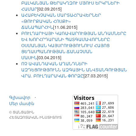
ԲԱԼԿԱՆՅԱՆ ԹԵՐԱԿՂԶՈՒ ՄՅՈՒՍ ԵՐԿՐՆԵՐԻ
ՀԱՄԱՐ
[02.09.2015]
ԱՀԱԲԵԿՉԱԿԱՆ ՄԱՐՏԱՀՐԱՎԵՐՆԵՐ
«ԹՈՒՐՔԱԿԱՆ ՀՈՍՔԻ»
ՃԱՆԱՊԱՐՀԻՆ
[11.06.2015]
ԲՈՒԼՂԱՐԻԱՅԻ ԿԱՌԱՎԱՐՈՒԹՅԱՆ ԱՆԴԱՄՆԵՐԸ
ԵՎ ԽՈՐՀՐԴԱՐԱՆԻ ՊԱՏԳԱՄԱՎՈՐՆԵՐԸ
ՕՍՄԱՆՅԱՆ ԿԱՅՍՐՈՒԹՅՈՒՆՈՒՄ ՀԱՅՈՑ
ՑԵՂԱՍՊԱՆՈՒԹՅԱՆ ՃԱՆԱՉՄԱՆ
ՄԱՍԻՆ
[03.04.2015]
ՈՉ ԱՎԱՆԴԱԿԱՆ ԱՂԱՆԴՆԵՐԻ
ԱԶԴԵՑՈՒԹՅՈՒՆՆ ԱԶԳԱՅԻՆ ԱՆՎՏԱՆԳՈՒԹՅԱՆ
ՎՐԱ. ԲՈՒԼՂԱՐԱԿԱՆ ՓՈՐՁԸ
[27.03.2015]
Գլխավոր
⋅
Մեր մասին
© ՑԱՆՑԱՅԻՆ
ՀԵՏԱԶՈՏԱԿԱՆ ԻՆՍՏԻՏՈՒՏ