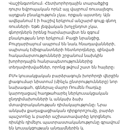
Վաշինգտոնում։ Հետխորհրդային տարածքից
դուրս եվրոպական որևէ այլ վայրում ռուսալեզու
այդքան բնակչություն չկա, որքան այստեղ։ Այն
ավելանում է ի հաշիվ երկրում անշարժ գույք գնող
ռուսների։ Եթե լեզվական խոչընդոտ չկա,
գնորդներն իրենց հարմարավետ են զգում
բնակության նոր երկրում։ Բացի նրանցից,
Բուլղարիայում ապրում են նաև հնադավանների,
սպիտակ էմիգրանտների հետնորդները, զինված
հակամարտությունների շրջանում նախկին
խորհրդային հանրապետություններից
տեղափոխվածներ, որոնց թվում շատ են հայերը։
ԲՍԿ կուսակցական բարձրագույն խորհրդի վերջին
լիագումար նիստում (մինչև ընտրությունները) նոր
նախագահ, գեներալ-մայոր Ռումեն Ռադևը
կարողացավ հաղթահարել ներկուսակցական
ընդդիմախոսների և անկախ ձախ
մտավորականության դիմակայությունը։ Նրա
անկախ քաղաքացիական դիրքորոշումը, բարձր
պաշտոնը և բարձր աշխատավարձը կորցնելու
ռիսկին դիմելու պատրաստականությունը գրավում
են կուսակցության անդամներին և