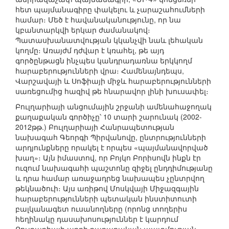
հետ պայմանագիրը փակելու և չարաշահումների
համար։ Մեծ է հավանականությունը, որ նա
կբանտարկվի երկար ժամանակով։
Պատասխանատվության կկանչվի նաև լեհական
կողմը։ Առայժմ դժվար է կռահել, թե այդ
գործընթացն ինչպես կանդրադառնա երկկողմ
հարաբերությունների վրա։ Համենայնդեպս,
Վարշավայի և Սոֆիայի միջև հարաբերությունների
սառեցումից հազիվ թե հնարավոր լինի խուսափել։
Բուլղարիայի անցումային շրջանի ամենահաջողակ
քաղաքական գործիչը՝ 10 տարի շարունակ (2002-
2012թթ.) Բուլղարիայի Հանրապետության
նախագահ Գեորգի Պիրվանովը, ընտրությունների
արդյունքները որակել է որպես «պայմանավորված
խաղ»։ Այն իմաստով, որ Բոյկո Բորիսովն ինքն էր
ուզում նախագահի պաշտոնը զիջել ընդդիմությանը
և դրա համար առաջադրեց նախապես չընտրվող
թեկնածուի։ Այս առիթով Մոսկվայի Միջազգային
հարաբերությունների պետական ինստիտուտի
բալկանագետ ուսանողները (որոնց տողերիս
հեղինակը դասախոսություններ է կարդում