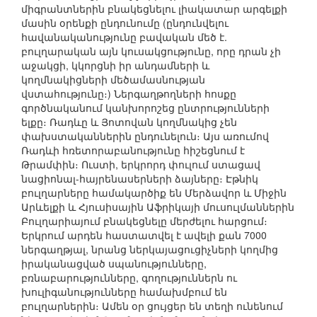
միգրանտներին բնակեցնելու լիակատար արգելքի
մասին օրենքի ընդունումը (ընդունվելու
հավանականությունը բավական մեծ է.
բուլղարական այն կուսակցությունը, որը դրան չի
աջակցի, կկորցնի իր անդամների և
կողմնակիցների մեծամասնության
վստահությունը։) Ներգաղթողների հոսքը
գործնականում կանխորոշեց ընտրությունների
ելքը։ Ռադևը և Յոտովան կողմնակից չեն
փախստականներին ընդունելուն։ Այս առումով
Ռադևի հռետորաբանությունը հիշեցնում է
Թրամփին։ Ուստի, երկրորդ փուլում ստացավ
նացիոնալ-հայրենասերների ձայները։ Էթնիկ
բուլղարները համակարծիք են Մերձավոր և Միջին
Արևելքի և Հյուսիսային Աֆրիկայի մուսուլմաններին
Բուլղարիայում բնակեցնելը մերժելու հարցում։
Երկրում արդեն հաստատվել է ավելի քան 7000
ներգաղթյալ, նրանց ներկայացուցիչների կողմից
իրականացված սպանությունները,
բռնաբարությունները, գողություններն ու
խուլիգանությունները համախմբում են
բուլղարներին։ Ամեն օր ցույցեր են տեղի ունենում