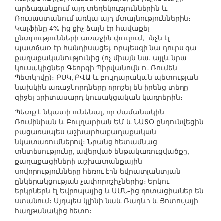
արձագանքում այդ տեղեկություններին և
Ռուսաստանում առկա այդ մտայնություններին։
Կալֆինը 4%-ից քիչ ձայն էր հավաքել
ընտրությունների առաջին փուլում, ինչն էլ
պատճառ էր հանդիսացել, որպեսզի նա դուրս գա
քաղաքականությունից (ոչ միայն նա, այլև նրա
կուսակիցներ Գեորգի Պիրվանովն ու Ռումեն
Պետկովը)։ ԲՍԿ, ԲՎԱ և բուլղարական պետության
նախկին առաջնորդները որոշել են իրենց տեղը
զիջել երիտասարդ կուսակցական կադրերին։
Պետք է նկատի ունենալ, որ ժամանակին
Ռումինիան և Բուլղարիան ԵՄ և ՆԱՏՕ ընդունվեցին
բացառապես աշխարհաքաղաքական
նկատառումներով։ Նրանց հետամնաց
տնտեսությունը, ավերված ենթակառուցվածքը,
քաղաքացիների աշխատանքային
սովորությունները հեռու էին եվրատլանտյան
ընկերակցության չափորոշիչներից։ Երկու
երկրներն էլ Եվրոպայից և ԱՄՆ-ից դոտացիաներ են
ստանում։ Այդպես կլինի նաև Ռադևի և Յոտովայի
հաղթանակից հետո։