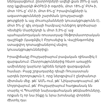
ներկայացնում. ընտրողների ավելի քան 20%-ը այդ
օրը կքվեարկի ՔՀԲԵԶ-ի օգտին, մոտ 18%-ը՝ ԲՍԿ-ի,
մոտ 10%-ը՝ ՀՄ-ի, մոտ 6%-ը՝ Իրավունքների և
ազատությունների շարժման (բուլղարացի
թուրքերի և այլ մուսուլմանների կուսակցությունն է),
մոտ 5%-ը՝ զիլ տղայի համբավ ունեցող գործարար
Վեսելին Մարեշկոյի և մոտ 3,3%-ը՝ աջ
պահպանողական ռուսատյաց Ռեֆորմատորական
դաշինքի (կազմվել է Բրյուսելից և Վաշինգտոնից
ստացվող դոտացիաներով սնվող
կուսակցություններից)։
Իրավիճակը Բուլղարիայում բավական դինամիկ է
զարգանում։ Ընտրություններից հետո առաջին
ամիսները կարևոր կլինեն երկրի զարգացման
համար։ Բայց շրջադարձը դեպի Ռուսաստան
արդեն իրողություն է, որը ներգրվում է ընդհանուր
միտման մեջ. թե՛ ԱՄՆ-ում, թե՛ Նիկարագուայում, թե՛
Մոլդովայում, թե՛ Բուլղարիայում հաղթանակ են
տարել Վ.Պուտինի նախագահական թեկնածուները,
որքան էլ որ նա ինքը և նրա խոսնակը փորձեն
ժխտել դա։