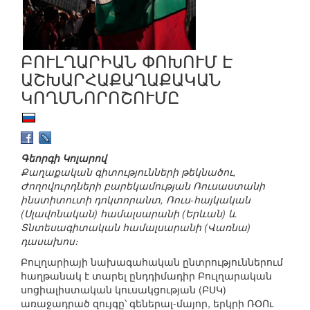
ԲՈՒԼՂԱՐԻԱՆ ՓՈԽՈՒՄ Է
ԱՇԽԱՐՀԱՔԱՂԱՔԱԿԱՆ
ԿՈՂՄՆՈՐՈՇՈՒՄԸ
Գեորգի Կոլարով
Քաղաքական գիտությունների թեկնածու,
Ժողովուրդների բարեկամության Ռուսաստանի
ինստիտուտի դոկտորանտ, Ռուս-հայկական
(Սլավոնական) համալսարանի (Երևան) և
Տնտեսագիտական համալսարանի (Վառնա)
դասախոս։
Բուլղարիայի նախագահական ընտրություններում
հաղթանակ է տարել ընդդիմադիր Բուլղարական
սոցիալիստական կուսակցության (ԲՍԿ)
առաջադրած զույգը՝ գեներալ-մայոր, երկրի ՌՕՈւ