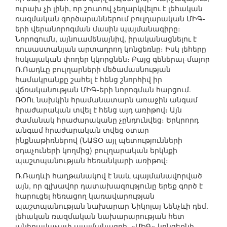
ուրախ չի լինի, որ շուտով չեղարկվելու է լեհական
ռազմական գործարաններում բուլղարական ՄԻԳ-
երի վերանորոգման մասին պայմանագիրը։
Նորոգումն, այնուամենայնիվ, իրականացնելու է
ռուսաստանյան արտադրող կոնցեռնը։ Իսկ լեհերը
հսկայական փողեր կկորցնեն։ Բայց գեներալ-մայոր
Ռ.Ռադևը բուլղարների մեծամասնության
համակրանքը շահել է հենց շնորհիվ իր
վճռականության ՄԻԳ-երի նորոգման հարցում.
ՌՕՈւ նախկին հրամանատարն առաջին անգամ
հրաժարական տվել է հենց այդ առիթով։ Այն
ժամանակ հրաժարականը չընդունվեց։ Երկրորդ
անգամ հրաժարական տվեց օտար
ինքնաթիռներով (ՆԱՏՕ այլ պետությունների
օդաչուների կողմից) բուլղարական երկնքի
պաշտպանության հեռանկարի առիթով։
Ռ.Ռադևի հաղթանակով է նաև պայմանավորված
այն, որ գլխավոր դատախազությունը երեք գործ է
հարուցել հեռացող կառավարության
պաշտպանության նախարար Նիկոլայ Նենչևի դեմ.
լեհական ռազմական նախարարության հետ
անիրավաչափ պայմանագրի, «ՄԻԳ» կոնցեռնի