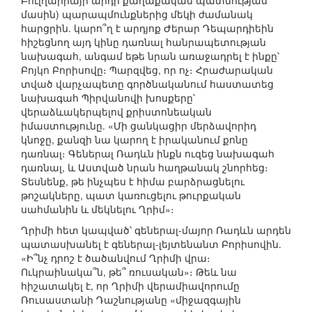
Բուլղարիայի արդի քաղաքական պատմության
մասին) պարապմունքներից մեկի ժամանակ
հարցրին. կարո՞ղ է արդյոք Ժերար Դեպարդիեին
հիշեցնող այդ կինը դառնալ հանրապետության
նախագահ, անգամ եթե նրան առաջադրել է ինքը՝
Բոյկո Բորիսովը։ Պարզվեց, որ ոչ։ Հրաժարական
տված վարչապետը գործնականում հաստատեց
նախագահ Պիրվանովի խոսքերը՝
վերաձևակերպելով քրիստոնեական
իմաստությունը. «Մի ցանկացիր մերձավորիդ
կնոջը, քանզի նա կարող է իրականում քոնը
դառնալ։ Գեներալ Ռադևն ինքն ուզեց նախագահ
դառնալ, և Աստված նրան հաղթանակ շնորհեց։
Տեսնենք, թե ինչպես է հիմա բարձրացնելու
թոշակները, պատ կառուցելու թուրքական
սահմանին և մեկնելու Ղրիմ»։
Ղրիմի հետ կապված՝ գեներալ-մայոր Ռադևն արդեն
պատասխանել է գեներալ-լեյտենանտ Բորիսովին.
«Ի՞նչ դրոշ է ծածանվում Ղրիմի վրա։
Ուկրաինակա՞ն, թե՞ ռուսական»։ Թեև նա
հիշատակել է, որ Ղրիմի վերամիավորումը
Ռուսաստանի Դաշնությանը «միջազգային