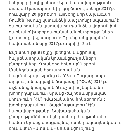
երկրորդ փուլից հետո։ Նրա կառավարությունն
առայժմ կատարում է իր գործառույթները։ 2017թ.
հունվարի 20-ից հետո (այդ օրը նոր նախագահ
Ռումեն Ռադևը կստանձնի պաշտոնը) սպասվում է
ծառայողական կառավարության ձևավորում, իսկ
գարնանը՝ խորհրդարանական ընտրություններ
(չորրորդը վեց տարում)։ Դրանց անցկացման
հավանական օրը 2017թ. ապրիլի 2-ն է։
Քվեարկության ելքը վճռեցին նացիոնալ-
հայրենասիրական կուսակցությունների
ընտրողները։ Դրանցից երկուսը՝ Ներքին
Մակեդոնական հեղափոխական
կազմակերպությունը (ՆՄՀԿ) և Բուլղարիայի
փրկության ազգային ճակատը (ԲՓԱՃ) 2014թ.
աշնանից կոալիցիոն ձևաչափով ներկա են
խորհրդարանում։ Նրանց Հայրենասիրական
միությունը (ՀՄ) թվաքանակով հինգերորդն է
խորհրդարանում։ Ցայժմ աջակցում էին
կառավարությանը։ Նախագահական
ընտրություններում ընդհանուր հաղթանակի
համար նրանց միացավ ծայրահեղ ազգայնական և
ռուսամետ «Ատակա» կուսակցությունը