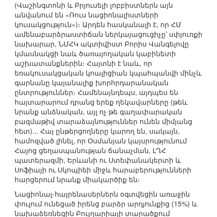
(Վաշինգտոնի և Բրյուսելի լոբբիստներն այն
անվանում են «Ռուս նացիոնալիստների
կուսակցություն»)։ Արդեն հասկանալի է, որ ՀՄ
ամենաբարձրաստիճան ներկայացուցիչը՝ սփյուռքի
նախարար, ՆՄՀԿ ակտիվիստ Բորիս Վանգելովը
կմասնակցի նաև ծառայողական կաբինետի
աշխատանքներին։ Հայտնի է նաև, որ
եռակուսակցական կոալիցիան կպահպանվի մինչև
գարնանը կայանալիք խորհրդարանական
ընտրություններ։ Համենայնդեպս, այդպես են
հայտարարում դրանց երեք ղեկավարները (թեև
նրանք անձնական, այլ ոչ թե գաղափարական
բազմաթիվ տարաձայնություններ ունեն միմյանց
հետ)... Հայ ընթերցողները կարող են, սակայն,
համոզված լինել, որ Օսմանյան կայսրությունում
Հայոց ցեղասպանության ճանաչման, ԼՂՀ
պատերազմի, Երևանի ու Ստեփանակերտի և
Սոֆիայի ու Սկոպիեի միջև հարաբերությունների
հարցերում նրանք միակարծիք են։
Նացիոնալ-հայրենասերներն օգտվեցին առաջին
փուլում ունեցած իրենց բարձր արդյունքից (15%) և
նախաձեռնեցին Բուլղարիայի տարածքում