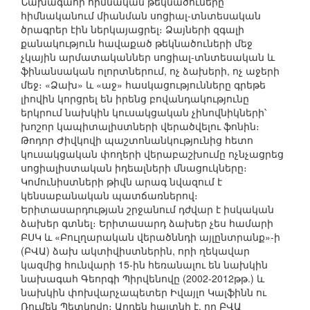
Նախագահի հիմնական թեկնածուները
հիմնականում միանման սոցիալ-տնտեսական
ծրագրեր էին ներկայացրել։ Ձայների զգալի
քանակություն հավաքած թեկնածուների մեջ
չկային արմատականներ սոցիալ-տնտեսական և
ֆինանսական ոլորտներում, ոչ ձախերի, ոչ աջերի
մեջ։ «Ձախ» և «աջ» հասկացությունները գրեթե
լիովին կորցրել են իրենց բովանդակությունը
երկրում նախկին կուսակցական չինովնիկների՝
խոշոր կապիտալիստների վերածվելու ֆոնին։
Թոդոր Ժիվկովի պաշտոնանկությունից հետո
կուսակցական փողերի վերաբաշխումը ոչնչացրեց
սոցիալիստական իդեալների մնացուկները։
Կոմունիստների թիվն արագ նվազում է
կենսաբանական պատճառներով։
Երիտասարդության շրջանում դժվար է իսկական
ձախեր գտնել։ Երիտասարդ ձախեր չես համարի
ԲՍԿ և «Բուլղարական վերածննդի այլընտրանք»-ի
(ԲՎԱ) ձախ ակտիվիստներին, որի ղեկավար
կազմից հունվարի 15-ին հեռանալու են նախկին
նախագահ Գեորգի Պիրվենովը (2002-2012թթ.) և
նախկին փոխվարչապետեր Իվայլո Կալֆինն ու
Ռումեն Պետկովը։ Արդեն հայտնի է, որ ԲՎԱ