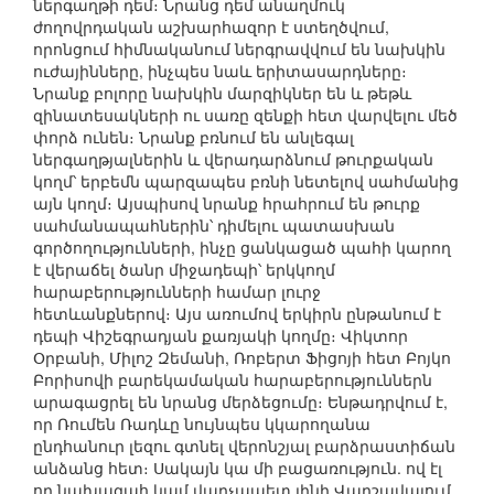
ներգաղթի դեմ։ Նրանց դեմ անաղմուկ
ժողովրդական աշխարհազոր է ստեղծվում,
որոնցում հիմնականում ներգրավվում են նախկին
ուժայինները, ինչպես նաև երիտասարդները։
Նրանք բոլորը նախկին մարզիկներ են և թեթև
զինատեսակների ու սառը զենքի հետ վարվելու մեծ
փորձ ունեն։ Նրանք բռնում են անլեգալ
ներգաղթյալներին և վերադարձնում թուրքական
կողմ՝ երբեմն պարզապես բռնի նետելով սահմանից
այն կողմ։ Այսպիսով նրանք հրահրում են թուրք
սահմանապահներին՝ դիմելու պատասխան
գործողությունների, ինչը ցանկացած պահի կարող
է վերաճել ծանր միջադեպի՝ երկկողմ
հարաբերությունների համար լուրջ
հետևանքներով։ Այս առումով երկիրն ընթանում է
դեպի Վիշեգրադյան քառյակի կողմը։ Վիկտոր
Օրբանի, Միլոշ Զեմանի, Ռոբերտ Ֆիցոյի հետ Բոյկո
Բորիսովի բարեկամական հարաբերություններն
արագացրել են նրանց մերձեցումը։ Ենթադրվում է,
որ Ռումեն Ռադևը նույնպես կկարողանա
ընդհանուր լեզու գտնել վերոնշյալ բարձրաստիճան
անձանց հետ։ Սակայն կա մի բացառություն. ով էլ
որ նախագահ կամ վարչապետ լինի Վարշավայում,