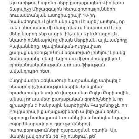
Այս առիթով հայտնի սերբ քաղաքագետ Վիոլետա
Տալովիչը Միջազգային հետազոտությունների
ռուսաստանյան ասոցիացիայի 10-րդ
համաժողովում ընդհանրացում է արել՝ ասելով, որ
«մեր ընտրանու մի մասը դեռևս հավատում է, որ
մենք կարող ենք ապրել ինչպես Արևմուտքում»,
նկատի ունենալով ոչ միայն Սերբիան, այլև ամբողջ
Բալկանները։ Սլավոնական-ուղղափառ
քաղաքակրթությունում ներառված լինելով՝ նրանց
ճանապարհը դեպի Եվրոպա միշտ միակցվելու է
բյուզանդականության և ռուսաֆիլության
ավանդույթի հետ։
Ընդդիմադիր թեկնածուի հաղթանակը ստիպել է
հեռացող իշխանություններին, կոնկրետ՝
հրաժարական տված վարչապետ Բոյկո Բորիսովին,
անսալ ռուսամետ քաղաքական գործիչների և որ
գլխավորն է՝ հանրային կարծիքին։ Գաղտնիք չէ, որ
Բուլղարիայի քաղաքացիների ավելի քան երկու
երրորդը համակրում է ռուսներին և հանդես է գալիս
բոլոր հնարավոր ուղղություններով
հարաբերությունների զարգացման օգտին։ Այս
մասին լավ գիտեն թե՛ Բրյուսելում, թե՛