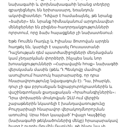
նախագահի և փոխնախագահի նրանց տեղերը
զբաղեցնելու են երիտասարդ, եռանդուն
ակտիվիստներ։ Դժվար է համաձայնել, թե նրանք
«ձախեր» են. նրանք հիմնականում արդյունավետ
մենեջերներ են բիզնես-հաղորդակցությունների
ոլորտում, որը ձախ հայացքներ չի նախատեսում։
Եթե Ռումեն Ռադևը և Իլիանա Յոտովան արդեն
հաղթել են, կարելի է սպասել Ռուսաստանի
Դաշնության դեմ պատժամիջոցների մեղմացման
կամ չեղարկման փորձերի, ինչպես նաև նոր
խոսակցությունների «Հարավային հոսք» նախագծի
վերսկսման մասին (թեև Դ.Պեսկովը մամուլի
ասուլիսում հատուկ հայտարարեց, որ դրա
հնարավորությունը նվազագույն է)։ Դա, իհարկե,
դուր չի գա բրյուսելյան եվրաբյուրոկրատներին և
վաշինգտոնյան քաղաքական «հրահանգիչներին»։
Դրա փոխարեն մոսկովյան ԶԼՄ-ում վերջին
շաբաթներին նկատելի է խանդավառությունը
Բուլղարիայի հնարավոր վերակողմնորոշման
առումով։ Սրա հետ կապված՝ Իվայլո Կալֆինը
(նախագահի թեկնածուներից մեկը) հրապարակավ
հարց է ուղղել Ռումեն Ռադևին, թե ինչու նա չի