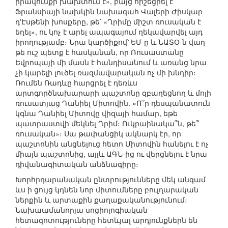
իրավունքի խախտում է», բայց հիշեցրել է
Ֆրանսիայի նախկին նախագահ Վալերի Ժիսկար
դ'Էսթենի խոսքերը, թե՝ «Ղրիմը միշտ ռուսական է
եղել», ու կոչ է արել ապագայում ղեկավարվել այդ
իրողությամբ։ Նրա կարծիքով՝ ԵՄ-ը և ՆԱՏՕ-ն վաղ
թե ուշ պետք է հասկանան, որ Ռուսաստանը
Եվրոպայի մի մասն է հանդիսանում և առանց նրա
չի կարելի լուծել ռազմավարական ոչ մի խնդիր։
Ռումեն Ռադևը հարցրել է դեռևս
արտգործնախարարի պաշտոնը զբաղեցնող և մոլի
ռուսատյաց Դանիել Միտովին. «Ո՞ր դեսպանատուն
կգնա Դանիել Միտովը վիզայի համար, եթե
պատրաստվի մեկնել Ղրիմ։ Ուկրաինակա՞ն, թե՞
ռուսական»։ Սա թափանցիկ ակնարկ էր, որ
պաշտոնին անցնելուց հետո Միտովին հանելու է ոչ
միայն պաշտոնից, այլև ԱԳՆ-ից ու վերցնելու է նրա
դիվանագիտական անձնագիրը։
Խորհրդարանական ընտրությունները մեկ անգամ
ևս ի ցույց կդնեն նոր միտումները բուլղարական
ներքին և արտաքին քաղաքականությունում։
Նախաամանորյա սոցիոլոգիական
հետազոտություները հետևյալ արդյունքներն են