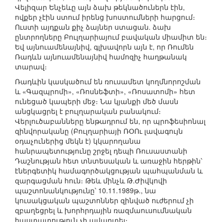
Վելիզար Ենչեևը այն ձախ թեկնածուներն էին,
ովքեր չէին ստում իրենց խոստումների հարցում։
Ուստի այդքան քիչ ձայներ ստացան. ձախ
ընտրողները Բուլղարիայում բավական միամիտ են։
Եվ այնուամենայնիվ, գլխավորն այն է, որ Ռումեն
Ռադևն այնուամենայնիվ համոզիչ հաղթանակ
տարավ։
Ռադևին կասկածում են ռուսամետ կողմնորոշման
և «Գազպրոմի», «Ռոսնեֆտի», «Ռոսատոմի» հետ
ունեցած կապերի մեջ։ Նա կյանքի մեծ մասն
անցկացրել է բուլղարական բանակում։
Վերլուծաբանները ենթադրում են, որ պրոֆեսիոնալ
զինվորականը (Բուլղարիայի ՌՕՈւ լավագույն
օդաչուներից մեկն է) կկարողանա
հանրապետությունը շրջել դեպի Ռուսաստանի
Դաշնության հետ տնտեսական և առաջին հերթին՝
էներգետիկ համագործակցության պահպանման և
զարգացման հուն։ Թեև մինչև Թ.Ժիվկովի
պաշտոնանկությունը՝ 10.11.1989թ., նա
կուսակցական պաշտոններ զինված ուժերում չի
զբաղեցրել և խորհրդային ռազմաուսումնական
հաստատություն չի ավարտել։