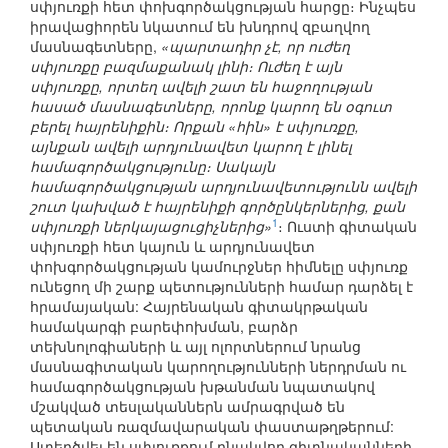
սփյուռքի հետ փոխգործակցության հարցը։ Ինչպես
իրավացիորեն նկատում են խնդրով զբաղվող
մասնագետները,
«պարտադիր չէ, որ ուժեղ
սփյուռքը բազմաքանակ լինի։ Ուժեղ է այն
սփյուռքը, որտեղ ավելի շատ են հաջողության
հասած մասնագետները, որոնք կարող են օգուտ
բերել հայրենիքին։ Որքան «հին» է սփյուռքը,
այնքան ավելի արդյունավետ կարող է լինել
համագործակցությունը։ Սակայն
համագործակցության արդյունավետությունն ավելի
շուտ կախված է հայրենիքի գործընկերներից, քան
1
սփյուռքի ներկայացուցիչներից»
։ Ուստի գիտական
սփյուռքի հետ կայուն և արդյունավետ
փոխգործակցության կամուրջներ հիմնելը սփյուռք
ունեցող մի շարք պետությունների համար դարձել է
հրամայական: Հայրենական գիտակրթական
համակարգի բարեփոխման, բարձր
տեխնոլոգիաների և այլ ոլորտներում նրանց
մասնագիտական կարողությունների ներդրման ու
համագործակցության խթանման նպատակով
մշակված տեսլականներն ամրագրված են
պետական ռազմավարական փաստաթղթերում:
Ստեղծվել են սփյուռքում բնակվող գիտնականների