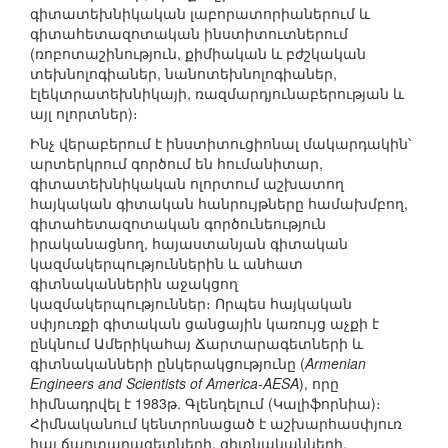
գիտատեխնիկական լաբորատորիաներում և
գիտահետազոտական ինստիտուտներում
(ռոբոտաշինություն, քիմիական և բժշկական
տեխնոլոգիաներ, նանոտեխնոլոգիաներ,
էլեկտրատեխնիկայի, ռազմարդյունաբերության և
այլ ոլորտներ)։
Ինչ վերաբերում է ինստիտուցիոնալ մակարդակին՝
արտերկրում գործում են հումանիտար,
գիտատեխնիկական ոլորտում աշխատող
հայկական գիտական հանրույթները համախմբող,
գիտահետազոտական գործունեություն
իրականացնող, հայաստանյան գիտական
կազմակերպություններին և անհատ
գիտնականներին աջակցող
կազմակերպություններ։ Որպես հայկական
սփյուռքի գիտական ցանցային կառույց աչքի է
ընկնում Ամերիկահայ Ճարտարագետների և
գիտնականների ընկերակցությունը (
Armenian
Engineers and Scientists of America-AESA
), որը
հիմնադրվել է 1983թ. Գլենդելում (Կալիֆորնիա)։
Հիմնականում կենտրոնացած է աշխարհասփյուռ
հայ ճարտարագետների, գիտնականների,