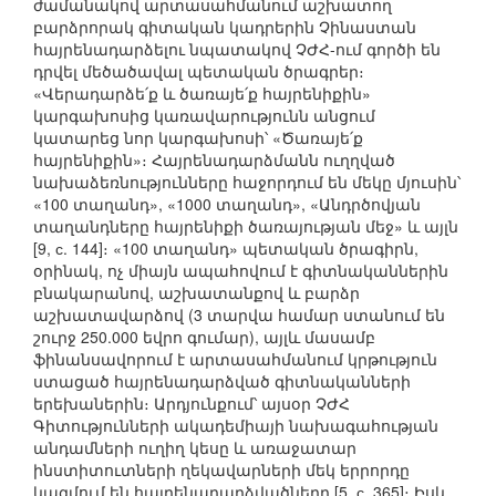
ժամանակով արտասահմանում աշխատող
բարձրորակ գիտական կադրերին Չինաստան
հայրենադարձելու նպատակով ՉԺՀ-ում գործի են
դրվել մեծածավալ պետական ծրագրեր։
«Վերադարձե՛ք և ծառայե՛ք հայրենիքին»
կարգախոսից կառավարությունն անցում
կատարեց նոր կարգախոսի՝ «Ծառայե՛ք
հայրենիքին»։ Հայրենադարձմանն ուղղված
նախաձեռնությունները հաջորդում են մեկը մյուսին՝
«100 տաղանդ», «1000 տաղանդ», «Անդրծովյան
տաղանդները հայրենիքի ծառայության մեջ» և այլն
[9, с. 144]։ «100 տաղանդ» պետական ծրագիրն,
օրինակ, ոչ միայն ապահովում է գիտնականներին
բնակարանով, աշխատանքով և բարձր
աշխատավարձով (3 տարվա համար ստանում են
շուրջ 250.000 եվրո գումար), այլև մասամբ
ֆինանսավորում է արտասահմանում կրթություն
ստացած հայրենադարձված գիտնականների
երեխաներին։ Արդյունքում՝ այսօր ՉԺՀ
Գիտությունների ակադեմիայի նախագահության
անդամների ուղիղ կեսը և առաջատար
ինստիտուտների ղեկավարների մեկ երրորդը
կազմում են հայրենադարձվածները [5, с. 365]։ Իսկ