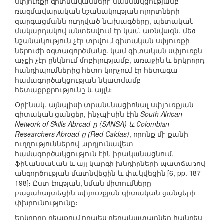
սփյուռքի գիտնականների մասնակցությամբ
ռազմավարական նշանակության ոլորտների
զարգացմանն ուղղված նախագծերը, պետական
մակարդակով անտեսվում էր կամ, առնվազն, մեծ
նշանակություն չէր տրվում գիտական սփյուռքի
ներուժի օգտագործմանը, կամ գիտական սփյուռքն
աչքի չէր ընկնում մոբիլությամբ, առաջին և երկրորդ
հանդիպումներից հետո կորչում էր հետագա
համագործակցության նկատմամբ
հետաքրքրությունը և այլն։
Օրինակ, այնպիսի տրանսնացիոնալ սփյուռքյան
գիտական ցանցեր, ինչպիսին էին
South African
Network of Skills Abroad-ը (SANSA) և Colombian
Researchers Abroad-ը (Red Caldas)
, որոնք մի քանի
ուղղություններով արդյունավետ
համագործակցություն էին իրականացնում,
ֆինանսական և այլ կարգի խնդիրների պատճառով
անգործության մատնվեցին և փակվեցին [6, pp. 187-
198]։ Ըստ էության, նման միտումները
բացահայտեցին սփյուռքյան գիտական ցանցերի
փխրունությունը։
Երկրորդ դեպքում որպես դերակատարներ հանդես