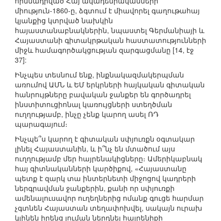
հիմնադրված Հայ ակադեմիականների
միություն-1860-ը, ձգտում է միավորել գաղութահայ
կյանքից կտրված նախկին
հայաստանաբնակներին, նպաստել Գերմանիայի և
Հայաստանի գիտակրթական հաստատությունների
միջև համագործակցության զարգացմանը [14, էջ
37]:
Ինչպես տեսնում ենք, ինքնակազմակերպման
առումով ԱՄՆ և ԵՄ երկրների հայկական գիտական
հանրույթները բավական ջանքեր են գործադրել
ինստիտուցիոնալ կառույցների ստեղծման
ուղղությամբ, ինչը չենք կարող ասել ՌԴ
պարագայում։
Ինչպե՞ս կարող է գիտական սփյուռքն օգտակար
լինել Հայաստանին, և ի՞նչ են մտածում այս
ուղղությամբ մեր հայրենակիցները։ Ամերիկաբնակ
հայ գիտնականների կարծիքով, «Հայաստանը
պետք է զարկ տա ինտերնետի միջոցով կադրերի
ներգրավման ջանքերին, քանի որ սփյուռքի
ամենալուսավոր ուղեղներից ոմանք գուցե հարմար
չգտնեն Հայաստան տեղափոխվել, սակայն ուրախ
կլինեն իրենց լուման ներդնել հայրենիքի