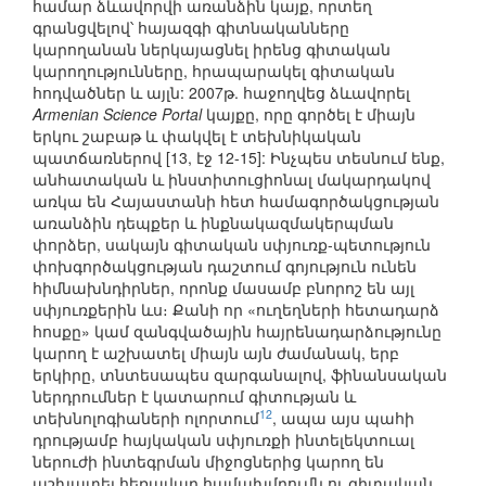
համար ձևավորվի առանձին կայք, որտեղ
գրանցվելով՝ հայազգի գիտնականները
կարողանան ներկայացնել իրենց գիտական
կարողությունները, հրապարակել գիտական
հոդվածներ և այլն: 2007թ. հաջողվեց ձևավորել
Armenian Science Portal
կայքը, որը գործել է միայն
երկու շաբաթ և փակվել է տեխնիկական
պատճառներով [13, էջ 12-15]: Ինչպես տեսնում ենք,
անհատական և ինստիտուցիոնալ մակարդակով
առկա են Հայաստանի հետ համագործակցության
առանձին դեպքեր և ինքնակազմակերպման
փորձեր, սակայն գիտական սփյուռք-պետություն
փոխգործակցության դաշտում գոյություն ունեն
հիմնախնդիրներ, որոնք մասամբ բնորոշ են այլ
սփյուռքերին ևս։ Քանի որ «ուղեղների հետադարձ
հոսքը» կամ զանգվածային հայրենադարձությունը
կարող է աշխատել միայն այն ժամանակ, երբ
երկիրը, տնտեսապես զարգանալով, ֆինանսական
ներդրումներ է կատարում գիտության և
12
տեխնոլոգիաների ոլորտում
, ապա այս պահի
դրությամբ հայկական սփյուռքի ինտելեկտուալ
ներուժի ինտեգրման միջոցներից կարող են
աշխատել հեռավար համախմբումն ու գիտական