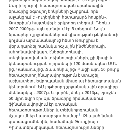
Մարի Կյուրիի հետազոտական գրանտային
ծրագրից օգտվող երկրների շարքում, որն
աջակցում է «ուղեղների հետադարձ հոսքին»,
Թուրքիան հայտնվել է երկրորդ տեղում։ Դեռևս
2007-2009թթ. այն գտնվում էր 5 տեղում։ Նույն
ծրագրերի շրջանակներում գիտության թեկնածուի
կոչման արժանանալուց հետո Թուրքիա է
վերադարձել համակարգչային ինժեներիայի,
աերոնավտիկայի, էներգետիկայի,
տեղեկատվական տեխնոլոգիաների, քիմիայի և
կենսաբանության ոլորտների 120 մասնագետ ԱՄՆ-
ից, Կանադայից, Ճապոնիայից։ Բացի այդ, 50 թուրք
հետազոտող հնարավորություն է ստացել
աշխատելու Եվրոպական միացյալ հետազոտական
կենտրոնում։ ԵՄ յոթերորդ շրջանակային ծրագիրը
մեկնարկել է 2007թ. և գործել մինչև 2013թ., բյուջեն
50 մլրդ եվրո էր։ Այս ծրագիրը հիմնականում
ֆինանսավորվում էր գիտական
հետազոտություններ և տեխնոլոգիական
3
մշակումներ կատարելու համար
։ Չնայած նման
զարգացումներին, համաձայն Թուրքիայի
Գիտատեխնիկական հետազոտությունների