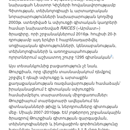
նախագահ Նեստոր Կիշների հովանավորությամբ
Գիտության, տեխնոլոգիայի և արտադրական
նորարարությունների նախարարության կողմից
2003թ. ստեղծված և սփյուռքի գիտական կադրերի
համար նախատեսված
RAICES
(«Արմատ»)
ծրագիրը, որի շրջանակներում 2016թ. հուլիսի 20-ի
դրությամբ այդ երկիր է հայրենադարձվել
սոցիալական գիտությունների, կենսաբանության,
տեխնոլոգիաների և առողջապահության
2
ոլորտներում աշխատող շուրջ 1295 գիտնական
։
Այս տեսանկյունից բացառություն չէ նաև
Թուրքիան, որը վերջին տասնամյակում դեմքով
շրջվել է դեպի սփյուռքը և արտաքին
քաղաքականության ռազմավարության համաձայն՝
իրականացնում է գիտական սփյուռքին
համախմբելու տարատեսակ միջոցառումներ։
Թուրքիայում տարեցտարի ավելանում են
գիտնականների թիվը և ներդրումները գիտության
մեջ։ Միայն 2007-2010թթ. ԵՄ յոթերորդ շրջանակային
ծրագրով Թուրքիան գիտության զարգացման,
տեխնոլոգիաների և ինովացիոն գործունեությունը
խթանելու նպատակով ստացել է 1,5 մլրդ եվրո։