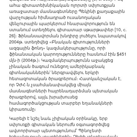
ահա գիտատեխնիկական ոլորտի սփյուռքյան
առաջատար մասնագետները Պեկինի քաղաքային
վարչության հիմնադրած ուսանողական
վենչուրային պարկերում հնարավորություն են
ստանում ստեղծելու գիտատար սթարթափեր [10, с.
26]։ Ֆինանսավորման խնդիրը լուծելու նպատակով
2004թ. ստեղծվեց «Բնական գիտությունների
ազգային ֆոնդ» կազմակերպությունը, որի
ֆինանսական կարողությունները հասնում էին $451
մլն-ի (2004թ.)։ Կազմակերպությունն աջակցեց
չինական ծագում ունեցող ամերիկաբնակ
գիտնականներին՝ ներգրավվելու երկրի
հետազոտական ծրագրերում։ Հատկանշական է,
որ ՉԺՀ-ն չսահմանափակվեց միայն
մասնագետների հայրենադարձման պետական
ծրագրերով, այլև խրախուսեց
համագործակցության տարբեր եղանակների
կիրառումը։
Կարելի է նշել նաև չիլիական օրինակը, երբ
սփյուռքի գիտական ներուժն օգտագործվեց
ավտորիտար պետությունում՝ Պինոչետի
իշխանության տարիներին։ Չիլիի տնտեսական