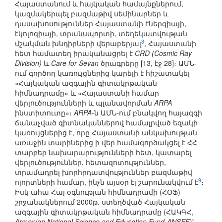
Հայաստանում և հայկական համայնքներում,
կազմակերպել բազմաթիվ սեմինարներ և
դասախոսություններ Հայաստանի էներգիայի,
էկոլոգիայի, տրանսպորտի, տեղեկատվության
8
մշակման խնդիրների վերաբերյալ
, Հայաստանի
հետ համատեղ իրականացրել է
CRD (Cosmic Ray
Division)
և
Care for Sevan
ծրագրերը [13, էջ 28]։ ԱՄՆ-
ում գործող կառույցներից կարելի է հիշատակել
«Հայկական ազգային գիտակրթական
հիմնադրամը» և «Հայաստանի համար
վերլուծությունների և պլանավորման
ARPA
ինստիտուտը»։
ARPA
-ն ԱՄՆ-ում բնակվող հայազգի
ճանաչված գիտնականներով համալրված եզակի
կառույցներից է, որը Հայաստանի անկախության
առաջին տարիներից ի վեր համագործակցել է ՀՀ
տարբեր նախարարությունների հետ, կատարել
վերլուծություններ, հետազոտություններ,
տրամադրել խորհրդատվություններ բազմաթիվ
9
ոլորտների համար, ինչն այսօր էլ շարունակվում է
։
Իսկ ահա Հայ օգնության հիմնադրամի (ՀՕՖ)
շրջանակներում 2000թ. ստեղծված Հայկական
ազգային գիտակրթական հիմնադրամը (ՀԱԿԳՀ,
Armenian National Science and Education Fund-ANSEF
)՝