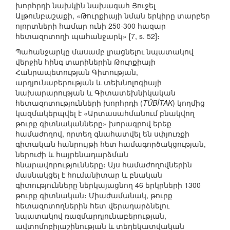
խորհրդի նախկին նախագահ Յուջել
Ալթունբաշաքի, «Թուրքիայի նման երկիրը տարբեր
ոլորտների համար ունի 250-300 հազար
հետազոտողի պահանջարկ» [7, s. 52]։
Պահանջարկը մասամբ լրացնելու նպատակով
վերջին հինգ տարիներին Թուրքիայի
Հանրապետության Գիտության,
արդյունաբերության և տեխնոլոգիայի
նախարարության և Գիտատեխնիկական
հետազոտությունների խորհրդի (
TÜBİTAK
) կողմից
կազմակերպվել է «Արտասահմանում բնակվող
թուրք գիտնականները» խորագրով երեք
համաժողով, որտեղ գնահատվել են սփյուռքի
գիտական հանրույթի հետ համագործակցության,
ներուժի և հայրենադարձման
հնարավորությունները։ Այս համաժողովներին
մասնակցել է հումանիտար և բնական
գիտությունները ներկայացնող 46 երկրների 1300
թուրք գիտնական։ Միաժամանակ, թուրք
հետազոտողներին հետ վերադարձնելու
նպատակով ռազմարդյունաբերության,
ավտոմոբիլաշինության և տեղեկատվական