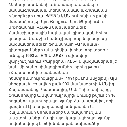
ձեռնարկատերերի և ճարտարապետների
մասնագիտական, տեխնիկական և գիտական
խնդիրների վրա։
AESA
-ն ԱՄՆ-ում ունի մի քանի
մասնաճյուղեր Նյու Յորքում, Նյու Ջերսիում և
Միչիգանում։
AESA
-ն կազմակերպել է
Համաշխարհային հայկական գիտական երկու
կոնգրես։ Առաջին համաշխարհային կոնգրեսը
կազմակերպվել էր Ֆրանսիայի «Արարատ»
գիտությունների ակադեմիայի հետ, որը տեղի է
ունեցել 1993թ., ՅՈՒՆԵՍԿՕ-ի գլխավոր
վարչությունում՝ Փարիզում։
AESA
-ն կազմակերպել է
նաև մի քանի սիմպոզիումներ, որոնց թվում՝
«Հայաստանի տնտեսական
ռեստրուկտուրիզացիան» (1991թ., Լոս Անջելես)։ Այն
ներգրավել էր ավելի քան 200 մասնագետի ԱՄՆ-ից,
Հայաստանից, Կանադայից, Մեծ Բրիտանիայից,
Ֆրանսիայից և Ավստրալիայից։ Նրանց թվում էր 16
հոգանոց պատվիրակությունը Հայաստանից, որի
կազմում էին ակադեմիայի անդամներ և
Հայաստանի նորաստեղծ կառավարության
պաշտոնյաներ։ Բացի այդ, կազմակերպությունը
հովանավորել է տեխնիկական նախագծեր