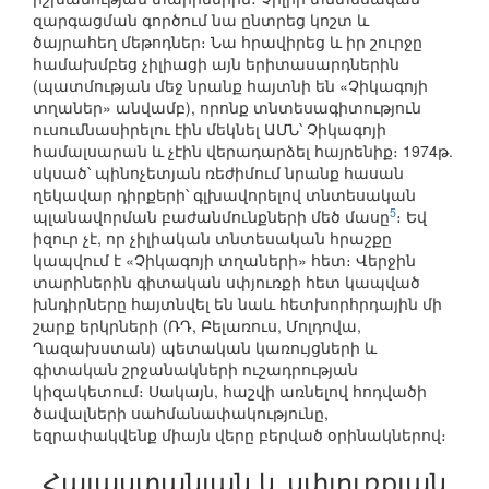
զարգացման գործում նա ընտրեց կոշտ և
ծայրահեղ մեթոդներ։ Նա հրավիրեց և իր շուրջը
համախմբեց չիլիացի այն երիտասարդներին
(պատմության մեջ նրանք հայտնի են «Չիկագոյի
տղաներ» անվամբ), որոնք տնտեսագիտություն
ուսումնասիրելու էին մեկնել ԱՄՆ՝ Չիկագոյի
համալսարան և չէին վերադարձել հայրենիք։ 1974թ.
սկսած՝ պինոչետյան ռեժիմում նրանք հասան
ղեկավար դիրքերի՝ գլխավորելով տնտեսական
5
պլանավորման բաժանմունքների մեծ մասը
։ Եվ
իզուր չէ, որ չիլիական տնտեսական հրաշքը
կապվում է «Չիկագոյի տղաների» հետ։ Վերջին
տարիներին գիտական սփյուռքի հետ կապված
խնդիրները հայտնվել են նաև հետխորհրդային մի
շարք երկրների (ՌԴ, Բելառուս, Մոլդովա,
Ղազախստան) պետական կառույցների և
գիտական շրջանակների ուշադրության
կիզակետում։ Սակայն, հաշվի առնելով հոդվածի
ծավալների սահմանափակությունը,
եզրափակվենք միայն վերը բերված օրինակներով։
Հայաստանյան և սփյուռքյան