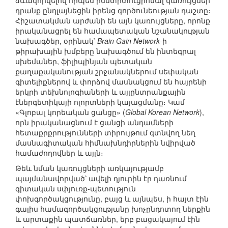
ձևավորվելով որպես ինստիտուցիոնալ կառույցներ՝
դրանք ընդլայնեցին իրենց գործունեության դաշտը։
Հիշատակման արժանի են այն կառույցները, որոնք
իրականացրել են համապետական նշանակության
նախագծեր, օրինակ՝
Brain Gain Network
-ի
թիրախային խմբերը նախագծում են ինտեգրալ
սխեմաներ, ֆիլիպինյան պետական
քաղաքականության շրջանակներում սեփական
գիտելիքներով և փորձով մասնակցում են հայրենի
երկրի տեխնոլոգիաների և այլընտրանքային
էներգետիկայի ոլորտների կայացմանը։ Կամ
«Գլոբալ կորեական ցանցը» (
Global Korean Network
),
որն իրականացնում է ցանցի անդամների
հետաքրքրությունների տիրույթում գտնվող նեղ
մասնագիտական հիմնախնդիրներին նվիրված
համաժողովներ և այլն։
Թեև նման կառույցների առկայությամբ
պայմանավորված՝ ավելի դյուրին էր դառնում
գիտական սփյուռք-պետություն
փոխգործակցությունը, բայց և այնպես, ի հայտ էին
գալիս համագործակցությանը խոչընդոտող ներքին
և արտաքին պատճառներ, երբ բացակայում էին