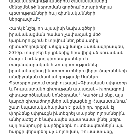
կազմակերպություններում ժամանակակից
մենեջմենթի ներդրման գործում օտարերկրյա
պետությունների հայ գիտնականների
6
ներգրավում
:
Հարկ է նշել, որ այսպիսի նախագծերի
իրականացման համար չափազանց մեծ
կարևորություն է տրվում նեղ թեմատիկ
գիտաժողովների անցկացմանը։ Մասնավորապես,
2010թ. տարբեր երկրներից հրավիրված ռուսական
ծագում ունեցող գիտնականների և
ռազմավարական հետազոտություններ
իրականացնող ինստիտուտների վերլուծաբանների
անմիջական մասնակցությամբ Սանկտ
Պետերբուրգում տեղի ուեցավ «Գիտական սփյուռքը
և Ռուսաստանի գիտության ապագան» խորագրով
7
գիտագործնական կոնֆերանս
։ Կարծում ենք, այս
կարգի գիտաժողովներ անցկացնելը Հայաստանում
շատ նպատակահարմար է, քանի որ, որքան էլ
փորձենք սփյուռքն ինտեգրել տարբեր ոլորտներին,
անհրաժեշտ է նախապես պատրաստ լինել լսելու
այդ հանրույթի կարծիքներն ու տեսակետներն այս
հարցի վերաբերյալ։ Մոլդովան, Ռուսաստանը,