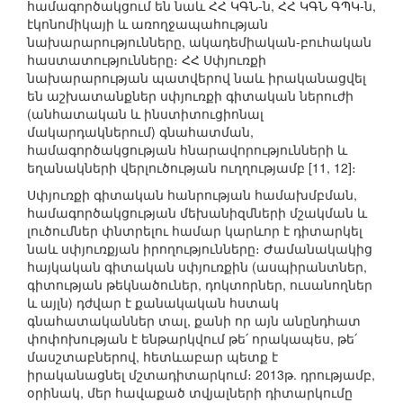
համագործակցում են նաև ՀՀ ԿԳՆ-ն, ՀՀ ԿԳՆ ԳՊԿ-ն,
էկոնոմիկայի և առողջապահության
նախարարությունները, ակադեմիական-բուհական
հաստատությունները։ ՀՀ Սփյուռքի
նախարարության պատվերով նաև իրականացվել
են աշխատանքներ սփյուռքի գիտական ներուժի
(անհատական և ինստիտուցիոնալ
մակարդակներում) գնահատման,
համագործակցության հնարավորությունների և
եղանակների վերլուծության ուղղությամբ [11, 12]։
Սփյուռքի գիտական հանրության համախմբման,
համագործակցության մեխանիզմների մշակման և
լուծումներ փնտրելու համար կարևոր է դիտարկել
նաև սփյուռքյան իրողությունները։ Ժամանակակից
հայկական գիտական սփյուռքին (ասպիրանտներ,
գիտության թեկնածուներ, դոկտորներ, ուսանողներ
և այլն) դժվար է քանակական հստակ
գնահատականներ տալ, քանի որ այն անընդհատ
փոփոխության է ենթարկվում թե՛ որակապես, թե՛
մասշտաբներով, հետևաբար պետք է
իրականացնել մշտադիտարկում։ 2013թ. դրությամբ,
օրինակ, մեր հավաքած տվյալների դիտարկումը