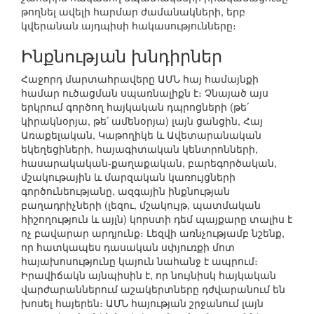
թողնել ավելի հարմար ժամանակների, երբ
կվերանան այդպիսի հակասությունները։
Ինքնության խնդիրներ
Հաջորդ մարտահրավերը ԱՄՆ հայ համայնքի
համար ուծացման սպառնալիքն է։ Չնայած այս
երկրում գործող հայկական դպրոցների (թե՛
կիրակնօրյա, թե՛ ամենօրյա) լայն ցանցին, Հայ
Առաքելական, Կաթողիկե և Ավետարանական
եկեղեցիների, հայագիտական կենտրոնների,
հասարակական-քաղաքական, բարեգործական,
մշակութային և մարզական կառույցների
գործունեությանը, ազգային ինքնության
բաղադրիչների (լեզու, մշակույթ, պատմական
հիշողություն և այլն) կորստի դեմ պայքարը տալիս է
ոչ բավարար արդյունք։ Լեզվի առնչությամբ նշենք,
որ հատկապես դասական սփյուռքի մոտ
հայախոսությունը կայուն նահանջ է ապրում։
Իրավիճակն այնպիսին է, որ նույնիսկ հայկական
վարժարաններում աշակերտները դժվարանում են
խոսել հայերեն։ ԱՄՆ հայության շրջանում լայն