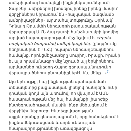
ամերիկահայ համայնքի ինքնընկալումներում։
Տարբեր առիթներով խոսելով իրենք իրենց մասին՝
վերջիններս կիրառում են «հայկական ծագմամբ
ամերիկացիներ» արտահայտությունը։ Օրինակ՝
Դոնալդ Թրամփի ներգաղթի քաղաքականության
վերաբերյալ ԱՄՆ Հայ դատի հանձնախմբի կողմից
արված հայտարարության մեջ նշվում է.
«Իբրեւ
հայկական ծագումով ամերիկացիներ
(ընդգծումը
հեղինակինն է- Վ.Հ.)՝ հպարտ ներգաղթեալներու
համայնք, որոնցմէ շատերը Սուրիոյ, Իրաքի, Իրանի
եւ այս հրամանագրի մէջ նշուած այլ երկիրներու
արմատներ ունեցող Հայոց ցեղասպանութիւնը
7
վերապրածներու ընտանիքներէն են, մենք...»
։
Այս երևույթը, հայ ինքնության պահպանման
տեսակետից բացասական լինելով հանդերձ, ունի
դրական կողմ այն առումով, որ վկայում է ԱՄՆ
հասարակության մեջ հայ համայնքի լիարժեք
ինտեգրվածության մասին, ինչը մեծացնում է
վերջինիս ներուժը։ Ինտեգրվածության
այլընտրանքը գետտոյացումն է, որը հանգեցնում է
ինքնամեկուսացման և գործունեության
հնարավորությունների առավելագույն