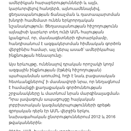
ամերիկյան հարաբերությունների և այլն,
կարևորվելով հանդերձ, այնուամենայնիվ,
ցեղասպանության ճանաչման և դատապարտման
խնդրի համեմատ ունեն երկրորդական
նշանակություն։ Ցեղասպանության հիշողությունն
այնպիսի կարևոր տեղ ունի ԱՄՆ հայության
կյանքում, որ, մասնագետների դիտարկմամբ,
հանդիսանում է ազգակերտման հիմնական գործոն
վերջինիս համար, այլ կերպ ասած՝ ամերիկահայ
ինքնության հենասյունը։
Այս երևույթը, ունենալով դրական որոշակի կողմ
ազգային ինքնության (էթնիկ հիշողության)
պահպանման առումով, հղի է նաև բացասական
հետևանքներով՝ ի մասնավորի նրա, որ նեղացնում
է համայնքի քաղաքական գործունեության
շրջանակները և մատնում նրան մարգինալացման։
Դրա լավագույն ապացույցը հայկական
լոբբիստական կազմակերպությունների գրեթե
զրոյական դերն էր ԱՄՆ վերջին երկու
նախագահական ընտրություններում 2012 և 2016
թվականներին։