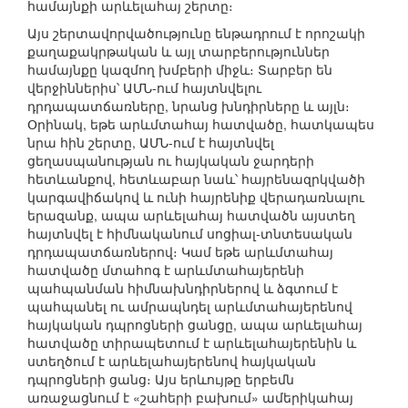
համայնքի արևելահայ շերտը։
Այս շերտավորվածությունը ենթադրում է որոշակի
քաղաքակրթական և այլ տարբերություններ
համայնքը կազմող խմբերի միջև։ Տարբեր են
վերջիններիս՝ ԱՄՆ-ում հայտնվելու
դրդապատճառները, նրանց խնդիրները և այլն։
Օրինակ, եթե արևմտահայ հատվածը, հատկապես
նրա հին շերտը, ԱՄՆ-ում է հայտնվել
ցեղասպանության ու հայկական ջարդերի
հետևանքով, հետևաբար նաև՝ հայրենազրկվածի
կարգավիճակով և ունի հայրենիք վերադառնալու
երազանք, ապա արևելահայ հատվածն այստեղ
հայտնվել է հիմնականում սոցիալ-տնտեսական
դրդապատճառներով։ Կամ եթե արևմտահայ
հատվածը մտահոգ է արևմտահայերենի
պահպանման հիմնախնդիրներով և ձգտում է
պահպանել ու ամրապնդել արևմտահայերենով
հայկական դպրոցների ցանցը, ապա արևելահայ
հատվածը տիրապետում է արևելահայերենին և
ստեղծում է արևելահայերենով հայկական
դպրոցների ցանց։ Այս երևույթը երբեմն
առաջացնում է «շահերի բախում» ամերիկահայ