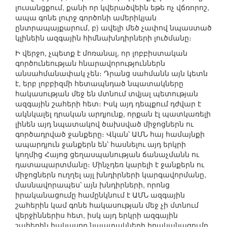
լուսանցքում, քանի որ կվերածվեին եթե ոչ վճռորոշ,
ապա գոնե լուրջ գործոնի ամերիկյան
ընտրապայքարում, բ) ավելի մեծ չափով նպաստած
կլինեին ազգային հիմնախնդիրների լուծմանը։
Ի վերջո, չպետք է մոռանալ, որ լոբբիստական
գործունեության հնարավորություններն
անսահմանափակ չեն։ Դրանց սահմանն այն կետն
է, երբ լոբբիզմի հետապնդած նպատակները
հակասության մեջ են մտնում տվյալ պետության
ազգային շահերի հետ։ Իսկ այդ դեպքում դժվար է
ակնկալել դրական արդյունք, որքան էլ պատկառելի
լինեն այդ նպատակով ծախսված միջոցներն ու
գործադրված ջանքերը։ Վկան՝ ԱՄՆ հայ համայնքի
ապարդյուն ջանքերն են՝ հասնելու այդ երկրի
կողմից Հայոց ցեղասպանության ճանաչմանն ու
դատապարտմանը։ Մինչդեռ կարելի է ջանքերն ու
միջոցներն ուղղել այլ խնդիրների կարգավորմանը,
մասնավորապես՝ այն խնդիրների, որոնց
իրականացումը համընկնում է ԱՄՆ ազգային
շահերին կամ գոնե հակասության մեջ չի մտնում
վերջիններիս հետ, իսկ այդ երկրի ազգային
շահերին հակասող նպատակների իրականացումը