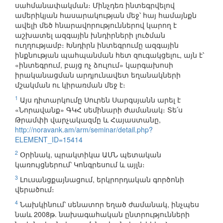
սահմանափակման։ Մինչդեռ ինտեգրվելով
ամերիկյան հասարակության մեջ՝ հայ համայնքն
ավելի մեծ հնարավորություններով կարող է
աշխատել ազգային խնդիրների լուծման
ուղղությամբ։ Խնդիրն ինտեգրումը ազգային
ինքնության պահպանման հետ զուգակցելու, այն է՝
«ինտեգրում, բայց ոչ ձուլում» կարգախոսի
իրականացման արդյունավետ եղանակների
մշակման ու կիրառման մեջ է։
1
Այս դիտարկումը Սուրեն Սարգսյանն արել է
«Նորավանք» ԳԿՀ սեմինարի ժամանակ։ Տե՛ս
Թրամփի վարչակազմը և Հայաստանը,
http://noravank.am/arm/seminar/detail.php?
ELEMENT_ID=15414
2
Օրինակ, պրակտիկա ԱՄՆ պետական
կառույցներում՝ Կոնգրեսում և այլն։
3
Լուսանցքայնացում, երկրորդական գործոնի
վերածում։
4
Նախկինում՝ սենատոր եղած ժամանակ, ինչպես
նաև 2008թ. նախագահական ընտրությունների