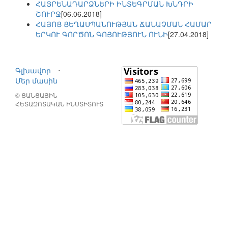
ՀԱՅՐԵՆԱԴԱՐՁՆԵՐԻ ԻՆՏԵԳՐՄԱՆ ԽՆԴՐԻ
ՇՈՒՐՋ
[06.06.2018]
ՀԱՅՈՑ ՑԵՂԱՍՊԱՆՈՒԹՅԱՆ ՃԱՆԱՉՄԱՆ ՀԱՄԱՐ
ԵՐԿՈՒ ԳՈՐԾՈՆ ԳՈՅՈՒԹՅՈՒՆ ՈՒՆԻ
[27.04.2018]
Գլխավոր
⋅
Մեր մասին
© ՑԱՆՑԱՅԻՆ
ՀԵՏԱԶՈՏԱԿԱՆ ԻՆՍՏԻՏՈՒՏ