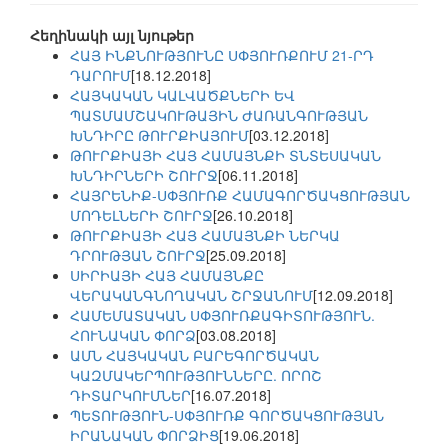
Հեղինակի այլ նյութեր
ՀԱՅ ԻՆՔՆՈՒԹՅՈՒՆԸ ՍՓՅՈՒՌՔՈՒՄ 21-ՐԴ
ԴԱՐՈՒՄ
[18.12.2018]
ՀԱՅԿԱԿԱՆ ԿԱԼՎԱԾՔՆԵՐԻ ԵՎ
ՊԱՏՄԱՄՇԱԿՈՒԹԱՅԻՆ ԺԱՌԱՆԳՈՒԹՅԱՆ
ԽՆԴԻՐԸ ԹՈՒՐՔԻԱՅՈՒՄ
[03.12.2018]
ԹՈՒՐՔԻԱՅԻ ՀԱՅ ՀԱՄԱՅՆՔԻ ՏՆՏԵՍԱԿԱՆ
ԽՆԴԻՐՆԵՐԻ ՇՈՒՐՋ
[06.11.2018]
ՀԱՅՐԵՆԻՔ-ՍՓՅՈՒՌՔ ՀԱՄԱԳՈՐԾԱԿՑՈՒԹՅԱՆ
ՄՈԴԵԼՆԵՐԻ ՇՈՒՐՋ
[26.10.2018]
ԹՈՒՐՔԻԱՅԻ ՀԱՅ ՀԱՄԱՅՆՔԻ ՆԵՐԿԱ
ԴՐՈՒԹՅԱՆ ՇՈՒՐՋ
[25.09.2018]
ՍԻՐԻԱՅԻ ՀԱՅ ՀԱՄԱՅՆՔԸ
ՎԵՐԱԿԱՆԳՆՈՂԱԿԱՆ ՇՐՋԱՆՈՒՄ
[12.09.2018]
ՀԱՄԵՄԱՏԱԿԱՆ ՍՓՅՈՒՌՔԱԳԻՏՈՒԹՅՈՒՆ.
ՀՈՒՆԱԿԱՆ ՓՈՐՁ
[03.08.2018]
ԱՄՆ ՀԱՅԿԱԿԱՆ ԲԱՐԵԳՈՐԾԱԿԱՆ
ԿԱԶՄԱԿԵՐՊՈՒԹՅՈՒՆՆԵՐԸ. ՈՐՈՇ
ԴԻՏԱՐԿՈՒՄՆԵՐ
[16.07.2018]
ՊԵՏՈՒԹՅՈՒՆ-ՍՓՅՈՒՌՔ ԳՈՐԾԱԿՑՈՒԹՅԱՆ
ԻՐԱՆԱԿԱՆ ՓՈՐՁԻՑ
[19.06.2018]