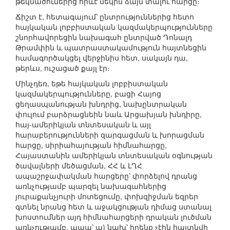
թեկնածուներից որևէ մեկին ձայն տալու հարցը։
Ճիշտ է, հետագայում՝ ընտրություններից հետո
հայկական լոբբիստական կազմակերպությունները
շնորհավորեցին նախագահ ընտրված Դոնալդ
Թրամփին և պատրաստակամություն հայտնեցին
համագործակցել վերջինիս հետ, սակայն դա,
թերևս, ուշացած քայլ էր։
Մինչդեռ, եթե հայկական լոբբիստական
կազմակերպությունները, բացի Հայոց
ցեղասպանության խնդրից, նախընտրական
փուլում բարձրացնեին նաև Արցախյան խնդիրը,
հայ-ամերիկյան տնտեսական և այլ
հարաբերությունների զարգացման և խորացման
հարցը, սիրիահայության հիմնահարցը,
Հայաստանին ամերիկյան տնտեսական օգնության
ծավալների մեծացման, ՀՀ և ԼՂՀ
ապաշրջափակման հարցերը՝ փորձելով դրանց
առնչությամբ պարզել նախագահներից
յուրաքանչյուրի մոտեցումը, փոխզիջման եզրեր
գտնել նրանց հետ և աջակցության դիմաց ստանալ
խոստումներ այդ հիմնահարցերի դրական լուծման
առնչությամբ, ապա՝ ա) նախ՝ իրենք չէին հայտնվի