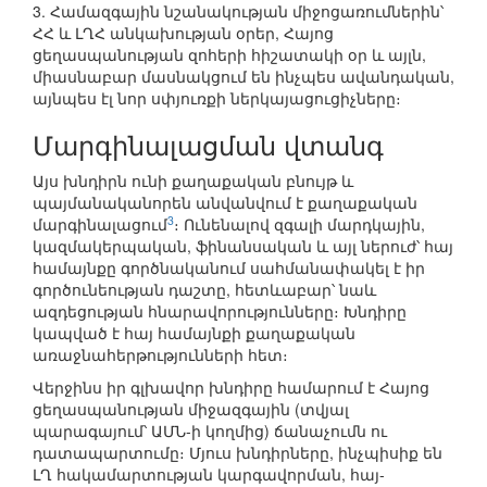
3. Համազգային նշանակության միջոցառումներին՝
ՀՀ և ԼՂՀ անկախության օրեր, Հայոց
ցեղասպանության զոհերի հիշատակի օր և այլն,
միասնաբար մասնակցում են ինչպես ավանդական,
այնպես էլ նոր սփյուռքի ներկայացուցիչները։
Մարգինալացման վտանգ
Այս խնդիրն ունի քաղաքական բնույթ և
պայմանականորեն անվանվում է քաղաքական
3
մարգինալացում
։ Ունենալով զգալի մարդկային,
կազմակերպական, ֆինանսական և այլ ներուժ՝ հայ
համայնքը գործնականում սահմանափակել է իր
գործունեության դաշտը, հետևաբար՝ նաև
ազդեցության հնարավորությունները։ Խնդիրը
կապված է հայ համայնքի քաղաքական
առաջնահերթությունների հետ։
Վերջինս իր գլխավոր խնդիրը համարում է Հայոց
ցեղասպանության միջազգային (տվյալ
պարագայում՝ ԱՄՆ-ի կողմից) ճանաչումն ու
դատապարտումը։ Մյուս խնդիրները, ինչպիսիք են
ԼՂ հակամարտության կարգավորման, հայ-