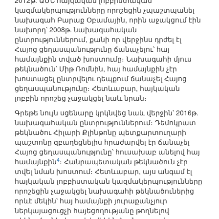
2012թ. ԱՄՆ հայկական լոբբիստական
կազմակերպությունները որոշեցին չպաշտպանել
նախագահ Բարաք Օբամային, որին աջակցում էին
նախորդ՝ 2008թ. նախագահական
ընտրություններում, քանի որ վերջինս դրժել էլ
Հայոց ցեղասպանությունը ճանաչելու՝ հայ
համայնքին տված խոստումը։ Նախագահի մյուս
թեկնածուն՝ Միթ Ռոմնին, հայ համայնքին չէր
խոստացել ընտրվելու դեպքում ճանաչել Հայոց
ցեղասպանությունը։ Հետևաբար, հայկական
լոբբին որոշեց չաջակցել նաև նրան։
Գրեթե նույն սցենարը կրկնվեց նաև վերջին՝ 2016թ.
նախագահական ընտրություններում։ Դեմոկրատ
թեկնածու Հիլարի Քլինթոնը պետքարտուղարի
պաշտոնը զբաղեցնելիս հրաժարվել էր ճանաչել
Հայոց ցեղասպանությունը՝ հուսախաբ անելով հայ
4
համայնքին
։ Հանրապետական թեկնածուն չէր
տվել նման խոստում։ Հետևաբար, այս անգամ էլ
հայկական լոբբիստական կազմակերպությունները
որոշեցին չաջակցել նախագահի թեկնածուներից
որևէ մեկին՝ հայ համայնքի յուրաքանչյուր
ներկայացուցչի հայեցողությանը թողնելով