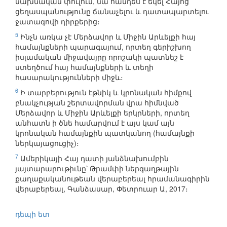
նախնական փուլում, նա հանդես է եկել Հայոց
ցեղասպանությունը ճանաչելու և դատապարտելու
ջատագովի դիրքերից։
5
Ինչն առկա չէ Մերձավոր և Միջին Արևելքի հայ
համայնքների պարագայում, որտեղ գերիշխող
իսլամական միջավայրը որոշակի պատնեշ է
ստեղծում հայ համայնքների և տեղի
հասարակությունների միջև։
6
Ի տարբերություն էթնիկ և կրոնական հիմքով
բնակչության շերտավորման վրա հիմնված
Մերձավոր և Միջին Արևելքի երկրների, որտեղ
անհատն ի ծնե համարվում է այս կամ այն
կրոնական համայնքին պատկանող (համայնքի
ներկայացուցիչ)։
7
Ամերիկայի Հայ դատի յանձնախումբին
յայտարարութիւնը՝ Թրամփի ներգաղթային
քաղաքականութեան վերաբերեալ հրամանագիրին
վերաբերեալ, Գանձասար, Փետրուար Ա, 2017։
դեպի ետ