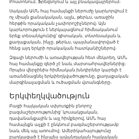
Բոստոնում, Ֆրեզնոյում և այլ բնակավայրերում։
Սակայն ԱՄՆ հայ համայնքի ներուժը կարևորվում է
ոչ միայն քանակական, այլև, թերևս, առաջին
հերթին որակական չափորոշիչներով։ Այն
կարևորություն է ներկայացնում հիմնականում
երեք տեսանկյունից՝ գիտական, տնտեսական և
քաղաքական, ինչը, թերևս, պայմանավորված է
հենց այդ երկրի որակական հատկանիշներով։
Զգալի ներուժի և առավելության հետ մեկտեղ, ԱՄՆ
հայ համայնքը զերծ չէ նաև մարտահրավերներից։
Որպես վերջինիս հիմնական խնդիրներ կարելի է
առանձնացնել երկփեղկվածությունը, քաղաքական
մարգինալացման և ուծացման վտանգները։
Երկփեղկվածություն
Բացի հայկական սփյուռքին բնորոշ
բազմաշերտությունից՝ կուսակցական,
դավանանքային և այլ հիմքերով, ԱՄՆ հայ
համայնքն աչքի է ընկնում բազմաշերտությամբ
նաև մեկ այլ առումով։ Ամերիկահայությունը
բաղկացած է ինչպես ավանդական հայկական