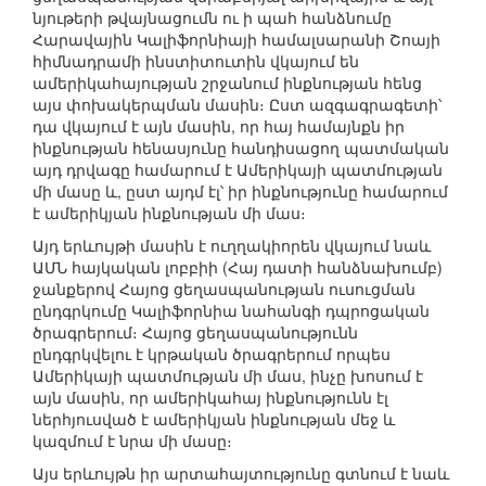
նյութերի թվայնացումն ու ի պահ հանձնումը
Հարավային Կալիֆորնիայի համալսարանի Շոայի
հիմնադրամի ինստիտուտին վկայում են
ամերիկահայության շրջանում ինքնության հենց
այս փոխակերպման մասին։ Ըստ ազգագրագետի՝
դա վկայում է այն մասին, որ հայ համայնքն իր
ինքնության հենասյունը հանդիսացող պատմական
այդ դրվագը համարում է Ամերիկայի պատմության
մի մասը և, ըստ այդմ էլ՝ իր ինքնությունը համարում
է ամերիկյան ինքնության մի մաս։
Այդ երևույթի մասին է ուղղակիորեն վկայում նաև
ԱՄՆ հայկական լոբբիի (Հայ դատի հանձնախումբ)
ջանքերով Հայոց ցեղասպանության ուսուցման
ընդգրկումը Կալիֆորնիա նահանգի դպրոցական
ծրագրերում։ Հայոց ցեղասպանությունն
ընդգրկվելու է կրթական ծրագրերում որպես
Ամերիկայի պատմության մի մաս, ինչը խոսում է
այն մասին, որ ամերիկահայ ինքնությունն էլ
ներհյուսված է ամերիկյան ինքնության մեջ և
կազմում է նրա մի մասը։
Այս երևույթն իր արտահայտությունը գտնում է նաև