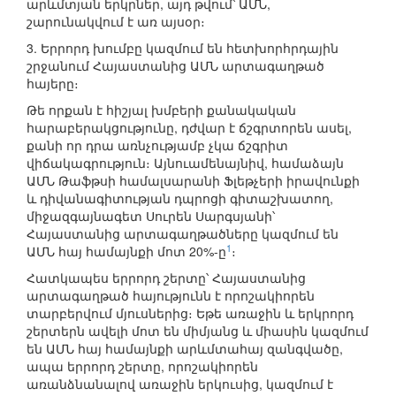
արևմտյան երկրներ, այդ թվում՝ ԱՄՆ,
շարունակվում է առ այսօր։
3. Երրորդ խումբը կազմում են հետխորհրդային
շրջանում Հայաստանից ԱՄՆ արտագաղթած
հայերը։
Թե որքան է հիշյալ խմբերի քանակական
հարաբերակցությունը, դժվար է ճշգրտորեն ասել,
քանի որ դրա առնչությամբ չկա ճշգրիտ
վիճակագրություն։ Այնուամենայնիվ, համաձայն
ԱՄՆ Թաֆթսի համալսարանի Ֆլեթչերի իրավունքի
և դիվանագիտության դպրոցի գիտաշխատող,
միջազգայնագետ Սուրեն Սարգսյանի՝
Հայաստանից արտագաղթածները կազմում են
1
ԱՄՆ հայ համայնքի մոտ 20%-ը
։
Հատկապես երրորդ շերտը՝ Հայաստանից
արտագաղթած հայությունն է որոշակիորեն
տարբերվում մյուսներից։ Եթե առաջին և երկրորդ
շերտերն ավելի մոտ են միմյանց և միասին կազմում
են ԱՄՆ հայ համայնքի արևմտահայ զանգվածը,
ապա երրորդ շերտը, որոշակիորեն
առանձնանալով առաջին երկուսից, կազմում է