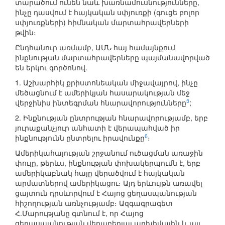
տարածում ունեն նաև խառնամուսնությունները,
ինչը դասվում է հայկական սփյուռքի (գուցե բոլոր
սփյուռքների) հիմնական մարտահրավերների
թվին։
Ընդհանուր առմամբ, ԱՄՆ հայ համայնքում
ինքնության մարտահրավերները պայմանավորված
են երկու գործոնով.
1. Աշխարհիկ քրիստոնեական միջավայրով, ինչը
մեծացնում է ամերիկյան հասարակության մեջ
5
վերջինիս ինտեգրման հնարավորությունները
;
2. Ինքնության ընտրության հնարավորությամբ, երբ
յուրաքանչյուր անհատի է վերապահված իր
6
ինքնությունն ընտրելու իրավունքը
։
Ամերիկահայության շրջանում ուծացման առաջին
փուլը, թերևս, ինքնության փոխակերպումն է, երբ
ամերիկաբնակ հայը վերածվում է հայկական
արմատներով ամերիկացու։ Այդ երևույթն առավել
ցայտուն դրսևորվում է Հայոց ցեղասպանության
հիշողության առնչությամբ։ Ազգագրագետ
Հ.Մարությանը գտնում է, որ Հայոց
ցեղասպանության վերաբերյալ արխիվային և այլ