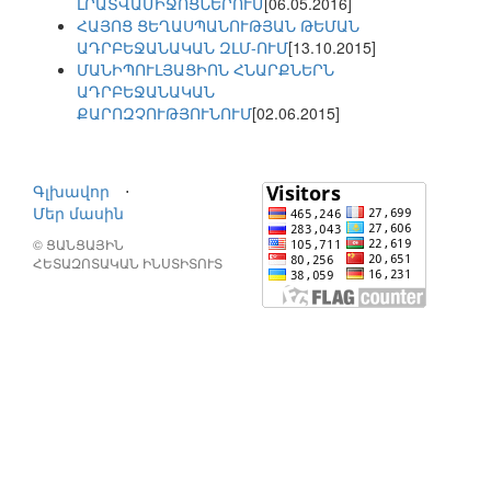
ԼՐԱՏՎԱՄԻՋՈՑՆԵՐՈՒՄ
[06.05.2016]
ՀԱՅՈՑ ՑԵՂԱՍՊԱՆՈՒԹՅԱՆ ԹԵՄԱՆ
ԱԴՐԲԵՋԱՆԱԿԱՆ ԶԼՄ-ՈՒՄ
[13.10.2015]
ՄԱՆԻՊՈՒԼՅԱՑԻՈՆ ՀՆԱՐՔՆԵՐՆ
ԱԴՐԲԵՋԱՆԱԿԱՆ
ՔԱՐՈԶՉՈՒԹՅՈՒՆՈՒՄ
[02.06.2015]
Գլխավոր
⋅
Մեր մասին
© ՑԱՆՑԱՅԻՆ
ՀԵՏԱԶՈՏԱԿԱՆ ԻՆՍՏԻՏՈՒՏ