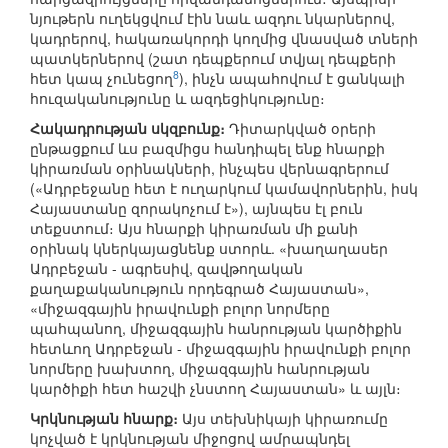
նյութերն ուղեկցվում էին նաև ազդու նկարներով,
կադրերով, հակառակորդի կողմից վնասված տների
պատկերներով (շատ դեպքերում տվյալ դեպքերի
8
հետ կապ չունեցող
), ինչն ապահովում է ցանկալի
հուզականությունը և ազդեցիկությունը։
Հակադրության սկզբունք։
Դիտարկված օրերի
ընթացքում ևս բազմիցս հանդիպել ենք հնարքի
կիրառման օրինակների, ինչպես վերնագրերում
(«Ադրբեջանը հետ է ուղարկում կամավորներին, իսկ
Հայաստանը զորակոչում է»), այնպես էլ բուն
տեքստում։ Այս հնարքի կիրառման մի քանի
օրինակ կներկայացնենք ստորև. «խաղաղասեր
Ադրբեջան - ագրեսիվ, զավթողական
քաղաքականություն որդեգրած Հայաստան»,
«միջազգային իրավունքի բոլոր նորմերը
պահպանող, միջազգային հանրության կարծիքին
հետևող Ադրբեջան - միջազգային իրավունքի բոլոր
նորմերը խախտող, միջազգային հանրության
կարծիքի հետ հաշվի չնստող Հայաստան» և այլն։
Կրկնության հնարք։
Այս տեխնիկայի կիրառումը
կոչված է կրկնության միջոցով ամրապնդել