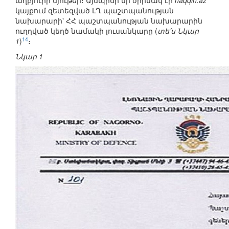
աղբյուրի նյութեր։ Այսպիսի մի օրինակ էր
haqqin.az
կայքում զետեզված ԼՂ պաշտպանության
նախարարի՝ ՀՀ պաշտպանության նախարարին
ուղղված կեղծ նամակի լուսանկարը (
տե՛ս Նկար
14
1
)
։
Նկար 1