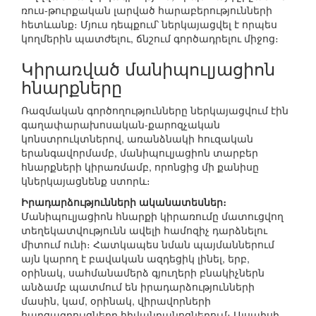
ռուս-թուրքական լարված հարաբերությունների
հետևանք։ Մյուս դեպքում՝ ներկայացվել է որպես
կողմերին պատժելու, ճնշում գործադրելու միջոց։
Կիրառված մանիպուլյացիոն
հնարքները
Ռազմական գործողությունները ներկայացվում էին
գաղափարախոսական-քարոզչական
կոնստրուկտներով, առանձնակի հուզական
երանգավորմամբ, մանիպուլյացիոն տարբեր
հնարքների կիրառմամբ, որոնցից մի քանիսը
կներկայացնենք ստորև։
Իրադարձությունների ականատեսներ։
Մանիպուլյացիոն հնարքի կիրառումը մատուցվող
տեղեկատվությունն ավելի համոզիչ դարձնելու
միտում ունի։ Հատկապես նման պայմաններում
այն կարող է բավական ազդեցիկ լինել, երբ,
օրինակ, սահմանամերձ գյուղերի բնակիչներն
անձամբ պատմում են իրադարձությունների
մասին, կամ, օրինակ, վիրավորների
հարցազրույցները հիվանդանոցներում։ Այսպիսի