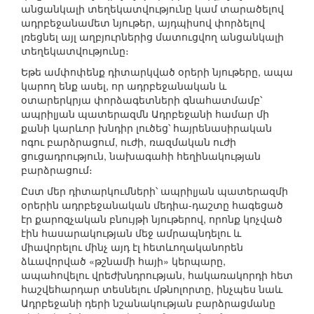
անցանկալի տեղեկատվությունը կամ տարածելով
ադրբեջանամետ նյութեր, այդպիսով փորձելով
լռեցնել այլ աղբյուրներից մատուցվող անցանկալի
տեղեկատվությունը։
Եթե ամփոփենք դիտարկված օրերի նյութերը, ապա
կարող ենք ասել, որ ադրբեջանական և
օտարերկրյա փորձագետների գնահատմամբ՝
ապրիլյան պատերազմն Ադրբեջանի համար մի
քանի կարևոր խնդիր լուծեց՝ հայրենասիրական
ոգու բարձրացում, ուժի, ռազմական ուժի
ցուցադրություն, նախագահի հեղինակության
բարձրացում։
Ըստ մեր դիտարկումների՝ ապրիլյան պատերազմի
օրերին ադրբեջանական մեդիա-դաշտը հագեցած
էր քարոզչական բնույթի նյութերով, որոնք կոչված
էին հասարակության մեջ ամրապնդելու և
միավորելու մինչ այդ էլ հետևողականորեն
ձևավորված «թշնամի հայի» կերպարը,
ապահովելու վրեժխնդրության, հակառակորդի հետ
հաշվեհարդար տեսնելու մթնոլորտը, ինչպես նաև
Ադրբեջանի դերի նշանակության բարձրացմանը