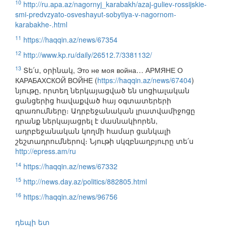
10
http://ru.apa.az/nagornyj_karabakh/azaj-guliev-rossijskie-
smi-predvzyato-osveshayut-sobytiya-v-nagornom-
karabakhe-.html
11
https://haqqin.az/news/67354
12
http://www.kp.ru/daily/26512.7/3381132/
13
Տե՛ս, օրինակ, Это не моя война… АРМЯНЕ О
КАРАБАХСКОЙ ВОЙНЕ (
https://haqqin.az/news/67404
)
նյութը, որտեղ ներկայացված են սոցիալական
ցանցերից հավաքված հայ օգտատերերի
գրառումները։ Ադրբեջանական լրատվամիջոցը
դրանք ներկայացրել է մասնակիորեն,
ադրբեջանական կողմի համար ցանկալի
շեշտադրումներով։ Նյութի սկզբնաղբյուրը տե՛ս
http://epress.am/ru
14
https://haqqin.az/news/67332
15
http://news.day.az/politics/882805.html
16
https://haqqin.az/news/96756
դեպի ետ