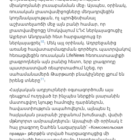
միակողմանի լուսաբանման մեջ։ Այսպես, օրինակ,
ռուսական լրատվամիջոցները մեղադրվեցին
կողմնակալության, ոչ պրոֆեսիանալ
աշխատելաոճի մեջ այն բանի համար, որ
լրատվամիջոցը Մոսկվայում ԼՂՀ ներկայացուցիչ
Ալբերտ Անդրյանի հետ հարցազրույց էր
10
ներկայացրել
։ Մեկ այլ օրինակ. Ադրբեջանից
առանց հավատարմագրման գործելու պատրվակով
հեռացվեցին ռուսական LifeNews հեռուստաալիքի
լրագրողներն այն բանից հետո, երբ լրագրողը
պատրաստված ռեպորտաժում նշեց, որ
սահամանամերձ Թարթառի բնակիչները լքում են
11
իրենց տները
։
Հայկական աղբյուրների օգտագործումն այս
դեպքում ուղղված էր ինչպես ներքին լսարանին
մատուցվող նյութը համոզիչ դարձնելուն,
հավաստիություն ապահովելուն, այնպես էլ
հայկական լսարանի շրջանում խուճապի, վախի
մթնոլորտ ամրապնդելուն։ Այսպիսի մի օրինակ է
հայ լրագրող Շահեն Նազարյանի՝ «Комсомольская
правда» թերթին տրված հարցազրույցից մի
հատվածի հրապարակումը։ Ադրբեջանական