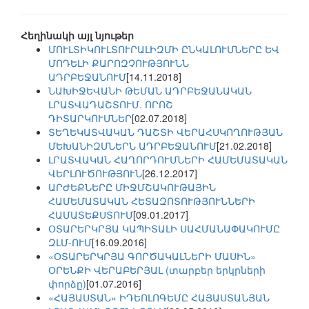
Հեղինակի այլ նյութեր
ՄՈՒԼՏԻԿՈՒԼՏՈՒՐԱԼԻԶՄԻ ԸՆԿԱԼՈՒՄՆԵՐԸ ԵՎ
ՄՈԴԵԼԻ ՔԱՐՈԶՉՈՒԹՅՈՒՆՆ
ԱԴՐԲԵՋԱՆՈՒՄ
[14.11.2018]
ՆԱԽԻՋԵՎԱՆԻ ԹԵՄԱՆ ԱԴՐԲԵՋԱՆԱԿԱՆ
ԼՐԱՏՎԱԴԱՇՏՈՒՄ. ՈՐՈՇ
ԴԻՏԱՐԿՈՒՄՆԵՐ
[02.07.2018]
ՏԵՂԵԿԱՏՎԱԿԱՆ ԴԱՇՏԻ ՎԵՐԱՀՍԿՈՂՈՒԹՅԱՆ
ՄԵԽԱՆԻԶՄՆԵՐՆ ԱԴՐԲԵՋԱՆՈՒՄ
[21.02.2018]
ԼՐԱՏՎԱԿԱՆ ՀԱՂՈՐԴՈՒՄՆԵՐԻ ՀԱՄԵՄԱՏԱԿԱՆ
ՎԵՐԼՈՒԾՈՒԹՅՈՒՆ
[26.12.2017]
ԱՐԺԵՔՆԵՐԸ ՄԻՋՄՇԱԿՈՒԹԱՅԻՆ
ՀԱՄԵՄԱՏԱԿԱՆ ՀԵՏԱԶՈՏՈՒԹՅՈՒՆՆԵՐԻ
ՀԱՄԱՏԵՔՍՏՈՒՄ
[09.01.2017]
ՕՏԱՐԵՐԿՐՅԱ ԿԱՊԻՏԱԼԻ ՍԱՀՄԱՆԱՓԱԿՈՒՄԸ
ԶԼՄ-ՈՒՄ
[16.09.2016]
«ՕՏԱՐԵՐԿՐՅԱ ԳՈՐԾԱԿԱԼՆԵՐԻ ՄԱՍԻՆ»
ՕՐԵՆՔԻ ՎԵՐԱԲԵՐՅԱԼ (տարբեր երկրների
փորձը)
[01.07.2016]
«ՀԱՅԱՍՏԱՆ» ԻԴԵՈԼՈԳԵՄԸ ՀԱՅԱՍՏԱՆՅԱՆ