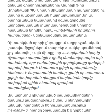
կրակը, սակայն հայկական կողմը շարունակում է
զինված գործողությունները։ Ապրիլի 3-ին
Ադրբեջանի ՊՆ՝ կրակը միակողմանի դադարեցնելու
մասին պաշտոնական հայտարարությունը ևս
քարոզչական նպատակով օգտագործվեց
ադրբեջանական լրատվամիջոցների կողմից՝
հայկական կողմին իբրև
«կոնֆլիկտի հրահրող,
հարձակվող»
ներկայացնելու նպատակով։
Դիտարկված օրերի ընթացքում ադրբեջանական
լրատվամիջոցներում տարբեր ձևակերպումներով
շրջանառվել է այն միտքը, որ
«...հայկական կողմը
մշտապես սադրանքի է դիմել մասնավորապես այն
ժամանակ, երբ բանակցային գործընթացը գտնվել է
ակտիվ փուլում։ Ստատուս քվոյի պահպանումը
ձեռնտու է Հայաստանի համար, քանի որ ստատուս
քվոյի փոփոխման դեպքում հայկական կողմը
ստիպված կլինի հեռանալ գրաված
5
տարածքներից»
։
Այս առումով դիտարկված լրատվամիջոցների
ցանկում բացառություն է միայն ընդդիմադիր,
անկախ ինտերնետ հեռուստատեսություն
meydan.tv-ն
, որտեղ շրջանառվել է Ադրբեջանի