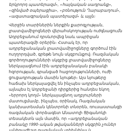
երկրորդ պատերազմ», «հայկական սադրանք»,
«զինված օպերացիա», «բռնություն Ղարաբաղում»,
«ազատագրական պատերազմ» և այլն։
Վերջին տարիներին ներքին քարոզչության,
լրատվամիջոցների վերահսկողության ուժգնացումն
Ադրբեջանում դրսևորվեց նաև ապրիլյան
պատերազմի օրերին։ Հստակ էր, որ
ադրբեջանական լրատվամիջոցները գործում էին
ուղղորդված, գրեթե նույն սկզբունքով։ Ռազմական
գործողությունների սկզբից լրատվամիջոցները
ներկայացնում էին ադրբեջանական բանակի
հզորության, գրանցած հաջողությունների, ուժի
ցուցադրության մասին նյութեր։ Այս նյութերը
հաճախ ներկայացվել են ինչպես ադրբեջանական,
այնպես էլ Ադրբեջանի դիրքերից հանդես եկող
«երրորդ կողմ» ներկայացնող աղբյուրների
մատուցմամբ, ինչպես, օրինակ, Ռազմական
կանխատեսման կենտրոնի տնօրեն, ռուսաստանցի
ռազմական փորձագետ Անատոլի Ցիգանոկի
տեսակետն այն մասին, որ
«ադրբեջանական
բանակը 1990-ական թվականների սկզբին չուներ
անհրաժեշտ ռազմական տեխնիկա և