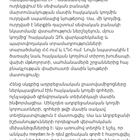
ուղեկցվում են սեփական բանակի
մարտունակության մասին հայկական կողմին
ուղղված սպառնալից նյութերով։ Սա, մի կողմից,
ուղղված է ներքին դաշտում սեփական բանակի
նկատմամբ վստահություն ներշնչելուն, մյուս
կողմից՝ հայկական ԶՈւ վարկաբեկմանը և
պարտվողական տրամադրությունների
տարածմանը ՀՀ-ում և ԼՂՀ-ում: Նույն նպատակին է
ծառայել նաև հայկական կողմում տիրող խուճապի,
վախի մթնոլորտի, սահմանամերձ շրջաններից հայ
բնակչության փախուստի մասին նյութերի
մատուցումը։
Հենց սկզբից ադրբեջանական լրատվամիջոցները
ներկայացնում էին հայկական կողմի զոհերի,
ոչնչացված զինվորական տեխնիկայի մասին
ինֆորմացիա։ Մինչդեռ ադրբեջանական կողմի
կորուստների, զոհերի թվի մասին սակավ
տեղեկատվություն է մատուցվել։ Սա ևս Ադրբեջանի
իշխանությունների որդեգրած վերահսկման
մեխանիզմներից է։ Այս առումով տեղին է նշել, որ
անկախ meydan.tv-ի դեմ քրեական գործ է հարուցվել