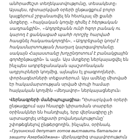
անհրաժեշտ տեղեկատվությունը, տեսակետը։
Այսպես, դիտարկված օրերի ընթացքում բոլոր
կայքերում շրջանառվել են հետևյալ մի քանի
մտքերը.
«հայկական կողմը դիմել է հերթական
սադրանքին», «Ադրբեջանն ունի հզոր բանակ ու
կարող է ցանկացած պահի որոշիչ հարված
հասցնել հակառակորդին», «Ադրբեջանը կողմ է
հակամարտության խաղաղ կարգավորմանը,
սակայն Հայաստանը խոչընդոտում է բանակցային
գործընթացին»
և այլն։ Այս մտքերը ներկայացվել են
ինչպես ադրբեջանական պաշտոնական
աղբյուրների կողմից, այնպես էլ լրագրողների,
փորձագետների տեքստերում։ Այս ամենը միտված
էր հակամարտության սրված փուլի համար
հայկական կողմին «մեղավոր» ներկայացնելուն։
Վերնագրերի մանիպուլյացիա։
Դիտարկված օրերի
ընթացքում այս հնարքի կիրառման տարբեր
օրինակներ են հանդիպել, երբ վերնագիրը չի
արտացոլել տեքստի բովանդակությունը՝
շփոթեցնելով ընթերցողին, ինչպես, օրինակ.
«Грузинский депутат готов выставить батальон в
защиту Азербайджана»
վերնագրից տպավորություն