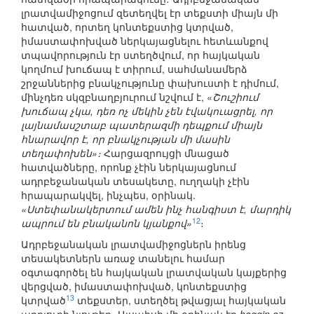
լրատվամիջոցում զետեղվել էր տեքստի միայն մի
հատված, որտեղ կոնտեքստից կտրված,
իմաստափոխված ներկայացնելու հետևանքով
տպավորություն էր ստեղծվում, որ հայկական
կողմում խուճապ է տիրում, սահմանամերձ
շրջաններից բնակչությունը փախուստի է դիմում,
մինչդեռ սկզբնաղբյուրում նշվում է, «
Շուշիում
խուճապ չկա, դեռ ոչ մեկին չեն էվակուացրել, որ
լայնամասշտաբ պատերազմի դեպքում միայն
հնարավոր է, որ բնակչության մի մասին
տեղափոխեն»։
Հարցազրույցի մնացած
հատվածները, որոնք չէին ներկայացնում
ադրբեջանական տեսակետը, ուղղակի չէին
հրապարակվել, ինչպես, օրինակ.
«Ստեփանակերտում ամեն ինչ հանգիստ է, մարդիկ
12
ապրում են բնականոն կյանքով»
։
Ադրբեջանական լրատվամիջոցներն իրենց
տեսակետներն առաջ տանելու համար
օգտագործել են հայկական լրատվական կայքերից
վերցված, իմաստափոխված, կոնտեքստից
13
կտրված
տեքստեր, ստեղծել թվացյալ հայկական