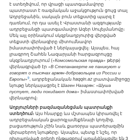
է ստեղծվում, որ վրացի պատգամավորը
պատրաստ է ռազմական աջակցություն ցույց տալ
Ադրբեջանին, սակայն բուն տեքստից պարզ է
դառնում, որ դա ասել է Վրաստանի ազգությամբ
ադրբեջանցի պատգամավոր Ազեր Սուլեյմանովը։
Մեկ այլ օրինակում սկզբնաղբյուրից վերցված
տեքստի վերնագիրը միտումնավոր
իմաստափոխված է ներկայացվել։ Այսպես, հայ
լրագրող Շահեն Նազարյանի հարցազրույցը
սկզբնաղբյուրում («Комсомольская правда» թերթ)
վերնագրված էր
«В Степанакерте не паникуют и
говорят о тысячах армян-добровольцев из России и
9
Европы»
, ադրբեջանական
haqqin.az
լրատվամիջոցը
նյութը ներկայացրել է
Шаген Назарян: «Шуша
пустует, люди покидают дома»
իմաստափոխված
վերնագրով։
Աղբյուրների բազմազանեցման պատրանքի
ստեղծում։
Այս հնարքը ևս մշտապես կիրառվել է
ադրբեջանական քարոզչամեքենայի կողմից,
բացառություն չէին նաև քառօրյա պատերազմին
վերաբերող նյութերը։ Այսպես, պետք է նշել, որ
դիտարկված օրերի ընթացքում առանձնացվել են 3