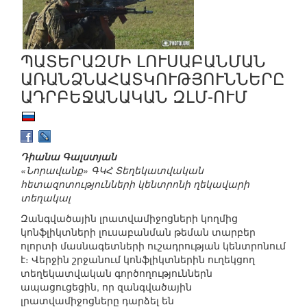
ՊԱՏԵՐԱԶՄԻ ԼՈՒՍԱԲԱՆՄԱՆ
ԱՌԱՆՁՆԱՀԱՏԿՈՒԹՅՈՒՆՆԵՐԸ
ԱԴՐԲԵՋԱՆԱԿԱՆ ԶԼՄ-ՈՒՄ
Դիանա Գալստյան
«Նորավանք» ԳԿՀ Տեղեկատվական
հետազոտությունների կենտրոնի ղեկավարի
տեղակալ
Զանգվածային լրատվամիջոցների կողմից
կոնֆլիկտների լուսաբանման թեման տարբեր
ոլորտի մասնագետների ուշադրության կենտրոնում
է։ Վերջին շրջանում կոնֆլիկտներին ուղեկցող
տեղեկատվական գործողություններն
ապացուցեցին, որ զանգվածային
լրատվամիջոցները դարձել են