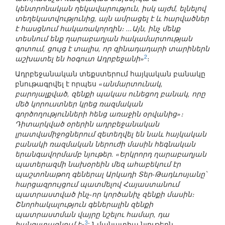
կենտրոնական ղեկավարություն, իսկ այժմ, ելնելով
տեղեկատվությունից, այն ամրացել է և հարվածներ
է հասցնում հակառակորդին։ ...Այն, ինչ մենք
տեսնում ենք ղարաբաղյան հակամարտության
գոտում, ցույց է տալիս, որ զինադադարի տարիներն
2
աշխատել են հօգուտ Ադրբեջանի»
։
Ադրբեջանական տեքստերում հայկական բանակը
բնութագրվել է որպես
«անմարտունակ,
բարոյալքված, զենքի պակաս ունեցող բանակ, որը
մեծ կորուստներ կրեց ռազմական
գործողությունների հենց առաջին օրվանից»։
Դիտարկված օրերին ադրբեջանական
լրատվամիջոցներում զետեղվել են նաև հայկական
բանակի ռազմական ներուժի մասին հեգնական
երանգավորմամբ նյութեր. «Երկրորդ ղարաբաղյան
պատերազմի նախօրեին մեզ ահաբեկում էր
պաշտոնաթող գեներալ Արկադի Տեր-Թադևոսյանը՝
հարցազրույցում պատմելով Հայաստանում
պատրաստված ինչ-որ կործանիչ զենքի մասին։
Շնորհակալություն գեներալին զենքի
պատրաստման վայրը նշելու համար, դա
3
հանգստացնում է»
: Նմանատիպ նյութերն