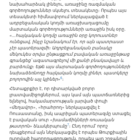
նախահարձակ լինելու, առաջինը ռազմական
գործողություններ սկսելու տեսակետը։ Որպես այս
տեսակետի հիմնավորում ներկայացված է
ադրբեջանական կողմի առաջխաղացումը
մարտական գործողությունների առաջին իսկ օրը.
«...հայկական կողմը առաջին օրը կորուստներ
ունեցավ, ինչը նշանակում էր, որ այն պատրաստ
չէր պատերազմի։ Ադրբեջանական բանակը
մեկուկես օրվա ընթացքում բավական առաջընթաց
գրանցեց՝ ազատագրելով մի քանի բնակավայր և
բարձունք։ Եթե այս մարտական գործողությունների
նախաձեռնողը հայկական կողմը լիներ, պատկերը
6
բոլորովին այլ կլիներ»
։
Հետաքրքիր է, որ դիտարկված բոլոր
լրատվամիջոցներում, այս կամ այն պատճառներից
ելնելով, հակամարտության լարված փուլի
«մեղավոր», «հրահրող» ներկայացվել է
Ռուսաստանը, իսկ ապրիլյան պատերազմը ստացել
է բավական սուր
«խամաճիկների ռուսական
7
թատրոն»
ձևակերպումը
։ Ընդ որում՝ որոշ
դեպքերում այն ներկայացվել է որպես Թուրքիային
ուղղված հաղորդագրություն, որպես այդ շրջանում