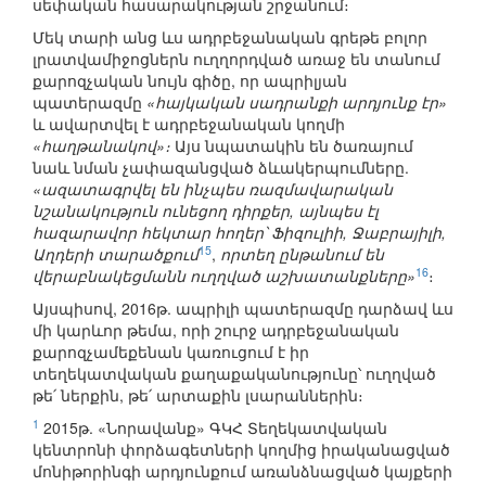
սեփական հասարակության շրջանում։
Մեկ տարի անց ևս ադրբեջանական գրեթե բոլոր
լրատվամիջոցներն ուղղորդված առաջ են տանում
քարոզչական նույն գիծը, որ ապրիլյան
պատերազմը
«հայկական սադրանքի արդյունք էր»
և ավարտվել է ադրբեջանական կողմի
«հաղթանակով»։
Այս նպատակին են ծառայում
նաև նման չափազանցված ձևակերպումները.
«ազատագրվել են ինչպես ռազմավարական
նշանակություն ունեցող դիրքեր, այնպես էլ
հազարավոր հեկտար հողեր՝ Ֆիզուլիի, Ջաբրայիլի,
15
Աղդերի տարածքում
,
որտեղ ընթանում են
16
վերաբնակեցմանն ուղղված աշխատանքները»
։
Այսպիսով, 2016թ. ապրիլի պատերազմը դարձավ ևս
մի կարևոր թեմա, որի շուրջ ադրբեջանական
քարոզչամեքենան կառուցում է իր
տեղեկատվական քաղաքականությունը՝ ուղղված
թե՛ ներքին, թե՛ արտաքին լսարաններին։
1
2015թ. «Նորավանք» ԳԿՀ Տեղեկատվական
կենտրոնի փորձագետների կողմից իրականացված
մոնիթորինգի արդյունքում առանձնացված կայքերի