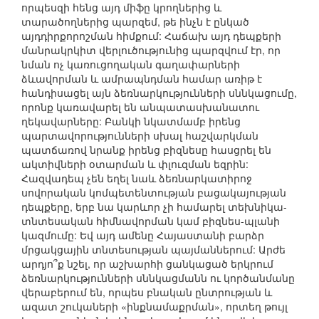
որպեսզի հենց այդ միֆը կրողներից և
տարածողներից պարզեմ, թե ինչն է ընկած
այդդիրքորոշման հիմքում: Հաճախ այդ դեպքերի
մանրակրկիտ վերլուծությունից պարզվում էր, որ
նման ոչ կառուցողական գաղափարների
ձևավորման և ամրապնդման համար առիթ է
հանդիսացել այն ձեռնարկությունների սննկացումը,
որոնք կառավարել են անպատասխանատու
ղեկավարները: Բանկի նկատմամբ իրենց
պարտավորությունների սխալ հաշվարկման
պատճառով նրանք իրենց բիզնեսը հասցրել են
ակտիվների օտարման և փլուզման եզրին:
Հազվադեպ չեն եղել նաև ձեռնարկատիրոջ
սովորական կոմպետենտության բացակայության
դեպքերը, երբ նա կարևոր չի համարել տեխնիկա-
տնտեսական հիմնավորման կամ բիզնես-պլանի
կազմումը: Եվ այդ ամենը Հայաստանի բարձր
մրցակցային տնտեսության պայմաններում: Արժե
արդյո՞ք նշել, որ աշխարհի ցանկացած երկրում
ձեռնարկությունների սննկացմանն ու կործանմանը
վերաբերում են, որպես բնական ընտրության և
ազատ շուկաների «ինքնամաքրման», որտեղ թույլ