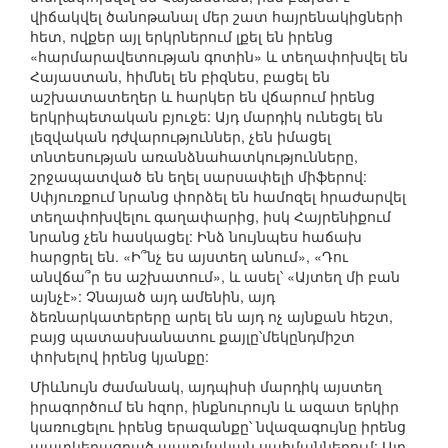
վիճակվել ծանոթանալ մեր շատ հայրենակիցների
հետ, ովքեր այլ երկրներում լքել են իրենց
«հարմարավետության գոտին» և տեղափոխվել են
Հայաստան, հիմնել են բիզնես, բացել են
աշխատատեղեր և հարկեր են վճարում իրենց
երկրիպետական բյուջե: Այդ մարդիկ ունեցել են
լեզվական դժվարություններ, չեն իմացել
տնտեսության առանձնահատկությունները,
շրջապատված են եղել սարսափելի միֆերով:
Սփյուռքում նրանց փորձել են համոզել հրաժարվել
տեղափոխվելու գաղափարից, իսկ Հայրենիքում
նրանց չեն հասկացել: Ինձ նույնպես հաճախ
հարցրել են. «Ի՞նչ ես այստեղ անում», «Դու
անվճա՞ր ես աշխատում», և ասել՝ «Այտեղ մի բան
այնչէ»: Չնայած այդ ամենին, այդ
ձեռնարկատերերը արել են այդ ոչ այնքան հեշտ,
բայց պատասխանատու քայլը՝մեկընդմիշտ
փոխելով իրենց կյանքը:
Միևնույն ժամանակ, այդպիսի մարդիկ այստեղ
իրագործում են հզոր, ինքնուրույն և ազատ երկիր
կառուցելու իրենց երազանքը՝ նվազագույնը իրենց
պատկերացրած պատմական սահմաններում: Այդ