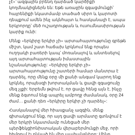
չէ»՝ ազգային բրենդ դարձած կարծիքի
կողմնակիցներն են: Եթե առաջին զգացմունքի՝
հայրենիքի նկատմամբ տածած սիրո և կարոտի
դեպքում ամեն ինչ ակնհայտ և հասկանալի է, ապա
երկրորդը՝ մեծ ուշադրության և ուսումնասիրության
կարիք ունի:
Մենք «երկիրը երկիր չի» արտահայտությունը գրեթե
միշտ, կամ շատ հաճախ կրկնում ենք որպես
ուղղակի բառերի կապ՝ մոռանալով և անտեսելով
այդ արտահայտության իմաստային
նշանակությունը: «Երկիրը երկիր չի»
արտահայտությունը շատերի համար մանտրա է
դարձել, որը մենք օրը մի քանի անգամ կարող ենք
կրկնել, որպեսզի խորտակման և ցավի զգացումը
մեզ չլքի: Երբեմն թվում է, որ ցավը հենց այն է, ինչը
մենք ձգտում ենք ապրել ամբողջ ժամանակ, օրը 24
ժամ… քանի դեռ «երկիրը երկիր չի դարձել»:
Հասկանալով մեր հիասքանչ ազգին, մենք
գիտակցում ենք, որ այդ ցավի արմատը գտնվում է
մեր երկրի նկատմամբ ունեցած մեր
պերֆեկցիոնիստական վերաբերմունքի մեջ, որի
հիմքում էլ ընկած են մեր պահանջները: Մենք