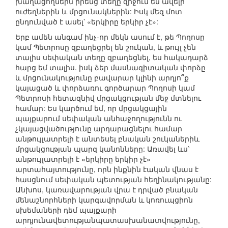
խաղացողներն իրենց տեղը զիջում են ավելի
ուժեղներին և մրցունակներին: Իսկ մեզ մոտ
ընդունված է ասել՝ «երկիրը երկիր չէ»:
Երբ ամեն անգամ ինչ-որ մեկն ասում է, թե Պողոսը
կամ Պետրոսը զբաղեցրել են շուկան, և թույլ չեն
տալիս սեփական տեղը զբաղեցնել, ես հակադարձ
հարց եմ տալիս. իսկ ձեր մասնագիտական փորձը
և մրցունակությունը բավարար կլինի արդյո՞ք
կայացած և փորձառու գործարար Պողոսի կամ
Պետրոսի հետազնիվ մրցակցության մեջ մտնելու
համար: Ես կարծում եմ, որ մրցակցային
պայքարում սեփական անհաջողությունն ու
չկայացվածությունը արդարացնելու համար
անթույլատրելի է անտեսել բնական շուկաներիև
մրցակցության պարզ կանոնները: Առավել ևս՝
անթույլատրելի է «երկիրը երկիր չէ»
արտահայտությունը, որն ինքնին էական վնաս է
հասցնում սեփական պետության հեղինակությանը:
Անխոս, կառավարության վրա է դրված բնական
մենաշնորհների կարգավորման և կոռուպցիոն
սխեմաների դեմ պայքարի
արդյունավետությանպատասխանատվությունը,