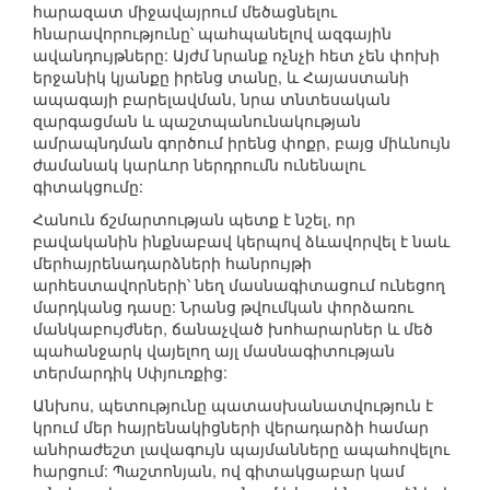
հարազատ միջավայրում մեծացնելու
հնարավորությունը՝ պահպանելով ազգային
ավանդույթները: Այժմ նրանք ոչնչի հետ չեն փոխի
երջանիկ կյանքը իրենց տանը, և Հայաստանի
ապագայի բարելավման, նրա տնտեսական
զարգացման և պաշտպանունակության
ամրապնդման գործում իրենց փոքր, բայց միևնույն
ժամանակ կարևոր ներդրումն ունենալու
գիտակցումը:
Հանուն ճշմարտության պետք է նշել, որ
բավականին ինքնաբավ կերպով ձևավորվել է նաև
մերհայրենադարձների հանրույթի
արհեստավորների՝ նեղ մասնագիտացում ունեցող
մարդկանց դասը: Նրանց թվումկան փորձառու
մանկաբույժներ, ճանաչված խոհարարներ և մեծ
պահանջարկ վայելող այլ մասնագիտության
տերմարդիկ Սփյուռքից:
Անխոս, պետությունը պատասխանատվություն է
կրում մեր հայրենակիցների վերադարձի համար
անհրաժեշտ լավագույն պայմանները ապահովելու
հարցում: Պաշտոնյան, ով գիտակցաբար կամ