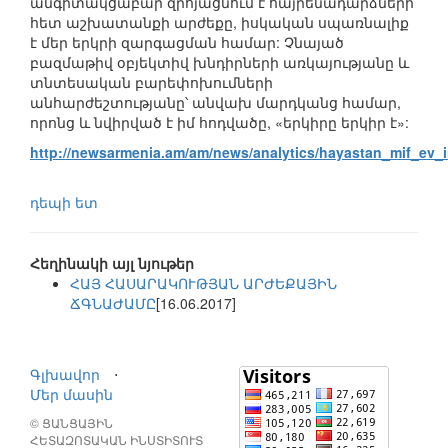
անգիտակցաբար զրոյացնում է հայրենադարձների
հետ աշխատանքի արժեքը, իսկական սպառնալիք
է մեր երկրի զարգացման համար: Չնայած
բազմաթիվ օբյեկտիվ խնդիրների առկայությանը և
տնտեսական բարեփոխումների
անհարժեշտությանը՝ անվախ մարդկանց համար,
որոնց և նվիրված է իմ հոդվածը, «երկիրը երկիր է»:
http://newsarmenia.am/am/news/analytics/hayastan_mif_ev_
դեպի ետ
Հեղինակի այլ նյութեր
ՀԱՅ ՀԱՍԱՐԱԿՈՒԹՅԱՆ ԱՐԺԵՔԱՅԻՆ
ՃԳՆԱԺԱՄԸ
[16.06.2017]
Գլխավոր
⋅
Մեր մասին
© ՑԱՆՑԱՅԻՆ
ՀԵՏԱԶՈՏԱԿԱՆ ԻՆՍՏԻՏՈՒՏ