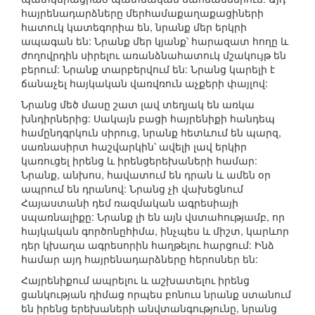
հայրենադարձները մերհամաքաղաքացիների
հատուկ կատեգորիա են, նրանք մեր երկրի
ապագան են: Նրանք մեր կյանք՝ հարազատ հողը և
ժողովրդին սիրելու առանձնահատուկ մշակույթ են
բերում: Նրանք տարբերվում են: Նրանց կարելի է
ճանաչել հայկական վառվռուն աչքերի փայլով:
Նրանց մեծ մասը շատ լավ տեղյակ են առկա
խնդիրներից: Սակայն բացի հայրենիքի հանդեպ
համընդգրկուն սիրուց, նրանք հետևում են պարզ,
սառնասիրտ հաշվարկին՝ ավելի լավ երկիր
կառուցել իրենց և իրենցերեխաների համար:
Նրանք, անխոս, հավատում են դրան և ամեն օր
ապրում են դրանով: Նրանց չի վախեցնում
Հայաստանի դեմ ռազմական ագրեսիայի
սպառնալիքը: Նրանք լի են այն վստահությամբ, որ
հայկական գործոնըհիմա, ինչպես և միշտ, կարևոր
դեր կխաղա ագրեսորին հաղթելու հարցում: Ինձ
համար այդ հայրենադարձները հերոսներ են:
Հայրենիքում ապրելու և աշխատելու իրենց
ցանկության դիմաց որպես բոնուս նրանք ստանում
են իրենց երեխաների անվտանգությունը, նրանց