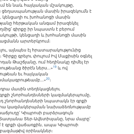
մ են նաև հայկական մշակույթը,
ց ցեղասպանության մասին իրազեկումն է
թի, կենցաղի ու խոհանոցի մասին
թյանը հերթական անգամ իրազեկել
մից՝ գիրքը իր նպաստն է բերում
ակույթի, կենցաղի և խոհանոցի մասին
եծացմանն արտերկրում։
ելու, այնպես էլ հրատարակությունից
Գիրքը գրելու փուլում Իվ Մաքիսին օգնել
ն Թաշճյանը, ում հեղինակը դիմել էր
19
ւթեանց ծիրէն ներս...»
և ով
յութեան եւ հայկական
20
ամակագրութեամբ...»
։
 դրա մասին տեղեկացնելու
դ գրքի շնորհանդեսների կազմակերպումը,
Այդ շնորհանդեսների նպատակն էր գրքի
մ դրա կազմակերպման նախաձեռնությամբ
նաճյուղը՝ Կիպրոսի բարձրագույն
Տատյանա Տեր-Ավետիսյանը, նրա մայրը՝
մ է գրքի վաճառքին, ապա Կիպրոսի
 բազմաթիվ օրինակներ։