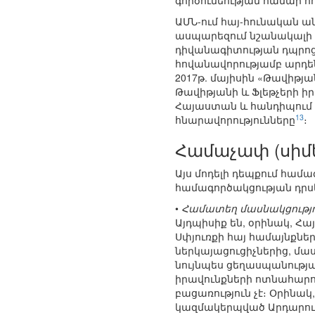
գործունեության համար հ
ԱՄՆ-ում հայ-հունական ա
ասպարեզում նշանակալի հ
դիվանագիտության դպրոցի
հովանավորությամբ արդե
2017թ. մայիսին «Թավիթ
Թավիթյանի և Ֆլեթչերի ի
Հայաստան և հանդիպում 
13
հնարավորությունները
։
Համաչափ (սիմե
Այս մոդելի դեպքում համ
համագործակցության դրս
•
Համատեղ մասնակցությո
Այդպիսիք են, օրինակ, Հ
Սփյուռքի հայ համայնքնե
ներկայացուցիչներից, մաս
նույնպես ցեղասպանության
իրավունքների ոտնահարում
բացառություն չէ։ Օրինակ
կազմակերպված Արդարությա