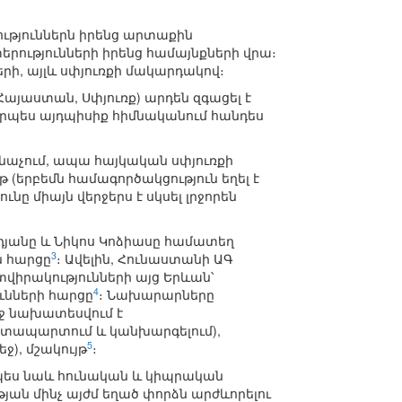
ություններն իրենց արտաքին
րությունների իրենց համայնքների վրա։
րի, այլև սփյուռքի մակարդակով։
Հայաստան, Սփյուռք) արդեն զգացել է
։ Որպես այդպիսիք հիմնականում հանդես
անաչում, ապա հայկական սփյուռքի
թ (երբեմն համագործակցություն եղել է
նը միայն վերջերս է սկսել լրջորեն
դյանը և Նիկոս Կոձիասը համատեղ
3
ն հարցը
։ Ավելին, Հունաստանի ԱԳ
իրակությունների այց Երևան՝
4
ւնների հարցը
։ Նախարարները
րջ նախատեսվում է
ատապարտում և կանխարգելում),
5
ջ), մշակույթ
։
պես նաև հունական և կիպրական
յան մինչ այժմ եղած փորձն արժևորելու