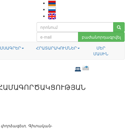
բաժանորդագրվել
ՄՍԱԳՐԵՐ
ՀՐԱՏԱՐԱԿՈՒՄՆԵՐ
ՄԵՐ
ՄԱՍԻՆ
 ՀԱՄԱԳՈՐԾԱԿՑՈՒԹՅԱՆ
 փորձագետ, Գիտական-