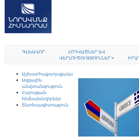
ԳԼԽԱՎՈՐ
ՀՈԴՎԱԾՆԵՐ ԵՎ
ՎԵՐԼՈՒԾՈՒԹՅՈՒՆՆԵՐ
ԻՐԱ
Աշխարհաքաղաքականություն
Ազգային
անվտանգություն
Հայության
հիմնախնդիրներ
Տնտեսագիտություն