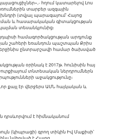
կայացուցիչներ»,- հղում կատարելով Լոս
առումներին տարբեր ազգային
 խնդրի (տվյալ պարագայում՝ Հայոց
ցման և հասարակական գիտակցության
նկալման տեսանկյունից։
այդպիսի համագործակցության արդյունք
ական շահերի եռանդուն պաշտպան Քրիս
 վերջինիս ընտրարշավի համար ծախսված
կցության օրինակ է 2017թ. հունիսին հայ
ուրքիայում տնտեսական ներդրումներն
ությունների աջակցությունը։
ր քայլ էր վերջերս ԱՄՆ հայկական և
Այն դրսևորվում է հիմնականում
ւյն (կիպրացի) գրող տիկին Իվ Մաքիսի՝
ինս նվիրված է Հայոց