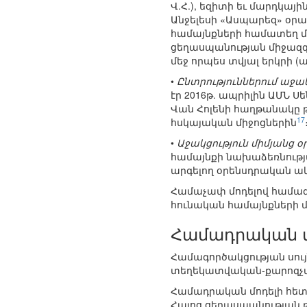
Վ.Հ.), եզիտի եւ մարդկայ
Անջելեսի «Ասպարեզ» օրա
համայնքների համատեղ մա
ցեղասպանության միջազ
մեջ որպես տվյալ երկրի (
•
Ընտրություններում աջա
էր 2016թ. ապրիլին ԱՄՆ
Վան Հոլենի հաղթանակը 
17
հսկայական միջոցներին
•
Աջակցություն միմյանց 
համայնքի նախաձեռնությ
արգելող օրենսդրական ա
Համաչափ մոդելով համագո
հունական համայնքների 
Համադրական մ
Համագործակցության սույն 
տեղեկատվական-քարոզչ
Համադրական մոդելի հետա
Հայոց ցեղասպանության 