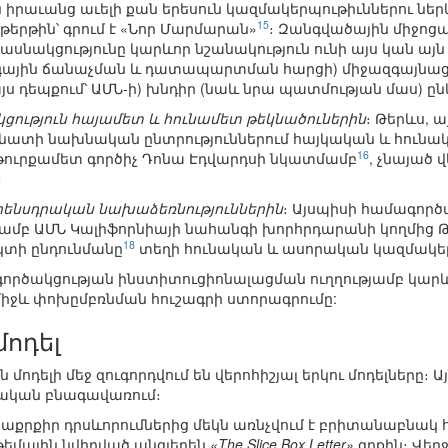
ին իրաւանց աւելի քան երեսուն կազմակերպութիւններու ներ
15
թերթին՝ գրում է «Նոր Մարմարան»
։ Զանգվածային միջոց
սնակցությունը կարևոր նշանակություն ունի այս կան այն
գային ճանաչման և դատապարտման հարցի) միջազգայնա
այս դեպքում՝ ԱՄՆ-ի) խնդիր (նաև նրա պատմության մաս) ը
կցություն հայամետ և հունամետ թեկնածուներին
։ Թերևս, 
 Սենատի նախնական ընտրություններում հայկական և հուն
16
թուրքամետ գործիչ Դոնա Էդվարդսի նկատմամբ
, չնայած
։
օրենսդրական նախաձեռնություններին
։ Այսպիսի համագործա
ամբ ԱՄՆ Կալիֆորնիայի նահանգի խորհրդարանի կողմից Թ
18
կտի ընդունմանը
տեղի հունական և ասորական կազմակերպ
րծակցության ինստիտուցիոնալացման ուղղությամբ կարևո
միջև փոխըմբռնման հուշագրի ստորագրումը:
ոդել
մոդելի մեջ զուգորդվում են վերոհիշյալ երկու մոդելները։ 
ական բնագավառում։
քրքիր դրսևորումներից մեկն առնչվում է բրիտանաբնակ հո
թեմային նվիրված անգլերեն
«The Slice Box Letter»
գրքին։ Վերջ