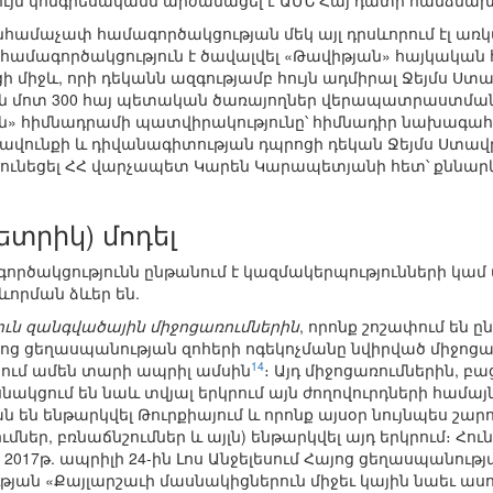
ույն կոնգրեսականն արժանացել է ԱՄՆ Հայ դատի հանձնա
նհամաչափ համագործակցության մեկ այլ դրսևորում էլ առկ
ամագործակցություն է ծավալվել «Թավիթյան» հայկական հ
 միջև, որի դեկանն ազգությամբ հույն ադմիրալ Ջեյմս Ստ
ն մոտ 300 հայ պետական ծառայողներ վերապատրաստման 
յան» հիմնադրամի պատվիրակությունը՝ հիմնադիր նախագահ
րավունքի և դիվանագիտության դպրոցի դեկան Ջեյմս Ստավր
ունեցել ՀՀ վարչապետ Կարեն Կարապետյանի հետ՝ քննարկ
տրիկ) մոդել
ագործակցությունն ընթանում է կազմակերպությունների կամ
ևորման ձևեր են.
ւն զանգվածային միջոցառումներին
, որոնք շոշափում են 
այոց ցեղասպանության զոհերի ոգեկոչմանը նվիրված միջոցա
14
րում ամեն տարի ապրիլ ամսին
։ Այդ միջոցառումներին, բ
նակցում են նաև տվյալ երկրում այն ժողովուրդների համայ
 են ենթարկվել Թուրքիայում և որոնք այսօր նույնպես շա
ներ, բռնաճնշումներ և այլն) ենթարկվել այդ երկրում։ Հո
, 2017թ. ապրիլի 24-ին Լոս Անջելեսում Հայոց ցեղասպանու
ն «Քայլարշաւի մասնակիցներուն միջեւ կային նաեւ ասորի, 