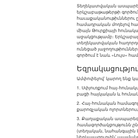
Տեղեկատվական ասպարեզու
երկշաբաթաթերթի գործունեո
հաւաքականութիւններու ըն
համադրական մոդելով համ
միայն Թուրքիայի հունակ
աջակցությամբ։ Երկշաբա
տեղեկատվական հաղորդագր
ունեցած յաջողութիուններ
գործում է նաև «Լույս» հ
Եզրակացությու
Ամփոփելով՝ կարող ենք կ
1. Սփյուռքում հայ-հունա
բացի հայկական և հունակ
2. Հայ-հունական համագո
քարոզչական ոլորտներում
3. Քաղաքական ասպարեզո
համագործակցությունն ըն
(տեղական, նահանգային
ներկայացուցչին՝ պայման