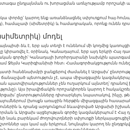
տագա ընդլայնման ու խորացման առնչությամբ որոշակի ա
ռկա փորձը՝ կարող ենք առանձնացնել սփյուռքում հայ-հուն
 համաչափ (սիմետրիկ) և համադրական, որոնք ունեն դրս
սիմետրիկ) մոդել
պիսի ձև է, երբ այն տեղի է ունենում մի կողմից կառույցի 
լը կիրառվել է, օրինակ, Կանադայում, երբ այդ երկրի Հայ
քական գործչի՝ Կանադայի խորհրդարանի նախկին պատգամավ
մ Ջեյմս Կարիգիանիսի հետ։ Համագործակցությունն ունեցե
դատի հանձնախմբի ջանքերով ժամանել է Արցախ՝ ընտրությ
 ճանաչված պետություն չէ, ապա միջազգային կազմակերպո
պատվիրակություններ չեն ուղարկում այնտեղ՝ դրանով իս
թյունը)։ Այս իրավիճակին որոշակիորեն կարող է հակակշ
 Արցախ՝ ընտրությունները դիտարկելու նպատակով, ինչը, 
ումներում (խոսքն առաջին հերթին միջազգային հասարակա
թյուներին և դրանց արդյունքում ձևավորված Արցախի իշխան
որման և Արցախ այցելության գործը կազմակերպում է Հայ 
ւնի նաև բարեկամ ժողովուրդների սփյուռքի ներկայացուցիչ
ոններ այս կամ այն երկրում, նույնպես կարող են ընդգրկվ
ուն իրականացնող պատվիրակություններում։