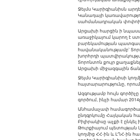
Ջեյմս Կարիգիանիսն արդե
Կանադայի կառավարությո
սահմանադրական փոփոխո
Արցախի հարցին ի նպաստ
առաջիկայում կարող է ստա
բարեկամության պատգամա
հավանականությամբ՝ Տորո
խորհրդի պատվիրակությա
Տորոնտոն քույր քաղաքնե
Արցախի միջազգային ճան
Ջեյմս Կարիգիանիսի կող
հայտարարությունը, որում
Ազգությամբ հույն գործի
գործում, ինչի համար 201
Անհամաչափ համագործակցու
ընդգրկումը Հայկական հա
Բիլիրակիսը աչքի է ընկ
Թուրքիայում պետության
կողմից ՀՀ-ին և ԼՂՀ-ին 