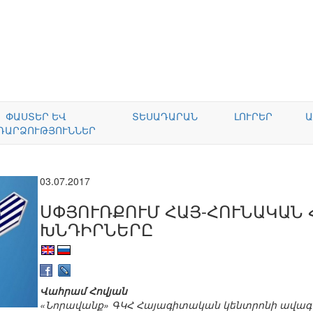
ՓԱՍՏԵՐ ԵՎ
ՏԵՍԱԴԱՐԱՆ
ԼՈՒՐԵՐ
Ա
ԴԱՐՁՈՒԹՅՈՒՆՆԵՐ
03.07.2017
ՍՓՅՈՒՌՔՈՒՄ ՀԱՅ-ՀՈՒՆԱԿԱՆ
ԽՆԴԻՐՆԵՐԸ
Վահրամ Հովյան
«Նորավանք» ԳԿՀ Հայագիտական կենտրոնի ավագ