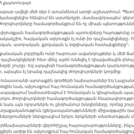
ի քարտուղար
աբար ավելի մեծ դեր է ստանձնում արդի աշխարհում։ Պետ
անացնելիս հենվում են արտերկրի, մասնավորապես՝ գերտե
ողովուրդները համագործակցում են ոչ միայն պետություննե
սփյուռքյան համագործակցության պտուղները հայությունը (
հակակշիռ, հայկական սփյուռքն էլ ունի իր դաշնակիցները
2
նական, ասորական, քրդական և եզդիական համայնքները
։
եջանական լոբբիզմն ունի հարուստ ավանդույթներ և մեծ ճ
դաշնակիցների հետ մինչ այժմ ունեցել է դիպվածային բնույ
նդրի շուրջ)։ Եվ այդպիսի համագործակցության կարևորությու
, այնպես էլ նրանց դաշնակից ժողովուրդների կողմից։
 և Հունաստանի արտաքին գործերի նախարարներ Էդ.Նալբան
ափեցին նաև սփյուռքում հայ-հունական համագործակցությա
 ապագայում նախատեսվում է հունական և կիպրական պատվ
երկու ժողովուրդների համագործակցության հնարավորությո
 նաև այն ոլորտներն ու ընդհանուր խնդիրները, որոնց շու
քաղաքականություն (ցեղասպանությունների միջազգային դ
երդրումների ներգրավում երկու երկրների տնտեսության մե
րծնախարարների վերոհիշյալ հայտարարությունները, ինչ
ցերն առիթ են սփյուռքում հայ-հունական համագործակցութ