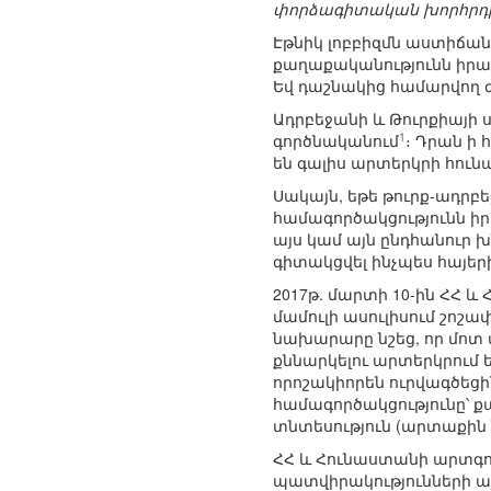
փորձագիտական խորհրդ
Էթնիկ լոբբիզմն աստիճան
քաղաքականությունն իրակ
Եվ դաշնակից համարվող ժ
Ադրբեջանի և Թուրքիայի 
1
գործնականում
։ Դրան ի 
են գալիս արտերկրի հու
Սակայն, եթե թուրք-ադրբ
համագործակցությունն իր 
այս կամ այն ընդհանուր խ
գիտակցվել ինչպես հայերի
2017թ. մարտի 10-ին ՀՀ
մամուլի ասուլիսում շոշ
նախարարը նշեց, որ մոտ
քննարկելու արտերկրում 
որոշակիորեն ուրվագծեցին
համագործակցությունը՝ 
տնտեսություն (արտաքին ն
ՀՀ և Հունաստանի արտգո
պատվիրակությունների այ