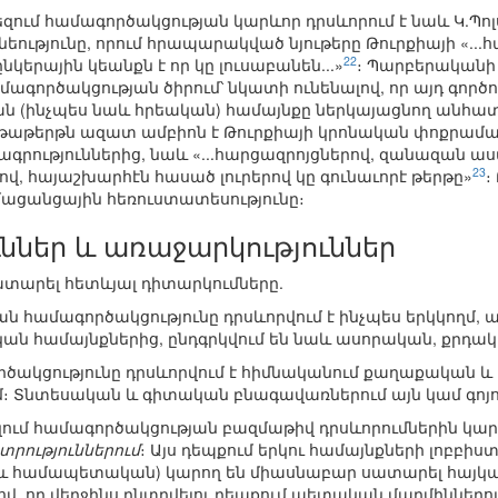
մ համագործակցության կարևոր դրսևորում է նաև Կ.Պոլսու
ւթյունը, որում հրապարակված նյութերը Թուրքիայի «...հայ, յ
22
կերային կեանքն է որ կը լուսաբանեն...»
։ Պարբերականի գ
ագործակցության ծիրում՝ նկատի ունենալով, որ այդ գործո
ան (ինչպես նաև հրեական) համայնքը ներկայացնող անհատ
թաթերթն ազատ ամբիոն է Թուրքիայի կրոնական փոքրամասն
ություններից, նաև «...հարցազրոյցներով, զանազան աս
23
ով, հայաշխարհէն հասած լուրերով կը գունաւորէ թերթը»
։
ամացանցային հեռուստատեսությունը։
ններ և առաջարկություններ
ատարել հետևյալ դիտարկումները.
կան համագործակցությունը դրսևորվում է ինչպես երկկողմ, 
ան համայնքներից, ընդգրկվում են նաև ասորական, քրդա
րծակցությունը դրսևորվում է հիմնականում քաղաքական 
։ Տնտեսական և գիտական բնագավառներում այն կամ գոյութ
ւմ համագործակցության բազմաթիվ դրսևորումներին կարե
տրություններում
։ Այս դեպքում երկու համայնքների լոբբիս
 և համապետական) կարող են միասնաբար սատարել հայկա
ով, որ վերջինս ընտրվելու դեպքում պետական մարմիններո