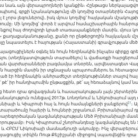
ս նաև այն վերապրողների կյանքին։ Հընթացս ներկայացվու
սպիսով, գրքի նշանակությունը մի կողմից օտարներին Հայո
է չորս լեզուներով), իսկ մյուս կողմից՝ հայկական մշակույ
ւմը։ Մի կողմից՝ փորձ է արվում համաշխարհային հանրու
ով հայ ժողովրդի կրած տառապանքների մասին, մյուս կող
 քաղաքականությանը, քանի որ ընթերցողին հայկական մշ
ելը նպաստելու է հայության (Հայաստանի) գրավչության մ
յացուցիչներն օգնել են հույն հեղինակին ինչպես գիրքը գր
ու (տեղեկատվություն տարածելու) և վաճառքի հարցերում։ 
կան վարժարանների բազմամյա տնօրեն, արվեստագետ Վարդա
կան հարցին մասին իր տքնաջան պրպտումներու եւ հետազօտո
գնած էր հեղինակին անհրաժեշտ տեղեկութիւններ տալով հա
թէ՛ իր հանդիպումին ընթացքին, թէ՛ ալ հեռաձայնով կամ ն
 հետո դրա գովազդման և հասարակության լայն շերտերին
նակություն ունեցավ 2017թ. Լոնդոնում և Նիկոսիայում այ
21
իայի և Կիպրոսի հայ և հույն համայնքների ջանքերով
։ 
տարածումը հայերի և հույների շրջանում։ Բրիտանիայու
des» բարեգործական կազմակերպության Մեծ Բրիտանիայի մաս
ությամբ։ Իսկ Կիպրոսում շնորհանդեսը կազմակերպել են 
 և ՀԲԸՄ Նիկոսիայի մասնաճյուղի ակումբը։ Ինչ վերաբերու
յացուցիչ տիկին Ռութ Քեշիշյանի միջոցով սպառվեցին դրա