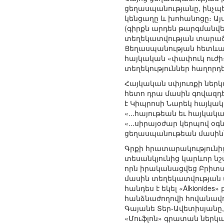
ցեղասպանությանը, ինչպե
կենցաղը և խոհանոցը։ Այ
(գիրքն արդեն թարգմանվել 
տեղեկատվության տարածո
Ցեղասպանության հետևանք
հայկական «փափուկ ուժի»
տեղեկություններ հաղորդ
Հայկական սփյուռքի ներկա
հետո դրա մասին գովազդել
է Կիպրոսի Նարեկ հայկա
«...հայութեան եւ հայկա
«...սիրայօժար կերպով օ
ցեղասպանութեան մասին՝ 
Գրքի հրատարակությունից
տեսանկյունից կարևոր նշա
որն իրականացվեց Բրիտան
մասին տեղեկատվության 
հանդես է եկել «Alkioni
հանձնաժողովի հովանավոր
Գայանե Տեր-Ավետիսյանը,
«Մուֆլոն» գրատան ներկա