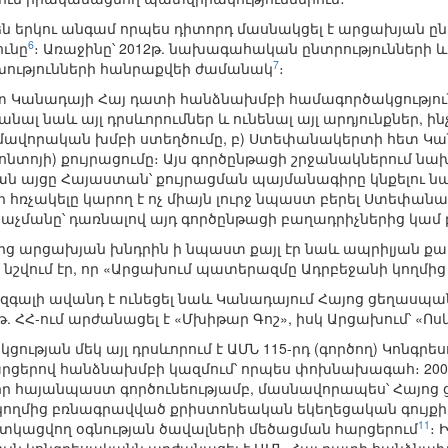
ն երկու անգամ որպես դիտորդ մասնակցել է արցախյան ընտ
6
ւնը
։ Առաջինը՝ 2012թ. նախագահական ընտրությունների և 
7
ւթյունների հանրաքվեի ժամանակ
։
 Կանադայի Հայ դատի հանձնախմբի համագործակցությունն 
նալ նաև այլ դրսևորումներ և ունենալ այլ արդյունքներ, ի
վորական խմբի ստեղծումը, բ) Ստեփանակերտի հետ Կան
նտոյի) քույրացումը։ Այս գործընթացի շրջանակներում ն
ն այցը Հայաստան՝ քույրացման պայմանագիրը կնքելու 
ր հռչակելը կարող է ոչ միայն լուրջ նպաստ բերել Ստեփա
աչմանը՝ դառնալով այդ գործընթացի բաղադրիչներից կամ 
մից արցախյան խնդրին ի նպաստ քայլ էր նաև ապրիլյան ք
 նշվում էր, որ «Արցախում պատերազմը Ադրբեջանի կողմից 
չը զգալի ավանդ է ունեցել նաև Կանադայում Հայոց ցեղ
4թ. ՀՀ-ում արժանացել է «Մխիթար Գոշ», իսկ Արցախում՝ «Ոս
թյան մեկ այլ դրսևորում է ԱՄՆ 115-րդ (գործող) Կոնգրեսո
րցերով հանձնախմբի կազմում՝ որպես փոխնախագահ։ 2006թ.
ել իր հայանպաստ գործունեությամբ, մասնավորապես՝ Հա
 կողմից բռնագրավված քրիստոնեական եկեղեցական գույքի
11
հատկացվող օգնության ծավալների մեծացման հարցերում
։