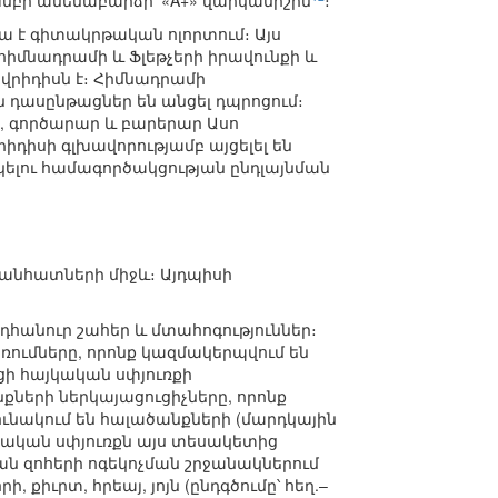
խմբի ամենաբարձր՝ «A+» վարկանիշին
։
ա է գիտակրթական ոլորտում։ Այս
իմնադրամի և Ֆլեթչերի իրավունքի և
ավրիդիսն է։ Հիմնադրամի
դասընթացներ են անցել դպրոցում։
, գործարար և բարերար Ասո
իդիսի գլխավորությամբ այցելել են
ելու համագործակցության ընդլայնման
 անհատների միջև։ Այդպիսի
ընդհանուր շահեր և մտահոգություններ։
ռումները, որոնք կազմակերպվում են
ացի հայկական սփյուռքի
նքների ներկայացուցիչները, որոնք
րունակում են հալածանքների (մարդկային
ւնական սփյուռքն այս տեսակետից
թյան զոհերի ոգեկոչման շրջանակներում
քիւրտ, հրեայ, յոյն (ընդգծումը՝ հեղ.–