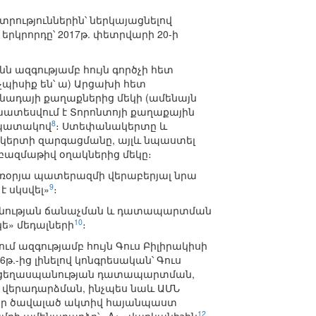
րություններին՝ ներկայացնելով
երկրորդը՝ 2017թ. փետրվարի 20-ի
ազգությամբ հույն գործչի հետ
նչպիսիք են՝ ա) Արցախի հետ
ադայի քաղաքներից մեկի (ամենայն
ախատեսվում է Տորոնտոյի քաղաքային
8
նպատակով
։ Ստեփանակերտը և
նակերտի զարգացմանը, այլև նպաստել
բազմաթիվ օղակներից մեկը։
առօրյա պատերազմի վերաբերյալ նրա
9
է սկսվել»
։
ասպանության ճանաչման և դատապարտման
10
կե» մեդալների
։
ւմ ազգությամբ հույն Գուս Բիլիրակիսի
-ից լինելով կոնգրեսական՝ Գուս
յոց ցեղասպանության դատապարտման,
 վերադարձման, ինչպես նաև ԱՄՆ
 Իր ծավալած ակտիվ հայանպաստ
12