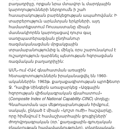
բաղադրիչը, որքան նրա մտավոր և մարդկային
կարողությունների ներդրումն ի շահ
հասարակության բարեկեցության ապահովման: Ի
տարբերություն արևմտյան երկրների, այդ
համատեքստում Ռուսաստանը միայն
մասնակիորեն կարողացավ դուրս գալ
սառըպատերազմյան ընդհանուր
ռազմականացման մրցակցային
տրամաբանությունից և մինչև օրս շարունակում է
ուշադրություն դարձնել պետության հզորացման
ռազմական բաղադրիչին:
ԱՄՆ-ում ՀԱՀ գնահատման առաջին
հետազոտություններն իրականացվել են 1960-
ականներին։ 1963թ. քաղաքագիտության պրոֆեսոր
Ջ. Դավիթ Սինգերն առաջարկեց «Ազգային
հզորության վիճակագրական գնահատում»
(
Composite Index of National Capability-CINC
) մոդելը։
Գնահատման այս մեթոդաբանության հիմքում,
սակայն, ընկած է միայն «կոշտ ուժի» հաշվարկը,
որը հիմնվում է համաշխարհային ցուցիչների՝
ժողովրդագրական (օր.՝ քաղաքային-գյուղական
բնակչության համամասնությունը), տնտեսական-