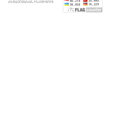
ՀԵՏԱԶՈՏԱԿԱՆ ԻՆՍՏԻՏՈՒՏ