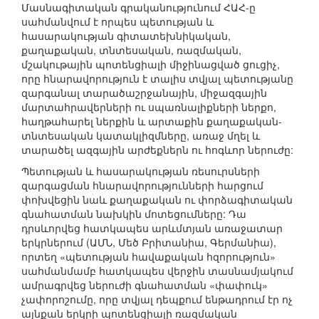
Մասնագիտական գրականությունում ՀԱՀ-ը
սահմանվում է որպես պետության և
հասարակության գիտատեխնիկական,
քաղաքական, տնտեսական, ռազմական,
մշակութային պոտենցիալի միջինացված ցուցիչ,
որը հնարավորություն է տալիս տվյալ պետությանը
զարգանալ տարածաշրջանային, միջազգային
մարտահրավերների ու սպառնալիքների ներքո,
հաղթահարել ներքին և արտաքին քաղաքական-
տնտեսական կատակլիզմները, առաջ մղել և
տարածել ազգային արժեքներն ու հոգևոր ներուժը:
Պետության և հասարակության ռեսուրսների
զարգացման հնարավորությունների հարցում
փոխվեցին նաև քաղաքական ու փորձագիտական
գնահատման նախկին մոտեցումները: Դա
դրսևորվեց հատկապես արևմտյան առաջատար
երկրներում (ԱՄՆ, Մեծ Բրիտանիա, Գերմանիա),
որտեղ «պետության հավաքական հզորություն»
սահմանմամբ հատկապես վերջին տասնամյակում
ամրագրվեց ներուժի գնահատման «փափուկ»
չափորոշումը, որը տվյալ դեպքում ենթադրում էր ոչ
այնքան երկրի պոտենցիալի ռազմական