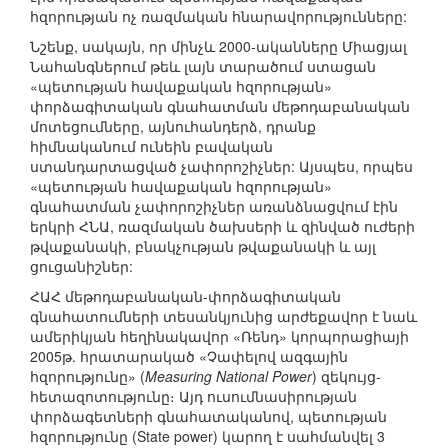
հզորության ոչ ռազմական հնարավորությունները:
Նշենք, սակայն, որ մինչև 2000-ականները Միացյալ
Նահանգներում թեև լայն տարածում ստացան
«պետության հավաքական հզորության»
փորձագիտական գնահատման մեթոդաբանական
մոտեցումները, այնուհանդերձ, դրանք
հիմնականում ունեին բավական
ստանդարտացված չափորոշիչներ: Այսպես, որպես
«պետության հավաքական հզորության»
գնահատման չափորոշիչներ առանձնացվում էին
երկրի ՀՆԱ, ռազմական ծախսերի և զինված ուժերի
թվաքանակի, բնակչության թվաքանակի և այլ
ցուցանիշներ:
ՀԱՀ մեթոդաբանական-փորձագիտական
գնահատումների տեսանկյունից արժեքավոր է նաև
ամերիկյան հեղինակավոր «Ռենդ» կորպորացիայի
2005թ. հրատարակած «Չափելով ազգային
հզորությունը» (
Measuring National Power
) զեկույց-
հետազոտությունը։ Այդ ուսումնասիրության
փորձագետների գնահատականով, պետության
հզորությունը (State power) կարող է սահմանվել 3