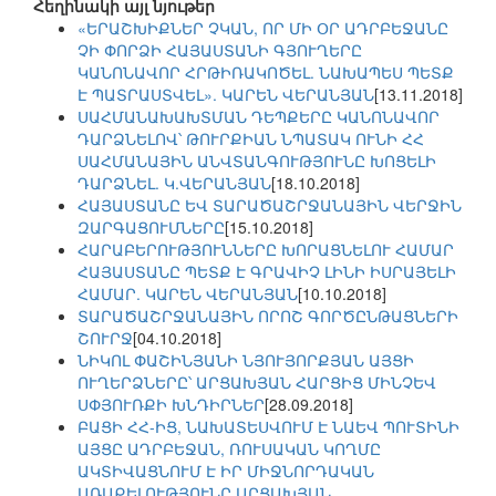
Հեղինակի այլ նյութեր
«ԵՐԱՇԽԻՔՆԵՐ ՉԿԱՆ, ՈՐ ՄԻ ՕՐ ԱԴՐԲԵՋԱՆԸ
ՉԻ ՓՈՐՁԻ ՀԱՅԱՍՏԱՆԻ ԳՅՈՒՂԵՐԸ
ԿԱՆՈՆԱՎՈՐ ՀՐԹԻՌԱԿՈԾԵԼ. ՆԱԽԱՊԵՍ ՊԵՏՔ
Է ՊԱՏՐԱՍՏՎԵԼ». ԿԱՐԵՆ ՎԵՐԱՆՅԱՆ
[13.11.2018]
ՍԱՀՄԱՆԱԽԱԽՏՄԱՆ ԴԵՊՔԵՐԸ ԿԱՆՈՆԱՎՈՐ
ԴԱՐՁՆԵԼՈՎ՝ ԹՈՒՐՔԻԱՆ ՆՊԱՏԱԿ ՈՒՆԻ ՀՀ
ՍԱՀՄԱՆԱՅԻՆ ԱՆՎՏԱՆԳՈՒԹՅՈՒՆԸ ԽՈՑԵԼԻ
ԴԱՐՁՆԵԼ. Կ.ՎԵՐԱՆՅԱՆ
[18.10.2018]
ՀԱՅԱՍՏԱՆԸ ԵՎ ՏԱՐԱԾԱՇՐՋԱՆԱՅԻՆ ՎԵՐՋԻՆ
ԶԱՐԳԱՑՈՒՄՆԵՐԸ
[15.10.2018]
ՀԱՐԱԲԵՐՈՒԹՅՈՒՆՆԵՐԸ ԽՈՐԱՑՆԵԼՈՒ ՀԱՄԱՐ
ՀԱՅԱՍՏԱՆԸ ՊԵՏՔ Է ԳՐԱՎԻՉ ԼԻՆԻ ԻՍՐԱՅԵԼԻ
ՀԱՄԱՐ. ԿԱՐԵՆ ՎԵՐԱՆՅԱՆ
[10.10.2018]
ՏԱՐԱԾԱՇՐՋԱՆԱՅԻՆ ՈՐՈՇ ԳՈՐԾԸՆԹԱՑՆԵՐԻ
ՇՈՒՐՋ
[04.10.2018]
ՆԻԿՈԼ ՓԱՇԻՆՅԱՆԻ ՆՅՈՒՅՈՐՔՅԱՆ ԱՅՑԻ
ՈՒՂԵՐՁՆԵՐԸ՝ ԱՐՑԱԽՅԱՆ ՀԱՐՑԻՑ ՄԻՆՉԵՎ
ՍՓՅՈՒՌՔԻ ԽՆԴԻՐՆԵՐ
[28.09.2018]
ԲԱՑԻ ՀՀ-ԻՑ, ՆԱԽԱՏԵՍՎՈՒՄ Է ՆԱԵՎ ՊՈՒՏԻՆԻ
ԱՅՑԸ ԱԴՐԲԵՋԱՆ, ՌՈՒՍԱԿԱՆ ԿՈՂՄԸ
ԱԿՏԻՎԱՑՆՈՒՄ Է ԻՐ ՄԻՋՆՈՐԴԱԿԱՆ
ԱՌԱՔԵԼՈՒԹՅՈՒՆԸ ԱՐՑԱԽՅԱՆ