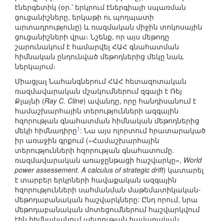
էներգետիկ (օր.՝ երկրում էներգիայի սպառման
ցուցանիշները, երկաթի ու պողպատի
արտադրությունը) և ռազմական միջին տոկոսային
ցուցանիշների վրա։ Նշենք, որ այս մեթոդը
շարունակում է համարվել ՀԱՀ գնահատման
հիմնական ընդունված մեթոդներից մեկը նաև
ներկայում։
Միացյալ Նահանգներում ՀԱՀ հետազոտական
ռազմավարական մշակումներում զգալի է Ռեյ
Քլայնի (
Ray C. Cline
) ավանդը, որը հանդիսանում է
համաշխարհային տերությունների ազգային
հզորության գնահատման հիմնական մեթոդներից
1
մեկի հիմնադիրը
: Նա այս ոլորտում հրատարակած
իր առաջին գրքում («Համաշխարհային
տերությունների հզորության գնահատումը.
ռազմավարական առաջընթացի հաշվարկը»,
World
power assessement. A calculus of strategic drift
) կատարել
է տարբեր երկրների հավաքական ազգային
հզորությունների սահմանման մաթեմատիկական-
մեթոդաբանական հաշվարկները: Ընդ որում, նրա
մեթոդաբանական մոտեցումներում հաշվարկվում
էին հիմնականում պետության հավաքական