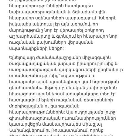
հնարավորություններին հատկապես
նախապատերազմական և ճգնաժամային
հնարավոր սցենարների պարագայում։ Խնդիրն
իսկապես ակտուալ էր այն առումով, որ
մարդկությունը նոր էր վերապրել Երկրորդ
աշխարհամարտը և գտնվում էր հնարավոր նոր
ռազմական բախումների վերսկսման
սպառնալիքների ներքո:
Ելնելով այդ ժամանակաշրջանի միջազգային
ռազմաքաղաքական լարված իրադրությունից և
սառըպատերազմյան զարգացումների ընդհանուր
տրամաբանությունից՝ «պետության և
հասարակության պոտենցիալի կամ հզորության
գնահատման» մեթոդաբանական չափորոշման
հետազոտություններում առաջնակարգ տեղ էր
հատկացվում երկրի ռազմական ռեսուրսների
մոբիլիզացման ու զարգացման
հնարավորություններին: Այս ուղղությամբ լուրջ
գիտահետազոտական ուսումնասիրություններ
կատարվեցին մասնավորապես Միացյալ
Նահանգներում ու Ռուսաստանում, որոնք