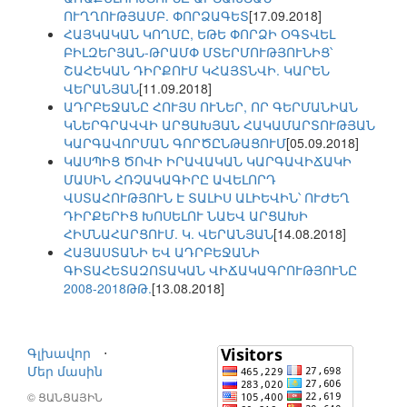
ՈՒՂՂՈՒԹՅԱՄԲ. ՓՈՐՁԱԳԵՏ
[17.09.2018]
ՀԱՅԿԱԿԱՆ ԿՈՂՄԸ, ԵԹԵ ՓՈՐՁԻ ՕԳՏՎԵԼ
ԲԻԼԶԵՐՅԱՆ-ԹՐԱՄՓ ՄՏԵՐՄՈՒԹՅՈՒՆԻՑ՝
ՇԱՀԵԿԱՆ ԴԻՐՔՈՒՄ ԿՀԱՅՏՆՎԻ. ԿԱՐԵՆ
ՎԵՐԱՆՅԱՆ
[11.09.2018]
ԱԴՐԲԵՋԱՆԸ ՀՈՒՅՍ ՈՒՆԵՐ, ՈՐ ԳԵՐՄԱՆԻԱՆ
ԿՆԵՐԳՐԱՎՎԻ ԱՐՑԱԽՅԱՆ ՀԱԿԱՄԱՐՏՈՒԹՅԱՆ
ԿԱՐԳԱՎՈՐՄԱՆ ԳՈՐԾԸՆԹԱՑՈՒՄ
[05.09.2018]
ԿԱՍՊԻՑ ԾՈՎԻ ԻՐԱՎԱԿԱՆ ԿԱՐԳԱՎԻՃԱԿԻ
ՄԱՍԻՆ ՀՌՉԱԿԱԳԻՐԸ ԱՎԵԼՈՐԴ
ՎՍՏԱՀՈՒԹՅՈՒՆ Է ՏԱԼԻՍ ԱԼԻԵՎԻՆ՝ ՈՒԺԵՂ
ԴԻՐՔԵՐԻՑ ԽՈՍԵԼՈՒ ՆԱԵՎ ԱՐՑԱԽԻ
ՀԻՄՆԱՀԱՐՑՈՒՄ. Կ. ՎԵՐԱՆՅԱՆ
[14.08.2018]
ՀԱՅԱՍՏԱՆԻ ԵՎ ԱԴՐԲԵՋԱՆԻ
ԳԻՏԱՀԵՏԱԶՈՏԱԿԱՆ ՎԻՃԱԿԱԳՐՈՒԹՅՈՒՆԸ
2008-2018ԹԹ.
[13.08.2018]
Գլխավոր
⋅
Մեր մասին
© ՑԱՆՑԱՅԻՆ