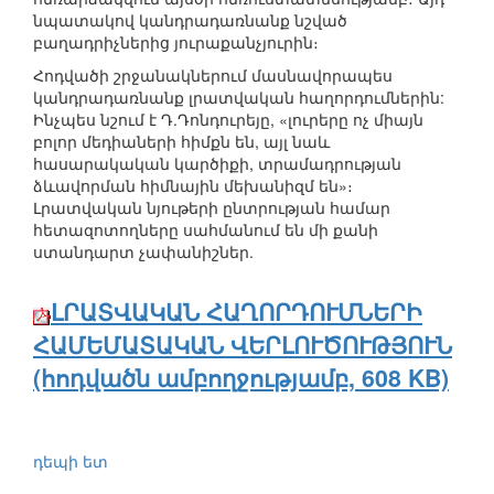
նպատակով կանդրադառնանք նշված
բաղադրիչներից յուրաքանչյուրին։
Հոդվածի շրջանակներում մասնավորապես
կանդրադառնանք լրատվական հաղորդումներին:
Ինչպես նշում է Դ.Դոնդուրեյը, «լուրերը ոչ միայն
բոլոր մեդիաների հիմքն են, այլ նաև
հասարակական կարծիքի, տրամադրության
ձևավորման հիմնային մեխանիզմ են»։
Լրատվական նյութերի ընտրության համար
հետազոտողները սահմանում են մի քանի
ստանդարտ չափանիշներ.
ԼՐԱՏՎԱԿԱՆ ՀԱՂՈՐԴՈՒՄՆԵՐԻ
ՀԱՄԵՄԱՏԱԿԱՆ ՎԵՐԼՈՒԾՈՒԹՅՈՒՆ
(հոդվածն ամբողջությամբ, 608 KB)
դեպի ետ