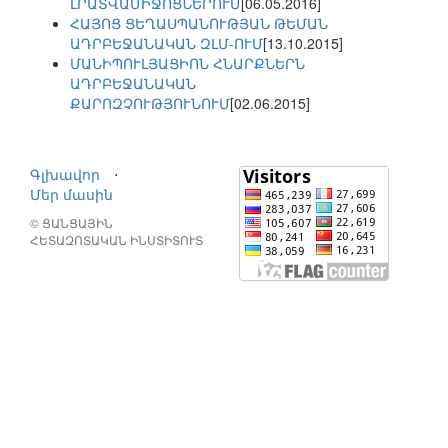
ԼՐԱՏՎԱՄԻՋՈՑՆԵՐՈՒՄ
[06.05.2016]
ՀԱՅՈՑ ՑԵՂԱՍՊԱՆՈՒԹՅԱՆ ԹԵՄԱՆ
ԱԴՐԲԵՋԱՆԱԿԱՆ ԶԼՄ-ՈՒՄ
[13.10.2015]
ՄԱՆԻՊՈՒԼՅԱՑԻՈՆ ՀՆԱՐՔՆԵՐՆ
ԱԴՐԲԵՋԱՆԱԿԱՆ
ՔԱՐՈԶՉՈՒԹՅՈՒՆՈՒՄ
[02.06.2015]
Գլխավոր
⋅
Մեր մասին
© ՑԱՆՑԱՅԻՆ
ՀԵՏԱԶՈՏԱԿԱՆ ԻՆՍՏԻՏՈՒՏ