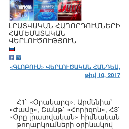
ԼՐԱՏՎԱԿԱՆ ՀԱՂՈՐԴՈՒՄՆԵՐԻ
ՀԱՄԵՄԱՏԱԿԱՆ
ՎԵՐԼՈՒԾՈՒԹՅՈՒՆ
«ԳԼՈԲՈՒՍ» ՎԵՐԼՈՒԾԱԿԱՆ ՀԱՆԴԵՍ,
թիվ 10, 2017
Հ1` «Օրակարգ», Արմենիա`
«Ժամը», Շանթ` «Հորիզոն», Հ3`
«Օրը լրատվական» հիմնական
թողարկումների օրինակով