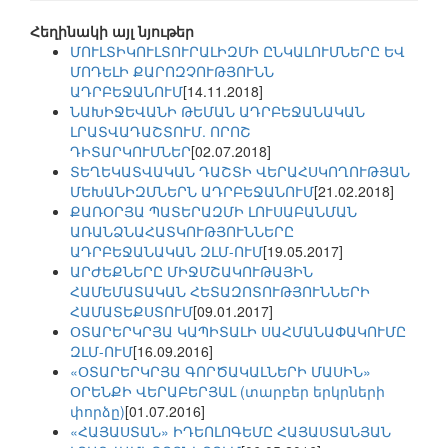
Հեղինակի այլ նյութեր
ՄՈՒԼՏԻԿՈՒԼՏՈՒՐԱԼԻԶՄԻ ԸՆԿԱԼՈՒՄՆԵՐԸ ԵՎ
ՄՈԴԵԼԻ ՔԱՐՈԶՉՈՒԹՅՈՒՆՆ
ԱԴՐԲԵՋԱՆՈՒՄ
[14.11.2018]
ՆԱԽԻՋԵՎԱՆԻ ԹԵՄԱՆ ԱԴՐԲԵՋԱՆԱԿԱՆ
ԼՐԱՏՎԱԴԱՇՏՈՒՄ. ՈՐՈՇ
ԴԻՏԱՐԿՈՒՄՆԵՐ
[02.07.2018]
ՏԵՂԵԿԱՏՎԱԿԱՆ ԴԱՇՏԻ ՎԵՐԱՀՍԿՈՂՈՒԹՅԱՆ
ՄԵԽԱՆԻԶՄՆԵՐՆ ԱԴՐԲԵՋԱՆՈՒՄ
[21.02.2018]
ՔԱՌՕՐՅԱ ՊԱՏԵՐԱԶՄԻ ԼՈՒՍԱԲԱՆՄԱՆ
ԱՌԱՆՁՆԱՀԱՏԿՈՒԹՅՈՒՆՆԵՐԸ
ԱԴՐԲԵՋԱՆԱԿԱՆ ԶԼՄ-ՈՒՄ
[19.05.2017]
ԱՐԺԵՔՆԵՐԸ ՄԻՋՄՇԱԿՈՒԹԱՅԻՆ
ՀԱՄԵՄԱՏԱԿԱՆ ՀԵՏԱԶՈՏՈՒԹՅՈՒՆՆԵՐԻ
ՀԱՄԱՏԵՔՍՏՈՒՄ
[09.01.2017]
ՕՏԱՐԵՐԿՐՅԱ ԿԱՊԻՏԱԼԻ ՍԱՀՄԱՆԱՓԱԿՈՒՄԸ
ԶԼՄ-ՈՒՄ
[16.09.2016]
«ՕՏԱՐԵՐԿՐՅԱ ԳՈՐԾԱԿԱԼՆԵՐԻ ՄԱՍԻՆ»
ՕՐԵՆՔԻ ՎԵՐԱԲԵՐՅԱԼ (տարբեր երկրների
փորձը)
[01.07.2016]
«ՀԱՅԱՍՏԱՆ» ԻԴԵՈԼՈԳԵՄԸ ՀԱՅԱՍՏԱՆՅԱՆ