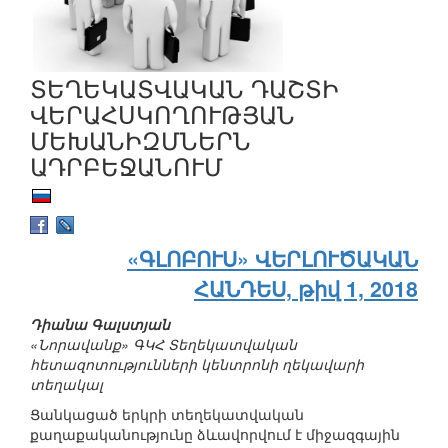
ՏԵՂԵԿԱՏՎԱԿԱՆ ԴԱՇՏԻ
ՎԵՐԱՀՍԿՈՂՈՒԹՅԱՆ
ՄԵԽԱՆԻԶՄՆԵՐՆ
ԱԴՐԲԵՋԱՆՈՒՄ
«ԳԼՈԲՈՒՍ» ՎԵՐԼՈՒԾԱԿԱՆ
ՀԱՆԴԵՍ, թիվ 1, 2018
Դիանա Գալստյան
«Նորավանք» ԳԿՀ Տեղեկատվական
հետազոտությունների կենտրոնի ղեկավարի
տեղակալ
Ցանկացած երկրի տեղեկատվական
քաղաքականությունը ձևավորվում է միջազգային