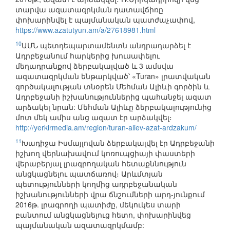
տարվա ազատազրկման դատավճիռը
փոխարինվել է պայմանական պատժաչափով,
https://www.azatutyun.am/a/27618981.html
10
ԱՄՆ պետդեպարտամենտն անդրադարձել է
Ադրբեջանում հարկերից խուսափելու
մեղադրանքով ձերբակալված և 3 ամսվա
ազատազրկման ենթարկված՝ «Turan» լրատվական
գործակալության տնօրեն Մեհման Ալիևի գործին և
Ադրբեջանի իշխանություններից պահանջել ազատ
արձակել նրան: Մեհման Ալիևը ձերբակալությունից
մոտ մեկ ամիս անց ազատ էր արձակվել։
http://yerkirmedia.am/region/turan-aliev-azat-ardzakum/
11
Խադիջա Իսմայլովան ձերբակալվել էր Ադրբեջանի
իշխող վերնախավում կոռուպցիայի փաստերի
վերաբերյալ լրագրողական հետաքննություն
անցկացնելու պատճառով։ Արևմտյան
պետությունների կողմից ադրբեջանական
իշխանությունների վրա ճնշումների արդ-յունքում
2016թ. լրագրողի պատիժը, մեկուկես տարի
բանտում անցկացնելուց հետո, փոխարինվեց
պայմանական ազատազրկմամբ: