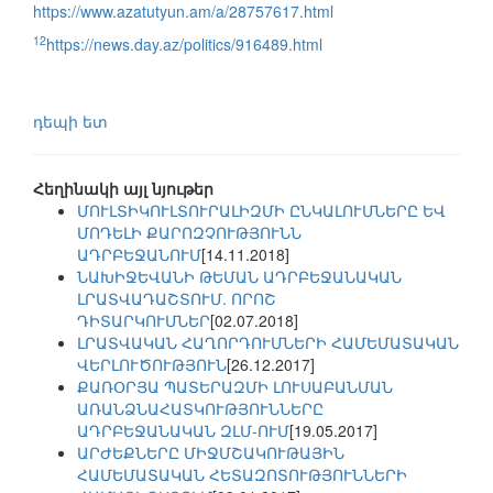
https://www.azatutyun.am/a/28757617.html
12
https://news.day.az/politics/916489.html
դեպի ետ
Հեղինակի այլ նյութեր
ՄՈՒԼՏԻԿՈՒԼՏՈՒՐԱԼԻԶՄԻ ԸՆԿԱԼՈՒՄՆԵՐԸ ԵՎ
ՄՈԴԵԼԻ ՔԱՐՈԶՉՈՒԹՅՈՒՆՆ
ԱԴՐԲԵՋԱՆՈՒՄ
[14.11.2018]
ՆԱԽԻՋԵՎԱՆԻ ԹԵՄԱՆ ԱԴՐԲԵՋԱՆԱԿԱՆ
ԼՐԱՏՎԱԴԱՇՏՈՒՄ. ՈՐՈՇ
ԴԻՏԱՐԿՈՒՄՆԵՐ
[02.07.2018]
ԼՐԱՏՎԱԿԱՆ ՀԱՂՈՐԴՈՒՄՆԵՐԻ ՀԱՄԵՄԱՏԱԿԱՆ
ՎԵՐԼՈՒԾՈՒԹՅՈՒՆ
[26.12.2017]
ՔԱՌՕՐՅԱ ՊԱՏԵՐԱԶՄԻ ԼՈՒՍԱԲԱՆՄԱՆ
ԱՌԱՆՁՆԱՀԱՏԿՈՒԹՅՈՒՆՆԵՐԸ
ԱԴՐԲԵՋԱՆԱԿԱՆ ԶԼՄ-ՈՒՄ
[19.05.2017]
ԱՐԺԵՔՆԵՐԸ ՄԻՋՄՇԱԿՈՒԹԱՅԻՆ
ՀԱՄԵՄԱՏԱԿԱՆ ՀԵՏԱԶՈՏՈՒԹՅՈՒՆՆԵՐԻ