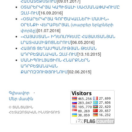
ՀԱՄԱՏԵՔՍՏՈՒՄ
[09.01.2017]
ՕՏԱՐԵՐԿՐՅԱ ԿԱՊԻՏԱԼԻ ՍԱՀՄԱՆԱՓԱԿՈՒՄԸ
ԶԼՄ-ՈՒՄ
[16.09.2016]
«ՕՏԱՐԵՐԿՐՅԱ ԳՈՐԾԱԿԱԼՆԵՐԻ ՄԱՍԻՆ»
ՕՐԵՆՔԻ ՎԵՐԱԲԵՐՅԱԼ (տարբեր երկրների
փորձը)
[01.07.2016]
«ՀԱՅԱՍՏԱՆ» ԻԴԵՈԼՈԳԵՄԸ ՀԱՅԱՍՏԱՆՅԱՆ
ԼՐԱՏՎԱՄԻՋՈՑՆԵՐՈՒՄ
[06.05.2016]
ՀԱՅՈՑ ՑԵՂԱՍՊԱՆՈՒԹՅԱՆ ԹԵՄԱՆ
ԱԴՐԲԵՋԱՆԱԿԱՆ ԶԼՄ-ՈՒՄ
[13.10.2015]
ՄԱՆԻՊՈՒԼՅԱՑԻՈՆ ՀՆԱՐՔՆԵՐՆ
ԱԴՐԲԵՋԱՆԱԿԱՆ
ՔԱՐՈԶՉՈՒԹՅՈՒՆՈՒՄ
[02.06.2015]
Գլխավոր
⋅
Մեր մասին
© ՑԱՆՑԱՅԻՆ
ՀԵՏԱԶՈՏԱԿԱՆ ԻՆՍՏԻՏՈՒՏ