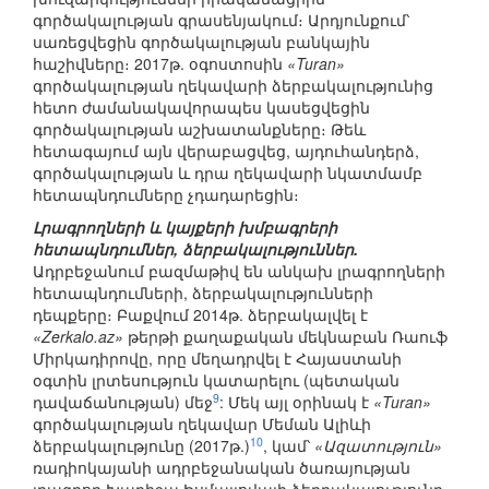
գործակալության գրասենյակում։ Արդյունքում՝
սառեցվեցին գործակալության բանկային
հաշիվները։ 2017թ. օգոստոսին
«Turan»
գործակալության ղեկավարի ձերբակալությունից
հետո ժամանակավորապես կասեցվեցին
գործակալության աշխատանքները։ Թեև
հետագայում այն վերաբացվեց, այդուհանդերձ,
գործակալության և դրա ղեկավարի նկատմամբ
հետապնդումները չդադարեցին։
Լրագրողների և կայքերի խմբագրերի
հետապնդումներ, ձերբակալություններ.
Ադրբեջանում բազմաթիվ են անկախ լրագրողների
հետապնդումների, ձերբակալությունների
դեպքերը։ Բաքվում 2014թ. ձերբակալվել է
«Zerkalo.az»
թերթի քաղաքական մեկնաբան Ռաուֆ
Միրկադիրովը, որը մեղադրվել է Հայաստանի
օգտին լրտեսություն կատարելու (պետական
9
դավաճանության) մեջ
: Մեկ այլ օրինակ է
«Turan»
գործակալության ղեկավար Մեման Ալիևի
10
ձերբակալությունը (2017թ.)
, կամ՝
«Ազատություն»
ռադիոկայանի ադրբեջանական ծառայության