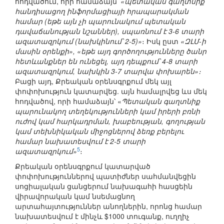
հոդվածում, որի համաձայն՝
«պետական գաղտնիք
հանդիսացող ինֆորմացիայի հրապարակման
համար (եթե այն չի պարունակում պետական
դավաճանության նշաններ), սպառնում է 3-6 տարի
ազատազրկում (նախկինում՝ 2-5)»
։ Իսկ ըստ
«ԶԼՄ-ի
մասին օրենքի», «եթե այդ գործողությունները ծանր
հետևանքներ են ունեցել, այդ դեպքում՝ 4-8 տարի
ազատազրկում, նախկին 3-7 տարվա փոխարեն»։
Բացի այդ, Քրեական օրենսգրքում մեկ այլ
փոփոխություն կատարվեց. այն համալրվեց ևս մեկ
հոդվածով, որի համաձայն՝ «
Պետական գաղտնիք
պարունակող տեղեկությունների կամ իրերի բռնի
ուժով կամ հարկադրման, խաբեության, գողության
կամ տեխնիկական միջոցներով ձեռք բերելու
համար նախատեսվում է 2-5 տարի
5
ազատազրկում»
։
Քրեական օրենսգրքում կատարված
փոփոխություններով պատիժներ սահմանվեցին
սոցիալական ցանցերում նախագահի հասցեին
վիրավորական կամ նսեմացնող
արտահայտություններ անողներին, որոնց համար
նախատեսվում է մինչև $1000 տուգանք, ուղղիչ