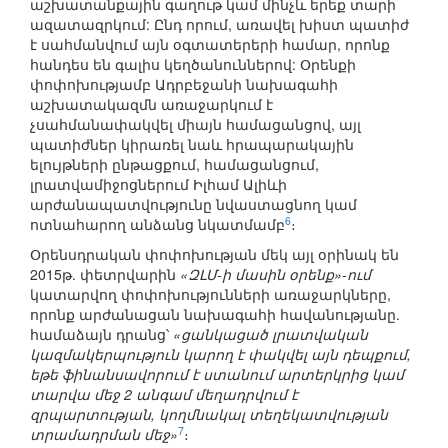
աշխատանքային գաղութ կամ մինչև երեք տարի
ազատազրկում: Ընդ որում, առավել խիստ պատիժ
է սահմանվում այն օգտատերերի համար, որոնք
հանդես են գալիս կեղծանուններով: Օրենքի
փոփոխությամբ Ադրբեջանի նախագահի
աշխատակազմն առաջարկում է
չսահմանափակվել միայն համացանցով, այլ
պատիժներ կիրառել նաև հրապարակային
ելույթների ընթացքում, համացանցում,
լրատվամիջոցներում Իլհամ Ալիևի
արժանապատվությունը նվաստացնող կամ
6
ոտնահարող անձանց նկատմամբ
։
Օրենսդրական փոփոխության մեկ այլ օրինակ են
2015թ. փետրվարին
«ԶԼՄ-ի մասին օրենք»-ում
կատարվող փոփոխությունների առաջարկները,
որոնք արժանացան նախագահի հավանությանը.
համաձայն դրանց՝
«ցանկացած լրատվական
կազմակերպություն կարող է փակվել այն դեպքում,
եթե ֆինանսավորում է ստանում արտերկրից կամ
տարվա մեջ 2 անգամ մեղադրվում է
զրպարտության, կողմնակալ տեղեկատվության
7
տրամադրման մեջ»
։