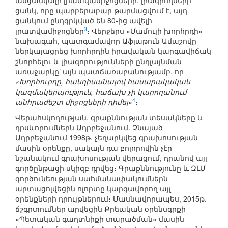
անցանկալի լրատվամիջոցների, լրագրողների
ցանկ, որը պարբերաբար թարմացվում է, այդ
ցանկում ընդգրկված են 80-ից ավելի
3
լրատվամիջոցներ
։ Վերջերս «Մամուլի խորհրդի»
նախագահ, պատգամավոր Աֆլաթուն Ամաշովը
ներկայացրեց խորհրդին իրավական կարգավիճակ
շնորհելու և լիազորությունների ընդլայնման
առաջարկը՝ այն պատճառաբանությամբ, որ
«Խորհուրդը, հանդիսանալով հասարակական
կազմակերպություն, հաճախ չի կարողանում
4
անհրաժեշտ միջոցների դիմել»
։
Վերահսկողության, գրաքննության տեսակները և
դրսևորումներն Ադրբեջանում. Չնայած
Ադրբեջանում 1998թ. չեղարկվեց գրախոսության
մասին օրենքը, սակայն դա բոլորովին չէր
նշանակում գրախոսության վերացում, դրանով այլ
գործընթացի սկիզբ դրվեց։ Գրաքննությունը և ԶԼՄ
գործունեության սահմանափակումներն
արտացոլվեցին ոլորտը կարգավորող այլ
օրենքների դրույթներում։ Մասնավորապես, 2015թ.
ճշգրտումներ արվեցին Քրեական օրենսգրքի
«Պետական գաղտնիքի տարածման» մասին