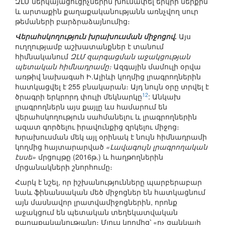
ԶԼՄ ներկայացուցիչներին խուսափել երկրի ներքին
և արտաքին քաղաքականությանն առնչվող սուր
թեմաների բարձրաձայնումից։
Վերահսկողություն խրախուսման միջոցով.
Այս
ուղղությամբ աշխատանքներ է տանում
հիմնականում
ԶԼՄ զարգացման աջակցության
պետական հիմնադրամը։
Ազգային մամուլի օրվա
առթիվ նախագահ Ի.Ալիևի կողմից լրագրողներին
հատկացվել է 255 բնակարան։ Այդ նույն օրը տրվել է
12
ծրագրի երկրորդ փուլի մեկնարկը
: Անկախ
լրագրողներն այս քայլը ևս համարում են
վերահսկողություն սահմանելու և լրագրողներին
ազատ գործելու իրավունքից զրկելու միջոց։
Խրախուսման մեկ այլ օրինակ է նույն հիմնադրամի
կողմից հայտարարված
«Լավագույն լրագրողական
էսսե»
մրցույթը (2016թ.) և հաղթողներին
մրցանակների շնորհումը։
Հարկ է նշել, որ իշխանությունները պարբերաբար
նաև ֆինանսական մեծ միջոցներ են հատկացնում
այն մասնավոր լրատվամիջոցներին, որոնք
աջակցում են պետական տեղեկատվական
քաղաքականությանը։ Մյուս կողմից՝ «ոչ ցանկալի