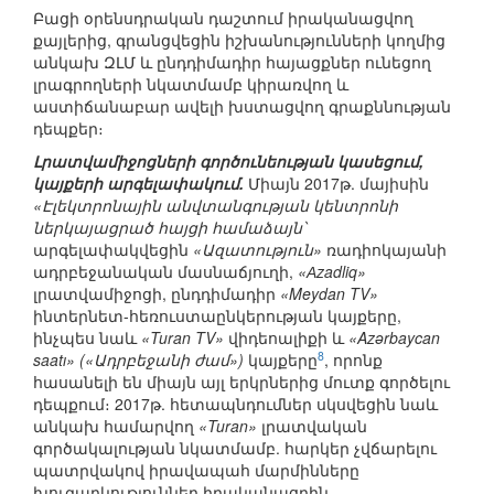
Բացի օրենսդրական դաշտում իրականացվող
քայլերից, գրանցվեցին իշխանությունների կողմից
անկախ ԶԼՄ և ընդդիմադիր հայացքներ ունեցող
լրագրողների նկատմամբ կիրառվող և
աստիճանաբար ավելի խստացվող գրաքննության
դեպքեր։
Լրատվամիջոցների գործունեության կասեցում,
կայքերի արգելափակում.
Միայն 2017թ. մայիսին
«Էլեկտրոնային անվտանգության կենտրոնի
ներկայացրած հայցի համաձայն՝
արգելափակվեցին
«Ազատություն»
ռադիոկայանի
ադրբեջանական մասնաճյուղի,
«Аzadliq»
լրատվամիջոցի, ընդդիմադիր
«Meydan TV»
ինտերնետ-հեռուստաընկերության կայքերը,
ինչպես նաև
«Turan TV»
վիդեոալիքի և
«Azərbaycan
8
saatı» («Ադրբեջանի ժամ»)
կայքերը
, որոնք
հասանելի են միայն այլ երկրներից մուտք գործելու
դեպքում։ 2017թ. հետապնդումներ սկսվեցին նաև
անկախ համարվող
«Turan»
լրատվական
գործակալության նկատմամբ. հարկեր չվճարելու
պատրվակով իրավապահ մարմինները
խուզարկություններ իրականացրին