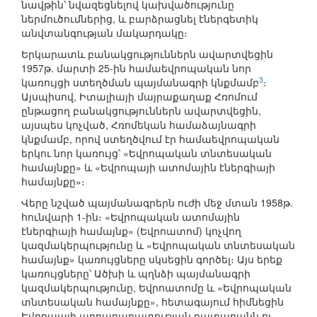
նավթին՝ նվազեցնելով կախվածությունը
ներմուծումներից, և բարձրացնել էներգետիկ
անվտանգության մակարդակը։
Երկարատև բանակցություններն ավարտվեցին
1957թ. մարտի 25-ին համաեվրոպական նոր
3
կառույցի ստեղծման պայմանագրի կնքմամբ
։
Այսպիսով, Իտալիայի մայրաքաղաք Հռոմում
ընթացող բանակցություններն ավարտվեցին,
այսպես կոչված, Հռոմեկան համաձայնագրի
կնքմամբ, որով ստեղծվում էր համաեվրոպական
երկու նոր կառույց՝ «Եվրոպական տնտեսական
համայնքը» և «Եվրոպայի ատոմային էներգիայի
համայնքը»։
Վերը նշված պայմանագրերն ուժի մեջ մտան 1958թ.
հունվարի 1-ին։ «Եվրոպական ատոմային
էներգիայի համայնք» (Եվրոատոմ) կոչվող
կազմակերպությունը և «Եվրոպական տնտեսական
համայնք» կառույցները սկսեցին գործել։ Այս երեք
կառույցները՝ Ածխի և պղնձի պայմանագրի
կազմակերպությունը, Եվրոատոմը և «Եվրոպական
տնտեսական համայնքը», հետագայում հիմնեցին
Եվրոպայի արդարադատության դատարանն ու