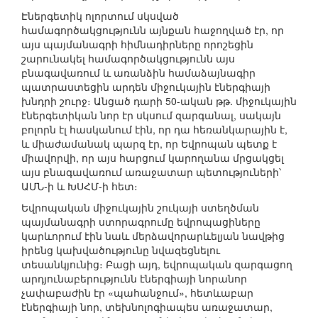
Էներգետիկ ոլորտում սկսված
համագործակցությունն այնքան հաջողված էր, որ
այս պայմանագրի հիմնադիրները որոշեցին
շարունակել համագործակցությունն այս
բնագավառում և առանձին համաձայնագիր
պատրաստեցին արդեն միջուկային էներգիայի
խնդրի շուրջ։ Անցած դարի 50-ական թթ. միջուկային
էներգետիկան նոր էր սկսում զարգանալ, սակայն
բոլորն էլ հասկանում էին, որ դա հեռանկարային է,
և միաժամանակ պարզ էր, որ Եվրոպան պետք է
միավորվի, որ այս հարցում կարողանա մրցակցել
այս բնագավառում առաջատար պետություների՝
ԱՄՆ-ի և ԽՍՀՄ-ի հետ։
Եվրոպական միջուկային շուկայի ստեղծման
պայմանագրի ստորագրումը եվրոպացիները
կարևորում էին նաև մերձավորարևելյան նավթից
իրենց կախվածությունը նվազեցնելու
տեսանկյունից։ Բացի այդ, եվրոպական զարգացող
արդյունաբերությունն էներգիայի նորանոր
չափաբաժին էր «պահանջում», հետևաբար
էներգիայի նոր, տեխնոլոգիապես առաջատար,