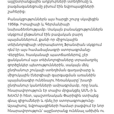
այլընտրանքային աղբյուրների ստեղծումը և
բազմազանեցումը բխում էին եվրոպացիների
շահերից։
Բանակցություններն այս հարցի շուրջ սկսվեցին
1956թ. Իտալիայի և Գերմանիայի
նախաձեռնությամբ։ Սակայն բանակցություններն
սկզբում ընթանում էին բավական բարդ
պայմաններում, քանի որ միջուկային
տեխնոլոգիայի տիրապետող Ֆրանսիան սկզբում
դեմ էր այս համաձայնագրի ստորագրմանը։
Վերջինս, հասկանալի պատճառներով, չէր
ցանկանում այս տեխնոլոգիաները տրամադրել
գործընկեր պետություններին, սակայն մեկ
ընդհանուր շուկայի ստեղծման գաղափարը և
միջուկային էներգիայի զարգացման առանձին
պայմանագիր ունենալու հեռանկարը՝ խաղի
ընդհանուր կանոնների ամրագրմամբ, որը նաև
հնարավորություն էր տալիս մրցակցել ԱՄՆ-ի և
ԽՍՀՄ-ի հետ, պաշտոնական Փարիզին ստիպեց
գնալ զիջումների և դնել իր ստորագրությունը։
Այսպիսով, եվրոպացիների համար բացվում էր նոր
հնարավորություն՝ այլընտրանք ունենալ ածխին ու