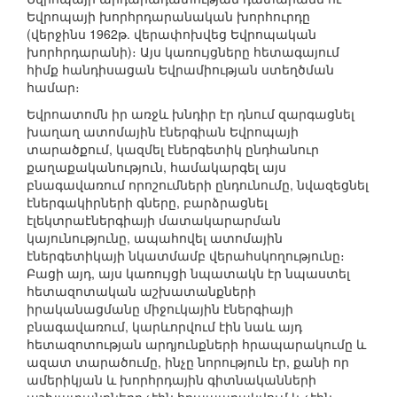
Եվրոպայի խորհրդարանական խորհուրդը
(վերջինս 1962թ. վերափոխվեց Եվրոպական
խորհրդարանի)։ Այս կառույցները հետագայում
հիմք հանդիսացան Եվրամիության ստեղծման
համար։
Եվրոատոմն իր առջև խնդիր էր դնում զարգացնել
խաղաղ ատոմային էներգիան Եվրոպայի
տարածքում, կազմել էներգետիկ ընդհանուր
քաղաքականություն, համակարգել այս
բնագավառում որոշումների ընդունումը, նվազեցնել
էներգակիրների գները, բարձրացնել
էլեկտրաէներգիայի մատակարարման
կայունությունը, ապահովել ատոմային
էներգետիկայի նկատմամբ վերահսկողությունը։
Բացի այդ, այս կառույցի նպատակն էր նպաստել
հետազոտական աշխատանքների
իրականացմանը միջուկային էներգիայի
բնագավառում, կարևորվում էին նաև այդ
հետազոտության արդյունքների հրապարակումը և
ազատ տարածումը, ինչը նորություն էր, քանի որ
ամերիկյան և խորհրդային գիտնականների