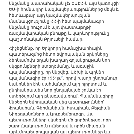
կնքմանը պատահական չէ։ ԵԱԷՀ-ն այս կառույցի՝
ԵՄ-ի հիմնադիր կազմակերպություններից մեկն է,
հետևաբար այդ կազմակերպության
մասնակցությունը ՀՀ-ի հետ պայմանագրի
կնքմանը հուշում է այդ փաստաթղթի
ռազմավարական բնույթը և կարևորությունը
պաշտոնական Բրյուսելի համար։
Հիշեցնենք, որ Երկրորդ համաշխարհային
պատերազմից հետո եվրոպական երկրները
ձեռնամուխ եղան խաղաղ գոյակցության նոր
սկզբունքների ստեղծմանը, և առաջին
պայմանագիրը, որ կնքվեց, Ածխի և պղնձի
2
պայմանագիր էր 1951թ.
, որով խաղի ընդհանուր
կանոններ էին սահմանվում այդ ոլորտում և
ընդհանրապես նոր ընդլայնված շուկա էր
ստեղծվում այդ բնագավառում։ Պայմանագիրը
կնքեցին եվրոպական վեց պետություններ՝
Ֆրանսիան, Գերմանիան, Իտալիան, Բելգիան,
Նիդեռլանդները և Լյուքսեմբուրգը։ Այս
պետությունները սկսեցին մի գործընթաց, որը
շարունակություն ունեցավ և որին միացան
արևմտաեվրոպական այլ պետություններ ևս։