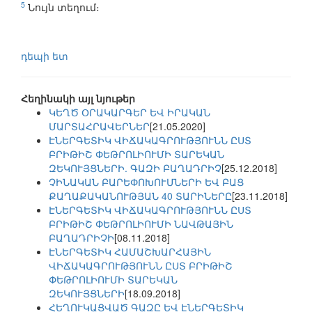
5
Նույն տեղում։
դեպի ետ
Հեղինակի այլ նյութեր
ԿԵՂԾ ՕՐԱԿԱՐԳԵՐ ԵՎ ԻՐԱԿԱՆ
ՄԱՐՏԱՀՐԱՎԵՐՆԵՐ
[21.05.2020]
ԷՆԵՐԳԵՏԻԿ ՎԻՃԱԿԱԳՐՈՒԹՅՈՒՆՆ ԸՍՏ
ԲՐԻԹԻՇ ՓԵԹՐՈԼԻՈՒՄԻ ՏԱՐԵԿԱՆ
ԶԵԿՈՒՅՑՆԵՐԻ. ԳԱԶԻ ԲԱՂԱԴՐԻՉ
[25.12.2018]
ՉԻՆԱԿԱՆ ԲԱՐԵՓՈԽՈՒՄՆԵՐԻ ԵՎ ԲԱՑ
ՔԱՂԱՔԱԿԱՆՈՒԹՅԱՆ 40 ՏԱՐԻՆԵՐԸ
[23.11.2018]
ԷՆԵՐԳԵՏԻԿ ՎԻՃԱԿԱԳՐՈՒԹՅՈՒՆՆ ԸՍՏ
ԲՐԻԹԻՇ ՓԵԹՐՈԼԻՈՒՄԻ ՆԱՎԹԱՅԻՆ
ԲԱՂԱԴՐԻՉԻ
[08.11.2018]
ԷՆԵՐԳԵՏԻԿ ՀԱՄԱՇԽԱՐՀԱՅԻՆ
ՎԻՃԱԿԱԳՐՈՒԹՅՈՒՆՆ ԸՍՏ ԲՐԻԹԻՇ
ՓԵԹՐՈԼԻՈՒՄԻ ՏԱՐԵԿԱՆ
ԶԵԿՈՒՅՑՆԵՐԻ
[18.09.2018]
ՀԵՂՈՒԿԱՑՎԱԾ ԳԱԶԸ ԵՎ ԷՆԵՐԳԵՏԻԿ