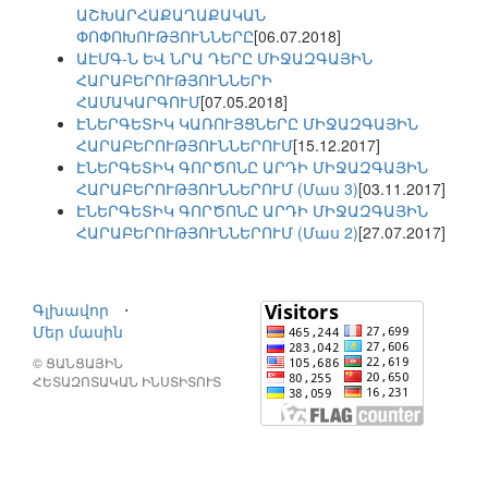
ԱՇԽԱՐՀԱՔԱՂԱՔԱԿԱՆ
ՓՈՓՈԽՈՒԹՅՈՒՆՆԵՐԸ
[06.07.2018]
ԱԷՄԳ-Ն ԵՎ ՆՐԱ ԴԵՐԸ ՄԻՋԱԶԳԱՅԻՆ
ՀԱՐԱԲԵՐՈՒԹՅՈՒՆՆԵՐԻ
ՀԱՄԱԿԱՐԳՈՒՄ
[07.05.2018]
ԷՆԵՐԳԵՏԻԿ ԿԱՌՈՒՅՑՆԵՐԸ ՄԻՋԱԶԳԱՅԻՆ
ՀԱՐԱԲԵՐՈՒԹՅՈՒՆՆԵՐՈՒՄ
[15.12.2017]
ԷՆԵՐԳԵՏԻԿ ԳՈՐԾՈՆԸ ԱՐԴԻ ՄԻՋԱԶԳԱՅԻՆ
ՀԱՐԱԲԵՐՈՒԹՅՈՒՆՆԵՐՈՒՄ (Մաս 3)
[03.11.2017]
ԷՆԵՐԳԵՏԻԿ ԳՈՐԾՈՆԸ ԱՐԴԻ ՄԻՋԱԶԳԱՅԻՆ
ՀԱՐԱԲԵՐՈՒԹՅՈՒՆՆԵՐՈՒՄ (Մաս 2)
[27.07.2017]
Գլխավոր
⋅
Մեր մասին
© ՑԱՆՑԱՅԻՆ
ՀԵՏԱԶՈՏԱԿԱՆ ԻՆՍՏԻՏՈՒՏ