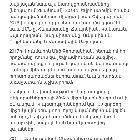
ավելացան նաև այս կառույցի անդամները
(ներկայում՝ 28 անդամ)։ 2014թ. Եվրոատոմին որպես
ասոցացված անդամ միացավ նաև Շվեյցարիան։
2016-ից այս կառույցի հետ համագործակցում են
նաև ԱՄՆ-ը, Հայաստանը, Ճապոնիան, Կանադան,
Ավստրալիան, Ղազախստանը, Ուկրաինան,
Ուզբեկստանը և Հարավային Աֆրիկան։
2017թ. հունվարին Մեծ Բրիտանիան, հետևելով իր
որոշմանը՝ դուրս գալ Եվրամիության կազմից,
հայտարարեց, որ դուրս է գալու նաև Եվրոատոմից։
Սակայն մինչ այդ Եվրոատոմին հաջողվեց այդ
ոլորտը զարգացնել Եվրոպայում, և այն դարձավ
առաջատարն աշխարհում։
Ներկայում Եվրամիությունում արտադրվող
էլեկտրաէներգիայի 30%-ը միջուկային ծագում ունի։
ԵՄ անդամ 14 պետություններում կա 130 գործող
միջուկային ռեակտոր, որոշ կայաններ փակվել են,
իսկ որոշների շահագործման ժամկետը մոտ է
ավարտին, սակայն կան նաև կառուցվող
կայաններ։
2011թ. Ֆուկուսիմայի (Ճապոնիա) ատոմային