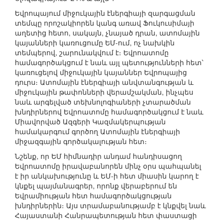
Եվրոպայում միջուկային էներգիայի զարգացման
տեմպը որոշակիորեն կանգ առավ Ֆուկուսիմայի
աղետից հետո, սակայն, չնայած դրան, ատոմային
կայանների կառուցումը ԵՄ-ում, ոչ նախկին
տեմպերով, շարունակվում է։ Եվրոատոմը
համագործակցում է նաև այլ պետությունների հետ՝
կառուցելով միջուկային կայաններ Եվրոպայից
դուրս։ Ատոմային էներգիայի անվտանգության և
միջուկային թափոնների վերամշակման, ինչպես
նաև արգելված տեխնոլոգիաների չտարածման
խնդիրներով Եվրոատոմը համագործակցում է նաև
Միավորված Ազգերի Կազմակերպության
համակարգում գործող Ատոմային էներգիայի
միջազգային գործակալության հետ։
Նշենք, որ ԵՄ հիմնադիր անդամ հանդիսացող
Եվրոատոմը իրավաբանորեն մինչ օրս պահպանել
է իր անկախությունը և ԵՄ-ի հետ միասին կարող է
կնքել պայմանագրեր, որոնք վերաբերում են
Եվրամիության հետ համագործակցության
խնդիրներին։ Այս տրամաբանությամբ է կնքվել նաև
Հայաստանի Հանրապետության հետ փաստացի