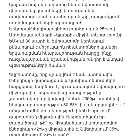
կայանի հայտնի աղետից հետո Եվրոատոմը
վերանայեց կայանների կառուցման և
անվտանգության ստանդարտները, արդյունքում՝
ատոմակայանների արտադրած
էլեկտրաէներգիայի գները բարձրացան 25%-ով։
Ատոմակայանների «կյանքի» միջին տևողությունը
ԵՄ-ում 30 տարի է։ Եվրոատոմը ներկայում
քննարկում է միջուկային ռեակտորների կյանքի
երկարացման հնարավորության հարցը, ինչը
ռազմավարական նշանակության խնդիր է անդամ
պետությունների համար։
Եվրոատոմը, որը զբաղվում է նաև ատոմային
էներգիայի զարգացման և կանխատեսումների
հարցերով, կարծում է, որ ապագայում Եվրոպայում
միջուկային էներգիայի արտադրությունը
շարունակաբար կնվազի՝ մինչև 2050թ. հասնելով
ներկա արտադրության 80-88%-ի մակարդակին։ ԵՄ
անդամ ամեն մի պետություն ինքն է որոշում՝
զարգացնե՞լ միջուկային էներգետիկան իր
տարածքում, թե՞ ոչ։ Ֆրանսիայում արտադրվող
էներգիայի 42%-ը միջուկային է, Շվեդիայում՝ 35%,
5
Սլովակիայում՝ 24% և այլն
։