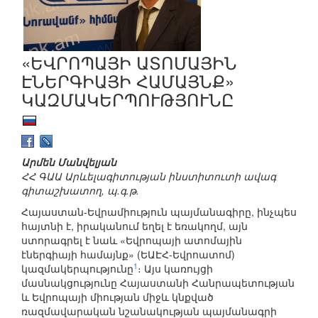
«ԵՎՐՈՊԱՅԻ ԱՏՈՄԱՅԻՆ
ԷՆԵՐԳԻԱՅԻ ՀԱՄԱՅՆՔ»
ԿԱԶՄԱԿԵՐՊՈՒԹՅՈՒՆԸ
Արմեն Մանվելյան
ՀՀ ԳԱԱ Արևելագիտության ինստիտուտի ավագ
գիտաշխատող, պ.գ.թ.
Հայաստան-Եվրամիություն պայմանագիրը, ինչպես
հայտնի է, իրականում եղել է եռակողմ, այն
ստորագրել է նաև «Եվրոպայի ատոմային
էներգիայի համայնք» (ԵԱԷՀ-Եվրոատոմ)
1
կազմակերպությունը
։ Այս կառույցի
մասնակցությունը Հայաստանի Հանրապետության
և Եվրոպայի միության միջև կնքված
ռազմավարական նշանակության պայմանագրի