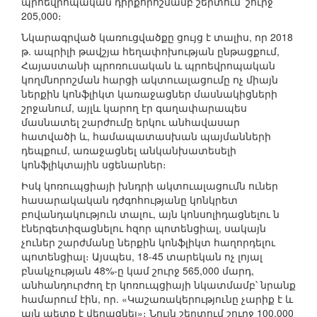
պրոեվրոպական դիրքորոշմամբ շերտում՝ շուրջ
205,000։
Նկարագրված կառուցվածքը ցույց է տալիս, որ 2018
թ. ապրիլի թավշյա հեղափոխության ընթացքում,
Հայաստանի պրոռուսական և պրոեվրոպական
կողմնորոշման հարցի ակտուալացումը ոչ միայն
ներքին կոնֆլիկտ կառաջացներ մասնակիցների
շրջանում, այլև կարող էր գաղափարապես
մասնատել շարժումը երկու անհավասար
հատվածի և, համապատասխան պայմանների
դեպքում, առաջացնել անկանխատեսելի
կոնֆլիկտային սցենարներ։
Իսկ կոռուպցիայի խնդրի ակտուալացումն ուներ
հասարակական դժգոհությանը կոնկրետ
բովանդակություն տալու, այն կոնսոլիդացնելու ն
էներգետիզացնելու հզոր պոտենցիալ, սակայն
չուներ շարժմանը ներքին կոնֆլիկտ հաղորդելու
պոտենցիալ։ Այսպես, 18-45 տարեկան ոչ լոյալ
բնակչության 48%-ը կամ շուրջ 565,000 մարդ,
անհանդուրժող էր կոռուպցիայի նկատմամբ՝ նրանք
համարում էին, որ. «Կաշառակերությունը չարիք է և
այն պետք է վերացնել»։ Նույն շերտում շուրջ 100,000