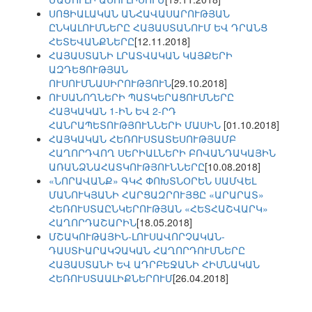
ՍՈՑԻԱԼԱԿԱՆ ԱՆՀԱՎԱՍԱՐՈՒԹՅԱՆ
ԸՆԿԱԼՈՒՄՆԵՐԸ ՀԱՅԱՍՏԱՆՈՒՄ ԵՎ ԴՐԱՆՑ
ՀԵՏԵՎԱՆՔՆԵՐԸ
[12.11.2018]
ՀԱՅԱՍՏԱՆԻ ԼՐԱՏՎԱԿԱՆ ԿԱՅՔԵՐԻ
ԱԶԴԵՑՈՒԹՅԱՆ
ՈՒՍՈՒՄՆԱՍԻՐՈՒԹՅՈՒՆ
[29.10.2018]
ՈՒՍԱՆՈՂՆԵՐԻ ՊԱՏԿԵՐԱՑՈՒՄՆԵՐԸ
ՀԱՅԿԱԿԱՆ 1-ԻՆ ԵՎ 2-ՐԴ
ՀԱՆՐԱՊԵՏՈՒԹՅՈՒՆՆԵՐԻ ՄԱՍԻՆ
[01.10.2018]
ՀԱՅԿԱԿԱՆ ՀԵՌՈՒՍՏԱՏԵՍՈՒԹՅԱՄԲ
ՀԱՂՈՐԴՎՈՂ ՍԵՐԻԱԼՆԵՐԻ ԲՈՎԱՆԴԱԿԱՅԻՆ
ԱՌԱՆՁՆԱՀԱՏԿՈՒԹՅՈՒՆՆԵՐԸ
[10.08.2018]
«ՆՈՐԱՎԱՆՔ» ԳԿՀ ՓՈԽՏՆՕՐԵՆ ՍԱՄՎԵԼ
ՄԱՆՈՒԿՅԱՆԻ ՀԱՐՑԱԶՐՈՒՅՑԸ «ԱՐԱՐԱՏ»
ՀԵՌՈՒՍՏԱԸՆԿԵՐՈՒԹՅԱՆ «ՀԵՏՀԱՇՎԱՐԿ»
ՀԱՂՈՐԴԱՇԱՐԻՆ
[18.05.2018]
ՄՇԱԿՈՒԹԱՅԻՆ-ԼՈՒՍԱՎՈՐՉԱԿԱՆ-
ԴԱՍՏԻԱՐԱԿՉԱԿԱՆ ՀԱՂՈՐԴՈՒՄՆԵՐԸ
ՀԱՅԱՍՏԱՆԻ ԵՎ ԱԴՐԲԵՋԱՆԻ ՀԻՄՆԱԿԱՆ
ՀԵՌՈՒՍՏԱԱԼԻՔՆԵՐՈՒՄ
[26.04.2018]