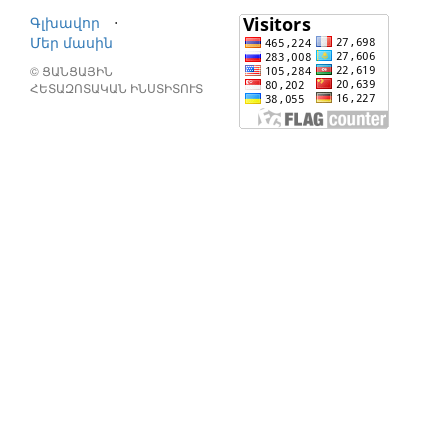
Գլխավոր
⋅
Մեր մասին
© ՑԱՆՑԱՅԻՆ
ՀԵՏԱԶՈՏԱԿԱՆ ԻՆՍՏԻՏՈՒՏ