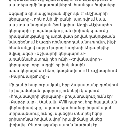
պատերազմի նպատակներին հասնելու ծախսերը։
Ազգային գիտակցության միջուկն է՝ «Աշխարհի
կերպարը», որն ունի մի քանի, այդ թվում նաև՝
պաշտպանողական ֆունկցիա։ Ազգի «Աշխարհի
կերպարի» բովանդակության փոխակերպումը
իրականությանը ոչ ադեկվատ բովանդակությամբ
նվազեցնում է ազգի դիմադրողականությունը, ինչի
հետևանքով ազգը կարող է աղետի ենթարկվել։
Տվյալ ազգի «Աշխարհի կերպարում»
առանձնահատուկ դեր ունի «Հովանավորի»
կերպարը, որը, ազգի՝ իր իսկ մասին
պատկերացման հետ, կազմավորում է աշխարհում
«Բարու աղբյուրը»։
Մի քանի հարյուրամյակ, երբ Հայաստանը գտնվում
էր իսլամական կայսրությունների կազմում,
«հովանավորի կերպարի» բովանդակությունն էր՝
«Բարձրյալը»։ Սակայն, XVIII դարից, երբ հայկական
վերնախավերը, ազատվելու համար իսլամական
տիրապետությունից, սկսեցին փնտրել հզոր
քրիստոնյա հովանավոր՝ իրավիճակը սկսեց
փոխվել։ Ընտրությունը սահմանափակ էր,