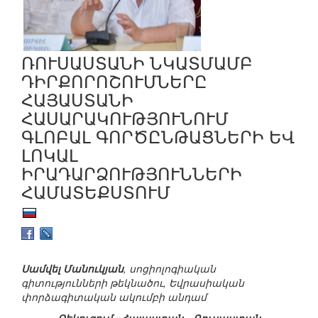
ՌՈՒՍԱՍՏԱՆԻ ՆԿԱՏՄԱՄԲ
ԴԻՐՔՈՐՈՇՈՒՄՆԵՐԸ
ՀԱՅԱՍՏԱՆԻ
ՀԱՍԱՐԱԿՈՒԹՅՈՒՆՈՒՄ
ԳԼՈԲԱԼ ԳՈՐԾԸՆԹԱՑՆԵՐԻ ԵՎ
ԼՈԿԱԼ
ԻՐԱԴԱՐՁՈՒԹՅՈՒՆՆԵՐԻ
ՀԱՄԱՏԵՔՍՏՈՒՄ
Սամվել Մանուկյան
, սոցիոլոգիական
գիտությունների թեկնածու, Եվրասիական
փորձագիտական ակումբի անդամ