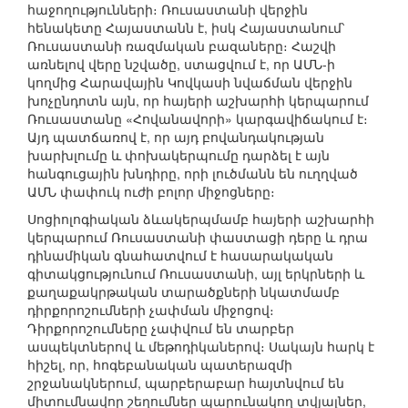
հաջողությունների։ Ռուսաստանի վերջին
հենակետը Հայաստանն է, իսկ Հայաստանում՝
Ռուսաստանի ռազմական բազաները։ Հաշվի
առնելով վերը նշվածը, ստացվում է, որ ԱՄՆ-ի
կողմից Հարավային Կովկասի նվաճման վերջին
խոչընդոտն այն, որ հայերի աշխարհի կերպարում
Ռուսաստանը «Հովանավորի» կարգավիճակում է։
Այդ պատճառով է, որ այդ բովանդակության
խարխլումը և փոխակերպումը դարձել է այն
հանգուցային խնդիրը, որի լուծմանն են ուղղված
ԱՄՆ փափուկ ուժի բոլոր միջոցները։
Սոցիոլոգիական ձևակերպմամբ հայերի աշխարհի
կերպարում Ռուսաստանի փաստացի դերը և դրա
դինամիկան գնահատվում է հասարակական
գիտակցությունում Ռուսաստանի, այլ երկրների և
քաղաքակրթական տարածքների նկատմամբ
դիրքորոշումների չափման միջոցով։
Դիրքորոշումները չափվում են տարբեր
ասպեկտներով և մեթոդիկաներով։ Սակայն հարկ է
հիշել, որ, հոգեբանական պատերազմի
շրջանակներում, պարբերաբար հայտնվում են
միտումնավոր շեղումներ պարունակող տվյալներ,