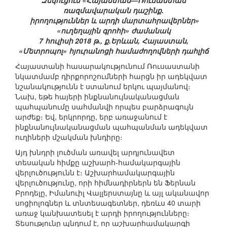
Զեկուցում «Հայաստան—Ռուսաստան
ռազմավարական դաշինք.
իրողություններ և արդի մարտահրավերներ»
«ուղեղային գրոհի» ժամանակ
7 հուլիսի 2018 թ., ք.Երևան, Հայաստան,
«Մետրոպոլ» հյուրանոցի համաժողովների դահլիճ
Հայաստանի հասարակությունում Ռուսաստանի
նկատմամբ դիրքորոշումների հարցն իր ադեկվատ
նշանակությունն է ստանում երկու պայմանով։
Նախ, եթե հայերի ինքնանույնականացման
պահպանումը սահմանվի որպես բարձրագույն
արժեք։ Եվ, երկրորդը, երբ առաջանում է
ինքնանույնականացման պահպանման ադեկվատ
ուղիների մշակման խնդիրը։
Այդ խնդրի լուծման առավել արդյունավետ
տեսական հիմքը աշխարհ-համակարգային
վերլուծությունն է։ Աշխարհամակարգային
վերլուծությունը, որի հիմնադիրներն են Ֆերնան
Բրոդելը, Իմանուիլ Վալլերստայնը և այլ ականավոր
սոցիոլոգներ և տնտեսագետներ, դեռևս 40 տարի
առաջ կանխատեսել է արդի իրողությունները։
Տեսությունը պնդում է, որ աշխարհամակարգի