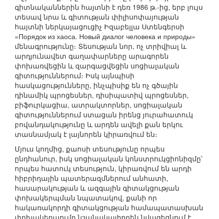
գիտնականներին հայտնի է դեռ 1986 թ.-ից, երբ լույս
տեսավ նրա և գիտության փիլիսոփայության
հայտնի ներկայացուցիչ Իզաբելլա Ստենգերսի
«Порядок из хаоса. Новый диалог человека и природы»
մենագրությունը։ Տեսության նոր, ոչ տրիվիալ և
արդյունավետ գաղափարները արագորեն
փոխառվեցին և զար­գացվեցին սոցիալական
գիտություններում։ Իսկ այնպիսի
հասկացությունները, ինչպիսիք են ոչ գծային
դինամիկ պրոցեսներ, դիսիպատիվ պրոցեսներ,
բիֆուրկացիա, ատրակտորներ, սոցիալական
գիտություններում ստացան իրենց յուրահատուկ
բովանդակությունը և արդեն ավելի քան երկու
տասնամյակ է լայնորեն կիրառվում են։
Մյուս կողմից, քաոսի տեսությունը որպես
ընդհանուր, իսկ սոցիալական կոնստրուկցիոնիզմը՝
որպես հատուկ տեսություն, կիրառվում են արդի
հիբրիդային պատերազմներում անհատի,
հասարակության և ազգային գիտակցության
փոխակերպման նպատակով, քանի որ
հակառակորդի գիտակցության համապատասխան
փոխակերպումը նշանակալիորեն նվազեցնում է