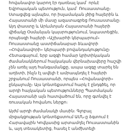
հովանավոր կարող էր դառնալ կամ` որևէ
Եվրոպական պետություն, կամ` Ռուսաստանը։
Ստացվեց այնպես, որ իսլամական լծից հայերին և
Հայաստանի մի մասը ազատագրեց Ռուսաստանը։
Այդ փաստը և Արևմտյան Հայաստանի հայերի
վիճակը Օսմանյան կայսրությունում, նպաստեցին,
որպեսզի հայերի «Աշխարհի կերպարում»
Ռուսաստանը աստիճանաբար ձևավորի
«Հովանավորի» կերպարի բովանդակությունը։
Հետագայում, երբ ազգի համար կրիտիկական
ժամանակներում հայկական վերնախավերը հաշվի
չեն առել այդ հանգամանքը, ապա ազգը տարել են
աղետի, ինչն էլ ավելի է ամրապնդել է հայերի
շրջանում Ռուսաստանի, որպես «Հովանավորի»
ընկալումը։ Այս կոնտեքստում հարկ է ընդգծել, որ
արդի հայկական պետությունները Պատմական
Հայաստանի այն հատվածում են, որը գտնվել է
ռուսական հովանու ներքո։
Այժմ արդի ժամանակի մասին։ Գլոբալ
մրցակցության կոնտեքստում ԱՄՆ-ը ձգտում է
Հարավային Կովկասից արտամղել Ռուսաստանին
և, այդ տեսակետից, հասել է անժխտելի