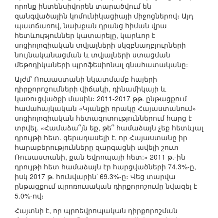
որոնք ինտենսիվորեն տարածվում են
զանգվածային կոմունիկացիայի միջոցներով։ Այդ
պատճառով, նախքան դրանց հիման վրա
հետևություններ կատարելը, կարևոր է
սոցիոլոգիական տվյալների սկզբնաղբյուրների
նույնականացման և տվյալների ստացման
մեթոդիկաների պրոֆեսիոնալ գնահատականը։
Այժմ՝ Ռուսաստանի նկատմամբ հայերի
դիրքորոշումների վիճակի, դինամիկայի և
կառուցվածքի մասին։ 2011-2017 թթ. ընթացքում
համահայկական «Կյանքի որակը Հայաստանում»
սոցիոլոգիական հետազոտություններում հարց է
տրվել. «Համաձա՞յն եք, թե՞ համաձայն չեք հետևյալ
դրույթի հետ. գերադասելի է, որ Հայաստանը իր
հարաբերությունները զարգացնի ավելի շուտ
Ռուսաստանի, քան Եվրոպայի հետ:» 2011 թ.-ին
դրույթի հետ համաձայն էր հարցվածների 74.3%-ը,
իսկ 2017 թ. հունվարին՝ 69.3%-ը։ Վեց տարվա
ընթացքում պրոռուսական դիրքորոշումը նվազել է
5.0%-ով։
Հայտնի է, որ պրոեվրոպական դիրքորոշման