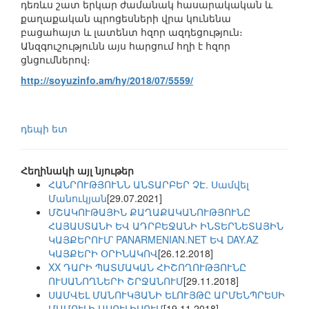
դեռևս շատ երկար ժամանակ հասարակական և
քաղաքական պրոցեսների վրա կունենա
բացահայտ և լատենտ հզոր ազդեցություն։
Անզգուշությունն այս հարցում հղի է հզոր
ցնցումներով։
http://soyuzinfo.am/hy/2018/07/5559/
դեպի ետ
Հեղինակի այլ նյութեր
ՀԱՆՐՈՒԹՅՈՒՆՆ ԱՆՏԱՐԲԵՐ ՉԷ. Սամվել
Մանուկյան
[29.07.2021]
ՄՇԱԿՈՒԹԱՅԻՆ ՔԱՂԱՔԱԿԱՆՈՒԹՅՈՒՆԸ
ՀԱՅԱՍՏԱՆԻ ԵՎ ԱԴՐԲԵՋԱՆԻ ԻՆՏԵՐՆԵՏԱՅԻՆ
ԿԱՅՔԵՐՈՒՄ՝ PANARMENIAN.NET ԵՎ DAY.AZ
ԿԱՅՔԵՐԻ ՕՐԻՆԱԿՈՎ
[26.12.2018]
XX ԴԱՐԻ ՊԱՏՄԱԿԱՆ ՀԻՇՈՂՈՒԹՅՈՒՆԸ
ՈՒՍԱՆՈՂՆԵՐԻ ՇՐՋԱՆՈՒՄ
[29.11.2018]
ՍԱՄՎԵԼ ՄԱՆՈՒԿՅԱՆԻ ԵԼՈՒՅԹԸ ԱՐՄԵՆՊՐԵՍԻ
ՄԱՄՈՒԼԻ ԱՍՈՒԼԻՍՈՒՄ
[19.11.2018]