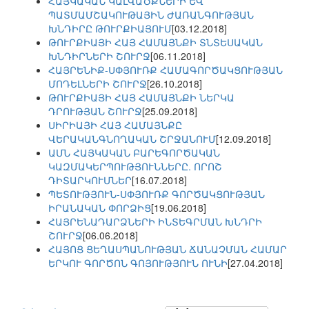
ՀԱՅԿԱԿԱՆ ԿԱԼՎԱԾՔՆԵՐԻ ԵՎ
ՊԱՏՄԱՄՇԱԿՈՒԹԱՅԻՆ ԺԱՌԱՆԳՈՒԹՅԱՆ
ԽՆԴԻՐԸ ԹՈՒՐՔԻԱՅՈՒՄ
[03.12.2018]
ԹՈՒՐՔԻԱՅԻ ՀԱՅ ՀԱՄԱՅՆՔԻ ՏՆՏԵՍԱԿԱՆ
ԽՆԴԻՐՆԵՐԻ ՇՈՒՐՋ
[06.11.2018]
ՀԱՅՐԵՆԻՔ-ՍՓՅՈՒՌՔ ՀԱՄԱԳՈՐԾԱԿՑՈՒԹՅԱՆ
ՄՈԴԵԼՆԵՐԻ ՇՈՒՐՋ
[26.10.2018]
ԹՈՒՐՔԻԱՅԻ ՀԱՅ ՀԱՄԱՅՆՔԻ ՆԵՐԿԱ
ԴՐՈՒԹՅԱՆ ՇՈՒՐՋ
[25.09.2018]
ՍԻՐԻԱՅԻ ՀԱՅ ՀԱՄԱՅՆՔԸ
ՎԵՐԱԿԱՆԳՆՈՂԱԿԱՆ ՇՐՋԱՆՈՒՄ
[12.09.2018]
ԱՄՆ ՀԱՅԿԱԿԱՆ ԲԱՐԵԳՈՐԾԱԿԱՆ
ԿԱԶՄԱԿԵՐՊՈՒԹՅՈՒՆՆԵՐԸ. ՈՐՈՇ
ԴԻՏԱՐԿՈՒՄՆԵՐ
[16.07.2018]
ՊԵՏՈՒԹՅՈՒՆ-ՍՓՅՈՒՌՔ ԳՈՐԾԱԿՑՈՒԹՅԱՆ
ԻՐԱՆԱԿԱՆ ՓՈՐՁԻՑ
[19.06.2018]
ՀԱՅՐԵՆԱԴԱՐՁՆԵՐԻ ԻՆՏԵԳՐՄԱՆ ԽՆԴՐԻ
ՇՈՒՐՋ
[06.06.2018]
ՀԱՅՈՑ ՑԵՂԱՍՊԱՆՈՒԹՅԱՆ ՃԱՆԱՉՄԱՆ ՀԱՄԱՐ
ԵՐԿՈՒ ԳՈՐԾՈՆ ԳՈՅՈՒԹՅՈՒՆ ՈՒՆԻ
[27.04.2018]