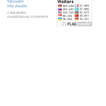
Գլխավոր
⋅
Մեր մասին
© ՑԱՆՑԱՅԻՆ
ՀԵՏԱԶՈՏԱԿԱՆ ԻՆՍՏԻՏՈՒՏ