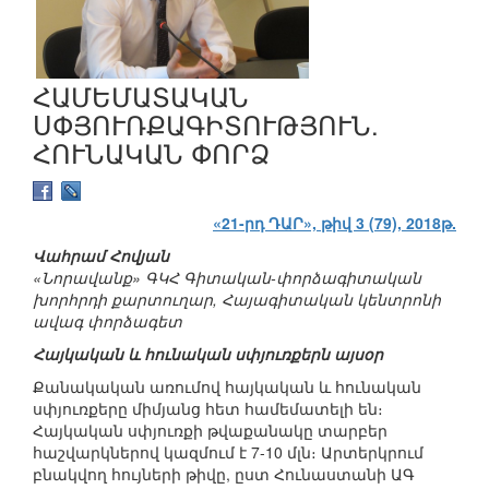
ՀԱՄԵՄԱՏԱԿԱՆ
ՍՓՅՈՒՌՔԱԳԻՏՈՒԹՅՈՒՆ.
ՀՈՒՆԱԿԱՆ ՓՈՐՁ
«21-րդ ԴԱՐ», թիվ 3 (79), 2018թ.
Վահրամ Հովյան
«Նորավանք» ԳԿՀ Գիտական-փորձագիտական
խորհրդի քարտուղար, Հայագիտական կենտրոնի
ավագ փորձագետ
Հայկական և հունական սփյուռքերն այսօր
Քանակական առումով հայկական և հունական
սփյուռքերը միմյանց հետ համեմատելի են։
Հայկական սփյուռքի թվաքանակը տարբեր
հաշվարկներով կազմում է 7-10 մլն։ Արտերկրում
բնակվող հույների թիվը, ըստ Հունաստանի ԱԳ