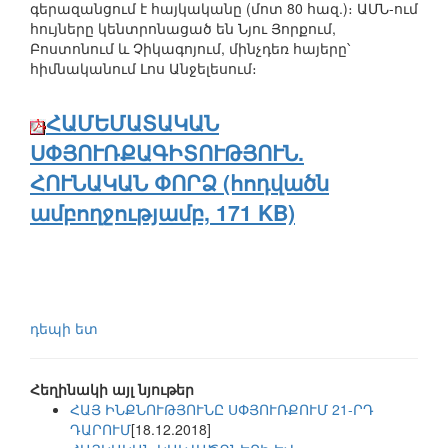
գերազանցում է հայկականը (մոտ 80 հազ.)։ ԱՄՆ-ում
հույները կենտրոնացած են Նյու Յորքում,
Բոստոնում և Չիկագոյում, մինչդեռ հայերը՝
հիմնականում Լոս Անջելեսում։
ՀԱՄԵՄԱՏԱԿԱՆ
ՍՓՅՈՒՌՔԱԳԻՏՈՒԹՅՈՒՆ.
ՀՈՒՆԱԿԱՆ ՓՈՐՁ (հոդվածն
ամբողջությամբ, 171 KB)
դեպի ետ
Հեղինակի այլ նյութեր
ՀԱՅ ԻՆՔՆՈՒԹՅՈՒՆԸ ՍՓՅՈՒՌՔՈՒՄ 21-ՐԴ
ԴԱՐՈՒՄ
[18.12.2018]