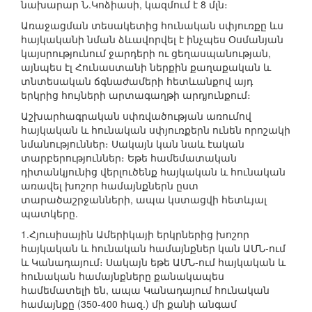
նախարար Ն.Կոձիասի, կազմում է 8 մլն։
Առաջացման տեսակետից հունական սփյուռքը ևս
հայկականի նման ձևավորվել է ինչպես Օսմանյան
կայսրությունում ջարդերի ու ցեղասպանության,
այնպես էլ Հունաստանի ներքին քաղաքական և
տնտեսական ճգնաժամերի հետևանքով այդ
երկրից հույների արտագաղթի արդյունքում։
Աշխարհագրական սփռվածության առումով
հայկական և հունական սփյուռքերն ունեն որոշակի
նմանություններ։ Սակայն կան նաև էական
տարբերություններ։ Եթե համեմատական
դիտանկյունից վերլուծենք հայկական և հունական
առավել խոշոր համայնքներն ըստ
տարածաշրջանների, ապա կստացվի հետևյալ
պատկերը.
1.Հյուսիսային Ամերիկայի երկրներից խոշոր
հայկական և հունական համայնքներ կան ԱՄՆ-ում
և Կանադայում։ Սակայն եթե ԱՄՆ-ում հայկական և
հունական համայնքները քանակապես
համեմատելի են, ապա Կանադայում հունական
համայնքը (350-400 հազ.) մի քանի անգամ