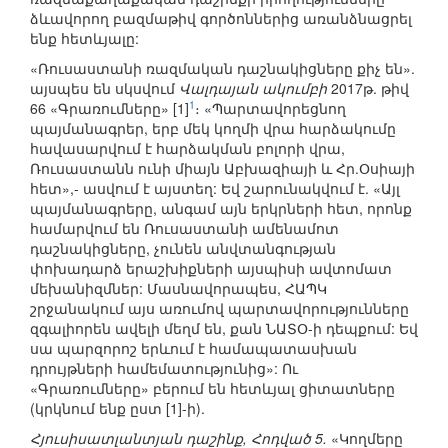
ձևավորող բազմաթիվ գործոններից առանձնացրել
ենք հետևյալը:
«Ռուսաստանի ռազմական դաշնակիցները քիչ են».
այսպես են սկսվում
Վալդայան ակումբի
2017թ. թիվ
1
66 «Գրառումները» [1]
։ «Պարտավորեցնող
պայմանագրեր, երբ մեկ կողմի վրա հարձակումը
հավասարվում է հարձակման բոլորի վրա,
Ռուսաստանն ունի միայն Աբխազիայի և Հր.Օսիայի
հետ»,- ասվում է այստեղ: Եվ շարունակվում է. «Այլ
պայմանագրերը, անգամ այն երկրների հետ, որոնք
համարվում են Ռուսաստանի ամենամոտ
դաշնակիցները, չունեն անվտանգության
փոխադարձ երաշխիքների այսպիսի ավտոմատ
մեխանիզմներ: Մասնավորապես, ՀԱՊԿ
շրջանակում այս առումով պարտավորությունները
զգալիորեն ավելի մեղմ են, քան ՆԱՏՕ-ի դեպքում: Եվ
սա պարզորոշ երևում է համապատասխան
դրույթների համեմատությունից»: Ու
«Գրառումները» բերում են հետևյալ ցիտատները
(կրկնում ենք ըստ [1]-ի).
Հյուսիսատլանտյան դաշինք, Հոդված 5.
«Կողմերը