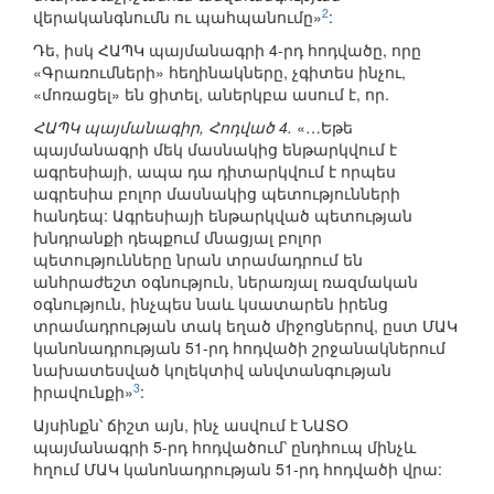
2
վերականգնումն ու պահպանումը»
:
Դե, իսկ ՀԱՊԿ պայմանագրի 4-րդ հոդվածը, որը
«Գրառումների» հեղինակները, չգիտես ինչու,
«մոռացել» են ցիտել, աներկբա ասում է, որ.
ՀԱՊԿ պայմանագիր, Հոդված 4.
«…Եթե
պայմանագրի մեկ մասնակից ենթարկվում է
ագրեսիայի, ապա դա դիտարկվում է որպես
ագրեսիա բոլոր մասնակից պետությունների
հանդեպ: Ագրեսիայի ենթարկված պետության
խնդրանքի դեպքում մնացյալ բոլոր
պետությունները նրան տրամադրում են
անհրաժեշտ օգնություն, ներառյալ ռազմական
օգնություն, ինչպես նաև կսատարեն իրենց
տրամադրության տակ եղած միջոցներով, ըստ ՄԱԿ
կանոնադրության 51-րդ հոդվածի շրջանակներում
նախատեսված կոլեկտիվ անվտանգության
3
իրավունքի»
:
Այսինքն՝ ճիշտ այն, ինչ ասվում է ՆԱՏՕ
պայմանագրի 5-րդ հոդվածում՝ ընդհուպ մինչև
հղում ՄԱԿ կանոնադրության 51-րդ հոդվածի վրա: