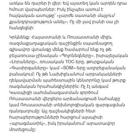
առկա են դարեր ի վեր: Եվ այստեղ կան արդեն դրա
հմուտ վարպետներ: Իսկ ինչպես ասում է
հայկական ասույթը՝ «չարժե սատանի
մայլում
քյանդրբազություն
անել»։ Ոչ մի լավ բանի սա չի
հանգեցնի:
Կրկնենք: Հայաստանի և Ռուսաստանի միջև
ռազմաքաղաքական դաշինքին սպառնացող
գլխավոր վտանգը մենք համարում ենք ոչ թե
բելառուսա-չինական «Պոլոնեզները», իսրայելական
«Լորաները», ռուսական ТОС-երը, թուրքական
«Գասիրգաները» կամ «SOM»-երը ադրբեջանական
բանակում: Ոչ թե Նախիջևանում արբանյակների
ղեկավարման պահեստային կենտրոնը կամ թուրք
ռազմական հրահանգիչներին: Ոչ էլ անգամ
Կասպիցի սահմանազատման գործում
Ռուսաստանի վերջերս արձանագրած նահանջը
կամ Ռուսաստանի տեխնոլոգիական զարգացման
դանդաղումը: Այլ դաշնակիցների հետ
հարաբերությունների հարցում այսպիսի
«պրագմատիկ», իսկ իրականում՝ արատավոր
մոտեցումը: