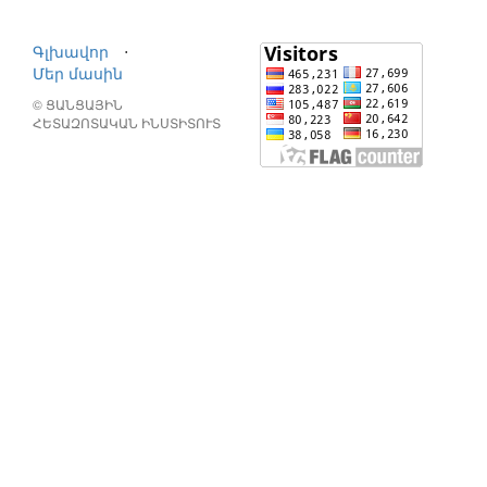
Գլխավոր
⋅
Մեր մասին
© ՑԱՆՑԱՅԻՆ
ՀԵՏԱԶՈՏԱԿԱՆ ԻՆՍՏԻՏՈՒՏ