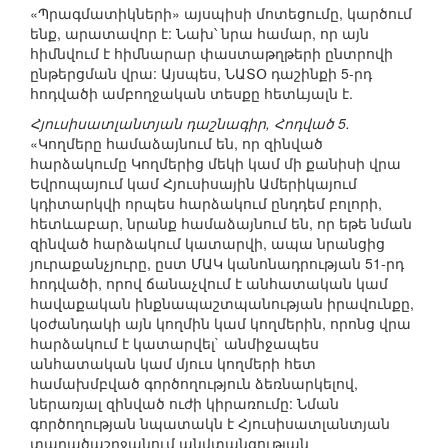
«Պրագմատիկների» այսպիսի մոտեցումը, կարծում
ենք, արատավոր է: Նախ՝ նրա համար, որ այն
հիմնվում է հիմնարար փաստաթղթերի ընտրովի
ընթերցման վրա: Այսպես, ՆԱՏՕ դաշինքի 5-րդ
հոդվածի ամբողջական տեսքը հետևյալն է.
Հյուսիսատլանտյան դաշնագիր, Հոդված 5.
«Կողմերը համաձայնում են, որ զինված
հարձակումը Կողմերից մեկի կամ մի քանիսի վրա
Եվրոպայում կամ Հյուսիսային Ամերիկայում
կդիտարկվի որպես հարձակում ընդդեմ բոլորի,
հետևաբար, նրանք համաձայնում են, որ եթե նման
զինված հարձակում կատարվի, ապա նրանցից
յուրաքանչյուրը, ըստ ՄԱԿ կանոնադրության 51-րդ
հոդվածի, որով ճանաչվում է անհատական կամ
հավաքական ինքնապաշտպանության իրավունքը,
կօժանդակի այն կողմին կամ կողմերին, որոնց վրա
հարձակում է կատարվել` անմիջապես
անհատական կամ մյուս կողմերի հետ
համախմբված գործողություն ձեռնարկելով,
ներառյալ զինված ուժի կիրառումը: Նման
գործողության նպատակն է Հյուսիսատլանտյան
տարածաշրջանում անվտանգության