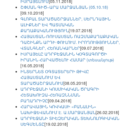
ԻՍՐԱՅԵԼՈՒՄ
[05.11.2018]
ՇՓՄԱՆ ԳԻԾ–ԱՐԱ ՄԱՐՋԱՆՅԱՆ (05.10.18)
[09.10.2018]
ԳԼՈԲԱԼ ՏԱՐԱԾԱՇՐՋԱՆՆԵՐ, ՍԵՐՆԴԱՅԻՆ
ԱԼԻՔՆԵՐ ԵՎ ՊԱՏՄԱԿԱՆ
ՔԱՂԱՔԱԿԱՆՈՒԹՅՈՒՆ
[19.07.2018]
ՀԱՅԱՍՏԱՆ-ՌՈՒՍԱՍՏԱՆ ՌԱԶՄԱՔԱՂԱՔԱԿԱՆ
ԴԱՇԻՆՔՆ ԱՐԴԻ ՓՈՒԼՈՒՄ. ԻՐՈՂՈՒԹՅՈՒՆՆԵՐ,
ՎՏԱՆԳՆԵՐ, ՀԵՌԱՆԿԱՐՆԵՐ
[09.07.2018]
ԻՍՐԱՅԵԼԸ ԱԴՐԲԵՋԱՆԻՆ ԿՕԳՏԱԳՈՐԾԻ
ԻՐԱՆԻՆ ՀԱՐՎԱԾԵԼՈՒ ՀԱՄԱՐ (տեսանյութ)
[16.05.2018]
ԻՆՏԵՐՆԵՏ ՕԳՏԱՏԵՐԵՐԻ ԹԻՎԸ
ՀԱՅԱՍՏԱՆՈՒՄ ԵՎ
ՏԱՐԱԾԱՇՐՋԱՆՈՒՄ
[08.05.2018]
ԱԴՐԲԵՋԱՆԻ ԿՈՍՄԻԿԱԿԱՆ ԾՐԱԳՐԻ
ՀԵՏԱԽՈՒԶԱ-ՀԵՌԱԶՆՆՄԱՆ
ԲԱՂԱԴՐԻՉԸ
[09.04.2018]
ՀԱՐԱՎԱՅԻՆ ԿՈՎԿԱՍԻ «ԲԱՆԱԼԻՆ»
ՆԱԽԻՋԵՎԱՆՈՒՄ Է. Ա.ՄԱՐՋԱՆՅԱՆ
[26.02.2018]
ԱԴՐԲԵՋԱՆԻ ՏԻԵԶԵՐԱԿԱՆ ՏԵԽՆՈԼՈԳԻԱԿԱՆ
ՍԵԳՄԵՆՏԸ
[19.02.2018]