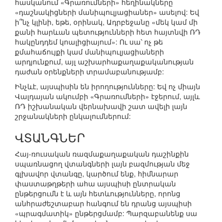
հասկանում «Գրառումների» հեղինակները
«դաշնակիցների մանիպուլյացիաներ» ասելով: Եվ
ի՞նչ կլինի, եթե, օրինակ, Ադրբեջանը «մեկ կամ մի
քանի հարևան պետությունների հետ հայտնվի ՌԴ
հակընդդեմ կոալիցիայում»: Ու սա՝ ոչ թե
քմահաճույքի կամ մանիպուլյացիաների
արդյունքում, այլ աշխարհաքաղաքականության
դաժան օրենքների տրամաբանությամբ:
Ինչևէ, այսպիսին են իրողությունները: Եվ ոչ միայն
Վալդայան ակումբի «Գրառումների» էջերում, այլև
ՌԴ իշխանական վերնախավի շատ ավելի լայն
շրջանակների ընկալումներում:
ՎՏԱՆԳՆԵՐ
Հայ-ռուսական ռազմաքաղաքական դաշինքին
սպառնացող վտանգների լայն բազմության մեջ
գլխավոր վտանգը, կարծում ենք, հիմնարար
փաստաթղթերի ահա այսպիսի ընտրական
ընթերցումն է և այն հետևությունները, որոնց
անհրաժեշտաբար հանգում են դրանց այսպիսի
«պրագմատիկ» ընթերցմամբ: Պարզաբանենք սա