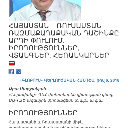
ՀԱՅԱՍՏԱՆ – ՌՈՒՍԱՍՏԱՆ
ՌԱԶՄԱՔԱՂԱՔԱԿԱՆ ԴԱՇԻՆՔԸ
ԱՐԴԻ ՓՈՒԼՈՒՄ.
ԻՐՈՂՈՒԹՅՈՒՆՆԵՐ,
ՎՏԱՆԳՆԵՐ, ՀԵՌԱՆԿԱՐՆԵՐ
«ԳԼՈԲՈՒՍ» ՎԵՐԼՈՒԾԱԿԱՆ ՀԱՆԴԵՍ, թիվ 6, 2018
Արա Մարջանյան
«Նորավանք» ԳԿՀ փոխտնօրեն գիտության գծով,
ՄԱԿ ԶԾ ազգային փորձագետ, տ.գ.թ., ա.գ.ա.
ԻՐՈՂՈՒԹՅՈՒՆՆԵՐ
Հայաստանի և Ռուսաստանի միջև
ռազմաքաղաքական դաշինքի իրողությունները