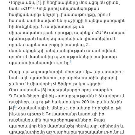
Վերջապես, [1]-ի հեղինակները մոռացել են ցիտել
նաև «ՀԱՊԿ Կոլեկտիվ անվտանգության
հայեցակարգ» կոչվող փաստաթուղթը, որում
հստակ սահմանված են դաշինքի հայեցակարգային
հիմունքները. 1. անվտանգության
միասնականության դրույթը, այսինքն՝ ՀԱՊԿ անդամ
պետության հանդեպ ագրեսիան դիտարկվում է
որպես ագրեսիա բոլորի հանդեպ; 2.
մասնակիցների անվտանգության ապահովման
գործում մասնակից պետությունների հավասար
4
պատասխանատվությունը
:
Բայց այս «պրագմատիկ մոտեցումը» արատավոր է
նաև այն պատճառով, որ արհեստածին կերպով
ջանում է միավորել Վ.Ցիմբուրսկու «կղզի-
Ռուսաստան» [3] հայեցակարգի որոշ տարրեր
Դ.Ռամսֆելդի ցինիկ «առաքելությունն է ձևավորում
դաշինքը, այլ ոչ թե հակառակը» 2001թ. բանաձևին
5
[4]
: Հասկանալի է, մենք չէ, որ պետք է որոշենք, թե
ինչպես պետք է Ռուսաստանը կառուցի իր
դաշնակցային հարաբերությունները: Բայց
պարտավոր ենք մատնանշել հետևյալը. ցինիզմը և
պրագմատիզմը աշխարհաքաղաքականությունում