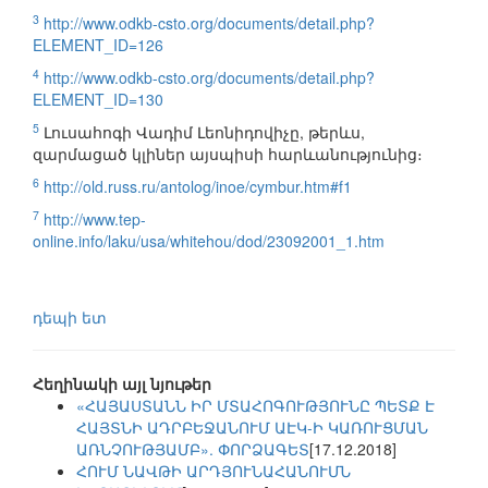
3
http://www.odkb-csto.org/documents/detail.php?
ELEMENT_ID=126
4
http://www.odkb-csto.org/documents/detail.php?
ELEMENT_ID=130
5
Լուսահոգի Վադիմ Լեոնիդովիչը, թերևս,
զարմացած կլիներ այսպիսի հարևանությունից։
6
http://old.russ.ru/antolog/inoe/cymbur.htm#f1
7
http://www.tep-
online.info/laku/usa/whitehou/dod/23092001_1.htm
դեպի ետ
Հեղինակի այլ նյութեր
«ՀԱՅԱՍՏԱՆՆ ԻՐ ՄՏԱՀՈԳՈՒԹՅՈՒՆԸ ՊԵՏՔ Է
ՀԱՅՏՆԻ ԱԴՐԲԵՋԱՆՈՒՄ ԱԷԿ-Ի ԿԱՌՈՒՑՄԱՆ
ԱՌՆՉՈՒԹՅԱՄԲ». ՓՈՐՁԱԳԵՏ
[17.12.2018]
ՀՈՒՄ ՆԱՎԹԻ ԱՐԴՅՈՒՆԱՀԱՆՈՒՄՆ