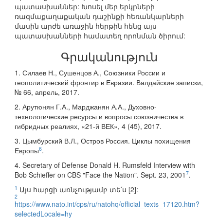
պատասխաններ: Խոսել մեր երկրների
ռազմաքաղաքական դաշինքի հեռանկարների
մասին արժե առաջին հերթին հենց այս
պատասխանների համատեղ որոնման ծիրում:
Գրականություն
1. Силаев Н., Сушенцов А., Союзники России и
геополитический фронтир в Евразии. Валдайские записки,
№ 66, апрель, 2017.
2. Арутюнян Г.А., Марджанян А.А., Духовно-
технологические ресурсы и вопросы союзничества в
гибридных реалиях, «21-й ВЕК», 4 (45), 2017.
3. Цымбурский В.Л., Остров Россия. Циклы похищения
6
Европы
.
4. Secretary of Defense Donald H. Rumsfeld Interview with
7
Bob Schieffer on CBS "Face the Nation". Sept. 23, 2001
.
1
Այս հարցի առնչությամբ տե՛ս [2]:
2
https://www.nato.int/cps/ru/natohq/official_texts_17120.htm?
selectedLocale=hy