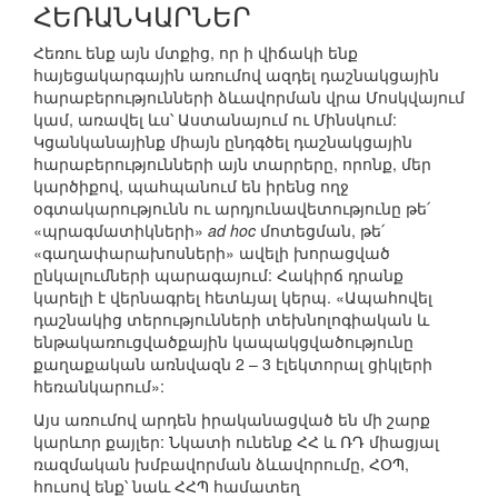
ՀԵՌԱՆԿԱՐՆԵՐ
Հեռու ենք այն մտքից, որ ի վիճակի ենք
հայեցակարգային առումով ազդել դաշնակցային
հարաբերությունների ձևավորման վրա Մոսկվայում
կամ, առավել ևս՝ Աստանայում ու Մինսկում:
Կցանկանայինք միայն ընդգծել դաշնակցային
հարաբերությունների այն տարրերը, որոնք, մեր
կարծիքով, պահպանում են իրենց ողջ
օգտակարությունն ու արդյունավետությունը թե՛
«պրագմատիկների»
ad hoc
մոտեցման, թե՛
«գաղափարախոսների» ավելի խորացված
ընկալումների պարագայում: Հակիրճ դրանք
կարելի է վերնագրել հետևյալ կերպ. «Ապահովել
դաշնակից տերությունների տեխնոլոգիական և
ենթակառուցվածքային կապակցվածությունը
քաղաքական առնվազն 2 – 3 էլեկտորալ ցիկլերի
հեռանկարում»:
Այս առումով արդեն իրականացված են մի շարք
կարևոր քայլեր: Նկատի ունենք ՀՀ և ՌԴ միացյալ
ռազմական խմբավորման ձևավորումը, ՀՕՊ,
հուսով ենք՝ նաև ՀՀՊ համատեղ