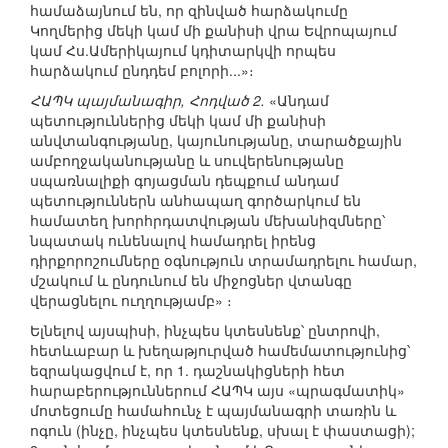
համաձայնում են, որ զինված հարձակումը
Կողմերից մեկի կամ մի քանիսի վրա Եվրոպայում
կամ Հս.Ամերիկայում կդիտարկվի որպես
հարձակում ընդդեմ բոլորի...»։
ՀԱՊԿ պայմանագիր, Հոդված 2.
«Անդամ
պետություններից մեկի կամ մի քանիսի
անվտանգությանը, կայունությանը, տարածքային
ամբողջականությանը և սուվերենությանը
սպառնալիքի գոյացման դեպքում անդամ
պետություններն անհապաղ գործարկում են
համատեղ խորհրդատվության մեխանիզմները՝
նպատակ ունենալով համադրել իրենց
դիրքորոշումները օգնություն տրամադրելու համար,
մշակում և ընդունում են միջոցներ վտանգը
վերացնելու ուղղությամբ» ։
Ելնելով այսպիսի, ինչպես կտեսնենք՝ ընտրովի,
հետևաբար և խեղաթյուրված համեմատությունից՝
եզրակացվում է, որ 1. դաշնակիցների հետ
հարաբերություններում ՀԱՊԿ այս «պրագմատիկ»
մոտեցումը համահունչ է պայմանագրի տառին և
ոգուն (ինչը, ինչպես կտեսնենք, սխալ է փաստացի);