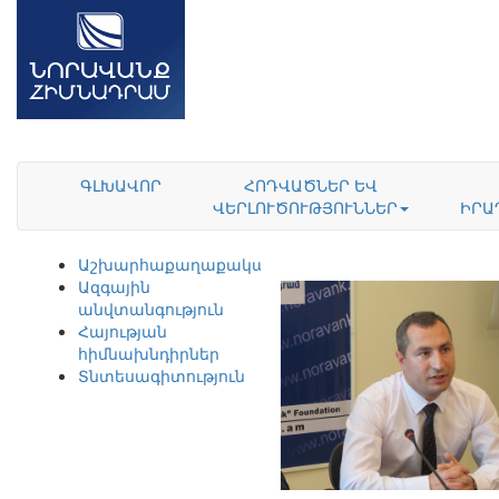
ԳԼԽԱՎՈՐ
ՀՈԴՎԱԾՆԵՐ ԵՎ
ՎԵՐԼՈՒԾՈՒԹՅՈՒՆՆԵՐ
ԻՐԱ
Աշխարհաքաղաքականություն
Ազգային
անվտանգություն
Հայության
հիմնախնդիրներ
Տնտեսագիտություն