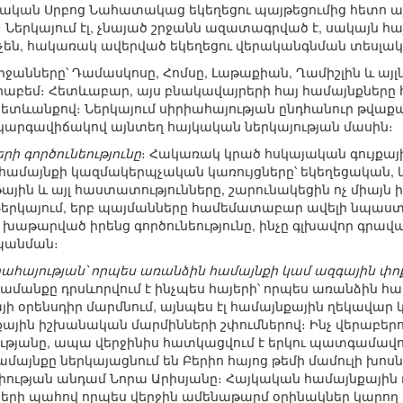
կական Սրբոց Նահատակաց եկեղեցու պայթեցումից հետո այ
 Ներկայում էլ, չնայած շրջանն ազատագրված է, սակայն հա
 չեն, հակառակ ավերված եկեղեցու վերականգնման տեսլա
րջանները՝ Դամասկոսը, Հոմսը, Լաթաքիան, Ղամիշլին և այլ
րաբեմ։ Հետևաբար, այս բնակավայրերի հայ համայնքները
ևանքով։ Ներկայում սիրիահայության ընդհանուր թվաքանակ
 կարգավիճակով այնտեղ հայկական ներկայության մասին։
րի գործունեությունը
։ Հակառակ կրած հսկայական գույքա
 համայնքի կազմակերպչական կառույցները՝ եկեղեցական
ին և այլ հաստատությունները, շարունակեցին ոչ միայն իրե
 Ներկայում, երբ պայմանները համեմատաբար ավելի նպաստ
աթարված իրենց գործունեությունը, ինչը գլխավոր գրավա
պանման։
րիահայության՝ որպես առանձին համայնքի կամ ազգային 
նգամանքը դրսևորվում է ինչպես հայերի՝ որպես առանձին հա
յի օրենսդիր մարմնում, այնպես էլ համայնքային ղեկավար 
յին իշխանական մարմինների շփումներով։ Ինչ վերաբերու
ւթյանը, ապա վերջինիս հատկացվում է երկու պատգամավո
համայնքը ներկայացնում են Բերիո հայոց թեմի մամուլի խ
 միության անդամ Նորա Արիսյանը։ Հայկական համայնքայի
ների պահով որպես վերջին ամենաթարմ օրինակներ կարող ե