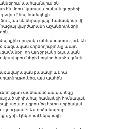
ջաններում պահպանվում են
ր են մղում կառավարական զորքերի
դ թվում՝ հայ համայնքի
ոծության են ենթարկվել Դամասկոսի մի
ն միացյալ վարժարանի աշակերտների
ցին։
այնքին որոշակի անհանգստություն են
 ռազմական գործողությունը և այդ
նգամանքը, որ այդ շրջանը բավական
 խմբավորումների կողմից հարձակման
ն կառավարական բանակի և նրա
դարձությունից, այս պահին
ծունեության ամենամեծ ասպարեզը
րոնացած սիրիահայ համայնքի հիմնական
ալեպի ազատագրումից հետո սիրիական
ւ ուղղությամբ։ Աստիճանաբար
քի, ջրի, էլեկտրաէներգիայի