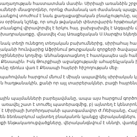
 խաղաղության հաստատման մասին։ Սիրիայի առանձին շր
մների մնացորդներ, որոնք ժամանակ առ ժամանակ պայքա
ևանքով տուժում է նաև քաղաքացիական բնակչությունը, այ
ես օրինակ նշենք, որ սույն թվականի փետրվարին հրթիռակ
տևանքով վիրավորվել է երկու հայ, ջախջախվել է Ազգայի
դրակառքը, վնասվել Հայ Առաքելական Ս.Սարգիս եկեղե
ակ տեղի ունեցող տեղական բախումներից, սիրիահայ համ
ականի հունվարից Աֆրինում թուրքական զորքերի ծավալած
երջիններիս կողմից։ Անհանգստացնող է հատկապես այն հա
ն Քեսապին։ Իսկ Թուրքիայի աջակցությամբ ահաբեկչական
ւնը դեռևս վառ է Քեսապի հայերի հիշողության մեջ։
ապահովման հարցում մնում է միայն ապավինել սիրիակա
 հաղթանակին, քանի որ այլ տարբերակներ, բացի հայրենա
ղային պայմանների բարելավմանը, ապա այս հարցում գոր
այն առավել շատ է տուժել պատերազմից, բ) այնտեղ է կենտ
ւմ է Սիրիայի խորհրդարանի պատգամավոր Ժ.Ռեիսյանը, Հ
ր են ձեռնարկում այնտեղ բնականոն կյանքը վերականգնելո
քի ենթակառուցվածքները, վերականգնվում է սննդի, վառելի