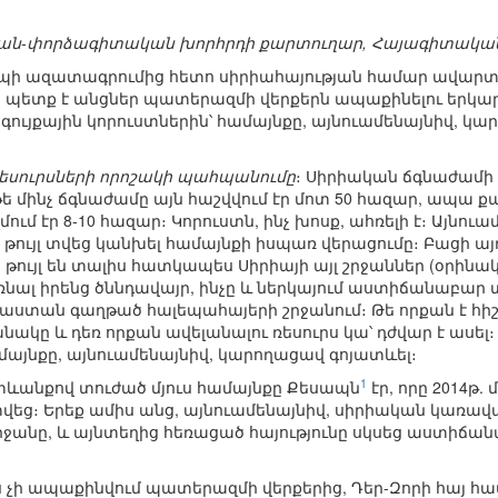
ան-փորձագիտական խորհրդի քարտուղար, Հայագիտակա
լեպի ազատագրումից հետո սիրիահայության համար ավարտվ
պետք է անցներ պատերազմի վերքերն ապաքինելու երկար
գույքային կորուստներին՝ համայնքը, այնուամենայնիվ, կա
ռեսուրսների որոշակի պահպանումը
։ Սիրիական ճգնաժամի
Եթե մինչ ճգնաժամը այն հաշվվում էր մոտ 50 հազար, ապ
ում էր 8-10 հազար։ Կորուստն, ինչ խոսք, ահռելի է։ Այնու
նը թույլ տվեց կանխել համայնքի իսպառ վերացումը։ Բացի
թույլ են տալիս հատկապես Սիրիայի այլ շրջաններ (օրի
ալ իրենց ծննդավայր, ինչը և ներկայում աստիճանաբար տե
աստան գաղթած հալեպահայերի շրջանում։ Թե որքան է հիշյ
ակը և դեռ որքան ավելանալու ռեսուրս կա՝ դժվար է ասել
ամայնքը, այնուամենայնիվ, կարողացավ գոյատևել։
1
ևանքով տուժած մյուս համայնքը Քեսապն
էր, որը 2014թ
վեց։ Երեք ամիս անց, այնուամենայնիվ, սիրիական կառա
ջանը, և այնտեղից հեռացած հայությունը սկսեց աստիճա
ս չի ապաքինվում պատերազմի վերքերից, Դեր-Զորի հայ համ