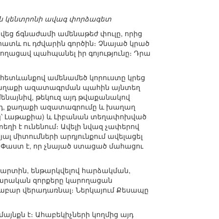
ն կենտրոնի ավագ փորձագետ
եց ճգնաժամի ամենաթեժ փուլը, որից
ատև ու դժվարին գործին։ Չնայած կրած
րողացավ պահպանել իր գոյությունը։ Դրա
 հետևանքով ամենամեծ կորուստը կրեց
ա քաղաքի ազատագրման պահին այնտեղ
ամենայնիվ, թեկուզ այդ թվաքանակով
 այդ, քաղաքի ազատագրումը և խաղաղ
նակ՝ Լաթաքիա) և Լիբանան տեղափոխված
ղի է ունենում։ Ավելի նվազ չափերով
ալ միտումների արդյունքում ավելացել
։ Փաստ է, որ չնայած ստացած մահացու
. մարտին, ենթարկվելով հարձակման,
վարական զորքերը կարողացան
նաբար վերադառնալ։ Ներկայում Քեսապը
այնքն է։ Ահաբեկիչների կողմից այդ