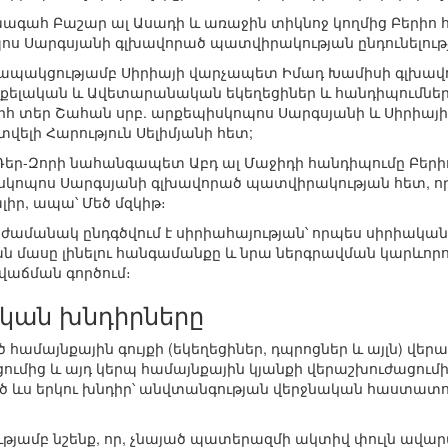
նախագահ Բաշար ալ Ասադի և առաջին տիկնոջ կողմից Բերիո 
ս Սարգսյանի գլխավորած պատվիրակության ընդունելությ
ի կապակցությամբ Սիրիայի վարչապետ Իմադ Խամիսի գլխ
Առաքելական և Ավետարանական եկեղեցիներ և հանդիպում
որհ տեր Շահան սրբ. արքեպիսկոպոս Սարգսյանի և Սիրիա
լի Հարություն Սելիմյանի հետ;
ն Դեր-Զորի նահանգապետ Աբդ ալ Մաջիդի հանդիպումը Բերի
սկոպոս Սարգսյանի գլխավորած պատվիրակության հետ, որ
ր, ապա՝ Մեծ մզկիթ։
ի ժամանակ ընդգծվում է սիրիահայության՝ որպես սիրիակ
 մասը լինելու հանգամանքը և նրա ներգրավման կարևոր
աճման գործում։
ական խնդիրները
 համայնքային գույքի (եկեղեցիներ, դպրոցներ և այլն) վե
ումից և այդ կերպ համայնքային կյանքի վերաշխուժացումից
ծ ևս երկու խնդիր՝ անվտանգության վերջնական հաստատո
յամբ նշենք, որ, չնայած պատերազմի ակտիվ փուլն ավարտվ