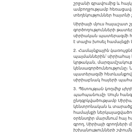
շրջանի գրավումից և հայ
ամբողջությամբ հեռացավ։
տեղեկություններ հայտնի
Սիրիայի մյուս հայաշատ շ
գործողությունների թատե
սիրիական պատերազմի հետ
է տալիս խոսել համայնքի
2.
Համայնքային կառույցնե
պայմաններին՝ սիրիահայ
կրթական, մարզամշակութայ
կենսագործունեությունը։
պատերազմի հետևանքով խ
սիրիաբնակ հայերի պահ
3.
Պետության կողմից սի
պահպանումը
։ Սույն հա
ընդգրկվածությամբ Սիրիա
կենտրոնական և տարածքա
համայնքի ներկայացվածո
օրենսդիր մարմնում հայ 
գրող, Սիրիայի գրողների
իշխանությունների շփում