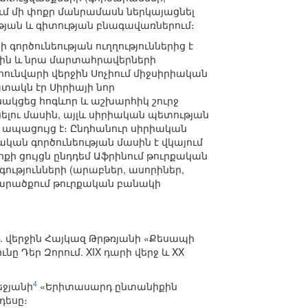
մ մի փոքր մանրամասն ներկայացնել
թյան և գիտության բնագավառներում։
գործունեության ուղղություններից է
ին և նրա մարտահրավերների
հունվարի վերջին Սոչիում միջսիրիական
տակն էր Սիրիայի նոր
ակցեց հոգևոր և աշխարհիկ շուրջ
ինելու մասին, այլև սիրիական պետության
 ապացույց է։ Ընդհանուր սիրիական
ան գործունեության մասին է վկայում
քի ցույցն ընդդեմ Աֆրինում թուրքական
գությունների (արաբներ, ասորիներ,
 տարածքում թուրքական բանակի
7թ. վերջին Հայկազ Թրթռյանի «Քեսապի
ը Դեր Զորում. XIX դարի վերջ և XX
4
եջյանի
«Երիտասարդ ընտանիքին
դեսը։