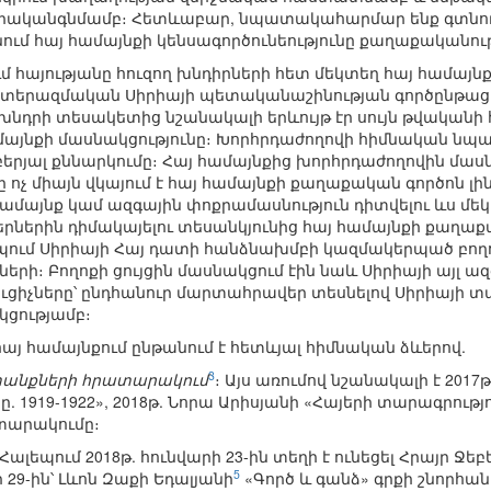
երականգնմամբ։ Հետևաբար, նպատակահարմար ենք գտնու
ւմ հայ համայնքի կենսագործունեությունը քաղաքականու
հայությանը հուզող խնդիրների հետ մեկտեղ հայ համայնքի 
ատերազմական Սիրիայի պետականաշինության գործընթաց
նդրի տեսակետից նշանակալի երևույթ էր սույն թվականի 
այնքի մասնակցությունը։ Խորհրդաժողովի հիմնական նպա
րյալ քննարկումը։ Հայ համայնքից խորհրդաժողովին մասն
թը ոչ միայն վկայում է հայ համայնքի քաղաքական գործոն լ
ամայնք կամ ազգային փոքրամասնություն դիտվելու ևս մեկ
երին դիմակայելու տեսանկյունից հայ համայնքի քաղաքակ
լեպում Սիրիայի Հայ դատի հանձնախմբի կազմակերպած բողո
երի։ Բողոքի ցույցին մասնակցում էին նաև Սիրիայի այլ ազ
ացուցիչները՝ ընդհանուր մարտահրավեր տեսնելով Սիրիայի
կցությամբ։
այ համայնքում ընթանում է հետևյալ հիմնական ձևերով.
3
նքների հրատարակում
։ Այս առումով նշանակալի է 201
1919-1922», 2018թ. Նորա Արիսյանի «Հայերի տարագրություն
ատարակումը։
 Հալեպում 2018թ. հունվարի 23-ին տեղի է ունեցել Հրայր Ջեբ
5
 29-ին՝ Լևոն Զաքի Եդալյանի
«Գործ և գանձ» գրքի շնորհան