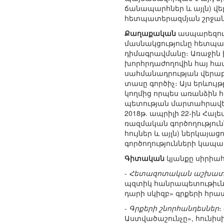
ճանապարհներ և այլն) վ
հետպատերազմյան շրջանո
Քաղաքական
ասպարեզում 
մասնակցությունը հետպ
դիմագրավմանը։ Առաջին խ
խորհրդաժողովին հայ համ
սահմանադրության վերաբե
տասը գործիչ։ Այս երևույ
կողմից որպես առանձին հ
պետության մարտահրավերն
2018թ. ապրիլի 22-ին Հա
ռազմական գործողությունն
հույներ և այլն) ներկայ
գործողությունների կապա
Գիտական
կյանքը սիրիահ
-
Հետազոտական աշխատա
պզտիկ հանրապետութիւնը. 
դարի սկիզբ» գրքերի հր
-
Գրքերի շնորհանդեսներ
։
Աստվածաշունչը», հունիսի