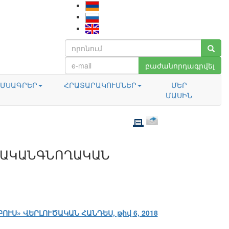
բաժանորդագրվել
ՄՍԱԳՐԵՐ
ՀՐԱՏԱՐԱԿՈՒՄՆԵՐ
ՄԵՐ
ՄԱՍԻՆ
ՐԱԿԱՆԳՆՈՂԱԿԱՆ
ԲՈՒՍ» ՎԵՐԼՈՒԾԱԿԱՆ ՀԱՆԴԵՍ, թիվ 6, 2018