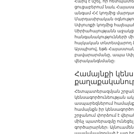
Հարկ է նշել, որ հետպատ
ցուցաբերում նաև Հայաս
անգամ ՀՀ կողմից մարդասի
Մարդասիրական օգնությու
Սփյուռքի կողմից հալեպա
Սիրիահայությանն աջակցո
հանգանակությունների միջ
հայկական տնտեսվարող ձե
Այսպիսով, եթե Հայաստա
բավարարմանը, ապա Սփյու
վերականգնմանը։
Համայնքի կենս
քաղաքականությ
Հետպատերազմյան շրջանի
կենսագործունեության ա
ասպարեզներում համայնքի 
համայնքն իր կենսագործ
շրջանում փորձում է վերա
մինչ պատերազմը ունեցել 
գործարարներ։ Այնուամեն
պայմանավորված է այդ ե