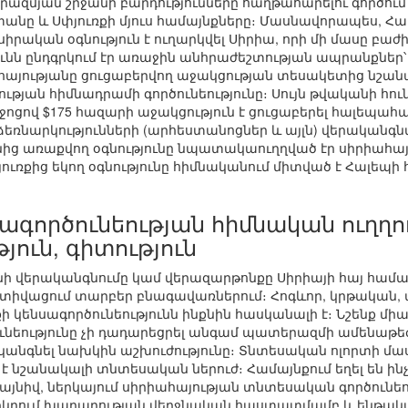
երազմյան շրջանի բարդությունները հաղթահարելու գործում
տանը և Սփյուռքի մյուս համայնքները։ Մասնավորապես, Հ
րական օգնություն է ուղարկվել Սիրիա, որի մի մասը բաժի
նն ընդգրկում էր առաջին անհրաժեշտության ապրանքներ՝ սն
հայությանը ցուցաբերվող աջակցության տեսակետից նշան
ւթյան հիմնադրամի գործունեությունը։ Սույն թվականի հո
ոցով $175 հազարի աջակցություն է ցուցաբերել հալեպահայ
ռնարկությունների (արհեստանոցներ և այլն) վերականգն
նից առաքվող օգնությունը նպատակաուղղված էր սիրիահա
ռքից եկող օգնությունը հիմնականում միտված է Հալեպի
ագործունեության հիմնական ուղղու
ուն, գիտություն
 վերականգնումը կամ վերազարթոնքը Սիրիայի հայ համայ
կտիվացում տարբեր բնագավառներում։ Հոգևոր, կրթական
կենսագործունեությունն ինքնին հասկանալի է։ Նշենք միա
ունեությունը չի դադարեցրել անգամ պատերազմի ամենաթե
կանգնել նախկին աշխուժությունը։ Տնտեսական ոլորտի մասի
է նշանակալի տնտեսական ներուժ։ Համայնքում եղել են ինչպ
այնիվ, ներկայում սիրիահայության տնտեսական գործունե
րկրում խաղաղության վերջնական հաստատմամբ և ենթակա