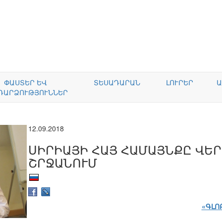
ՓԱՍՏԵՐ ԵՎ
ՏԵՍԱԴԱՐԱՆ
ԼՈՒՐԵՐ
Ա
ԴԱՐՁՈՒԹՅՈՒՆՆԵՐ
12.09.2018
ՍԻՐԻԱՅԻ ՀԱՅ ՀԱՄԱՅՆՔԸ ՎԵ
ՇՐՋԱՆՈՒՄ
«ԳԼՈ