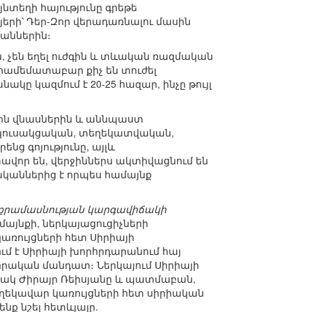
նտեղի հայությունը գրեթե
յերի՝ Դեր-Զոր վերադառնալու մասին
կաններին։
ն, չեն եղել ուժգին և տևական ռազմական
 համեմատաբար քիչ են տուժել
ը կազմում է 20-25 հազար, ինչը թույլ
յին վնասներին և աննպաստ
, կուսակցական, տեղեկատվական,
նց գոյությունը, այլև
ավոր են, վերջիններս ակտիվացնում են
կաններից է որպես համայնք
փոքրամասնության կարգավիճակի
մայնքի, ներկայացուցիչների
կառույցների հետ Սիրիայի
մ է Սիրիայի խորհրդարանում հայ
րական մանդատ։ Ներկայում Սիրիայի
ոսնակ Ժիրայր Ռեիսյանը և պատմաբան,
ն ղեկավար կառույցների հետ սիրիական
նք նշել հետևյալը.