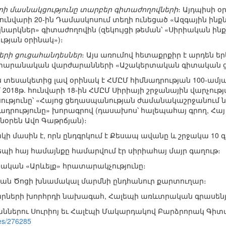
ի մասնակցությունը տարբեր գիտաժողովների
։ Այդպիսի օ
հունվարի 20-ին Դամասկոսում տեղի ունեցած «Ազգային ինքն
կնարկներ» գիտաժողովին (զեկույցի թեման՝ «Սիրիական ինք
թյան օրինակ»)։
րի ցուցահանդեսներ
։ Այս առումով հետաքրքիր է արդեն ե
տարանական վարժարանների «Աշակերտական գիտական ց
յս տեսակետից լավ օրինակ է ՀՄԸՄ հիմնադրության 100-ամ
 2018թ. հունվարի 18-ին ՀՄԸՄ Սիրիայի շրջանային վարչու
ւթյունը՝ «Հայոց ցեղասպանության ժամանակաշրջանում
ադրությունը» խորագրով (դասախոս՝ հալեպահայ գրող, Հայ 
նօրեն Ավո Գաթրճյան)։
մասին է, որն ընդգրկում է Քեսապ ավանը և շրջակա 10 գյ
պի հայ համայնքը համարվում էր սիրիահայ մայր գաղութ։
կական «Արևելք» հրատարակչությունը։
յան Ծոցի խնամակալ մարմնի ընդհանուր քարտուղար։
րների խորհրդի նախագահ, Հալեպի առևտրական գրասենյ
աններու Սուրիոյ եւ Հալէպի Մակարդակով Բարձրորակ Գի
ves/276285