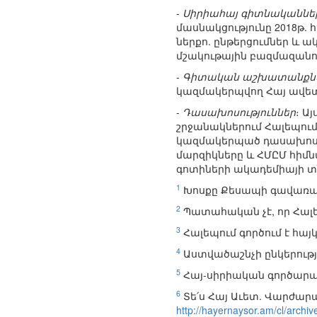
-
Սիրիահայ գիտնականներ
մասնակցությունը 2018թ. 
ներքո. ընթերցումներ և ա
մշակութային բազմազանու
-
Գիտական աշխատանքնե
կազմակերպվող Հայ ավե
-
Դասախոսություններ
։ Ա
շրջանակներում Հալեպում
կազմակերպած դասախոսո
մարզիկները և ՀՄԸՄ հիմն
գոտիների ակադեմիայի տ
1
Խոսքը Քեսապի գավառակի 
2
Պատահական չէ, որ Հալե
3
Հալեպում գործում է հայ
4
Աստվածաշնչի ընկերութ
5
Հայ-սիրիական գործարա
6
Տե՛ս Հայ Աւետ. Վարժար
http://hayernaysor.am/cl/archi