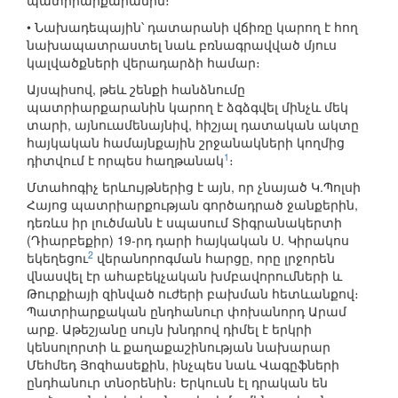
պատրիարքարանին։
• Նախադեպային՝ դատարանի վճիռը կարող է հող
նախապատրաստել նաև բռնագրավված մյուս
կալվածքների վերադարձի համար։
Այսպիսով, թեև շենքի հանձնումը
պատրիարքարանին կարող է ձգձգվել մինչև մեկ
տարի, այնուամենայնիվ, հիշյալ դատական ակտը
հայկական համայնքային շրջանակների կողմից
1
դիտվում է որպես հաղթանակ
։
Մտահոգիչ երևույթներից է այն, որ չնայած Կ.Պոլսի
Հայոց պատրիարքության գործադրած ջանքերին,
դեռևս իր լուծմանն է սպասում Տիգրանակերտի
(Դիարբեքիր) 19-րդ դարի հայկական Ս. Կիրակոս
2
եկեղեցու
վերանորոգման հարցը, որը լրջորեն
վնասվել էր ահաբեկչական խմբավորումների և
Թուրքիայի զինված ուժերի բախման հետևանքով։
Պատրիարքական ընդհանուր փոխանորդ Արամ
արք. Աթեշյանը սույն խնդրով դիմել է երկրի
կենսոլորտի և քաղաքաշինության նախարար
Մեհմեդ Յոզհասեքին, ինչպես նաև Վագըֆների
ընդհանուր տնօրենին։ Երկուսն էլ դրական են