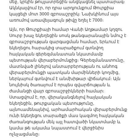
մեջ, կրկին թույլատրեցին անցկացնել պատարագ։
Ակնկալվում էր, որ դրա արդյունքում Թուրքիա
կայցելի մոտ 3000 զբոսաշրջիկ։ Նախկինում այս
առումով առավելագույն թիվը եղել է 7000։
Այն, որ Թուրքիայի համար Վանի Աղթամար կղզու
Սուրբ խաչ եկեղեցին սոսկ թանգարանային նմուշ է
զբոսաշրջության զարգացման համար, երևում է
եկեղեցու հարակից տարածքում գտնվող
հայկական գերեզմանատան նկատմամբ
պետության վերաբերմունքից։ Գերեզմանատունը,
մատնված լինելով անտարբերության ու անհոգ
վերաբերմունքի պատկան մարմինների կողմից,
ներկայում գտնվում է անմխիթար վիճակում։ Այն
նույնիսկ ծառայում է որպես զվարճության և
ժամանցի վայր զբոսաշրջիկների համար։
Ստացվում է, որ, վերականգնելով հայկական
եկեղեցին, թուրքական պետությունը,
այնուամենայնիվ, արհամարհական վերաբերմունք
ունի եկեղեցու տարածքի մաս կազմող հայկական
ժառանգության մեկ այլ հատվածի նկատմամբ և
կամա թե ակամա նպաստում է վերջինիս
ոչնչացմանը։