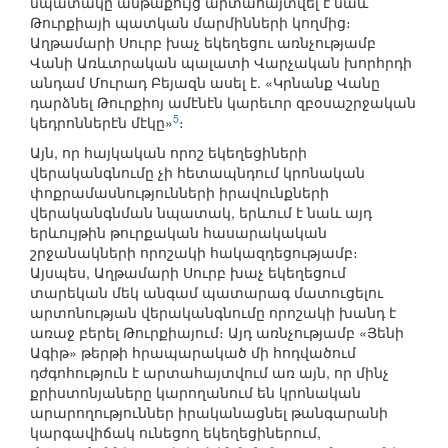
նպատակը անթաքույց արտահայտվել է նաև
Թուրքիայի պատկան մարմինների կողմից։
Աղթամարի Սուրբ խաչ եկեղեցու առնչությամբ
Վանի Առևտրական պալատի Վարչական խորհրդի
անդամ Մուրադ Բեյազն ասել է. «Կրնանք Վանը
դարձնել Թուրքիոյ ամէնէն կարեւոր զբօսաշրջական
5
կեդրոններէն մէկը»
։
Այն, որ հայկական որոշ եկեղեցիների
վերականգնումը չի հետապնդում կրոնական
փոքրամասնությունների իրավունքների
վերականգնման նպատակ, երևում է նաև այդ
երևույթին թուրքական հասարակական
շրջանակների որոշակի հակազդեցությամբ։
Այսպես, Աղթամարի Սուրբ խաչ եկեղեցում
տարեկան մեկ անգամ պատարագ մատուցելու
արտոնության վերականգնումը որոշակի խանդ է
առաջ բերել Թուրքիայում։ Այդ առնչությամբ «Յենի
Ագիթ» թերթի հրապարակած մի հոդվածում
դժգոհություն է արտահայտվում առ այն, որ մինչ
քրիստոնյաները կարողանում են կրոնական
արարողություններ իրականացնել թանգարանի
կարգավիճակ ունեցող եկեղեցիներում,