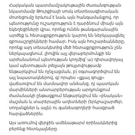
Հայկական պատմամշակութային ժառանգության
նկատմամբ Թուրքիայի սոսկ տնտեսագիտական
մոտեցումը երևում է նաև այն հանգամանքով, որ
պետությունը ուշադրություն է դարձնում միայն այն
եկեղեցիների վրա, որոնք ունեն թանգարանային
արժեք և հետաքրքրություն կարող են ներկայացնել
զբոսաշրջիկների համար։ Իսկ այն հուշարձանները,
որոնք այդ տեսակետից մեծ հետաքրքրություն չեն
ներկայացնում, լիովին այլ վերաբերմունքի են
արժանանում պետության կողմից՝ ա) դիտավորյալ
կամ պետության լռելյայն թույլտվությամբ
ենթարկվում են ոչնչացման, բ) օգտագործվում են
այլ նպատակներով, գ) որպես «լքյալ գույք»
վաճառվում են մասնավոր անձանց, դ) պատկան
մարմինների անտարբերության արդյունքում
ժամանակի ընթացքում ենթարկվում են «բնական»
մաշման և տարերային աղետների (երկրաշարժեր,
սողանքներ և այլն) ու գանձագողերի հասցրած
հարվածներին։
Այս առումով վերջին ամենաթարմ օրինակներից
բերենք հետևյալները.