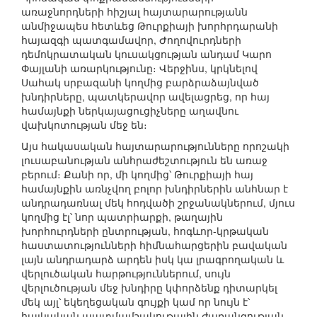
առաջնորդների հիշյալ հայտարարությանն
անմիջապես հետևեց Թուրքիայի խորհրդարանի
հայազգի պատգամավոր, Ժողովուրդների
դեմոկրատական կուսակցության անդամ Կարո
Փայլանի առարկությունը։ Վերջինս, կրկնելով
Սահակ սրբազանի կողմից բարձրաձայնված
խնդիրները, պատկերավոր ավելացրեց, որ հայ
համայնքի ներկայացուցիչները աղավնու
վախկոտության մեջ են։
Այս հակասական հայտարարությունները որոշակի
լուսաբանության անհրաժեշտություն են առաջ
բերում։ Քանի որ, մի կողմից՝ Թուրքիայի հայ
համայնքին առնչվող բոլոր խնդիրներին անհնար է
անդրադառնալ մեկ հոդվածի շրջանակներում, մյուս
կողմից էլ՝ նոր պատրիարքի, թաղային
խորհուրդների ընտրության, հոգևոր-կրթական
հաստատությունների հիմնահարցերին բավական
լայն անդրադարձ արդեն իսկ կա լրագրողական և
վերլուծական հարթություններում, սույն
վերլուծության մեջ խնդիրը կփորձենք դիտարկել
մեկ այլ՝ եկեղեցական գույքի կամ որ նույն է՝
հայկական պատմամշակութային ժառանգության