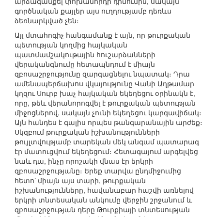
արձագանքել փոխանորդի դիմումին, սակայն
գործնական քայլեր այս ուղղությամբ դեռևս
ձեռնարկված չեն։
Այլ մտահոգիչ հանգամանք է այն, որ թուրքական
պետության կողմից հայկական
պատմամշակութային հուշարձանների
վերականգնումը հետապնդում է միայն
զբոսաշրջությունը զարգացնելու նպատակ։ Դրա
ամենապերճախոս վկայությունը Վանի Աղթամար
կղզու Սուրբ խաչ հայկական եկեղեցու օրինակն է,
որը, թեև վերանորոգվել է թուրքական պետության
միջոցներով, սակայն չունի եկեղեցու կարգավիճակ։
Այն հանդես է գալիս որպես թանգարանային արժեք։
Սկզբում թուրքական իշխանությունների
թույլտվությամբ տարեկան մեկ անգամ պատարագ
էր մատուցվում եկեղեցում։ Հետագայում արգելվեց
նաև դա, ինչը որոշակի վնաս էր երկրի
զբոսաշրջությանը։ Երեք տարվա ընդմիջումից
հետո՝ միայն այս տարի, թուրքական
իշխանությունները, հավանաբար հաշվի առնելով
երկրի տնտեսական անկումը վերջին շրջանում և
զբոսաշրջության դերը Թուրքիայի տնտեսության