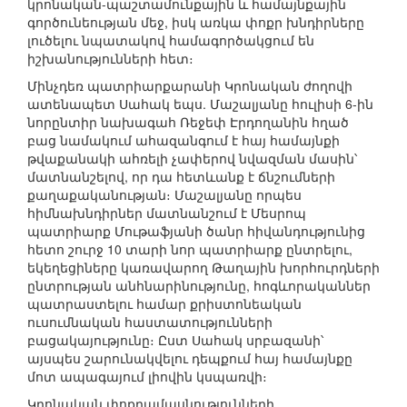
կրոնական-պաշտամունքային և համայնքային
գործունեության մեջ, իսկ առկա փոքր խնդիրները
լուծելու նպատակով համագործակցում են
իշխանությունների հետ։
Մինչդեռ պատրիարքարանի Կրոնական ժողովի
ատենապետ Սահակ եպս. Մաշալյանը հուլիսի 6-ին
նորընտիր նախագահ Ռեջեփ Էրդողանին հղած
բաց նամակում ահազանգում է հայ համայնքի
թվաքանակի ահռելի չափերով նվազման մասին՝
մատնանշելով, որ դա հետևանք է ճնշումների
քաղաքականության։ Մաշալյանը որպես
հիմնախնդիրներ մատնանշում է Մեսրոպ
պատրիարք Մութաֆյանի ծանր հիվանդությունից
հետո շուրջ 10 տարի նոր պատրիարք ընտրելու,
եկեղեցիները կառավարող Թաղային խորհուրդների
ընտրության անհնարինությունը, հոգևորականներ
պատրաստելու համար քրիստոնեական
ուսումնական հաստատությունների
բացակայությունը։ Ըստ Սահակ սրբազանի՝
այսպես շարունակվելու դեպքում հայ համայնքը
մոտ ապագայում լիովին կսպառվի։
Կրոնական փոքրամասնությունների