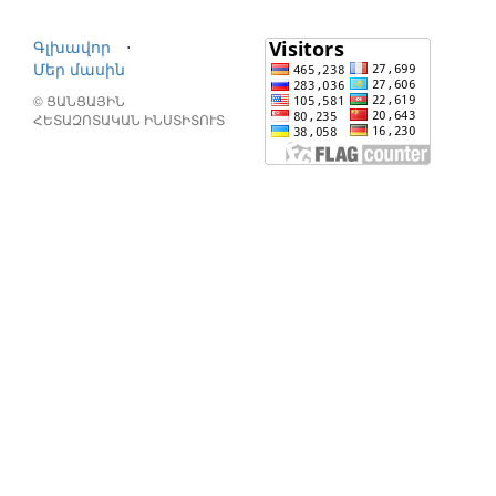
Գլխավոր
⋅
Մեր մասին
© ՑԱՆՑԱՅԻՆ
ՀԵՏԱԶՈՏԱԿԱՆ ԻՆՍՏԻՏՈՒՏ