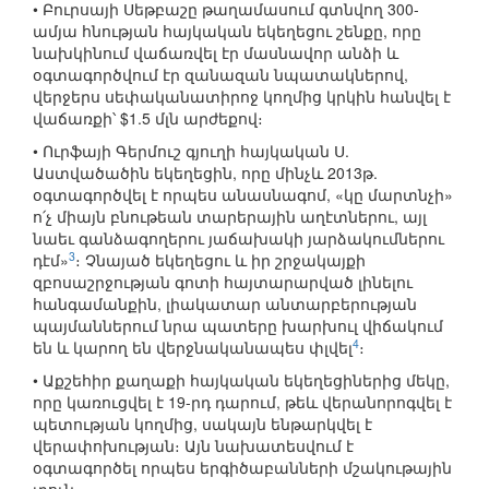
• Բուրսայի Սեթբաշը թաղամասում գտնվող 300-
ամյա հնության հայկական եկեղեցու շենքը, որը
նախկինում վաճառվել էր մասնավոր անձի և
օգտագործվում էր զանազան նպատակներով,
վերջերս սեփականատիրոջ կողմից կրկին հանվել է
վաճառքի՝ $1.5 մլն արժեքով։
• Ուրֆայի Գերմուշ գյուղի հայկական Ս.
Աստվածածին եկեղեցին, որը մինչև 2013թ.
օգտագործվել է որպես անասնագոմ, «կը մարտնչի»
ո՛չ միայն բնութեան տարերային աղէտներու, այլ
նաեւ գանձագողերու յաճախակի յարձակումներու
3
դէմ»
։ Չնայած եկեղեցու և իր շրջակայքի
զբոսաշրջության գոտի հայտարարված լինելու
հանգամանքին, լիակատար անտարբերության
պայմաններում նրա պատերը խարխուլ վիճակում
4
են և կարող են վերջնականապես փլվել
։
• Աքշեհիր քաղաքի հայկական եկեղեցիներից մեկը,
որը կառուցվել է 19-րդ դարում, թեև վերանորոգվել է
պետության կողմից, սակայն ենթարկվել է
վերափոխության։ Այն նախատեսվում է
օգտագործել որպես երգիծաբանների մշակութային