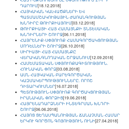
ԴԱՐՈՒՄ
[18.12.2018]
ՀԱՅԿԱԿԱՆ ԿԱԼՎԱԾՔՆԵՐԻ ԵՎ
ՊԱՏՄԱՄՇԱԿՈՒԹԱՅԻՆ ԺԱՌԱՆԳՈՒԹՅԱՆ
ԽՆԴԻՐԸ ԹՈՒՐՔԻԱՅՈՒՄ
[03.12.2018]
ԹՈՒՐՔԻԱՅԻ ՀԱՅ ՀԱՄԱՅՆՔԻ ՏՆՏԵՍԱԿԱՆ
ԽՆԴԻՐՆԵՐԻ ՇՈՒՐՋ
[06.11.2018]
ՀԱՅՐԵՆԻՔ-ՍՓՅՈՒՌՔ ՀԱՄԱԳՈՐԾԱԿՑՈՒԹՅԱՆ
ՄՈԴԵԼՆԵՐԻ ՇՈՒՐՋ
[26.10.2018]
ՍԻՐԻԱՅԻ ՀԱՅ ՀԱՄԱՅՆՔԸ
ՎԵՐԱԿԱՆԳՆՈՂԱԿԱՆ ՇՐՋԱՆՈՒՄ
[12.09.2018]
ՀԱՄԵՄԱՏԱԿԱՆ ՍՓՅՈՒՌՔԱԳԻՏՈՒԹՅՈՒՆ.
ՀՈՒՆԱԿԱՆ ՓՈՐՁ
[03.08.2018]
ԱՄՆ ՀԱՅԿԱԿԱՆ ԲԱՐԵԳՈՐԾԱԿԱՆ
ԿԱԶՄԱԿԵՐՊՈՒԹՅՈՒՆՆԵՐԸ. ՈՐՈՇ
ԴԻՏԱՐԿՈՒՄՆԵՐ
[16.07.2018]
ՊԵՏՈՒԹՅՈՒՆ-ՍՓՅՈՒՌՔ ԳՈՐԾԱԿՑՈՒԹՅԱՆ
ԻՐԱՆԱԿԱՆ ՓՈՐՁԻՑ
[19.06.2018]
ՀԱՅՐԵՆԱԴԱՐՁՆԵՐԻ ԻՆՏԵԳՐՄԱՆ ԽՆԴՐԻ
ՇՈՒՐՋ
[06.06.2018]
ՀԱՅՈՑ ՑԵՂԱՍՊԱՆՈՒԹՅԱՆ ՃԱՆԱՉՄԱՆ ՀԱՄԱՐ
ԵՐԿՈՒ ԳՈՐԾՈՆ ԳՈՅՈՒԹՅՈՒՆ ՈՒՆԻ
[27.04.2018]