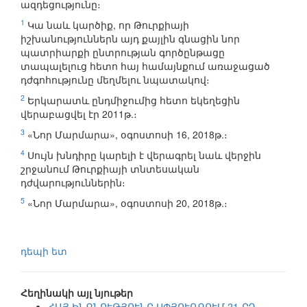
ազդեցությունը։
1
Կա նաև կարծիք, որ Թուրքիայի
իշխանություններն այդ քայլին գնացին նոր
պատրիարքի ընտրության գործընթացը
տապալելուց հետո հայ համայնքում առաջացած
դժգոհությունը մեղմելու նպատակով։
2
Երկարատև ընդմիջումից հետո եկեղեցին
վերաբացվել էր 2011թ.։
3
«Նոր Մարմարա», օգոստոսի 16, 2018թ.։
4
Սույն խնդիրը կարելի է վերագրել նաև վերջին
շրջանում Թուրքիայի տնտեսական
դժվարություններին։
5
«Նոր Մարմարա», օգոստոսի 20, 2018թ.։
դեպի ետ
Հեղինակի այլ նյութեր
ՀԱՅ ԻՆՔՆՈՒԹՅՈՒՆԸ ՍՓՅՈՒՌՔՈՒՄ 21-ՐԴ