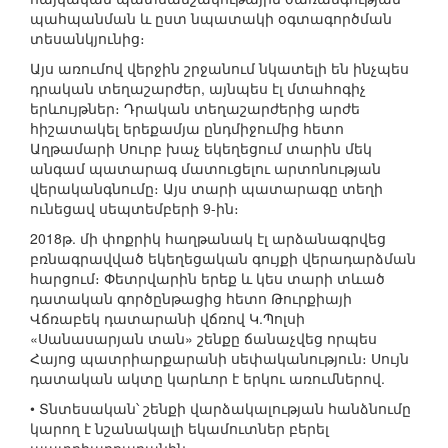
պահպանման և ըստ նպատակի օգտագործման
տեսանկյունից։
Այս առումով վերջին շրջանում նկատելի են ինչպես
դրական տեղաշարժեր, այնպես էլ մտահոգիչ
երևույթներ։ Դրական տեղաշարժերից արժե
հիշատակել երեքամյա ընդմիջումից հետո
Աղթամարի Սուրբ խաչ եկեղեցում տարին մեկ
անգամ պատարագ մատուցելու արտոնության
վերականգնումը։ Այս տարի պատարագը տեղի
ունեցավ սեպտեմբերի 9-ին։
2018թ. մի փոքրիկ հաղթանակ էլ արձանագրվեց
բռնագրավված եկեղեցական գույքի վերադարձման
հարցում։ Փետրվարին երեք և կես տարի տևած
դատական գործընթացից հետո Թուրքիայի
Վճռաբեկ դատարանի վճռով Կ.Պոլսի
«Սանասարյան տան» շենքը ճանաչվեց որպես
Հայոց պատրիարքարանի սեփականություն։ Սույն
դատական ակտը կարևոր է երկու առումներով.
• Տնտեսական՝ շենքի վարձակալության հանձնումը
կարող է նշանակալի եկամուտներ բերել