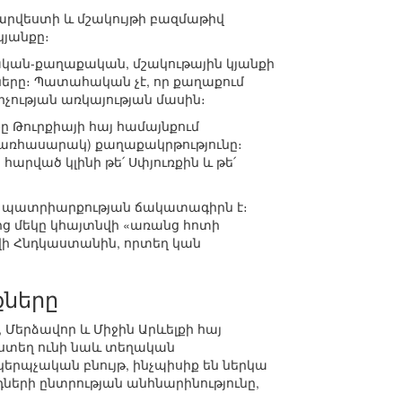
 արվեստի և մշակույթի բազմաթիվ
կյանքը։
ական-քաղաքական, մշակութային կյանքի
յթները։ Պատահական չէ, որ քաղաքում
րչության առկայության մասին։
ը Թուրքիայի հայ համայնքում
՝ առհասարակ) քաղաքակրթությունը։
հարված կլինի թե՛ Սփյուռքին և թե՛
յոց պատրիարքության ճակատագիրն է։
ց մեկը կհայտնվի «առանց հոտի
վի Հնդկաստանին, որտեղ կան
քները
 Մերձավոր և Միջին Արևելքի հայ
յստեղ ունի նաև տեղական
երպչական բնույթ, ինչպիսիք են ներկա
ների ընտրության անհնարինությունը,