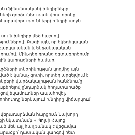
կան (ֆինանսական) խնդիրները։
րի գործունեության վրա, որոնք
հնարավորությունները) խնդրի առջև՝
սույն խնդիրը մեծ հաշվով
ուններով։ Բացի այն, որ եկեղեցական
և առարկայական և ենթակայական
ումով։ Մինչդեռ դրանց օգտագործումը
յին կառույցների համար։
ըֆների տնօրինության կողմից այն
ծ է կանաչ գոտի, որտեղ արգելվում է
ենքերի վարձակալության հանձնումը
վիրաբերելով ընդարձակ հողատարածք
ջոցով եկամուտներ ապահովել։
հուրդը ներկայում խնդիրը վիճարկում
քի վերադարձման հարցում։ Նախորդ
քի նկատմամբ Կ.Պոլսի Հայոց
ված մեկ այլ հաղթանակ է վեցամյա
տարածքի՝ դատական կարգով հետ