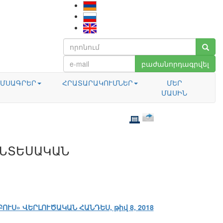
բաժանորդագրվել
ՄՍԱԳՐԵՐ
ՀՐԱՏԱՐԱԿՈՒՄՆԵՐ
ՄԵՐ
ՄԱՍԻՆ
ՏՆՏԵՍԱԿԱՆ
ԲՈՒՍ» ՎԵՐԼՈՒԾԱԿԱՆ ՀԱՆԴԵՍ, թիվ 8, 2018