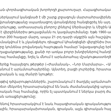
ան-փորձագիտական խորհրդի քարտուղար, Հայագիտակա
 ներկայում կանգնած է մի շարք լրջագույն մարտահրավերն
վտանգությանը սպառնացող վտանգները հանգեցրել են այդ 
րևույթը, առհասարակ բնորոշ լինելով Մերձավոր և Միջին Ա
է վերջիններիս թուլացմանն ու կազմալուծմանը։ Եթե 1960-ա
ոտ 200 հազար մարդ, ապա 21-րդ դարի սկզբին այն հաշվվո
ւնակվում է և չկանգնելու դեպքում կհանգեցնի վերջինիս ի
 կունենա բովանդակ հայության համար՝ նվազագույնը երկ
քակրթությանը, քանի որ առկա բոլոր խնդիրներով հանդերձ
այ համայնքը, եղել և մնում է արևմտահայ մշակութաստեղծ
մ երեք հայալեզու թերթեր («Ժամանակ», «Նոր Մարմարա», «Ակո
նում է արևմտահայերենը։ Այնտեղ, բացի լուրերից, հրատ
կան և այլ ժանրի նյութեր;
մաթիվ դժվարություններին, շարունակում է ծաղկել արևմտահ
հետ մեկտեղ հրատարակվում են նաև ժամանակակից պոլսահ
 գրական հայ համայնք, որին էլ պատկանում է ներկա բարդ
ն առաքելությունը;
րենով հրատարակվում է նաև հայագիտական գրականություն, 
թային, հրապարակախոսական, գրական, այլև գիտական հայ 