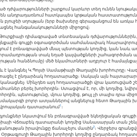
ծ դժվարությունների շարքում կարևոր տեղ ունեն նյութա
են անդրադառնում հատկապես կրթական հաստատություննե
 բյուջեի սղության (երբ ծախսերը գերազանցում են առկա 
ացնել հանգանակությունների միջոցով։
 Թուրքիայի դիմագրաված տնտեսական դժվարություններին, 
նքային գույքի օգտագործման սահմանափակ հնարավորությ
ակում է բռնագրավված մնալ պետության կողմից, կան նա
տրամադրության տակ եղած կալվածքների շահագործման առ
ության հանձնումը) մեծ եկամուտների աղբյուր է համայնքա
և է կանգնել Կ.Պոլսի Սամաթիայի Թաղային խորհուրդը։ Վագ
տացել է ընդարձակ հողատարածք։ Սակայն այն հայտարարվա
ականացնել։ Մինչդեռ այդ հողատարածքի վրա կառուցված շ
մուտներ բերել խորհրդին։ Ստացվում է, որ, մի կողմից, ն
դին, պետությունը, մյուս կողմից, թույլ չի տալիս դրա մի
ակարգի բոլոր ատյաններով անցնելուց հետո Թաղային խոր
1
 եվրոպական դատարանում
։
րդյունքներ նկատվում են բռնագրավված եկեղեցական գույ
րքիայի Վճռաբեկ դատարանի կողմից Սանասարյան տան շեն
2
նության իրավունքը ճանաչելու մասին
։ Վերջերս գրանց
 Օրթագյուղի Թաղային խորհրդի կողմից ընդարձակ հողա