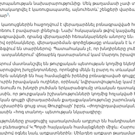
շտպանության նախարարությունից։ Մեկ թաղամասի չափ տ
տակադրվել է կառուցապատել, այնուհետև՝ շենքերի վարձա
3
մար
։
 կառույցներին հաջողվում է վերադարձնել բռնագրավված հա
եռու է բավարար լինելուց։ Նախ՝ հսկայական թվով կալվածքն
ագրավված, դրանց վերադարձի հեռանկարներն անորոշ են։ Բա
 օրինակները, վերադարձման գործընթացը տևական է և դժվ
գվում են տարիներով։ Պատահական չէ, որ խնդիրները լո
ատյաններում՝ վճռաբեկ դատարանում կամ Մարդու իրավ
ում մատնանշվել են թուրքական պետության կողմից եկեղ
րուցվող խոչընդոտները, որոնցից մեկն էլ բարդ ու տևակ
ներն անկեղծ են հայ համայնքին իրենից բռնագրաված գույ
ուրին իրավական ուղիներ, օրինակ՝ նվիրատվությունը կամ
եսումն ու խնդրի լուծման երկարաձգումը տևական դատակ
 մասին, որ թուրքական իշխանությունների կողմից հռչակվա
ան գույքի վերադարձման քաղաքականությունը շարունակու
խարհին ցույց տալ Թուրքիայի՝ իբրև «ժողովրդավարական»
մասին «հոգ տանող» պետության նկարագիրը։
ությունները լրացուցիչ պառակտման աղբյուր են հանդիսանո
 բևեռացում Կ.Պոլսի հայկական համայնքների միջև։ Հարու
շ չափով օգնել նաև աղքատներին։ Մինչդեռ աղքատ թաղամ