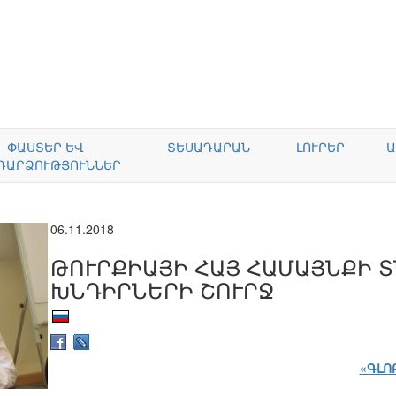
ՓԱՍՏԵՐ ԵՎ
ՏԵՍԱԴԱՐԱՆ
ԼՈՒՐԵՐ
Ա
ԴԱՐՁՈՒԹՅՈՒՆՆԵՐ
06.11.2018
ԹՈՒՐՔԻԱՅԻ ՀԱՅ ՀԱՄԱՅՆՔԻ 
ԽՆԴԻՐՆԵՐԻ ՇՈՒՐՋ
«ԳԼՈ