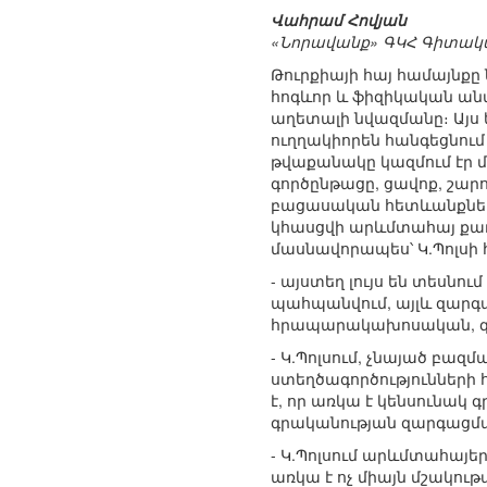
Վահրամ Հովյան
«Նորավանք» ԳԿՀ Գիտակ
Թուրքիայի հայ համայնքը
հոգևոր և ֆիզիկական ան
աղետալի նվազմանը։ Այս ե
ուղղակիորեն հանգեցնում 
թվաքանակը կազմում էր մ
գործընթացը, ցավոք, շարո
բացասական հետևանքները
կհասցվի արևմտահայ քաղա
մասնավորապես՝ Կ.Պոլսի հ
- այստեղ լույս են տեսնու
պահպանվում, այլև զարգա
հրապարակախոսական, գրա
- Կ.Պոլսում, չնայած բազ
ստեղծագործությունների 
է, որ առկա է կենսունակ
գրականության զարգացմա
- Կ.Պոլսում արևմտահայե
առկա է ոչ միայն մշակու