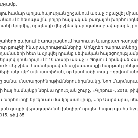
թյամբ։
լու համար պոլսահայության շրջանում առաջ է քաշվել միա
նգում է հետևյալին. բոլոր հայկական թաղային խորհուրդն
նի կողմից, որպեսզի վերջինս կարողանա բավարարել բոլ
 շահերի բախում է առաջացնում հարուստ և աղքատ թաղայի
ուր բյուջեի հնարավորություններից։ Մինչդեռ հարուստները 
մասերի հետ և զրկվել դրանք սեփական հայեցողությամբ տ
կերպով դրսևորվում է 10 տարի առաջ Կ.Պոլսում հիմնված Հ
մ։ Վերջինս, համակարգված աշխատանքի հարթակ լինելու 
րի ակումբ՝ այն աստիճան, որ կասկածի տակ է դրվում անգ
 բանա մատաղօրհնութիւններու եղանակը, Նոր Մարմարա, 
ի հայ համայնքի ներկա դրության շուրջ, «Գլոբուս», 2018, թիվ
 Խորհուրդի երէկուան մամլոյ ասուլիսը, Նոր Մարմարա, սեպ
ցական գույքի վերադարձման խնդիրը՝ որպես հայոց պահան
5, թիվ 35։