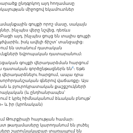
արածք ընդգրկող այդ հողամասը
կալության միջոցով եկամուտներ
մայնքային գույքի որոշ մասը, սակայն
եր, ինչպես վերը նշվեց, դեռևս
ցի այդ, ինչպես ցույց են տալիս գույքի
արին, իսկ ավելի ճիշտ՝ տանջալից։
ւծում են ստանում դատական
ունքների եվրոպական դատարանում։
եցական գույքի վերադարձման հարցում
4
ան դատական գործընթացներն են
։ Եթե
քը վերադարձնելու հարցում, ապա դրա
 խորհրդանշական գներով վաճառքը։ Այս
ան և բյուրոկրատական քաշքշուկների
ծ հայկական (և ընդհանրապես՝
մ է կրել հիմնականում ձևական բնույթ՝
 և իր (կրոնական)
ւմ Թուրքիայի հայության համար։
ստ թաղամասերը կարողանում են լուծել
ասերը շարունակաբար տառապում են