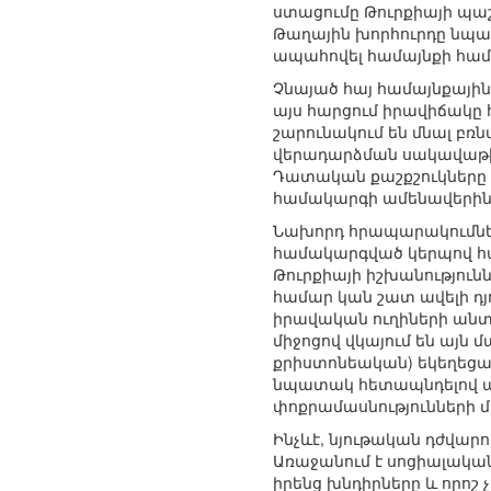
ստացումը Թուրքիայի պա
Թաղային խորհուրդը նպա
ապահովել համայնքի հա
Չնայած հայ համայնքային
այս հարցում իրավիճակը հ
շարունակում են մնալ բռն
վերադարձման սակավաթիվ
Դատական քաշքշուկները ձ
համակարգի ամենավերին 
Նախորդ հրապարակումներ
համակարգված կերպով հա
Թուրքիայի իշխանություն
համար կան շատ ավելի դյ
իրավական ուղիների անտ
միջոցով վկայում են այն
քրիստոնեական) եկեղեցակ
նպատակ հետապնդելով աշ
փոքրամասնությունների 
Ինչևէ, նյութական դժվար
Առաջանում է սոցիալական
իրենց խնդիրները և որո