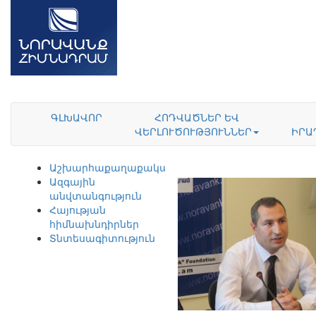
ԳԼԽԱՎՈՐ
ՀՈԴՎԱԾՆԵՐ ԵՎ
ՎԵՐԼՈՒԾՈՒԹՅՈՒՆՆԵՐ
ԻՐԱ
Աշխարհաքաղաքականություն
Ազգային
անվտանգություն
Հայության
հիմնախնդիրներ
Տնտեսագիտություն