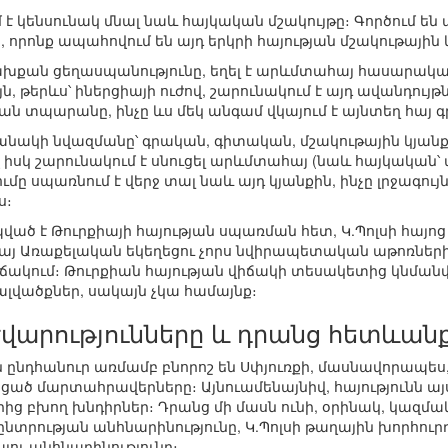
 է կենսունակ մնալ նաև հայկական մշակույթը։ Գործում են
որոնք ապահովում են այդ երկրի հայության մշակութային 
նախքան ցեղասպանությունը, եղել է արևմտահայ հասարակ
այն, թերևս՝ իներցիայի ուժով, շարունակում է այդ ավանդու
ան տպարանը, ինչը ևս մեկ անգամ վկայում է այնտեղ հայ գ
անակի նվազմանը՝ գրական, գիտական, մշակութային կյանք
վ իսկ շարունակում է սնուցել արևմտահայ (նաև հայկական
ը սպառնում է վերջ տալ նաև այդ կյանքին, ինչը լրջագույն 
ս։
պված է Թուրքիայի հայության սպառման հետ, Կ.Պոլսի հա
Հայ Առաքելական եկեղեցու չորս նվիրապետական աթոռների
ճակում։ Թուրքիան հայության վիճակի տեսակետից կնման
ալվածքներ, սակայն չկա համայնք։
վարությունները և դրանց հետևան
ն ընդհանուր առմամբ բնորոշ են Սփյուռքի, մասնավորապես,
ցած մարտահրավերները։ Այնուամենայնիվ, հայությունն ա
ց բխող խնդիրներ։ Դրանց մի մասն ունի, օրինակ, կազմակ
տրության անհնարինությունը, Կ.Պոլսի թաղային խորհուրդ
լու անհնարինությունը։