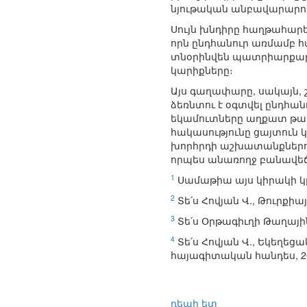
նյութական անբավարարու
Սույն խնդիրը հաղթահարե
որն ընդհանուր առմամբ հա
տնօրինվեն պատրիարքարա
կարիքները։
Այս գաղափարը, սակայն,
ձեռնտու է օգտվել ընդհան
եկամուտները աղքատ թաղա
հակասությունը ցայտուն 
խորհրդի աշխատանքներու
որպես անառողջ բանավեճե
1
Սամաթիա այս կիրակի կը
2
Տե՛ս Հովյան Վ., Թուրքիայ
3
Տե՛ս Օրթագիւղի Թաղային
4
Տե՛ս Հովյան Վ., Եկեղե
հայագիտական հանդես, 201
դեպի ետ