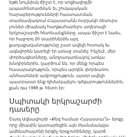
Եթե նույնիսկ ճիշտ է, որ սոցիալիզմի
ապամոնտաժման եւ շուկայական
հարաբերությունների հաստատման
տասնամյակում Հայաստանն ուղղակի ռեսուրս
չուներ միայնակ հաղթահարելու աղետալի
երկրաշարժի հետեւանքները, ապա ճիշտ է նաեւ,
որ հաջորդ 20 տարիներին այդ
քաղաքականությունը շատ ավելի հստակ եւ
ազնվորեն կարելի էր առաջ տանել: Ինչեւէ, մեր
փորձագետները, անդրադառնալով առկա
խնդիրներին, կարծում են, որ մենք որպես
հասարակություն, որպես արդեն փորձառու
անհատների ամբողջություն, այսօր ավելի
պատրաստ ենք դիմակայելու դժվարություններին,
քան դա 1988 թ. հետո էր:
Սպիտակի երկրաշարժի
դասերը
Շառլ Ազնավուրի «Քեզ համար Հայաստա՜ն» երգը,
որը միասին կատարեցին այն ժամանակվա
ամենահայտնի երգիչ-երգչուհիները, կարճ