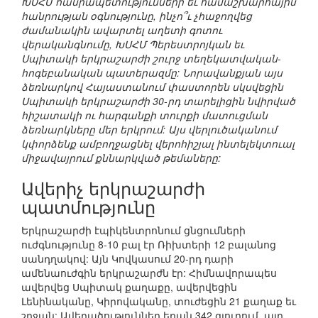
ԽՍՀՄ հանրապետությունների եւ համաշխարհային
հանրության օգնությունը, ինչո՞ւ չհաջողվեց
ժամանակին ավարտել աղետի գոտու
վերականգնումը, ԽՍՀՄ Պերեստրոյկան եւ
Սպիտակի երկրաշարժի շուրջ տեղեկատվական-
հոգեբանական պատերազմը: Նորավանքյան այս
ձեռնարկով Հայաստանում փաստորեն սկսվեցին
Սպիտակի երկրաշարժի 30-րդ տարելիցին նվիրված
հիշատակի ու հարգանքի տուրքի մատուցման
ձեռնարկները մեր երկրում: Այս վերլուծականում
կփորձենք ամբողջացնել վերոհիշյալ ինտելեկտուալ
միջավայրում քննարկված թեմաները:
Ավերիչ երկրաշարժի
պատմությունը
Երկրաշարժի էպիկենտրոնում ցնցումների
ուժգնությունը 8-10 բալ էր Ռիխտերի 12 բալանոց
սանդղակով: Այն Կովկասում 20-րդ դարի
ամենաուժգին երկրաշարժն էր: Հիմնավորապես
ավերվեց Սպիտակ քաղաքը, ավերվեցին
Լենինականը, Կիրովականը, տուժեցին 21 քաղաք եւ
շրջան: Ավերածություններ եղան 342 գյուղում, այդ