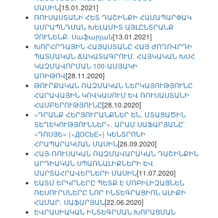
ՄԱՍԻՆ
[15.01.2021]
ՌՈՒՍԱՍՏԱՆԻ ՀԵՏ ԴԱՇԻՆՔԻ ՀԱՄԱՊԱՐՓԱԿ
ԱՄՐԱՊՆԴՄԱՆ ԽԵԼԱՄԻՏ ԱՅԼԸՆՏՐԱՆՔ
ՉՈՒՆԵՆՔ. Սաֆարյան
[13.01.2021]
ԽՈՐՀՐԴԱՅԻՆ ՀԱՅԱՍՏԱՆԸ ՀԱՅ ԺՈՂՈՎՐԴԻ
ՊԱՏՄԱԿԱՆ ՃԱԿԱՏԱԳՐՈՒՄ. ՀԱՅԿԱԿԱՆ ԽՍՀ
ԿԱԶՄԱՎՈՐՄԱՆ 100-ԱՄՅԱԿԻ
ԱՌԻԹՈՎ
[28.11.2020]
ԹՈՒՐՔԱԿԱՆ ՌԱԶՄԱԿԱՆ ՆԵՐԿԱՅՈՒԹՅՈՒՆԸ
ՀԱՐԱՎԱՅԻՆ ԿՈՎԿԱՍՈՒՄ ԵՎ ՌՈՒՍԱՍՏԱՆԻ
ՀԱՄԲԵՐՈՒԹՅՈՒՆԸ
[28.10.2020]
«ԴՐԱՆՔ ՀԵՐՅՈՒՐԱՆՔՆԵՐ ԵՆ, ՄՏԱՑԱԾԻՆ
ՏԵՂԵԿՈՒԹՅՈՒՆՆԵՐ». ԱՐԱՄ ՍԱՖԱՐՅԱՆԸ՝
«ԴՈՍՅԵ» («ДОСЬЕ») ԿԵՆՏՐՈՆԻ
ՀՐԱՊԱՐԱԿՄԱՆ ՄԱՍԻՆ
[26.09.2020]
ՀԱՅ-ՌՈՒՍԱԿԱՆ ՌԱԶՄԱՎԱՐԱԿԱՆ ԴԱՇԻՆՔԻՆ
ԱՐԴԻԱԿԱՆ ՍՊԱՌՆԱԼԻՔՆԵՐԻ ԵՎ
ՄԱՐՏԱՀՐԱՎԵՐՆԵՐԻ ՄԱՍԻՆ
[11.07.2020]
ԵԱՏՄ ԵՐԿՐՆԵՐԸ ՊԵՏՔ Է ՄՈԲԻԼԻԶԱՑՆԵՆ
ՌԵՍՈՒՐՍՆԵՐԸ ՆՈՐ ԻՆՏԵԳՐԱՑԻՈՆ ԱԼԻՔԻ
ՀԱՄԱՐ. ՍԱՖԱՐՅԱՆ
[22.06.2020]
ԵՎՐԱՍԻԱԿԱՆ ԻՆՏԵԳՐՄԱՆ ԽՈՐԱՑՄԱՆ