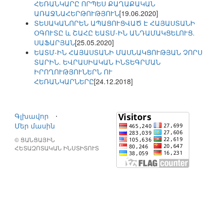
ՀԵՌԱՆԿԱՐԸ ՈՐՊԵՍ ՔԱՂԱՔԱԿԱՆ
ԱՌԱՋՆԱՀԵՐԹՈՒԹՅՈՒՆ
[19.06.2020]
ՏԵՍԱԿԱՆՈՐԵՆ ԱՊԱՑՈՒՑՎԱԾ Է ՀԱՅԱՍՏԱՆԻ
ՕԳՈՒՏԸ և ՇԱՀԸ ԵԱՏՄ-ԻՆ ԱՆԴԱՄԱԿՑԵԼՈՒՑ.
ՍԱՖԱՐՅԱՆ
[25.05.2020]
ԵԱՏՄ-ԻՆ ՀԱՅԱՍՏԱՆԻ ՄԱՍՆԱԿՑՈՒԹՅԱՆ ՉՈՐՍ
ՏԱՐԻՆ. ԵՎՐԱՍԻԱԿԱՆ ԻՆՏԵԳՐՄԱՆ
ԻՐՈՂՈՒԹՅՈՒՆԵՐՆ ՈՒ
ՀԵՌԱՆԿԱՐՆԵՐԸ
[24.12.2018]
Գլխավոր
⋅
Մեր մասին
© ՑԱՆՑԱՅԻՆ
ՀԵՏԱԶՈՏԱԿԱՆ ԻՆՍՏԻՏՈՒՏ