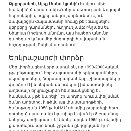
Քրքորյանին, Ալեք Մանուկյանին
եւ մյուս մեծ
հայերինՙ Հայաստանի Հանրապետության Ազգային
հերոսներին, ովքեր անդուլ գործունեություն
ծավալեցին Հայաստանի հոգսը թեթեւացնելու,
վերքերը դարմանելու ուղղությամբ: Ինչպես եւ
Նիկոլայ Ռիժկովի անունը, այս հայերի անունը
դարեդար կմնա մեր ժողովրդի հավաքական
հիշողության Ոսկե մատյանում:
Երկրաշարժի փորձը
Մեր փորձագետները ասում են, որ 1990-2000-ական
թթ. ընթացքում, երբ Հայաստանի երկրաբանները,
սեյսմոլոգները, ճարտարագետները, շինարարները
փորձում էին սեփական ուժերով իմաստավորել
աղետալի երկրաշարժի հետեւանքները եւ
հասկանալ, թե կարելի՞ էր արդյոք խուսափել նման
ծանր աղետից, ի թիվս այլ փաստաթղթերի,
ծանոթացան 1956 թ. ԽՍՀՄ սեյսմիկ քարտեզի հետ,
որտեղ Հայաստանի հյուսիսը նշված էր 8 բալանոց
երկրաշարժի գոտում: Այնինչ արդեն 1965 թ. սեյսմիկ
քարտեզում այդ նույն շրջանն ընդգրկված էր 7