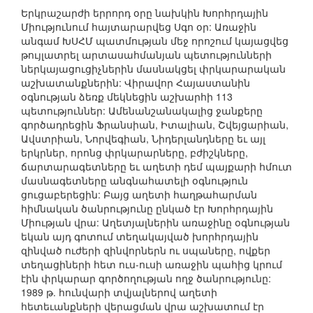
Երկրաշարժի երրորդ օրը նախկին Խորհրդային
Միությունում հայտարարվեց Սգո օր: Առաջին
անգամ ԽՍՀՄ պատմության մեջ որոշում կայացվեց
թույլատրել արտասահմանյան պետությունների
ներկայացուցիչներին մասնակցել փրկարարական
աշխատանքներին: Վիրավոր Հայաստանին
օգնության ձեռք մեկնեցին աշխարհի 113
պետություններ: Ամենանշանակալից ջանքերը
գործադրեցին Ֆրանսիան, Իտալիան, Շվեյցարիան,
Ավստրիան, Նորվեգիան, Նիդերլանդները եւ այլ
երկրներ, որոնց փրկարարները, բժիշկները,
ճարտարագետները եւ աղետի դեմ պայքարի հմուտ
մասնագետները անգնահատելի օգնություն
ցուցաբերեցին: Բայց աղետի հաղթահարման
հիմնական ծանրությունը ընկած էր Խորհրդային
Միության վրա: Աղետյալներին առաջինը օգնության
եկան այդ գոտում տեղակայված խորհրդային
զինված ուժերի զինվորներն ու սպաները, ովքեր
տեղացիների հետ ուս-ուսի առաջին պահից կրում
էին փրկարար գործողության ողջ ծանրությունը:
1989 թ. հունվարի տվյալներով աղետի
հետեւանքների վերացման վրա աշխատում էր