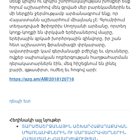
մենք կրկին ու կրկին շնորհակալության խոսքեր ենք
հղում աշխարհով մեկ ցրված մեր բարեկամներին եւ
մի ներքին ջերմությամբ արձանագրում ենք, որ
Հայաստանն աշխարհում միայնակ չէ: Գյումրիում
տեղադրված Ֆրիդրիխ Սողոյանի արձանը, որտեղ
կողք-կողքի են փրկված երեխաներով մայրը,
երեխային գրկած խորհրդային զինվորը, իր շան
հետ աշխատող ֆրանսիացի փրկարարը,
ավստրիացի կամ գերմանացի բժիշկը եւ մյուսները,
ովքեր սպիտակյան ողբերգության հաղթահարման
դերակատարներն էին, մեզ հիշեցնում են լինել
բարի, գթասիրտ, ուժեղ եւ հոգով արի:
https://azg.am/AM/2018120716
դեպի ետ
Հեղինակի այլ նյութեր
ՏԱՐԱԾԱՇՐՋԱՆԱՅԻՆ ԱՇԽԱՐՀԱՔԱՂԱՔԱԿԱՆ
ՍՊԱՌՆԱԼԻՔՆԵՐԻՆ ՈՒ ՄԱՐՏԱՀՐԱՎԵՐՆԵՐԻՆ
ՀԱՅԱՍՏԱՆԻ ՀԱՄԱՐԺԵՔՈՒԹՅԱՆ