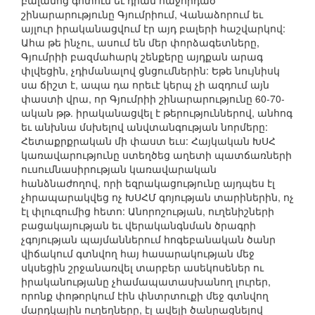
բալանոց գոտում եւ դրան հաջորդած
շինարարությունը Գյումրիում, Վանաձորում եւ
այլուր իրականացվում էր այդ բալերի հաշվարկով:
Ահա թե ինչու, ասում են մեր փորձագետները,
Գյումրիի բազմահարկ շենքերը այդքան արագ
փլվեցին, չդիմանալով ցնցումներին: Եթե նույնիսկ
սա ճիշտ է, ապա դա որեւէ կերպ չի ազդում այն
փաստի վրա, որ Գյումրիի շինարարությունը 60-70-
ական թթ. իրականացվել է թերություններով, անհոգ
եւ անխնա մսխելով անվտանգության նորմերը:
Հետաքրքրական մի փաստ եւս: Հայկական ԽՍՀ
կառավարությունը ստեղծեց աղետի պատճառների
ուսումնասիրության կառավարական
հանձնաժողով, որի եզրակացությունը այդպես էլ
չհրապարակվեց ոչ ԽՍՀՄ գոյության տարիներին, ոչ
էլ փլուզումից հետո: Անորոշության, ուղենիշների
բացակայության եւ վերականգնման ծրագրի
չգոյության պայմաններում հոգեբանական ծանր
վիճակում գտնվող հայ հասարակության մեջ
սկսեցին շրջանառվել տարբեր ասեկոսեներ ու
իրականությանը չհամապատասխանող լուրեր,
որոնք փոթորկում էին փնտրտուքի մեջ գտնվող
մարդկային ուղեղները, էլ ավելի ծանրացնելով