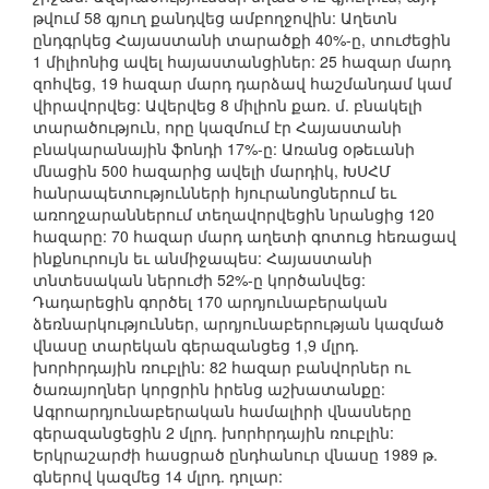
թվում 58 գյուղ քանդվեց ամբողջովին: Աղետն
ընդգրկեց Հայաստանի տարածքի 40%-ը, տուժեցին
1 միլիոնից ավել հայաստանցիներ: 25 հազար մարդ
զոհվեց, 19 հազար մարդ դարձավ հաշմանդամ կամ
վիրավորվեց: Ավերվեց 8 միլիոն քառ. մ. բնակելի
տարածություն, որը կազմում էր Հայաստանի
բնակարանային ֆոնդի 17%-ը: Առանց օթեւանի
մնացին 500 հազարից ավելի մարդիկ, ԽՍՀՄ
հանրապետությունների հյուրանոցներում եւ
առողջարաններում տեղավորվեցին նրանցից 120
հազարը: 70 հազար մարդ աղետի գոտուց հեռացավ
ինքնուրույն եւ անմիջապես: Հայաստանի
տնտեսական ներուժի 52%-ը կործանվեց:
Դադարեցին գործել 170 արդյունաբերական
ձեռնարկություններ, արդյունաբերության կազմած
վնասը տարեկան գերազանցեց 1,9 մլրդ.
խորհրդային ռուբլին: 82 հազար բանվորներ ու
ծառայողներ կորցրին իրենց աշխատանքը:
Ագրոարդյունաբերական համալիրի վնասները
գերազանցեցին 2 մլրդ. խորհրդային ռուբլին:
Երկրաշարժի հասցրած ընդհանուր վնասը 1989 թ.
գներով կազմեց 14 մլրդ. դոլար: