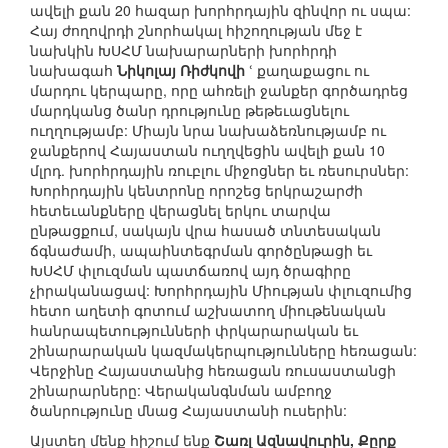
ավելի քան 20 հազար խորհրդային զինվոր ու սպա:
Հայ ժողովրդի շնորհակալ հիշողության մեջ է
նախկին ԽՍՀՄ նախարարների խորհրդի
նախագահ
Նիկոլայ Ռիժկովի
ՙ քաղաքացու ու
մարդու կերպարը, որը ահռելի ջանքեր գործադրեց
մարդկանց ծանր դրությունը թեթեւացնելու
ուղղությամբ: Միայն նրա նախաձեռնությամբ ու
ջանքերով Հայաստան ուղղվեցին ավելի քան 10
մլրդ. խորհրդային ռուբլու միջոցներ եւ ռեսուրսներ:
Խորհրդային կենտրոնը որոշեց երկրաշարժի
հետեւանքները վերացնել երկու տարվա
ընթացքում, սակայն վրա հասած տնտեսական
ճգնաժամի, ապաինտեգրման գործընթացի եւ
ԽՍՀՄ փլուզման պատճառով այդ ծրագիրը
չիրականացավ: Խորհրդային Միության փլուզումից
հետո աղետի գոտում աշխատող միութենական
հանրապետությունների փրկարարական եւ
շինարարական կազմակերպությունները հեռացան:
Վերջինը Հայաստանից հեռացան ռուսաստանցի
շինարարները: Վերականգնման ամբողջ
ծանրությունը մնաց Հայաստանի ուսերին:
Այստեղ մենք հիշում ենք
Շառլ Ազնավուրին, Քըրք