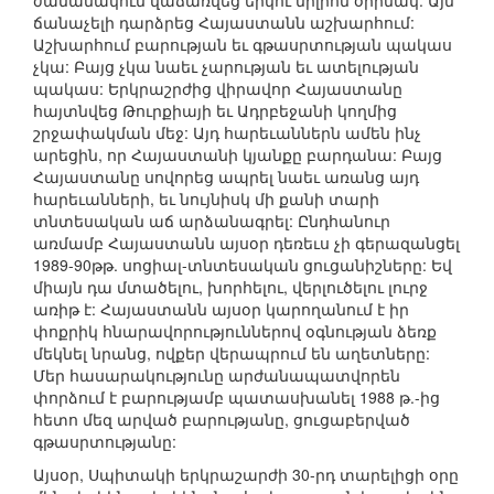
ժամանակում վաճառվեց երկու միլիոն օրինակ: Այն
ճանաչելի դարձրեց Հայաստանն աշխարհում:
Աշխարհում բարության եւ գթասրտության պակաս
չկա: Բայց չկա նաեւ չարության եւ ատելության
պակաս: Երկրաշրժից վիրավոր Հայաստանը
հայտնվեց Թուրքիայի եւ Ադրբեջանի կողմից
շրջափակման մեջ: Այդ հարեւաններն ամեն ինչ
արեցին, որ Հայաստանի կյանքը բարդանա: Բայց
Հայաստանը սովորեց ապրել նաեւ առանց այդ
հարեւանների, եւ նույնիսկ մի քանի տարի
տնտեսական աճ արձանագրել: Ընդհանուր
առմամբ Հայաստանն այսօր դեռեւս չի գերազանցել
1989-90թթ. սոցիալ-տնտեսական ցուցանիշները: Եվ
միայն դա մտածելու, խորհելու, վերլուծելու լուրջ
առիթ է: Հայաստանն այսօր կարողանում է իր
փոքրիկ հնարավորություններով օգնության ձեռք
մեկնել նրանց, ովքեր վերապրում են աղետները:
Մեր հասարակությունը արժանապատվորեն
փորձում է բարությամբ պատասխանել 1988 թ.-ից
հետո մեզ արված բարությանը, ցուցաբերված
գթասրտությանը:
Այսօր, Սպիտակի երկրաշարժի 30-րդ տարելիցի օրը