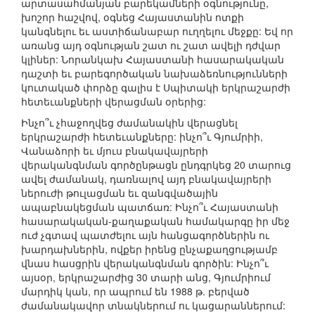
արտասահմանյան բարեկամների օգնությունը,
խոշոր հաշվով, օգնեց Հայաստանին ոտքի
կանգնելու եւ աստիճանաբար ուղղելու մեջքը: Եվ որ
առանց այդ օգնության շատ ու շատ ավելի դժվար
կլիներ: Նորանկախ Հայաստանի հասարակական
դաշտի եւ բարեգործական նախաձեռնությունների
կուտակած փորձը գալիս է Սպիտակի երկրաշարժի
հետեւանքների վերացման օրերից:
Ինչո՞ւ չհաջողվեց ժամանակին վերացնել
երկրաշարժի հետեւանքները: ինչո՞ւ Գյումրիի,
Վանաձորի եւ մյուս բնակավայրերի
վերականգնման գործընթացն ընդգրկեց 20 տարուց
ավել ժամանակ, դառնալով այդ բնակավայրերի
ներուժի թուլացման եւ զանգվածային
ապաբնակեցման պատճառ: Ինչո՞ւ Հայաստանի
հասարակական-քաղաքական համակարգը իր մեջ
ուժ չգտավ պատժելու այն հանցագործներին ու
խարդախներին, ովքեր իրենց ընչաքաղցությամբ
վնաս հասցրին վերականգնման գործին: Ինչո՞ւ
այսօր, երկրաշարժից 30 տարի անց, Գյումրիում
մարդիկ կան, որ ապրում են 1988 թ. բերված
ժամանակավոր տնակներում ու կացարաններում: