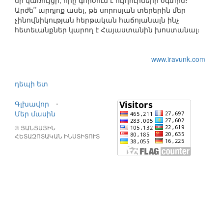
մի կառույցի, որը գործում է ույղուրների օգտին։
Արժե՞ արդյոք ասել, թե սորոսյան տերերին մեր
չինովնիկության հերթական հաճոյանալն ինչ
հետեւանքներ կարող է Հայաստանին խոստանալ։
www.iravunk.com
դեպի ետ
Գլխավոր
⋅
Մեր մասին
© ՑԱՆՑԱՅԻՆ
ՀԵՏԱԶՈՏԱԿԱՆ ԻՆՍՏԻՏՈՒՏ