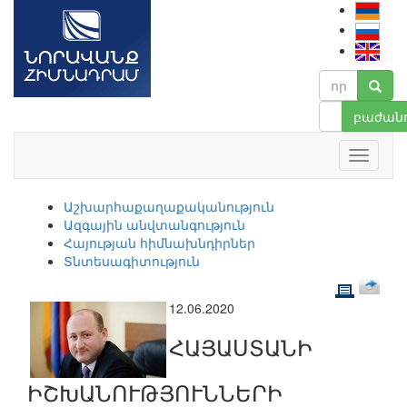
բաժանո
Աշխարհաքաղաքականություն
Ազգային անվտանգություն
Հայության հիմնախնդիրներ
Տնտեսագիտություն
12.06.2020
ՀԱՅԱՍՏԱՆԻ
ԻՇԽԱՆՈՒԹՅՈՒՆՆԵՐԻ